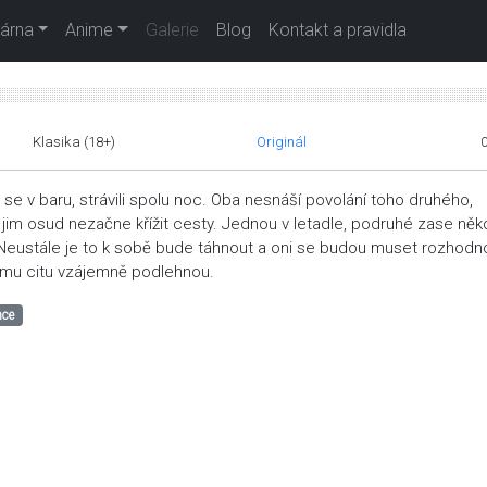
árna
Anime
Galerie
Blog
Kontakt a pravidla
Klasika (18+)
Originál
i se v baru, strávili spolu noc. Oba nesnáší povolání toho druhého,
jim osud nezačne křížit cesty. Jednou v letadle, podruhé zase ně
 Neustále je to k sobě bude táhnout a oni se budou muset rozhodn
omu citu vzájemně podlehnou.
ce