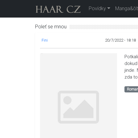
Povídky
Manga&čít
Poleť se mnou
Fini
20/7/2022 - 18:18
Potkal
dokud 
jinde.
zda t
Roman