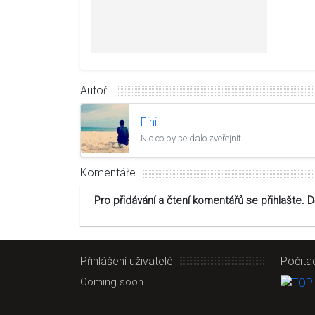
Autoři
Fini
Nic co by se dalo zveřejnit...
Komentáře
Pro přidávání a čtení komentářů se přihlašte. 
Přihlášení uživatelé
Počita
Coming soon...