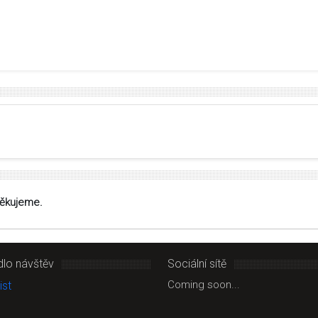
Děkujeme.
dlo návštěv
Sociální sítě
Coming soon...