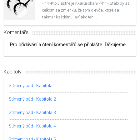
<h4>Kto vlastne je Akarui-chan?</h4> Stálo by asi
celkom za zmienku, že som dievča, ktoré sa
takmer každému javí ako ten …
Komentáře
Pro přidávání a čtení komentářů se přihlašte. Děkujeme.
Kapitoly
Stlmený pád - Kapitola 1
Stlmený pád - Kapitola 2
Stlmený pád - Kapitola 3
Stlmený pád - Kapitola 4
Stlmený pád - Kapitola 5