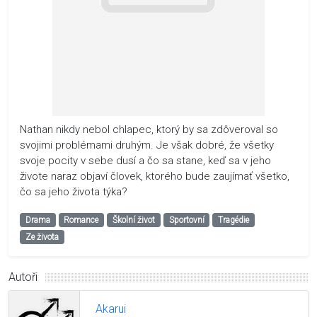
Nathan nikdy nebol chlapec, ktorý by sa zdôveroval so
svojimi problémami druhým. Je však dobré, že všetky
svoje pocity v sebe dusí a čo sa stane, keď sa v jeho
živote naraz objaví človek, ktorého bude zaujímať všetko,
čo sa jeho života týka?
Drama
Romance
Školní život
Sportovní
Tragédie
Ze života
Autoři
Akarui