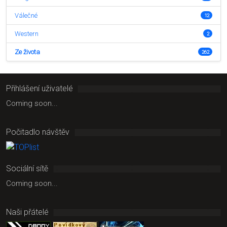
Válečné
12
Western
2
Ze života
262
Přihlášení uživatelé
Coming soon...
Počitadlo návštěv
Sociální sítě
Coming soon...
Naši přátelé