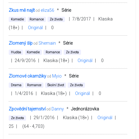
Zkus mě najít
eliza56
*
Série
od
|
7/8/2017
|
Klasika
Komedie
Romance
Ze života
(18+)
|
Originál
|
0
Zlomený šíp
Shemain
*
Série
od
Hudba
Komedie
Romance
Ze života
|
24/9/2016
|
Klasika (18+)
|
Originál
|
0
Zlomové okamžiky
Myio
*
Série
od
Drama
Romance
Školní život
Ze života
|
1/4/2016
|
Klasika (18+)
|
Originál
|
0
Zpovědní tajemství
Danny
*
Jednorázovka
od
|
29/1/2016
|
Klasika (18+)
|
Originál
|
Ze života
25
|
(64 - 4,703)