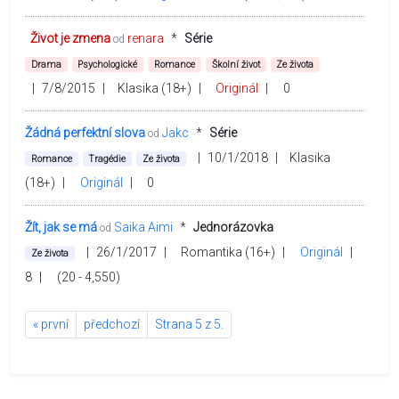
Život je zmena
renara
*
Série
od
Drama
Psychologické
Romance
Školní život
Ze života
|
7/8/2015
|
Klasika (18+)
|
Originál
|
0
Žádná perfektní slova
Jakc
*
Série
od
|
10/1/2018
|
Klasika
Romance
Tragédie
Ze života
(18+)
|
Originál
|
0
Žít, jak se má
Saika Aimi
*
Jednorázovka
od
|
26/1/2017
|
Romantika (16+)
|
Originál
|
Ze života
8
|
(20 - 4,550)
« první
předchozí
Strana 5 z 5.