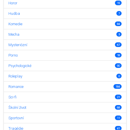
Horor
15
Hudba
7
Komedie
84
Mecha
3
Mysteriózní
67
Porno
18
Psychologické
90
Roleplay
0
Romance
184
Sci-fi
21
Školní život
68
Sportovní
11
Tragédie
41