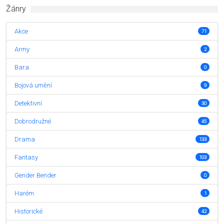
Žánry
Akce
71
Army
2
Bara
0
Bojová umění
9
Detektivní
30
Dobrodružné
45
Drama
133
Fantasy
103
Gender Bender
0
Harém
1
Historické
42