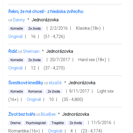
Řekni, že mě chceš! - z hlediska zvířecího
Danny
*
Jednorázovka
od
|
2/2/2016
|
Klasika (18+)
|
Komedie
Ze života
Originál
|
16
|
(51 - 4,726)
Řidič
Shemain
*
Jednorázovka
od
|
20/7/2017
|
Hard sex (18+)
|
Komedie
Ze života
Originál
|
12
|
(37 - 4,270)
Švestkové knedlíky
eliza56
*
Jednorázovka
od
|
9/11/2017
|
Light sex
Komedie
Romance
Ze života
(16+)
|
Originál
|
10
|
(35 - 4,800)
Život bez tváře
BlueBee
*
Jednorázovka
od
|
11/5/2016
|
Drama
Psychologické
Tragédie
Ze života
Romantika (16+)
|
Originál
|
4
|
(23 - 4,174)