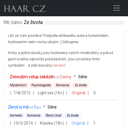
filtr žánru:
Ze života
Líbí se Vám povídka? Podpořte oblíbeného autora komentářem,
hodnocením nebo rovnou obojím :) Děkujeme.
Knihy a jednorázovky jsou hodnoceny našimi moderátory a pokud
jejich kvalita odpovídá požadavkům, jsou označeny tímto
symbolem
a zobrazovány
červeně
.
Zesnulým vstup zakázán
Danny
*
Série
od
Mysteriózní
Psychologické
Romance
Ze života
|
7/8/2015
|
Light sex (16+)
|
Originál
|
0
Zkroť si mě
Ryu
*
Série
od
Komedie
Romance
Školní život
Ze života
|
19/3/2014
|
Klasika (18+)
|
Originál
|
1