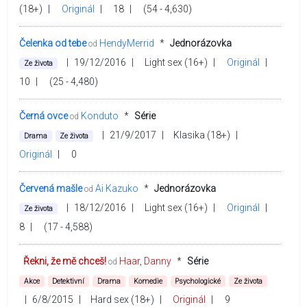
(18+)
|
Originál
|
18
|
(54 - 4,630)
Čelenka od tebe
HendyMerrid
*
Jednorázovka
od
|
19/12/2016
|
Light sex (16+)
|
Originál
|
Ze života
10
|
(25 - 4,480)
Černá ovce
Konduto
*
Série
od
|
21/9/2017
|
Klasika (18+)
|
Drama
Ze života
Originál
|
0
Červená mašle
Ai Kazuko
*
Jednorázovka
od
|
18/12/2016
|
Light sex (16+)
|
Originál
|
Ze života
8
|
(17 - 4,588)
Řekni, že mě chceš!
Haar
Danny
*
Série
od
Akce
Detektivní
Drama
Komedie
Psychologické
Ze života
|
6/8/2015
|
Hard sex (18+)
|
Originál
|
9