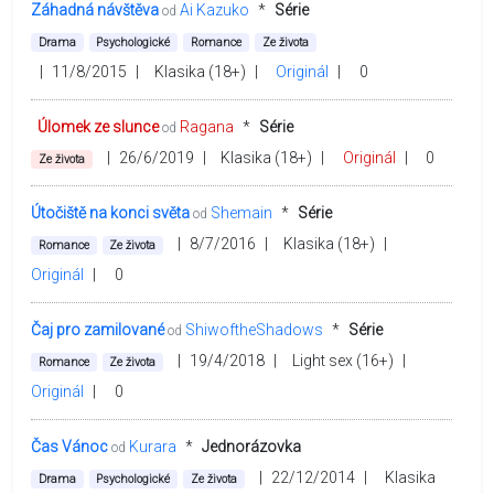
Záhadná návštěva
Ai Kazuko
*
Série
od
Drama
Psychologické
Romance
Ze života
|
11/8/2015
|
Klasika (18+)
|
Originál
|
0
Úlomek ze slunce
Ragana
*
Série
od
|
26/6/2019
|
Klasika (18+)
|
Originál
|
0
Ze života
Útočiště na konci světa
Shemain
*
Série
od
|
8/7/2016
|
Klasika (18+)
|
Romance
Ze života
Originál
|
0
Čaj pro zamilované
ShiwoftheShadows
*
Série
od
|
19/4/2018
|
Light sex (16+)
|
Romance
Ze života
Originál
|
0
Čas Vánoc
Kurara
*
Jednorázovka
od
|
22/12/2014
|
Klasika
Drama
Psychologické
Ze života