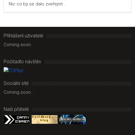
Nic co by se dalo zveřejnit...
Přihlášení uživatelé
Coming soon...
Počitadlo návštěv
Sociální sítě
Coming soon...
Naši přátelé