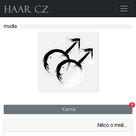
mudla
4
Karma
Něco o mně...