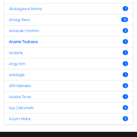
Akutagawa Momiji
1
Amagi Reno
10
Amasaki Yoshimi
3
Aname Tsubasa
1
Andärle
1
Angy Kim
1
antologie
1
ARII Memeko
2
Asada Torao
1
Ayu Sakumoto
0
Azumi Moka
5