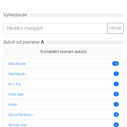
Vyhledávání
Hledat
Autoři od písmene
A
Kompletní seznam autorů
Abe Akane
12
Abe Miyuki
7
Ai Li Ka
1
Aida Saki
3
Aivan
1
Akira Norikazu
9
Akizuki Kou
4