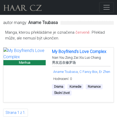
autor mangy:
Aname Tsubasa
Manga, kterou překládáme je označena
červeně
. Překlad
může, ale nemusí být ukončen.
My Boyfriend's Love Complex
Nan You Zong Zai Xiu Luo Chang
男友总在修罗场
Manhua
Aname Tsubasa
C Fancy Box
Er Zhen
Hodnocení: 0
Drama
Komedie
Romance
Školní život
Strana 1 z 1.