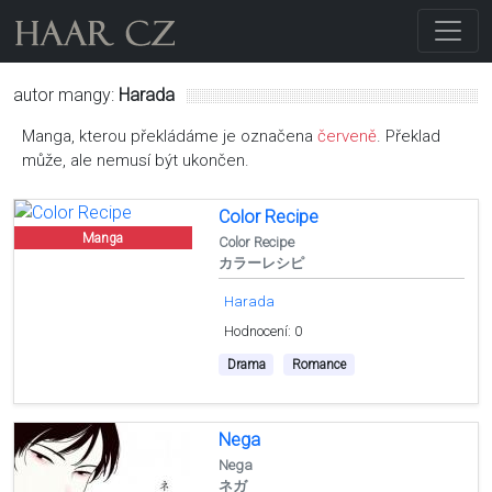
autor mangy:
Harada
Manga, kterou překládáme je označena
červeně
. Překlad
může, ale nemusí být ukončen.
Color Recipe
Manga
Color Recipe
カラーレシピ
Harada
Hodnocení: 0
Drama
Romance
Nega
Nega
ネガ