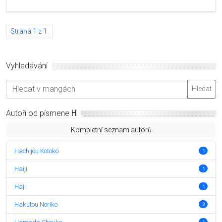
Strana 1 z 1.
Vyhledávání
Hledat
Autoři od písmene
H
Kompletní seznam autorů
Hachijou Kotoko
1
Haiji
1
Haji
1
Hakutou Noriko
2