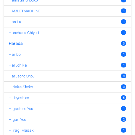
Hamada Shouko
1
HAMLETMACHINE
1
Han Lu
1
Hanehara Chiyori
1
Harada
5
Haribo
1
Haruchika
1
Harusono Shou
3
Hidaka Shoko
3
Hideyoshico
5
Higashino You
1
Higuri You
2
Hiiragi Masaki
1