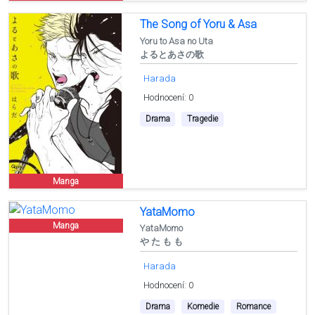
The Song of Yoru & Asa
Yoru to Asa no Uta
よるとあさの歌
Harada
Hodnocení: 0
Drama
Tragedie
Manga
YataMomo
Manga
YataMomo
や た も も
Harada
Hodnocení: 0
Drama
Komedie
Romance