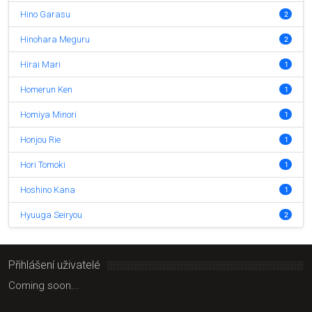
Hino Garasu
2
Hinohara Meguru
2
Hirai Mari
1
Homerun Ken
1
Homiya Minori
1
Honjou Rie
1
Hori Tomoki
1
Hoshino Kana
1
Hyuuga Seiryou
2
Přihlášení uživatelé
Coming soon...