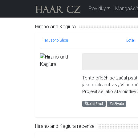
Povídky
Manga&čít
Hirano and Kagiura
Harusono Shou
Lota
Tento příběh se začal psát,
jako delikvent z vyššího ro
Projevil se jako staroistliv
Školní život
Ze života
Hirano and Kagiura recenze