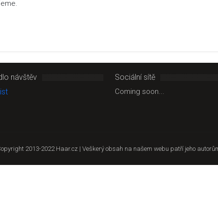
ujeme.
dlo návštěv
Sociální sítě
Coming soon...
opyright 2013-2022 Haar.cz | Veškerý obsah na našem webu patří jeho autorů