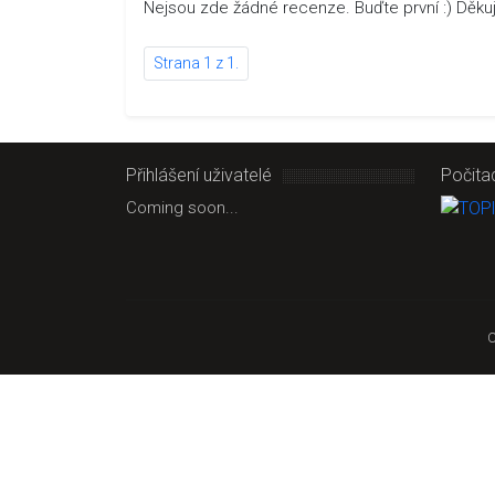
Nejsou zde žádné recenze. Buďte první :) Děk
Strana 1 z 1.
Přihlášení uživatelé
Počita
Coming soon...
C