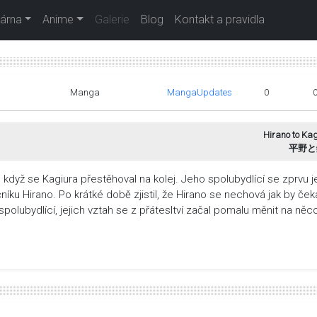
árna
Anime
Galerie
Blog
Kontakt a pravidla
Manga
MangaUpdates
0
Hirano to Ka
平野と
 když se Kagiura přestěhoval na kolej. Jeho spolubydlící se zprvu je
čníku Hirano. Po krátké době zjistil, že Hirano se nechová jak by čeka
ý spolubydlící, jejich vztah se z přátesltví začal pomalu měnit na něco