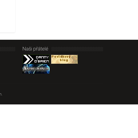
Naši přátelé
m.