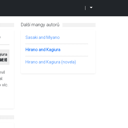
|
Další mangy autorů
0
Sasaki and Miyano
Hirano and Kagiura
giura
鍵浦
Hirano and Kagiura (novela)
vil
l.
 víc.