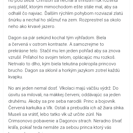
ho pod seba. Crimson sa nechal a trhnutím rúk rozvinul
svoj plášť, ktorým mimochodom ešte stále mal, aby sa
odhalil čo najviac. Ďalším rýchlim pohybom rozviazal zlatú
šnúrku a nechal ho skĺznuť na zem. Rozprestrel sa okolo
neho ako krvavé jazero.
Dagon sa pár sekúnd kochal tým výhľadom. Biela
a červená v ostrom kontraste. A samozrejme to
prekrásne telo. Stačil mu len jeden pohľad aby sa znova
vzrušil. Priľahol ho svojim telom, oplácajúc mu rozkoš.
Netrvalo to dlho, kým biela tekutina pokropila princovo
brucho. Dagon sa sklonil a horkým jazykom zotrel každú
kvapku.
No ani jeden nemal dosť. Vlkolaci majú väčšiu výdrž. Do
úsvitu sa milovali, na mäkkej červeni, oddávajúc sa jeden
druhému. Akoby sa pre seba narodili. Princ a bojovník.
Červená karkulka a Vlk. Ostali a prebudila ich až žiara slnka.
Museli sa vrátiť, lebo tatko vlk už určite zúril. Na
Crimsonovo pobavenie a Dagonov strach. Neradno štvať
kráľa, pokiaľ teda nemáte za sebou princa ktorý vás