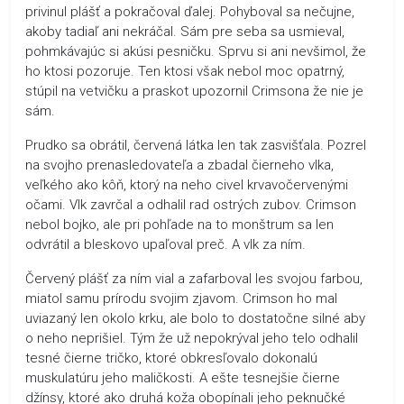
privinul plášť a pokračoval ďalej. Pohyboval sa nečujne,
akoby tadiaľ ani nekráčal. Sám pre seba sa usmieval,
pohmkávajúc si akúsi pesničku. Sprvu si ani nevšimol, že
ho ktosi pozoruje. Ten ktosi však nebol moc opatrný,
stúpil na vetvičku a praskot upozornil Crimsona že nie je
sám.
Prudko sa obrátil, červená látka len tak zasvišťala. Pozrel
na svojho prenasledovateľa a zbadal čierneho vlka,
veľkého ako kôň, ktorý na neho civel krvavočervenými
očami. Vlk zavrčal a odhalil rad ostrých zubov. Crimson
nebol bojko, ale pri pohľade na to monštrum sa len
odvrátil a bleskovo upaľoval preč. A vlk za ním.
Červený plášť za ním vial a zafarboval les svojou farbou,
miatol samu prírodu svojim zjavom. Crimson ho mal
uviazaný len okolo krku, ale bolo to dostatočne silné aby
o neho neprišiel. Tým že už nepokrýval jeho telo odhalil
tesné čierne tričko, ktoré obkresľovalo dokonalú
muskulatúru jeho maličkosti. A ešte tesnejšie čierne
džínsy, ktoré ako druhá koža obopínali jeho peknučké