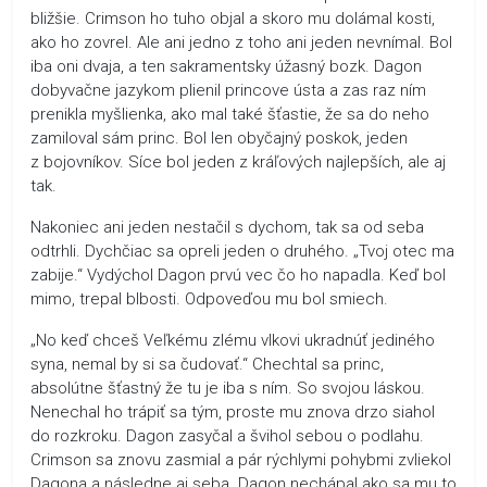
bližšie. Crimson ho tuho objal a skoro mu dolámal kosti,
ako ho zovrel. Ale ani jedno z toho ani jeden nevnímal. Bol
iba oni dvaja, a ten sakramentsky úžasný bozk. Dagon
dobyvačne jazykom plienil princove ústa a zas raz ním
prenikla myšlienka, ako mal také šťastie, že sa do neho
zamiloval sám princ. Bol len obyčajný poskok, jeden
z bojovníkov. Síce bol jeden z kráľových najlepších, ale aj
tak.
Nakoniec ani jeden nestačil s dychom, tak sa od seba
odtrhli. Dychčiac sa opreli jeden o druhého. „Tvoj otec ma
zabije.“ Vydýchol Dagon prvú vec čo ho napadla. Keď bol
mimo, trepal blbosti. Odpoveďou mu bol smiech.
„No keď chceš Veľkému zlému vlkovi ukradnúť jediného
syna, nemal by si sa čudovať.“ Chechtal sa princ,
absolútne šťastný že tu je iba s ním. So svojou láskou.
Nenechal ho trápiť sa tým, proste mu znova drzo siahol
do rozkroku. Dagon zasyčal a švihol sebou o podlahu.
Crimson sa znovu zasmial a pár rýchlymi pohybmi zvliekol
Dagona a následne aj seba. Dagon nechápal ako sa mu to