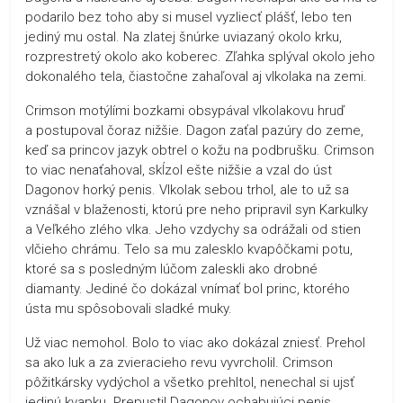
podarilo bez toho aby si musel vyzliecť plášť, lebo ten
jediný mu ostal. Na zlatej šnúrke uviazaný okolo krku,
rozprestretý okolo ako koberec. Zľahka splýval okolo jeho
dokonalého tela, čiastočne zahaľoval aj vlkolaka na zemi.
Crimson motýlími bozkami obsypával vlkolakovu hruď
a postupoval čoraz nižšie. Dagon zaťal pazúry do zeme,
keď sa princov jazyk obtrel o kožu na podbrušku. Crimson
to viac nenaťahoval, skĺzol ešte nižšie a vzal do úst
Dagonov horký penis. Vlkolak sebou trhol, ale to už sa
vznášal v blaženosti, ktorú pre neho pripravil syn Karkulky
a Veľkého zlého vlka. Jeho vzdychy sa odrážali od stien
vlčieho chrámu. Telo sa mu zalesklo kvapôčkami potu,
ktoré sa s posledným lúčom zaleskli ako drobné
diamanty. Jediné čo dokázal vnímať bol princ, ktorého
ústa mu spôsobovali sladké muky.
Už viac nemohol. Bolo to viac ako dokázal zniesť. Prehol
sa ako luk a za zvieracieho revu vyvrcholil. Crimson
pôžitkársky vydýchol a všetko prehltol, nenechal si ujsť
jedinú kvapku. Prepustil Dagonov ochabujúci penis