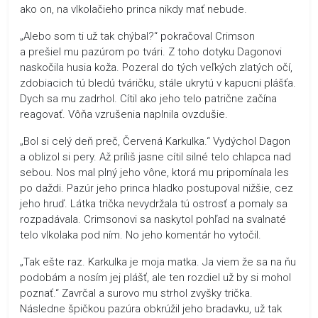
ako on, na vlkolačieho princa nikdy mať nebude.
„Alebo som ti už tak chýbal?“ pokračoval Crimson
a prešiel mu pazúrom po tvári. Z toho dotyku Dagonovi
naskočila husia koža. Pozeral do tých veľkých zlatých očí,
zdobiacich tú bledú tváričku, stále ukrytú v kapucni plášťa.
Dych sa mu zadrhol. Cítil ako jeho telo patrične začína
reagovať. Vôňa vzrušenia naplnila ovzdušie.
„Bol si celý deň preč, Červená Karkulka.“ Vydýchol Dagon
a oblizol si pery. Až príliš jasne cítil silné telo chlapca nad
sebou. Nos mal plný jeho vône, ktorá mu pripomínala les
po daždi. Pazúr jeho princa hladko postupoval nižšie, cez
jeho hruď. Látka trička nevydržala tú ostrosť a pomaly sa
rozpadávala. Crimsonovi sa naskytol pohľad na svalnaté
telo vlkolaka pod ním. No jeho komentár ho vytočil.
„Tak ešte raz. Karkulka je moja matka. Ja viem že sa na ňu
podobám a nosím jej plášť, ale ten rozdiel už by si mohol
poznať.“ Zavrčal a surovo mu strhol zvyšky trička.
Následne špičkou pazúra obkrúžil jeho bradavku, už tak