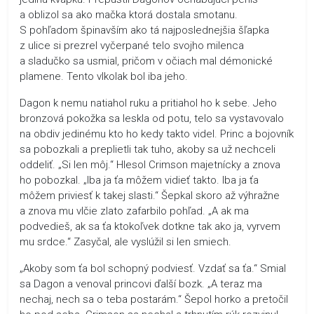
a oblizol sa ako mačka ktorá dostala smotanu.
S pohľadom špinavším ako tá najposlednejšia šľapka
z ulice si prezrel vyčerpané telo svojho milenca
a sladučko sa usmial, pričom v očiach mal démonické
plamene. Tento vlkolak bol iba jeho.
Dagon k nemu natiahol ruku a pritiahol ho k sebe. Jeho
bronzová pokožka sa leskla od potu, telo sa vystavovalo
na obdiv jedinému kto ho kedy takto videl. Princ a bojovník
sa pobozkali a preplietli tak tuho, akoby sa už nechceli
oddeliť. „Si len môj.“ Hlesol Crimson majetnícky a znova
ho pobozkal. „Iba ja ťa môžem vidieť takto. Iba ja ťa
môžem priviesť k takej slasti.“ Šepkal skoro až výhražne
a znova mu vlčie zlato zafarbilo pohľad. „A ak ma
podvedieš, ak sa ťa ktokoľvek dotkne tak ako ja, vyrvem
mu srdce.“ Zasyčal, ale vyslúžil si len smiech.
„Akoby som ťa bol schopný podviesť. Vzdať sa ťa.“ Smial
sa Dagon a venoval princovi ďalší bozk. „A teraz ma
nechaj, nech sa o teba postarám.“ Šepol horko a pretočil