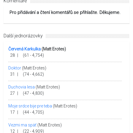
Komentáře
Pro přidávání a čtení komentářů se přihlašte. Děkujeme.
Další jednorázovky
Červená Karkulka
(Matt Erotes)
28
|
(61 - 4,754)
Doktor
(Matt Erotes)
31
|
(74 - 4,662)
Duchovia lesa
(Matt Erotes)
27
|
(47 - 4,830)
Moje srdce bije pre teba
(Matt Erotes)
17
|
(44 - 4,705)
Vezmi ma späť
(Matt Erotes)
12
|
(22 - 4,909)