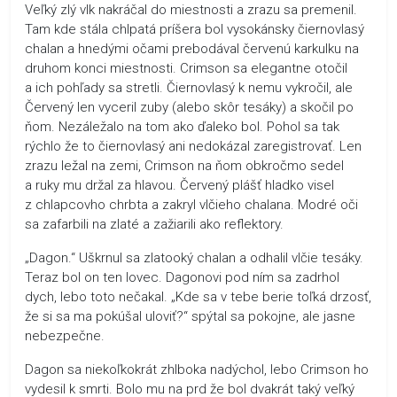
Veľký zlý vlk nakráčal do miestnosti a zrazu sa premenil.
Tam kde stála chlpatá príšera bol vysokánsky čiernovlasý
chalan a hnedými očami prebodával červenú karkulku na
druhom konci miestnosti. Crimson sa elegantne otočil
a ich pohľady sa stretli. Čiernovlasý k nemu vykročil, ale
Červený len vyceril zuby (alebo skôr tesáky) a skočil po
ňom. Nezáležalo na tom ako ďaleko bol. Pohol sa tak
rýchlo že to čiernovlasý ani nedokázal zaregistrovať. Len
zrazu ležal na zemi, Crimson na ňom obkročmo sedel
a ruky mu držal za hlavou. Červený plášť hladko visel
z chlapcovho chrbta a zakryl vlčieho chalana. Modré oči
sa zafarbili na zlaté a zažiarili ako reflektory.
„Dagon.“ Uškrnul sa zlatooký chalan a odhalil vlčie tesáky.
Teraz bol on ten lovec. Dagonovi pod ním sa zadrhol
dych, lebo toto nečakal. „Kde sa v tebe berie toľká drzosť,
že si sa ma pokúšal uloviť?“ spýtal sa pokojne, ale jasne
nebezpečne.
Dagon sa niekoľkokrát zhlboka nadýchol, lebo Crimson ho
vydesil k smrti. Bolo mu na prd že bol dvakrát taký veľký