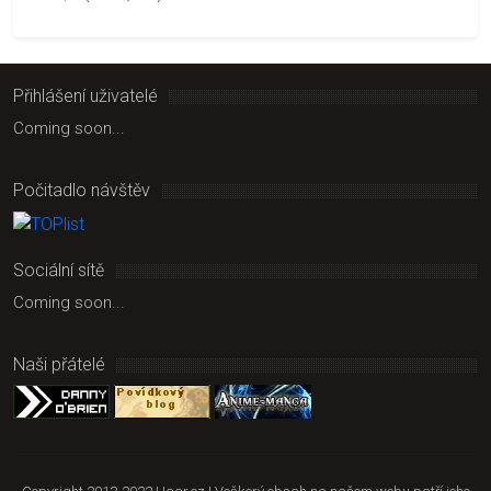
Přihlášení uživatelé
Coming soon...
Počitadlo návštěv
Sociální sítě
Coming soon...
Naši přátelé