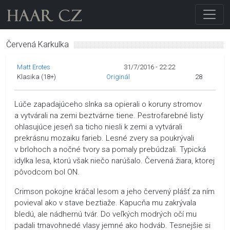
Červená Karkulka
Matt Erotes
31/7/2016 - 22:22
Klasika (18+)
Originál
28
Lúče zapadajúceho slnka sa opierali o koruny stromov
a vytvárali na zemi beztvárne tiene. Pestrofarebné listy
ohlasujúce jeseň sa ticho niesli k zemi a vytvárali
prekrásnu mozaiku farieb. Lesné zvery sa poukrývali
v brlohoch a nočné tvory sa pomaly prebúdzali. Typická
idylka lesa, ktorú však niečo narúšalo. Červená žiara, ktorej
pôvodcom bol ON.
Crimson pokojne kráčal lesom a jeho červený plášť za ním
povieval ako v stave beztiaže. Kapucňa mu zakrývala
bledú, ale nádhernú tvár. Do veľkých modrých očí mu
padali tmavohnedé vlasy jemné ako hodváb. Tesnejšie si