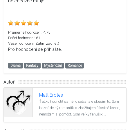
bezmedzne miluje.
Průměrné hodnocení:
4,75
Počet hodnocení:
61
Vaše hodnocení:
Zatím žádné :)
Pro hodnocení se přihlašte.
Drama
Fantasy
Mysteriózní
Romance
Autoři
Matt Erotes
Ťažko hodnotiť samého seba, ale skúsim to. Som
beznádejný romantik a zbožňujem šťastné konce,
nemôžem si pomôcť. Som veľký fanúšik …