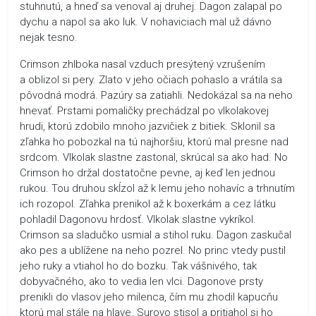
stuhnutú, a hneď sa venoval aj druhej. Dagon zalapal po
dychu a napol sa ako luk. V nohaviciach mal už dávno
nejak tesno.
Crimson zhlboka nasal vzduch presýtený vzrušením
a oblizol si pery. Zlato v jeho očiach pohaslo a vrátila sa
pôvodná modrá. Pazúry sa zatiahli. Nedokázal sa na neho
hnevať. Prstami pomaličky prechádzal po vlkolakovej
hrudi, ktorú zdobilo mnoho jazvičiek z bitiek. Sklonil sa
zľahka ho pobozkal na tú najhoršiu, ktorú mal presne nad
srdcom. Vlkolak slastne zastonal, skrúcal sa ako had. No
Crimson ho držal dostatočne pevne, aj keď len jednou
rukou. Tou druhou skĺzol až k lemu jeho nohavíc a trhnutím
ich rozopol. Zľahka prenikol až k boxerkám a cez látku
pohladil Dagonovu hrdosť. Vlkolak slastne vykríkol.
Crimson sa sladučko usmial a stihol ruku. Dagon zaskučal
ako pes a ublížene na neho pozrel. No princ vtedy pustil
jeho ruky a vtiahol ho do bozku. Tak vášnivého, tak
dobyvačného, ako to vedia len vlci. Dagonove prsty
prenikli do vlasov jeho milenca, čím mu zhodil kapucňu
ktorú mal stále na hlave. Surovo stisol a pritiahol si ho