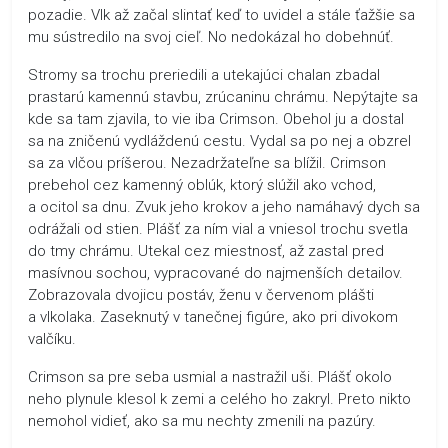
pozadie. Vlk až začal slintať keď to uvidel a stále ťažšie sa
mu sústredilo na svoj cieľ. No nedokázal ho dobehnúť.
Stromy sa trochu preriedili a utekajúci chalan zbadal
prastarú kamennú stavbu, zrúcaninu chrámu. Nepýtajte sa
kde sa tam zjavila, to vie iba Crimson. Obehol ju a dostal
sa na zničenú vydláždenú cestu. Vydal sa po nej a obzrel
sa za vlčou príšerou. Nezadržateľne sa blížil. Crimson
prebehol cez kamenný oblúk, ktorý slúžil ako vchod,
a ocitol sa dnu. Zvuk jeho krokov a jeho namáhavý dych sa
odrážali od stien. Plášť za ním vial a vniesol trochu svetla
do tmy chrámu. Utekal cez miestnosť, až zastal pred
masívnou sochou, vypracované do najmenších detailov.
Zobrazovala dvojicu postáv, ženu v červenom plášti
a vlkolaka. Zaseknutý v tanečnej figúre, ako pri divokom
valčíku.
Crimson sa pre seba usmial a nastražil uši. Plášť okolo
neho plynule klesol k zemi a celého ho zakryl. Preto nikto
nemohol vidieť, ako sa mu nechty zmenili na pazúry.