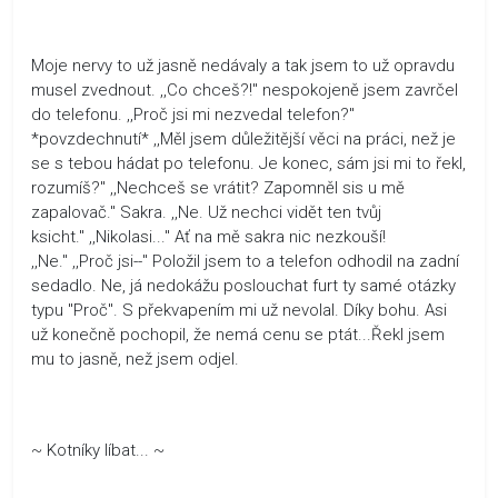
Moje nervy to už jasně nedávaly a tak jsem to už opravdu
musel zvednout. ,,Co chceš?!" nespokojeně jsem zavrčel
do telefonu. ,,Proč jsi mi nezvedal telefon?"
*povzdechnutí* ,,Měl jsem důležitější věci na práci, než je
se s tebou hádat po telefonu. Je konec, sám jsi mi to řekl,
rozumíš?" ,,Nechceš se vrátit? Zapomněl sis u mě
zapalovač." Sakra. ,,Ne. Už nechci vidět ten tvůj
ksicht." ,,Nikolasi..." Ať na mě sakra nic nezkouší!
,,Ne." ,,Proč jsi--" Položil jsem to a telefon odhodil na zadní
sedadlo. Ne, já nedokážu poslouchat furt ty samé otázky
typu "Proč". S překvapením mi už nevolal. Díky bohu. Asi
už konečně pochopil, že nemá cenu se ptát...Řekl jsem
mu to jasně, než jsem odjel.
~ Kotníky líbat... ~