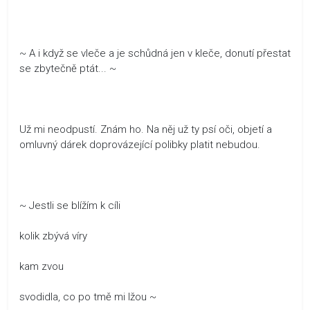
~ A i když se vleče a je schůdná jen v kleče, donutí přestat
se zbytečně ptát... ~
Už mi neodpustí. Znám ho. Na něj už ty psí oči, objetí a
omluvný dárek doprovázející polibky platit nebudou.
~ Jestli se blížím k cíli
kolik zbývá víry
kam zvou
svodidla, co po tmě mi lžou ~