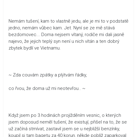
Nemám tušení, kam to vlastně jedu, ale je mi to v podstatě
jedno, nemám vůbec kam. Jet. Nyní se ze mě stává
bezdomovec... Doma nejsem vítaný, rodiče mi dali jasně
najevo, že jejich teplý syn není u nich vítán a ten dobrý
zbytek bydlí ve Vietnamu.
~ Zda couvám zpátky a plýtvám řádky,
co řvou, že doma už mi neotevřou.. ~
Když jsem po 3 hodinách projížděním vesnic, o kterých
jsem doposud neměl tušení, že existují, přišel na to, že se
už začíná stmívat, zastavil jsem se u nejbližší benzínky,
koupil si tam bagetu za 40 korun, někde poblíž zaparkoval