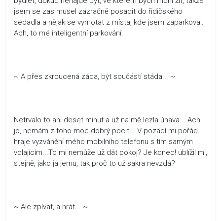
bydlet, dokud nenajde byt, ve kterém bych mohl žít, takže
jsem se zas musel zázračně posadit do řidičského
sedadla a nějak se vymotat z místa, kde jsem zaparkoval.
Ach, to mé inteligentní parkování.
~ A přes zkroucená záda, být součástí stáda... ~
Netrvalo to ani deset minut a už na mě lezla únava... Ach
jo, nemám z toho moc dobrý pocit... V pozadí mi pořád
hraje vyzvánění mého mobilního telefonu s tím samým
volajícím...To mi nemůže už dát pokoj? Je konec! ublížil mi,
stejně, jako já jemu, tak proč to už sakra nevzdá?
~ Ale zpívat, a hrát... ~