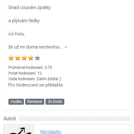
Snad couvám zpátky
a plýtvám řádky
co řvou,
že už mi doma neotevřou... ~
Průměrné hodnocení:
3,75
Počet hodnocení:
12
Vaše hodnocení:
Zatím žádné :)
Pro hodnocení se přihlašte.
Hudba
Romance
Ze života
Autoři
Nicolastic