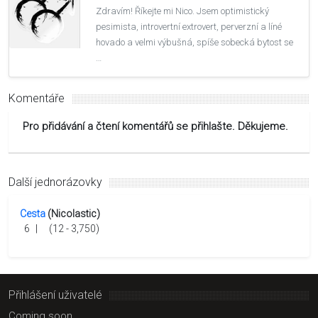
Zdravím! Říkejte mi Nico. Jsem optimistický
pesimista, introvertní extrovert, perverzní a líné
hovado a velmi výbušná, spíše sobecká bytost se
…
Komentáře
Pro přidávání a čtení komentářů se přihlašte. Děkujeme.
Další jednorázovky
Cesta
(Nicolastic)
6
|
(12 - 3,750)
Přihlášení uživatelé
Coming soon...