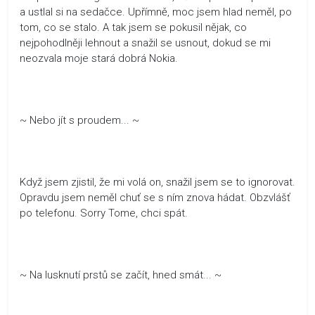
a ustlal si na sedačce. Upřímně, moc jsem hlad neměl, po
tom, co se stalo. A tak jsem se pokusil nějak, co
nejpohodlněji lehnout a snažil se usnout, dokud se mi
neozvala moje stará dobrá Nokia.
~ Nebo jít s proudem... ~
Když jsem zjistil, že mi volá on, snažil jsem se to ignorovat.
Opravdu jsem neměl chuť se s ním znova hádat. Obzvlášť
po telefonu. Sorry Tome, chci spát.
~ Na lusknutí prstů se začít, hned smát... ~