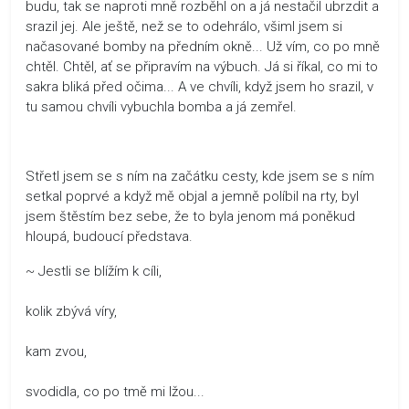
budu, tak se naproti mně rozběhl on a já nestačil ubrzdit a
srazil jej. Ale ještě, než se to odehrálo, všiml jsem si
načasované bomby na předním okně... Už vím, co po mně
chtěl. Chtěl, ať se připravím na výbuch. Já si říkal, co mi to
sakra bliká před očima... A ve chvíli, když jsem ho srazil, v
tu samou chvíli vybuchla bomba a já zemřel.
Střetl jsem se s ním na začátku cesty, kde jsem se s ním
setkal poprvé a když mě objal a jemně políbil na rty, byl
jsem štěstím bez sebe, že to byla jenom má poněkud
hloupá, budoucí představa.
~ Jestli se blížím k cíli,
kolik zbývá víry,
kam zvou,
svodidla, co po tmě mi lžou...