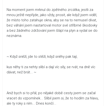
Na moment jsem mrknul do zpětného zrcátka, jestli za
mnou ještě nepřijde, jako vždy, prosit, ale když jsem viděl,
že místo toho zatahuje okna, aby se na to nemusel dívat,
bez váhání jsem nastartoval motor své stříbrné škodovky
a bez žádného zdržování jsem šlápl na plyn a vydal se do
neznáma.
~ Když sněží, jde to stěží, když sněhy pak tají,
kus něhy ti za nehty slíbí a dají víc síly, se rvát, na dně víc
dávat, než brát... ~
Aniž bych si to přál, po nějaké době cesty jsem se začal
vracet do vzpomínek... Slíbil jsem si, že to hodím za hlavu,
ale ty roky s ním... Dnes končí...