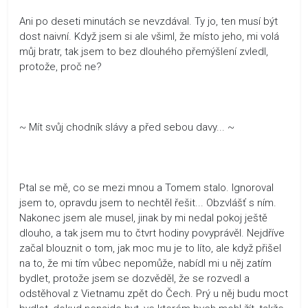
Ani po deseti minutách se nevzdával. Ty jo, ten musí být
dost naivní. Když jsem si ale všiml, že místo jeho, mi volá
můj bratr, tak jsem to bez dlouhého přemýšlení zvledl,
protože, proč ne?
~ Mít svůj chodník slávy a před sebou davy... ~
Ptal se mě, co se mezi mnou a Tomem stalo. Ignoroval
jsem to, opravdu jsem to nechtěl řešit... Obzvlášť s ním.
Nakonec jsem ale musel, jinak by mi nedal pokoj ještě
dlouho, a tak jsem mu to čtvrt hodiny povyprávěl. Nejdříve
začal blouznit o tom, jak moc mu je to líto, ale když přišel
na to, že mi tím vůbec nepomůže, nabídl mi u něj zatím
bydlet, protože jsem se dozvěděl, že se rozvedl a
odstěhoval z Vietnamu zpět do Čech. Prý u něj budu moct