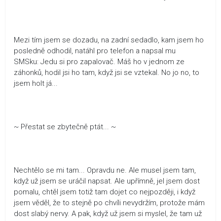
Mezi tím jsem se dozadu, na zadní sedadlo, kam jsem ho
posledně odhodil, natáhl pro telefon a napsal mu
SMSku: Jedu si pro zapalovač. Máš ho v jednom ze
záhonků, hodil jsi ho tam, když jsi se vztekal. No jo no, to
jsem holt já...
~ Přestat se zbytečně ptát... ~
Nechtělo se mi tam... Opravdu ne. Ale musel jsem tam,
když už jsem se uráčil napsat. Ale upřímně, jel jsem dost
pomalu, chtěl jsem totiž tam dojet co nejpozději, i když
jsem věděl, že to stejně po chvíli nevydržím, protože mám
dost slabý nervy. A pak, když už jsem si myslel, že tam už