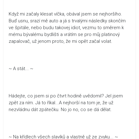
Když mi začaly klesat víčka, obával jsem se nejhoršího.
Buď usnu, srazí mě auto a já s trvalými následky skončím
ve špitále, nebo budu takovej idiot, vezmu to směrem k
mému bývalému bydlišti a vrátím se pro můj platinový
zapalovač, už jenom proto, že mi opět začal volat.
~ A stát... ~
Hádejte, co jsem si po čtvrt hodině uvědomil? Jel jsem
zpět za ním. Já to říkal...A nejhorší na tom je, že už
nezvládnu dát zpátečku. No jo no, co se dá dělat.
~ Na křídlech všech slavíků a vlastně už ze zvyku... ~