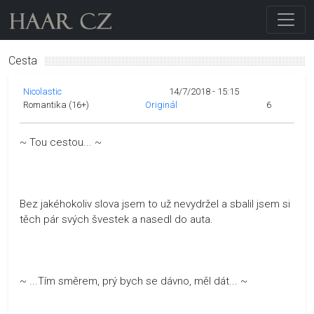
Cesta
Nicolastic
14/7/2018 - 15:15
Romantika (16+)
Originál
6
~ Tou cestou... ~
Bez jakéhokoliv slova jsem to už nevydržel a sbalil jsem si
těch pár svých švestek a nasedl do auta.
~ ...Tím směrem, prý bych se dávno, měl dát... ~