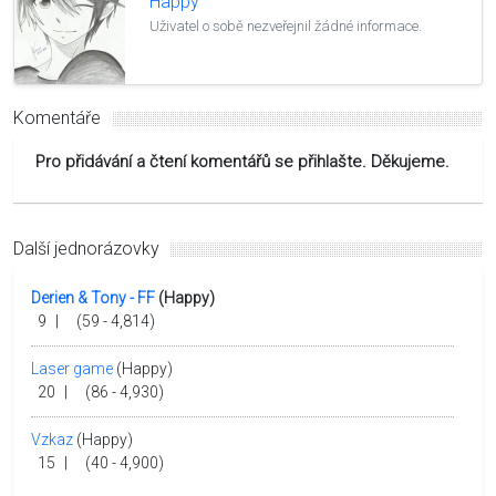
Happy
Uživatel o sobě nezveřejnil žádné informace.
Komentáře
Pro přidávání a čtení komentářů se přihlašte. Děkujeme.
Další jednorázovky
Derien & Tony - FF
(Happy)
9
|
(59 - 4,814)
Laser game
(Happy)
20
|
(86 - 4,930)
Vzkaz
(Happy)
15
|
(40 - 4,900)