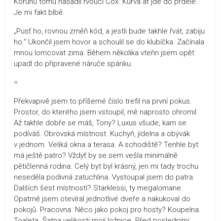
Korunu tomu nasadil řvoucí Cox. Kurva ať jde do prdele.
Je mi fakt blbě.
„Pusť ho, rovnou změň kód, a jestli bude takhle řvát, zabiju
ho.“ Ukončil jsem hovor a schoulil se do klubíčka. Začínala
mnou lomcovat zima. Během několika vteřin jsem opět
upadl do připravené náruče spánku.
=
Překvapivě jsem to příšerné číslo trefil na první pokus.
Prostor, do kterého jsem vstoupil, mě naprosto ohromil.
Až takhle dobře se máš, Tony? Luxus všude, kam se
podíváš. Obrovská místnost. Kuchyň, jídelna a obývák
v jednom. Veliká okna a terasa. A schodiště? Tenhle byt
má ještě patro? Vždyť by se sem vešla minimálně
pětičlenná rodina. Celý byt byl krásný, jen mi tady trochu
neseděla podivná zatuchlina. Vystoupal jsem do patra.
Dalších šest místností? Starklessi, ty megalomane.
Opatrně jsem otevíral jednotlivé dveře a nakukoval do
pokojů. Pracovna. Něco jako pokoj pro hosty? Koupelna.
Toaleta. Šatna velikosti mojí ložnice. Před posledními