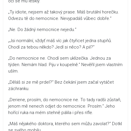
oči se mu leskly.
„Ty idiote, nejsem až takový prase. Máš brutální horečku.
Odvezu tě do nemocnice. Nevypadáš vůbec dobře.“
„Ne. Do žádný nemocnice nejedu.“
„Jsi normální, vždyť máš víc jak čtyřicet jedna stupňů.
Chodí za tebou někdo? Jedl si něco? A pil?“
„Do nemocnice ne. Chodí sem uklízečka. Jednou za
týden. Nemám hlad. Piju v koupelně.“ Nevěřil jsem vlastním
uším.
„Děláš si ze mě prdel?“ Bez čekání jsem začal vytáčet
záchranku.
„Deriene, prosím, do nemocnice ne. To tady radši zůstaň,
jenom mě nenech odjet do nemocnice. Prosím.“ Jeho
hořící ruka na mém stehně pálila i přes rifle.
„Máš nějakého doktora, kterého sem můžu zavolat?“ Dotkl
se svého mobilu.