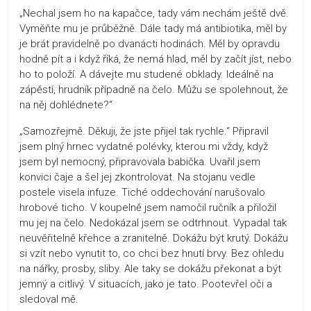
„Nechal jsem ho na kapačce, tady vám nechám ještě dvě.
Vyměňte mu je průběžně. Dále tady má antibiotika, měl by
je brát pravidelně po dvanácti hodinách. Měl by opravdu
hodně pít a i když říká, že nemá hlad, měl by začít jíst, nebo
ho to položí. A dávejte mu studené obklady. Ideálně na
zápěstí, hrudník případně na čelo. Můžu se spolehnout, že
na něj dohlédnete?“
„Samozřejmě. Děkuji, že jste přijel tak rychle.“ Připravil
jsem plný hrnec vydatné polévky, kterou mi vždy, když
jsem byl nemocný, připravovala babička. Uvařil jsem
konvici čaje a šel jej zkontrolovat. Na stojanu vedle
postele visela infuze. Tiché oddechování narušovalo
hrobové ticho. V koupelně jsem namočil ručník a přiložil
mu jej na čelo. Nedokázal jsem se odtrhnout. Vypadal tak
neuvěřitelně křehce a zranitelně. Dokážu být krutý. Dokážu
si vzít nebo vynutit to, co chci bez hnutí brvy. Bez ohledu
na nářky, prosby, sliby. Ale taky se dokážu překonat a být
jemný a citlivý. V situacích, jako je tato. Pootevřel oči a
sledoval mě.