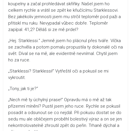
koupelny a začal prohledávat skříňky. Našel jsem ho
celkem rychle a vrátil se zpět ke kňučícímu Starklessovi.
Bez jakékoliv jemnosti jsem mu strčil teploměr pod paži a
přitiskl mu ruku. Nevypadal vůbec dobře. Teploměr
zapípal. 41,2? Děláš si ze mě prdel?
„Hej. Starklessi.“ Jemně jsem ho plácnul přes tváře. Víčka
se zachvěla a potom pomalu propustila ty dokonalé oči na
svět. Díval se na mě, ale evidentně nevnímal. Chytil jsem
ho za ruce.
„Starklessi? Starklessi!“ Vytřeštil oči a pokusil se mi
vykroutit.
„Tony, jak ti je?“
„Nech mě ty úchylný prase!“ Opravdu má o mě až tak
přízemní mínění? Pustil jsem jeho ruce. Rychle se pokusil
posadit a odsunout se co nejdál. Při pokusu dostat se do
sedu mu ale obličejem proběhl bolestivý výraz a on se jen
nekontrolovatelně zhroutil zpět do peřin. Trhaně dýchal a