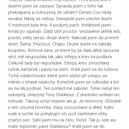
dveřmi jsem se zastavil. Opravdu jsem z toho tak
překvapený a rozhozený, že váhám? Derien Cox nikdy
neváhá. Nikdy se nebojí. Sebejistě jsem otevřel dveře.
V místnosti byla tma. A podivný pach. Instiktivně jsem
hmátl po vypínači. Další obří prostor. Vestavěné skříně, krb,
postel, velký obraz, dvoje dveře. Nakoukl jsem do prvních
dveří. Šatna. Průchozí. Chápu. Druhé dveře mi nabídly
koupelnu. Rohová vana, ve které by se dala dělat spousta
věcí, mě neupoutala tak, jako střepy a krev na podlaze.
Celkově tady byl nepořádek. Střepy, krev, zmuchlaný
ručník, kartáček i pasta na zemi. Vrátil jsem se do ložnice.
Tiché oddechování, které jsem slyšel při vstupu, se
měnilo v trhavé nádechy. Konečně jsem se odhodlal a šel
se na něj podívat. Ten pohled mě zabolel. Tohle nebyl ten
sebejistý, uhlazený Tony Starkless. Z dnešního setkání nic
nebude. Takový úchyl nejsem ani já. Je nemocný. Očividně
s ním cloumá horečka. Vlasy rozcuchané a vlhké, tváře
rudé a rychle se pohybující oči pod zavřenými víčky
značící sen. Sáhl jsem mu na čelo. Hořel. Tak jo, kde asi
máte teploměr, pane Starklessi? Vrátil jsem se do