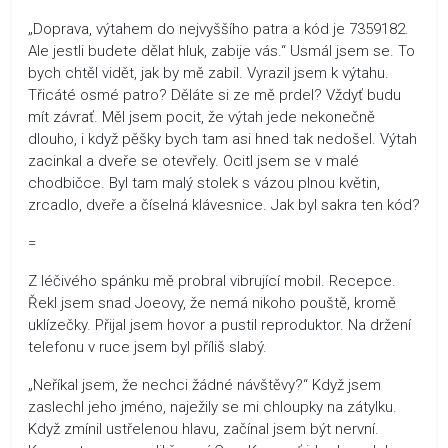
„Doprava, výtahem do nejvyššího patra a kód je 7359182.
Ale jestli budete dělat hluk, zabije vás.“ Usmál jsem se. To
bych chtěl vidět, jak by mě zabil. Vyrazil jsem k výtahu.
Třicáté osmé patro? Děláte si ze mě prdel? Vždyť budu
mít závrať. Měl jsem pocit, že výtah jede nekonečně
dlouho, i když pěšky bych tam asi hned tak nedošel. Výtah
zacinkal a dveře se otevřely. Ocitl jsem se v malé
chodbičce. Byl tam malý stolek s vázou plnou květin,
zrcadlo, dveře a číselná klávesnice. Jak byl sakra ten kód?
=
Z léčivého spánku mě probral vibrující mobil. Recepce.
Řekl jsem snad Joeovy, že nemá nikoho pouště, kromě
uklízečky. Přijal jsem hovor a pustil reproduktor. Na držení
telefonu v ruce jsem byl příliš slabý.
„Neříkal jsem, že nechci žádné návštěvy?“ Když jsem
zaslechl jeho jméno, naježily se mi chloupky na zátylku.
Když zmínil ustřelenou hlavu, začínal jsem být nervní.