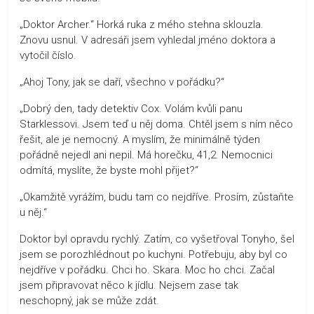
„Doktor Archer.“ Horká ruka z mého stehna sklouzla.
Znovu usnul. V adresáři jsem vyhledal jméno doktora a
vytočil číslo.
„Ahoj Tony, jak se daří, všechno v pořádku?“
„Dobrý den, tady detektiv Cox. Volám kvůli panu
Starklessovi. Jsem teď u něj doma. Chtěl jsem s ním něco
řešit, ale je nemocný. A myslím, že minimálně týden
pořádně nejedl ani nepil. Má horečku, 41,2. Nemocnici
odmítá, myslíte, že byste mohl přijet?“
„Okamžitě vyrážím, budu tam co nejdříve. Prosím, zůstaňte
u něj.“
Doktor byl opravdu rychlý. Zatím, co vyšetřoval Tonyho, šel
jsem se porozhlédnout po kuchyni. Potřebuju, aby byl co
nejdříve v pořádku. Chci ho. Skara. Moc ho chci. Začal
jsem připravovat něco k jídlu. Nejsem zase tak
neschopný, jak se může zdát.