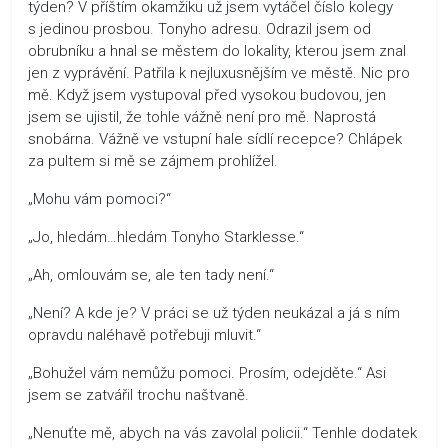
týden? V příštím okamžiku už jsem vytáčel číslo kolegy
s jedinou prosbou. Tonyho adresu. Odrazil jsem od
obrubníku a hnal se městem do lokality, kterou jsem znal
jen z vyprávění. Patřila k nejluxusnějším ve městě. Nic pro
mě. Když jsem vystupoval před vysokou budovou, jen
jsem se ujistil, že tohle vážně není pro mě. Naprostá
snobárna. Vážně ve vstupní hale sídlí recepce? Chlápek
za pultem si mě se zájmem prohlížel.
„Mohu vám pomoci?“
„Jo, hledám…hledám Tonyho Starklesse.“
„Ah, omlouvám se, ale ten tady není.“
„Není? A kde je? V práci se už týden neukázal a já s ním
opravdu naléhavě potřebuji mluvit.“
„Bohužel vám nemůžu pomoci. Prosím, odejděte.“ Asi
jsem se zatvářil trochu naštvaně.
„Nenuťte mě, abych na vás zavolal policii.“ Tenhle dodatek