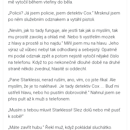
mě vytočil během vteřiny do běla.
„Policii? Já jsem policie, jsem detektiv Cox.“ Mrsknul jsem
po něm služebním odznakem a vytáhl pistoli.
„Nevím, jak to tady funguje, ale jestli tak jak si myslím, tak
mu prostě zavolej a ohlaš mě. Nebo ti vystřelím mozek
z hlavy a prostě si ho najdu.“ Mířil jsem mu na hlavu. Jeho
výraz už vůbec nebyl tak odhodlaný a sebejistý. Opatrně
mi podal odznak zpět a potom nejistě vytočil nějaké číslo
na telefonu. Když to po nekonečně dlouhé době na druhé
straně někdo zvednul, hlasitě si oddechl.
„Pane Starklessi, nerad ruším, ano, vím, co jste říkal. Ale
myslím, že je to naléhavé. Je tady detektiv Cox …. Buď mi
ustřelí hlavu, nebo ho pustím dobrovolně.“ Nahnul jsem se
přes pult až k muži s telefonem.
„Musím s tebou mluvit Starklessi! Slez dolů nebo mě pusť
k sobě!“
„Máte zavřít hubu.“ Řekl muž, když pokládal sluchátko.