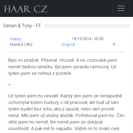
Derien & Tony - FF
Happy
19/12/2014 - 20:20
Klasika (18+)
Originál
9
Bylo mi strašně. Příšerně. Hrozně. A ne, rozhodně jsem
neměl žádnou rýmičku. Byl jsem opravdu nemocný. Už
týden jsem se nehnul z postele.
=
Už týden jsem ho neviděl. Každý den jsem se nenápadně
ochomýtal kolem budovy, v níž pracoval, ale buď už tam
týden bydlel bez toho, aby jí opustil, nebo tam prostě
nebyl. Měl jsem už slušný absťák. Potřeboval jsem ho. Čím
déle jsem ho neměl, tím méně jsem se dokázal
soustředit. A pak mě to napadlo. Vážně mi to trvalo celý