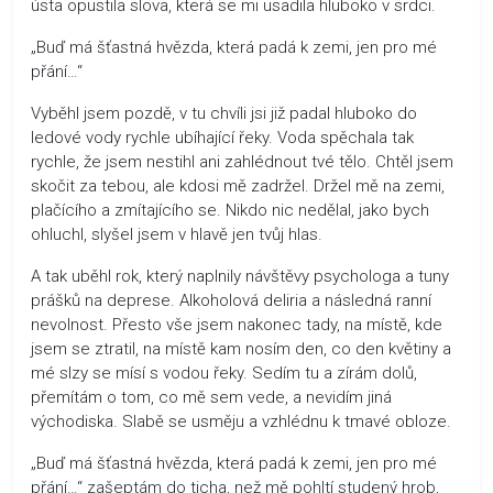
ústa opustila slova, která se mi usadila hluboko v srdci.
„Buď má šťastná hvězda, která padá k zemi, jen pro mé
přání…“
Vyběhl jsem pozdě, v tu chvíli jsi již padal hluboko do
ledové vody rychle ubíhající řeky. Voda spěchala tak
rychle, že jsem nestihl ani zahlédnout tvé tělo. Chtěl jsem
skočit za tebou, ale kdosi mě zadržel. Držel mě na zemi,
plačícího a zmítajícího se. Nikdo nic nedělal, jako bych
ohluchl, slyšel jsem v hlavě jen tvůj hlas.
A tak uběhl rok, který naplnily návštěvy psychologa a tuny
prášků na deprese. Alkoholová deliria a následná ranní
nevolnost. Přesto vše jsem nakonec tady, na místě, kde
jsem se ztratil, na místě kam nosím den, co den květiny a
mé slzy se mísí s vodou řeky. Sedím tu a zírám dolů,
přemítám o tom, co mě sem vede, a nevidím jiná
východiska. Slabě se usměju a vzhlédnu k tmavé obloze.
„Buď má šťastná hvězda, která padá k zemi, jen pro mé
přání…“ zašeptám do ticha, než mě pohltí studený hrob,