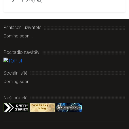
13
|
(12 - 4,083)
Přihlášení uživatelé
Coming soon...
Počitadlo návštěv
Sociální sítě
Coming soon...
Naši přátelé