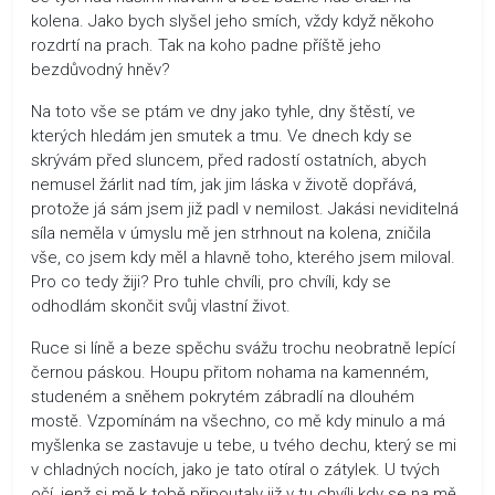
kolena. Jako bych slyšel jeho smích, vždy když někoho
rozdrtí na prach. Tak na koho padne příště jeho
bezdůvodný hněv?
Na toto vše se ptám ve dny jako tyhle, dny štěstí, ve
kterých hledám jen smutek a tmu. Ve dnech kdy se
skrývám před sluncem, před radostí ostatních, abych
nemusel žárlit nad tím, jak jim láska v životě dopřává,
protože já sám jsem již padl v nemilost. Jakási neviditelná
síla neměla v úmyslu mě jen strhnout na kolena, zničila
vše, co jsem kdy měl a hlavně toho, kterého jsem miloval.
Pro co tedy žiji? Pro tuhle chvíli, pro chvíli, kdy se
odhodlám skončit svůj vlastní život.
Ruce si líně a beze spěchu svážu trochu neobratně lepící
černou páskou. Houpu přitom nohama na kamenném,
studeném a sněhem pokrytém zábradlí na dlouhém
mostě. Vzpomínám na všechno, co mě kdy minulo a má
myšlenka se zastavuje u tebe, u tvého dechu, který se mi
v chladných nocích, jako je tato otíral o zátylek. U tvých
očí, jenž si mě k tobě připoutaly již v tu chvíli kdy se na mě