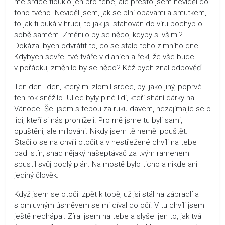
mé srdce tlouklo jen pro tebe, ale přesto jsem neviděl do
toho tvého. Neviděl jsem, jak se plní obavami a smutkem,
to jak ti puká v hrudi, to jak jsi stahován do víru pochyb o
sobě samém. Změnilo by se něco, kdyby si všiml?
Dokázal bych odvrátit to, co se stalo toho zimního dne.
Kdybych sevřel tvé tváře v dlaních a řekl, že vše bude
v pořádku, změnilo by se něco? Kéž bych znal odpověď…
Ten den…den, který mi zlomil srdce, byl jako jiný, poprvé
ten rok sněžilo. Ulice byly plné lidí, kteří shání dárky na
Vánoce. Šel jsem s tebou za ruku davem, nezajímajíc se o
lidi, kteří si nás prohlíželi. Pro mě jsme tu byli sami,
opuštěni, ale milováni. Nikdy jsem tě neměl pouštět.
Stačilo se na chvíli otočit a v nestřežené chvíli na tebe
padl stín, snad nějaký našeptávač za tvým ramenem
spustil svůj podlý plán. Na mostě bylo ticho a nikde ani
jediný člověk.
Když jsem se otočil zpět k tobě, už jsi stál na zábradlí a
s omluvným úsměvem se mi díval do očí. V tu chvíli jsem
ještě nechápal. Zíral jsem na tebe a slyšel jen to, jak tvá