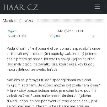
Má šťastná hvězda
Ogami
14/12/2016 - 21:21
Klasika (18+)
Originál
13
Padající sníh přikryl ponuré ulice, pomalu zapadající slunce
zalila svět svými studenými paprsky. Jak chladný je tento
čas a přesto se srdce lidí tetelí a chvějí v jejich hrudích
jako malý ptáčci na začátku jara, kteří čekají, kdy budou
moci vylétnout ze svého hnízda.
Nad čím asi přemýšlí ti, kteří spěchají domů za svými
milujícími rodinami. Je vůbec možné být zcela nemilován?
Miluje každý pouze jednou nebo je možné lásku pocítit i
víckrát za život? Jsou naše srdce lámána z nějakého
důvodu nebo jen pro pobavení krutého vládce času, jenž
se tyčí nad našimi hlavami a bez bázně nás sráží na