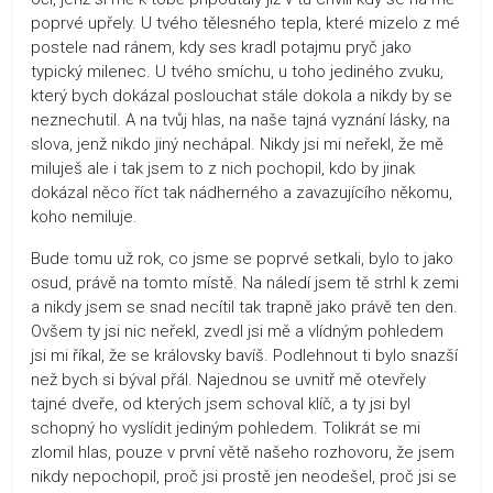
poprvé upřely. U tvého tělesného tepla, které mizelo z mé
postele nad ránem, kdy ses kradl potajmu pryč jako
typický milenec. U tvého smíchu, u toho jediného zvuku,
který bych dokázal poslouchat stále dokola a nikdy by se
neznechutil. A na tvůj hlas, na naše tajná vyznání lásky, na
slova, jenž nikdo jiný nechápal. Nikdy jsi mi neřekl, že mě
miluješ ale i tak jsem to z nich pochopil, kdo by jinak
dokázal něco říct tak nádherného a zavazujícího někomu,
koho nemiluje.
Bude tomu už rok, co jsme se poprvé setkali, bylo to jako
osud, právě na tomto místě. Na náledí jsem tě strhl k zemi
a nikdy jsem se snad necítil tak trapně jako právě ten den.
Ovšem ty jsi nic neřekl, zvedl jsi mě a vlídným pohledem
jsi mi říkal, že se královsky bavíš. Podlehnout ti bylo snazší
než bych si býval přál. Najednou se uvnitř mě otevřely
tajné dveře, od kterých jsem schoval klíč, a ty jsi byl
schopný ho vyslídit jediným pohledem. Tolikrát se mi
zlomil hlas, pouze v první větě našeho rozhovoru, že jsem
nikdy nepochopil, proč jsi prostě jen neodešel, proč jsi se