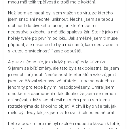
mnou měl tolik trpělivosti a trpěl moje koktání.
Než jsem se nadál, byl jsem vtažen do víru, ze kterého
jsem snad ani nechtěl uniknout. Nechal jsem se tebou
stáhnout do divokého tance, při kterém se mi
nedostávalo dechu, a mé tělo spaloval žár. Stejně jako mi
hořely tváře po prvním polibku. Jak směšně jsem ti musel
připadat, ale nakonec to byla má náruč, kam ses vracel a
s krutou pravidelností jí zase opouštěl.
A pak z ničeho nic, jako když praskají ledy, jsi zmizel.
S jarem se blíží změny, ale tato byla tak bolestná, že jsem
ji nemohl přijmout. Nesčetnost telefonátů a vzkazů, jimiž
jsem zatěžoval všechny tvé přátele i tebe samotného a
jenom ty pro tebe byly mi nezodpovězeny. Umíral jsem
smutkem a osamocením tak dlouho, že jsem se nemohl
ani hněvat, když si se objevil na mém prahu s rukama
roztaženýma do širokého objetí. A chvíli bylo vše tak, jak
mělo být, tedy tak jak jsem si to uvnitř tak bolestně přál.
Léto a podzim pro mě byl naplněn radostí a láskou k tobě,