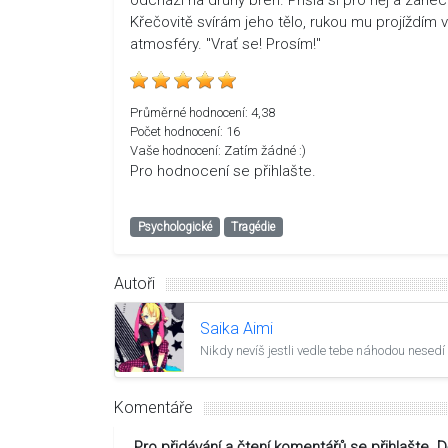
Křečovitě svírám jeho tělo, rukou mu projíždím 
atmosféry. "Vrať se! Prosím!"
Průměrné hodnocení:
4,38
Počet hodnocení:
16
Vaše hodnocení:
Zatím žádné :)
Pro hodnocení se přihlašte.
Psychologické
Tragédie
Autoři
Saika Aimi
Nikdy nevíš jestli vedle tebe náhodou nesedí 
Komentáře
Pro přidávání a čtení komentářů se přihlašte. 