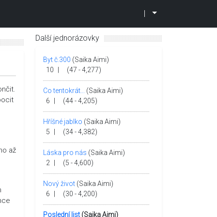
|
Další jednorázovky
Byt č.300
(Saika Aimi)
1
10
|
(47 - 4,277)
nčit.
Co tentokrát...
(Saika Aimi)
pocit
6
|
(44 - 4,205)
Hříšné jablko
(Saika Aimi)
5
|
(34 - 4,382)
ho až
Láska pro nás
(Saika Aimi)
2
|
(5 - 4,600)
Nový život
(Saika Aimi)
h
6
|
(30 - 4,200)
ehce
Poslední list
(Saika Aimi)