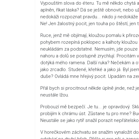
Vypouštím slova do éteru. Tu mě někdo chytá a 
aplněn, říkat láska? Dá se ještě obnovit, nebo u
nedokáži rozpoznat pravdu... nikdo ji nedokáže 
Ne! Jen žalostný pocit, jen touha po štěstí, jen t
Ruce, jenž mě objímají, kloužou pomalu k přiro
pohybem rozepíná poklopec a kalhoty kloužou k 
neukládám za podstatné. Nemusím, jde pouze 
nahoru a dolů se postupně zrychlují. Procitám 
dotýká mého ramena. Další ruka? Nečekám a o
jako zrcadlo. Studené, křehké a jako já. Byl js
duše? Ovládá mne hřejivý pocit. Upadám na ze
Přál bych si procitnout někde úplně jinde, než j
neustále lžou.
Probouzí mě bezpečí. Je tu... je opravdový. Skl
probíjím k chrámu úst. Zůstane tu pro mne? Bude
Neustále se jako rytíř snažil porazit nepřátels
V horečkovém záchvatu se snažím vynaložit dostat
odchází na druhý břeh. Přišla si pro něj a zan