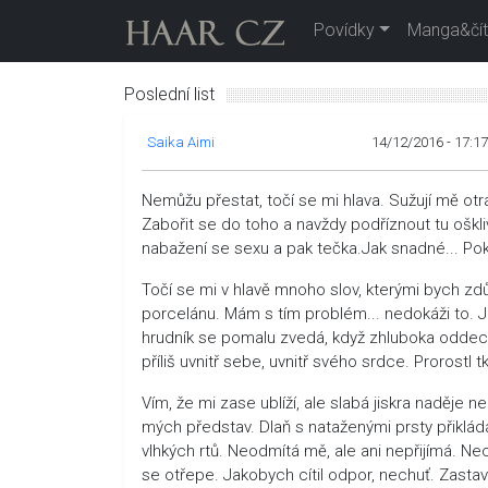
Povídky
Manga&čít
Poslední list
Saika Aimi
14/12/2016 - 17:17
Nemůžu přestat, točí se mi hlava. Sužují mě otr
Zabořit se do toho a navždy podříznout tu oškliv
nabažení se sexu a pak tečka.Jak snadné... Pok
Točí se mi v hlavě mnoho slov, kterými bych zd
porcelánu. Mám s tím problém... nedokáži to. Já
hrudník se pomalu zvedá, když zhluboka oddec
příliš uvnitř sebe, uvnitř svého srdce. Prorostl
Vím, že mi zase ublíží, ale slabá jiskra naděje n
mých představ. Dlaň s nataženými prsty přiklá
vlhkých rtů. Neodmítá mě, ale ani nepřijímá. Ne
se otřepe. Jakobych cítil odpor, nechuť. Zasta