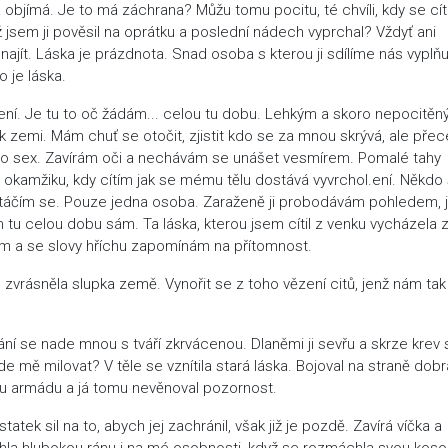
objímá. Je to má záchrana? Můžu tomu pocitu, té chvíli, kdy se cí
ž jsem ji pověsil na oprátku a poslední nádech vyprchal? Vždyť ani
najít. Láska je prázdnota. Snad osoba s kterou ji sdílíme nás vyplň
o je láska.
zení. Je tu to oč žádám... celou tu dobu. Lehkým a skoro nepocitě
zemi. Mám chuť se otočit, zjistit kdo se za mnou skrývá, ale přec
o sex. Zavírám oči a nechávám se unášet vesmírem. Pomalé tahy
v okamžiku, kdy cítím jak se mému tělu dostává vyvrchol.ení. Někdo
táčím se. Pouze jedna osoba. Zaraženě ji probodávám pohledem, 
em tu celou dobu sám. Ta láska, kterou jsem cítil z venku vycházela
m a se slovy hříchu zapomínám na přítomnost.
e zvrásněla slupka země. Vynořit se z toho vězení citů, jenž nám tak
ání se nade mnou s tváří zkrvácenou. Dlaněmi ji sevřu a skrze krev 
 mě milovat? V těle se vznítila stará láska. Bojoval na straně dobr
kou armádu a já tomu nevěnoval pozornost.
ek sil na to, abych jej zachránil, však již je pozdě. Zavírá víčka a
echla hlubokou ránu i na mé osobnosti, když se rozmáchla svou koso