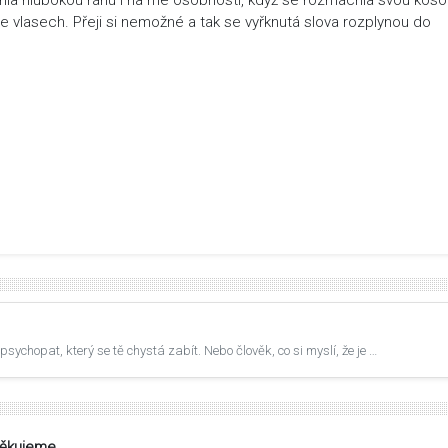
ve vlasech. Přeji si nemožné a tak se vyřknutá slova rozplynou do
psychopat, který se tě chystá zabít. Nebo člověk, co si myslí, že je …
Děkujeme.