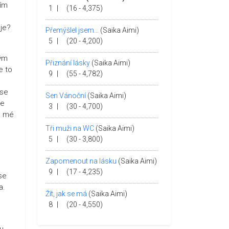
tím
1
|
(16 - 4,375)
uje?
Přemýšlel jsem...
(Saika Aimi)
5
|
(20 - 4,200)
ným
Přiznání lásky
(Saika Aimi)
e to
9
|
(55 - 4,782)
 se
Sen Vánoční
(Saika Aimi)
je
3
|
(30 - 4,700)
 z mé
Tři muži na WC
(Saika Aimi)
5
|
(30 - 3,800)
Zapomenout na lásku
(Saika Aimi)
9
|
(17 - 4,235)
se
a.
Žít, jak se má
(Saika Aimi)
8
|
(20 - 4,550)
u.