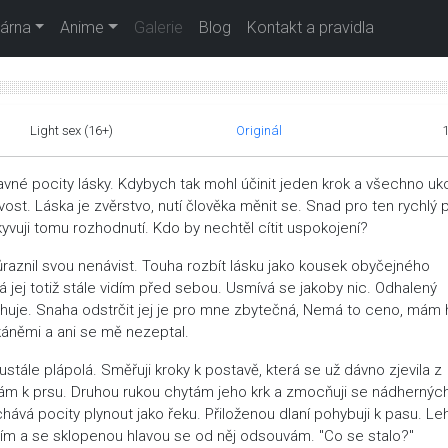
árna
Anime
Galerie
Blog
Kontakt a pravidla
Light sex (16+)
Originál
avné pocity lásky. Kdybych tak mohl účinit jeden krok a všechno uko
ost. Láska je zvěrstvo, nutí člověka měnit se. Snad pro ten rychlý 
yvuji tomu rozhodnutí. Kdo by nechtěl cítit uspokojení?
ůraznil svou nenávist. Touha rozbít lásku jako kousek obyčejného
 jej totiž stále vidím před sebou. Usmívá se jakoby nic. Odhalený
huje. Snaha odstrčit jej je pro mne zbytečná, Nemá to ceno, mám 
 tkáněmi a ani se mě nezeptal.
eustále plápolá. Směřuji kroky k postavě, která se už dávno zjevila z
dám k prsu. Druhou rukou chytám jeho krk a zmocňuji se nádhernýc
chává pocity plynout jako řeku. Přiloženou dlaní pohybuji k pasu. L
vím a se sklopenou hlavou se od něj odsouvám. "Co se stalo?"