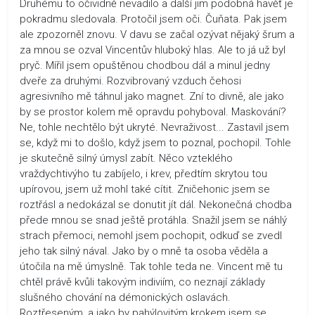
Druhému to očividně nevadilo a další jim podobná havěť je
pokradmu sledovala. Protočil jsem oči. Čuňata. Pak jsem
ale zpozorněl znovu. V davu se začal ozývat nějaký šrum a
za mnou se ozval Vincentův hluboký hlas. Ale to já už byl
pryč. Mířil jsem opuštěnou chodbou dál a minul jedny
dveře za druhými. Rozvibrovaný vzduch čehosi
agresivního mě táhnul jako magnet. Zní to divně, ale jako
by se prostor kolem mě opravdu pohyboval. Maskování?
Ne, tohle nechtělo být ukryté. Nevraživost... Zastavil jsem
se, když mi to došlo, když jsem to poznal, pochopil. Tohle
je skutečně silný úmysl zabít. Něco vzteklého
vraždychtivýho tu zabíjelo, i krev, předtím skrytou tou
upírovou, jsem už mohl také cítit. Zničehonic jsem se
roztřásl a nedokázal se donutit jít dál. Nekonečná chodba
přede mnou se snad ještě protáhla. Snažil jsem se náhlý
strach přemoci, nemohl jsem pochopit, odkuď se zvedl
jeho tak silný nával. Jako by o mně ta osoba věděla a
útočila na mě úmyslně. Tak tohle teda ne. Vincent mě tu
chtěl právě kvůli takovým indiviím, co neznají základy
slušného chování na démonických oslavách.
Roztřeseným, a jako by pahýlovitým krokem jsem se