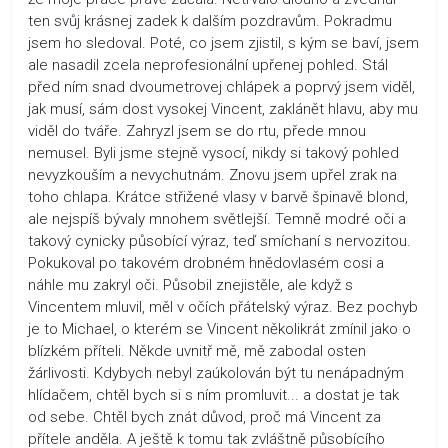
ten svůj krásnej zadek k dalším pozdravům. Pokradmu
jsem ho sledoval. Poté, co jsem zjistil, s kým se baví, jsem
ale nasadil zcela neprofesionální upřenej pohled. Stál
před ním snad dvoumetrovej chlápek a poprvý jsem viděl,
jak musí, sám dost vysokej Vincent, zaklánět hlavu, aby mu
viděl do tváře. Zahryzl jsem se do rtu, přede mnou
nemusel. Byli jsme stejně vysocí, nikdy si takový pohled
nevyzkouším a nevychutnám. Znovu jsem upřel zrak na
toho chlapa. Krátce střižené vlasy v barvě špinavě blond,
ale nejspíš bývaly mnohem světlejší. Temně modré oči a
takový cynicky působící výraz, teď smíchaní s nervozitou.
Pokukoval po takovém drobném hnědovlasém cosi a
náhle mu zakryl oči. Působil znejistěle, ale když s
Vincentem mluvil, měl v očích přátelský výraz. Bez pochyb
je to Michael, o kterém se Vincent několikrát zmínil jako o
blízkém příteli. Někde uvnitř mě, mě zabodal osten
žárlivosti. Kdybych nebyl zaúkolován být tu nenápadným
hlídačem, chtěl bych si s ním promluvit... a dostat je tak
od sebe. Chtěl bych znát důvod, proč má Vincent za
přítele anděla. A ještě k tomu tak zvláštně působícího