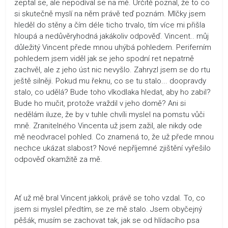
zeptal se, ale nepodíval se na mě. Určitě poznal, že to co
si skutečně myslí na něm právě teď poznám. Mlčky jsem
hleděl do stěny a čím déle ticho trvalo, tím více mi přišla
hloupá a nedůvěryhodná jakákoliv odpověď. Vincent.. můj
důležitý Vincent přede mnou uhýbá pohledem. Periferním
pohledem jsem viděl jak se jeho spodní ret nepatrně
zachvěl, ale z jeho úst nic nevyšlo. Zahryzl jsem se do rtu
ještě silněji. Pokud mu řeknu, co se tu stalo... doopravdy
stalo, co udělá? Bude toho vlkodlaka hledat, aby ho zabil?
Bude ho mučit, protože vraždil v jeho domě? Ani si
nedělám iluze, že by v tuhle chvíli myslel na pomstu vůči
mně. Zranitelného Vincenta už jsem zažil, ale nikdy ode
mě neodvracel pohled. Co znamená to, že už přede mnou
nechce ukázat slabost? Nové nepříjemné zjištění vyřešilo
odpověď okamžitě za mě.
Ať už mě bral Vincent jakkoli, právě se toho vzdal. To, co
jsem si myslel předtím, se ze mě stalo. Jsem obyčejný
pěšák, musím se zachovat tak, jak se od hlídacího psa