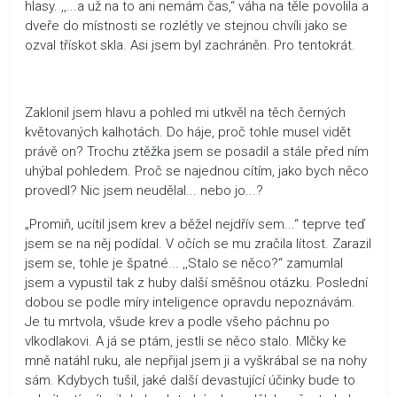
hlasy. ,,...a už na to ani nemám čas,“ váha na těle povolila a
dveře do místnosti se rozlétly ve stejnou chvíli jako se
ozval třískot skla. Asi jsem byl zachráněn. Pro tentokrát.
Zaklonil jsem hlavu a pohled mi utkvěl na těch černých
květovaných kalhotách. Do háje, proč tohle musel vidět
právě on? Trochu ztěžka jsem se posadil a stále před ním
uhýbal pohledem. Proč se najednou cítím, jako bych něco
provedl? Nic jsem neudělal... nebo jo...?
„Promiň, ucítil jsem krev a běžel nejdřív sem...“ teprve teď
jsem se na něj podídal. V očích se mu zračila lítost. Zarazil
jsem se, tohle je špatné... ,,Stalo se něco?“ zamumlal
jsem a vypustil tak z huby další směšnou otázku. Poslední
dobou se podle míry inteligence opravdu nepoznávám.
Je tu mrtvola, všude krev a podle všeho páchnu po
vlkodlakovi. A já se ptám, jestli se něco stalo. Mlčky ke
mně natáhl ruku, ale nepřijal jsem ji a vyškrábal se na nohy
sám. Kdybych tušil, jaké další devastující účinky bude to