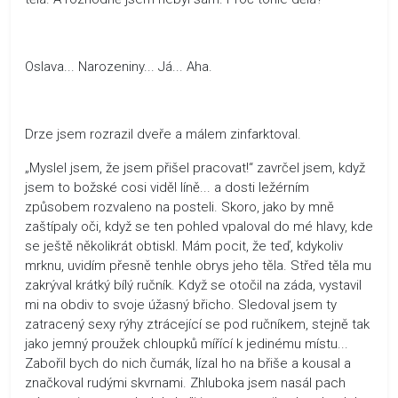
Oslava... Narozeniny... Já... Aha.
Drze jsem rozrazil dveře a málem zinfarktoval.
„Myslel jsem, že jsem přišel pracovat!“ zavrčel jsem, když
jsem to božské cosi viděl líně... a dosti ležérním
způsobem rozvaleno na posteli. Skoro, jako by mně
zaštípaly oči, když se ten pohled vpaloval do mé hlavy, kde
se ještě několikrát obtiskl. Mám pocit, že teď, kdykoliv
mrknu, uvidím přesně tenhle obrys jeho těla. Střed těla mu
zakrýval krátký bílý ručník. Když se otočil na záda, vystavil
mi na obdiv to svoje úžasný břicho. Sledoval jsem ty
zatracený sexy rýhy ztrácející se pod ručníkem, stejně tak
jako jemný proužek chloupků mířící k jedinému místu...
Zabořil bych do nich čumák, lízal ho na břiše a kousal a
značkoval rudými skvrnami. Zhluboka jsem nasál pach