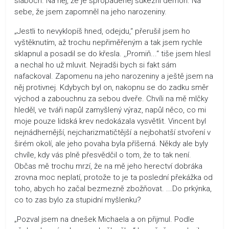
slaboch. Na něj, že je spropadenej šukézní démon. Na
sebe, že jsem zapomněl na jeho narozeniny.
„Jestli to nevyklopíš hned, odejdu,“ přerušil jsem ho
vyštěknutím, až trochu nepřiměřeným a tak jsem rychle
sklapnul a posadil se do křesla. ,,Promiň...“ tiše jsem hlesl
a nechal ho už mluvit. Nejradši bych si fakt sám
nafackoval. Zapomenu na jeho narozeniny a ještě jsem na
něj protivnej. Kdybych byl on, nakopnu se do zadku směr
východ a zabouchnu za sebou dveře. Chvíli na mě mlčky
hleděl, ve tváři napůl zamyšlený výraz, napůl něco, co mi
moje pouze lidská krev nedokázala vysvětlit. Vincent byl
nejnádhernější, nejcharizmatičtější a nejbohatší stvoření v
širém okolí, ale jeho povaha byla příšerná. Někdy ale byly
chvíle, kdy vás plně přesvědčil o tom, že to tak není.
Občas mě trochu mrzí, že na mě jeho herectví dobráka
zrovna moc neplatí, protože to je ta poslední překážka od
toho, abych ho začal bezmezně zbožňovat. ...Do prkýnka,
co to zas bylo za stupidní myšlenku?
„Pozval jsem na dnešek Michaela a on přijmul. Podle