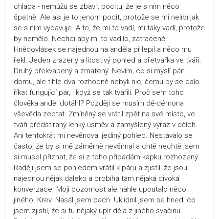
chlapa - nemůžu se zbavit pocitu, že je s ním něco
špatně. Ale asi je to jenom pocit, protože se mi nelíbí jak
se s ním vybavuje. A to, že mi to vadí, mi taky vadí, protože
by nemělo. Nechci aby mi to vadilo, zatraceně!
Hnědovlásek se najednou na anděla přilepil a něco mu
řekl. Jeden zrazený a lítostivý pohled a přetvářka ve tváři.
Druhý překvapený a zmatený. Nevím, co si myslí pán
domu, ale tihle dva rozhodně nebyli nic, čemu by se dalo
říkat fungující pár, i když se tak tvářili. Proč sem toho
člověka anděl dotáhl? Později se musím dě-démona
vševěda zeptat. Zmíněný se vrátil zpět na své místo, ve
tváři předstíraný lehký úsměv a zamyšlený výraz v očích.
Ani tentokrát mi nevěnoval jediný pohled. Nestávalo se
často, že by si mě záměrně nevšímal a chtě nechtě jsem
si musel přiznat, že si z toho připadám kapku rozhozený.
Raději jsem se pohledem vrátil k páru a zjistil, že jsou
najednou nějak daleko a probíhá tam nějaká divoká
konverzace. Moji pozornost ale náhle upoutalo něco
jiného. Krev. Nasál jsem pach. Uklidnil jsem se hned, co
jsem zjistil, že si tu nějaký upír dělá z jiného svačinu.