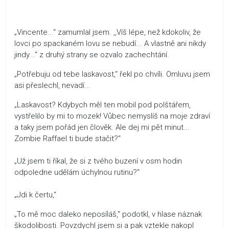
„Vincente...“ zamumlal jsem. ,,Víš lépe, než kdokoliv, že
lovci po spackaném lovu se nebudí... A vlastně ani nikdy
jindy...“ z druhý strany se ozvalo zachechtání.
„Potřebuju od tebe laskavost,“ řekl po chvíli. Omluvu jsem
asi přeslechl, nevadí...
„Laskavost? Kdybych měl ten mobil pod polštářem,
vystřelilo by mi to mozek! Vůbec nemyslíš na moje zdraví
a taky jsem pořád jen člověk. Ale dej mi pět minut...
Zombie Raffael ti bude stačit?“
„Už jsem ti říkal, že si z tvého buzení v osm hodin
odpoledne udělám úchylnou rutinu?“
„Jdi k čertu,“
„To mě moc daleko neposíláš,“ podotkl, v hlase náznak
škodolibosti. Povzdychl jsem si a pak vztekle nakopl