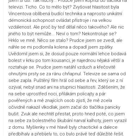
jsem si uši. Tak hlučný... Prudce jsem kopnul do tlačítka na
televizi. Ticho. Co to mělo být? Zvyšovat hlasitost byla
Vincentova oblíbená budící technika a naprosto unikátní
démonická schopnost ovládat přístroje i na velkou
vzdálenost. Ale proč by teď dělal něco takového? Ale nic
jiného to být nemůže... Neví o tom? Nekontroluje se?
Hrklo ve mně. Něco se stalo? Prudce jsem se zvedl, ale
náhle se mi podlomila kolena a dopadl jsem zpátky.
Uvědomil jsem si, že dosud pouze normální lehce bodavá
bolest v krku po tom kousanci, je najednou nějaká větší a
roztahuje se. Prudce jsem natáhl vzduch a křečovitě
ohnutými prsty se za ránu chňapnul. Televize se sama od
sebe zapla. Puštěný film hrál od sebe a řev, který se z ní
ozýval, nebyl snad ani na stupnici hlasitosti. Zděšením, že
na sebe uprostřed noci, přilákám policajty a pár
pověřených a mě znajících osob zjistí, že mě zcela
očividně nakazil vlkodlak, jsem začal do tlačítka panicky
bušit. Zvuk ale nechtěl přestat, proto hned poté, co jsem
na sebe za bolestného škubání narval kalhoty, jsem vyrazil
z domu. Myšlenky v mé hlavě byly chaotické a dalece
předbíhaly a přebíjely to, co bylo právě teď důležité řešit.