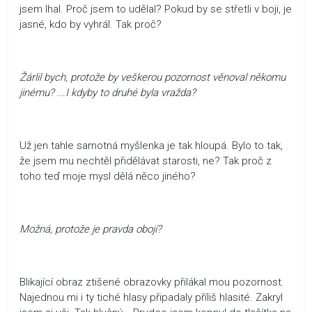
jsem lhal. Proč jsem to udělal? Pokud by se střetli v boji, je
jasné, kdo by vyhrál. Tak proč?
Žárlil bych, protože by veškerou pozornost věnoval někomu
jinému? ...I kdyby to druhé byla vražda?
Už jen tahle samotná myšlenka je tak hloupá. Bylo to tak,
že jsem mu nechtěl přidělávat starosti, ne? Tak proč z
toho teď moje mysl dělá něco jiného?
Možná, protože je pravda obojí?
Blikající obraz ztišené obrazovky přilákal mou pozornost.
Najednou mi i ty tiché hlasy připadaly příliš hlasité. Zakryl