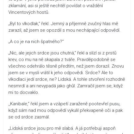
zklamání, asi si ještě nechtěl povídat o vraždění
Vincentových hostů.
„Byl to vlkodlak,“ řekl. Jemný a příjemně zvučný hlas mě
zarazil, až jsem se opozdil s mou nechápající odpovědí.
„A co je na nich špatného?“
„Nic, ale jejich srdce jsou chutná,“ řekl a slízl si z prstů
krev, co mu na ně skapala z tváře. Pravděpodobně se
všechno odehrálo těsně předtím, než jsem dorazil. Znovu
jsem se v mysli vrátil k jeho odpovědi. Srdce? Ale to
vlkodlaci jedí srdce, ne? Lidská. A tohle stvoření rozhodně
nesmrdí a ani nevypadá jako ghůl. Zamračil jsem se, když
mi to docvaklo.
,,Kanibale,“ řekl jsem a vzápetí zaraženě pootevřel pusu,
když sám nad mou odpovědí vykulil překvapeně oči a pak
se od srdce zasmál.
„Lidská srdce jsou pro mě slabá. A já potřebuji aspoň