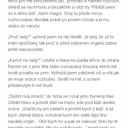
něco pro mě přirozeného jíst,“ prohrábl si havraní rozcuch,
ohlédl se na mrtvolu a bezděčně si olízl rty. Přiblížil jsem
se k němu blíž. Jsem magor. Stojí tu přede mnou
rozhicovanej vlkodlak právě po prvnim chodu a já mu
skáču do náruče.
„Proč tady?“ upřeně jsem na něj hleděl. Je jistý, že už to
mám spočítaný, tak proč si před snězením orgánů zaživa
ještě nepopovídat.
„A proč ne tady?“ odvětil a hlava mu padla lehce do strany.
Rázem se z jeho těla stala rozmazaná šmouha, která mě
tvrdě povalila na zem. Vytřeštil jsem zděšeně oči a cítil jak
se moje srdce rozbušilo. Seděl na mě, s uchem
přitisknutým k mé hrudi.
„Slyším tvůj strach,“ do ticha se ozval jeho tlumený hlas.
Odtáhl hlavu a položil dlaň na místo, kde pod kůží dunělo
srdce. „Stačilo by jen zatlačit a protrhl bych ti kůži. A až
bych zlámal žebra, ochutnal bych ten stále žijící krví
nasáklý orgán... Olízl bych ho a pak se zakousl. Krev by tě
mezitím opouštěla, tělo by ochabovalo...“ jezdil prsty po