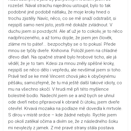
rozešel. Nával strachu najednou ustoupil, bylo to tak
podobné jiné podobě nátlaku, že moje kroky hned o
trochu zjistěly. Navíc, něco, co se mě snaží odstrašit, si
nejspíš samo není jisto, jestli mě dokáže zvládnout. V
duchu jsem si povzdychl. Ale ať už je to cokoliv, je to něco
nadpřirozeného, a až tomu dojde, že jsem jen člověk,
zláme mi to páteř... bezpochyby se o to pokusí. Přede
mnou se tyčily dveře. Knihovna. Položil jsem na chladné
dřevo dlaň. Na opačné straně bylo hrobové ticho, ale já
věděl, že je to tam. Kdesi za mnou zněly spěšné kroky,
nejspíš se něco dělo i vepředu, ale nevšímal jsem si toho.
Právě teď se ke mně Vincent chová jako k obyčejnému
pěšáku, samozřejmě, že tu má ještě další takové idioty, co
mu na všechno skočí. V hrudi mě při této myšlence
bolestně bodlo. Nadechl jsem se a aniž bych se uhnul
ode dveří nebo připravoval k obraně či útoku, jsem dveře
otevřel. Krvavá mozaika na podlaze mě dovedla k mrtvole.
S dírou v místě srdce – kde žádné nebylo. Rychle jsem
po okolí zatěkal očima a divím se, že z následného šoku
mi nevylezly z jamek. Z mé pravé strany stála postava.