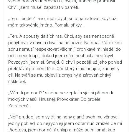
všeho dorazí v doprovodu člověka,“ konečně promluvil.
Chvíli jsem musel zapátrat v paměti.
„Ten... anděl?“ ano, mohl bych si to pamatovat, když už
mám takovéhle jméno. Pomalu přikývl.
„Ten. A spousty dalších ras. Chci, aby ses nenápadně
pohyboval v davu a dával na ně pozor. Na oba. Přátelskou
zónu nemusí respektovat všichni,“ pronikavě mi hleděl do
očí a neustoupil, dokud jsem sám neuhnul a nepřikývl.
Povzdychl jsem si. Šmejd. O chvíli později, už jeho pohled
přelétával po mém těle. Oči, kterým nic neujde, zachytily
cíl. Na tváři se mu objevil zlomyslný a zároveň chtivý
úšklebek.
„Mám ti pomoct?“ sladce se zeptal a vjel si přitom do
mokrých vlasů. Hnusnej. Provokáter. Do prdele.
Zatraceně.
„Ne!“ prudce jsem vylétl na nohy a aniž bych mu věnoval
jediný pohled, co nejrychleji jsem odtamtud zmizel. Je mi
třicetdva, jsem normální chlap a může se mi smát kdo