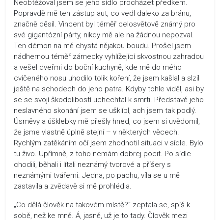
Neobtěžoval jsem se jeho sídlo procházet předkem.
Popravdě mě ten zástup aut, co vedl daleko za bránu,
značně děsil. Vincent byl téměř celosvětově známý pro
své gigantózní párty, nikdy mě ale na žádnou nepozval.
Ten démon na mě chystá nějakou boudu. Prošel jsem
nádhernou téměř zámecky vyhlížející skvostnou zahradou
a vešel dveřmi do boční kuchyně, kde mě do mého
cvičeného nosu uhodilo tolik koření, že jsem kašlal a slzil
ještě na schodech do jeho patra. Kdyby tohle viděl, asi by
se se svojí škodolibostí uchechtal k smrti. Představě jeho
neslavného skonání jsem se ušklíbl, ach jsem tak podlý.
Úsměvy a úšklebky mě přešly hned, co jsem si uvědomil,
že jsme vlastně úplně stejní – v některých věcech.
Rychlým zatěkáním očí jsem zhodnotil situaci v sídle. Bylo
tu živo. Upřímně, z toho nemám dobrej pocit. Po sídle
chodili, běhali i lítali neznámý tvorové a příšery s
neznámými tvářemi. Jedna, po pachu, víla se u mě
zastavila a zvědavě si mě prohlédla.
„Co dělá člověk na takovém místě?“ zeptala se, spíš k
sobě, než ke mně. Á, jasně, už je to tady. Člověk mezi