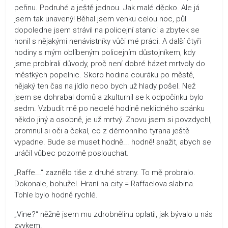
peřinu. Podruhé a ještě jednou. Jak malé děcko. Ale já
jsem tak unavený! Běhal jsem venku celou noc, půl
dopoledne jsem strávil na policejní stanici a zbytek se
honil s nějakými nenávistníky vůči mé práci. A další čtyři
hodiny s mým oblíbeným policejním důstojníkem, kdy
jsme probírali důvody, proč není dobré házet mrtvoly do
městkých popelnic. Skoro hodina couráku po městě,
nějaký ten čas na jídlo nebo bych už hlady pošel. Než
jsem se dohrabal domů a zkulturnil se k odpočinku bylo
sedm. Vzbudit mě po necelé hodině neklidného spánku
někdo jiný a osobně, je už mrtvý. Znovu jsem si povzdychl,
promnul si oči a čekal, co z démonního tyrana ještě
vypadne. Bude se muset hodně... hodně! snažit, abych se
uráčil vůbec pozorně poslouchat.
„Raffe...“ zaznělo tiše z druhé strany. To mě probralo.
Dokonale, bohužel. Hraní na city = Raffaelova slabina.
Tohle bylo hodně rychlé.
„Vine?“ něžně jsem mu zdrobnělinu oplatil, jak bývalo u nás
zvykem.