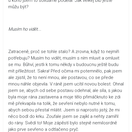
u koho jsem to solidárně podělal. Jak velkej blb ještě
můžu být?
Musím ho vidět...
Zatraceně, proč se tohle stalo? A zrovna, když to nejmíň
potřebuju? Musím ho vidět, musím s ním mluvit a omluvit
se mu. Bůhví, jestli k tomu někdy v budoucnu ještě budu
mít příležitost. Sakra! Před očima mi potemnělo, pak jsem
ale zjistil, že to není mnou, ale postavou, co se přede
mnou náhle objevila. V ráně jsem ucítil novou bolest. Ohnal
jsem se, abych od sebe postavu odehnal, ale síla, s jakou
byla moje rána zastavena a moje tělo přimáčknuto ke zdi
mě překvapila na tolik, že sevření nebylo nutné k tomu,
abych sebou přestal mlátit. Jsem si naprosto jistý, že mi
něco bodl do krku. Zoufale jsem se zajíkl a nehty zamířil
do rány. Svědí to! Moje zápěstí bylo stejně nemilosrdně
jako prve sevřeno a odtlačeno pryč.