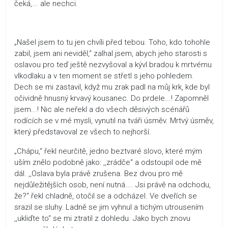
čeká,... ale nechci.
„Našel jsem to tu jen chvíli před tebou. Toho, kdo tohohle
zabil, jsem ani neviděl,“ zalhal jsem, abych jeho starosti s
oslavou pro teď ještě nezvyšoval a kývl bradou k mrtvému
vlkodlaku a v ten moment se střetl s jeho pohledem.
Dech se mi zastavil, když mu zrak padl na můj krk, kde byl
očividně hnusný krvavý kousanec. Do prdele...! Zapomněl
jsem...! Nic ale neřekl a do všech děsivých scénářů
rodících se v mé mysli, vynutil na tváři úsměv. Mrtvý úsměv,
který představoval ze všech to nejhorší.
„Chápu,“ řekl neurčitě, jedno beztvaré slovo, které mým
uším znělo podobně jako: ,,zrádče“ a odstoupil ode mě
dál. ,,Oslava byla právě zrušena. Bez dvou pro mě
nejdůležitějších osob, není nutná.... Jsi právě na odchodu,
že?“ řekl chladně, otočil se a odcházel. Ve dveřích se
srazil se sluhy. Ladně se jim vyhnul a tichým utrousením
,,ukliďte to“ se mi ztratil z dohledu. Jako bych znovu