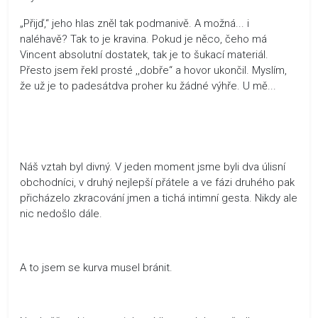
„Přijď,“ jeho hlas zněl tak podmanivě. A možná... i
naléhavě? Tak to je kravina. Pokud je něco, čeho má
Vincent absolutní dostatek, tak je to šukací materiál.
Přesto jsem řekl prosté ,,dobře“ a hovor ukončil. Myslím,
že už je to padesátdva proher ku žádné výhře. U mě...
Náš vztah byl divný. V jeden moment jsme byli dva úlisní
obchodníci, v druhý nejlepší přátele a ve fázi druhého pak
přicházelo zkracování jmen a tichá intimní gesta. Nikdy ale
nic nedošlo dále.
A to jsem se kurva musel bránit.