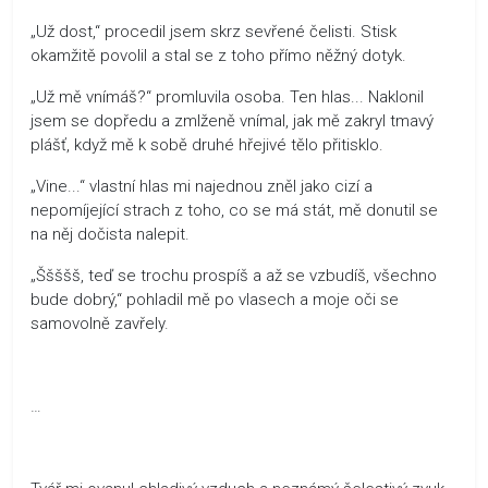
„Už dost,“ procedil jsem skrz sevřené čelisti. Stisk
okamžitě povolil a stal se z toho přímo něžný dotyk.
„Už mě vnímáš?“ promluvila osoba. Ten hlas... Naklonil
jsem se dopředu a zmlženě vnímal, jak mě zakryl tmavý
plášť, když mě k sobě druhé hřejivé tělo přitisklo.
„Vine...“ vlastní hlas mi najednou zněl jako cizí a
nepomíjející strach z toho, co se má stát, mě donutil se
na něj dočista nalepit.
„Ššššš, teď se trochu prospíš a až se vzbudíš, všechno
bude dobrý,“ pohladil mě po vlasech a moje oči se
samovolně zavřely.
…