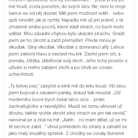
mé hrudi, zcela ponořen, do svých slov. Ne, není to moje
šance se od něj dostat. Měl jsem možnost vidět... nebo
spíš nevidět, jak je rychlý. Napadlo mě už jen jediné, v té
zmatené směsi pocitů, které vládl strach, co bych mohl
udělat. Mou zásadní chybou bylo ukázání strachu. Snažil
jsem se ho zkrotit a začít přemýšlet. Přede mnou je
vlkodlak. Silný vlkodlak. Vlkodlak s dominancí alfy. Lehce
jsem zaklonil hlavu a nastavil mu krk. Zavřel jsem oči, a
pomalu, ztěžka, zklidňoval svůj dech. Jeho tichý proslov o
užívání si mého zabíjení ztichl a po chvíli se ozvalo
uchechtnutí.
„Ty lstivej pse,“ zasyčel a silně mě do krku kousl. Vší silou
jsem bojoval s návalem paniky, dokud tlak neustal. „Od
moderního lovce bych čekal něco více... prdel
zachraňujícího a naivnějšího. Musíš se tomu věnovat už
dlouho, takhle rychle zkrotit silný strach se jen tak nevidí,“
narovnal se a zíral na mě. „Aahh... co mám dělat, už se mi
tě nechce zabít...“ uhnul pohledem do strany a zatvářil se
jako malý znuděný spratek. Z chodby se ozvaly tlumené