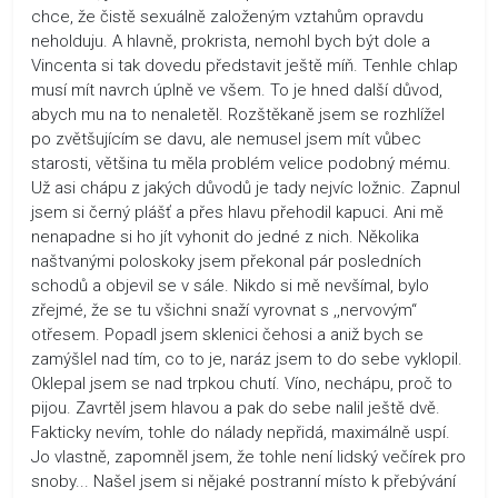
chce, že čistě sexuálně založeným vztahům opravdu
neholduju. A hlavně, prokrista, nemohl bych být dole a
Vincenta si tak dovedu představit ještě míň. Tenhle chlap
musí mít navrch úplně ve všem. To je hned další důvod,
abych mu na to nenaletěl. Rozštěkaně jsem se rozhlížel
po zvětšujícím se davu, ale nemusel jsem mít vůbec
starosti, většina tu měla problém velice podobný mému.
Už asi chápu z jakých důvodů je tady nejvíc ložnic. Zapnul
jsem si černý plášť a přes hlavu přehodil kapuci. Ani mě
nenapadne si ho jít vyhonit do jedné z nich. Několika
naštvanými poloskoky jsem překonal pár posledních
schodů a objevil se v sále. Nikdo si mě nevšímal, bylo
zřejmé, že se tu všichni snaží vyrovnat s ,,nervovým“
otřesem. Popadl jsem sklenici čehosi a aniž bych se
zamýšlel nad tím, co to je, naráz jsem to do sebe vyklopil.
Oklepal jsem se nad trpkou chutí. Víno, nechápu, proč to
pijou. Zavrtěl jsem hlavou a pak do sebe nalil ještě dvě.
Fakticky nevím, tohle do nálady nepřidá, maximálně uspí.
Jo vlastně, zapomněl jsem, že tohle není lidský večírek pro
snoby... Našel jsem si nějaké postranní místo k přebývání