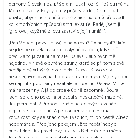
démony. Člověk mezi příšerami. Jak hrozné! Pošlou mě na
tácu s dezerty! Kdyby jen ty příšery věděli, že mi postačí
chvilka, abych nejméně čtvrtině z nich názorně předvedl,
kolik morbidních způsobů smrti existuje. Raději jsem ji
ignoroval, když mě znovu zastavilo její mumlání.
„Pan Vincent pozval člověka na oslavu? Co si myslí?“ křídla
se jí lehce chvěla a skoro neslyšně bzučela, když letěla
pryč. Za to já zatuhl na místě. Oslava. Jako bych měl
najednou v hlavě olovněné struny, které se při tom slově
nepříjemně vrtošivě rozdrnčely. Oslava. Slovo se v
nekonečných ozvěnách odráželo v mé mysli. Můj zlý pocit
se naplnil a pocit viny nezahálel ani setinu. Oslava. Vincent
má narozeniny. A já do prdele úplně zapomněl. Šoural
jsem se k jeho pokoji a připadal si neskutečně mizerně.
Jak jsem mohl? Proboha, znám ho od svých dvanácti,
cejtim se fakt trapně. A jako super kretén. Sexuální
vzrušivost, kdy se snad chvěl i vzduch, mi po cestě vůbec
nepomáhala. Před jeho pokojem už to napětí nebylo
snesitelné. Jak psychicky, tak i v jistých místech mého
těla. A rozhodně jsem nebyl sám. Proč tohle dělá?