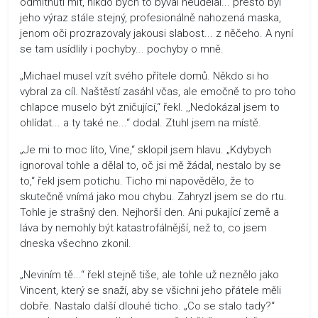
odmítnutí mít, nikdo bych to býval neudělal... přesto byl
jeho výraz stále stejný, profesionálně nahozená maska,
jenom oči prozrazovaly jakousi slabost... z něčeho. A nyní
se tam usídlily i pochyby... pochyby o mně.
„Michael musel vzít svého přítele domů. Někdo si ho
vybral za cíl. Naštěstí zasáhl včas, ale emočně to pro toho
chlapce muselo být zničující,“ řekl. ,,Nedokázal jsem to
ohlídat... a ty také ne...“ dodal. Ztuhl jsem na místě.
„Je mi to moc líto, Vine,“ sklopil jsem hlavu. „Kdybych
ignoroval tohle a dělal to, oč jsi mě žádal, nestalo by se
to,“ řekl jsem potichu. Ticho mi napovědělo, že to
skutečně vnímá jako mou chybu. Zahryzl jsem se do rtu.
Tohle je strašný den. Nejhorší den. Ani pukající země a
láva by nemohly být katastrofálnější, než to, co jsem
dneska všechno zkonil.
„Neviním tě...“ řekl stejně tiše, ale tohle už neznělo jako
Vincent, který se snaží, aby se všichni jeho přátele měli
dobře. Nastalo další dlouhé ticho. „Co se stalo tady?“