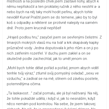
místnosti a na poslední chvíli jsem zastavil nohy, abych k
němu nepřiskočil a ten proklatej ručník z něho nestrhl a- a
nebo bych na něj taky mohl hodit peřinu, abych tohle
neviděl! Kurva! Praštil jsem se do temene, jako by to byl
koš s odpadky a některé se protivně nalepily na samém
dně. Proto jsem krucinál nepřišel!
„Hraješ podlou hru,“ zasyčel jsem se sevřenými čelistmi. Z
tmavých mokrých vlasů mu na tvář a krk skapávaly kapky
průzračné vody. Jedna doputovala k jeho rtům a on ji po
nich zatřením rozetřel. V duchu jsem zaklel a on se
skutečně podle zachechtal, jak to uměl jenom on.
„Mohl bych tohle dělat pořád a pořád, jenom abych viděl
tenhle tvůj výraz,“ ztlumil svůj pomyslný ovladač ,,sexu ve
vzduchu,“ a zadíval se na mě, stínem od závěsu postele,
potemnělýma očima.
„Ta laskavost...“ začal pomalu, ale já byl naštvaný. Na něj,
že tohle pokaždé udělá, i když ví, jak to nesnáším, když
něco nemám pod kontrolou. Na sebe, že jsem takovej