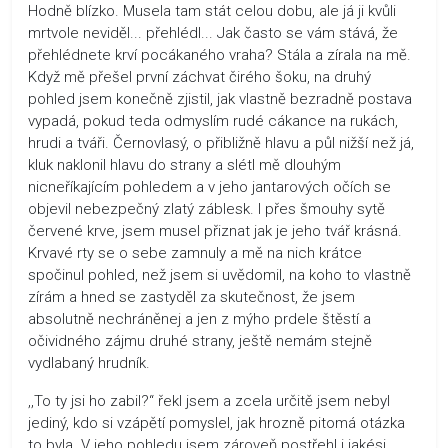
Hodně blízko. Musela tam stát celou dobu, ale já ji kvůli
mrtvole neviděl... přehlédl... Jak často se vám stává, že
přehlédnete krví pocákaného vraha? Stála a zírala na mě.
Když mě přešel první záchvat čirého šoku, na druhý
pohled jsem konečně zjistil, jak vlastně bezradně postava
vypadá, pokud teda odmyslím rudé cákance na rukách,
hrudi a tváři. Černovlasý, o přibližně hlavu a půl nižší než já,
kluk naklonil hlavu do strany a slétl mě dlouhým
nicneříkajícím pohledem a v jeho jantarových očích se
objevil nebezpečný zlatý záblesk. I přes šmouhy sytě
červené krve, jsem musel přiznat jak je jeho tvář krásná.
Krvavé rty se o sebe zamnuly a mě na nich krátce
spočinul pohled, než jsem si uvědomil, na koho to vlastně
zírám a hned se zastyděl za skutečnost, že jsem
absolutně nechráněnej a jen z mýho prdele štěstí a
očividného zájmu druhé strany, ještě nemám stejně
vydlabaný hrudník.
,,To ty jsi ho zabil?“ řekl jsem a zcela určitě jsem nebyl
jediný, kdo si vzápětí pomyslel, jak hrozně pitomá otázka
to byla. V jeho pohledu jsem zároveň postřehl i jakési