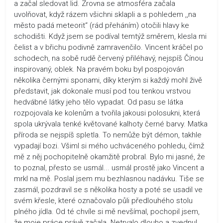
a začal sledovat lid. Zrovna se atmosféra začala
uvolňovat, když rázem všichni sklapli a s pohledem ,,na
město padá meteorit“ (rád přeháním) otočili hlavy ke
schodišti. Když jsem se podíval temtýž směrem, klesla mi
čelist a v břichu podivně zamravenčilo. Vincent kráčel po
schodech, na sobě rudě červený přiléhavý, nejspíš Čínou
inspirovaný, oblek. Na pravém boku byl pospojován
několika černými sponami, díky kterým si každý mohl živě
představit, jak dokonale musí pod tou tenkou vrstvou
hedvábné látky jeho tělo vypadat. Od pasu se látka
rozpojovala ke kolenům a tvořila jakousi polosukni, která
spola ukrývala tenké květované kalhoty černé barvy. Matka
příroda se nejspíš spletla. To nemůže být démon, takhle
vypadají bozi. Všiml si mého uchváceného pohledu, čímž
mě z něj pochopitelně okamžitě probral. Bylo mi jasné, že
to poznal, přesto se usmál... usmál prostě jako Vincent a
mrkl na mě. Poslal jsem mu bezhlasnou nadávku. Tiše se
zasmál, pozdravil se s několika hosty a poté se usadil ve
svém křesle, které označovalo půli předlouhého stolu
plného jídla. Od té chvíle si mě nevšímal, pochopil jsem,
že moje práce právě začala. Netrvalo dlouho a zvednul