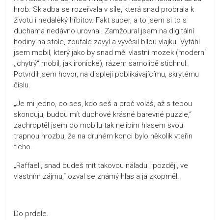
hrob. Skladba se rozeřvala v síle, která snad probrala k
životu i nedaleký hřbitov. Fakt super, a to jsem si to s
duchama nedávno urovnal. Zamžoural jsem na digitální
hodiny na stole, zoufale zavyl a vyvěsil bílou vlajku. Vytáhl
jsem mobil, který jako by snad měl vlastní mozek (moderní
,,chytrý“ mobil, jak ironické), rázem samolibě stichnul.
Potvrdil jsem hovor, na displeji poblikávajícímu, skrytému
číslu.
„Je mi jedno, co ses, kdo seš a proč voláš, až s tebou
skoncuju, budou mít duchové krásné barevné puzzle,“
zachroptěl jsem do mobilu tak nelibím hlasem svou
trapnou hrozbu, že na druhém konci bylo několik vteřin
ticho.
„Raffaeli, snad budeš mít takovou náladu i později, ve
vlastním zájmu,“ ozval se známý hlas a já zkoprněl.
Do prdele.