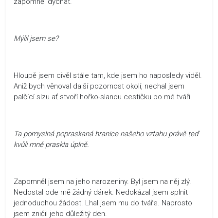
zapomněl dýchat.
Mýlil jsem se?
Hloupě jsem civěl stále tam, kde jsem ho naposledy viděl.
Aniž bych věnoval další pozornost okolí, nechal jsem
palčící slzu ať stvoří hořko-slanou cestičku po mé tváři.
Ta pomyslná popraskaná hranice našeho vztahu právě teď
kvůli mně praskla úplně.
Zapomněl jsem na jeho narozeniny. Byl jsem na něj zlý.
Nedostal ode mě žádný dárek. Nedokázal jsem splnit
jednoduchou žádost. Lhal jsem mu do tváře. Naprosto
jsem zničil jeho důležitý den.