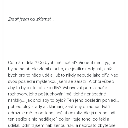
Zradil jsem ho, zklamal...
…
Co mám dělat? Co bych měl udělat? Vincent není typ, co
by se na přítele zlobil dlouho, ale jestli mi odpustí, aniž
bych pro to něco udělal, už to nikdy nebude jako dřív. Nad
svou poslední myšlenkou jsem se zarazil. A chci vůbec
aby to bylo stejné jako dřív? Vybavoval jsem si naše
rozhovory, jeho pošťuchování mě, tiché nenápadné
narážky... jak chci aby to bylo? Ten jeho poslední pohled...
pohled plný zrady a zklamání, zastřený chladnou tváří,
odrazuje mě to od toho, udělat cokoliv. Ale já nechci být
ten sedící a nic nedělající, co jen lituje toho, co řekl a
udělal. Odmítl jsem nabízenou ruku a naprosto zbytečně