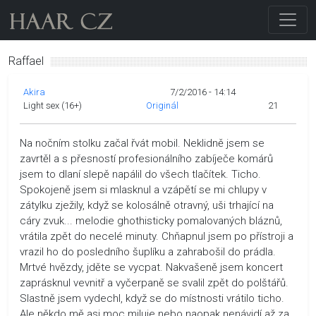
Raffael
Akira
7/2/2016 - 14:14
Light sex (16+)
Originál
21
Na nočním stolku začal řvát mobil. Neklidně jsem se
zavrtěl a s přesností profesionálního zabíječe komárů
jsem to dlaní slepě napálil do všech tlačítek. Ticho.
Spokojeně jsem si mlasknul a vzápětí se mi chlupy v
zátylku zježily, když se kolosálně otravný, uši trhající na
cáry zvuk... melodie ghothisticky pomalovaných bláznů,
vrátila zpět do necelé minuty. Chňapnul jsem po přístroji a
vrazil ho do posledního šuplíku a zahrabošil do prádla.
Mrtvé hvězdy, jděte se vycpat. Nakvašeně jsem koncert
zaprásknul vevnitř a vyčerpaně se svalil zpět do polštářů.
Slastně jsem vydechl, když se do místnosti vrátilo ticho.
Ale někdo mě asi moc miluje nebo naopak nenávidí až za