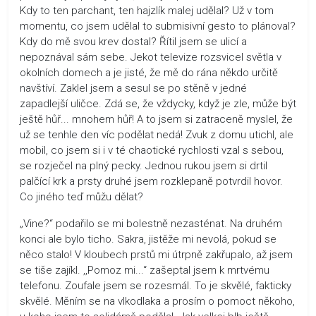
Kdy to ten parchant, ten hajzlík malej udělal? Už v tom
momentu, co jsem udělal to submisivní gesto to plánoval?
Kdy do mě svou krev dostal? Řítil jsem se ulicí a
nepoznával sám sebe. Jekot televize rozsvicel světla v
okolních domech a je jisté, že mě do rána někdo určitě
navštíví. Zaklel jsem a sesul se po stěně v jedné
zapadlejší uličce. Zdá se, že vždycky, když je zle, může být
ještě hůř... mnohem hůř! A to jsem si zatraceně myslel, že
už se tenhle den víc podělat nedá! Zvuk z domu utichl, ale
mobil, co jsem si i v té chaotické rychlosti vzal s sebou,
se rozječel na plný pecky. Jednou rukou jsem si drtil
palčící krk a prsty druhé jsem rozklepaně potvrdil hovor.
Co jiného teď můžu dělat?
„Vine?“ podařilo se mi bolestně nezasténat. Na druhém
konci ale bylo ticho. Sakra, jistěže mi nevolá, pokud se
něco stalo! V kloubech prstů mi útrpně zakřupalo, až jsem
se tiše zajíkl. ,,Pomoz mi...“ zašeptal jsem k mrtvému
telefonu. Zoufale jsem se rozesmál. To je skvělé, fakticky
skvělé. Měním se na vlkodlaka a prosím o pomoct někoho,