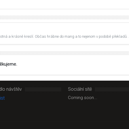
chotná a krásně kreslí. Občas hrábne do mang a to nejenom v podobě překladů.
Děkujeme.
dlo návštěv
Sociální sítě
Coming soon...