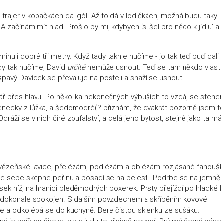
 frajer v kopačkách dal gól. Až to dá v lodičkách, možná budu taky
A začínám mít hlad. Prošlo by mi, kdybych ‘si šel pro něco k jídlu’ a
 minuli dobré tři metry. Když tady takhle hučíme - jo tak teď buď dali 
ady tak hučíme, David
určitě
nemůže usnout. Teď se tam někdo vlast
pavý Davídek se převaluje na posteli a snaží se usnout.
štář přes hlavu. Po několika nekonečných výbuších to vzdá, se sten
raženecky z lůžka, a šedomodré(? přiznám, že dvakrát pozorně jsem t
dráží se v nich čiré zoufalství, a celá jeho bytost, stejně jako ta má
ězeňské lavice, přelézám, podlézám a oblézám rozjásané fanouš
ze sebe skopne peřinu a posadí se na pelesti. Podrbe se na jemně
ek níž, na hranici bleděmodrých boxerek. Prsty přejíždí po hladké 
ní dokonale spokojen. S dalším povzdechem a skřípěním kovové
e a odkolébá se do kuchyně. Bere čistou sklenku ze sušáku.
ný je spíš do široka, ale v judu to zřejmě nevadí. Prý má černý páse