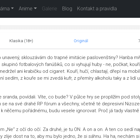
árna
Anime
Galerie
Blog
Kontakt a pravidla
Klasika (18+)
Originál
 unavený, sklouzávám do trapné imitácie paslovenštiny? Hanba mi!
skupinó fotbalových fanúšiků, co si vyhujují huby - ne, počkat, kouří
 nedržel ani krabičku od cigaret. Kouří, hučí, chlastají, dřepí na mobi
 ní sedím, z kouře se mi zvedá kufr, z přemíry alkoholu taky a z lidí u
de sranda, povídali. Víte, co bude? V půlce hry se proplížím pod stol
ím se na své drahé RP fórum a všechny, včetně té depresivní Nizoz
k něčemu pořádnému, budu vesele ignorovat. Proč já tady vlastně
m „Ne“ z očí do očí. Za druhé, je tu ON. A on a on. A ten co sedí na
 zlije dost na to, aby mu bylo jedno, že si sáhnu. Ha ha, nechám si