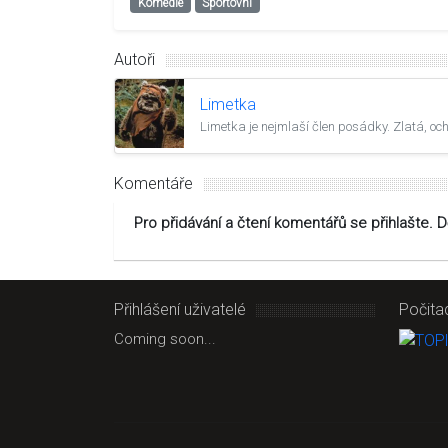
Komedie
Sportovní
Autoři
Limetka
Limetka je nejmlaší člen posádky. Zlatá, o
Komentáře
Pro přidávání a čtení komentářů se přihlašte. 
Přihlášení uživatelé
Počita
Coming soon...