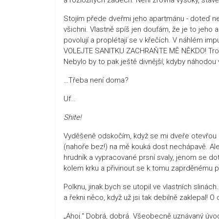
Stojím přede dveřmi jeho apartmánu - doteď nev
všichni. Vlastně spíš jen doufám, že je to jeh
povolují a proplétají se v křečích. V náhlém im
VOLEJTE SANITKU ZACHRAŇTE MĚ NĚKDO! Trochu
Nebylo by to pak ještě divnější, kdyby náhodou
…Třeba není doma?
Uf…
Shite!
Vyděšeně odskočím, když se mi dveře otevřou p
(nahoře bez!) na mě kouká dost nechápavě. Ale k
hrudník a vypracované prsní svaly, jenom se do
kolem krku a přivinout se k tomu zaprděnému p
Polknu, jinak bych se utopil ve vlastních slinách
a řekni něco, když už jsi tak debilně zaklepal! 
„Ahoj.“ Dobrá, dobrá. Všeobecně uznávaný úv