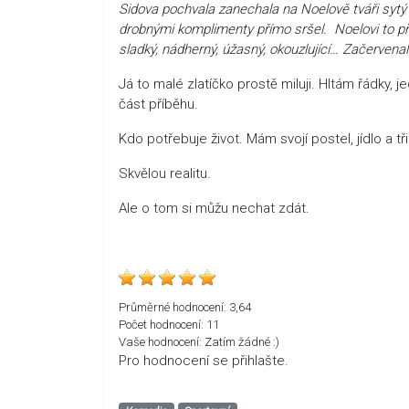
Sidova pochvala zanechala na Noelově tváři sytý 
drobnými komplimenty přímo sršel. Noelovi to přip
sladký, nádherný, úžasný, okouzlující… Začervenal s
Já to malé zlatíčko prostě miluji. Hltám řádky,
část příběhu.
Kdo potřebuje život. Mám svojí postel, jídlo a tři
Skvělou realitu.
Ale o tom si můžu nechat zdát.
Průměrné hodnocení:
3,64
Počet hodnocení:
11
Vaše hodnocení:
Zatím žádné :)
Pro hodnocení se přihlašte.