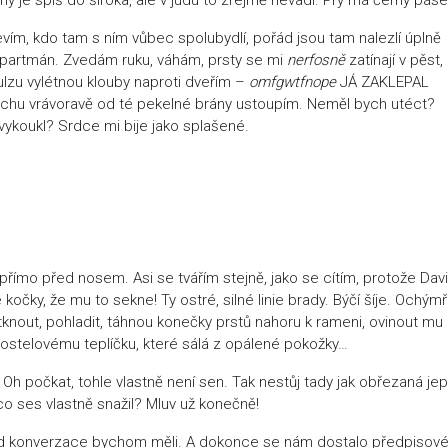
ím, kdo tam s ním vůbec spolubydlí, pořád jsou tam nalezlí úplně
o apartmán. Zvedám ruku, váhám, prsty se mi
nerfosně
zatínají v pěst,
pulzu vylétnou klouby naproti dveřím –
omfgwtfnope
JÁ ZAKLEPAL
 vrávoravě od té pekelné brány ustoupím. Neměl bych utéct?
 vykoukl? Srdce mi bije jako splašené.
římo před nosem. Asi se tvářím stejně, jako se cítím, protože Dav
očky, že mu to sekne! Ty ostré, silné linie brady. Býčí šíje. Ochým
tknout, pohladit, táhnou konečky prstů nahoru k rameni, ovinout mu 
ostelovému teplíčku, které sálá z opálené pokožky…
. Oh počkat, tohle vlastně není sen. Tak nestůj tady jak obřezaná jep
O co ses vlastně snažil? Mluv už konečně!
od konverzace bychom měli. A dokonce se nám dostalo předpisov