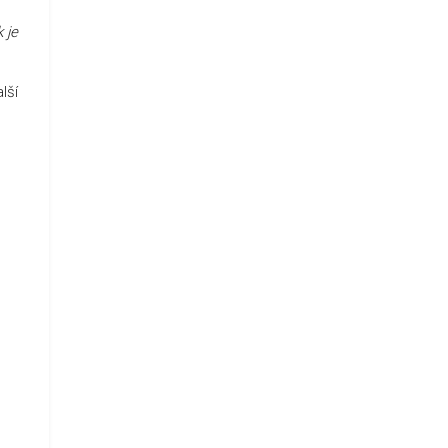
 je
lší