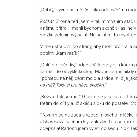
„Dobrý,“ kývne na mě. Asi jako odpověď na mo
Počkat.
Zrovna teď jsem v tak mimozním stadiu, 
k němu přifrcl… mohli bychom skončit - asi ne v
mozku zeleninový salát. Na salát mi to myslí do
Mírně ustoupím do strany, aby mohl projít a já
optám: „Kam razíš?“
„Dolů do večerky,“ odpovídá ledabyle, a kouká p
na mě lidé obvykle koukají. Hlavně na mě nikdy
i pohledu na něj) dělat mdlo a srdce mi bije jak
na mě? Taky si pro něco skočím.“
„Bezva. Tak se měj.“ Otočím se jako na obrtlíku
trefím do dírky a už skáču šipku do postele.
Co 
Převalím se na záda a vzbudím svého miláčka, kt
alohomora
a načítám Ely. Záložky. Tep se mi ukl
odepsala! Radostí jsem vylétl do sedu. No? Tak