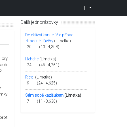
|
Další jednorázovky
Detektivní kancelář a případ
7
ztracené důvěry
(Limetka)
20
|
(13 - 4,308)
, prý
Hehehe
(Limetka)
lech
24
|
(46 - 4,761)
ž
Rico!
(Limetka)
9
|
(24 - 4,625)
y
emky
Sám sobě kazišukem
(Limetka)
7
|
(11 - 3,636)
proti