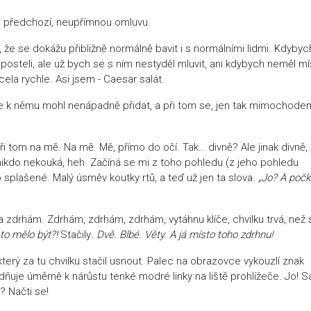
u předchozí, neupřímnou omluvu.
že se dokážu přibližně normálně bavit i s normálními lidmi. Kdybyc
 posteli, ale už bych se s ním nestyděl mluvit, ani kdybych neměl m
cela rychle. Asi jsem - Caesar salát.
 se k němu mohl nenápadně přidat, a při tom se, jen tak mimochode
ři tom na mě. Na mě. Mě, přímo do očí. Tak… divně? Ale jinak divně,
 nikdo nekouká, heh. Začíná se mi z toho pohledu (z jeho pohledu
o splašené. Malý úsměv koutky rtů, a teď už jen ta slova.
„Jo? A poč
 a zdrhám. Zdrhám, zdrhám, zdrhám, vytáhnu klíče, chvilku trvá, než 
to mělo být?!
Stačily
. Dvě. Blbé. Věty. A já místo toho zdrhnu!
erý za tu chvilku stačil usnout. Palec na obrazovce vykouzlí znak
idňuje úměrně k nárůstu tenké modré linky na liště prohlížeče. Jo! 
? Načti se!