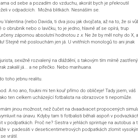
nohama od sebe a pozadím do vzduchu, akorát bych je překroutil
i leželi v odpadcích. Možná blitkách. Nesnáším se.
alentina (nebo Davida, ti dva jsou jak dvojčata, až na to, že si v
o obrubník nebo o lavičku, to je jedno, hlavně ať se opírá, trup
 určeny zápornou absolutní hodnotou z
x
. Ne že by měl nohy do X, 
du! Stejně mě poslouchám jen já. U vnitřních monologů to ani jinak
jurista, sexižně rozvalený na dláždění, s takovým tím mírně zastřen
k zakalil já... a ne pífečko. Nebo marihuana.
o toho jebnu realitu.
hod. A no ano, foukni mi ten kouř přímo do obličeje! Tady jsem, váš
jako ten celkem ucházející fotbalista na obrazovce ti nepomůže.
i nemám jinou možnost, než čučet na dvaadvacet propocených simul
mluvit na únavu. Kdyby tam ti fotbalisti běhali aspoň v podvazkác
it v podpatkách. Proč ne? Sestra v jehlách sprintuje na autobus a 
okáže v padesáti v deseticentimetrových podpatkách zlomit vysoký
e vrátil.