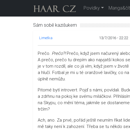
Povídky
Manga&čít
Sám sobě kazišukem
Limetka
13/7/2016 - 22:22
Prečo.
Prečo?!
Prečo, když jsem načurený alebo
A prečo, prečo tu drepím ako najvjatší kokos se 
je v tom rozdíl, ale co já vím, když jsem v životě
a hlučí. Fotbal je mi u té oranžové lavičky, co na
úplně nemůžu.
Pitomé bytí introvert. Pojď s námi, povídali. Bu
a zdrhnu na pokoj ke svému miláčkovi. Přihlás
na Skypu, co mění téma, jakmile se dostaneme 
trčím?
Ach, ano. Za prvé, pořád ještě neumím říkat lide
mě taky není k zahození. Třeba se tu někdo sexy