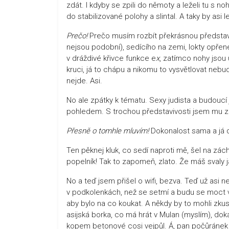
zdát. I kdyby se zpili do němoty a leželi tu s 
do stabilizované polohy a slintal. A taky by as
Prečo!
Prečo musím rozbít překrásnou představu V
nejsou podobní), sedícího na zemi, lokty opřené 
v dráždivé křivce funkce e
x
, zatímco nohy jsou
kruci, já to chápu a nikomu to vysvětlovat nebu
nejde. Asi.
No ale zpátky k tématu. Sexy judista a budoucí 
pohledem. S trochou představivosti jsem mu zra
Přesně o tomhle mluvím!
Dokonalost sama a já d
Ten pěknej kluk, co sedí naproti mě, šel na zác
popelník! Tak to zapomeň, zlato. Že máš svaly 
No a teď jsem přišel o wifi, bezva. Teď už as
v podkolenkách, než se setmí a budu se moct vy
aby bylo na co koukat. A někdy by to mohli zkus
asijská borka, co má hrát v Mulan (myslím), d
kopem betonové cosi vejpůl. Á, pan počůránek s