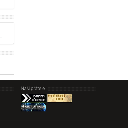
 …
Naši přátelé