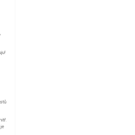
o
ju!
o
rstů
itř.
je