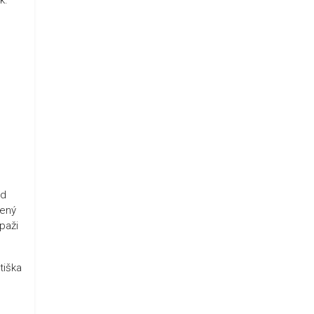
id
řený
paži
tiška
é