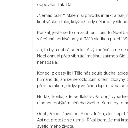
odpovědi. Tak. Dál
„Nemáš cukr?“ Málem si přivodíš infarkt a pak, mí
kuchyňskou linku, když už tedy děláme ty šíleno
Počkat, ještě se to dá zachránit, čím to Noel ba
v češtině nedává smysl. ‘Máš sladkou prdel.’ ‘
Za
Jo, to byla dobrá scénka. A výjimečně jsme se do
Noel ohnutý přes vibrující mašinu, zatímco Sid
nenapsala.
Konec, z cesty lidi! Tělo následuje ducha, adi
humanoidů, ani se nerozloučím s těmi zlosyny, 
před barákem, i když ji většinou lapím až na s
No ták, ikonka, kde se flákáš- „Pardon,“ vypad
u nohou dotýkám něčeho živého. Komu by to n
Oooh,
to
co. David co! Sice v tričku, ale… jop. 
Asi ne, protože se usmál. Říkal jsem, že má krá
světlo mého života.