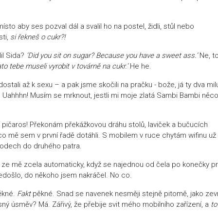
sto aby ses pozval dál a svalil ho na postel, židli, stůl nebo
sti,
si řekneš o cukr?!
lil Sida?
‘Did you sit on sugar? Because you have a sweet ass.’
Ne, t
to tebe museli vyrobit v továrně na cukr.’
He he.
stali až k sexu – a pak jsme skočili na pračku - bože, já ty dva milu
… Uahhhn! Musím se mrknout, jestli mi moje zlatá Sambi Bambi něc
os pičaros! Překonám překážkovou dráhu stolů, laviček a bučucích
co mě sem v první řadě dotáhli. S mobilem v ruce chytám wifinu už
chodech do druhého patra.
ne ze mě zcela automaticky, když se najednou od čela po konečky p
edošlo, do někoho jsem nakráčel. No co.
Pěkné.
Fakt
pěkné. Snad se navenek nesměji stejně pitomě, jako zevn
sný úsměv? Má. Zářivý, že přebije svit mého mobilního zařízení, a
to