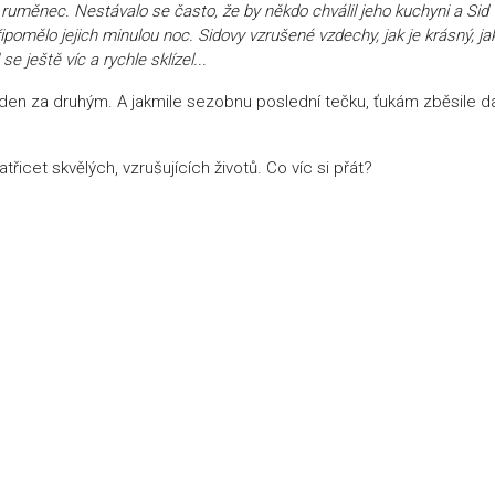
ruměnec. Nestávalo se často, že by někdo chválil jeho kuchyni a Sid
omělo jejich minulou noc. Sidovy vzrušené vzdechy, jak je krásný, jak
e ještě víc a rychle sklízel...
 jeden za druhým. A jakmile sezobnu poslední tečku, ťukám zběsile da
atřicet skvělých, vzrušujících životů. Co víc si přát?