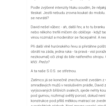
Podle zvýšené intenzity hluku soudím, že nějaký
tleskat. Jestli nebudu zrovna koukat do mobilu. 
se nevrátil?
David nešel vůbec - ah, další řev, a to tu branku
nebo někoho trefili míčem do obličeje - když t
vinou rozmázl a moderátor se facepalmil. A nes
Při další vlně hurónského řevu si přetáhne pol
obrátí na záda, jedna ruka - ta pravá - visí po
nezkoumal) oči zírají do bíle natřeného stropu. O
křičí:
Prečo?
A ta naše S.O.S. se střetnou.
Zatímco já se konečně znechuceně zvedám z v
smradlavých mužů v neslušivém prádle, David 
vyrýsovaných břišních svalech, sjede nehty kous
pod gumou, rozhrnují světlý porost, dokud ne
konstrukce pod příliš měkkou matrací se zvedn
a rozložitých zádech. Není zrovna vysoký, stavě