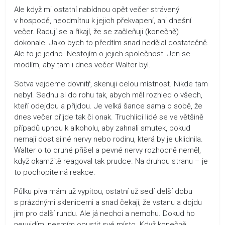
Ale když mi ostatní nabídnou opět večer strávený
v hospodě, neodmítnu k jejich překvapení, ani dnešní
večer. Radují se a říkají, že se začleňuji (konečně)
dokonale. Jako bych to předtím snad nedělal dostatečně.
Ale to je jedno. Nestojím o jejich společnost. Jen se
modlím, aby tam i dnes večer Walter byl.
Sotva vejdeme dovnitř, skenuji celou místnost. Nikde tam
nebyl. Sednu si do rohu tak, abych měl rozhled o všech,
kteří odejdou a přijdou. Je velká šance sama o sobě, že
dnes večer přijde tak či onak. Truchlící lidé se ve většině
případů upnou k alkoholu, aby zahnali smutek, pokud
nemají dost silné nervy nebo rodinu, která by je uklidnila.
Walter o to druhé přišel a pevné nervy rozhodně neměl,
když okamžitě reagoval tak prudce. Na druhou stranu – je
to pochopitelná reakce.
Půlku piva mám už vypitou, ostatní už sedí delší dobu
s prázdnými sklenicemi a snad čekají, že vstanu a dojdu
jim pro další rundu. Ale já nechci a nemohu. Dokud ho
neuvidím, nesmím opustit své místo. Když konečně