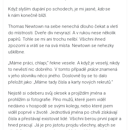
Když slyším dupání po schodech, je mi jasné,
kdo
se
k nám konečně blíží.
Thomas Newtown na sebe nenechá dlouho čekat a vletí
do místnosti. Dveře div nevyrazí. A v rukou nese několik
papírů. Tohle se mi ani trochu nelíbí. Všichni ihned
zpozorní a vrátí se na svá místa. Newtown se nehezky
ušklíbne.
„Máme práci, chlapi,“ řekne vesele. A když je veselý, nikdy
to nevěstí nic dobrého. V tomto případě
práce
znamená
v jeho slovníku něco jiného. Doslovně by se to dalo
přeložit jako: „Máme tady čísla a karty nových rekrutů.“
Nejistě si odeberu svůj okrsek a projíždím jména a
prohlížím si fotografie. Plno mužů, které jsem viděl
nedávno v hospodě se svými kolegy, nebo které jsem
viděl poprvé v životě. Jednotlivá jména po chvíli získávají
čísla a přestávají existovat lidé. Všichni berou první papír a
hned pracují. Já je pro jistotu projdu všechny, abych se