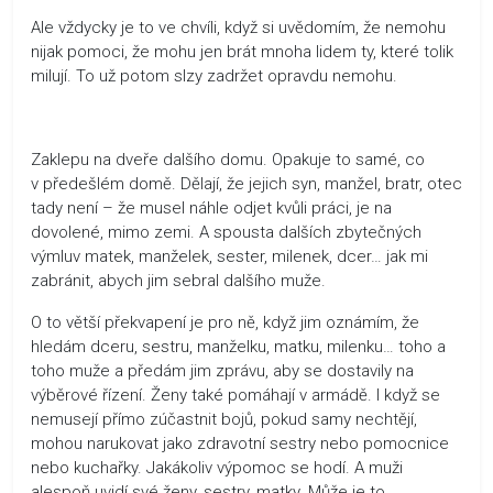
Ale vždycky je to ve chvíli, když si uvědomím, že nemohu
nijak pomoci, že mohu jen brát mnoha lidem ty, které tolik
milují. To už potom slzy zadržet opravdu nemohu.
Zaklepu na dveře dalšího domu. Opakuje to samé, co
v předešlém domě. Dělají, že jejich syn, manžel, bratr, otec
tady není – že musel náhle odjet kvůli práci, je na
dovolené, mimo zemi. A spousta dalších zbytečných
výmluv matek, manželek, sester, milenek, dcer… jak mi
zabránit, abych jim sebral dalšího muže.
O to větší překvapení je pro ně, když jim oznámím, že
hledám dceru, sestru, manželku, matku, milenku… toho a
toho muže a předám jim zprávu, aby se dostavily na
výběrové řízení. Ženy také pomáhají v armádě. I když se
nemusejí přímo zúčastnit bojů, pokud samy nechtějí,
mohou narukovat jako zdravotní sestry nebo pomocnice
nebo kuchařky. Jakákoliv výpomoc se hodí. A muži
alespoň uvidí své ženy, sestry, matky. Může je to