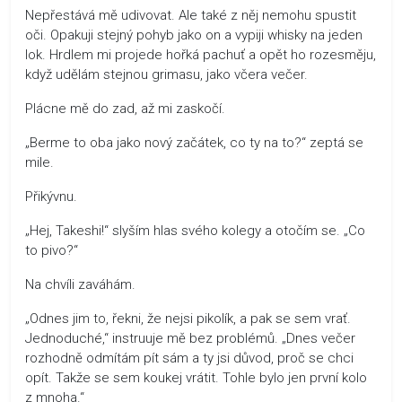
Nepřestává mě udivovat. Ale také z něj nemohu spustit
oči. Opakuji stejný pohyb jako on a vypiji whisky na jeden
lok. Hrdlem mi projede hořká pachuť a opět ho rozesměju,
když udělám stejnou grimasu, jako včera večer.
Plácne mě do zad, až mi zaskočí.
„Berme to oba jako nový začátek, co ty na to?“ zeptá se
mile.
Přikývnu.
„Hej, Takeshi!“ slyším hlas svého kolegy a otočím se. „Co
to pivo?“
Na chvíli zaváhám.
„Odnes jim to, řekni, že nejsi pikolík, a pak se sem vrať.
Jednoduché,“ instruuje mě bez problémů. „Dnes večer
rozhodně odmítám pít sám a ty jsi důvod, proč se chci
opít. Takže se sem koukej vrátit. Tohle bylo jen první kolo
z mnoha.“