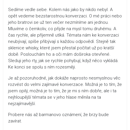
Sedíme vedle sebe. Kolem nás jako by nikdo nebyl. A
opět vedeme bezstarostnou konverzaci. O mé práci nebo
jeho bratrovi se už ten večer nezmíníme ani jednou.
Mluvíme o čemkoliv, co přijde na mysl tomu druhému. A
čas rychle, ale příjemně utíká. Témata nám ke konverzaci
neubývají, spíše přibývají s každou odpovědí. Stejně tak
sklenice whisky, které jsem přestal počítat už po kratší
době. Poslouchám ho a oči mám doširoka otevřené.
Sleduji jeho rty, jak se rychle pohybují, když něco vykládá.
Ke konci se spolu s ním rozesměji.
Je až pozoruhodné, jak dokáže naprosto nesmyslnou věc
rozvést do velmi zajímavé konverzace. Možná je to tím, že
jsem opilý, možná je to tím, že je mi s ním dobře, ale i ta
nejhloupější témata se v jeho hlase měnila na ta
nejzajímavější.
Probere nás až barmanovo oznámení, že brzy bude
zavírat.