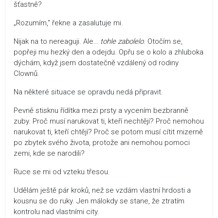
šťastně?
„Rozumím,“ řekne a zasalutuje mi.
Nijak na to nereaguji. Ale…
tohle zabolelo
. Otočím se,
popřeji mu hezký den a odejdu. Opřu se o kolo a zhluboka
dýchám, když jsem dostatečně vzdálený od rodiny
Clownů.
Na některé situace se opravdu nedá připravit.
Pevně stisknu řídítka mezi prsty a vycením bezbranně
zuby. Proč musí narukovat ti, kteří nechtějí? Proč nemohou
narukovat ti, kteří chtějí? Proč se potom musí cítit mizerně
po zbytek svého života, protože ani nemohou pomoci
zemi, kde se narodili?
Ruce se mi od vzteku třesou.
Udělám ještě pár kroků, než se vzdám vlastní hrdosti a
kousnu se do ruky. Jen málokdy se stane, že ztratím
kontrolu nad vlastními city.