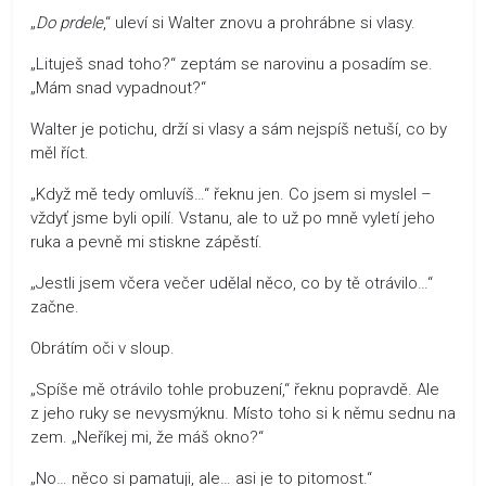
„
Do prdele
,“ uleví si Walter znovu a prohrábne si vlasy.
„Lituješ snad toho?“ zeptám se narovinu a posadím se.
„Mám snad vypadnout?“
Walter je potichu, drží si vlasy a sám nejspíš netuší, co by
měl říct.
„Když mě tedy omluvíš…“ řeknu jen. Co jsem si myslel –
vždyť jsme byli opilí. Vstanu, ale to už po mně vyletí jeho
ruka a pevně mi stiskne zápěstí.
„Jestli jsem včera večer udělal něco, co by tě otrávilo…“
začne.
Obrátím oči v sloup.
„Spíše mě otrávilo tohle probuzení,“ řeknu popravdě. Ale
z jeho ruky se nevysmýknu. Místo toho si k němu sednu na
zem. „Neříkej mi, že máš okno?“
„No… něco si pamatuji, ale… asi je to pitomost.“