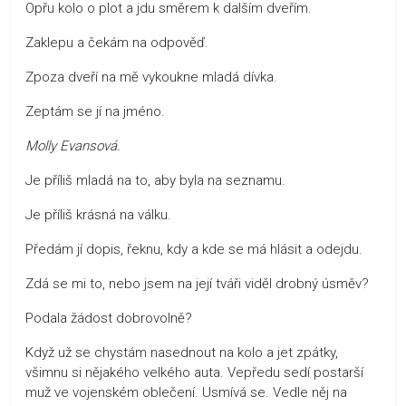
Opřu kolo o plot a jdu směrem k dalším dveřím.
Zaklepu a čekám na odpověď.
Zpoza dveří na mě vykoukne mladá dívka.
Zeptám se jí na jméno.
Molly Evansová.
Je příliš mladá na to, aby byla na seznamu.
Je příliš krásná na válku.
Předám jí dopis, řeknu, kdy a kde se má hlásit a odejdu.
Zdá se mi to, nebo jsem na její tváři viděl drobný úsměv?
Podala žádost dobrovolně?
Když už se chystám nasednout na kolo a jet zpátky,
všimnu si nějakého velkého auta. Vepředu sedí postarší
muž ve vojenském oblečení. Usmívá se. Vedle něj na