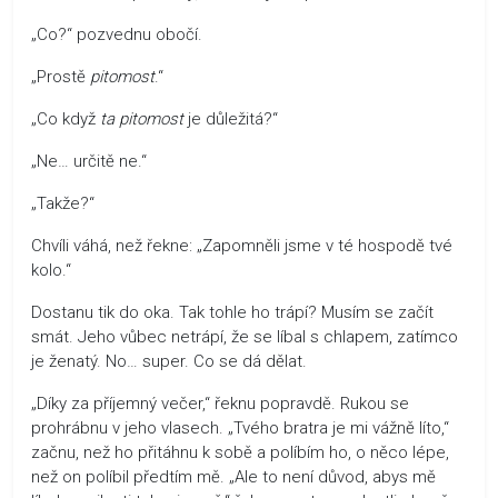
„Co?“ pozvednu obočí.
„Prostě
pitomost
.“
„Co když
ta
pitomost
je důležitá?“
„Ne… určitě ne.“
„Takže?“
Chvíli váhá, než řekne: „Zapomněli jsme v té hospodě tvé
kolo.“
Dostanu tik do oka. Tak tohle ho trápí? Musím se začít
smát. Jeho vůbec netrápí, že se líbal s chlapem, zatímco
je ženatý. No… super. Co se dá dělat.
„Díky za příjemný večer,“ řeknu popravdě. Rukou se
prohrábnu v jeho vlasech. „Tvého bratra je mi vážně líto,“
začnu, než ho přitáhnu k sobě a políbím ho, o něco lépe,
než on políbil předtím mě. „Ale to není důvod, abys mě