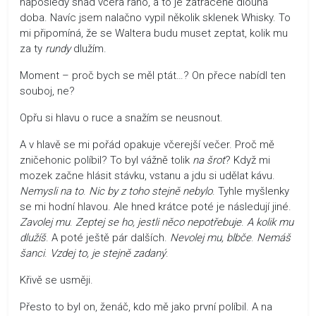
naposledy snad včera ráno, a to je zatraceně dlouhá
doba. Navíc jsem nalačno vypil několik sklenek Whisky. To
mi připomíná, že se Waltera budu muset zeptat, kolik mu
za ty
rundy
dlužím.
Moment – proč bych se měl ptát…? On přece nabídl ten
souboj, ne?
Opřu si hlavu o ruce a snažím se neusnout.
A v hlavě se mi pořád opakuje včerejší večer. Proč mě
zničehonic políbil? To byl vážně tolik
na šrot
? Když mi
mozek začne hlásit stávku, vstanu a jdu si udělat kávu.
Nemysli na to
.
Nic by z toho stejně nebylo
. Tyhle myšlenky
se mi hodní hlavou. Ale hned krátce poté je následují jiné.
Zavolej mu
.
Zeptej se ho, jestli něco nepotřebuje
.
A kolik mu
dlužíš
. A poté ještě pár dalších.
Nevolej mu, blbče
.
Nemáš
šanci
.
Vzdej to, je stejně zadaný
.
Křivě se usměji.
Přesto to byl on, ženáč, kdo mě jako první políbil. A na