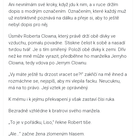
Ani nevnímám své kroky, když jdu k nim, a v ruce držím
dopis s modrým označením. Označením, které každý muž
už instinktivně poznává na dálku a přeje si, aby to ještě
nebyl dopis pro něj.
Úsměv Roberta Clowna, který právě drží obě dívky ve
vzduchu, pomalu povadne. Stiskne čelist k sobě a nasadí
tvrdou tvář. Je s tím smířený. Položí obě dívky k zemi. Dřív
než ke mně může vyrazit, předběhne ho manželka Jerryho
Clowna, tedy vdova po Jerrym Clownu.
„Vy máte ještě tu drzost vracet se?!“ zakřičí na mě ihned a
rozmáchne se, nejspíš, aby mi vlepila facku. Neucuknu,
má na to právo. Její vztek je oprávněný.
K mému i k jejímu překvapení ji však zastaví čísi ruka.
Bezradně vzhlédne k bratrovi svého manžela.
„To je v pořádku, Liso,“ řekne Robert tiše.
„Ale…“ začne žena zlomeným hlasem.