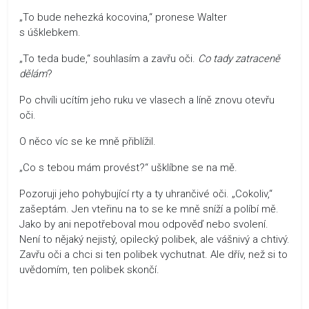
„To bude nehezká kocovina,“ pronese Walter
s úšklebkem.
„To teda bude,“ souhlasím a zavřu oči.
Co tady zatraceně
dělám
?
Po chvíli ucítím jeho ruku ve vlasech a líně znovu otevřu
oči.
O něco víc se ke mně přiblížil.
„Co s tebou mám provést?“ ušklíbne se na mě.
Pozoruji jeho pohybující rty a ty uhrančivé oči. „Cokoliv,“
zašeptám. Jen vteřinu na to se ke mně sníží a políbí mě.
Jako by ani nepotřeboval mou odpověď nebo svolení.
Není to nějaký nejistý, opilecký polibek, ale vášnivý a chtivý.
Zavřu oči a chci si ten polibek vychutnat. Ale dřív, než si to
uvědomím, ten polibek skončí.