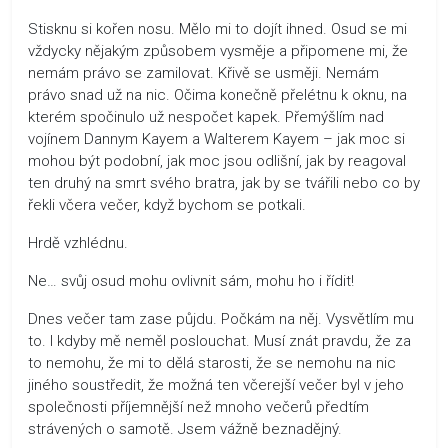
Stisknu si kořen nosu. Mělo mi to dojít ihned. Osud se mi
vždycky nějakým způsobem vysměje a připomene mi, že
nemám právo se zamilovat. Křivě se usměji. Nemám
právo snad už na nic. Očima konečně přelétnu k oknu, na
kterém spočinulo už nespočet kapek. Přemýšlím nad
vojínem Dannym Kayem a Walterem Kayem – jak moc si
mohou být podobní, jak moc jsou odlišní, jak by reagoval
ten druhý na smrt svého bratra, jak by se tvářili nebo co by
řekli včera večer, když bychom se potkali.
Hrdě vzhlédnu.
Ne… svůj osud mohu ovlivnit sám, mohu ho i řídit!
Dnes večer tam zase půjdu. Počkám na něj. Vysvětlím mu
to. I kdyby mě neměl poslouchat. Musí znát pravdu, že za
to nemohu, že mi to dělá starosti, že se nemohu na nic
jiného soustředit, že možná ten včerejší večer byl v jeho
společnosti příjemnější než mnoho večerů předtím
strávených o samotě. Jsem vážně beznadějný.