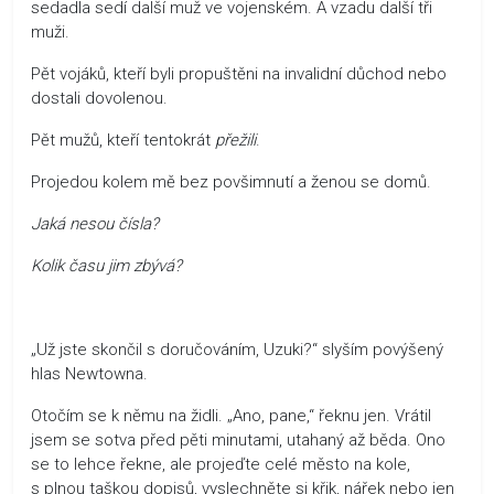
sedadla sedí další muž ve vojenském. A vzadu další tři
muži.
Pět vojáků, kteří byli propuštěni na invalidní důchod nebo
dostali dovolenou.
Pět mužů, kteří tentokrát
přežili
.
Projedou kolem mě bez povšimnutí a ženou se domů.
Jaká nesou čísla?
Kolik času jim zbývá?
„Už jste skončil s doručováním, Uzuki?“ slyším povýšený
hlas Newtowna.
Otočím se k němu na židli. „Ano, pane,“ řeknu jen. Vrátil
jsem se sotva před pěti minutami, utahaný až běda. Ono
se to lehce řekne, ale projeďte celé město na kole,
s plnou taškou dopisů, vyslechněte si křik, nářek nebo jen