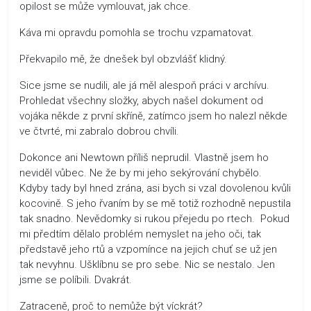
opilost se může vymlouvat, jak chce.
Káva mi opravdu pomohla se trochu vzpamatovat.
Překvapilo mě, že dnešek byl obzvlášť klidný.
Sice jsme se nudili, ale já měl alespoň práci v archívu.
Prohledat všechny složky, abych našel dokument od
vojáka někde z první skříně, zatímco jsem ho nalezl někde
ve čtvrté, mi zabralo dobrou chvíli.
Dokonce ani Newtown příliš neprudil. Vlastně jsem ho
neviděl vůbec. Ne že by mi jeho sekýrování chybělo.
Kdyby tady byl hned zrána, asi bych si vzal dovolenou kvůli
kocovině. S jeho řvaním by se mě totiž rozhodně nepustila
tak snadno. Nevědomky si rukou přejedu po rtech. Pokud
mi předtím dělalo problém nemyslet na jeho oči, tak
představě jeho rtů a vzpomínce na jejich chuť se už jen
tak nevyhnu. Ušklíbnu se pro sebe. Nic se nestalo. Jen
jsme se políbili. Dvakrát.
Zatraceně, proč to nemůže být víckrát?