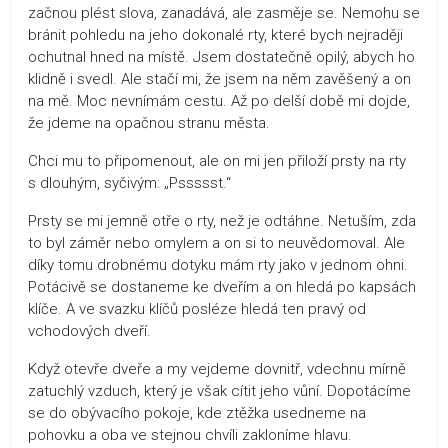
začnou plést slova, zanadává, ale zasměje se. Nemohu se
bránit pohledu na jeho dokonalé rty, které bych nejraději
ochutnal hned na místě. Jsem dostatečně opilý, abych ho
klidně i svedl. Ale stačí mi, že jsem na něm zavěšený a on
na mě. Moc nevnímám cestu. Až po delší době mi dojde,
že jdeme na opačnou stranu města.
Chci mu to připomenout, ale on mi jen přiloží prsty na rty
s dlouhým, syčivým: „Pssssst.“
Prsty se mi jemně otře o rty, než je odtáhne. Netuším, zda
to byl záměr nebo omylem a on si to neuvědomoval. Ale
díky tomu drobnému dotyku mám rty jako v jednom ohni.
Potácivě se dostaneme ke dveřím a on hledá po kapsách
klíče. A ve svazku klíčů posléze hledá ten pravý od
vchodových dveří.
Když otevře dveře a my vejdeme dovnitř, vdechnu mírně
zatuchlý vzduch, který je však cítit jeho vůní. Dopotácíme
se do obývacího pokoje, kde ztěžka usedneme na
pohovku a oba ve stejnou chvíli zakloníme hlavu.