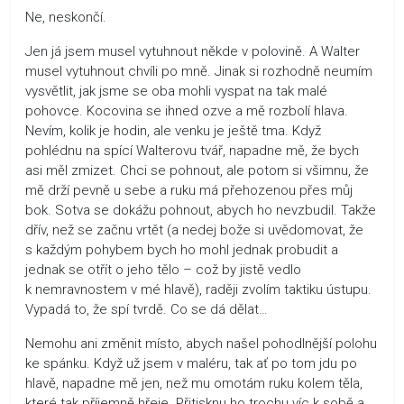
Ne, neskončí.
Jen já jsem musel vytuhnout někde v polovině. A Walter
musel vytuhnout chvíli po mně. Jinak si rozhodně neumím
vysvětlit, jak jsme se oba mohli vyspat na tak malé
pohovce. Kocovina se ihned ozve a mě rozbolí hlava.
Nevím, kolik je hodin, ale venku je ještě tma. Když
pohlédnu na spící Walterovu tvář, napadne mě, že bych
asi měl zmizet. Chci se pohnout, ale potom si všimnu, že
mě drží pevně u sebe a ruku má přehozenou přes můj
bok. Sotva se dokážu pohnout, abych ho nevzbudil. Takže
dřív, než se začnu vrtět (a nedej bože si uvědomovat, že
s každým pohybem bych ho mohl jednak probudit a
jednak se otřít o jeho tělo – což by jistě vedlo
k nemravnostem v mé hlavě), raději zvolím taktiku ústupu.
Vypadá to, že spí tvrdě. Co se dá dělat…
Nemohu ani změnit místo, abych našel pohodlnější polohu
ke spánku. Když už jsem v maléru, tak ať po tom jdu po
hlavě, napadne mě jen, než mu omotám ruku kolem těla,
které tak příjemně hřeje. Přitisknu ho trochu víc k sobě a