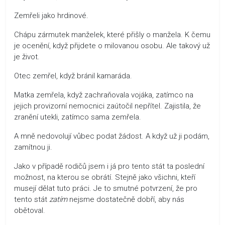
Zemřeli jako hrdinové.
Chápu zármutek manželek, které přišly o manžela. K čemu
je ocenění, když přijdete o milovanou osobu. Ale takový už
je život.
Otec zemřel, když bránil kamaráda.
Matka zemřela, když zachraňovala vojáka, zatímco na
jejich provizorní nemocnici zaútočil nepřítel. Zajistila, že
zranění utekli, zatímco sama zemřela.
A mně nedovolují vůbec podat žádost. A když už ji podám,
zamítnou ji.
Jako v případě rodičů jsem i já pro tento stát ta poslední
možnost, na kterou se obrátí. Stejně jako všichni, kteří
musejí dělat tuto práci. Je to smutné potvrzení, že pro
tento stát
zatím
nejsme dostatečně dobří, aby nás
obětoval.