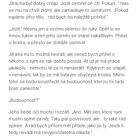
„Brácha byl dobrý chlap. Jistě zemřel se ctí. Pokud…“ hlas
se mu na chvíli zlomí, ale zamaskuje to úsměvem. „Pokud
najdete jeho tělo… rád bych ho náležitě pohřbil.“
„Jistě,“ hlesnu jen a vezmu sklenici do ruky. Opět si se
mnou ťukne a ten jeho úsměv se stane nakažlivým. Přišel
o bratra, a přesto se dokáže usmívat.
„Bratra mi to možná nevrátí, ale nerad bych přišel o
někoho, s kým se tak dobře povídá. Ať už je tvá práce
jakákoliv… nemohu tě za ni nenávidět. Kdybych se utápěl
v nenávisti, tak by ze mě byla jen obyčejná troska. Místo
toho se budu soustředit na budoucnost, kterou mi tady
bratr zanechal.“
„Budoucnost?“
Jeho šedé oči trochu rozzáří. „Ano. Měl sen, který nyní
musím splnit za něj. Taky pár povinností, ale… ty také rád
splním. A rád bych přitom měl přítele, jako jsi ty. Jestli ti
tedy nevadí má nevypočitatelná nálada.“