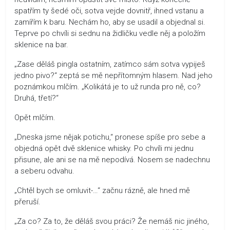
spatřím ty šedé oči, sotva vejde dovnitř, ihned vstanu a
zamířím k baru. Nechám ho, aby se usadil a objednal si.
Teprve po chvíli si sednu na židličku vedle něj a položím
sklenice na bar.
„Zase děláš pingla ostatním, zatímco sám sotva vypiješ
jedno pivo?“ zeptá se mě nepřítomným hlasem. Nad jeho
poznámkou mlčím. „Kolikátá je to už runda pro ně, co?
Druhá, třetí?“
Opět mlčím.
„Dneska jsme nějak potichu,“ pronese spíše pro sebe a
objedná opět dvě sklenice whisky. Po chvíli mi jednu
přisune, ale ani se na mě nepodívá. Nosem se nadechnu
a seberu odvahu.
„Chtěl bych se omluvit-…“ začnu rázně, ale hned mě
přeruší.
„Za co? Za to, že děláš svou práci? Že nemáš nic jiného,