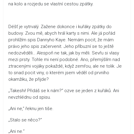
na kolo a rozjedu se vlastní cestou zpátky.
Déšť je vytrvalý. Zažene dokonce i kuřáky zpátky do
budovy. Zvou mě, abych hrál karty s nimi. Ale já pořád
prohlížím spis Dannyho Kaye. Nemám pocit, že mám
právo jeho spis začervenit. Jeho příbuzní se to ještě
nedozvěděli… Alespoň ne tak, jak by měli. Sevřu si vlasy
mezi prsty. Tohle mi není podobné. Ano, přemýšlím nad
ztracenými vojáky pokaždé, když zemřou, ale ne tolik. Je
to snad pocit viny, o kterém jsem věděl od prvního
okamžiku, že přijde?
„Takeshi! Přidáš se k nám?“ ozve se jeden z kuřáků. Ani
nevzhlédnu od spisu.
„Ani ne,“ řeknu jen tiše.
„Stalo se něco?“
„Ani ne.“