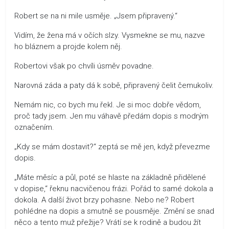
Robert se na ni mile usměje. „Jsem připravený.“
Vidím, že žena má v očích slzy. Vysmekne se mu, nazve
ho bláznem a projde kolem něj.
Robertovi však po chvíli úsměv povadne.
Narovná záda a paty dá k sobě, připravený čelit čemukoliv.
Nemám nic, co bych mu řekl. Je si moc dobře vědom,
proč tady jsem. Jen mu váhavě předám dopis s modrým
označením.
„Kdy se mám dostavit?“ zeptá se mě jen, když převezme
dopis.
„Máte měsíc a půl, poté se hlaste na základně přidělené
v dopise,“ řeknu nacvičenou frázi. Pořád to samé dokola a
dokola. A další život brzy pohasne. Nebo ne? Robert
pohlédne na dopis a smutně se pousměje. Změní se snad
něco a tento muž přežije? Vrátí se k rodině a budou žít