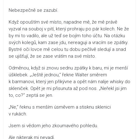
Nebezpečně se zazubí.
Když opouštím své místo, napadne mě, že mě právě
vyzval na souboj v pití, který prohraju po pár kolech. Ne že
by mi to vadilo, ale už teď se bojím toho účtu. Na otázku
svých kolegů, kam zase jdu, nereaguji a vracím se zpátky.
Bystré oči lovce mě celou tu dobu pečlivě sledují a snad
se ujišťují, že se zase vrátím na své místo.
Odměnou, když si znovu sednu zpátky k baru, mi je menší
úšklebek. „Ještě jednou,“ řekne Walter směrem
k barmanovi, který jen přikývne a opět nám nalije whisky do
skleniček. Opět je mi přisunuta až pod nos. „Neřekl jsi jim
to, co?“ zeptá se jen.
„Ne,“ řeknu s menším úsměvem a stisknu sklenici
v rukách.
Jsem si vědom jeho zkoumavého pohledu.
Ale nikterak mi nevadí.