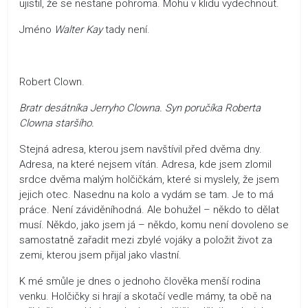
ujistil, že se nestane pohroma. Mohu v klidu vydechnout.
Jméno
Walter Kay
tady není.
Robert Clown.
Bratr desátníka Jerryho Clowna. Syn poručíka Roberta
Clowna staršího.
Stejná adresa, kterou jsem navštívil před dvěma dny.
Adresa, na které nejsem vítán. Adresa, kde jsem zlomil
srdce dvěma malým holčičkám, které si myslely, že jsem
jejich otec. Nasednu na kolo a vydám se tam. Je to má
práce. Není záviděníhodná. Ale bohužel – někdo to dělat
musí. Někdo, jako jsem já – někdo, komu není dovoleno se
samostatně zařadit mezi zbylé vojáky a položit život za
zemi, kterou jsem přijal jako vlastní.
K mé smůle je dnes o jednoho člověka menší rodina
venku. Holčičky si hrají a skotačí vedle mámy, ta obě na