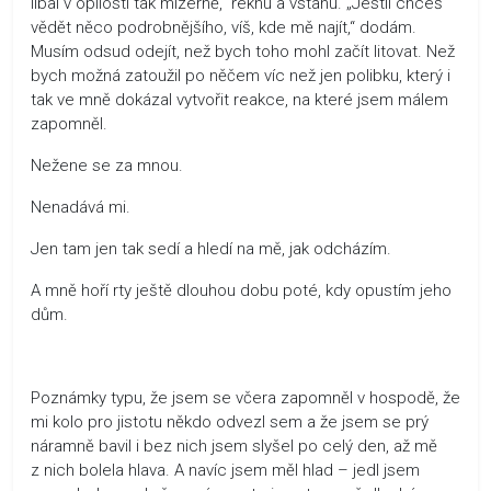
líbal v opilosti tak mizerně,“ řeknu a vstanu. „Jestli chceš
vědět něco podrobnějšího, víš, kde mě najít,“ dodám.
Musím odsud odejít, než bych toho mohl začít litovat. Než
bych možná zatoužil po něčem víc než jen polibku, který i
tak ve mně dokázal vytvořit reakce, na které jsem málem
zapomněl.
Nežene se za mnou.
Nenadává mi.
Jen tam jen tak sedí a hledí na mě, jak odcházím.
A mně hoří rty ještě dlouhou dobu poté, kdy opustím jeho
dům.
Poznámky typu, že jsem se včera zapomněl v hospodě, že
mi kolo pro jistotu někdo odvezl sem a že jsem se prý
náramně bavil i bez nich jsem slyšel po celý den, až mě
z nich bolela hlava. A navíc jsem měl hlad – jedl jsem