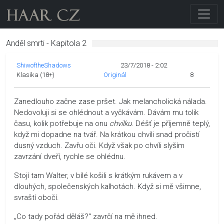
Anděl smrti - Kapitola 2
ShiwoftheShadows
23/7/2018 - 2:02
Klasika (18+)
Originál
8
Zanedlouho začne zase pršet. Jak melancholická nálada.
Nedovoluji si se ohlédnout a vyčkávám. Dávám mu tolik
času, kolik potřebuje na onu
chvilku
. Déšť je příjemně teplý,
když mi dopadne na tvář. Na krátkou chvíli snad pročistí
dusný vzduch. Zavřu oči. Když však po chvíli slyším
zavrzání dveří, rychle se ohlédnu.
Stojí tam Walter, v bílé košili s krátkým rukávem a v
dlouhých, společenských kalhotách. Když si mě všimne,
svraští obočí.
„Co tady pořád děláš?“ zavrčí na mě ihned.