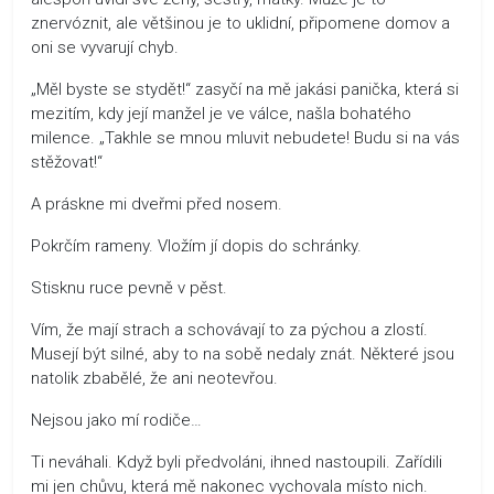
znervóznit, ale většinou je to uklidní, připomene domov a
oni se vyvarují chyb.
„Měl byste se stydět!“ zasyčí na mě jakási panička, která si
mezitím, kdy její manžel je ve válce, našla bohatého
milence. „Takhle se mnou mluvit nebudete! Budu si na vás
stěžovat!“
A práskne mi dveřmi před nosem.
Pokrčím rameny. Vložím jí dopis do schránky.
Stisknu ruce pevně v pěst.
Vím, že mají strach a schovávají to za pýchou a zlostí.
Musejí být silné, aby to na sobě nedaly znát. Některé jsou
natolik zbabělé, že ani neotevřou.
Nejsou jako mí rodiče…
Ti neváhali. Když byli předvoláni, ihned nastoupili. Zařídili
mi jen chůvu, která mě nakonec vychovala místo nich.