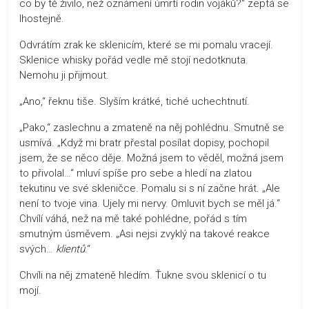
co by tě živilo, než oznámení úmrtí rodin vojáků?“ zeptá se
lhostejně.
Odvrátím zrak ke sklenicím, které se mi pomalu vracejí.
Sklenice whisky pořád vedle mě stojí nedotknuta.
Nemohu ji přijmout.
„Ano,“ řeknu tiše. Slyším krátké, tiché uchechtnutí.
„Pako,“ zaslechnu a zmateně na něj pohlédnu. Smutně se
usmívá. „Když mi bratr přestal posílat dopisy, pochopil
jsem, že se něco děje. Možná jsem to věděl, možná jsem
to přivolal…“ mluví spíše pro sebe a hledí na zlatou
tekutinu ve své skleničce. Pomalu si s ní začne hrát. „Ale
není to tvoje vina. Ujely mi nervy. Omluvit bych se měl já.“
Chvílí váhá, než na mě také pohlédne, pořád s tím
smutným úsměvem. „Asi nejsi zvyklý na takové reakce
svých…
klientů
.“
Chvíli na něj zmateně hledím. Ťukne svou sklenicí o tu
mojí.