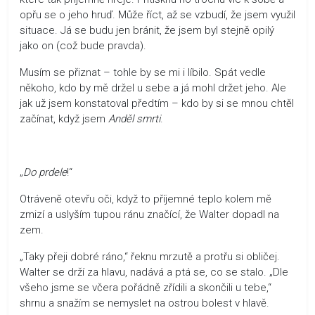
opřu se o jeho hruď. Může říct, až se vzbudí, že jsem využil
situace. Já se budu jen bránit, že jsem byl stejně opilý
jako on (což bude pravda).
Musím se přiznat – tohle by se mi i líbilo. Spát vedle
někoho, kdo by mě držel u sebe a já mohl držet jeho. Ale
jak už jsem konstatoval předtím – kdo by si se mnou chtěl
začínat, když jsem
Anděl smrti
.
„
Do prdele
!“
Otráveně otevřu oči, když to příjemné teplo kolem mě
zmizí a uslyším tupou ránu značící, že Walter dopadl na
zem.
„Taky přeji dobré ráno,“ řeknu mrzutě a protřu si obličej.
Walter se drží za hlavu, nadává a ptá se, co se stalo. „Dle
všeho jsme se včera pořádně zřídili a skončili u tebe,“
shrnu a snažím se nemyslet na ostrou bolest v hlavě.