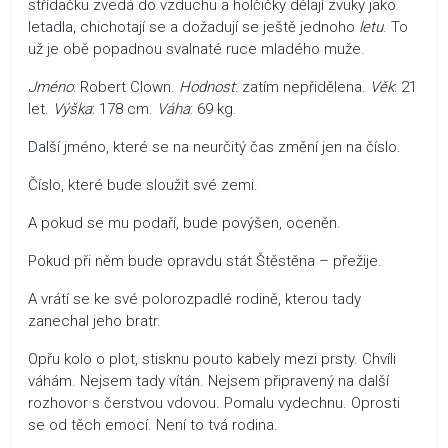
střídačku zvedá do vzduchu a holčičky dělají zvuky jako
letadla, chichotají se a dožadují se ještě jednoho
letu
. To
už je obě popadnou svalnaté ruce mladého muže.
Jméno
: Robert Clown.
Hodnost
: zatím nepřidělena.
Věk
: 21
let.
Výška
: 178 cm.
Váha
: 69 kg.
Další jméno, které se na neurčitý čas změní jen na číslo.
Číslo, které bude sloužit své zemi.
A pokud se mu podaří, bude povýšen, oceněn.
Pokud při něm bude opravdu stát Štěstěna – přežije.
A vrátí se ke své polorozpadlé rodině, kterou tady
zanechal jeho bratr.
Opřu kolo o plot, stisknu pouto kabely mezi prsty. Chvíli
váhám. Nejsem tady vítán. Nejsem připravený na další
rozhovor s čerstvou vdovou. Pomalu vydechnu. Oprosti
se od těch emocí. Není to tvá rodina.