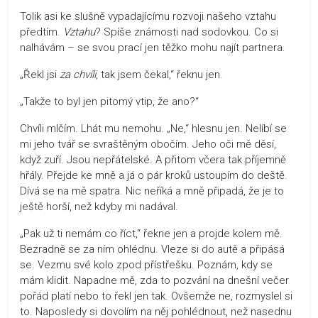
Tolik asi ke slušně vypadajícímu rozvoji našeho vztahu
předtím.
Vztahu
? Spíše známosti nad sodovkou. Co si
nalhávám – se svou prací jen těžko mohu najít partnera.
„Řekl jsi
za chvíli
, tak jsem čekal,“ řeknu jen.
„Takže to byl jen pitomý vtip, že ano?“
Chvíli mlčím. Lhát mu nemohu. „Ne,“ hlesnu jen. Nelíbí se
mi jeho tvář se svraštěným obočím. Jeho oči mě děsí,
když zuří. Jsou nepřátelské. A přitom včera tak příjemně
hřály. Přejde ke mně a já o pár kroků ustoupím do deště.
Dívá se na mě spatra. Nic neříká a mně připadá, že je to
ještě horší, než kdyby mi nadával.
„Pak už ti nemám co říct,“ řekne jen a projde kolem mě.
Bezradně se za ním ohlédnu. Vleze si do autě a připásá
se. Vezmu své kolo zpod přístřešku. Poznám, kdy se
mám klidit. Napadne mě, zda to pozvání na dnešní večer
pořád platí nebo to řekl jen tak. Ovšemže ne, rozmyslel si
to. Naposledy si dovolím na něj pohlédnout, než nasednu