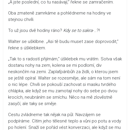
„A jste poslední, co tu nasávají,“ řekne se zamračením.
Oba zmateně zamrkáme a pohlédneme na hodiny ve
stejnou chvíli.
To už jsou dvě hodiny ráno?
Kdy se to sakra
-…?!
Walter se ušklíbne. „Asi tě budu muset zase doprovodit,“
řekne s úšklebkem.
„Tak to s radostí přijímám,“ úšklebek mu vrátím. Sotva však
dostanu nohy na zem, kolena se mi podlomí, div
neskončím na zemi. Zaplaťpánbůh za židli, o kterou jsem
se ještě opíral. Walter se rozesměje, ale sám na tom není
o nic lépe. Chvíli se pokouší zachovat si masku tvrdého
chlápka, ale když se mu zamotají nohy do sebe po dvou
krocích, neubráním se smíchu. Něco na mě zlověstně
zasyčí, ale taky se směje.
Cestu zvládneme tak nějak na půl. Navzájem se
podpíráme. Cítím jeho tělesné teplo a vůni po potu a vody
po holení. Snaží se pořád vést konverzaci, ale když se mu