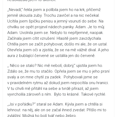
,,Nevadí,“ řekla jsem a políbila jsem ho na krk, přičemž
jemně skousla zuby. Trochu zavrčel a na nic nečekal.
Ucítila jsem špičku penisu a jemný vsunutí do sebe. Na
chvilku se opět projevil nádech paniky. Adam. Je to můj
Adam. Uvolnila jsem se. Nebylo to nepříjemné, naopak.
Začínala jsem cítit vzrušení. Hlasitě jsem zavzdychala.
Chtěla jsem se začít pohybovat, došlo mi ale, že on ustal.
Otevřela jsem oči a zjistila, že se na mě vážně díval. A jeho
aura z bublající červené se ustálila jen do červeně.
,, Něco se stalo? Nic mě nebolí, dobrý,“ ujistila jsem ho.
Zdálo se, že mu to stačilo. Opřela jsem se mu o jeho prsní
svaly a on mne chytil za zadek. Pohybovali jsme se
v pravidelném rytmu až dokud jsem nepocítila onu hranici.
V tu chvíli mě přitáhl na sebe a tvrdě přirazil, až jsem
vyvrcholila zároveň s ním. Bylo to krásné. Takové rychlé.
,,Jsi v pořádku?“ staral se Adam. Kývla jsem a chtěla si
lehnout na něj, ale on se začal ihned zvedat. Přišlo mi to
zvláštní. Možná ho bolí tvář nebo žebro.