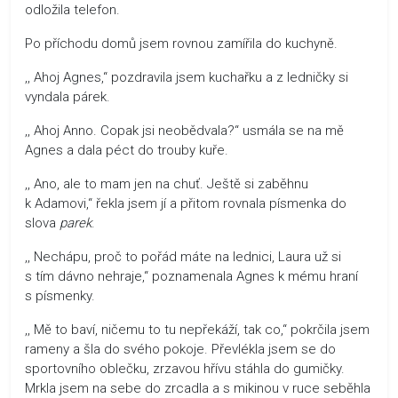
odložila telefon.
Po příchodu domů jsem rovnou zamířila do kuchyně.
,, Ahoj Agnes,“ pozdravila jsem kuchařku a z ledničky si
vyndala párek.
,, Ahoj Anno. Copak jsi neobědvala?“ usmála se na mě
Agnes a dala péct do trouby kuře.
,, Ano, ale to mam jen na chuť. Ještě si zaběhnu
k Adamovi,“ řekla jsem jí a přitom rovnala písmenka do
slova
parek
.
,, Nechápu, proč to pořád máte na lednici, Laura už si
s tím dávno nehraje,“ poznamenala Agnes k mému hraní
s písmenky.
,, Mě to baví, ničemu to tu nepřekáží, tak co,“ pokrčila jsem
rameny a šla do svého pokoje. Převlékla jsem se do
sportovního oblečku, zrzavou hřívu stáhla do gumičky.
Mrkla jsem na sebe do zrcadla a s mikinou v ruce seběhla