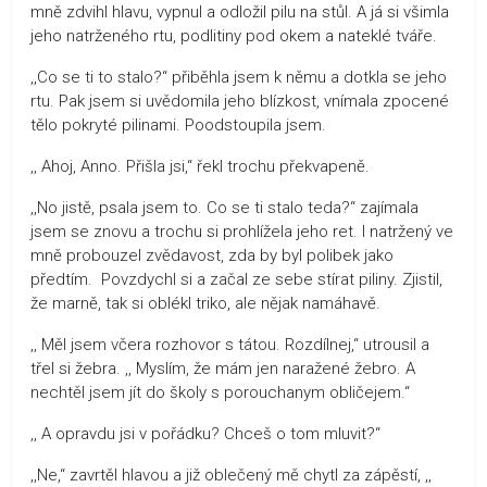
mně zdvihl hlavu, vypnul a odložil pilu na stůl. A já si všimla
jeho natrženého rtu, podlitiny pod okem a nateklé tváře.
,,Co se ti to stalo?“ přiběhla jsem k němu a dotkla se jeho
rtu. Pak jsem si uvědomila jeho blízkost, vnímala zpocené
tělo pokryté pilinami. Poodstoupila jsem.
,, Ahoj, Anno. Přišla jsi,“ řekl trochu překvapeně.
,,No jistě, psala jsem to. Co se ti stalo teda?“ zajímala
jsem se znovu a trochu si prohlížela jeho ret. I natržený ve
mně probouzel zvědavost, zda by byl polibek jako
předtím. Povzdychl si a začal ze sebe stírat piliny. Zjistil,
že marně, tak si oblékl triko, ale nějak namáhavě.
,, Měl jsem včera rozhovor s tátou. Rozdílnej,“ utrousil a
třel si žebra. ,, Myslím, že mám jen naražené žebro. A
nechtěl jsem jít do školy s porouchanym obličejem.“
,, A opravdu jsi v pořádku? Chceš o tom mluvit?“
,,Ne,“ zavrtěl hlavou a již oblečený mě chytl za zápěstí, ,,