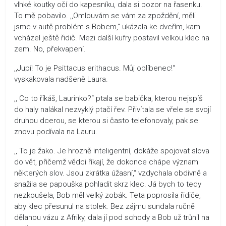
vlhké koutky očí do kapesníku, dala si pozor na řasenku.
To mě pobavilo. ,,Omlouvám se vám za zpoždění, měli
jsme v autě problém s Bobem,“ ukázala ke dveřím, kam
vcházel ještě řidič. Mezi další kufry postavil velkou klec na
zem. No, překvapení.
,,Jupí! To je Psittacus erithacus. Můj oblíbenec!“
vyskakovala nadšeně Laura.
,, Co to říkáš, Laurinko?“ ptala se babička, kterou nejspíš
do haly nalákal nezvyklý ptačí řev. Přivítala se vřele se svojí
druhou dcerou, se kterou si často telefonovaly, pak se
znovu podívala na Lauru.
,, To je žako. Je hrozně inteligentní, dokáže spojovat slova
do vět, přičemž vědci říkají, že dokonce chápe význam
některých slov. Jsou zkrátka úžasní,“ vzdychala obdivně a
snažila se papouška pohladit skrz klec. Já bych to tedy
nezkoušela, Bob měl velký zobák. Teta poprosila řidiče,
aby klec přesunul na stolek. Bez zájmu sundala ručně
dělanou vázu z Afriky, dala jí pod schody a Bob už trůnil na