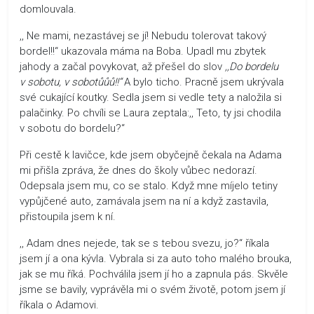
domlouvala.
,, Ne mami, nezastávej se jí! Nebudu tolerovat takový
bordel!!“ ukazovala máma na Boba. Upadl mu zbytek
jahody a začal povykovat, až přešel do slov
,,Do bordelu
v sobotu, v sobotůůů!!“
A bylo ticho. Pracně jsem ukrývala
své cukající koutky. Sedla jsem si vedle tety a naložila si
palačinky. Po chvíli se Laura zeptala:,, Teto, ty jsi chodila
v sobotu do bordelu?“
Při cestě k lavičce, kde jsem obyčejně čekala na Adama
mi přišla zpráva, že dnes do školy vůbec nedorazí.
Odepsala jsem mu, co se stalo. Když mne míjelo tetiny
vypůjčené auto, zamávala jsem na ní a když zastavila,
přistoupila jsem k ní.
,, Adam dnes nejede, tak se s tebou svezu, jo?“ říkala
jsem jí a ona kývla. Vybrala si za auto toho malého brouka,
jak se mu říká. Pochválila jsem jí ho a zapnula pás. Skvěle
jsme se bavily, vyprávěla mi o svém životě, potom jsem jí
říkala o Adamovi.