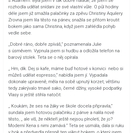
s Adamem. Byla jsem v tak dobré náladě, že jsem se
rozhodla udělat snídani ze své vlastní vůle. O půl hodiny
déle jsem již smažila palačinky za zpěvu Christiny Aquilery.
Zrovna jsem lila těsto na pánev, snažila se přitom kroutit
bokem jako sama Christina, když jsem zahlédla pohyb
vedle sebe.
,,Dobré ráno, dobře zpíváš,“ poznamenala Julie
s úsměvem. Vypnula jsem si hudbu a odložila telefon na
barový stolek. Teta se o něj opírala.
,, Hm, dík. Dej si kafe, máme buď hotové v konvici nebo si
můžeš udělat espresso,“ nabídla jsem jí. Vypadala
dokonale upraveně, měla na sobě upnutý korzet, většinu
tedy zakrývalo tmavé sako, černé džíny, vysoké podpatky.
Vlasy si ještě stihla natočit.
,, Koukám, že ses na žáky ve škole docela připravila,“
sundala jsem hotovou palačinku z pánve a nalila nové
těsto, ,, ale víš, že někteří ještě nejsou plnoletí, že jo?
Moderní Xena s nimi zamává.“ Teta se usmála, dala si ruku
v bok a předvedla přesně ten výkrut bokem, o který jsem