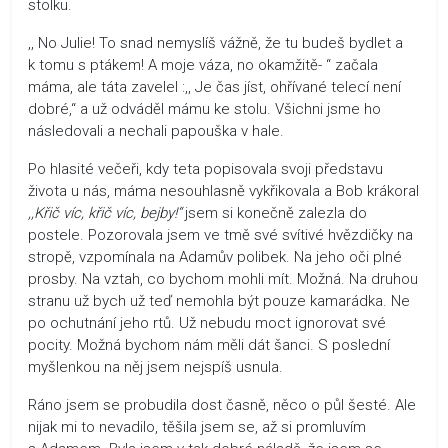
stolku.
,, No Julie! To snad nemyslíš vážně, že tu budeš bydlet a
k tomu s ptákem! A moje váza, no okamžitě- “ začala
máma, ale táta zavelel :,, Je čas jíst, ohřívané telecí není
dobré,“ a už odváděl mámu ke stolu. Všichni jsme ho
následovali a nechali papouška v hale.
Po hlasité večeři, kdy teta popisovala svoji představu
života u nás, máma nesouhlasně vykřikovala a Bob krákoral
,,Křič víc, křič víc, bejby!“
jsem si konečně zalezla do
postele. Pozorovala jsem ve tmě své svítivé hvězdičky na
stropě, vzpomínala na Adamův polibek. Na jeho oči plné
prosby. Na vztah, co bychom mohli mít. Možná. Na druhou
stranu už bych už teď nemohla být pouze kamarádka. Ne
po ochutnání jeho rtů. Už nebudu moct ignorovat své
pocity. Možná bychom nám měli dát šanci. S poslední
myšlenkou na něj jsem nejspíš usnula.
Ráno jsem se probudila dost časně, něco o půl šesté. Ale
nijak mi to nevadilo, těšila jsem se, až si promluvím