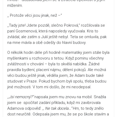
mlžením.
,, Protože věci jsou jinak, než –“
,,Tady jste! Jdete pozdě, slečno Pokrová,“ rozčilovala se
paní Gosmenová, která naposledy vyučovala. Kris to
zvládal, ale zatím s Julií ještě nebyl. Teta se omluvila, pak
na mne mávla a obě odešly do hlavní budovy.
O několik hodin déle při hodině matematiky jsem stále byla
myšlenkami u rozhovoru s tetou. Když pominu všechny
zvláštnosti v chování – byla to skvělá nabídka. Žádné
pravidla bydlení, placení nájmu, dělení pokojů. Ale možná
věci budou ještě jinak, věděla jsem, že Adam bude také
studovat v Praze. Pokud bychom byli spolu, třeba budou
jiné možnosti. V tom mi došlo, že mi neodepsal.
,,Jsi nemocný?“
napsala jsem mu znovu na mobil. Snažila
jsem se spočítat zadání příkladu, když mi zavibrovala
Adamova odpověď:
,, Ne tak docela…“
Hm, to tedy znělo
dost neurčitě. Odepsala jsem mu, že se po škole stavím a