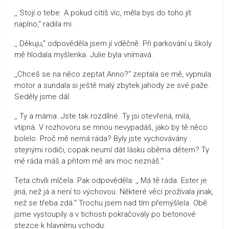
,, Stojí o tebe. A pokud cítíš víc, měla bys do toho jít
naplno,“ radila mi.
,, Děkuju,“ odpověděla jsem jí vděčně. Při parkování u školy
mě hlodala myšlenka. Julie byla vnímavá.
,,Chceš se na něco zeptat Anno?“ zeptala se mě, vypnula
motor a sundala si ještě malý zbytek jahody ze své paže.
Seděly jsme dál.
,, Ty a máma. Jste tak rozdílné. Ty jsi otevřená, milá,
vtipná. V rozhovoru se mnou nevypadáš, jako by tě něco
bolelo. Proč mě nemá ráda? Byly jste vychovávány
stejnými rodiči, copak neumí dát lásku oběma dětem? Ty
mě ráda máš a přitom mě ani moc neznáš.“
Teta chvíli mlčela. Pak odpověděla: ,, Má tě ráda. Ester je
jiná, než já a není to výchovou. Některé věci prožívala jinak,
než se třeba zdá.“ Trochu jsem nad tím přemýšlela. Obě
jsme vystoupily a v tichosti pokračovaly po betonové
stezce k hlavnímu vchodu.