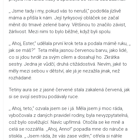
,, Jsme tady i my, pokud vás to neruší,“ podotkla jízlivě
máma a přišla k nám. Její tyrkysový obláček se začal
měnit do tmavé zelené barvy. Většinou to značilo závist,
žárlivost. Mezi nimi to bylo běžné, když byli spolu.
,, Ahoj, Ester,“ udělala první krok teta a podala mámě ruku, ,,
jak se máš?“ Teta měla jasnou červenou barvu, jako lidé,
co si jdou tvrdě za svým cílem a dosahují ho. Zkrátka
sestry. Jedna je vůdčí, druhá ctižádostivá. Nevím, jaké to
měly mezi sebou v dětství, ale já je nezažila jinak, než
rozhádané.
Tetiny aura se z jasné červené stala zakalená červená, jak
si se svojí sestrou podávaly ruce.
,, Ahoj, teto,“ ozvala jsem se i já. Měla jsem ji moc ráda,
vybočovala z daných pravidel rodiny, byla nevyzpytatelná,
což bylo osvěžující. Navíc upřímná. Otočila se ke mně a
celá se rozzářila. ,,Ahoj, Anno!“ popadla mne do náruče a
stiskla. ,, Jsem ráda, že vás zase vidím,“ otřela si náhle