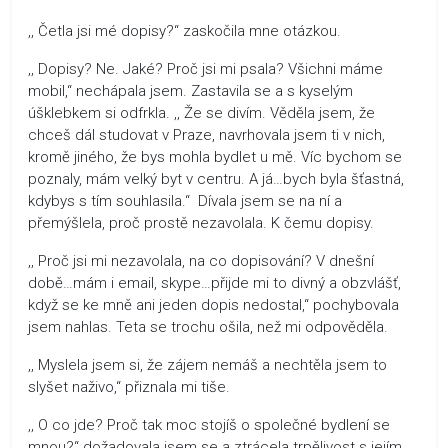
,, Četla jsi mé dopisy?“ zaskočila mne otázkou.
,, Dopisy? Ne. Jaké? Proč jsi mi psala? Všichni máme
mobil,“ nechápala jsem. Zastavila se a s kyselým
úšklebkem si odfrkla. ,, Že se divím. Věděla jsem, že
chceš dál studovat v Praze, navrhovala jsem ti v nich,
kromě jiného, že bys mohla bydlet u mě. Víc bychom se
poznaly, mám velký byt v centru. A já…bych byla šťastná,
kdybys s tím souhlasila.“ Dívala jsem se na ní a
přemýšlela, proč prostě nezavolala. K čemu dopisy.
,, Proč jsi mi nezavolala, na co dopisování? V dnešní
době…mám i email, skype…přijde mi to divný a obzvlášť,
když se ke mně ani jeden dopis nedostal,“ pochybovala
jsem nahlas. Teta se trochu ošila, než mi odpověděla.
,, Myslela jsem si, že zájem nemáš a nechtěla jsem to
slyšet naživo,“ přiznala mi tiše.
,, O co jde? Proč tak moc stojíš o společné bydlení se
mnou?“ dožadovala jsem se a ztrácela trpělivost s jejím