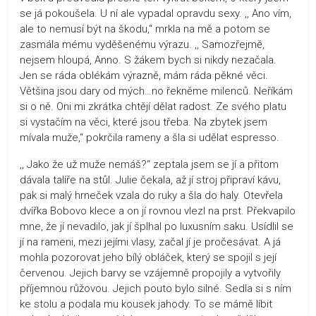
se já pokoušela. U ní ale vypadal opravdu sexy. ,, Ano vím,
ale to nemusí být na škodu,“ mrkla na mě a potom se
zasmála mému vyděšenému výrazu. ,, Samozřejmě,
nejsem hloupá, Anno. S žákem bych si nikdy nezačala.
Jen se ráda oblékám výrazně, mám ráda pěkné věci.
Většina jsou dary od mých…no řekněme milenců. Neříkám
si o ně. Oni mi zkrátka chtějí dělat radost. Ze svého platu
si vystačím na věci, které jsou třeba. Na zbytek jsem
mívala muže,“ pokrčila rameny a šla si udělat espresso.
,, Jako že už muže nemáš?“ zeptala jsem se jí a přitom
dávala talíře na stůl. Julie čekala, až jí stroj připraví kávu,
pak si malý hrneček vzala do ruky a šla do haly. Otevřela
dvířka Bobovo klece a on jí rovnou vlezl na prst. Překvapilo
mne, že jí nevadilo, jak jí šplhal po luxusním saku. Usídlil se
jí na rameni, mezi jejími vlasy, začal jí je pročesávat. A já
mohla pozorovat jeho bílý obláček, který se spojil s její
červenou. Jejich barvy se vzájemně propojily a vytvořily
příjemnou růžovou. Jejich pouto bylo silné. Sedla si s ním
ke stolu a podala mu kousek jahody. To se mámě líbit