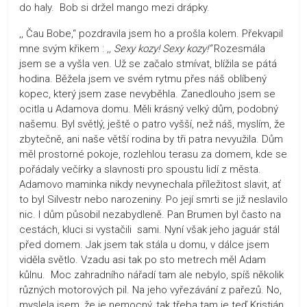
do haly. Bob si držel mango mezi drápky.
,, Čau Bobe,“ pozdravila jsem ho a prošla kolem. Překvapil
mne svým křikem :
,, Sexy kozy!
Sexy kozy!“
Rozesmála
jsem se a vyšla ven. Už se začalo stmívat, blížila se pátá
hodina. Běžela jsem ve svém rytmu přes náš oblíbený
kopec, který jsem zase nevyběhla. Zanedlouho jsem se
ocitla u Adamova domu. Měli krásný velký dům, podobný
našemu. Byl světlý, ještě o patro vyšší, než náš, myslím, že
zbytečně, ani naše větší rodina by tři patra nevyužila. Dům
měl prostorné pokoje, rozlehlou terasu za domem, kde se
pořádaly večírky a slavnosti pro spoustu lidí z města.
Adamovo maminka nikdy nevynechala příležitost slavit, ať
to byl Silvestr nebo narozeniny. Po její smrti se již neslavilo
nic. I dům působil nezabydleně. Pan Brumen byl často na
cestách, kluci si vystačili sami. Nyní však jeho jaguár stál
před domem. Jak jsem tak stála u domu, v dálce jsem
viděla světlo. Vzadu asi tak po sto metrech měl Adam
kůlnu. Moc zahradního nářadí tam ale nebylo, spíš několik
různých motorových pil. Na jeho vyřezávání z pařezů. No,
myslela jsem, že je nemocný, tak třeba tam je teď Kristián.