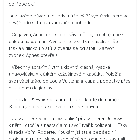
do Popelek.“
,,A z jakého důvodu to tedy může být?“ vyptávala jsem se
nevšímajíc si tátova varovného pohledu.
,, Co já vím, Anno, ona si odjakživa dělala, co chtěla bez
ohledu na ostatní. A všichni to zkrátka museli snášet!“
třískla vidličkou o stůl a zvedla se od stolu. Zazvonil
zvonek, Agnes otevřela.
,, Všechny zdravím!“ vtrhla dovnitř krásná, vysoká
tmavovláska v krátkém kožešinovém kabátku. Položila
svoji větší tašku od Louis Vuittona a klapala podpatky přes
halu k nám do jídelny.
,, Teta Julie!“ vypískla Laura a běžela k tetě do náruče.
S tátou jsme se také zvedli a šli se přivítat.
,, Zdravím tě a vítám u nás, Julie,“ přivítal ji táta. Julie se
k němu otočila a nastavila mu svoji tvář k políbení. ,, Taky
tě ráda vidím, Roberte. Koukám jsi stále bez šedin,“
projela mu rukou vlasy a společně se tomu oba zasmáli.