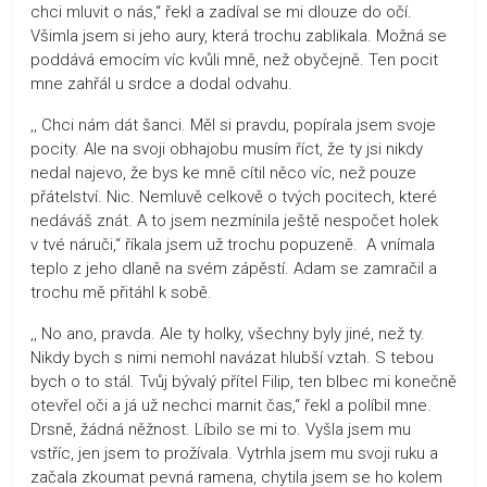
chci mluvit o nás,“ řekl a zadíval se mi dlouze do očí.
Všimla jsem si jeho aury, která trochu zablikala. Možná se
poddává emocím víc kvůli mně, než obyčejně. Ten pocit
mne zahřál u srdce a dodal odvahu.
,, Chci nám dát šanci. Měl si pravdu, popírala jsem svoje
pocity. Ale na svoji obhajobu musím říct, že ty jsi nikdy
nedal najevo, že bys ke mně cítil něco víc, než pouze
přátelství. Nic. Nemluvě celkově o tvých pocitech, které
nedáváš znát. A to jsem nezmínila ještě nespočet holek
v tvé náruči,“ říkala jsem už trochu popuzeně. A vnímala
teplo z jeho dlaně na svém zápěstí. Adam se zamračil a
trochu mě přitáhl k sobě.
,, No ano, pravda. Ale ty holky, všechny byly jiné, než ty.
Nikdy bych s nimi nemohl navázat hlubší vztah. S tebou
bych o to stál. Tvůj bývalý přítel Filip, ten blbec mi konečně
otevřel oči a já už nechci marnit čas,“ řekl a políbil mne.
Drsně, žádná něžnost. Líbilo se mi to. Vyšla jsem mu
vstříc, jen jsem to prožívala. Vytrhla jsem mu svoji ruku a
začala zkoumat pevná ramena, chytila jsem se ho kolem