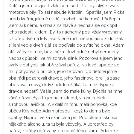
Chtěla jsem to zjistit. Jak jsem se blížila, byl slyšet zvuk
motorové pily. To asi nebude Kristián. Spatřila jsem Ricka
před dveřmi, jak mě uviděl, rozběhl se ke mně. Přidřepla
jsem si k němu a drbala na hlavě a nechala se obklopit
jeho radostí, klidem. Byl to nádherný pes, vždy vyrovnaný.
Už před dvěma lety jako štěně měl hnědou auru klidu. Pak
si lehl vedle dveří a já se podívala do svítícího okna. Adam
stál zády ke mně, bez trička. Rozhodně nebyl nemocný.
Naopak působil velmi zdravě, silně. Pozorovala jsem jeho
svaly v pohybu, jak obřezával pařez. Na levé lopatce se
mu pohybovalo orlí oko, jeho tetování. Od dětství jsme
oba rádi pozorovali dravce, jeho fascinoval orel, já zase
obdivovala sovy, i když někdo už říká, že mezi typické
dravce nepatří. Vešla jsem do malé kůlny. Dýchla na mne
vůně dřeva. Byla to jedna místnost, v rohu stolek
s rohovou lavičkou. A v dalším rohu malá pohovka, kde
občas Kris nebo Adam přespali, když to doma bylo
špatný. Naproti velká skříň plná pil. Pod oknem skříňka
nějakého alkoholu, ta tu byla vždycky. A uprostřed byl
pařez, z půlky obřezaný, do neurčitého tvaru. Adam ke