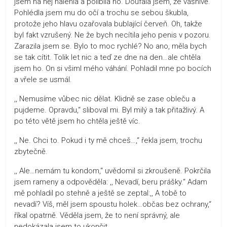
jsem na něj nalehla a políbila ho. Doufala jsem, že vášnivě.
Pohlédla jsem mu do očí a trochu se sebou škubla,
protože jeho hlavu ozařovala bublající červeň. Oh, takže
byl fakt vzrušený. Ne že bych necítila jeho penis v pozoru.
Zarazila jsem se. Bylo to moc rychlé? No ano, měla bych
se tak cítit. Tolik let nic a teď ze dne na den…ale chtěla
jsem ho. On si všiml mého váhání. Pohladil mne po bocích
a vřele se usmál.
,, Nemusíme vůbec nic dělat. Klidně se zase obleču a
pujdeme. Opravdu,“ sliboval mi. Byl milý a tak přitažlivý. A
po této větě jsem ho chtěla ještě víc.
,, Ne. Chci to. Pokud i ty mě chceš…,“ řekla jsem, trochu
zbytečně.
,, Ale…nemám tu kondom,“ uvědomil si zkroušeně. Pokrčila
jsem rameny a odpověděla: ,, Nevadí, beru prášky.“ Adam
mě pohladil po stehně a ještě se zeptal:,, A tobě to
nevadí? Víš, měl jsem spoustu holek…občas bez ochrany,“
říkal opatrně. Věděla jsem, že to není správný, ale
nedokázala jsem to ukončit.