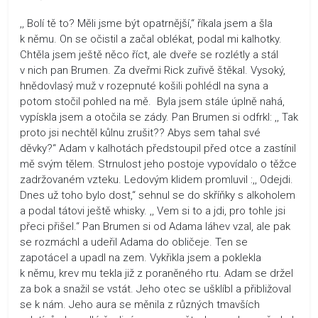
,, Bolí tě to? Měli jsme být opatrnější,“ říkala jsem a šla
k němu. On se očistil a začal oblékat, podal mi kalhotky.
Chtěla jsem ještě něco říct, ale dveře se rozlétly a stál
v nich pan Brumen. Za dveřmi Rick zuřivě štěkal. Vysoký,
hnědovlasý muž v rozepnuté košili pohlédl na syna a
potom stočil pohled na mě. Byla jsem stále úplně nahá,
vypískla jsem a otočila se zády. Pan Brumen si odfrkl: ,, Tak
proto jsi nechtěl kůlnu zrušit?? Abys sem tahal své
děvky?“ Adam v kalhotách předstoupil před otce a zastínil
mě svým tělem. Strnulost jeho postoje vypovídalo o těžce
zadržovaném vzteku. Ledovým klidem promluvil :,, Odejdi.
Dnes už toho bylo dost,“ sehnul se do skříňky s alkoholem
a podal tátovi ještě whisky. ,, Vem si to a jdi, pro tohle jsi
přeci přišel.“ Pan Brumen si od Adama láhev vzal, ale pak
se rozmáchl a udeřil Adama do obličeje. Ten se
zapotácel a upadl na zem. Vykřikla jsem a poklekla
k němu, krev mu tekla již z poraněného rtu. Adam se držel
za bok a snažil se vstát. Jeho otec se ušklíbl a přibližoval
se k nám. Jeho aura se měnila z různých tmavších