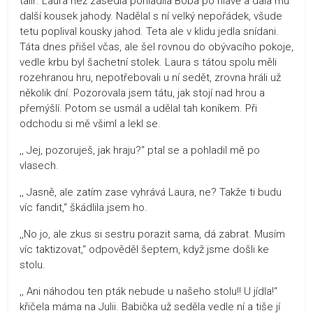
talíř. Laura než zasedla pohladila Boba po hlavě a dala mu
další kousek jahody. Nadělal s ní velký nepořádek, všude
tetu poplival kousky jahod. Teta ale v klidu jedla snídani.
Táta dnes přišel včas, ale šel rovnou do obývacího pokoje,
vedle krbu byl šachetní stolek. Laura s tátou spolu měli
rozehranou hru, nepotřebovali u ní sedět, zrovna hráli už
několik dní. Pozorovala jsem tátu, jak stojí nad hrou a
přemýšlí. Potom se usmál a udělal tah koníkem. Při
odchodu si mě všiml a lekl se.
,, Jej, pozoruješ, jak hraju?“ ptal se a pohladil mě po
vlasech.
,, Jasně, ale zatím zase vyhrává Laura, ne? Takže ti budu
víc fandit,“ škádlila jsem ho.
,,No jo, ale zkus si sestru porazit sama, dá zabrat. Musím
víc taktizovat,“ odpověděl šeptem, když jsme došli ke
stolu.
,, Ani náhodou ten pták nebude u našeho stolu!! U jídla!“
křičela máma na Julii. Babička už seděla vedle ní a tiše jí