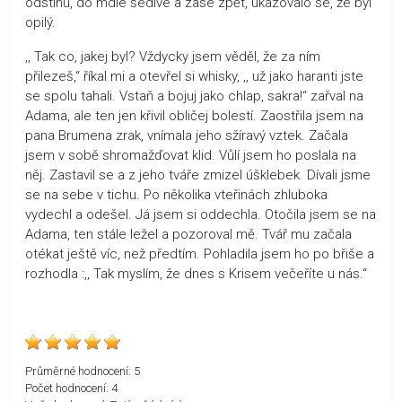
odstínů, do mdlé šedivé a zase zpět, ukazovalo se, že byl
opilý.
,, Tak co, jakej byl? Vždycky jsem věděl, že za ním
přilezeš,“ říkal mi a otevřel si whisky, ,, už jako haranti jste
se spolu tahali. Vstaň a bojuj jako chlap, sakra!“ zařval na
Adama, ale ten jen křivil obličej bolestí. Zaostřila jsem na
pana Brumena zrak, vnímala jeho sžíravý vztek. Začala
jsem v sobě shromažďovat klid. Vůlí jsem ho poslala na
něj. Zastavil se a z jeho tváře zmizel úšklebek. Dívali jsme
se na sebe v tichu. Po několika vteřinách zhluboka
vydechl a odešel. Já jsem si oddechla. Otočila jsem se na
Adama, ten stále ležel a pozoroval mě. Tvář mu začala
otékat ještě víc, než předtím. Pohladila jsem ho po břiše a
rozhodla :,, Tak myslím, že dnes s Krisem večeříte u nás.“
Průměrné hodnocení:
5
Počet hodnocení:
4