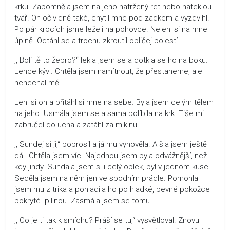
krku. Zapomněla jsem na jeho natržený ret nebo nateklou
tvář. On očividně také, chytil mne pod zadkem a vyzdvihl.
Po pár krocích jsme leželi na pohovce. Nelehl si na mne
úplně. Odtáhl se a trochu zkroutil obličej bolestí.
,, Bolí tě to žebro?“ lekla jsem se a dotkla se ho na boku.
Lehce kývl. Chtěla jsem namítnout, že přestaneme, ale
nenechal mě.
Lehl si on a přitáhl si mne na sebe. Byla jsem celým tělem
na jeho. Usmála jsem se a sama políbila na krk. Tiše mi
zabručel do ucha a zatáhl za mikinu.
,, Sundej si ji,“ poprosil a já mu vyhověla. A šla jsem ještě
dál. Chtěla jsem víc. Najednou jsem byla odvážnější, než
kdy jindy. Sundala jsem si i celý oblek, byl v jednom kuse.
Seděla jsem na něm jen ve spodním prádle. Pomohla
jsem mu z trika a pohladila ho po hladké, pevné pokožce
pokryté pilinou. Zasmála jsem se tomu.
,, Co je ti tak k smíchu? Práší se tu,“ vysvětloval. Znovu