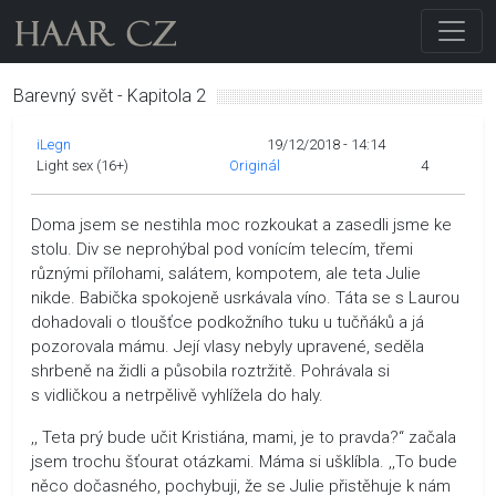
Barevný svět - Kapitola 2
iLegn
19/12/2018 - 14:14
Light sex (16+)
Originál
4
Doma jsem se nestihla moc rozkoukat a zasedli jsme ke
stolu. Div se neprohýbal pod vonícím telecím, třemi
různými přílohami, salátem, kompotem, ale teta Julie
nikde. Babička spokojeně usrkávala víno. Táta se s Laurou
dohadovali o tloušťce podkožního tuku u tučňáků a já
pozorovala mámu. Její vlasy nebyly upravené, seděla
shrbeně na židli a působila roztržitě. Pohrávala si
s vidličkou a netrpělivě vyhlížela do haly.
,, Teta prý bude učit Kristiána, mami, je to pravda?“ začala
jsem trochu šťourat otázkami. Máma si ušklíbla. ,,To bude
něco dočasného, pochybuji, že se Julie přistěhuje k nám