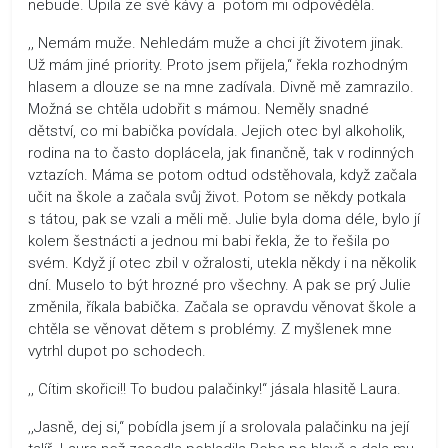
nebude. Upila ze své kávy a potom mi odpověděla.
,, Nemám muže. Nehledám muže a chci jít životem jinak.
Už mám jiné priority. Proto jsem přijela,“ řekla rozhodným
hlasem a dlouze se na mne zadívala. Divně mě zamrazilo.
Možná se chtěla udobřit s mámou. Neměly snadné
dětství, co mi babička povídala. Jejich otec byl alkoholik,
rodina na to často doplácela, jak finančně, tak v rodinných
vztazích. Máma se potom odtud odstěhovala, když začala
učit na škole a začala svůj život. Potom se někdy potkala
s tátou, pak se vzali a měli mě. Julie byla doma déle, bylo jí
kolem šestnácti a jednou mi babi řekla, že to řešila po
svém. Když jí otec zbil v ožralosti, utekla někdy i na několik
dní. Muselo to být hrozné pro všechny. A pak se prý Julie
změnila, říkala babička. Začala se opravdu věnovat škole a
chtěla se věnovat dětem s problémy. Z myšlenek mne
vytrhl dupot po schodech.
,, Cítim skořici!! To budou palačinky!“ jásala hlasitě Laura.
,,Jasně, dej si,“ pobídla jsem jí a srolovala palačinku na její