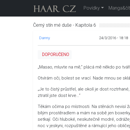
Povídky
Manga&čít
Černý stín mé duše - Kapitola 6
Danny
24/3/2016 - 18:18
DOPORUČENO
„Masao, mluvte na mě,“ plácá mě někdo po tváři
Otvírám oči, bolest se vrací. Nade mnou se sklán
„Je to čistý průstřel, ale okolí je dost roztrhan
ztratil jste dost krve…“
Těkám očima po místnosti. Na stěnách nevisí žád
bílým prostěradlem a mám na sobě jen boxerky, n
setkají. Oči hluboké, neskutečně modré, odrážej
noc v jeskyni, rozpuštěné a rámující jeho obličej