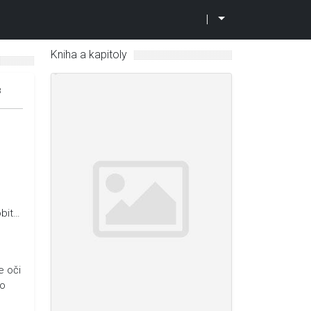
|
Kniha a kapitoly
8
obit…
e oči
ko