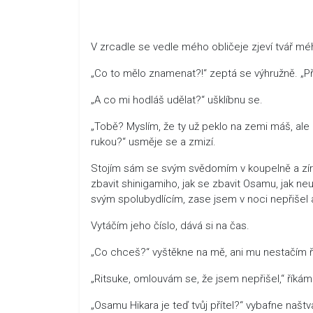
V zrcadle se vedle mého obličeje zjeví tvář mé
„Co to mělo znamenat?!“ zeptá se výhružně. „Pří
„A co mi hodláš udělat?“ ušklíbnu se.
„Tobě? Myslím, že ty už peklo na zemi máš, ale 
rukou?“ usměje se a zmizí.
Stojím sám se svým svědomím v koupelně a zírá
zbavit shinigamiho, jak se zbavit Osamu, jak ne
svým spolubydlícím, zase jsem v noci nepřišel 
Vytáčím jeho číslo, dává si na čas.
„Co chceš?“ vyštěkne na mě, ani mu nestačím ří
„Ritsuke, omlouvám se, že jsem nepřišel,“ říkám
„Osamu Hikara je teď tvůj přítel?“ vybafne naštv