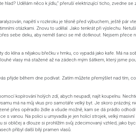
te hlad? Udělám něco k jídlu,“ přeruší elektrizující ticho, zvedne se 
lyzován, napětí v rozkroku je těsně před výbuchem, ještě pár vte
imními otázkami. Znovu to udělal. Jako tenkrát při výslechu. Netuš
nu přes sebe deku, aby neměl šanci se mě dotknout. Nejsem přece 
ty do klína a nějakou břečku v hrnku, co vypadá jako kafe. Má na so
 dlouhé vlasy má stažené až na zádech mým šátkem, který jsme použ
 vás přijde během dne podívat. Zatím můžete přemýšlet nad tím, c
pomocí kopírování holých zdí, abych neupadl, najít koupelnu. Necht
Osamu má na můj vkus pro samotáře velký byt. Je skoro prázdný, n
ozené přes opěradlo židle a všude možně, kam se dá prádlo odhodit
 s vanou. Na polici u umyvadla je jen holicí strojek, velký masivní
u si obličej a dlouze si prohlížím svůj zdecimovaný vzhled, jako by
asech přibyl další bílý pramen vlasů.