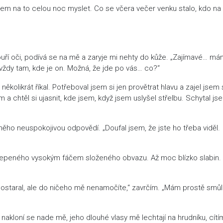
sem na to celou noc myslet. Co se včera večer venku stalo, kdo n
ouří oči, podívá se na mě a zaryje mi nehty do kůže. „Zajímavé… m
 vždy tam, kde je on. Možná, že jde po vás… co?“
likrát říkal. Potřeboval jsem si jen provětrat hlavu a zajel jsem s
 a chtěl si ujasnit, kde jsem, když jsem uslyšel střelbu. Schytal js
něho neuspokojivou odpovědí. „Doufal jsem, že jste ho třeba viděl.
lepeného vysokým fáčem složeného obvazu. Až moc blízko slabin.
ostaral, ale do ničeho mě nenamočíte,“ zavrčím. „Mám prostě smůl
, nakloní se nade mě, jeho dlouhé vlasy mě lechtají na hrudníku, cítí