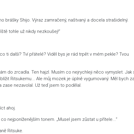
ho brášky Shijo. Výraz zamračený, naštvaný a docela strašidelný.
ště tohle už nikdy nezkoušej!“
co ti další? Tví přátelé? Viděl bys je rád trpět v mém pekle? Tvou
m do zrcadla. Ten hajzl. Musím co nejrychleji něco vymyslet. Jak
ublížit Ritsukemu... Ale můj mozek je úplně vygumovaný. Měl bych za
a zase nezavolal. Už teď jsem to podělal.
ct ahoj.
 co nejponíženějším tonem. „Musel jsem zůstat u přítele...“
aně Ritsuke.