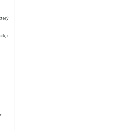
který
pík, s
e.