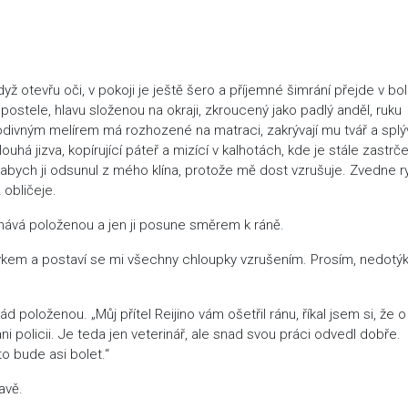
 otevřu oči, v pokoji je ještě šero a příjemné šimrání přejde v bo
postele, hlavu složenou na okraji, zkroucený jako padlý anděl, ruku
odivným melírem má rozhozené na matraci, zakrývají mu tvář a splýv
uhá jizva, kopírující páteř a mizící v kalhotách, kde je stále zastrč
 abych ji odsunul z mého klína, protože mě dost vzrušuje. Zvedne r
 obličeje.
echává položenou a jen ji posune směrem k ráně.
ykem a postaví se mi všechny chloupky vzrušením. Prosím, nedotýk
oloženou. „Můj přítel Reijino vám ošetřil ránu, říkal jsem si, že o 
ni policii. Je teda jen veterinář, ale snad svou práci odvedl dobře.
to bude asi bolet.“
avě.