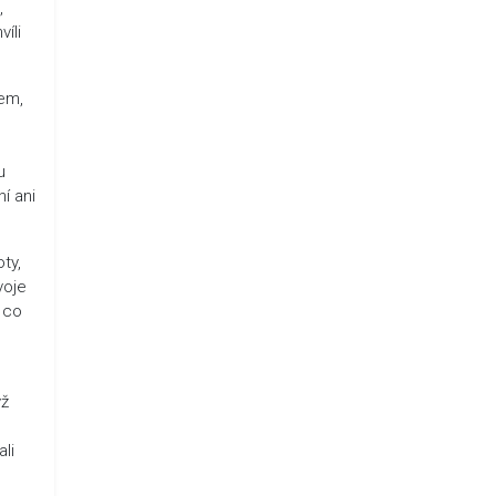
,
íli
lem,
u
í ani
ty,
voje
 co
yž
li