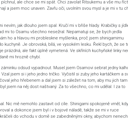
píchnul, ale chce se mi spát. Chci zavolat Ritsukemu a vše mu říct
ají a jsem moc unaven. Zavřu oči, uvolním svou mysl a je mi v tu chv
i nevím, jak dlouho jsem spal. Kručí mi v břiše hlady. Krabičky s jíd
nad mi to Osamu všechno nesežral. Nepamatuji se, že bych jedla
línám ho a hlavou mi probleskne myšlenka, proč jsem shinigamimu
kuchyně. Je obrovská, bílá, ve vysokém lesku. Řekl bych, že se t
 je prázdná, ale fakt úplně vymetená. Ve skříních kuchyňské linky nen
daně mi hrozně chybí.
záminku odsud vypadnout. Musel jsem Osamovi sebrat jedny kalho
al jsem si i jeho jedno tričko. Vyčistil si zuby jeho kartáčkem a s
čoval jeho hřebenem a dal jsem si záležet na tom, aby mu jich tam
 byl jsem na něj dost naštvaný. Za to všechno, co mi udělal. I za to
l. Nic mě nemohlo zastavit od cíle. Shinigami spokojeně vrněl, kd
oval a dokonce jsem byl i v bojové náladě, takže se mi v ruce
nakráčeli do vchodu v domě se zabedněnými okny, abychom nenecha