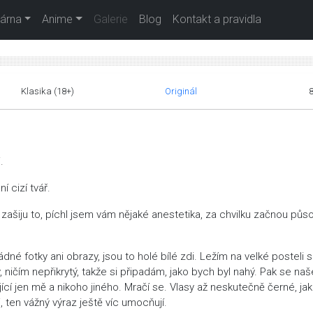
árna
Anime
Galerie
Blog
Kontakt a pravidla
Klasika (18+)
Originál
.
í cizí tvář.
é, zašiju to, píchl jsem vám nějaké anestetika, za chvilku začnou půs
né fotky ani obrazy, jsou to holé bílé zdi. Ležím na velké posteli s
ičím nepřikrytý, takže si připadám, jako bych byl nahý. Pak se naš
ící jen mě a nikoho jiného. Mračí se. Vlasy až neskutečně černé, ja
, ten vážný výraz ještě víc umocňují.