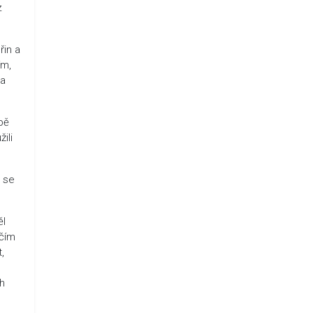
z
řin a
ím,
na
bě
ili
o se
ěl
ičím
,
ch