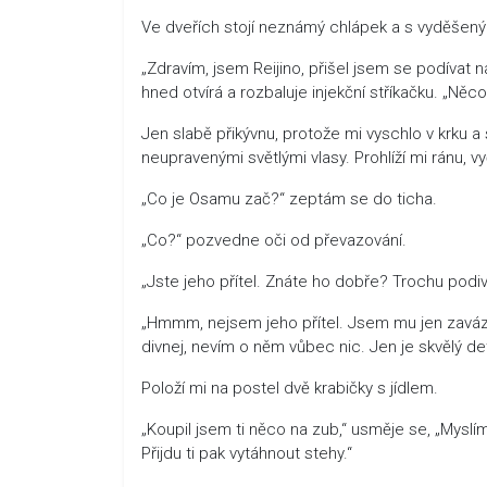
Ve dveřích stojí neznámý chlápek a s vyděšen
„Zdravím, jsem Reijino, přišel jsem se podívat n
hned otvírá a rozbaluje injekční stříkačku. „Něco
Jen slabě přikývnu, protože mi vyschlo v krku a 
neupravenými světlými vlasy. Prohlíží mi ránu, vy
„Co je Osamu zač?“ zeptám se do ticha.
„Co?“ pozvedne oči od převazování.
„Jste jeho přítel. Znáte ho dobře? Trochu podiví
„Hmmm, nejsem jeho přítel. Jsem mu jen zavázán
divnej, nevím o něm vůbec nic. Jen je skvělý dete
Položí mi na postel dvě krabičky s jídlem.
„Koupil jsem ti něco na zub,“ usměje se, „Myslí
Přijdu ti pak vytáhnout stehy.“