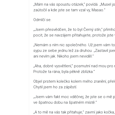
„Mám na vás spoustu otázek,“ povídá. „Musel j
zaútočil a kde jste se tam vzal vy, Masao.“
Odmlčí se.
„Jsem přesvědčen, že to byl Černý stín,“ přimh
pocit, že se navzájem přitahujete, protože jste
„Nemám s ním nic společného. Už jsem vám to něko
sypu ze sebe jednu lež za druhou. „Zastavil jsem
ani nevím jak. Nikoho jsem neviděl.“
„Aha, dobré vysvětlení,“ posmutní nad mou pro 
Protože ta rána, byla pěkně zblízka.“
Objel prstem kolečko kolem mého zranění, pře
Chytil jsem ho za zápěstí.
„Jsem vám fakt moc vděčnej, že jste se o mě p
ve špatnou dobu na špatném místě.“
„A to mě na vás tak přitahuje,“ zavrní jako kočka