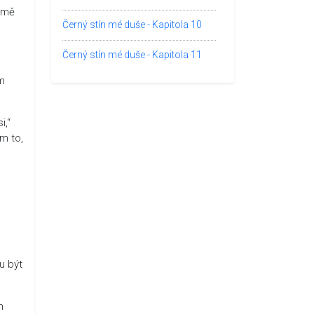
a mě
Černý stín mé duše - Kapitola 10
Černý stín mé duše - Kapitola 11
ám
i,“
em to,
u být
m