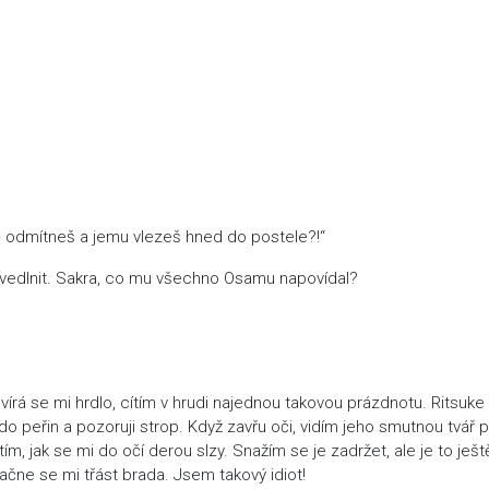
ě odmítneš a jemu vlezeš hned do postele?!“
ravedlnit. Sakra, co mu všechno Osamu napovídal?
Svírá se mi hrdlo, cítím v hrudi najednou takovou prázdnotu. Ritsuk
do peřin a pozoruji strop. Když zavřu oči, vidím jeho smutnou tvář 
m, jak se mi do očí derou slzy. Snažím se je zadržet, ale je to ješt
začne se mi třást brada. Jsem takový idiot!