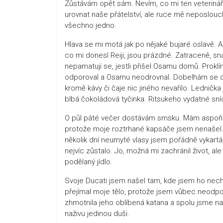
Zůstávám opět sám. Nevím, co mi ten veterinář 
urovnat naše přátelství, ale ruce mě neposlouch
všechno jedno.
Hlava se mi motá jak po nějaké bujaré oslavě. An
co mi donesl Reiji, jsou prázdné. Zatraceně, s
nepamatuji se, jestli přišel Osamu domů. Prok
odporoval a Osamu neodrovnal. Dobelhám se do 
kromě kávy či čaje nic jiného nevařilo. Lednička
blbá čokoládová tyčinka. Ritsukeho vydatné sní
O půl páté večer dostávám smsku. Mám aspoň 
protože moje roztrhané kapsáče jsem nenašel. Vz
několik dní neumyté vlasy jsem pořádně vykartá
nejvíc zůstalo. Jo, možná mi zachránil život, ale
podělaný jídlo.
Svoje Ducati jsem našel tam, kde jsem ho necha
přejímal moje tělo, protože jsem vůbec neodpor
zhmotnila jeho oblíbená katana a spolu jsme 
naživu jedinou duši.