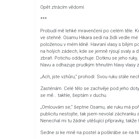
Opět ztrácím vědomí.
***
Probudí mě lehké mravenčení po celém těle. Když
ve stehně. Osamu Hikara sedí na židli vedle mé 
položenou v mém klíně. Havraní vlasy s bílým p
na holých zádech, kde se jemně rýsují svaly a dlo
zbraň. Potichu oddychuje. Dotknu se jeho ruky,
hlavu a odhazuje prudkým trhnutím hlavy vlasy z
„Ach, jste vzhůru,“ prohodí. Svou ruku stále n
Zasténám. Celé tělo se zachvěje pod jeho dot
se mě… takhle, šeptám v duchu.
„Omlouvám se,“ šeptne Osamu, ale ruku má pořád p
publicitu nestojíte, tak jsem nevolal záchranku a
Nenechal mi tu žádné utěšující přípravky, takže 
Sedne si ke mně na postel a poškrábe se na hl