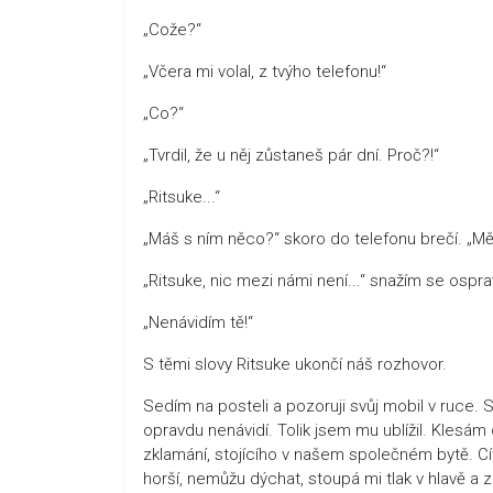
„Cože?“
„Včera mi volal, z tvýho telefonu!“
„Co?“
„Tvrdil, že u něj zůstaneš pár dní. Proč?!“
„Ritsuke...“
„Máš s ním něco?“ skoro do telefonu brečí. „M
„Ritsuke, nic mezi námi není...“ snažím se osp
„Nenávidím tě!“
S těmi slovy Ritsuke ukončí náš rozhovor.
Sedím na posteli a pozoruji svůj mobil v ruce. 
opravdu nenávidí. Tolik jsem mu ublížil. Klesám 
zklamání, stojícího v našem společném bytě. Cítí
horší, nemůžu dýchat, stoupá mi tlak v hlavě a 