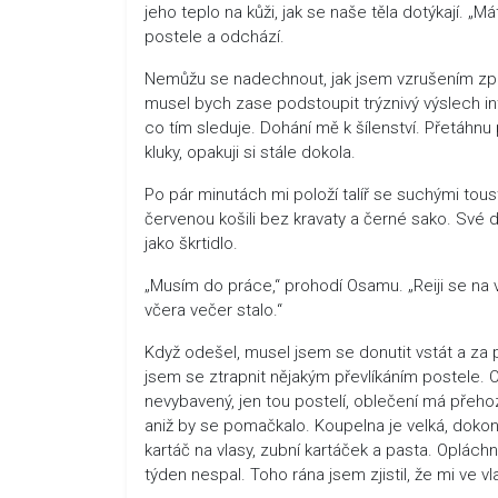
jeho teplo na kůži, jak se naše těla dotýkají. „Má
postele a odchází.
Nemůžu se nadechnout, jak jsem vzrušením zpara
musel bych zase podstoupit trýznivý výslech int
co tím sleduje. Dohání mě k šílenství. Přetáh
kluky, opakuji si stále dokola.
Po pár minutách mi položí talíř se suchými tous
červenou košili bez kravaty a černé sako. Své
jako škrtidlo.
„Musím do práce,“ prohodí Osamu. „Reiji se na
včera večer stalo.“
Když odešel, musel jsem se donutit vstát a za 
jsem se ztrapnit nějakým převlíkáním postele. 
nevybavený, jen tou postelí, oblečení má přeh
aniž by se pomačkalo. Koupelna je velká, dokonce
kartáč na vlasy, zubní kartáček a pasta. Opláchn
týden nespal. Toho rána jsem zjistil, že mi ve vl