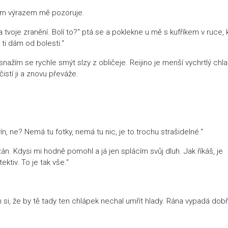
ým výrazem mě pozoruje.
a tvoje zranění. Bolí to?“ ptá se a poklekne u mě s kufříkem v ruce, 
 ti dám od bolesti.“
snažím se rychle smýt slzy z obličeje. Reijino je menší vychrtlý chla
čistí ji a znovu převáže.
n, ne? Nemá tu fotky, nemá tu nic, je to trochu strašidelné.“
. Kdysi mi hodně pomohl a já jen splácím svůj dluh. Jak říkáš, je
ktiv. To je tak vše.“
m si, že by tě tady ten chlápek nechal umřít hlady. Rána vypadá dobř