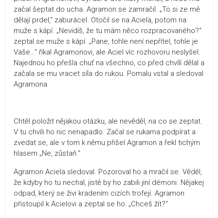
začal šeptat do ucha. Agramon se zamračil. „To si ze mě
dělají prdel,“ zaburácel. Otočil se na Aciela, potom na
muže s kápí. „Nevidíš, že tu mám něco rozpracovaného?“
zeptal se muže s kápí. „Pane, tohle není nepřítel, tohle je
Vaše…“ říkal Agramonovi, ale Aciel víc rozhovoru neslyšel.
Najednou ho přešla chuť na všechno, co před chvílí dělal a
začala se mu vracet síla do rukou. Pomalu vstal a sledoval
Agramona.
Chtěl položit nějakou otázku, ale nevěděl, na co se zeptat.
V tu chvíli ho nic nenapadlo. Začal se rukama podpírat a
zvedat se, ale v tom k němu přišel Agramon a řekl tichým
hlasem „Ne, zůstaň.“
Agramon Aciela sledoval. Pozoroval ho a mračil se. Věděl,
že kdyby ho tu nechal, jistě by ho zabili jiní démoni. Nějakej
odpad, který se živi kradením cizích trofejí. Agramon
přistoupil k Acielovi a zeptal se ho: „Chceš žít?“