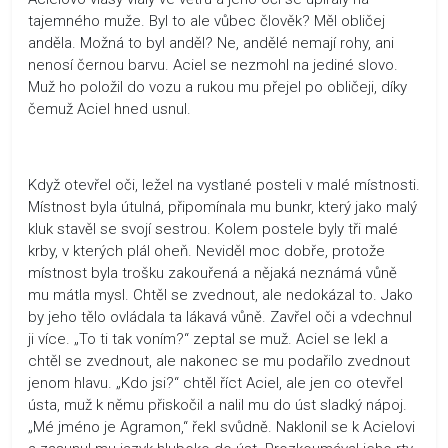
tajemného muže. Byl to ale vůbec člověk? Měl obličej
anděla. Možná to byl anděl? Ne, andělé nemají rohy, ani
nenosí černou barvu. Aciel se nezmohl na jediné slovo.
Muž ho položil do vozu a rukou mu přejel po obličeji, díky
čemuž Aciel hned usnul.
Když otevřel oči, ležel na vystlané posteli v malé místnosti.
Místnost byla útulná, připomínala mu bunkr, který jako malý
kluk stavěl se svojí sestrou. Kolem postele byly tři malé
krby, v kterých plál oheň. Neviděl moc dobře, protože
místnost byla trošku zakouřená a nějaká neznámá vůně
mu mátla mysl. Chtěl se zvednout, ale nedokázal to. Jako
by jeho tělo ovládala ta lákavá vůně. Zavřel oči a vdechnul
ji více. „To ti tak voním?“ zeptal se muž. Aciel se lekl a
chtěl se zvednout, ale nakonec se mu podařilo zvednout
jenom hlavu. „Kdo jsi?“ chtěl říct Aciel, ale jen co otevřel
ústa, muž k němu přiskočil a nalil mu do úst sladký nápoj.
„Mé jméno je Agramon,“ řekl svůdně. Naklonil se k Acielovi