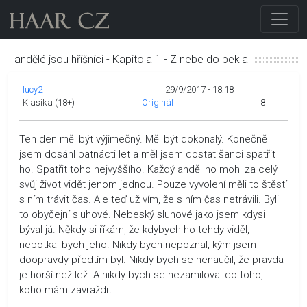
I andělé jsou hříšníci - Kapitola 1 - Z nebe do pekla
lucy2
29/9/2017 - 18:18
Klasika (18+)
Originál
8
Ten den měl být výjimečný. Měl být dokonalý. Konečně
jsem dosáhl patnácti let a měl jsem dostat šanci spatřit
ho. Spatřit toho nejvyššího. Každý anděl ho mohl za celý
svůj život vidět jenom jednou. Pouze vyvolení měli to štěstí
s ním trávit čas. Ale teď už vím, že s ním čas netrávili. Byli
to obyčejní sluhové. Nebeský sluhové jako jsem kdysi
býval já. Někdy si říkám, že kdybych ho tehdy viděl,
nepotkal bych jeho. Nikdy bych nepoznal, kým jsem
doopravdy předtím byl. Nikdy bych se nenaučil, že pravda
je horší než lež. A nikdy bych se nezamiloval do toho,
koho mám zavraždit.