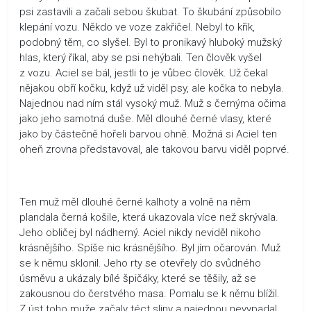
psi zastavili a začali sebou škubat. To škubání způsobilo
klepání vozu. Někdo ve voze zakřičel. Nebyl to křik,
podobný těm, co slyšel. Byl to pronikavý hluboký mužský
hlas, který říkal, aby se psi nehýbali. Ten člověk vyšel
z vozu. Aciel se bál, jestli to je vůbec člověk. Už čekal
nějakou obří kočku, když už viděl psy, ale kočka to nebyla.
Najednou nad ním stál vysoký muž. Muž s černýma očima
jako jeho samotná duše. Měl dlouhé černé vlasy, které
jako by částečně hořeli barvou ohně. Možná si Aciel ten
oheň zrovna představoval, ale takovou barvu viděl poprvé.
Ten muž měl dlouhé černé kalhoty a volně na něm
plandala černá košile, která ukazovala více než skrývala.
Jeho obličej byl nádherný. Aciel nikdy neviděl nikoho
krásnějšího. Spíše nic krásnějšího. Byl jím očarován. Muž
se k němu sklonil. Jeho rty se otevřely do svůdného
úsměvu a ukázaly bílé špičáky, které se těšily, až se
zakousnou do čerstvého masa. Pomalu se k němu blížil.
Z úst toho muže začaly téct sliny a najednou nevypadal