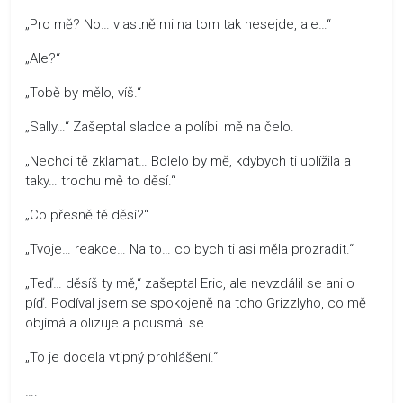
„Pro mě? No… vlastně mi na tom tak nesejde, ale…“
„Ale?“
„Tobě by mělo, víš.“
„Sally…“ Zašeptal sladce a políbil mě na čelo.
„Nechci tě zklamat… Bolelo by mě, kdybych ti ublížila a
taky… trochu mě to děsí.“
„Co přesně tě děsí?“
„Tvoje… reakce… Na to… co bych ti asi měla prozradit.“
„Teď… děsíš ty mě,“ zašeptal Eric, ale nevzdálil se ani o
píď. Podíval jsem se spokojeně na toho Grizzlyho, co mě
objímá a olizuje a pousmál se.
„To je docela vtipný prohlášení.“
….