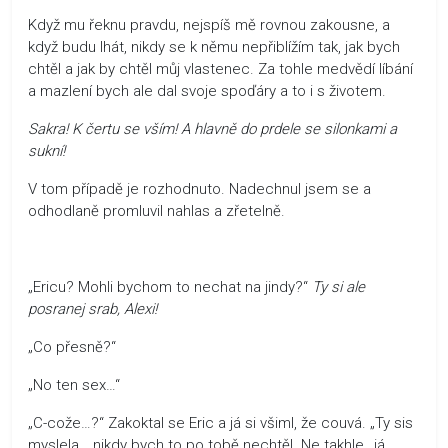
Když mu řeknu pravdu, nejspíš mě rovnou zakousne, a
když budu lhát, nikdy se k němu nepřiblížím tak, jak bych
chtěl a jak by chtěl můj vlastenec. Za tohle medvědí líbání
a mazlení bych ale dal svoje spoďáry a to i s životem.
Sakra! K čertu se vším! A hlavně do prdele se silonkami a
sukní!
V tom případě je rozhodnuto. Nadechnul jsem se a
odhodlaně promluvil nahlas a zřetelně.
„Ericu? Mohli bychom to nechat na jindy?“
Ty si ale
posranej srab, Alexi!
„Co přesně?“
„No ten sex…“
„C-cože…?“ Zakoktal se Eric a já si všiml, že couvá. „Ty sis
myslela… nikdy bych to po tobě nechtěl. Ne takhle…já…