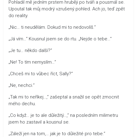
Pohladil mě jedním prstem hruběji po tváři a pousmál se.
Upoutal tak můj modrý vzrušený pohled. Ach jo, teď zpět
do reality.
„Nic… ti neudělám. Dokud mi to nedovolíš.“
„Já vím…“ Kousnul jsem se do rtu. „Nejde o tebe…“
„Je tu… někdo další?“
„Ne! To tím nemyslím…“
„Chceš mi to vůbec říct, Sally?“
„Ne, nechci.“
„Tak mi to neříkej…,“ zašeptal a snažil se opět zmocnit
mého dechu.
„Co když… je to ale důležitý…,“ na posledním milimetru
jsem ho zastavil a kousnul se.
„Záleží jen na tom,… jak je to důležité pro tebe.“