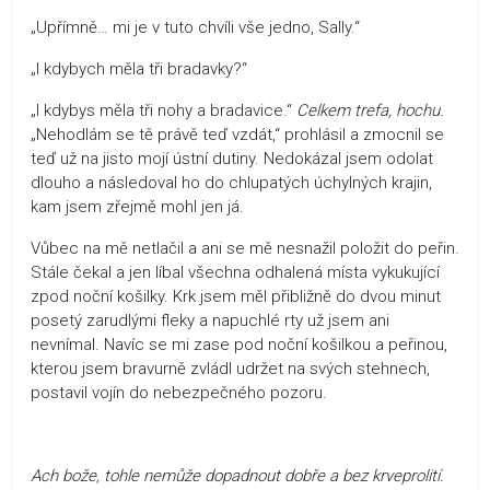
„Upřímně… mi je v tuto chvíli vše jedno, Sally.“
„I kdybych měla tři bradavky?“
„I kdybys měla tři nohy a bradavice.“
Celkem trefa, hochu.
„Nehodlám se tě právě teď vzdát,“ prohlásil a zmocnil se
teď už na jisto mojí ústní dutiny. Nedokázal jsem odolat
dlouho a následoval ho do chlupatých úchylných krajin,
kam jsem zřejmě mohl jen já.
Vůbec na mě netlačil a ani se mě nesnažil položit do peřin.
Stále čekal a jen líbal všechna odhalená místa vykukující
zpod noční košilky. Krk jsem měl přibližně do dvou minut
posetý zarudlými fleky a napuchlé rty už jsem ani
nevnímal. Navíc se mi zase pod noční košilkou a peřinou,
kterou jsem bravurně zvládl udržet na svých stehnech,
postavil vojín do nebezpečného pozoru.
Ach bože, tohle nemůže dopadnout dobře a bez krveprolití.