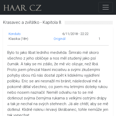
Krasavec a zvířátko - Kapitola 8.
Konduto
6/11/2018 - 22:22
Klasika (18+)
Originál
1
Bylo to jako líbat ledního medvěda. Šimralo mě skoro
všechno z jeho obličeje a nos měl studený jako psí
čumák. A taky se mi zdálo, že mě víc olizuje, než líbá.
Proto jsem převzal hlavní iniciativu a svými zkušenými
pohyby obou rtů nás dostal zpět k lidskému vyjádření
polibku. Eric se ani nesnažil mi bránit, následoval mě a
pokorně dělal všechno, co jsem mu letmými doteky rukou
nebo nosem naznačil. Neměl odvahu na to se mě
dotknout svýma černýma rukama s velkými ostrými drápy
a tak je nechal na svých stehnech. Já ale chtěl, aby se mě
dotknul. Klidně risknu i krvavý škrábanec, tohle nemůže jen
tak vynechat.