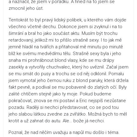
a naznačil, že jsem v pořádku. A hned na to jsem se
zmocnil jeho úst.
Tentokrát to byl pravý lidský polibek, u kterého vám dojde
všechno včetně dechu. Dokonce jsem si zvyknul i na to
šimrání a bral ho jako součást aktu. Musím být trochu
retardovaný, jelikož mi to přišlo strašně sexy. I to jak mě
jemně hladil na tvářích a přitahoval mě minutu po minutě
blíž ke svému medvědímu tělu. Strašně sexy byla i jeho
snaha mi prohrábnout blond vlasy, kde se mu drápy
zasekly a vytvořily chuchvalec, který ho uvěznil. Začal jsem
se mu smát do pusy a trochu se od něj odklonil. Pomalu
jsem vymotal jeho černou ruku z blond paruky, která držela
fakt pevně, a podíval se mu pobaveně do zlatých očí. Byly
zalité chtíčem stejně jako ty moje. Pokud budeme
pokračovat, znova se mi postaví a Eric nejspíš nezůstane
pozadu. Raději si nechci představovat, co se pod tou
jeho slabou látkou zvedne za zvířátko. Možná bych to měl
krotit a už zahnat do autu. Ale… bože já nechci.
Poznal, že nad něčím uvažuju a napůl mu došlo i téma.