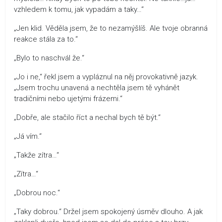
vzhledem k tomu, jak vypadám a taky…“
„Jen klid. Věděla jsem, že to nezamýšlíš. Ale tvoje obranná
reakce stála za to.“
„Bylo to naschvál že.“
„Jo i ne,“ řekl jsem a vypláznul na něj provokativně jazyk.
„Jsem trochu unavená a nechtěla jsem tě vyhánět
tradičními nebo ujetými frázemi.“
„Dobře, ale stačilo říct a nechal bych tě být.“
„Já vím.“
„Takže zítra…“
„Zítra…“
„Dobrou noc.“
„Taky dobrou.“ Držel jsem spokojený úsměv dlouho. A jak