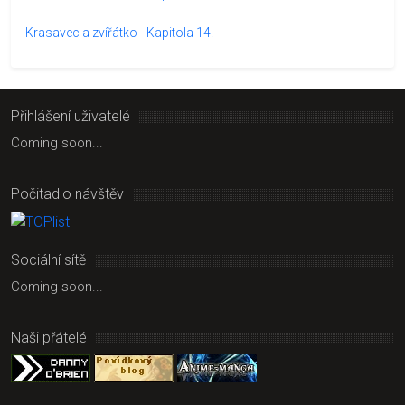
Krasavec a zvířátko - Kapitola 14.
Přihlášení uživatelé
Coming soon...
Počitadlo návštěv
Sociální sítě
Coming soon...
Naši přátelé