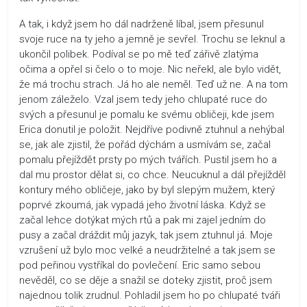
A tak, i když jsem ho dál nadrženě líbal, jsem přesunul
svoje ruce na ty jeho a jemně je sevřel. Trochu se leknul a
ukončil polibek. Podíval se po mě teď zářivě zlatýma
očima a opřel si čelo o to moje. Nic neřekl, ale bylo vidět,
že má trochu strach. Já ho ale neměl. Teď už ne. A na tom
jenom záleželo. Vzal jsem tedy jeho chlupaté ruce do
svých a přesunul je pomalu ke svému obličeji, kde jsem
Erica donutil je položit. Nejdříve podivně ztuhnul a nehýbal
se, jak ale zjistil, že pořád dýchám a usmívám se, začal
pomalu přejíždět prsty po mých tvářích. Pustil jsem ho a
dal mu prostor dělat si, co chce. Neucuknul a dál přejížděl
kontury mého obličeje, jako by byl slepým mužem, který
poprvé zkoumá, jak vypadá jeho životní láska. Když se
začal lehce dotýkat mých rtů a pak mi zajel jedním do
pusy a začal dráždit můj jazyk, tak jsem ztuhnul já. Moje
vzrušení už bylo moc velké a neudržitelné a tak jsem se
pod peřinou vystříkal do povlečení. Eric samo sebou
nevěděl, co se děje a snažil se doteky zjistit, proč jsem
najednou tolik zrudnul. Pohladil jsem ho po chlupaté tváři