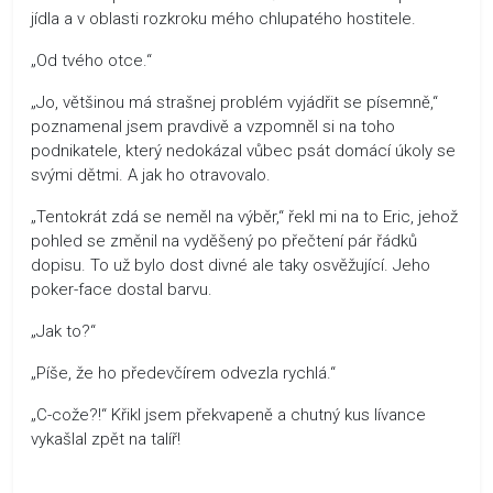
jídla a v oblasti rozkroku mého chlupatého hostitele.
„Od tvého otce.“
„Jo, většinou má strašnej problém vyjádřit se písemně,“
poznamenal jsem pravdivě a vzpomněl si na toho
podnikatele, který nedokázal vůbec psát domácí úkoly se
svými dětmi. A jak ho otravovalo.
„Tentokrát zdá se neměl na výběr,“ řekl mi na to Eric, jehož
pohled se změnil na vyděšený po přečtení pár řádků
dopisu. To už bylo dost divné ale taky osvěžující. Jeho
poker-face dostal barvu.
„Jak to?“
„Píše, že ho předevčírem odvezla rychlá.“
„C-cože?!“ Křikl jsem překvapeně a chutný kus lívance
vykašlal zpět na talíř!