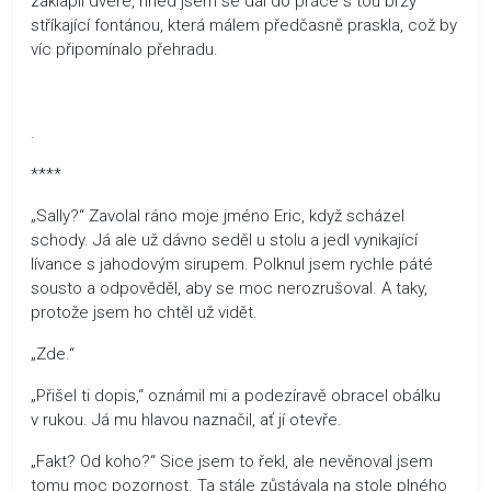
zaklapli dveře, hned jsem se dal do práce s tou brzy
stříkající fontánou, která málem předčasně praskla, což by
víc připomínalo přehradu.
.
****
„Sally?“ Zavolal ráno moje jméno Eric, když scházel
schody. Já ale už dávno seděl u stolu a jedl vynikající
lívance s jahodovým sirupem. Polknul jsem rychle páté
sousto a odpověděl, aby se moc nerozrušoval. A taky,
protože jsem ho chtěl už vidět.
„Zde.“
„Přišel ti dopis,“ oznámil mi a podezíravě obracel obálku
v rukou. Já mu hlavou naznačil, ať jí otevře.
„Fakt? Od koho?“ Sice jsem to řekl, ale nevěnoval jsem
tomu moc pozornost. Ta stále zůstávala na stole plného