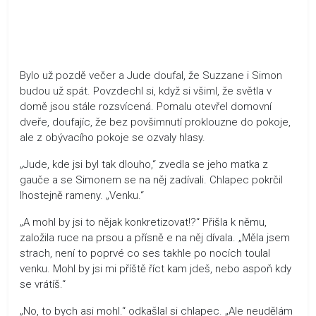
Bylo už pozdě večer a Jude doufal, že Suzzane i Simon
budou už spát. Povzdechl si, když si všiml, že světla v
domě jsou stále rozsvícená. Pomalu otevřel domovní
dveře, doufajíc, že bez povšimnutí proklouzne do pokoje,
ale z obývacího pokoje se ozvaly hlasy.
„Jude, kde jsi byl tak dlouho,“ zvedla se jeho matka z
gauče a se Simonem se na něj zadívali. Chlapec pokrčil
lhostejně rameny. „Venku.“
„A mohl by jsi to nějak konkretizovat!?“ Přišla k němu,
založila ruce na prsou a přísně e na něj dívala. „Měla jsem
strach, není to poprvé co ses takhle po nocích toulal
venku. Mohl by jsi mi příště říct kam jdeš, nebo aspoň kdy
se vrátíš.“
„No, to bych asi mohl.“ odkašlal si chlapec. „Ale neudělám