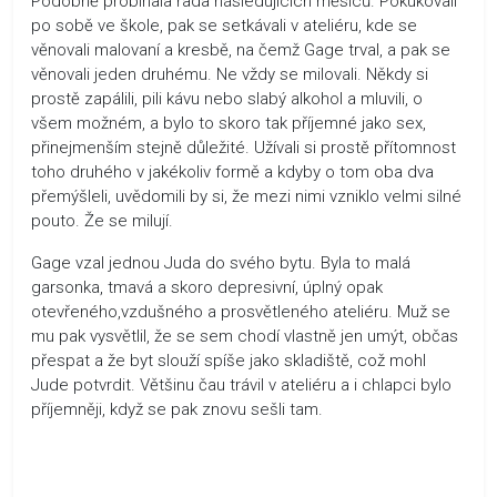
Podobně probíhala řada následujících měsíců. Pokukovali
po sobě ve škole, pak se setkávali v ateliéru, kde se
věnovali malovaní a kresbě, na čemž Gage trval, a pak se
věnovali jeden druhému. Ne vždy se milovali. Někdy si
prostě zapálili, pili kávu nebo slabý alkohol a mluvili, o
všem možném, a bylo to skoro tak příjemné jako sex,
přinejmenším stejně důležité. Užívali si prostě přítomnost
toho druhého v jakékoliv formě a kdyby o tom oba dva
přemýšleli, uvědomili by si, že mezi nimi vzniklo velmi silné
pouto. Že se milují.
Gage vzal jednou Juda do svého bytu. Byla to malá
garsonka, tmavá a skoro depresivní, úplný opak
otevřeného,vzdušného a prosvětleného ateliéru. Muž se
mu pak vysvětlil, že se sem chodí vlastně jen umýt, občas
přespat a že byt slouží spíše jako skladiště, což mohl
Jude potvrdit. Většinu čau trávil v ateliéru a i chlapci bylo
příjemněji, když se pak znovu sešli tam.