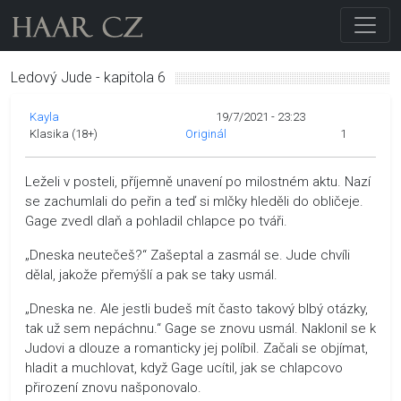
Ledový Jude - kapitola 6
Kayla
19/7/2021 - 23:23
Klasika (18+)
Originál
1
Leželi v posteli, příjemně unavení po milostném aktu. Nazí
se zachumlali do peřin a teď si mlčky hleděli do obličeje.
Gage zvedl dlaň a pohladil chlapce po tváři.
„Dneska neutečeš?“ Zašeptal a zasmál se. Jude chvíli
dělal, jakože přemýšlí a pak se taky usmál.
„Dneska ne. Ale jestli budeš mít často takový blbý otázky,
tak už sem nepáchnu.“ Gage se znovu usmál. Naklonil se k
Judovi a dlouze a romanticky jej políbil. Začali se objímat,
hladit a muchlovat, když Gage ucítil, jak se chlapcovo
přirození znovu našponovalo.