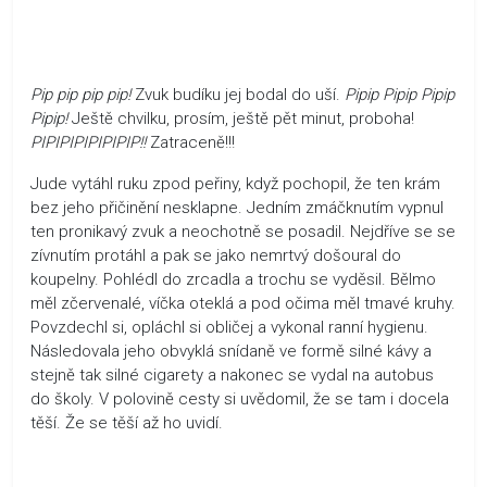
Pip pip pip pip!
Zvuk budíku jej bodal do uší.
Pipip Pipip Pipip
Pipip!
Ještě chvilku, prosím, ještě pět minut, proboha!
PIPIPIPIPIPIPIP!!
Zatraceně!!!
Jude vytáhl ruku zpod peřiny, když pochopil, že ten krám
bez jeho přičinění nesklapne. Jedním zmáčknutím vypnul
ten pronikavý zvuk a neochotně se posadil. Nejdříve se se
zívnutím protáhl a pak se jako nemrtvý došoural do
koupelny. Pohlédl do zrcadla a trochu se vyděsil. Bělmo
měl zčervenalé, víčka oteklá a pod očima měl tmavé kruhy.
Povzdechl si, opláchl si obličej a vykonal ranní hygienu.
Následovala jeho obvyklá snídaně ve formě silné kávy a
stejně tak silné cigarety a nakonec se vydal na autobus
do školy. V polovině cesty si uvědomil, že se tam i docela
těší. Že se těší až ho uvidí.