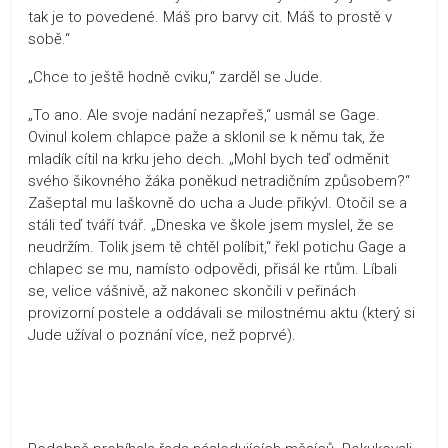
tak je to povedené. Máš pro barvy cit. Máš to prostě v
sobě.“
„Chce to ještě hodně cviku,“ zarděl se Jude.
„To ano. Ale svoje nadání nezapřeš,“ usmál se Gage.
Ovinul kolem chlapce paže a sklonil se k němu tak, že
mladík cítil na krku jeho dech. „Mohl bych teď odměnit
svého šikovného žáka poněkud netradičním způsobem?“
Zašeptal mu laškovně do ucha a Jude přikývl. Otočil se a
stáli teď tváří tvář. „Dneska ve škole jsem myslel, že se
neudržím. Tolik jsem tě chtěl políbit,“ řekl potichu Gage a
chlapec se mu, namísto odpovědi, přisál ke rtům. Líbali
se, velice vášnivě, až nakonec skončili v peřinách
provizorní postele a oddávali se milostnému aktu (který si
Jude užíval o poznání více, než poprvé).