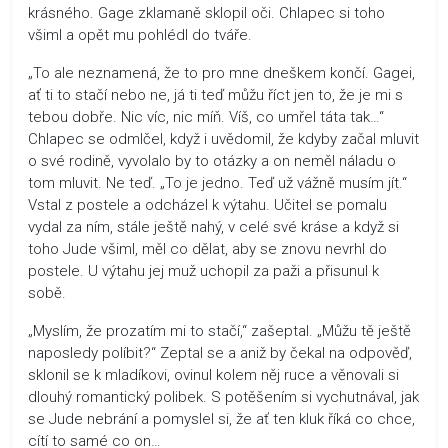
krásného. Gage zklamaně sklopil oči. Chlapec si toho
všiml a opět mu pohlédl do tváře.
„To ale neznamená, že to pro mne dneškem končí. Gagei,
ať ti to stačí nebo ne, já ti teď můžu říct jen to, že je mi s
tebou dobře. Nic víc, nic míň. Víš, co umřel táta tak…“
Chlapec se odmlčel, když i uvědomil, že kdyby začal mluvit
o své rodině, vyvolalo by to otázky a on neměl náladu o
tom mluvit. Ne teď. „To je jedno. Teď už vážně musím jít.“
Vstal z postele a odcházel k výtahu. Učitel se pomalu
vydal za ním, stále ještě nahý, v celé své kráse a když si
toho Jude všiml, měl co dělat, aby se znovu nevrhl do
postele. U výtahu jej muž uchopil za paži a přisunul k
sobě.
„Myslím, že prozatím mi to stačí,“ zašeptal. „Můžu tě ještě
naposledy políbit?“ Zeptal se a aniž by čekal na odpověď,
sklonil se k mladíkovi, ovinul kolem něj ruce a věnovali si
dlouhý romantický polibek. S potěšením si vychutnával, jak
se Jude nebrání a pomyslel si, že ať ten kluk říká co chce,
cítí to samé co on…