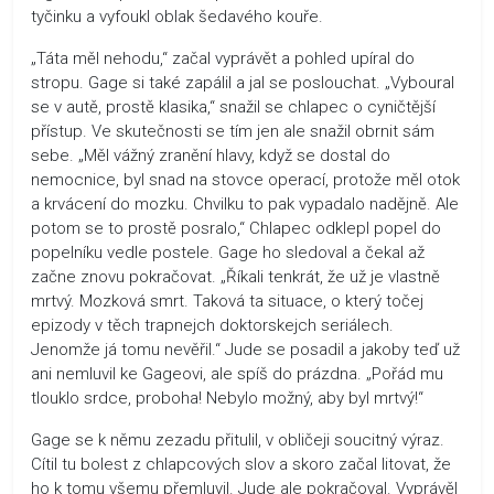
tyčinku a vyfoukl oblak šedavého kouře.
„Táta měl nehodu,“ začal vyprávět a pohled upíral do
stropu. Gage si také zapálil a jal se poslouchat. „Vyboural
se v autě, prostě klasika,“ snažil se chlapec o cyničtější
přístup. Ve skutečnosti se tím jen ale snažil obrnit sám
sebe. „Měl vážný zranění hlavy, když se dostal do
nemocnice, byl snad na stovce operací, protože měl otok
a krvácení do mozku. Chvilku to pak vypadalo nadějně. Ale
potom se to prostě posralo,“ Chlapec odklepl popel do
popelníku vedle postele. Gage ho sledoval a čekal až
začne znovu pokračovat. „Říkali tenkrát, že už je vlastně
mrtvý. Mozková smrt. Taková ta situace, o který točej
epizody v těch trapnejch doktorskejch seriálech.
Jenomže já tomu nevěřil.“ Jude se posadil a jakoby teď už
ani nemluvil ke Gageovi, ale spíš do prázdna. „Pořád mu
tlouklo srdce, proboha! Nebylo možný, aby byl mrtvý!“
Gage se k němu zezadu přitulil, v obličeji soucitný výraz.
Cítil tu bolest z chlapcových slov a skoro začal litovat, že
ho k tomu všemu přemluvil. Jude ale pokračoval. Vyprávěl