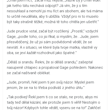
„Chtěl jsem říct,“ začal muž nejistě, „vážně by ji chtěl vidět
jak tvého tátu nechává odpojit? Já vím, že ji s tím
nesouhlasil a nemohl jsi mu říct ani sbohem, ale tvá máma
to určitě neudělala, aby ti ublížila. Vždyť pro ni to muselo
být taky strašně těžké, možná tě toho chtěla jen ušetřit.“
Jude prudce vstal, začal být rozčílený. „Prostě,“ vzdychl
Gage, „podle toho, co jsi říkal, si myslím, že...Jude, jsem
přesvědčený, že už jsi sám podvědomě věděl, že se
nevrátí. A v situaci, ve které byla tvoje matka, vlastně vy
oba, se jeví
každé
rozhodnutí jako špatné.“
„Děláš si srandu. Řekni, že si děláš srandu,“ zašeptal
nasupeně chlapec a propaloval Gage pohledem. Nakonec
se začal naštvaně oblékat.
„Jude, promiň, řekl jsem ti jen svůj názor. Myslel jsem
jenom, že se na to třeba podíváš z jiného úhlu.“
„Tak podívej! Řekl jsem ti co se stalo, ne proto, abys mi
tady teď dělal kázání, ale protože jsem ti věřil! Nestojím o
tvůj názor! Kdybych tohle věděl, vyseru se na to!“ Zakřičel