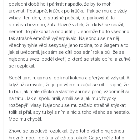
poslední době ho i párkrát napadlo, že by to mohli
urovnat. Postupně, krůček po krůčku. Pak se mu ale vždy
vybavil ten den, to strašné počasí, to parkoviště, ta
strašlivá bezmoc, žal a hlavně vztek, že i když se snažil,
nemohl to překonat a odpustit jí. Jenomže ho to všechno
tak strašně emočně vyčerpávalo. Najednou se na něj
všechny tyhle věci sesypaly, jeho rodina, to s Gagem a to
jak si uvědomil, jak sám se cítil poslední rok a půl, že se
najednou svezl podél dveří, o které se stále opíral a zuřivě
se rozplakal.
Seděl tam, rukama si objímal kolena a přerývaně vzlykal. A
když už si myslel, že je po všem a začal se cítit trapně, že
tu bulí jak malé děcko a vlastně ani neví proč, vzpomněl si
na tátu. Jak si spolu hráli, smáli se a jak mu vždycky
rozčepýřil vlasy. Najednou se mu začalo strašně stýskat,
tolik si přál, aby tu byl s ním a nic z toho všeho se nestalo.
Moc mu chyběl.
Znovu se usedavě rozplakal. Bylo toho všeho najednou
hrozně moc. I celá ta záležitost okolo Gage, měl z toho