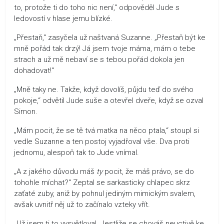
to, protože ti do toho nic není,“ odpověděl Jude s
ledovostí v hlase jemu blízké.
„Přestaň,“ zasyčela už naštvaná Suzanne. „Přestaň být ke
mně pořád tak drzý! Já jsem tvoje máma, mám o tebe
strach a už mě nebaví se s tebou pořád dokola jen
dohadovat!“
„Mně taky ne. Takže, když dovolíš, půjdu teď do svého
pokoje,“ odvětil Jude suše a otevřel dveře, když se ozval
Simon.
„Mám pocit, že se tě tvá matka na něco ptala,“ stoupl si
vedle Suzanne a ten postoj vyjadřoval vše. Dva proti
jednomu, alespoň tak to Jude vnímal.
„A z jakého důvodu máš
ty
pocit, že máš právo, se do
tohohle míchat?“ Zeptal se sarkasticky chlapec skrz
zaťaté zuby, aniž by pohnul jediným mimickým svalem,
avšak uvnitř něj už to začínalo vzteky vřít.
„Už jsem ti to vysvětloval. Jestliže se chováš neuctivě ke