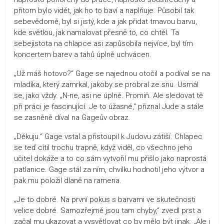
přitom bylo vidět, jak ho to baví a naplňuje. Působil tak
sebevědomě, byl si jistý, kde a jak přidat tmavou barvu,
kde světlou, jak namalovat přesně to, co chtěl. Ta
sebejistota na chlapce asi zapůsobila nejvíce, byl tím
koncertem barev a tahů úplně uchvácen.
„Už máš hotovo?“ Gage se najednou otočil a podíval se na
mladíka, který zamrkal, jakoby se probral ze snu. Usmál
se, jako vždy. „N-ne, asi ne úplně. Promiň. Ale sledovat tě
při práci je fascinující. Je to úžasné,“ přiznal Jude a stále
se zasněně díval na Gageův obraz.
„Děkuju.“ Gage vstal a přistoupil k Judovu zátiší. Chlapec
se teď cítil trochu trapně, když viděl, co všechno jeho
učitel dokáže a to co sám vytvořil mu přišlo jako naprostá
patlanice. Gage stál za ním, chvilku hodnotil jeho výtvor a
pak mu položil dlaně na ramena.
„Je to dobré. Na první pokus s barvami ve skutečnosti
velice dobré. Samozřejmě jsou tam chyby,“ zvedl prst a
začal mu ukazovat a vysvětlovat co by mělo být jinak. „Ale i