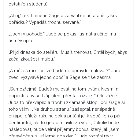
ostatních studentů.
„Ahoj,“ řekl tlumeně Gage a zatvářil se ustaraně. „Jsi v
pořádku? Vypadáš trochu servaně.“
„Jsem v pohodě.“ Jude se pokusil usmát a učitel mu
úsměv oplatil.
„Přijď dneska do ateliéru. Musíš trénovat. Chtěl bych, abys
začal zkoušet i malbu.“
„A můžeš mi slíbit, že budeme opravdu malovat?“ Jude
zvedl vyzývavě jedno obočí a Gage se tiše zasmál.
„Samozřejmě. Budeš malovat, na tom trvám. Nesmím
dopustit aby se tvůj talent přestal rozvíjet,“ řekl vážně.
Juda to překvapilo a trochu zklamaně sklopil oči. Gage si
toho všiml. „Na druhou stranu,“ zašeptal, nenápadně
chlapci přiložil ruku na bok a přitáhl jej k sobě, jen o pár
centimetrů, ale to gesto mluvilo za vše. „Cokoliv bude
následovat, bude velmi příjemný bonus, který, jak jsem
přesvědčen, si užijeme oba dva.“ Jude roztáhl rty v