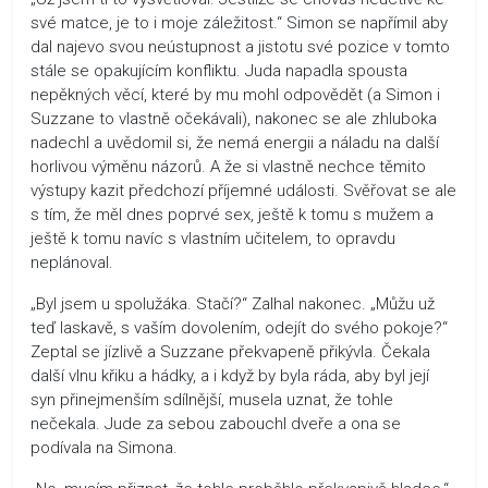
své matce, je to i moje záležitost.“ Simon se napřímil aby
dal najevo svou neústupnost a jistotu své pozice v tomto
stále se opakujícím konfliktu. Juda napadla spousta
nepěkných věcí, které by mu mohl odpovědět (a Simon i
Suzzane to vlastně očekávali), nakonec se ale zhluboka
nadechl a uvědomil si, že nemá energii a náladu na další
horlivou výměnu názorů. A že si vlastně nechce těmito
výstupy kazit předchozí příjemné události. Svěřovat se ale
s tím, že měl dnes poprvé sex, ještě k tomu s mužem a
ještě k tomu navíc s vlastním učitelem, to opravdu
neplánoval.
„Byl jsem u spolužáka. Stačí?“ Zalhal nakonec. „Můžu už
teď laskavě, s vaším dovolením, odejít do svého pokoje?“
Zeptal se jízlivě a Suzzane překvapeně přikývla. Čekala
další vlnu křiku a hádky, a i když by byla ráda, aby byl její
syn přinejmenším sdílnější, musela uznat, že tohle
nečekala. Jude za sebou zabouchl dveře a ona se
podívala na Simona.