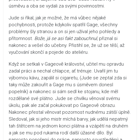
úsměvu a oba se vydali za svými povinnostmi.
Jude si říkal, jak je možné, že má vůbec nějaké
pochybnosti, protože kdykoliv spatřil Gage, všechny
problémy šly stranou a on si jen užíval jeho pohledy a
přítomnost.
Bože, já se asi fakt zabouchnul,
přiznal si
nakonec a vešel do učebny. Přistihl se, že už se těší, až
vyučování skončí a pojede do ateliéru.
Když se setkali v Gageově království, učitel mu opravdu
zadal práci a nechal chlapce, ať trénuje. Uvařil jim tu
výbornou kávu, zapálil si cigaretu, (Jude se zeptal zda si
taky může zakouřit a Gage mu s úsměvem donesl
popelník) a nakonec si sám sedl ke stojanu, kde měl
rozdělané své plátno. Jude se chvilku věnoval svému
úkolu, pak ale začal pokukovat po Gageově obrazu.
Nakonec přestal věnovat pozornost nudnému zátiší úplně.
Sledoval, jak si jeho mistr míchá barvy, jak udělá nepatrný
tah štětcem na jednom konci plátna a vzápětí na druhém
a jak se mu pod rukama rodí další úžasné dílo. Byl
naprosto ponořený do práce, naprosto soustředěný a