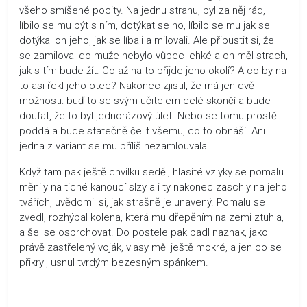
všeho smíšené pocity. Na jednu stranu, byl za něj rád,
líbilo se mu být s ním, dotýkat se ho, líbilo se mu jak se
dotýkal on jeho, jak se líbali a milovali. Ale připustit si, že
se zamiloval do muže nebylo vůbec lehké a on měl strach,
jak s tím bude žít. Co až na to přijde jeho okolí? A co by na
to asi řekl jeho otec? Nakonec zjistil, že má jen dvě
možnosti: buď to se svým učitelem celé skončí a bude
doufat, že to byl jednorázový úlet. Nebo se tomu prostě
poddá a bude statečně čelit všemu, co to obnáší. Ani
jedna z variant se mu příliš nezamlouvala.
Když tam pak ještě chvilku seděl, hlasité vzlyky se pomalu
měnily na tiché kanoucí slzy a i ty nakonec zaschly na jeho
tvářích, uvědomil si, jak strašně je unavený. Pomalu se
zvedl, rozhýbal kolena, která mu dřepěním na zemi ztuhla,
a šel se osprchovat. Do postele pak padl naznak, jako
právě zastřelený voják, vlasy měl ještě mokré, a jen co se
přikryl, usnul tvrdým bezesným spánkem.