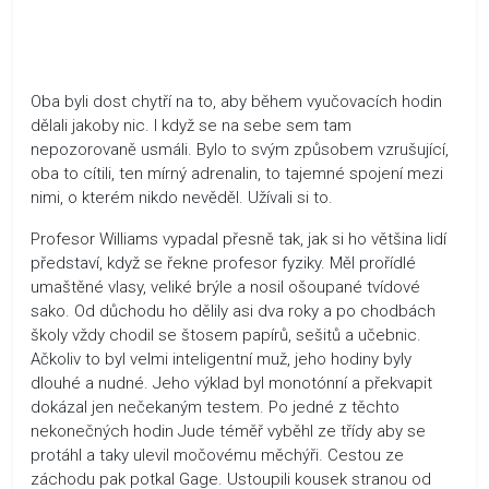
Oba byli dost chytří na to, aby během vyučovacích hodin
dělali jakoby nic. I když se na sebe sem tam
nepozorovaně usmáli. Bylo to svým způsobem vzrušující,
oba to cítili, ten mírný adrenalin, to tajemné spojení mezi
nimi, o kterém nikdo nevěděl. Užívali si to.
Profesor Williams vypadal přesně tak, jak si ho většina lidí
představí, když se řekne profesor fyziky. Měl prořídlé
umaštěné vlasy, veliké brýle a nosil ošoupané tvídové
sako. Od důchodu ho dělily asi dva roky a po chodbách
školy vždy chodil se štosem papírů, sešitů a učebnic.
Ačkoliv to byl velmi inteligentní muž, jeho hodiny byly
dlouhé a nudné. Jeho výklad byl monotónní a překvapit
dokázal jen nečekaným testem. Po jedné z těchto
nekonečných hodin Jude téměř vyběhl ze třídy aby se
protáhl a taky ulevil močovému měchýři. Cestou ze
záchodu pak potkal Gage. Ustoupili kousek stranou od