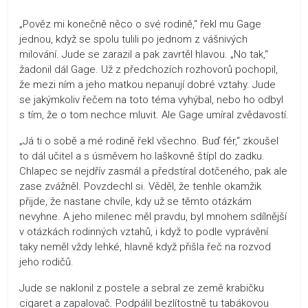
„Pověz mi konečně něco o své rodině,“ řekl mu Gage
jednou, když se spolu tulili po jednom z vášnivých
milování. Jude se zarazil a pak zavrtěl hlavou. „No tak,“
žadonil dál Gage. Už z předchozích rozhovorů pochopil,
že mezi ním a jeho matkou nepanují dobré vztahy. Jude
se jakýmkoliv řečem na toto téma vyhýbal, nebo ho odbyl
s tím, že o tom nechce mluvit. Ale Gage umíral zvědavostí.
„Já ti o sobě a mé rodině řekl všechno. Buď fér,“ zkoušel
to dál učitel a s úsměvem ho laškovně štípl do zadku.
Chlapec se nejdřív zasmál a předstíral dotčeného, pak ale
zase zvážněl. Povzdechl si. Věděl, že tenhle okamžik
přijde, že nastane chvíle, kdy už se těmto otázkám
nevyhne. A jeho milenec měl pravdu, byl mnohem sdílnější
v otázkách rodinných vztahů, i když to podle vyprávění
taky neměl vždy lehké, hlavně když přišla řeč na rozvod
jeho rodičů.
Jude se naklonil z postele a sebral ze země krabičku
cigaret a zapalovač. Podpálil bezlítostně tu tabákovou