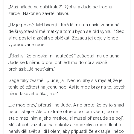
„Máš náladu na další kolo?“ Rýpl si a Jude se trochu
zarděl. Nakonec zavrtěl hlavou.
„Už je pozdě. Měl bych jít. Každá minuta navíc znamená
delší vyptávání mé matky a tomu bych se rád vyhnul.“ Sedl
si na postel a začal se oblékat. Zezadu jej objaly lehce
vypracované ruce.
„Říkal jsi, že dneska mi neutečeš,“ zašeptal mu do ucha.
Jude se k němu otočil, pohlédl mu do očí a vážně
prohlásil: „Já neutíkám.“
Gage taky zvážněl. „Jude, já...Nechci aby sis myslel, že je
tohle záležitost na jednu noc. Asi je moc brzy na to, abych
něco takového říkal, ale-“
„Je moc brzy,“ přerušil ho Jude. A ne proto, že by to snad
necítil stejně. Ale po ztrátě otce a po tom všem, co se
stalo mezi ním a jeho matkou, si musel přiznat, že se bojí.
Měl strach vázat se na cokoliv a kohokoliv a moc dlouho
nenáviděl svět a lidi kolem, aby připustil, že existuje i něco