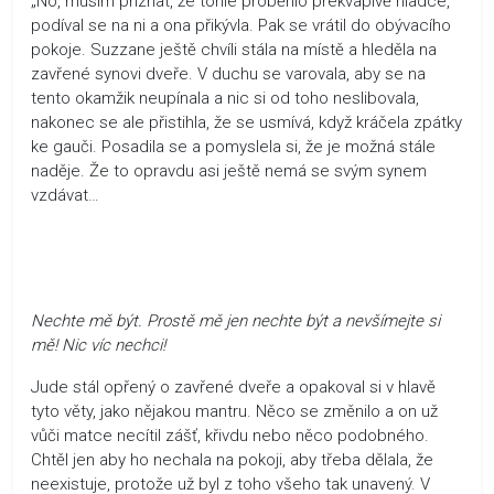
„No, musím přiznat, že tohle proběhlo překvapivě hladce,“
podíval se na ni a ona přikývla. Pak se vrátil do obývacího
pokoje. Suzzane ještě chvíli stála na místě a hleděla na
zavřené synovi dveře. V duchu se varovala, aby se na
tento okamžik neupínala a nic si od toho neslibovala,
nakonec se ale přistihla, že se usmívá, když kráčela zpátky
ke gauči. Posadila se a pomyslela si, že je možná stále
naděje. Že to opravdu asi ještě nemá se svým synem
vzdávat…
Nechte mě být. Prostě mě jen nechte být a nevšímejte
s
i
m
ě! Nic víc nechci!
Jude stál opřený o zavřené dveře a opakoval si v hlavě
tyto věty, jako nějakou mantru. Něco se změnilo a on už
vůči matce necítil zášť, křivdu nebo něco podobného.
Chtěl jen aby ho nechala na pokoji, aby třeba dělala, že
neexistuje, protože už byl z toho všeho tak unavený. V