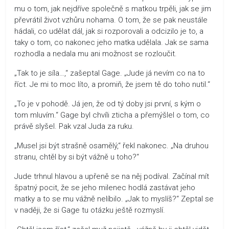
mu o tom, jak nejdříve společně s matkou trpěli, jak se jim
převrátil život vzhůru nohama. O tom, že se pak neustále
hádali, co udělat dál, jak si rozporovali a odcizilo je to, a
taky o tom, co nakonec jeho matka udělala. Jak se sama
rozhodla a nedala mu ani možnost se rozloučit.
„Tak to je síla…,“ zašeptal Gage. „Jude já nevím co na to
říct. Je mi to moc líto, a promiň, že jsem tě do toho nutil.“
„To je v pohodě. Já jen, že od tý doby jsi první, s kým o
tom mluvím.“ Gage byl chvíli zticha a přemýšlel o tom, co
právě slyšel. Pak vzal Juda za ruku.
„Musel jsi být strašně osamělý,“ řekl nakonec. „Na druhou
stranu, chtěl by si být vážně u toho?“
Jude trhnul hlavou a upřeně se na něj podíval. Začínal mít
špatný pocit, že se jeho milenec hodlá zastávat jeho
matky a to se mu vážně nelíbilo. „Jak to myslíš?“ Zeptal se
v naději, že si Gage tu otázku ještě rozmyslí.