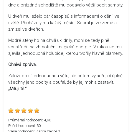
dne a prázdné schodiště mu dodávalo větší pocit samoty.
U dveří mu leželo pár časopisů s informacemi o dění ve
světě. Přicházely mu každý měsíc. Sebral je ze země a
zmizel ve dveřích.
Modré stěny ho na chvíli uklidnily, mohl se tedy plně
soustředit na zhmotnění magické energie. V rukou se mu
zjevila jednoduchá holubice, kterou tvořily hlavně plameny.
Ohnivá zpráva.
Založil do ní jednoduchou větu, ale přitom vyjadřující úplně
všechny jeho pocity a doufal, že by jej mohla zastavit.
„Miluji tě.“
Průměrné hodnocení:
4,90
Počet hodnocení:
30
Vaše hodnocení:
Zatím žádné :)