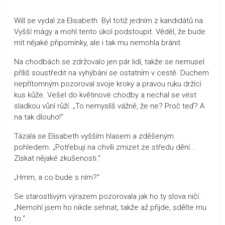
Will se vydal za Elisabeth. Byl totiž jedním z kandidátů na
Vyšší mágy a mohl tento úkol podstoupit. Věděl, že bude
mít nějaké připomínky, ale i tak mu nemohla bránit.
Na chodbách se zdržovalo jen pár lidí, takže se nemusel
příliš soustředit na vyhýbání se ostatním v cestě. Duchem
nepřítomným pozoroval svoje kroky a pravou ruku držící
kus kůže. Vešel do květinové chodby a nechal se vést
sladkou vůní růží. „To nemyslíš vážně, že ne? Proč teď? A
na tak dlouho!“
Tázala se Elisabeth vyšším hlasem a zděšeným
pohledem. „Potřebuji na chvíli zmizet ze středu dění...
Získat nějaké zkušenosti.“
„Hmm, a co bude s ním?“
Se starostlivým výrazem pozorovala jak ho ty slova ničí.
„Nemohl jsem ho nikde sehnat, takže až přijde, sdělte mu
to.“