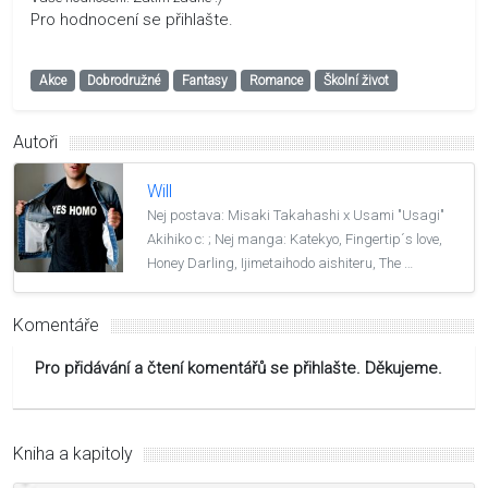
Pro hodnocení se přihlašte.
Akce
Dobrodružné
Fantasy
Romance
Školní život
Autoři
Will
Nej postava: Misaki Takahashi x Usami "Usagi"
Akihiko c: ; Nej manga: Katekyo, Fingertip´s love,
Honey Darling, Ijimetaihodo aishiteru, The …
Komentáře
Pro přidávání a čtení komentářů se přihlašte. Děkujeme.
Kniha a kapitoly