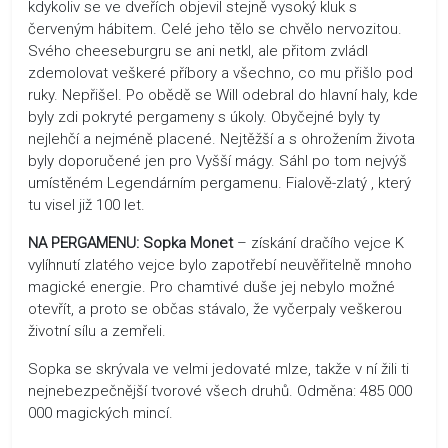
kdykoliv se ve dveřích objevil stejně vysoký kluk s
červeným hábitem. Celé jeho tělo se chvělo nervozitou.
Svého cheeseburgru se ani netkl, ale přitom zvládl
zdemolovat veškeré příbory a všechno, co mu přišlo pod
ruky. Nepřišel. Po obědě se Will odebral do hlavní haly, kde
byly zdi pokryté pergameny s úkoly. Obyčejné byly ty
nejlehčí a nejméně placené. Nejtěžší a s ohrožením života
byly doporučené jen pro Vyšší mágy. Sáhl po tom nejvýš
umístěném Legendárním pergamenu. Fialově-zlatý , který
tu visel již 100 let.
NA PERGAMENU:
Sopka Monet
– získání dračího vejce K
vylíhnutí zlatého vejce bylo zapotřebí neuvěřitelně mnoho
magické energie. Pro chamtivé duše jej nebylo možné
otevřít, a proto se občas stávalo, že vyčerpaly veškerou
životní sílu a zemřeli.
Sopka se skrývala ve velmi jedovaté mlze, takže v ní žili ti
nejnebezpečnější tvorové všech druhů. Odměna: 485 000
000 magických mincí.