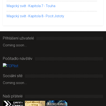
Magický svět - Kapitola 7 - Touha
Magický svět - Kapitola 8 - Pocit Jistoty
Přihlášení uživatelé
Coming soon...
Počitadlo návštěv
Sociální sítě
Coming soon...
Naši přátelé