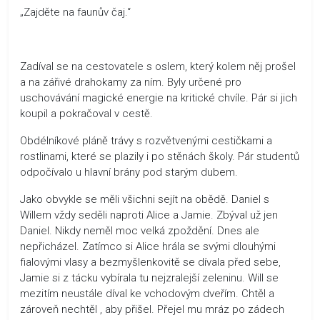
„Zajděte na faunův čaj.“
Zadíval se na cestovatele s oslem, který kolem něj prošel
a na zářivé drahokamy za ním. Byly určené pro
uschovávání magické energie na kritické chvíle. Pár si jich
koupil a pokračoval v cestě.
Obdélníkové pláně trávy s rozvětvenými cestičkami a
rostlinami, které se plazily i po stěnách školy. Pár studentů
odpočívalo u hlavní brány pod starým dubem.
Jako obvykle se měli všichni sejít na obědě. Daniel s
Willem vždy seděli naproti Alice a Jamie. Zbýval už jen
Daniel. Nikdy neměl moc velká zpoždění. Dnes ale
nepřicházel. Zatímco si Alice hrála se svými dlouhými
fialovými vlasy a bezmyšlenkovitě se dívala před sebe,
Jamie si z tácku vybírala tu nejzralejší zeleninu. Will se
mezitím neustále díval ke vchodovým dveřím. Chtěl a
zároveň nechtěl , aby přišel. Přejel mu mráz po zádech