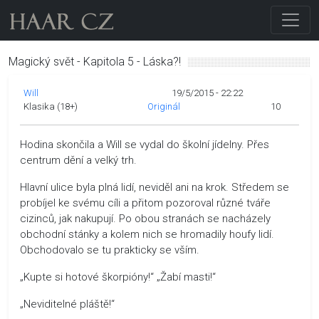
Magický svět - Kapitola 5 - Láska?!
Will
19/5/2015 - 22:22
Klasika (18+)
Originál
10
Hodina skončila a Will se vydal do školní jídelny. Přes
centrum dění a velký trh.
Hlavní ulice byla plná lidí, neviděl ani na krok. Středem se
probíjel ke svému cíli a přitom pozoroval různé tváře
cizinců, jak nakupují. Po obou stranách se nacházely
obchodní stánky a kolem nich se hromadily houfy lidí.
Obchodovalo se tu prakticky se vším.
„Kupte si hotové škorpióny!“ „Žabí masti!“
„Neviditelné pláště!“