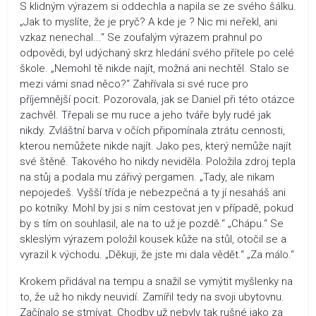
S klidným výrazem si oddechla a napila se ze svého šálku.
„Jak to myslíte, že je pryč? A kde je ? Nic mi neřekl, ani
vzkaz nenechal...“ Se zoufalým výrazem prahnul po
odpovědi, byl udýchaný skrz hledání svého přítele po celé
škole. „Nemohl tě nikde najít, možná ani nechtěl. Stalo se
mezi vámi snad něco?“ Zahřívala si své ruce pro
příjemnější pocit. Pozorovala, jak se Daniel při této otázce
zachvěl. Třepali se mu ruce a jeho tváře byly rudé jak
nikdy. Zvláštní barva v očích připomínala ztrátu cennosti,
kterou nemůžete nikde najít. Jako pes, který nemůže najít
své štěně. Takového ho nikdy neviděla. Položila zdroj tepla
na stůj a podala mu zářivý pergamen. „Tady, ale nikam
nepojedeš. Vyšší třída je nebezpečná a ty jí nesaháš ani
po kotníky. Mohl by jsi s ním cestovat jen v případě, pokud
by s tím on souhlasil, ale na to už je pozdě.“ „Chápu.“ Se
skleslým výrazem položil kousek kůže na stůl, otočil se a
vyrazil k východu. „Děkuji, že jste mi dala vědět.“ „Za málo.“
Krokem přidával na tempu a snažil se vymýtit myšlenky na
to, že už ho nikdy neuvidí. Zamířil tedy na svoji ubytovnu.
Začínalo se stmívat. Chodby už nebyly tak rušné jako za