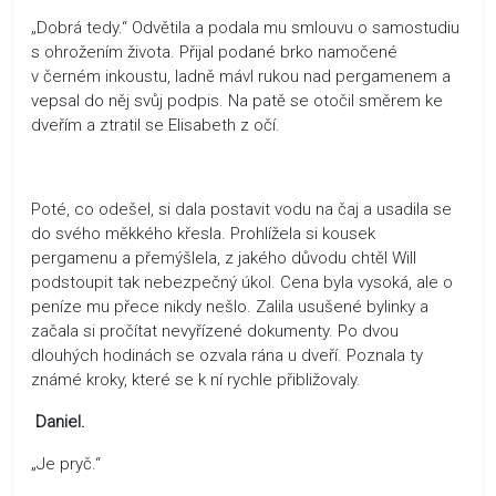
„Dobrá tedy.“ Odvětila a podala mu smlouvu o samostudiu
s ohrožením života. Přijal podané brko namočené
v černém inkoustu, ladně mávl rukou nad pergamenem a
vepsal do něj svůj podpis. Na patě se otočil směrem ke
dveřím a ztratil se Elisabeth z očí.
Poté, co odešel, si dala postavit vodu na čaj a usadila se
do svého měkkého křesla. Prohlížela si kousek
pergamenu a přemýšlela, z jakého důvodu chtěl Will
podstoupit tak nebezpečný úkol. Cena byla vysoká, ale o
peníze mu přece nikdy nešlo. Zalila usušené bylinky a
začala si pročítat nevyřízené dokumenty. Po dvou
dlouhých hodinách se ozvala rána u dveří. Poznala ty
známé kroky, které se k ní rychle přibližovaly.
Daniel.
„Je pryč.“