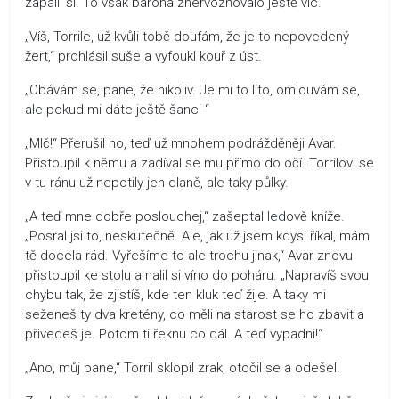
zapálil si. To však barona znervózňovalo ještě víc.
„Víš, Torrile, už kvůli tobě doufám, že je to nepovedený
žert,“ prohlásil suše a vyfoukl kouř z úst.
„Obávám se, pane, že nikoliv. Je mi to líto, omlouvám se,
ale pokud mi dáte ještě šanci-“
„Mlč!“ Přerušil ho, teď už mnohem podrážděněji Avar.
Přistoupil k němu a zadíval se mu přímo do očí. Torrilovi se
v tu ránu už nepotily jen dlaně, ale taky půlky.
„A teď mne dobře poslouchej,“ zašeptal ledově kníže.
„Posral jsi to, neskutečně. Ale, jak už jsem kdysi říkal, mám
tě docela rád. Vyřešíme to ale trochu jinak,“ Avar znovu
přistoupil ke stolu a nalil si víno do poháru. „Napravíš svou
chybu tak, že zjistíš, kde ten kluk teď žije. A taky mi
seženeš ty dva kretény, co měli na starost se ho zbavit a
přivedeš je. Potom ti řeknu co dál. A teď vypadni!“
„Ano, můj pane,“ Torril sklopil zrak, otočil se a odešel.