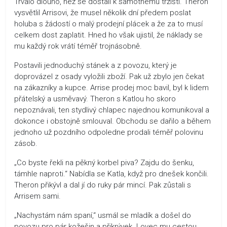
Trvalo dlouho, než se dostali k samotnému tržišti. Theron
vysvětlil Arrisovi, že musel několik dní předem poslat
holuba s žádostí o malý prodejní plácek a že za to musí
celkem dost zaplatit. Hned ho však ujistil, že náklady se
mu každý rok vrátí téměř trojnásobně.
Postavili jednoduchý stánek a z povozu, který je
doprovázel z osady vyložili zboží. Pak už zbylo jen čekat
na zákazníky a kupce. Arrise prodej moc bavil, byl k lidem
přátelský a usměvavý. Theron s Katlou ho skoro
nepoznávali, ten stydlivý chlapec najednou komunikoval a
dokonce i obstojně smlouval. Obchodu se dařilo a během
jednoho už pozdního odpoledne prodali téměř polovinu
zásob.
„Co byste řekli na pěkný korbel piva? Zajdu do šenku,
támhle naproti.“ Nabídla se Katla, když pro dnešek končili.
Theron přikývl a dal jí do ruky pár mincí. Pak zůstali s
Arrisem sami.
„Nachystám nám spaní,“ usmál se mladík a došel do
povozu pro pár kožešin a přikrývek. Lovec mu cestou