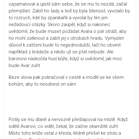
vzpamatoval a ujistil sám sebe, že se mu to nezdá, začal
přemýšlet. Zabít ho tady a teď by byla šílenost, vyvolalo by
to rozruch, lidé by zpanikařili a vyvolal by tím jen
nežádoucí otázky. Skoro zaúpěl, když si nakonec
uvědomil, že bude muset požádat Avara o pár stráží, aby
ho mohl zatknout a zabít jej v útrobách hradu. Vymyslet
důvod k zatčení bude to nejjednodušší, tačí ho obvinit
například z krádeže a nikdo už se ptát nebude. Ale
baronovi naskočila husí kůže, když si uvědomil, jak moc
bude Avar zuřit.
Beze slova pak pokračoval v cestě a modlil se ke všem
bohům, aby to neodnesl on sám.
Potily se mu dlaně a nervozně přešlapoval na místě. Když
sdělil Avarovi, co viděl, čekal, že začne okamžitě zuřit.
Místo toho kníže vstal z křesla, klidně přešel ke stolu a