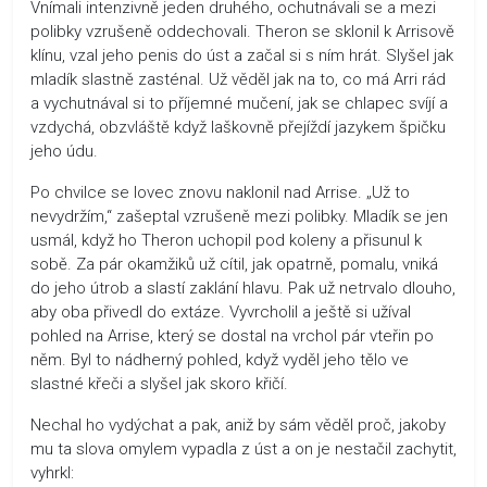
Vnímali intenzivně jeden druhého, ochutnávali se a mezi
polibky vzrušeně oddechovali. Theron se sklonil k Arrisově
klínu, vzal jeho penis do úst a začal si s ním hrát. Slyšel jak
mladík slastně zasténal. Už věděl jak na to, co má Arri rád
a vychutnával si to příjemné mučení, jak se chlapec svíjí a
vzdychá, obzvláště když laškovně přejíždí jazykem špičku
jeho údu.
Po chvilce se lovec znovu naklonil nad Arrise. „Už to
nevydržím,“ zašeptal vzrušeně mezi polibky. Mladík se jen
usmál, když ho Theron uchopil pod koleny a přisunul k
sobě. Za pár okamžiků už cítil, jak opatrně, pomalu, vniká
do jeho útrob a slastí zaklání hlavu. Pak už netrvalo dlouho,
aby oba přivedl do extáze. Vyvrcholil a ještě si užíval
pohled na Arrise, který se dostal na vrchol pár vteřin po
něm. Byl to nádherný pohled, když vyděl jeho tělo ve
slastné křeči a slyšel jak skoro křičí.
Nechal ho vydýchat a pak, aniž by sám věděl proč, jakoby
mu ta slova omylem vypadla z úst a on je nestačil zachytit,
vyhrkl: