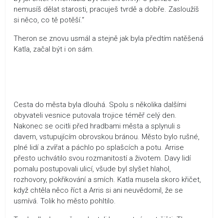
nemusíš dělat starosti, pracuješ tvrdě a dobře. Zasloužíš
si něco, co tě potěší.“
Theron se znovu usmál a stejně jak byla předtím natěšená
Katla, začal být i on sám.
Cesta do města byla dlouhá. Spolu s několika dalšími
obyvateli vesnice putovala trojice téměř celý den.
Nakonec se ocitli před hradbami města a splynuli s
davem, vstupujícím obrovskou bránou. Město bylo rušné,
plné lidí a zvířat a páchlo po splašcích a potu. Arrise
přesto uchvátilo svou rozmanitostí a životem. Davy lidí
pomalu postupovali ulicí, všude byl slyšet hlahol,
rozhovory, pokřikování a smích. Katla musela skoro křičet,
když chtěla něco říct a Arris si ani neuvědomil, že se
usmívá. Tolik ho město pohltilo.