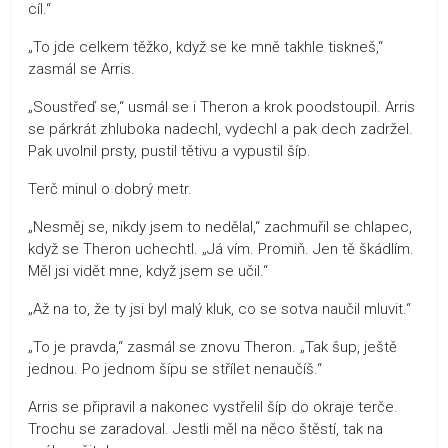
cíl.“
„To jde celkem těžko, když se ke mně takhle tiskneš,“
zasmál se Arris.
„Soustřeď se,“ usmál se i Theron a krok poodstoupil. Arris
se párkrát zhluboka nadechl, vydechl a pak dech zadržel.
Pak uvolnil prsty, pustil tětivu a vypustil šíp.
Terč minul o dobrý metr.
„Nesměj se, nikdy jsem to nedělal,“ zachmuřil se chlapec,
když se Theron uchechtl. „Já vím. Promiň. Jen tě škádlím.
Měl jsi vidět mne, když jsem se učil.“
„Až na to, že ty jsi byl malý kluk, co se sotva naučil mluvit.“
„To je pravda,“ zasmál se znovu Theron. „Tak šup, ještě
jednou. Po jednom šípu se střílet nenaučíš.“
Arris se připravil a nakonec vystřelil šíp do okraje terče.
Trochu se zaradoval. Jestli měl na něco štěstí, tak na