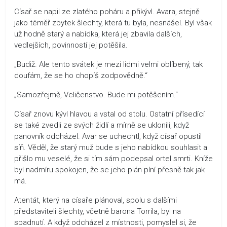
Císař se napil ze zlatého poháru a přikývl. Avara, stejně
jako téměř zbytek šlechty, která tu byla, nesnášel. Byl však
už hodně starý a nabídka, která jej zbavila dalších,
vedlejších, povinností jej potěšila.
„Budiž. Ale tento svátek je mezi lidmi velmi oblíbený, tak
doufám, že se ho chopíš zodpovědně.“
„Samozřejmě, Veličenstvo. Bude mi potěšením.“
Císař znovu kývl hlavou a vstal od stolu. Ostatní přísedící
se také zvedli ze svých židlí a mírně se uklonili, když
panovník odcházel. Avar se uchechtl, když císař opustil
síň. Věděl, že starý muž bude s jeho nabídkou souhlasit a
přišlo mu veselé, že si tím sám podepsal ortel smrti. Kníže
byl nadmíru spokojen, že se jeho plán plní přesně tak jak
má.
Atentát, který na císaře plánoval, spolu s dalšími
představiteli šlechty, včetně barona Torrila, byl na
spadnutí. A když odcházel z místnosti, pomyslel si, že