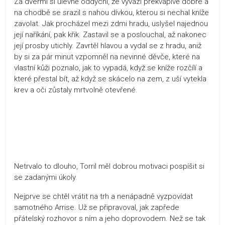
Za dveřmi si úlevně oddychl, že vyvázl překvapivě dobře a
na chodbě se srazil s nahou dívkou, kterou si nechal kníže
zavolat. Jak procházel mezi zdmi hradu, uslyšel najednou
její naříkání, pak křik. Zastavil se a poslouchal, až nakonec
její prosby utichly. Zavrtěl hlavou a vydal se z hradu, aniž
by si za pár minut vzpomněl na nevinné děvče, které na
vlastní kůži poznalo, jak to vypadá, když se kníže rozčílí a
které přestal bít, až když se skácelo na zem, z uší vytekla
krev a oči zůstaly mrtvolně otevřené.
Netrvalo to dlouho, Torril měl dobrou motivaci pospíšit si
se zadanými úkoly.
Nejprve se chtěl vrátit na trh a nenápadně vyzpovídat
samotného Arrise. Už se připravoval, jak zapřede
přátelský rozhovor s ním a jeho doprovodem. Než se tak