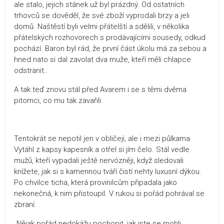
ale stalo, jejich stánek už byl prázdný. Od ostatních
trhovců se dověděl, že své zboží vyprodali brzy a jeli
domů. Naštěstí byli velmi přátelští a sdělili, v několika
přátelských rozhovorech s prodávajícími sousedy, odkud
pochází. Baron byl rád, že první část úkolu má za sebou a
hned nato si dal zavolat dva muže, kteří měli chlapce
odstranit..
A tak teď znovu stál před Avarem i se s těmi dvěma
pitomci, co mu tak zavařili.
Tentokrát se nepotil jen v obličeji, ale i mezi půlkama.
Vytáhl z kapsy kapesník a otřel si jím čelo. Stál vedle
mužů, kteří vypadali ještě nervózněji, když sledovali
knížete, jak si s kamennou tváří čistí nehty luxusní dýkou.
Po chvilce ticha, která provinilcům připadala jako
nekonečná, k nim přistoupil. V rukou si pořád pohrával se
zbraní.
„Nějak pořád nedokážu pochopit, jak jste se mohli