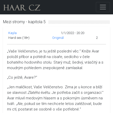
Mezi stromy - kapitola 5
Kayla
1/1/2022 - 20:20
Hard sex (18+)
Originál
2
„Vaše Veličenstvo, je tu ještě poslední věc.“ Kníže Avar
položil příbor a pohlédl na císaře, sedícího v čele
bohatého hodovního stolu. Starý muž, šedivý, vrásčitý a s
moudrým pohledem znepokojeně zamlaskal.
„Co ještě, Avare?“
„Jen maličkost, Vaše Veličenstvo. Zima je u konce a blíží
se slavnost
Zlatého květu.
Je potřeba začít s organizací.“
Avar mluvil medovým hlasem a s pokorným úsměvem na
tváři. „Ale, pokud se tím nechcete letos zatěžovat, bude
mi ctí, postarat se osobně o vše potřebné.“