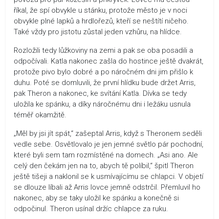
říkal, že spí obvykle u stánku, protože město je v noci
obvykle plné lapků a hrdlořezů, kteří se neštítí ničeho.
Také vždy pro jistotu zůstal jeden vzhůru, na hlídce.
Rozložili tedy lůžkoviny na zemi a pak se oba posadili a
odpočívali. Katla nakonec zašla do hostince ještě dvakrát,
protože pivo bylo dobré a po náročném dni jim přišlo k
duhu. Poté se domluvili, že první hlídku bude držet Arris,
pak Theron a nakonec, ke svítání Katla. Dívka se tedy
uložila ke spánku, a díky náročnému dni i ležáku usnula
téměř okamžitě.
„Měl by jsi jít spát,“ zašeptal Arris, když s Theronem seděli
vedle sebe. Osvětlovalo je jen jemné světlo pár pochodní,
které byli sem tam rozmístěné na domech. „Asi ano. Ale
celý den čekám jen na to, abych tě políbil,“ špitl Theron
ještě tišeji a naklonil se k usmívajícímu se chlapci. V objetí
se dlouze líbali až Arris lovce jemně odstrčil. Přemluvil ho
nakonec, aby se taky uložil ke spánku a konečně si
odpočinul. Theron usínal držíc chlapce za ruku.