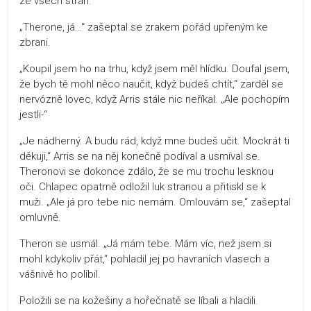
ze všech stran.
„Therone, já…“ zašeptal se zrakem pořád upřeným ke
zbrani.
„Koupil jsem ho na trhu, když jsem měl hlídku. Doufal jsem,
že bych tě mohl něco naučit, když budeš chtít,“ zarděl se
nervózně lovec, když Arris stále nic neříkal. „Ale pochopím
jestli-“
„Je nádherný. A budu rád, když mne budeš učit. Mockrát ti
děkuji,“ Arris se na něj konečně podíval a usmíval se.
Theronovi se dokonce zdálo, že se mu trochu lesknou
oči. Chlapec opatrně odložil luk stranou a přitiskl se k
muži. „Ale já pro tebe nic nemám. Omlouvám se,“ zašeptal
omluvně.
Theron se usmál. „Já mám tebe. Mám víc, než jsem si
mohl kdykoliv přát,“ pohladil jej po havraních vlasech a
vášnivě ho políbil.
Položili se na kožešiny a hořečnatě se líbali a hladili.