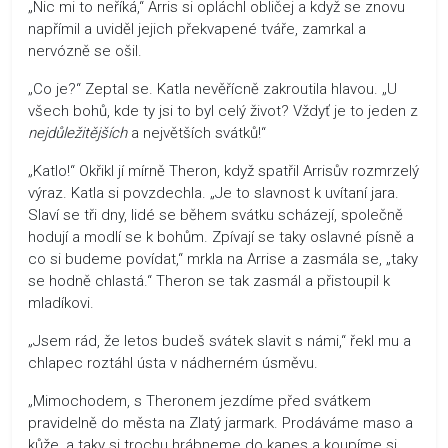
„Nic mi to neříká,“ Arris si opláchl obličej a když se znovu
napřímil a uviděl jejich překvapené tváře, zamrkal a
nervózně se ošil.
„Co je?“ Zeptal se. Katla nevěřícně zakroutila hlavou. „U
všech bohů, kde ty jsi to byl celý život? Vždyť je to jeden z
nejdůležitějších
a největších svátků!“
„Katlo!“ Okřikl jí mírně Theron, když spatřil Arrisův rozmrzelý
výraz. Katla si povzdechla. „Je to slavnost k uvítaní jara.
Slaví se tři dny, lidé se během svátku scházejí, společně
hodují a modlí se k bohům. Zpívají se taky oslavné písně a
co si budeme povídat,“ mrkla na Arrise a zasmála se, „taky
se hodně chlastá.“ Theron se tak zasmál a přistoupil k
mladíkovi.
„Jsem rád, že letos budeš svátek slavit s námi,“ řekl mu a
chlapec roztáhl ústa v nádherném úsměvu.
„Mimochodem, s Theronem jezdíme před svátkem
pravidelně do města na Zlatý jarmark. Prodáváme maso a
kůže, a taky si trochu hrábneme do kapes a koupíme si