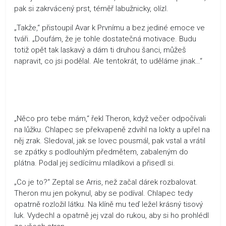
pak si zakrvácený prst, téměř labužnicky, olízl.
„Takže,“ přistoupil Avar k Prvnímu a bez jediné emoce ve
tváři. „Doufám, že je tohle dostatečná motivace. Budu
totiž opět tak laskavý a dám ti druhou šanci, můžeš
napravit, co jsi podělal. Ale tentokrát, to uděláme jinak…“
„Něco pro tebe mám,“ řekl Theron, když večer odpočívali
na lůžku. Chlapec se překvapeně zdvihl na lokty a upřel na
něj zrak. Sledoval, jak se lovec pousmál, pak vstal a vrátil
se zpátky s podlouhlým předmětem, zabaleným do
plátna. Podal jej sedícímu mladíkovi a přisedl si.
„Co je to?“ Zeptal se Arris, než začal dárek rozbalovat.
Theron mu jen pokynul, aby se podíval. Chlapec tedy
opatrně rozložil látku. Na klíně mu teď ležel krásný tisový
luk. Vydechl a opatrně jej vzal do rukou, aby si ho prohlédl