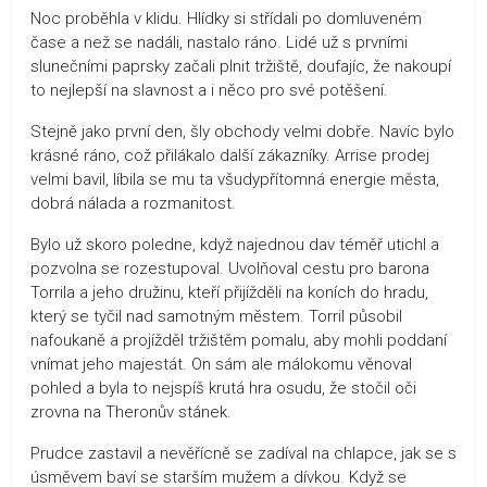
Noc proběhla v klidu. Hlídky si střídali po domluveném
čase a než se nadáli, nastalo ráno. Lidé už s prvními
slunečními paprsky začali plnit tržiště, doufajíc, že nakoupí
to nejlepší na slavnost a i něco pro své potěšení.
Stejně jako první den, šly obchody velmi dobře. Navíc bylo
krásné ráno, což přilákalo další zákazníky. Arrise prodej
velmi bavil, líbila se mu ta všudypřítomná energie města,
dobrá nálada a rozmanitost.
Bylo už skoro poledne, když najednou dav téměř utichl a
pozvolna se rozestupoval. Uvolňoval cestu pro barona
Torrila a jeho družinu, kteří přijížděli na koních do hradu,
který se tyčil nad samotným městem. Torril působil
nafoukaně a projížděl tržištěm pomalu, aby mohli poddaní
vnímat jeho majestát. On sám ale málokomu věnoval
pohled a byla to nejspíš krutá hra osudu, že stočil oči
zrovna na Theronův stánek.
Prudce zastavil a nevěřícně se zadíval na chlapce, jak se s
úsměvem baví se starším mužem a dívkou. Když se