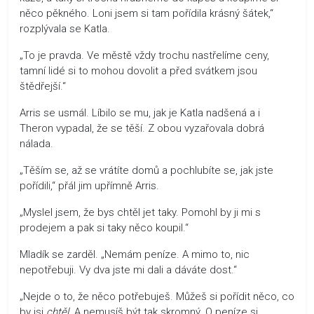
něco pěkného. Loni jsem si tam pořídila krásný šátek,“
rozplývala se Katla.
„To je pravda. Ve městě vždy trochu nastřelíme ceny,
tamní lidé si to mohou dovolit a před svátkem jsou
štědřejší.“
Arris se usmál. Líbilo se mu, jak je Katla nadšená a i
Theron vypadal, že se těší. Z obou vyzařovala dobrá
nálada.
„Těším se, až se vrátíte domů a pochlubíte se, jak jste
pořídili,“ přál jim upřímně Arris.
„Myslel jsem, že bys chtěl jet taky. Pomohl by ji mi s
prodejem a pak si taky něco koupil.“
Mladík se zarděl. „Nemám peníze. A mimo to, nic
nepotřebuji. Vy dva jste mi dali a dáváte dost.“
„Nejde o to, že něco potřebuješ. Můžeš si pořídit něco, co
by jsi
chtěl
. A nemusíš být tak skromný. O peníze si