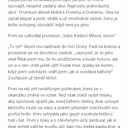
opovážit, nesplnit zadaný úkol. Naprosto jednoduchý
úkol.“ Promluvil děsivě klidně k Prvnímu a Druhému. Oba se
začali klepat a potit, věděli a už mnohokrát slyšeli, čeho je
kníže schopný, obzvlášť, když není po jeho.
První se odhodlal promluvit: „Vaše Knížecí Milosti, dovol-“
„To on!“ Skočil mu naléhavě do řeči Druhý. Padl na kolena a
prosebně se na šlechtice zadíval. „Jasnosti! Je to jeho
vina! Říkal jsem mu, že ho podřízneme a bude hotovo, ale
on si s ním chtěl ještě užít! Poslal mne zpátky ke koním,
když jsem odcházel, viděl jsem, jak si sundavá kalhoty!“
Zoufalostí už téměř křičel.
První na něj vrhl nevěřícným pohledem, který se v
okamžiku změnil ve vztek. Než však stačil vydat hlásku,
aby oponoval, spatřil jak, snad během vteřiny, Avar uchopil
klečícího muže za vlasy a jedním přesným máchnutím mu
prořízl hrdlo. Krev vytryskla jako gejzír a pokryla knížecí
tvář i šat. První v šoku a s otevřenými ústy sledoval, jak si
Avar jemně sáhl ke koutku úst, kam mu stekla kapka krve, a