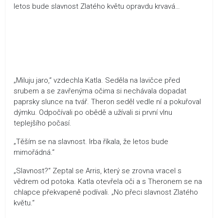
letos bude slavnost Zlatého květu opravdu krvavá…
„Miluju jaro,“ vzdechla Katla. Seděla na lavičce před
srubem a se zavřenýma očima si nechávala dopadat
paprsky slunce na tvář. Theron seděl vedle ní a pokuřoval
dýmku. Odpočívali po obědě a užívali si první vlnu
teplejšího počasí.
„Těším se na slavnost. Irba říkala, že letos bude
mimořádná.“
„Slavnost?“ Zeptal se Arris, který se zrovna vracel s
vědrem od potoka. Katla otevřela oči a s Theronem se na
chlapce překvapeně podívali. „No přeci slavnost Zlatého
květu.“