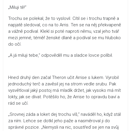
„Miluji tě!“
Trochu se polekal, že to vyslovil. Cítil se i trochu trapně a
napjatě sledoval, co na to Arris. Ten se na něj překvapeně
a vážně podíval. Klekl si poté naproti němu, vzal jeho tvář
mezi jemné, téměř ženské dlaně a podíval se mu hluboko
do očí.
„A já miluji tebe,“ odpověděl mu a sladce lovce políbil.
Hned druhý den začal Theron učit Arrise s lukem. Vyrobil
jednoduchý terč a zavěsil jej na strom vedle srubu. Pak
vysvětloval jaký postoj má mladík držet, jak vysoko má mít
lokty, jak se dívat. Potěšilo ho, že Arrise to opravdu baví a
rád se učí.
„Srovnej záda a loket dej trochu víš,“ naváděl ho, když stál
za ním. Lehce se dotkl jeho paže a nasměroval ji do
správné pozice. „Nemysli na nic, soustřeď se jen na svůj