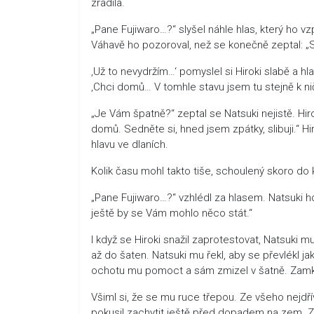
zradila.
„Pane Fujiwaro…?“ slyšel náhle hlas, který ho v
Váhavě ho pozoroval, než se konečně zeptal: „
‚Už to nevydržím…‘ pomyslel si Hiroki slabě a hl
‚Chci domů… V tomhle stavu jsem tu stejně k ni
„Je Vám špatně?“ zeptal se Natsuki nejistě. Hiroki
domů. Sedněte si, hned jsem zpátky, slibuji.“ Hi
hlavu ve dlaních.
Kolik času mohl takto tiše, schoulený skoro do k
„Pane Fujiwaro…?“ vzhlédl za hlasem. Natsuki 
ještě by se Vám mohlo něco stát.“
I když se Hiroki snažil zaprotestovat, Natsuki 
až do šaten. Natsuki mu řekl, aby se převlékl ja
ochotu mu pomoct a sám zmizel v šatně. Zamk
Všiml si, že se mu ruce třepou. Ze všeho nejdří
pokusil zachytit ještě před dopadem na zem. Zla