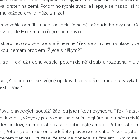
oval prsten na zemi. Potom ho rychle zvedl a klepaje se nasadil si h
že mu každou chvíle může zmizet.
 zdvořile odmítl a usadil se, čekajíc na něj, až bude hotový i on. C
erzací, ale Hirokimu do řeči moc nebylo.
skoro nic o sobě v podstatě nevíme,“ řekl se smíchem v hlase. „Jes
ičkou, nemám problém. Žijete s někým?“
 se Hiroki, už trochu vesele, potom do něj dloubl a rozcuchal mu v
 se. „A já budu muset věčně opakovat, že staršímu muži nikdy vykat
ktuji Vás.“
ňoval plaveckých soutěží, žádnou jste nikdy nevynechal,“ řekl Natsuk
em k zemi. „Vždycky jste skončil na prvním, nejhůře na druhém místě
ofesionálovi, zatímco jste byl v té době ještě amatér. Potom jste je
něj: „Potom jste zničehonic odešel z plaveckého klubu. Nikomu jste
nil během tréninku, jiní zase, že jste se pohádal s učitelem… Smím se