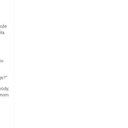
tože
la.
ku
je?“
vody,
jenom