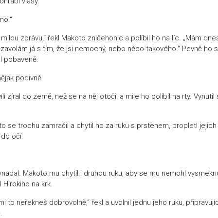
hrábl vlasy.
imo.“
ilou zprávu,“ řekl Makoto zničehonic a políbil ho na líc. „Mám dnes
zavolám já s tím, že jsi nemocný, nebo něco takového.“ Pevně ho s
al pobaveně.
nějak podivně.
i zíral do země, než se na něj otočil a mile ho políbil na rty. Vynutil 
o se trochu zamračil a chytil ho za ruku s prstenem, propletl jejich
 do očí.
vynadal. Makoto mu chytil i druhou ruku, aby se mu nemohl vysmekn
il Hirokiho na krk.
 to neřekneš dobrovolně,“ řekl a uvolnil jednu jeho ruku, připravujíc
.