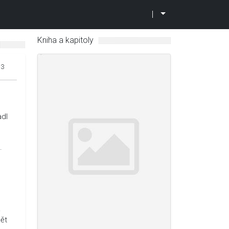
|
Kniha a kapitoly
13
adl
.
.
pět