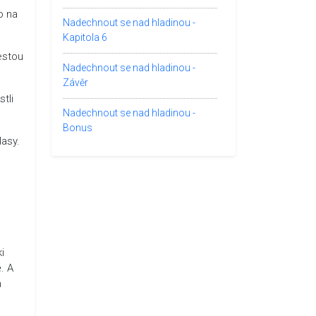
o na
Nadechnout se nad hladinou -
Kapitola 6
estou
Nadechnout se nad hladinou -
Závěr
tli
Nadechnout se nad hladinou -
Bonus
lasy.
i
. A
n