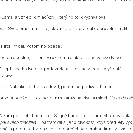
usmál a vzhlédl k mladíkovi, který ho tolik vychvaloval.
osti. Svou práci mám rád, plavání jsem se vzdal dobrovolně,“ řekl
 Hiroki mlčel. Potom ho obešel.
ebe ohleduplné,“ změnil Hiroki téma a hledal klíče ve své kabeli.
“ zeptal se ho Natsuki podezřele a Hiroki se zarazil, když chtěl
odíval.
em. Natsuki ho chvíli sledoval, potom se podíval stranou.
 pouze a odešel. Hiroki se za ním zaraženě díval a mlčel.
Co to do něj
. Nikam pospíchat nemusel. Stejně bude doma sám. Makotovi volat
pal svého manžela
– pamatoval si jeho divokost, když před lety vyk
atná, a potom to byl on sám, kdo přešel pod druhou firmu za vidino