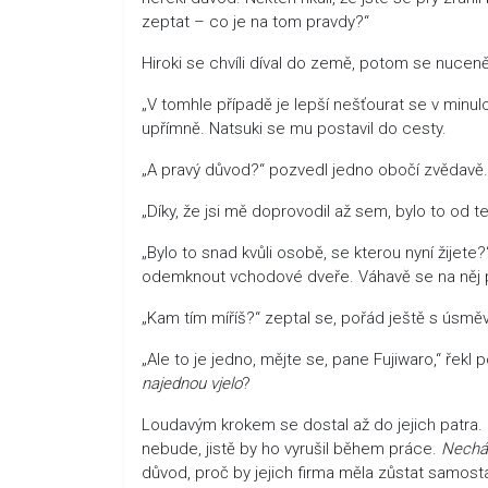
zeptat – co je na tom pravdy?“
Hiroki se chvíli díval do země, potom se nuceně 
„V tomhle případě je lepší nešťourat se v minul
upřímně. Natsuki se mu postavil do cesty.
„A pravý důvod?“ pozvedl jedno obočí zvědavě.
„Díky, že jsi mě doprovodil až sem, bylo to od t
„Bylo to snad kvůli osobě, se kterou nyní žijete?
odemknout vchodové dveře. Váhavě se na něj p
„Kam tím míříš?“ zeptal se, pořád ještě s úsměv
„Ale to je jedno, mějte se, pane Fujiwaro,“ řekl
najednou vjelo
?
Loudavým krokem se dostal až do jejich patra
nebude, jistě by ho vyrušil během práce.
Nechá
důvod, proč by jejich firma měla zůstat samost