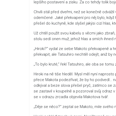
lepšího postavení a zisku. Za co tehdy tolik boj
Chvíli stál před dveřmi, než se konečně odvážil
odemčené. Jaké překvapení pro něj bylo, když hn
přešel do kuchyně, kde slyšel jakýsi cizí hlas,
Už chtěl použít svou kabelu s věcmi jako zbraň, al
stolu sedí onen muž, jehož hlas a smích ihned n
„Hiroki?“ vydal ze sebe Makoto překvapeně a hn
překvapit, ale Tatsuhiro nechtěl odejít, aniž by 
„To bylo kruté,“ řekl Tatsuhiro, ale oba se tomu 
Hiroki na ně tiše hleděl. Mysl měl nyní naprost
přece Makota podezřívat, že by ho podvedl… nato
odkýval a beze slova přešel pryč, zatímco se za
se zastavil v koupelně a pozoroval svůj odraz v
se v odrazu zrcadla objevila Makotova tvář.
„Děje se něco?“ zeptal se Makoto, mile svého m