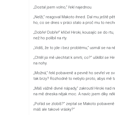
„Dostal jsem volno,“ řekl najednou.
„Nelži,“ reagoval Makoto ihned. Dal mu ještě p
ho, co se dnes v práci stalo a proč mu to nechc
„Dobře! Dobře!“ křičel Hiroki, kousajíc se do rt
než ho políbil na rty.
„Vidíš, že to jde i bez problému,“ usmál se na ně
„Chtěl jsi mě ulechtat k smrti, co?“ ušklíbl se 
na nohy.
„Možná,“ řekl pobaveně a pevně ho sevřel ve sv
tak brzy? Rozhodně to nebylo proto, abys mě t
„Máš vážně divné nápady,“ zakroutil Hiroki nad
na mě dneska nějak moc. A navíc jsem díky
ně
„Pořád se zlobíš?“ zeptal se Makoto pobaveně a 
máš ale takové vrásky?“