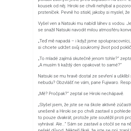
kousek od něj. Hiroki se chvíli nehýbal a pozor
prsteníček. Pevně ho stiskl, jakoby si myslel, 
Vyšel ven a Natsuki mu nabídl láhev s vodou. Jen
se snažil Natsuki navodit milou atmosféru konv
„Teď mě napadá – i když jsme spolupracovníci, 
si chcete udržet svůj soukromý život pod pokl
„To mladé zajímá skutečně jenom tohle?“ zeptal
„A musím ti každý den opakovat to samé?“
Natsuki se mu hravě dostal ze sevření a ušklíbl
nebudu? Obzvlášť ne vám, pane Fujiwaro. Respe
„Mě? Pročpak?“ zeptal se Hiroki nechápavě.
„Slyšel jsem, že jste se na škole aktivně zúčast
unešeně a Hiroki se po chvíli zastavil s pohled
to pouze dvakrát, protože jste soutěžil proti pr
vyhrával. Ale…“ Sám se zastavil a otočil se na 
neřekl důvod. Někteří říkali, že jste se prý zra