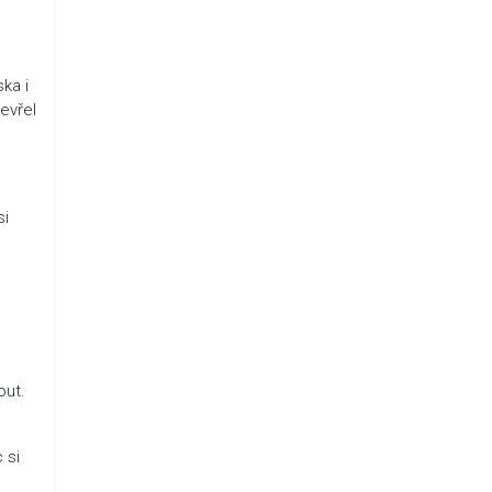
ka i
evřel
si
out.
 si