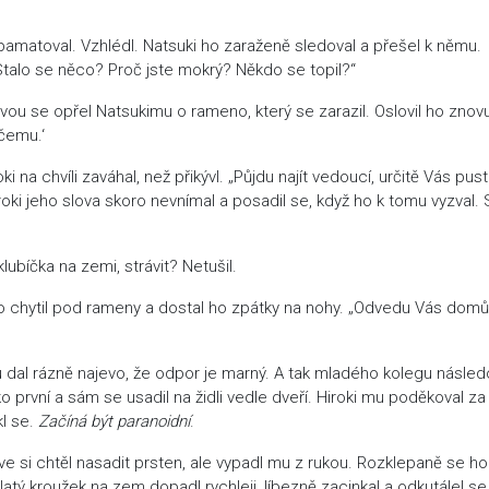
zpamatoval. Vzhlédl. Natsuki ho zaraženě sledoval a přešel k němu.
Stalo se něco? Proč jste mokrý? Někdo se topil?“
avou se opřel Natsukimu o rameno, který se zarazil. Oslovil ho znov
čemu.‘
 na chvíli zaváhal, než přikývl. „Půjdu najít vedoucí, určitě Vás pust
roki jeho slova skoro nevnímal a posadil se, když ho k tomu vyzval. 
lubíčka na zemi, strávit? Netušil.
ho chytil pod rameny a dostal ho zpátky na nohy. „Odvedu Vás domů
mu dal rázně najevo, že odpor je marný. A tak mladého kolegu násled
ko první a sám se usadil na židli vedle dveří. Hiroki mu poděkoval za
l se.
Začíná být paranoidní
.
ve si chtěl nasadit prsten, ale vypadl mu z rukou. Rozklepaně se ho
tý kroužek na zem dopadl rychleji, líbezně zacinkal a odkutálel se