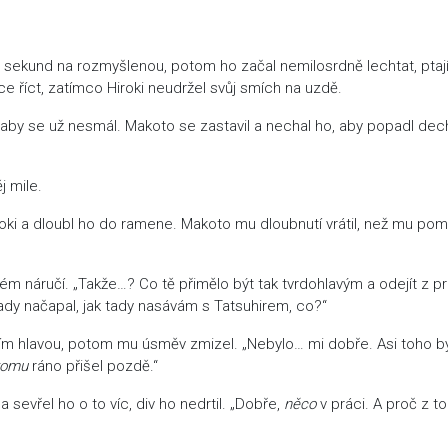
ět sekund na rozmyšlenou, potom ho začal nemilosrdně lechtat, ptaj
e říct, zatímco Hiroki neudržel svůj smích na uzdě.
u, aby se už nesmál. Makoto se zastavil a nechal ho, aby popadl dec
j mile.
Hiroki a dloubl ho do ramene. Makoto mu dloubnutí vrátil, než mu po
ém náručí. „Takže…? Co tě přimělo být tak tvrdohlavým a odejít z p
ady načapal, jak tady nasávám s Tatsuhirem, co?“
 ním hlavou, potom mu úsměv zmizel. „Nebylo… mi dobře. Asi toho b
komu
ráno přišel pozdě.“
sevřel ho o to víc, div ho nedrtil. „Dobře,
něco
v práci. A proč z t