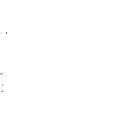
idli u
mohl
roki
 to