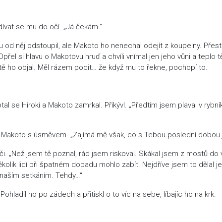
odívat se mu do očí. „Já čekám.“
chu od něj odstoupil, ale Makoto ho nenechal odejít z koupelny. Přes
řel si hlavu o Makotovu hruď a chvíli vnímal jen jeho vůni a teplo tě
istě ho objal. Měl rázem pocit… že když mu to řekne, pochopí to.
al se Hiroki a Makoto zamrkal. Přikývl. „Předtím jsem plaval v rybní
ekl Makoto s úsměvem. „Zajímá mě však, co s Tebou poslední dobou 
či. „Než jsem tě poznal, rád jsem riskoval. Skákal jsem z mostů do 
několik lidí při špatném dopadu mohlo zabít. Nejdříve jsem to dělal 
ed naším setkáním. Tehdy…“
 Pohladil ho po zádech a přitiskl o to víc na sebe, líbajíc ho na krk.