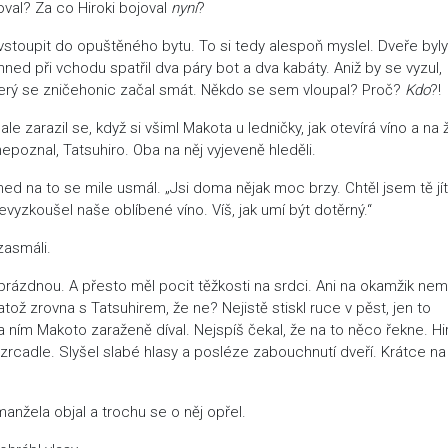
oval? Za co Hiroki bojoval
nyní
?
 vstoupit do opuštěného bytu. To si tedy alespoň myslel. Dveře byly
ed při vchodu spatřil dva páry bot a dva kabáty. Aniž by se vyzul,
 který se zničehonic začal smát. Někdo se sem vloupal? Proč?
Kdo
?!
e zarazil se, když si všiml Makota u ledničky, jak otevírá víno a na ž
epoznal, Tatsuhiro. Oba na něj vyjeveně hleděli.
ed na to se mile usmál. „Jsi doma nějak moc brzy. Chtěl jsem tě jít
nevyzkoušel naše oblíbené víno. Víš, jak umí být dotěrný.“
zasmáli.
o prázdnou. A přesto měl pocit těžkosti na srdci. Ani na okamžik ne
ž zrovna s Tatsuhirem, že ne? Nejistě stiskl ruce v pěst, jen to
 ním Makoto zaraženě díval. Nejspíš čekal, že na to něco řekne. Hi
 zrcadle. Slyšel slabé hlasy a posléze zabouchnutí dveří. Krátce na
anžela objal a trochu se o něj opřel.