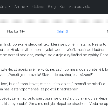
árna
Anime
Galerie
Blog
Kontakt a pravidla
Klasika (18+)
Originál
a Hiroki polekaně sledoval ruku, která se po něm natáhla. Než si to
ál se. Hiroki chvíli nemohl myslet. Jedno věděl; musí nad hladinu!
e se odrazil ode dna, zachytil se okraje a vyškrábal se zpátky. Pop
u vztekle, ztrácejíc své nervy úplně, zatímco mu srdce splašeně bilo
en. „Porušil jste pravidla! Skákat do bazénu je zakázané!“
íkovi, budeš toho litovat, strhnou ti to z platu,“ zasmál se mladík a
na nás ještě vzpomeneš, až poletíš k nadřízené!“
yž věděl, že je naprosto sám, opřel se o zeď a cítil, jak moc se klepe
Stiskl zuby k sobě. Zima mu nebyla, klepal se strachem. Voda ho o