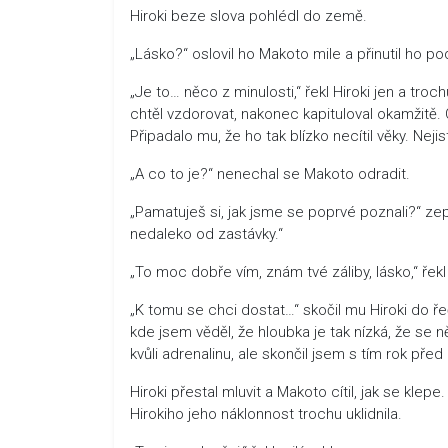
Hiroki beze slova pohlédl do země.
„Lásko?“ oslovil ho Makoto mile a přinutil ho p
„Je to… něco z minulosti,“ řekl Hiroki jen a tro
chtěl vzdorovat, nakonec kapituloval okamžitě. Op
Připadalo mu, že ho tak blízko necítil věky. Nej
„A co to je?“ nenechal se Makoto odradit.
„Pamatuješ si, jak jsme se poprvé poznali?“ zept
nedaleko od zastávky.“
„To moc dobře vím, znám tvé záliby, lásko,“ ř
„K tomu se chci dostat…“ skočil mu Hiroki do ře
kde jsem věděl, že hloubka je tak nízká, že se 
kvůli adrenalinu, ale skončil jsem s tím rok př
Hiroki přestal mluvit a Makoto cítil, jak se klepe.
Hirokiho jeho náklonnost trochu uklidnila.