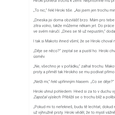
Hiroki pohlédl trochu k zemi. Nepřítomně mu pro
„To nic,“ řekl Hiroki tiše. „Asi jsem jen trochu m
„Dneska jsi doma obzvlášť brzo. Mám pro tebe m
zítra volno, takže můžeme někam jet. Do práce 
ve svém náručí. „Dnes se tě už nepustím,“ dod
I tak si Makoto ihned všiml, že se Hiroki choval 
„Děje se něco?“ zeptal se a pustil ho. Hiroki chvíl
úsměv.
„Ne, všechno je v pořádku,“ zalhal trochu. Makot
prsty a přiměl tak Hirokiho se mu podívat přímo
„Nelži mi,“ řekl upřímným hlasem. „Co se děje?“
Hiroki uhnul pohledem. Hned si za to v duchu 
Započal výslech
. Přiblížil se o trochu blíž a políb
„Pokud mi to neřekneš, budu tě lechtat, dokud mi
už výhružně prsty. Hiroki věděl, že to myslí vážně