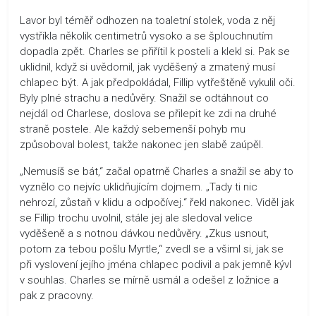
Lavor byl téměř odhozen na toaletní stolek, voda z něj
vystříkla několik centimetrů vysoko a se šplouchnutím
dopadla zpět. Charles se přiřítil k posteli a klekl si. Pak se
uklidnil, když si uvědomil, jak vyděšený a zmatený musí
chlapec být. A jak předpokládal, Fillip vytřeštěně vykulil oči.
Byly plné strachu a nedůvěry. Snažil se odtáhnout co
nejdál od Charlese, doslova se přilepit ke zdi na druhé
straně postele. Ale každý sebemenší pohyb mu
způsoboval bolest, takže nakonec jen slabě zaúpěl.
„Nemusíš se bát,“ začal opatrně Charles a snažil se aby to
vyznělo co nejvíc uklidňujícím dojmem. „Tady ti nic
nehrozí, zůstaň v klidu a odpočívej.“ řekl nakonec. Viděl jak
se Fillip trochu uvolnil, stále jej ale sledoval velice
vyděšeně a s notnou dávkou nedůvěry. „Zkus usnout,
potom za tebou pošlu Myrtle,“ zvedl se a všiml si, jak se
při vyslovení jejího jména chlapec podivil a pak jemně kývl
v souhlas. Charles se mírně usmál a odešel z ložnice a
pak z pracovny.