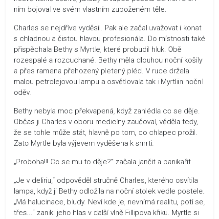
ním bojoval ve svém vlastním zuboženém těle.
Charles se nejdříve vyděsil. Pak ale začal uvažovat i konat
s chladnou a čistou hlavou profesionála. Do místnosti také
přispěchala Bethy s Myrtle, které probudil hluk. Obě
rozespalé a rozcuchané. Bethy měla dlouhou noční košily
a přes ramena přehozený pletený pléd. V ruce držela
malou petrolejovou lampu a osvětlovala tak i Myrtliin noční
oděv.
Bethy nebyla moc překvapená, když zahlédla co se děje.
Občas ji Charles v oboru medicíny zaučoval, věděla tedy,
že se tohle může stát, hlavně po tom, co chlapec prožil.
Zato Myrtle byla výjevem vyděšena k smrti.
„Proboha!!! Co se mu to děje?“ začala jančit a panikařit.
„Je v deliriu,“ odpověděl stručně Charles, kterého osvítila
lampa, když ji Bethy odložila na noční stolek vedle postele.
„Má halucinace, bludy. Neví kde je, nevnímá realitu, potí se,
třes...“ zanikl jeho hlas v další vlně Fillipova křiku. Myrtle si