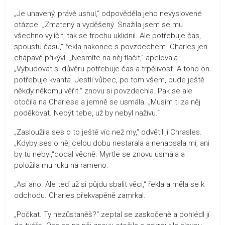
„Je unavený, právě usnul,“ odpověděla jeho nevyslovené
otázce. „Zmatený a vyděšený. Snažila jsem se mu
všechno vylíčit, tak se trochu uklidnil. Ale potřebuje čas,
spoustu času,“ řekla nakonec s povzdechem. Charles jen
chápavě přikývl. „Nesmíte na něj tlačit,“ apelovala.
„Vybudovat si důvěru potřebuje čas a trpělivost. A toho on
potřebuje kvanta. Jestli vůbec, po tom všem, bude ještě
někdy někomu věřit.“ znovu si povzdechla. Pak se ale
otočila na Charlese a jemně se usmála. „Musím ti za něj
poděkovat. Nebýt tebe, už by nebyl naživu.“
„Zasloužila ses o to ještě víc než my,“ odvětil jí Chrasles.
„Kdyby ses o něj celou dobu nestarala a nenapsala mi, ani
by tu nebyl,“dodal věcně. Myrtle se znovu usmála a
položila mu ruku na rameno.
„Asi ano. Ale teď už si půjdu sbalit věci,“ řekla a měla se k
odchodu. Charles překvapěně zamrkal.
„Počkat. Ty nezůstaněš?“ zeptal se zaskočeně a pohlédl jí