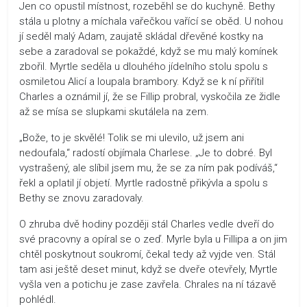
Jen co opustil místnost, rozeběhl se do kuchyně. Bethy
stála u plotny a míchala vařečkou vařící se oběd. U nohou
jí seděl malý Adam, zaujatě skládal dřevěné kostky na
sebe a zaradoval se pokaždé, když se mu malý komínek
zbořil. Myrtle seděla u dlouhého jídelního stolu spolu s
osmiletou Alicí a loupala brambory. Když se k ní přiřítil
Charles a oznámil jí, že se Fillip probral, vyskočila ze židle
až se mísa se slupkami skutálela na zem.
„Bože, to je skvělé! Tolik se mi ulevilo, už jsem ani
nedoufala,“ radostí objímala Charlese. „Je to dobré. Byl
vystrašený, ale slíbil jsem mu, že se za ním pak podíváš,“
řekl a oplatil jí objetí. Myrtle radostně přikývla a spolu s
Bethy se znovu zaradovaly.
O zhruba dvě hodiny později stál Charles vedle dveří do
své pracovny a opíral se o zeď. Myrle byla u Fillipa a on jim
chtěl poskytnout soukromí, čekal tedy až vyjde ven. Stál
tam asi ještě deset minut, když se dveře otevřely, Myrtle
vyšla ven a potichu je zase zavřela. Chrales na ní tázavě
pohlédl.