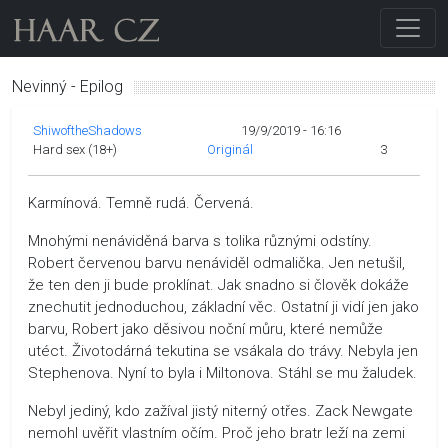
Nevinný - Epilog
ShiwoftheShadows
19/9/2019 - 16:16
Hard sex (18+)
Originál
3
Karmínová. Temně rudá. Červená.
Mnohými nenáviděná barva s tolika různými odstíny.
Robert červenou barvu nenáviděl odmalička. Jen netušil,
že ten den ji bude proklínat. Jak snadno si člověk dokáže
znechutit jednoduchou, základní věc. Ostatní ji vidí jen jako
barvu, Robert jako děsivou noční můru, které nemůže
utéct. Životodárná tekutina se vsákala do trávy. Nebyla jen
Stephenova. Nyní to byla i Miltonova. Stáhl se mu žaludek.
Nebyl jediný, kdo zažíval jistý niterný otřes. Zack Newgate
nemohl uvěřit vlastním očím. Proč jeho bratr leží na zemi