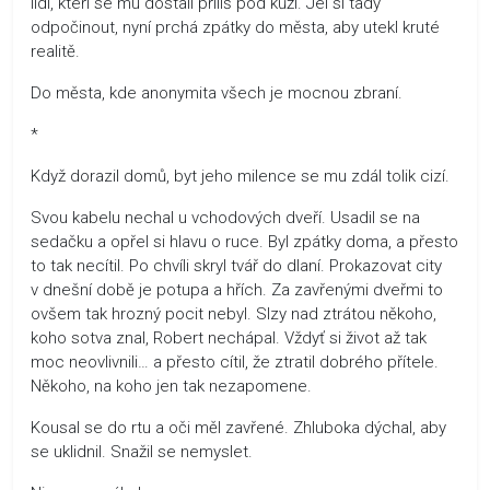
lidí, kteří se mu dostali příliš pod kůži. Jel si tady
odpočinout, nyní prchá zpátky do města, aby utekl kruté
realitě.
Do města, kde anonymita všech je mocnou zbraní.
*
Když dorazil domů, byt jeho milence se mu zdál tolik cizí.
Svou kabelu nechal u vchodových dveří. Usadil se na
sedačku a opřel si hlavu o ruce. Byl zpátky doma, a přesto
to tak necítil. Po chvíli skryl tvář do dlaní. Prokazovat city
v dnešní době je potupa a hřích. Za zavřenými dveřmi to
ovšem tak hrozný pocit nebyl. Slzy nad ztrátou někoho,
koho sotva znal, Robert nechápal. Vždyť si život až tak
moc neovlivnili… a přesto cítil, že ztratil dobrého přítele.
Někoho, na koho jen tak nezapomene.
Kousal se do rtu a oči měl zavřené. Zhluboka dýchal, aby
se uklidnil. Snažil se nemyslet.