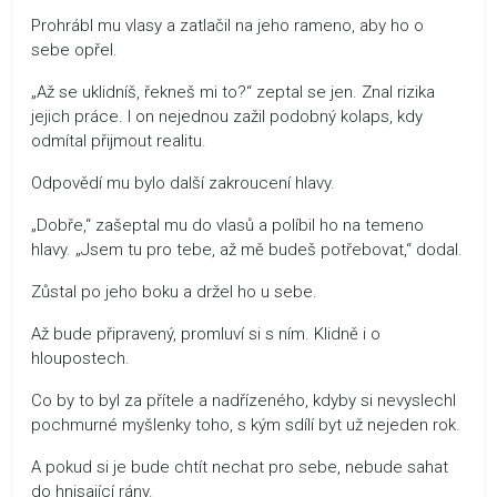
Prohrábl mu vlasy a zatlačil na jeho rameno, aby ho o
sebe opřel.
„Až se uklidníš, řekneš mi to?“ zeptal se jen. Znal rizika
jejich práce. I on nejednou zažil podobný kolaps, kdy
odmítal přijmout realitu.
Odpovědí mu bylo další zakroucení hlavy.
„Dobře,“ zašeptal mu do vlasů a políbil ho na temeno
hlavy. „Jsem tu pro tebe, až mě budeš potřebovat,“ dodal.
Zůstal po jeho boku a držel ho u sebe.
Až bude připravený, promluví si s ním. Klidně i o
hloupostech.
Co by to byl za přítele a nadřízeného, kdyby si nevyslechl
pochmurné myšlenky toho, s kým sdílí byt už nejeden rok.
A pokud si je bude chtít nechat pro sebe, nebude sahat
do hnisající rány.