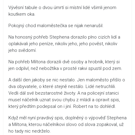
Vývěsní tabule o dvou úmrtí si místní lidé všimli jenom
koutkem oka.
Pokojný chod maloměstečka se nijak nenarušil.
Na honosný pohřeb Stephena dorazilo plno cizích lidí a
oplakávali jeho peníze, nikoliv jeho, jeho pověst, nikoliv
jeho svědomí.
Na pohřeb Miltona dorazili dvě osoby a hrobník, který si
jen odplivl, než nebožtíka v prosté rakvi spustil pod zem.
A další den jakoby se nic nestalo. Jen maloměsto přišlo o
dva obyvatele, o které stejně nestálo. Lidé netruchlili.
Vedli dál své bezstarostné životy. A na policejní stanici
musel náčelník uznat svou chybu z mládí a opravit spis,
který předtím podepsal on i jiní. Robert na to dohlédl.
Když měl nyní pravdivý spis, doplněný o výpověď Stephena
a Miltona, kterou náčelníkovi slovo od slova zopakoval, už
ho tady nic nedrželo.