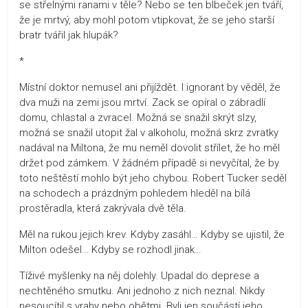
se střelnými ranami v těle? Nebo se ten blbeček jen tváří,
že je mrtvý, aby mohl potom vtipkovat, že se jeho starší
bratr tvářil jak hlupák?
*
Místní doktor nemusel ani přijíždět. I ignorant by věděl, že
dva muži na zemi jsou mrtví. Zack se opíral o zábradlí
domu, chlastal a zvracel. Možná se snažil skrýt slzy,
možná se snažil utopit žal v alkoholu, možná skrz zvratky
nadával na Miltona, že mu neměl dovolit střílet, že ho měl
držet pod zámkem. V žádném případě si nevyčítal, že by
toto neštěstí mohlo být jeho chybou. Robert Tucker seděl
na schodech a prázdným pohledem hleděl na bílá
prostěradla, která zakrývala dvě těla.
Měl na rukou jejich krev. Kdyby zasáhl… Kdyby se ujistil, že
Milton odešel… Kdyby se rozhodl jinak…
Tíživé myšlenky na něj dolehly. Upadal do deprese a
nechtěného smutku. Ani jednoho z nich neznal. Nikdy
nesoucítil s vrahy nebo obětmi. Byli jen součástí jeho