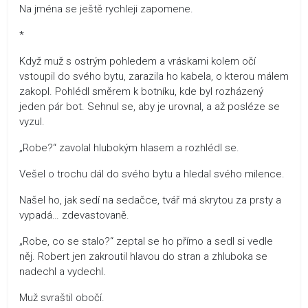
Na jména se ještě rychleji zapomene.
*
Když muž s ostrým pohledem a vráskami kolem očí
vstoupil do svého bytu, zarazila ho kabela, o kterou málem
zakopl. Pohlédl směrem k botníku, kde byl rozházený
jeden pár bot. Sehnul se, aby je urovnal, a až posléze se
vyzul.
„Robe?“ zavolal hlubokým hlasem a rozhlédl se.
Vešel o trochu dál do svého bytu a hledal svého milence.
Našel ho, jak sedí na sedačce, tvář má skrytou za prsty a
vypadá… zdevastovaně.
„Robe, co se stalo?“ zeptal se ho přímo a sedl si vedle
něj. Robert jen zakroutil hlavou do stran a zhluboka se
nadechl a vydechl.
Muž svraštil obočí.