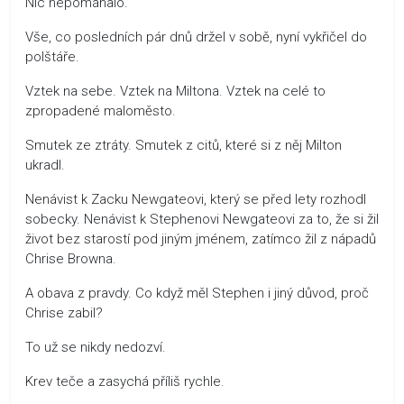
Nic nepomáhalo.
Vše, co posledních pár dnů držel v sobě, nyní vykřičel do
polštáře.
Vztek na sebe. Vztek na Miltona. Vztek na celé to
zpropadené maloměsto.
Smutek ze ztráty. Smutek z citů, které si z něj Milton
ukradl.
Nenávist k Zacku Newgateovi, který se před lety rozhodl
sobecky. Nenávist k Stephenovi Newgateovi za to, že si žil
život bez starostí pod jiným jménem, zatímco žil z nápadů
Chrise Browna.
A obava z pravdy. Co když měl Stephen i jiný důvod, proč
Chrise zabil?
To už se nikdy nedozví.
Krev teče a zasychá příliš rychle.