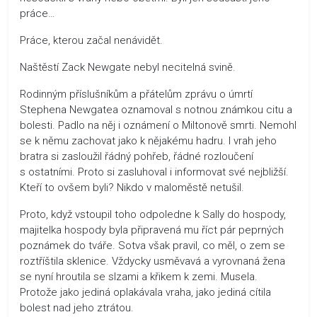
práce…
Práce, kterou začal nenávidět.
Naštěstí Zack Newgate nebyl necitelná svině.
Rodinným příslušníkům a přátelům zprávu o úmrtí
Stephena Newgatea oznamoval s notnou známkou citu a
bolesti. Padlo na něj i oznámení o Miltonově smrti. Nemohl
se k němu zachovat jako k nějakému hadru. I vrah jeho
bratra si zasloužil řádný pohřeb, řádné rozloučení
s ostatními. Proto si zasluhoval i informovat své nejbližší.
Kteří to ovšem byli? Nikdo v maloměstě netušil.
Proto, když vstoupil toho odpoledne k Sally do hospody,
majitelka hospody byla připravená mu říct pár peprných
poznámek do tváře. Sotva však pravil, co měl, o zem se
roztříštila sklenice. Vždycky usměvavá a vyrovnaná žena
se nyní hroutila se slzami a křikem k zemi. Musela.
Protože jako jediná oplakávala vraha, jako jediná cítila
bolest nad jeho ztrátou.