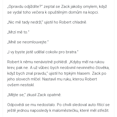
„Opravdu odjíždíte?“ zeptal se Zack jakoby omylem, když
se vydal toho večera k opuštěným domům na kopci.
„Nic mě tady nedrží,“ ujistil ho Robert chladně.
„Mrzí mě to.“
„Mně se neomlouvejte.“
„I vy byste jistě udělal cokoliv pro bratra.“
Robert k němu nenávistně pohlédl. „Kdyby měl na rukou
krev, pak ne. A už vůbec bych neobvinil nevinného člověka,
když bych znal pravdu,“ ujistil ho trpkým hlasem. Zack po
jeho slovech mlčel. Nastavil mu ruku, kterou Robert
ovšem nestiskl.
„Mějte se,“ zkusil Zack opatrně.
Odpovědi se mu nedostalo. Po chvíli sledoval auto řítící se
ještě jednou naposledy k maloměstečku, které měl střežit.