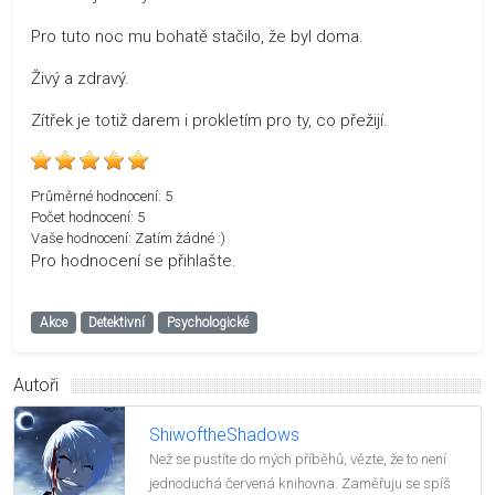
Pro tuto noc mu bohatě stačilo, že byl doma.
Živý a zdravý.
Zítřek je totiž darem i prokletím pro ty, co přežijí.
Průměrné hodnocení:
5
Počet hodnocení:
5
Vaše hodnocení:
Zatím žádné :)
Pro hodnocení se přihlašte.
Akce
Detektivní
Psychologické
Autoři
ShiwoftheShadows
Než se pustíte do mých příběhů, vězte, že to není
jednoduchá červená knihovna. Zaměřuju se spíš