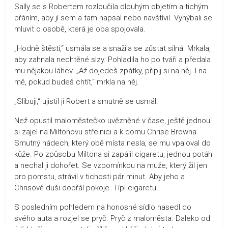
Sally se s Robertem rozloučila dlouhým objetím a tichým
přáním, aby jí sem a tam napsal nebo navštívil. Vyhýbali se
mluvit o osobě, která je oba spojovala.
„Hodně štěstí,“ usmála se a snažila se zůstat silná. Mrkala,
aby zahnala nechtěné slzy. Pohladila ho po tváři a předala
mu nějakou láhev. „Až dojedeš zpátky, připij si na něj. I na
mě, pokud budeš chtít,“ mrkla na něj.
„Slibuji,“ ujistil ji Robert a smutně se usmál.
Než opustil maloměstečko uvězněné v čase, ještě jednou
si zajel na Miltonovu střelnici a k domu Chrise Browna.
Smutný nádech, který obě místa nesla, se mu vpaloval do
kůže. Po způsobu Miltona si zapálil cigaretu, jednou potáhl
a nechal ji dohořet. Se vzpomínkou na muže, který žil jen
pro pomstu, strávil v tichosti pár minut. Aby jeho a
Chrisově duši dopřál pokoje. Típl cigaretu.
S posledním pohledem na honosné sídlo nasedl do
svého auta a rozjel se pryč. Pryč z maloměsta. Daleko od