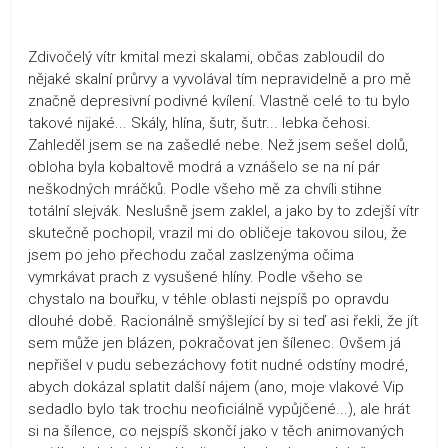
Zdivočelý vítr kmital mezi skalami, občas zabloudil do
nějaké skalní průrvy a vyvolával tím nepravidelně a pro mě
značně depresivní podivné kvílení. Vlastně celé to tu bylo
takové nijaké... Skály, hlína, šutr, šutr... lebka čehosi.
Zahleděl jsem se na zašedlé nebe. Než jsem sešel dolů,
obloha byla kobaltově modrá a vznášelo se na ní pár
neškodných mráčků. Podle všeho mě za chvíli stihne
totální slejvák. Neslušně jsem zaklel, a jako by to zdejší vítr
skutečně pochopil, vrazil mi do obličeje takovou silou, že
jsem po jeho přechodu začal zaslzenýma očima
vymrkávat prach z vysušené hlíny. Podle všeho se
chystalo na bouřku, v téhle oblasti nejspíš po opravdu
dlouhé době. Racionálně smýšlející by si teď asi řekli, že jít
sem může jen blázen, pokračovat jen šílenec. Ovšem já
nepřišel v pudu sebezáchovy fotit nudné odstíny modré,
abych dokázal splatit další nájem (ano, moje vlakové Vip
sedadlo bylo tak trochu neoficiálně vypůjčené...), ale hrát
si na šílence, co nejspíš skončí jako v těch animovaných