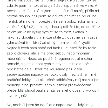
myšlenka, spustil se ten pravej slejvák. No super, tak se mi
zdá, že jsem tentokrát svoje štěstí zapomněl ve vlaku. A
odvahu stejně tak. Stál jsem tam a čuměl na něj, přišlo mi
hrozně dlouho, než jsem se odvážil přiblížit se po druhé.
Tentokrát mnohem obezřetněji jsem položil ruku na jeho
zápěstí. Když už jsem se jednou ujistil, že i to, co se zřítí z
nevím jak velké výšky, vymlátí se to mezi skalami a
nakonec dodělá v trní, může stále žít, opatrně jsem začal
vyhmatávat tep, který ač slabý, jsem skutečně vycítil.
Nejradši bych sám sobě dal facku. Je jasný, že by tohle
zabilo člověka, ale já má před sebou něco mnohem
mocnějšího. Něco, co podléhá regeneraci, ať možná
pomalé, ale stále dost rychlé, aby to umíralo a trpělo
podstatně déle. I když mě kousanec pálil, další
sebevražedné nápady, se rozkolovaly mezi stěnami mé
praštěné lebky a asi skutečně odblétávaly můj mozek jako
mouchy lejno, protože jsem s jasným přesvědčením
přešel blíž, shodil bágl a snažil se z jeho obsahu vyprostit
loveckej nůž...
Ne, nechtěl jsem ho dodělat a naporcovat, i když moje