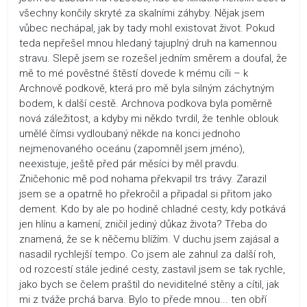
všechny končily skryté za skalními záhyby. Nějak jsem
vůbec nechápal, jak by tady mohl existovat život. Pokud
teda nepřešel mnou hledaný tajuplný druh na kamennou
stravu. Slepě jsem se rozešel jedním směrem a doufal, že
mě to mé pověstné štěstí dovede k mému cíli – k
Archnově podkově, která pro mě byla silným záchytným
bodem, k další cestě. Archnova podkova byla poměrně
nová záležitost, a kdyby mi někdo tvrdil, že tenhle oblouk
umělé čímsi vydloubaný někde na konci jednoho
nejmenovaného oceánu (zapomněl jsem jméno),
neexistuje, ještě před pár měsíci by měl pravdu.
Zničehonic mě pod nohama překvapil trs trávy. Zarazil
jsem se a opatrně ho překročil a připadal si přitom jako
dement. Kdo by ale po hodině chladné cesty, kdy potkává
jen hlínu a kamení, zničil jediný důkaz života? Třeba do
znamená, že se k něčemu blížím. V duchu jsem zajásal a
nasadil rychlejší tempo. Co jsem ale zahnul za další roh,
od rozcestí stále jediné cesty, zastavil jsem se tak rychle,
jako bych se čelem praštil do neviditelné stěny a cítil, jak
mi z tváže prchá barva. Bylo to přede mnou... ten obří