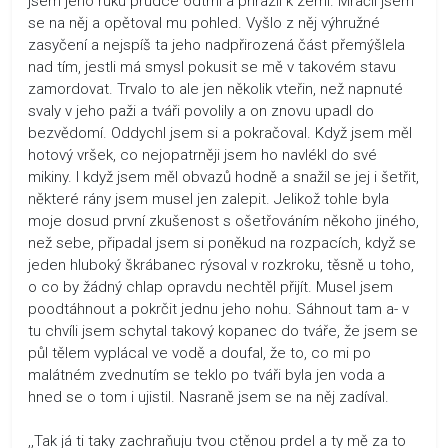
jsem jeho ruku prudce odtrhl a přirazil k zemi. Mračil jsem
se na něj a opětoval mu pohled. Vyšlo z něj výhružné
zasyčení a nejspíš ta jeho nadpřirozená část přemýšlela
nad tím, jestli má smysl pokusit se mě v takovém stavu
zamordovat. Trvalo to ale jen několik vteřin, než napnuté
svaly v jeho paži a tváři povolily a on znovu upadl do
bezvědomí. Oddychl jsem si a pokračoval. Když jsem měl
hotový vršek, co nejopatrněji jsem ho navlékl do své
mikiny. I když jsem měl obvazů hodně a snažil se jej i šetřit,
některé rány jsem musel jen zalepit. Jelikož tohle byla
moje dosud první zkušenost s ošetřováním někoho jiného,
než sebe, připadal jsem si poněkud na rozpacích, když se
jeden hluboký škrábanec rýsoval v rozkroku, těsně u toho,
o co by žádný chlap opravdu nechtěl přijít. Musel jsem
poodtáhnout a pokrčit jednu jeho nohu. Sáhnout tam a- v
tu chvíli jsem schytal takový kopanec do tváře, že jsem se
půl tělem vyplácal ve vodě a doufal, že to, co mi po
malátném zvednutím se teklo po tváři byla jen voda a
hned se o tom i ujistil. Nasraně jsem se na něj zadíval.
,,Tak já ti taky zachraňuju tvou ctěnou prdel a ty mě za to