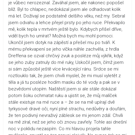
je vůbec nerozeznal. Zaváhal jsem, ale nakonec popošel
blíž. Byl to chlapec, nedokázal jsem ale odhadovat kolik
má let. Dožívají se podstatně delšího věku, než my. Sebral
jsem odvahu a lehce přejel prsty po jeho ruce. Překvapilo
mě, kolik tepla v mrtvém ještě bylo. Kdybych přišel dříve,
viděl bych ho umírat? Možná bych mu mohl pomoci.
Ukončil jsem dotyk na zápěstí a přešel mu po tváři. K
mému překvapení se jeho víčka náhle zachvěla, z hrdla
Dreffena se ozval chrčivý zvuk a posléze můj výkřik, když
se jeho zuby zatnuly do mé ruky, Uskočil jsem, čímž jsem
si sám způsobil ještě více krvácející ránu. Srdce se mi
roztlouklo tak, že jsem chvíli myslel, že mi musí vyletět z
těla a já tu posléze hodím masku do té vody a pak se v
bezvědomí utopím. Naštěstí jsem si ale stále dokázal
potom šoku ochmatat ruku a ujistit se, že můj malíček
stále existuje na mé ruce a – že se na mě upírají dvě
tyrkysové dravé oči, nyní plné strachu, nedůvěry a doufám,
že ten podivný nevraživý záblesk se mi jenom zdál. Chvíli
na mě zíral, než se jeho oči znovu zavřely. Tohle asi dnešní
noc v poklidu nezaspím. Co mi hlavou projela tahle