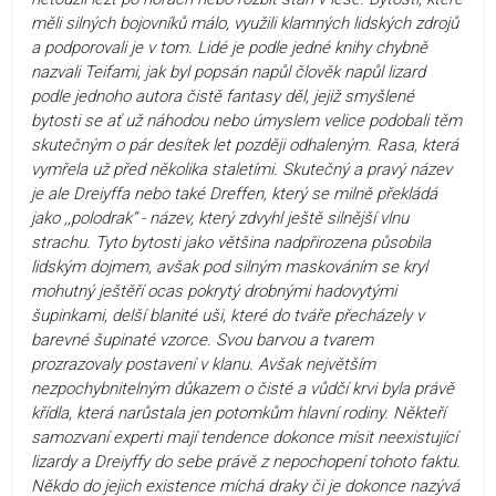
měli silných bojovníků málo, využili klamných lidských zdrojů
a podporovali je v tom. Lidé je podle jedné knihy chybně
nazvali Teifami, jak byl popsán napůl člověk napůl lizard
podle jednoho autora čistě fantasy děl, jejiž smyšlené
bytosti se ať už náhodou nebo úmyslem velice podobali těm
skutečným o pár desítek let později odhaleným. Rasa, která
vymřela už před několika staletími. Skutečný a pravý název
je ale Dreiyffa nebo také Dreffen, který se milně překládá
jako ,,polodrak“ - název, který zdvyhl ještě silnější vlnu
strachu. Tyto bytosti jako většina nadpřirozena působila
lidským dojmem, avšak pod silným maskováním se kryl
mohutný ještěří ocas pokrytý drobnými hadovytými
šupinkami, delší blanité uši, které do tváře přecházely v
barevné šupinaté vzorce. Svou barvou a tvarem
prozrazovaly postavení v klanu. Avšak největším
nezpochybnitelným důkazem o čisté a vůdčí krvi byla právě
křídla, která narůstala jen potomkům hlavní rodiny. Někteří
samozvaní experti mají tendence dokonce mísit neexistující
lizardy a Dreiyffy do sebe právě z nepochopení tohoto faktu.
Někdo do jejich existence míchá draky či je dokonce nazývá