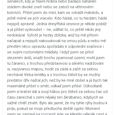
seriálech, kdy je hlavní hrdina nebo badass naháněn
stádem divoké zveři nebo se zatočí na větrnovém
kolotoči. Přišel jsem do míst, kam se odvážil málokdo, a
ještě méně se jich vracelo. Kdo hádal, co tu hledám, hádá
nejspíš správně. Jedna dreiyffská vesnice je někde poblíž
a já přišel vyzkoušet – ne, udělat to, co ještě nikdo jiný
nedokázal. Vyfotit je hezky zblízka, aniž by mě přitom
načapali a nejspíš nakouskovali na ornou půdu a nebo mě
předtím něco opravdu spořádalo k odpolední svačince i
se svými roztomilými mláďaty. I když jsem se před
slezením dolů, snažil trochu zpamovat území, mohl jsem
tu čáranici, s trochou představivosi a silného nadržování
si, nazývanou mapou, hodit za záda a začít za sebou
nechávat třeba lentilky a s trochou štěstí by se možný
predátor dřív nažral jich, než by ke mně došel a já bych tak
maximálně přišel o směr, odkaď jsem přišel. Odhodlaně
jsem si kráčel dál a svojí hůkou pro štěstí za sebou čas od
času zanechal v zemi nějaký ten škrábanec, kdybych se
vážně chtěl ztratit. Bylo ale jasné, že my tyhle rýhy budou k
prdu, pokud se moje předtucha deště vyplní. Moment
jsem se zastavil na rozcestí, kde se klikatilo několik cest a