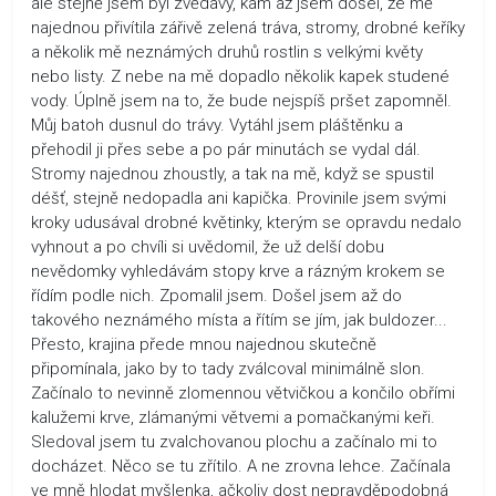
ale stejně jsem byl zvědavý, kam až jsem došel, že mě
najednou přivítila zářivě zelená tráva, stromy, drobné keříky
a několik mě neznámých druhů rostlin s velkými květy
nebo listy. Z nebe na mě dopadlo několik kapek studené
vody. Úplně jsem na to, že bude nejspíš pršet zapomněl.
Můj batoh dusnul do trávy. Vytáhl jsem pláštěnku a
přehodil ji přes sebe a po pár minutách se vydal dál.
Stromy najednou zhoustly, a tak na mě, když se spustil
déšť, stejně nedopadla ani kapička. Provinile jsem svými
kroky udusával drobné květinky, kterým se opravdu nedalo
vyhnout a po chvíli si uvědomil, že už delší dobu
nevědomky vyhledávám stopy krve a rázným krokem se
řídím podle nich. Zpomalil jsem. Došel jsem až do
takového neznámého místa a řítím se jím, jak buldozer...
Přesto, krajina přede mnou najednou skutečně
připomínala, jako by to tady zválcoval minimálně slon.
Začínalo to nevinně zlomennou větvičkou a končilo obřími
kalužemi krve, zlámanými větvemi a pomačkanými keři.
Sledoval jsem tu zvalchovanou plochu a začínalo mi to
docházet. Něco se tu zřítilo. A ne zrovna lehce. Začínala
ve mně hlodat myšlenka, ačkoliv dost nepravděpodobná