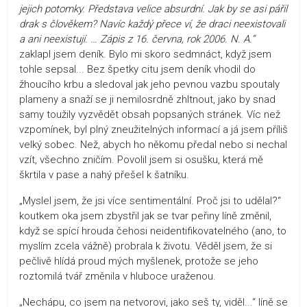
jejich potomky. Představa velice absurdní. Jak by se asi pářil
drak s člověkem? Navíc každý přece ví, že draci neexistovali
a ani neexistují. … Zápis z 16. června, rok 2006. N. A.“
zaklapl jsem deník. Bylo mi skoro sedmnáct, když jsem
tohle sepsal... Bez špetky citu jsem deník vhodil do
žhoucího krbu a sledoval jak jeho pevnou vazbu spoutaly
plameny a snaží se ji nemilosrdně zhltnout, jako by snad
samy toužily vyzvědět obsah popsaných stránek. Víc než
vzpomínek, byl plný zneužitelných informací a já jsem příliš
velký sobec. Než, abych ho někomu předal nebo si nechal
vzít, všechno zničím. Povolil jsem si osušku, která mě
škrtila v pase a nahý přešel k šatníku.
„Myslel jsem, že jsi více sentimentální. Proč jsi to udělal?“
koutkem oka jsem zbystřil jak se tvar peřiny líně změnil,
když se spící hrouda čehosi neidentifikovatelného (ano, to
myslím zcela vážně) probrala k životu. Věděl jsem, že si
pečlivě hlídá proud mých myšlenek, protože se jeho
roztomilá tvář změnila v hluboce uraženou.
„Nechápu, co jsem na netvorovi, jako seš ty, viděl...“ líně se