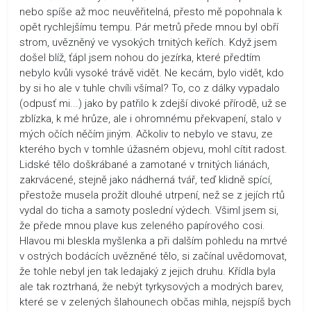
nebo spíše až moc neuvěřitelná, přesto mě popohnala k
opět rychlejšímu tempu. Pár metrů přede mnou byl obří
strom, uvězněný ve vysokých trnitých keřích. Když jsem
došel blíž, ťápl jsem nohou do jezírka, které předtím
nebylo kvůli vysoké trávě vidět. Ne kecám, bylo vidět, kdo
by si ho ale v tuhle chvíli všímal? To, co z dálky vypadalo
(odpusť mi...) jako by patřilo k zdejší divoké přírodě, už se
zblízka, k mé hrůze, ale i ohromnému překvapení, stalo v
mých očích něčím jiným. Ačkoliv to nebylo ve stavu, ze
kterého bych v tomhle úžasném objevu, mohl cítit radost.
Lidské tělo doškrábané a zamotané v trnitých liánách,
zakrvácené, stejně jako nádherná tvář, teď klidně spící,
přestože musela prožít dlouhé utrpení, než se z jejích rtů
vydal do ticha a samoty poslední výdech. Všiml jsem si,
že přede mnou plave kus zeleného papírového cosi.
Hlavou mi bleskla myšlenka a při dalším pohledu na mrtvé
v ostrých bodácích uvězněné tělo, si začínal uvědomovat,
že tohle nebyl jen tak ledajaký z jejich druhu. Křídla byla
ale tak roztrhaná, že nebýt tyrkysových a modrých barev,
které se v zelených šlahounech občas mihla, nejspíš bych