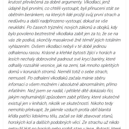
krutost převlečená za dobré argumenty. Vlkodlaci, jenž
údajně byli prvními, co chtěli vystoupit, byli přinuceni stát se
obětním beránkem, na kterých lidé prožijí svůj první strach a
nedůvěru a další nadpřirozeno vystoupí, dokud se vše
neuklidní. Po časech trýznění, nových zákonů a obojků, kdy
bylo povoleno beztrestně vlkodlaka zabít jen za to, že se na
vás zle podívá, skončily masakrové žně téměř jejich totálním
vyhlazením. Ovšem vlkodlaci nebyli v té době jedinou
odhalenou rasou. Krásné a křehké bytosti žijící v horách a
lesích nechaly dobrovolně padnout své krycí bariéry, které
odhalily rozsáhlé vesnice, jak na zemi, tak mnoho spletitých
domů v korunách stromů. Neměli totiž o sebe strach,
nemuseli. Po odhalení vlkodlaků začala mánie sběru
infornací o všem možném i absolutně abnormálním, přímo
infatilním. Než jsem se nadál, i pětileté dítě dokázalo říci,
jakým nejhumánější způsobem zabít příšery, které skutečně
existují jen v knihách, nikolik ve skutečnosti. Nikoho tedy
nemohlo překvapit, že jakmile vzduch protla obří blanitá
křídla patříci lidskému tělu, začali se lidé zbavovat stanů,
horských kol a dalších podobných věcí. Ze strachu už nikdo
netoužil lézt po horách nebo rozbít stan v lese. Bytosti, které