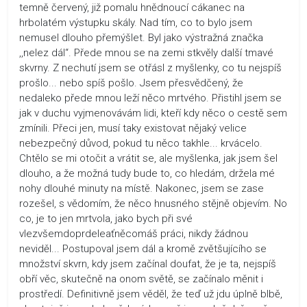
temně červený, již pomalu hnědnoucí cákanec na
hrbolatém výstupku skály. Nad tím, co to bylo jsem
nemusel dlouho přemýšlet. Byl jako výstražná značka
,,nelez dál“. Přede mnou se na zemi stkvěly další tmavé
skvrny. Z nechutí jsem se otřásl z myšlenky, co tu nejspíš
prošlo... nebo spíš pošlo. Jsem přesvědčený, že
nedaleko přede mnou leží něco mrtvého. Přistihl jsem se
jak v duchu vyjmenovávám lidi, kteří kdy něco o cestě sem
zmínili. Přeci jen, musí taky existovat nějaký velice
nebezpečný důvod, pokud tu něco takhle... krvácelo.
Chtělo se mi otočit a vrátit se, ale myšlenka, jak jsem šel
dlouho, a že možná tudy bude to, co hledám, držela mé
nohy dlouhé minuty na místě. Nakonec, jsem se zase
rozešel, s vědomím, že něco hnusného stějně objevím. No
co, je to jen mrtvola, jako bych při své
vlezvšemdoprdeleaťněcomáš práci, nikdy žádnou
neviděl... Postupoval jsem dál a kromě zvětšujícího se
množství skvrn, kdy jsem začínal doufat, že je ta, nejspíš
obří věc, skutečně na onom světě, se začínalo měnit i
prostředí. Definitivně jsem věděl, že teď už jdu úplně blbě,