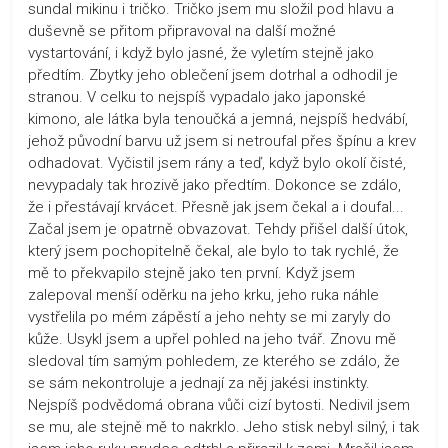
sundal mikinu i tričko. Tričko jsem mu složil pod hlavu a
duševně se přitom připravoval na další možné
vystartování, i když bylo jasné, že vyletím stejně jako
předtím. Zbytky jeho oblečení jsem dotrhal a odhodil je
stranou. V celku to nejspíš vypadalo jako japonské
kimono, ale látka byla tenoučká a jemná, nejspíš hedvábí,
jehož původní barvu už jsem si netroufal přes špínu a krev
odhadovat. Vyčistil jsem rány a teď, když bylo okolí čisté,
nevypadaly tak hrozivě jako předtím. Dokonce se zdálo,
že i přestávají krvácet. Přesně jak jsem čekal a i doufal...
Začal jsem je opatrně obvazovat. Tehdy přišel další útok,
který jsem pochopitelně čekal, ale bylo to tak rychlé, že
mě to překvapilo stejně jako ten první. Když jsem
zalepoval menší oděrku na jeho krku, jeho ruka náhle
vystřelila po mém zápěstí a jeho nehty se mi zaryly do
kůže. Usykl jsem a upřel pohled na jeho tvář. Znovu mě
sledoval tím samým pohledem, ze kterého se zdálo, že
se sám nekontroluje a jednají za něj jakési instinkty.
Nejspíš podvědomá obrana vůči cizí bytosti. Nedivil jsem
se mu, ale stejně mě to nakrklo. Jeho stisk nebyl silný, i tak