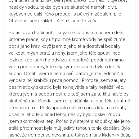
byla důležitá a už tak jsem postupoval pomalu. Moje boty
nasákly vodou, takže bych se skutečně nemohl divit,
kdybych se další ráno probudil s pěkným zápalem plic.
Otráveně jsem zaklel... Ale už jsem to začal...
Po asi dvou hodinách, i když mě to přišlo mnohem déle,
úmorné práce, kdy už po mně kromě vody nejspíš zurčel i
pot a jeho krev, když jsem z jeho těla dostával bodáky
velikosti mých prstů u nohy, jsem jeho tělo spustil nad
jezírko, kde jsem ho odvázal a opatrně, poodnesl mimo
vodu pod stromy, kde nějakým zázrakem bylo i docela
sucho. Dotáhl jsem k němu svůj batoh ,,sto v jednom“ a
vyndal z něj krabičku první pomoci. Protože jsem zaujatý
pesimistický skeptik, byla to největší a taky nejtěžší věc,
kterou jsem s sebou nesl, ale teď jsem za tu tíhu navíc byl
skutečně rád. Sundal jsem si pláštěnku a jeho tělo opatrně
přesunul na ni. Překvapovalo mě, že i přes křídla a dlouhý
ocas je jeho tělo snad lehčí, než by bylo lidské. Znovu
jsem zkontroloval tep. Pořád byl stejně slaboučký, ale jeho
stálá přítomnost byla můj jediný tahoun tohle dodělat. Bylo
jasné, že nemoci se nevyhnu, a tak jsem si s klidem v duši,