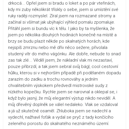
drkocá... Opřel jsem si bradu o loket a po pár vteřinách,
kdy mi zuby několikrát třískly o sebe, jsem si umístění své
ruky raději rozmyslel. Zíral jsem na rozmazané stromy a
začínal si všímat jak ubýhající výhled pomalu zpomaluje.
Přitáhl jsem si bundu víc k tělu. I jako by ta myšlenka, že
jsem po několika dlouhých hodinách konečně na místě a
brzy se budu plazit někde po skalnatých horách, kde
nejspíš zmrznu nebo mě dřív něco sežere, přivolala
studený vítr do mého vágónku. Ale dobře, nebude to snad
zas tak zlé... Věděl jsem, že nákladní vlak mi nezastaví,
pouze přibrzdí, a tak jsem sebral svůj bágl, cool cestovní
hůlku, kterou si v nejhorším případě při podělaném dopadu
zarazím do zadku a trochu rovnováhy a jedním
chvalitebním výskokem předvedl mistrovské sudy z
nízkého kopečku. Rychle jsem se narovnal a oklepal se, i
když bylo jasný, že můj elegantní výstup nikdo neviděl. A
můj dřevěný doplněk se válel nedaleko. Vlak se vzdaloval
a já už skutečně osaměl. Zhluboka jsem se nadechl a
vydechl, nažhavil foťák a vydal se pryč z tady končícího
zeleného porostu do skalnatého neznámého území.