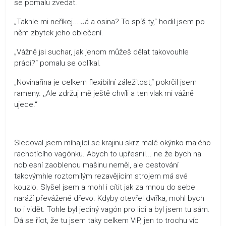
se pomalu zvedat.
„Takhle mi neříkej... Já a osina? To spíš ty,“ hodil jsem po
něm zbytek jeho oblečení.
„Vážně jsi suchar, jak jenom můžeš dělat takovouhle
práci?“ pomalu se oblíkal.
„Novinařina je celkem flexibilní záležitost,“ pokrčil jsem
rameny. ,,Ale zdržuj mě ještě chvíli a ten vlak mi vážně
ujede.“
Sledoval jsem míhající se krajinu skrz malé okýnko malého
rachotícího vagónku. Abych to upřesnil... ne že bych na
noblesní zaoblenou mašinu neměl, ale cestování
takovýmhle roztomilým rezavějícím strojem má své
kouzlo. Slyšel jsem a mohl i cítit jak za mnou do sebe
naráží převážené dřevo. Kdyby otevřel dvířka, mohl bych
to i vidět. Tohle byl jediný vagón pro lidi a byl jsem tu sám.
Dá se říct, že tu jsem taky celkem VIP, jen to trochu víc