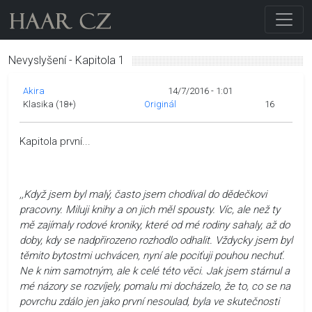
Nevyslyšení - Kapitola 1
Akira
14/7/2016 - 1:01
Klasika (18+)
Originál
16
Kapitola první...
,,Když jsem byl malý, často jsem chodíval do dědečkovi
pracovny. Miluji knihy a on jich měl spousty. Víc, ale než ty
mě zajímaly rodové kroniky, které od mé rodiny sahaly, až do
doby, kdy se nadpřirozeno rozhodlo odhalit. Vždycky jsem byl
těmito bytostmi uchvácen, nyní ale pociťuji pouhou nechuť.
Ne k nim samotným, ale k celé této věci. Jak jsem stárnul a
mé názory se rozvíjely, pomalu mi docházelo, že to, co se na
povrchu zdálo jen jako první nesoulad, byla ve skutečnosti