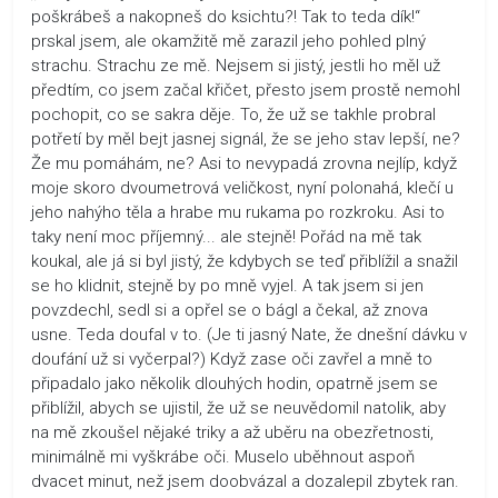
poškrábeš a nakopneš do ksichtu?! Tak to teda dík!“
prskal jsem, ale okamžitě mě zarazil jeho pohled plný
strachu. Strachu ze mě. Nejsem si jistý, jestli ho měl už
předtím, co jsem začal křičet, přesto jsem prostě nemohl
pochopit, co se sakra děje. To, že už se takhle probral
potřetí by měl bejt jasnej signál, že se jeho stav lepší, ne?
Že mu pomáhám, ne? Asi to nevypadá zrovna nejlíp, když
moje skoro dvoumetrová veličkost, nyní polonahá, klečí u
jeho nahýho těla a hrabe mu rukama po rozkroku. Asi to
taky není moc příjemný... ale stejně! Pořád na mě tak
koukal, ale já si byl jistý, že kdybych se teď přiblížil a snažil
se ho klidnit, stejně by po mně vyjel. A tak jsem si jen
povzdechl, sedl si a opřel se o bágl a čekal, až znova
usne. Teda doufal v to. (Je ti jasný Nate, že dnešní dávku v
doufání už si vyčerpal?) Když zase oči zavřel a mně to
připadalo jako několik dlouhých hodin, opatrně jsem se
přiblížil, abych se ujistil, že už se neuvědomil natolik, aby
na mě zkoušel nějaké triky a až uběru na obezřetnosti,
minimálně mi vyškrábe oči. Muselo uběhnout aspoň
dvacet minut, než jsem doobvázal a dozalepil zbytek ran.