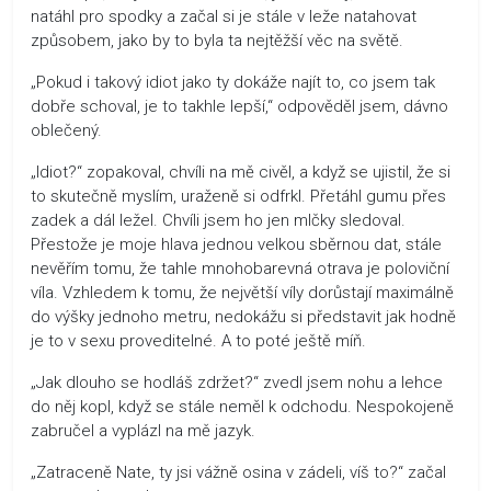
natáhl pro spodky a začal si je stále v leže natahovat
způsobem, jako by to byla ta nejtěžší věc na světě.
„Pokud i takový idiot jako ty dokáže najít to, co jsem tak
dobře schoval, je to takhle lepší,“ odpověděl jsem, dávno
oblečený.
„Idiot?“ zopakoval, chvíli na mě civěl, a když se ujistil, že si
to skutečně myslím, uraženě si odfrkl. Přetáhl gumu přes
zadek a dál ležel. Chvíli jsem ho jen mlčky sledoval.
Přestože je moje hlava jednou velkou sběrnou dat, stále
nevěřím tomu, že tahle mnohobarevná otrava je poloviční
víla. Vzhledem k tomu, že největší víly dorůstají maximálně
do výšky jednoho metru, nedokážu si představit jak hodně
je to v sexu proveditelné. A to poté ještě míň.
„Jak dlouho se hodláš zdržet?“ zvedl jsem nohu a lehce
do něj kopl, když se stále neměl k odchodu. Nespokojeně
zabručel a vyplázl na mě jazyk.
„Zatraceně Nate, ty jsi vážně osina v zádeli, víš to?“ začal