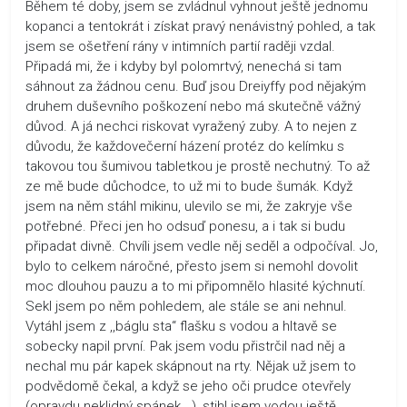
Během té doby, jsem se zvládnul vyhnout ještě jednomu
kopanci a tentokrát i získat pravý nenávistný pohled, a tak
jsem se ošetření rány v intimních partií raději vzdal.
Připadá mi, že i kdyby byl polomrtvý, nenechá si tam
sáhnout za žádnou cenu. Buď jsou Dreiyffy pod nějakým
druhem duševního poškození nebo má skutečně vážný
důvod. A já nechci riskovat vyražený zuby. A to nejen z
důvodu, že každovečerní házení protéz do kelímku s
takovou tou šumivou tabletkou je prostě nechutný. To až
ze mě bude důchodce, to už mi to bude šumák. Když
jsem na něm stáhl mikinu, ulevilo se mi, že zakryje vše
potřebné. Přeci jen ho odsuď ponesu, a i tak si budu
připadat divně. Chvíli jsem vedle něj seděl a odpočíval. Jo,
bylo to celkem náročné, přesto jsem si nemohl dovolit
moc dlouhou pauzu a to mi připomnělo hlasité kýchnutí.
Sekl jsem po něm pohledem, ale stále se ani nehnul.
Vytáhl jsem z ,,báglu sta“ flašku s vodou a hltavě se
sobecky napil první. Pak jsem vodu přistrčil nad něj a
nechal mu pár kapek skápnout na rty. Nějak už jsem to
podvědomě čekal, a když se jeho oči prudce otevřely
(opravdu neklidný spánek...), stihl jsem vodou ještě