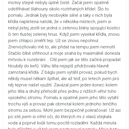
motivy stejně nebyly úplně čisté. Začal jsem opatrně
odstřihávat šlahouny okolo roztrhaných křídel. Šlo to
pomalu. Jednak byly neobvykle silné a taky v nich byla
křídla napletena natolik, že v několika místech, jsem si
nebyl jistej, jestli se jedná o zelenou blány spojující kostici
či ten tlustej zelenej hnus. Když jsem vysekal křídla, znovu
jsem chlapci změřil tep. Už se znovu nepohnul.
Znervózňovalo mě to, ale přidat na tempu jsem nemohl.
Stačilo blbě střihnout a moje snaha by maximálně donesla
mrtvolu k rozebrání... Cítil jsem jak se tělo začíná propadat
hlouběji do keřů. Váhu těla nejspíš přidržovala hlavně
zamotaná křídla. Z báglu jsem vytáhl provaz, pokud bych
někdy musel někam šplhat, ale až teď, po letech jsem pro
něj teprve našel využití. Zavázal jsem jeden konec kolem
jeho těla a druhý přehodil přes jednu z nižších větví toho
vysokého stromu. Pomalu a opatrně jsem jeho tělo vytáhl
trochu výš a provaz pak obmotal kolem jednoho tenčího
stromu za sebou. Mohl jsem bezpečně pokračovat. Už asi
po sté jsem si otřel oči, do kterých mi z vlasů stejkala
voda a poprvé kvůli tomu pocítil rozladění. Každá minuta