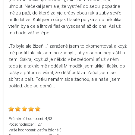
uhnout. Nečekal jsem ale, že vystřelí do sedu, popadne
mě za paži, do které zaryje drápy obou ruk a zuby sevře
hrdlo láhve. Kulil jsem oči jak hlasitě polyká a do několika
vteřin byla celá litrová flaška vysosaná až do dna. Asi už
mu bude vážně lépe.
„To byla ale žízeň...“ zaraženě jsem to okomentoval, a když
mě pustil tak tak jsem ho zachytil, aby s sebou nepraštil o
zem. Sakra, když už je někdo v bezvědomí, ať už v něm
teda je a takhle mě neděsí! Mimoděk jsem uklidil flašku do
tašky a přitom si všiml, že déšť ustává. Začal jsem se
sbírat a balit. Fotku nemám sice žádnou, ale našel jsem
poklad. Jde se domů...
Průměrné hodnocení:
4,93
Počet hodnocení:
27
Vaše hodnocení:
Zatím žádné :)