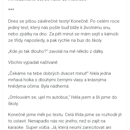
***
Dnes se píšou závěrečné testy! Konečně. Po celém roce
jediný test, který nás pošle buď blíže k životnímu snu,
nebo zpátky na dno. Za pět minut se mám sejít s kámoši
ze třídy, naposledy, a pak rychle na bus do školy.
„Kde jsi tak dlouho?“ zavolal na mě někdo z dálky.
Všichni vypadali naštvaně.
„Čekáme na tebe dobrých dvacet minut!“ řekla jedna
mrňavá holka s dlouhými černými vlasy a krásnýma
hnědýma očima. Byla nádherná.
„Omlouvám se, ujel mi autobus,“ řekla jsem a šli jsme do
školy.
Konečně jsme měli po testu. Celá třída jsme se rozhodli jít
to oslavit. Nenapadlo nás nic jiného, než si zajít na
karaoke. Super volba. Já, která neumí zarecitovat ani