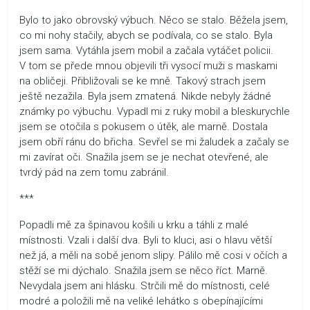
Bylo to jako obrovský výbuch. Něco se stalo. Běžela jsem,
co mi nohy stačily, abych se podívala, co se stalo. Byla
jsem sama. Vytáhla jsem mobil a začala vytáčet policii.
V tom se přede mnou objevili tři vysocí muži s maskami
na obličeji. Přibližovali se ke mně. Takový strach jsem
ještě nezažila. Byla jsem zmatená. Nikde nebyly žádné
známky po výbuchu. Vypadl mi z ruky mobil a bleskurychle
jsem se otočila s pokusem o útěk, ale marně. Dostala
jsem obří ránu do břicha. Sevřel se mi žaludek a začaly se
mi zavírat oči. Snažila jsem se je nechat otevřené, ale
tvrdý pád na zem tomu zabránil.
***
Popadli mě za špinavou košili u krku a táhli z malé
místnosti. Vzali i další dva. Byli to kluci, asi o hlavu větší
než já, a měli na sobě jenom slipy. Pálilo mě cosi v očích a
stěží se mi dýchalo. Snažila jsem se něco říct. Marně.
Nevydala jsem ani hlásku. Strčili mě do místnosti, celé
modré a položili mě na veliké lehátko s obepínajícími