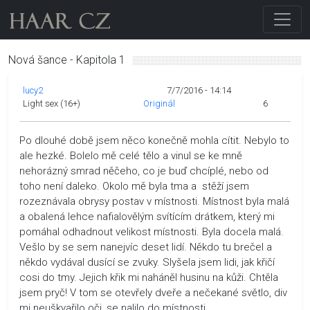
Nová šance - Kapitola 1
lucy2
7/7/2016 - 14:14
Light sex (16+)
Originál
6
Po dlouhé době jsem něco konečně mohla cítit. Nebylo to
ale hezké. Bolelo mě celé tělo a vinul se ke mně
nehorázný smrad něčeho, co je buď chcíplé, nebo od
toho není daleko. Okolo mě byla tma a stěží jsem
rozeznávala obrysy postav v místnosti. Místnost byla malá
a obalená lehce nafialovělým svítícím drátkem, který mi
pomáhal odhadnout velikost místnosti. Byla docela malá.
Vešlo by se sem nanejvíc deset lidí. Někdo tu brečel a
někdo vydával dusící se zvuky. Slyšela jsem lidi, jak křičí
cosi do tmy. Jejich křik mi naháněl husinu na kůži. Chtěla
jsem pryč! V tom se otevřely dveře a nečekané světlo, div
mi neuškvařilo oči, se nalilo do místnosti.