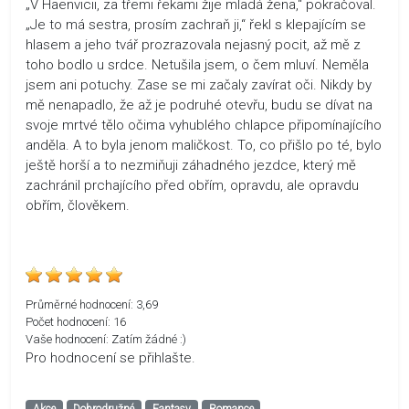
„V Haenvicii, za třemi řekami žije mladá žena,“ pokračoval.
„Je to má sestra, prosím zachraň ji,“ řekl s klepajícím se
hlasem a jeho tvář prozrazovala nejasný pocit, až mě z
toho bodlo u srdce. Netušila jsem, o čem mluví. Neměla
jsem ani potuchy. Zase se mi začaly zavírat oči. Nikdy by
mě nenapadlo, že až je podruhé otevřu, budu se dívat na
svoje mrtvé tělo očima vyhublého chlapce připomínajícího
anděla. A to byla jenom maličkost. To, co přišlo po té, bylo
ještě horší a to nezmiňuji záhadného jezdce, který mě
zachránil prchajícího před obřím, opravdu, ale opravdu
obřím, člověkem.
Průměrné hodnocení:
3,69
Počet hodnocení:
16
Vaše hodnocení:
Zatím žádné :)
Pro hodnocení se přihlašte.
Akce
Dobrodružné
Fantasy
Romance