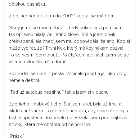
dětskou básničku.
„Leo, nechceš jít zítra do ZOO?“ zeptal se mě Petr.
Nikdy jsme se moc nebavili. Tedy pokud si vzpomínám,
tak opravdu nikdy. Ani jedno slovo. Stála jsem chvíli
překvapená, ale hned jsem mu odpověděla, že ano. Kdo si
může vybírat, že? První kluk, který mě kdy někam pozval.
To se nesmí odmítnout… Po čtyřech hodinách jsem se se
všemi rozloučila a šla domů.
Rozhodla jsem se jít pěšky. Začínalo pršet a já, jako vždy,
neměla deštník.
„Teď už autobus nestihnu,“ řekla jsem si v duchu.
Bylo ticho. Hrobové ticho. Šla jsem ulicí, byla už tma, a
nikde ani živáčka. To se moc nestává, aby naše ulice byla
takhle opuštěná. Rozpršelo se. Běžela jsem pod nejbližší
stříšku, která mě chránila od nejhoršího.
„Prásk!“