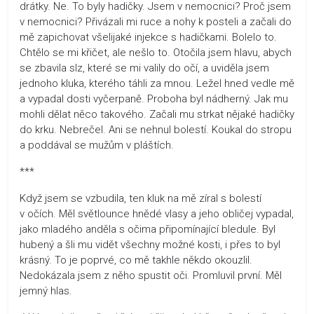
drátky. Ne. To byly hadičky. Jsem v nemocnici? Proč jsem
v nemocnici? Přivázali mi ruce a nohy k posteli a začali do
mě zapichovat všelijaké injekce s hadičkami. Bolelo to.
Chtělo se mi křičet, ale nešlo to. Otočila jsem hlavu, abych
se zbavila slz, které se mi valily do očí, a uviděla jsem
jednoho kluka, kterého táhli za mnou. Ležel hned vedle mě
a vypadal dosti vyčerpaně. Proboha byl nádherný. Jak mu
mohli dělat něco takového. Začali mu strkat nějaké hadičky
do krku. Nebrečel. Ani se nehnul bolestí. Koukal do stropu
a poddával se mužům v pláštích.
***
Když jsem se vzbudila, ten kluk na mě zíral s bolestí
v očích. Měl světlounce hnědé vlasy a jeho obličej vypadal,
jako mladého anděla s očima připomínající bledule. Byl
hubený a šli mu vidět všechny možné kosti, i přes to byl
krásný. To je poprvé, co mě takhle někdo okouzlil.
Nedokázala jsem z něho spustit oči. Promluvil první. Měl
jemný hlas.