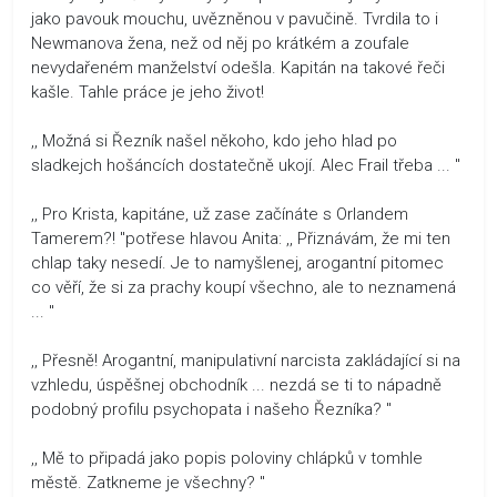
jako pavouk mouchu, uvězněnou v pavučině. Tvrdila to i
Newmanova žena, než od něj po krátkém a zoufale
nevydařeném manželství odešla. Kapitán na takové řeči
kašle. Tahle práce je jeho život!
,, Možná si Řezník našel někoho, kdo jeho hlad po
sladkejch hošáncích dostatečně ukojí. Alec Frail třeba ... "
,, Pro Krista, kapitáne, už zase začínáte s Orlandem
Tamerem?! "potřese hlavou Anita: ,, Přiznávám, že mi ten
chlap taky nesedí. Je to namyšlenej, arogantní pitomec
co věří, že si za prachy koupí všechno, ale to neznamená
... "
,, Přesně! Arogantní, manipulativní narcista zakládající si na
vzhledu, úspěšnej obchodník ... nezdá se ti to nápadně
podobný profilu psychopata i našeho Řezníka? "
,, Mě to připadá jako popis poloviny chlápků v tomhle
městě. Zatkneme je všechny? "