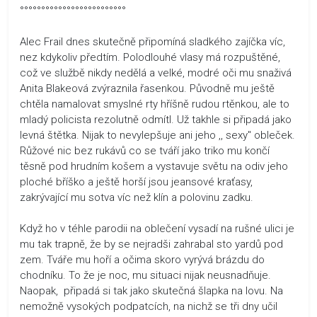
°°°°°°°°°°°°°°°°°°°°°°°°°
Alec Frail dnes skutečně připomíná sladkého zajíčka víc,
nez kdykoliv předtím. Polodlouhé vlasy má rozpuštěné,
což ve službě nikdy nedělá a velké, modré oči mu snaživá
Anita Blakeová zvýraznila řasenkou. Původně mu ještě
chtěla namalovat smyslné rty hříšně rudou rtěnkou, ale to
mladý policista rezolutně odmítl. Už takhle si připadá jako
levná štětka. Nijak to nevylepšuje ani jeho ,, sexy" obleček.
Růžové nic bez rukávů co se tváří jako triko mu končí
těsně pod hrudním košem a vystavuje světu na odiv jeho
ploché bříško a ještě horší jsou jeansové kraťasy,
zakrývající mu sotva víc než klín a polovinu zadku.
Když ho v téhle parodii na oblečení vysadí na rušné ulici je
mu tak trapně, že by se nejradši zahrabal sto yardů pod
zem. Tváře mu hoří a očima skoro vyrývá brázdu do
chodníku. To že je noc, mu situaci nijak neusnadňuje.
Naopak, připadá si tak jako skutečná šlapka na lovu. Na
nemožně vysokých podpatcích, na nichž se tři dny učil