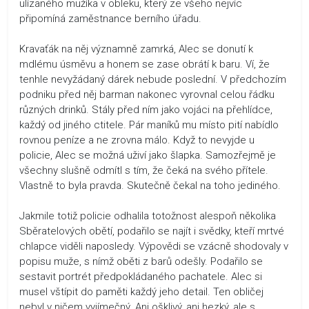
ulízaného mužíka v obleku, který ze všeho nejvíc
připomíná zaměstnance berního úřadu.
Kravaťák na něj významně zamrká, Alec se donutí k
mdlému úsměvu a honem se zase obrátí k baru. Ví, že
tenhle nevyžádaný dárek nebude poslední. V předchozím
podniku před něj barman nakonec vyrovnal celou řádku
různých drinků. Stály před ním jako vojáci na přehlídce,
každý od jiného ctitele. Pár maníků mu místo pití nabídlo
rovnou peníze a ne zrovna málo. Když to nevyjde u
policie, Alec se možná uživí jako šlapka. Samozřejmě je
všechny slušně odmítl s tím, že čeká na svého přítele.
Vlastně to byla pravda. Skutečně čekal na toho jediného.
Jakmile totiž policie odhalila totožnost alespoň několika
Sběratelových obětí, podařilo se najít i svědky, kteří mrtvé
chlapce viděli naposledy. Výpovědi se vzácně shodovaly v
popisu muže, s nímž oběti z barů odešly. Podařilo se
sestavit portrét předpokládaného pachatele. Alec si
musel vštípit do paměti každý jeho detail. Ten obličej
nebyl v ničem vyjímečný. Ani ošklivý, ani hezký, ale s