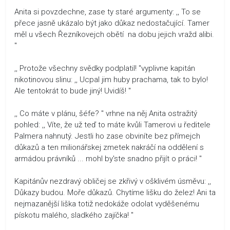
Anita si povzdechne, zase ty staré argumenty: ,, To se
přece jasně ukázalo být jako důkaz nedostačující. Tamer
měl u všech Řezníkovejch obětí na dobu jejich vražd alibi.
"
,, Protože všechny svědky podplatil! "vyplivne kapitán
nikotinovou slinu: ,, Ucpal jim huby prachama, tak to bylo!
Ale tentokrát to bude jiný! Uvidíš! "
,, Co máte v plánu, šéfe? " vrhne na něj Anita ostražitý
pohled: ,, Víte, že už teď to máte kvůli Tamerovi u ředitele
Palmera nahnutý. Jestli ho zase obviníte bez přímejch
důkazů a ten milionářskej zmetek nakráčí na oddělení s
armádou právníků ... mohl by'ste snadno přijít o práci! "
Kapitánův nezdravý obličej se zkřivý v ošklivém úsměvu: ,,
Důkazy budou. Moře důkazů. Chytíme lišku do želez! Ani ta
nejmazanější liška totiž nedokáže odolat vyděšenému
pískotu malého, sladkého zajíčka! "