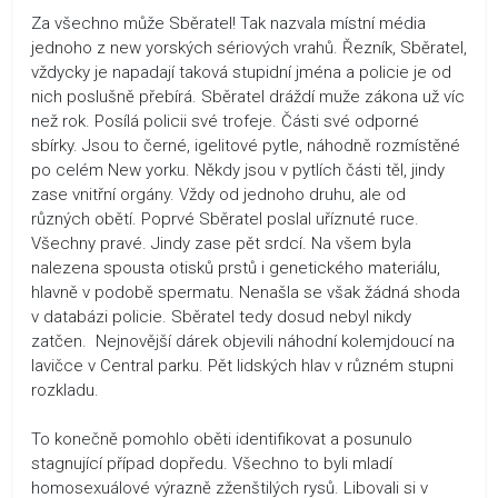
Za všechno může Sběratel! Tak nazvala místní média
jednoho z new yorských sériových vrahů. Řezník, Sběratel,
vždycky je napadají taková stupidní jména a policie je od
nich poslušně přebírá. Sběratel dráždí muže zákona už víc
než rok. Posílá policii své trofeje. Části své odporné
sbírky. Jsou to černé, igelitové pytle, náhodně rozmístěné
po celém New yorku. Někdy jsou v pytlích části těl, jindy
zase vnitřní orgány. Vždy od jednoho druhu, ale od
různých obětí. Poprvé Sběratel poslal uříznuté ruce.
Všechny pravé. Jindy zase pět srdcí. Na všem byla
nalezena spousta otisků prstů i genetického materiálu,
hlavně v podobě spermatu. Nenašla se však žádná shoda
v databázi policie. Sběratel tedy dosud nebyl nikdy
zatčen. Nejnovější dárek objevili náhodní kolemjdoucí na
lavičce v Central parku. Pět lidských hlav v různém stupni
rozkladu.
To konečně pomohlo oběti identifikovat a posunulo
stagnující případ dopředu. Všechno to byli mladí
homosexuálové výrazně zženštilých rysů. Libovali si v