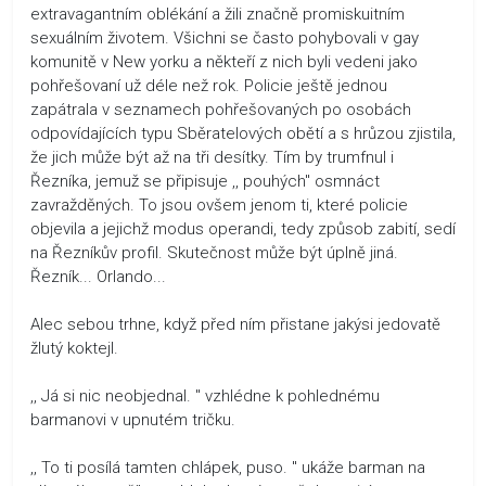
extravagantním oblékání a žili značně promiskuitním
sexuálním životem. Všichni se často pohybovali v gay
komunitě v New yorku a někteří z nich byli vedeni jako
pohřešovaní už déle než rok. Policie ještě jednou
zapátrala v seznamech pohřešovaných po osobách
odpovídajících typu Sběratelových obětí a s hrůzou zjistila,
že jich může být až na tři desítky. Tím by trumfnul i
Řezníka, jemuž se připisuje ,, pouhých" osmnáct
zavražděných. To jsou ovšem jenom ti, které policie
objevila a jejichž modus operandi, tedy způsob zabití, sedí
na Řezníkův profil. Skutečnost může být úplně jiná.
Řezník... Orlando...
Alec sebou trhne, když před ním přistane jakýsi jedovatě
žlutý koktejl.
,, Já si nic neobjednal. " vzhlédne k pohlednému
barmanovi v upnutém tričku.
,, To ti posílá tamten chlápek, puso. " ukáže barman na