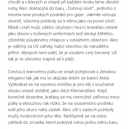
chodit a v kterých si stejně při každém kroku láme dlouhé
nohy, Alec doklopýtá do baru ,, Duhový úsvit" , jednoho z
mnoha new yorských podniků pro gaye. Jakmile vstoupí
dovnitř, všechny pohledy se k němu jako na povel otočí.
Mladí i staří muži, oškliví, obyčejní i hezcí, kravaťáci stejně
jako drsoni v kožených uniformách teď sledují štíhlého,
zženštile půvabného chlapce v odvážném oblečení. Alec
je vděčný za UV zářivky, halící všechno do narudlého
přítmí. Alespoň není vidět, že je studem celý červený. Už
tak je to všechno trapné až k pláči.
Cestou k barovému pultu se snaží pohybovat s ženskou
elegancí tak ,jak mu to ukázala dobře se bavící Anita.
Vyškrábat se na vysokou stoličku je pro něj v současné
situaci stejně obtížné, jako slézt Kilimandžáro. Když
konečně dosedne, kraťasy se mu nemožně zaříznou mezi
půlky a sklouznou tak nízko, že na osazenstvo podniku
svítí jeho skoro nahý zadek. Alec cítí v zádech pohledy
mužů, hodnotících jeho tělo. Nešťastně se na sebe
zahledí do zrcadla, které pokrývá celou jednu stěnu baru.