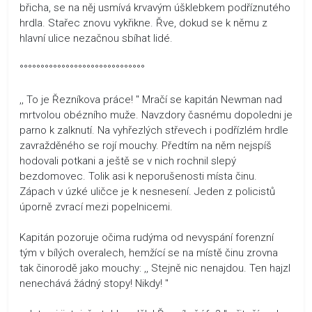
břicha, se na něj usmívá krvavým úšklebkem podříznutého
hrdla. Stařec znovu vykřikne. Řve, dokud se k němu z
hlavní ulice nezačnou sbíhat lidé.
°°°°°°°°°°°°°°°°°°°°°°°°°°°°°°
,, To je Řezníkova práce! " Mračí se kapitán Newman nad
mrtvolou obézního muže. Navzdory časnému dopoledni je
parno k zalknutí. Na vyhřezlých střevech i podřízlém hrdle
zavražděného se rojí mouchy. Předtím na něm nejspíš
hodovali potkani a ještě se v nich rochnil slepý
bezdomovec. Tolik asi k neporušenosti místa činu.
Zápach v úzké uličce je k nesnesení. Jeden z policistů
úporně zvrací mezi popelnicemi.
Kapitán pozoruje očima rudýma od nevyspání forenzní
tým v bílých overalech, hemžící se na místě činu zrovna
tak činorodě jako mouchy: ,, Stejně nic nenajdou. Ten hajzl
nenechává žádný stopy! Nikdy! "