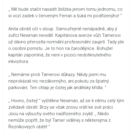
,, Mě bude stačit nasadit želízka jenom tomu jednomu, co
si vozí zadek v červeným Ferrari a šuká mi podřízenýho! "
Anita obrátí oči v sloup. Samozřejmě nenápadně, aby jí
zuřící Newman neviděl. Kapitánova averze vůči Tamerovi
už dávno přerostla normální profesionální zaujetí. Tady jde
o osobní pomstu. Je to hon na čarodějnice. Bohužel
kapitán zapomíná, že není v pozici nedotknutelného
inkvizitora.
,, Nemáme proti Tamerovi důkazy. Nikdy jsem mu
neprokázali nic nezákonnýho, ani pokutu za špatný
parkování. Ten chlap je čistej jak andělský křídla. "
,, Hovno, čistej! " vyštěkne Newman, až se k němu celý tým
zvědavě obrátí. Brzy se však znovu vrátí ke své práci.
Jsou na výbuchy svého nadřízeného zvyklí: ,, Nikdo
nemůže popřít, že byl Tamer viděnej s některejma z
Řezníkovejch obětí! "