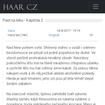
Past na lišku - Kapitola 2
Vara
14/4/2017 - 19:19
Hard sex (18+)
Originál
19
Nad New yorkem svítá. Shrbený stařec s vizáží i odérem
bezdomovce se plouží od jedné popelnice ke druhé. Ve
všech pečlivě prohrabává nevábný obsah. Navzdory
pokročilému létu má na hlavě naraženou chlupatou ušanku
a vychrtlé tělo mu halí odřený zimní kabát. Za sebou táhne
nákupní vozík a do něj pečlivě ukládá ukořistěné poklady.
Hledá je spíš hmatem, jeho oči jsou již léta téměř slepé
šedým zákalem.
Na starcově vrásčité, špínou zahnědlé tváři vykvete
šťastný úsměv, když třesoucíma se rukama vytáhne z
popelnice zpola snědeného pečeného krocana. Maso je