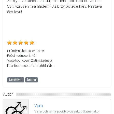
Z úkrytu ve stínech sledují mladého policistu dravčí oči.
Svítí vzrušením a hladem. Již brzy poteče krev. Nastává
čas lovu!
Průměrné hodnocení:
4,86
Počet hodnocení:
49
Vaše hodnocení:
Zatím žádné :)
Pro hodnocení se přihlašte.
Detektivní
Drama
Autoři
Vara
Vara dohlíží na povídkovou sekci. Stejně jako