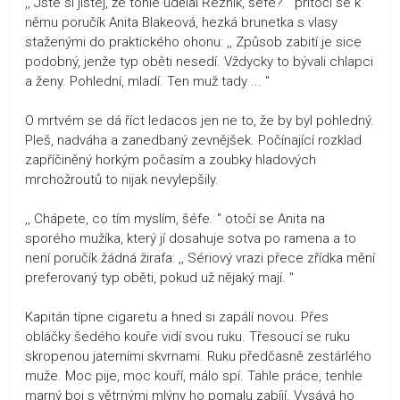
,, Jste si jistej, že tohle udělal Řezník, šéfe? " přitočí se k
němu poručík Anita Blakeová, hezká brunetka s vlasy
staženými do praktického ohonu: ,, Způsob zabití je sice
podobný, jenže typ oběti nesedí. Vždycky to bývali chlapci
a ženy. Pohlední, mladí. Ten muž tady ... "
O mrtvém se dá říct ledacos jen ne to, že by byl pohledný.
Pleš, nadváha a zanedbaný zevnějšek. Počínající rozklad
zapříčiněný horkým počasím a zoubky hladových
mrchožroutů to nijak nevylepšily.
,, Chápete, co tím myslím, šéfe. " otočí se Anita na
sporého mužíka, který jí dosahuje sotva po ramena a to
není poručík žádná žirafa: ,, Sériový vrazi přece zřídka mění
preferovaný typ oběti, pokud už nějaký mají. "
Kapitán típne cigaretu a hned si zapálí novou. Přes
obláčky šedého kouře vidí svou ruku. Třesoucí se ruku
skropenou jaterními skvrnami. Ruku předčasně zestárlého
muže. Moc pije, moc kouří, málo spí. Tahle práce, tenhle
marný boj s větrnými mlýny ho pomalu zabíjí. Vysává ho