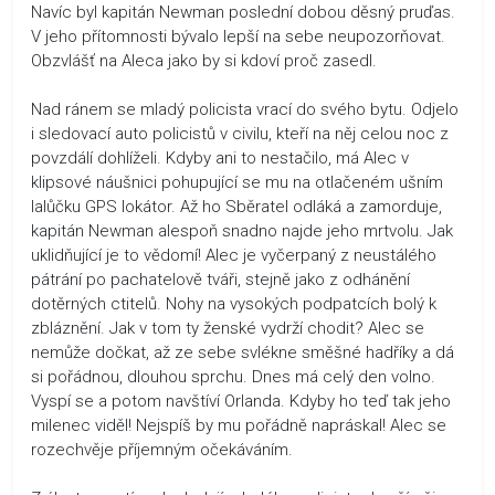
Navíc byl kapitán Newman poslední dobou děsný pruďas.
V jeho přítomnosti bývalo lepší na sebe neupozorňovat.
Obzvlášť na Aleca jako by si kdoví proč zasedl.
Nad ránem se mladý policista vrací do svého bytu. Odjelo
i sledovací auto policistů v civilu, kteří na něj celou noc z
povzdálí dohlíželi. Kdyby ani to nestačilo, má Alec v
klipsové náušnici pohupující se mu na otlačeném ušním
lalůčku GPS lokátor. Až ho Sběratel odláká a zamorduje,
kapitán Newman alespoň snadno najde jeho mrtvolu. Jak
uklidňující je to vědomí! Alec je vyčerpaný z neustálého
pátrání po pachatelově tváři, stejně jako z odhánění
dotěrných ctitelů. Nohy na vysokých podpatcích bolý k
zbláznění. Jak v tom ty ženské vydrží chodit? Alec se
nemůže dočkat, až ze sebe svlékne směšné hadříky a dá
si pořádnou, dlouhou sprchu. Dnes má celý den volno.
Vyspí se a potom navštíví Orlanda. Kdyby ho teď tak jeho
milenec viděl! Nejspíš by mu pořádně napráskal! Alec se
rozechvěje příjemným očekáváním.