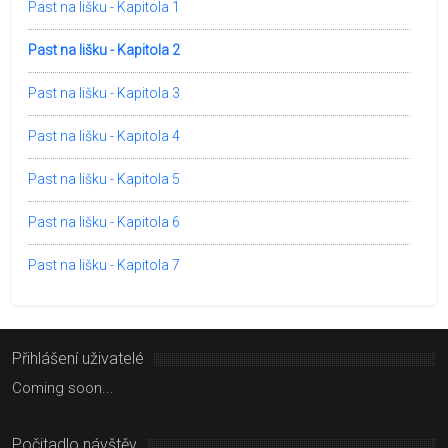
Past na lišku - Kapitola 1
Past na lišku - Kapitola 2
Past na lišku - Kapitola 3
Past na lišku - Kapitola 4
Past na lišku - Kapitola 5
Past na lišku - Kapitola 6
Past na lišku - Kapitola 7
Přihlášení uživatelé
Coming soon...
Počitadlo návštěv