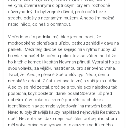
velkými, čtverhrannými dioptrickými brýlemi rozhodně
důvěryhodný. To byl zřejmě důvod, proč oběti beze
strachu odešly s neznámým mužem. A nebo jim možná
nabídl něco, co nešlo odmítnout.
V předchozím podniku měl Alec jednou pocit, že
modroookého blonďáka s ulízlou patkou zahlédl v davu na
parketu. Mezi těly, divoce se svíjejícími v rytmu hudby, už
ho však nenašel. Mladému policistovi se vůbec nelíbí, že
ho k téhle komedii kapitán Newman přinutil. Vybral si ho za
svou volavku, za vějičku nastrčenou pro sériového vraha.
Tvrdil, že Alec je přesně Sběratelův typ. Něco, čemu
nedokáže odolat. Z úst kapitána to znělo spíš jako urážka.
Alec by se rád zeptal, proč se s touhle akcí najednou tak
pospíchá, když poslední dárek poslal Sběratel už před
dobrým čtvrt rokem a kromě portrétu pachatele a
identifikace hlav zamrzlo vyšetřování na mrtvém bodě.
Navíc tu byly žhavější kauzy, například nejnovější Řezníkova
oběť. Nezeptal se. Jako nejmladší člen policejního sboru
měl sotva právo pochybovat o rozkazech nadřízeného.