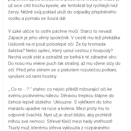
už sice cítit trochu kysele, ale tentokrát byl rychlejší než
červy. Něžně svůj poklad uloží do odpadky přeplněného
vozíku a pomalu se šourá dál.
V úzké uličce to ostře páchne močí. Starci to nevadí.
Zápach je jeho věrný společník. V cestě mu leží překážka.
Usilovně na ní poulí poloslepé oči. Že by hromada
šatstva? Nebo opilec, který usnul cestou z hospody?
Nechá vozík stát a ostražitě se belhá k té záhadné věci.
Do nosu mu vnikne puch tak strašný, až mu vžene slzy do
očí. Před jeho stínem se s pískotem rozutečou potkani,
vyrušení od ranní hostiny.
,, Co to ...? " stařec co nejvíc přiblíží mžourající oči ke
svému podivnému nálezu. Děravou trepkou šlápne do
čehosi lepivě slizkého. Uklouzne. S výkřikem do toho
marastu upadne na ruce a kolena. Mezi prsty mu to
odporně čvachtá. Nyní už je dost blízko, aby prohlédl
mlhou své nemoci. Střeva! Klečí mezi hady vnitřností!
Tlustý muž, kterému střeva vyklouzla z rozpáraného