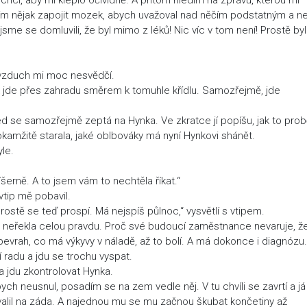
sím nějak zapojit mozek, abych uvažoval nad něčím podstatným a n
sme se domluvili, že byl mimo z léků! Nic víc v tom není! Prostě byl
ý vzduch mi moc nesvědčí.
ak jde přes zahradu směrem k tomuhle křídlu. Samozřejmě, jde
d se samozřejmě zeptá na Hynka. Ve zkratce jí popíšu, jak to prob
okamžitě starala, jaké oblbováky má nyní Hynkovi shánět.
yle.
šerně. A to jsem vám to nechtěla říkat.“
vtip mě pobavil.
ostě se teď prospí. Má nejspíš půlnoc,“ vysvětlí s vtipem.
ru neřekla celou pravdu. Proč své budoucí zaměstnance nevaruje, ž
evrah, co má výkyvy v náladě, až to bolí. A má dokonce i diagnózu.
 radu a jdu se trochu vyspat.
a jdu zkontrolovat Hynka.
ych neusnul, posadím se na zem vedle něj. V tu chvíli se zavrtí a já
valil na záda. A najednou mu se mu začnou škubat končetiny až