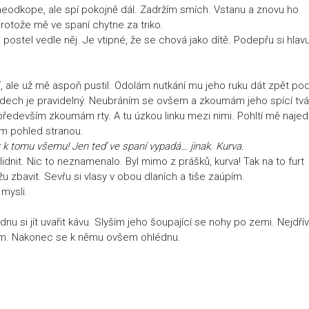
eodkope, ale spí pokojně dál. Zadržím smích. Vstanu a znovu ho
protože mě ve spaní chytne za triko.
 postel vedle něj. Je vtipné, že se chová jako dítě. Podepřu si hlav
í, ale už mě aspoň pustil. Odolám nutkání mu jeho ruku dát zpět po
o dech je pravidelný. Neubráním se ovšem a zkoumám jeho spící tvá
ředevším zkoumám rty. A tu úzkou linku mezi nimi. Pohltí mě naje
tím pohled stranou.
ek k tomu všemu! Jen teď ve spaní vypadá… jinak. Kurva.
lidnit. Nic to neznamenalo. Byl mimo z prášků, kurva! Tak na to furt
 zbavit. Sevřu si vlasy v obou dlaních a tiše zaúpím.
mysli.
nu si jít uvařit kávu. Slyším jeho šoupající se nohy po zemi. Nejdřív
tím. Nakonec se k němu ovšem ohlédnu.