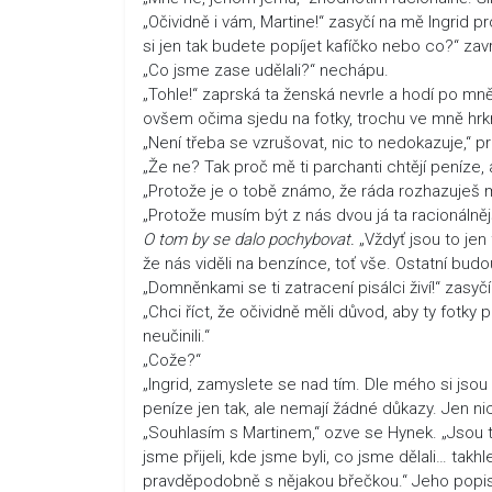
„Očividně i vám, Martine!“ zasyčí na mě Ingrid 
si jen tak budete popíjet kafíčko nebo co?“ zavr
„Co jsme zase udělali?“ nechápu.
„Tohle!“ zaprská ta ženská nevrle a hodí po mn
ovšem očima sjedu na fotky, trochu ve mně hrkn
„Není třeba se vzrušovat, nic to nedokazuje,“ pr
„Že ne? Tak proč mě ti parchanti chtějí peníze, 
„Protože je o tobě známo, že ráda rozhazuješ 
„Protože musím být z nás dvou já ta racionálnějš
O tom by se dalo pochybovat.
„Vždyť jsou to jen
že nás viděli na benzínce, toť vše. Ostatní bu
„Domněnkami se ti zatracení pisálci živí!“ zasyč
„Chci říct, že očividně měli důvod, aby ty fotky
neučinili.“
„Cože?“
„Ingrid, zamyslete se nad tím. Dle mého si jsou 
peníze jen tak, ale nemají žádné důkazy. Jen nic 
„Souhlasím s Martinem,“ ozve se Hynek. „Jsou to
jsme přijeli, kde jsme byli, co jsme dělali… tak
pravděpodobně s nějakou břečkou.“ Jeho popis k