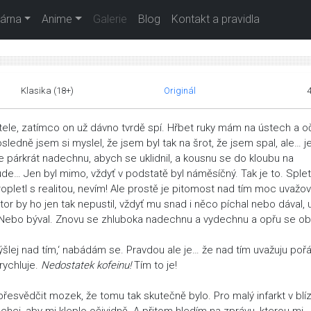
árna
Anime
Galerie
Blog
Kontakt a pravidla
Klasika (18+)
Originál
tele, zatímco on už dávno tvrdě spí. Hřbet ruky mám na ústech a 
edně jsem si myslel, že jsem byl tak na šrot, že jsem spal, ale… j
 párkrát nadechnu, abych se uklidnil, a kousnu se do kloubu na
de… Jen byl mimo, vždyť v podstatě byl náměsíčný. Tak je to. Spletl
pletl s realitou, nevím! Ale prostě je pitomost nad tím moc uvažov
tor by ho jen tak nepustil, vždyť mu snad i něco píchal nebo dával, 
je. Nebo býval. Znovu se zhluboka nadechnu a vydechnu a opřu se 
lej nad tím,‘ nabádám se. Pravdou ale je… že nad tím uvažuju poř
rychluje.
Nedostatek kofeinu!
Tím to je!
řesvědčit mozek, že tomu tak skutečně bylo. Pro malý infarkt v blí
 chci, aby mi kleplo očividně. A přitom hledím na zprávu, kterou mi