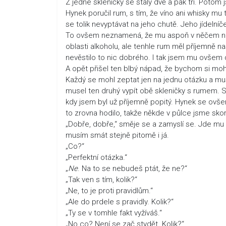
Z jedné skleničky se staly dvě a pak tři. Potom
Hynek poručil rum, s tím, že víno ani whisky m
se tolik nevyptávat na jeho chutě. Jeho jídelníč
To ovšem neznamená, že mu aspoň v něčem nev
oblasti alkoholu, ale tenhle rum měl příjemně 
nevěstilo to nic dobrého. I tak jsem mu ovšem d
A opět přišel ten blbý nápad, že bychom si mohl
Každý se mohl zeptat jen na jednu otázku a mus
musel ten druhý vypít obě skleničky s rumem. Spr
kdy jsem byl už příjemně popitý. Hynek se ovše
to zrovna hodilo, takže někde v půlce jsme skor
„Dobře, dobře,“ směje se a zamyslí se. Jde mu 
musím smát stejně pitomě i já.
„Co?“
„Perfektní otázka.“
„
Ne
. Na to se nebudeš ptát, že ne?“
„Tak ven s tím, kolik?“
„Ne, to je proti pravidlům.“
„Ale do prdele s pravidly. Kolik?“
„Ty se v tomhle fakt vyžíváš.“
„No co? Není se zač stydět. Kolik?“