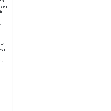
 si
 jsem
t.
v
,
íli,
 mu
e se