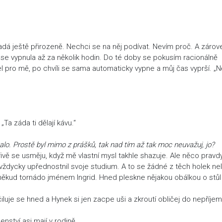
adá ještě přirozeně. Nechci se na něj podívat. Nevím proč. A zárov
 se vypnula až za několik hodin. Do té doby se pokusím racionálně
l pro mě, po chvíli se sama automaticky vypne a můj čas vyprší. „
Ta záda ti dělají kávu.“
alo. Prostě byl mimo z prášků, tak nad tím až tak moc neuvažuj, jo?
ivě se usměju, když mě vlastní mysl takhle shazuje. Ale něco pravd
vždycky upřednostnil svoje studium. A to se žádné z těch holek nelí
dněkud tornádo jménem Ingrid. Hned pleskne nějakou obálkou o stůl
uje se hned a Hynek si jen zacpe uši a zkroutí obličej do nepříje
nství asi mají v rodině.