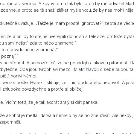
 ochlasta z večírku. A kdyby tomu tak bylo, proč by mě odvážel Mart
ou bezcenné, a proto se tě snaží zlákat myšlenkou, že by nás mohli něja
vy skutečně uvažuje. „Takže je mám prostě ignorovat?“ zeptá se věcn
eníze a oni by to stejně uveřejnili do novin a televize, protože byst
dou sami nejistí, zda to něco znamená.“
e to opravdu něco znamená?“
poznají.“
rid zase šťourat. A samozřejmě, že se pohádají o takovou pitomost. U
to zbytečné. Oba jsou tvrdohlaví mezci. Mlátit hlavou o sebe budou ta
čtí, horliví Němci.
eníze pošle. Hynek jí slibuje, že jí nic podobného nedovolí. A já si
zhluboka povzdychne a protře si obličej.
 Vidím totiž, že je tak akorát zralý si dát panáka.
že alkohol je metla lidstva a nemělo by se ho zneužívat. Ale někdy 
 zapomněli.