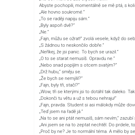
Abyste pochopili, momentálně se mě ptá, s koli
„Ale hovno soukromé.“
„To se raději napiju sám.“
„Byly aspoň dvě?“
„Ne.“
„Fajn, můžu se ožrat!“ zvolá vesele, když do se
„S žádnou to neskončilo dobře.“
„Neříkej, že jsi panic. To bych se urazil.“
„O to se starat nemusíš. Opravdu ne.“
„Nebo snad popíjím s otcem svatým?“
„Drž hubu,“ směju se.
„Že bych se nemýlil?“
„Fajn, byly tři, stačí?“
„Wow, tři se kterými jsi to dotáhl tak daleko. Ta
„Dokonči tu větu a už s tebou nehraju!“
„Fajn, pravda. Student si asi málokdy může dov
„Teď jsem na řadě já.“
„Na to se ani ptát nemusíš, sám nevím,“ zazubí 
„Ani jsem se na to zeptat nechtěl. Do prdele,
„Proč by ne? Je to normální téma. A mělo by se 