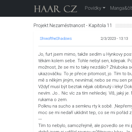
Povídky
Manga&čít
Projekt Nezaměstnanost - Kapitola 11
ShiwoftheShadows
2/3/2023 - 13:13
Jo, furt jsem mimo, takže sedím u Hynkovy pos
těkám kolem sebe. Tohle nebyl sen, kdepak. Posl
možnost, že se mi to taky nezdálo? Zhluboka se
ukazováčku. To je přece pitomost, jo. Tím to bu
mě s někým jiným, nevnímal, nebo se mu sen pro
Vždyť musí být beztak nějak oblbnutý i léky! Dok
nevím. Jo… Nic víc za tím nehledej. Víš, jaký 
rukama o zem.
Polknu na sucho a semknu rty k sobě. ‚Nepřemýš
moc se mi nedaří uklidnit tep, co se mi pořád z
---
Tím to nebylo, samozřejmě, ale povedlo se mi p
době jsem si udělal rovnou půllitrovou kávu. Jo,