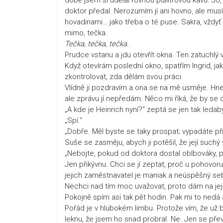
doktor předal. Nerozumím jí ani hovno, ale mu
hovadinami… jako třeba o té puse. Sakra, vždyť j
mimo, tečka.
Tečka, tečka, tečka.
Prudce vstanu a jdu otevřít okna. Ten zatuchl
Když otevírám poslední okno, spatřím Ingrid, j
zkontrolovat, zda dělám svou práci.
Vlídně ji pozdravím a ona se na mě usměje. Hne
ale zprávu jí nepředám. Něco mi říká, že by se 
„A kde je Heinrich nyní?“ zeptá se jen tak ledab
„Spí.“
„Dobře. Měl byste se taky prospat; vypadáte pří
Suše se zasměju, abych ji potěšil, že její suchý 
„Nebojte, pokud od doktora dostal oblbováky, pr
Jen přikývnu. Chci se jí zeptat, proč u pohovo
jejich zaměstnavatel je maniak a neúspěšný seb
Nechci nad tím moc uvažovat, proto dám na její
Pokojně spím asi tak pět hodin. Pak mi to nedá 
Pořád je v hlubokém limbu. Protože vím, že už b
leknu, že jsem ho snad probral. Ne. Jen se pře