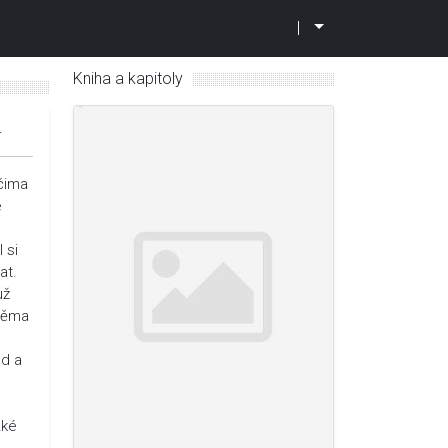
|
Kniha a kapitoly
4
očima
e
 si
at.
už
oběma
ád a
zké