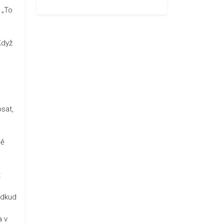
 „To
Když
psat,
mě
t
odkud
a v