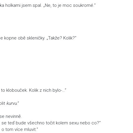
ka holkami jsem spal. „Ne, to je moc soukromé.“
be kopne obě skleničky. „Takže? Kolik?“
k to klobouček. Kolik z nich bylo-…“
olit
kurvu
.“
se nevinně.
 to se teď bude všechno točit kolem sexu nebo co?“
o tom více mluvit.“