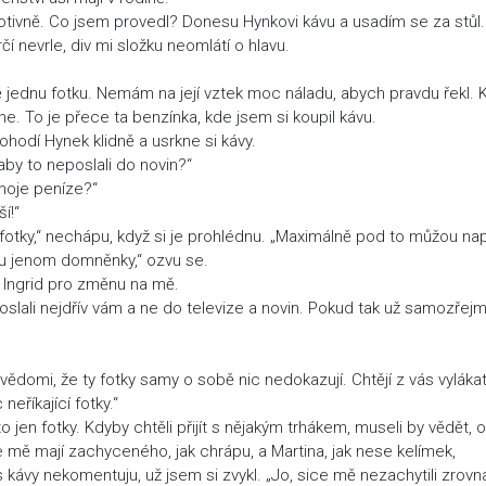
protivně. Co jsem provedl? Donesu Hynkovi kávu a usadím se za stůl.
čí nevrle, div mi složku neomlátí o hlavu.
ě jednu fotku. Nemám na její vztek moc náladu, abych pravdu řekl. 
e. To je přece ta benzínka, kde jsem si koupil kávu.
ohodí Hynek klidně a usrkne si kávy.
aby to neposlali do novin?“
moje peníze?“
í!“
 fotky,“ nechápu, když si je prohlédnu. „Maximálně pod to můžou na
dou jenom domněnky,“ ozvu se.
í Ingrid pro změnu na mě.
 poslali nejdřív vám a ne do televize a novin. Pokud tak už samozřej
vědomi, že ty fotky samy o sobě nic nedokazují. Chtějí z vás vyláka
neříkající fotky.“
 jen fotky. Kdyby chtěli přijít s nějakým trhákem, museli by vědět, 
hle mě mají zachyceného, jak chrápu, a Martina, jak nese kelímek,
ávy nekomentuju, už jsem si zvykl. „Jo, sice mě nezachytili zrovn