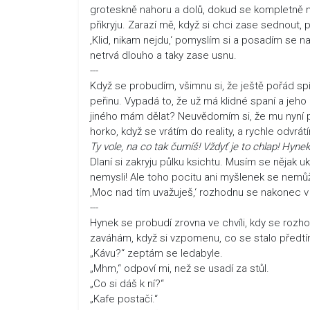
groteskně nahoru a dolů, dokud se kompletně n
přikryju. Zarazí mě, když si chci zase sednout, 
‚Klid, nikam nejdu,‘ pomyslím si a posadím se na
netrvá dlouho a taky zase usnu.
---
Když se probudím, všimnu si, že ještě pořád sp
peřinu. Vypadá to, že už má klidné spaní a jeh
jiného mám dělat? Neuvědomím si, že mu nyní p
horko, když se vrátím do reality, a rychle odvrá
Ty vole, na co tak čumíš! Vždyť je to chlap! Hyn
Dlaní si zakryju půlku ksichtu. Musím se nějak uk
nemysli! Ale toho pocitu ani myšlenek se nemůžu
‚Moc nad tím uvažuješ,‘ rozhodnu se nakonec v 
---
Hynek se probudí zrovna ve chvíli, kdy se rozhod
zaváhám, když si vzpomenu, co se stalo před
„Kávu?“ zeptám se ledabyle.
„Mhm,“ odpoví mi, než se usadí za stůl.
„Co si dáš k ní?“
„Kafe postačí.“