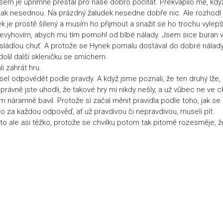
 jsem je upřímně přestal pro naše dobro počítat. Překvapilo mě, když
u tak nesednou. Na prázdný žaludek nesedne dobře nic. Ale rozhodl
ek je prostě šílený a musím ho přijmout a snažit se ho trochu vylepši
yhovím, abych mu tím pomohl od blbé nálady. Jsem sice buran 
nasládlou chuť. A protože se Hynek pomalu dostával do dobré nálady
olil další skleničku se smíchem.
i zahrát hru.
el odpovědět podle pravdy. A když jsme poznali, že ten druhý lže,
ávně jste uhodli, že takové hry mi nikdy nešly, a už vůbec ne ve chv
m náramně bavil. Protože si začal měnit pravidla podle toho, jak se
o za každou odpověď, ať už pravdivou či nepravdivou, museli pít.
to ale asi těžko, protože se chvilku potom tak pitomě rozesměje, ž