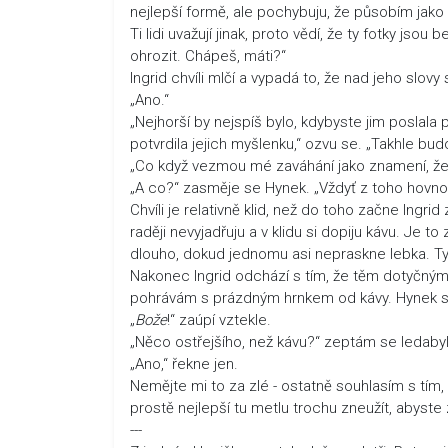
nejlepší formě, ale pochybuju, že působím jako
Ti lidi uvažují jinak, proto vědí, že ty fotky js
ohrozit. Chápeš, máti?“
Ingrid chvíli mlčí a vypadá to, že nad jeho slo
„Ano.“
„Nejhorší by nejspíš bylo, kdybyste jim poslala p
potvrdila jejich myšlenku,“ ozvu se. „Takhle bu
„Co když vezmou mé zaváhání jako znamení, ž
„A co?“ zasměje se Hynek. „Vždyť z toho hovno 
Chvíli je relativně klid, než do toho začne Ing
raději nevyjadřuju a v klidu si dopiju kávu. Je 
dlouho, dokud jednomu asi nepraskne lebka. Typi
Nakonec Ingrid odchází s tím, že těm dotyčným p
pohrávám s prázdným hrnkem od kávy. Hynek si 
„
Bože
!“ zaúpí vztekle.
„Něco ostřejšího, než kávu?“ zeptám se ledabyle.
„Ano,“ řekne jen.
Nemějte mi to za zlé - ostatně souhlasím s tím, 
prostě nejlepší tu metlu trochu zneužít, abyste
---