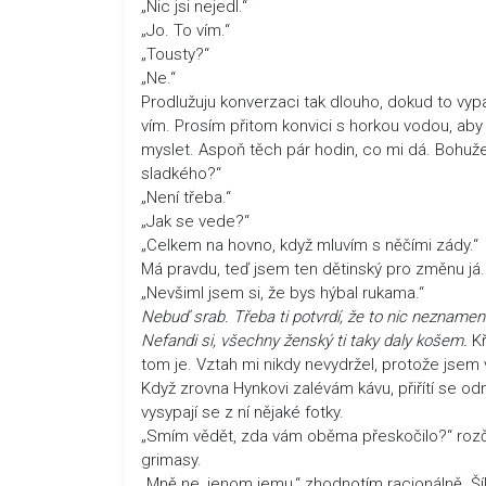
„Nic jsi nejedl.“
„Jo. To vím.“
„Tousty?“
„Ne.“
Prodlužuju konverzaci tak dlouho, dokud to vyp
vím. Prosím přitom konvici s horkou vodou, aby
myslet. Aspoň těch pár hodin, co mi dá. Bohuže
sladkého?“
„Není třeba.“
„Jak se vede?“
„Celkem na hovno, když mluvím s něčími zády.“
Má pravdu, teď jsem ten dětinský pro změnu já. „
„Nevšiml jsem si, že bys hýbal rukama.“
Nebuď srab. Třeba ti potvrdí, že to nic neznamen
Nefandi si, všechny ženský ti taky daly košem.
Kř
tom je. Vztah mi nikdy nevydržel, protože jsem 
Když zrovna Hynkovi zalévám kávu, přiřítí se o
vysypají se z ní nějaké fotky.
„Smím vědět, zda vám oběma přeskočilo?“ rozčil
grimasy.
„Mně ne, jenom jemu,“ zhodnotím racionálně. Šíle