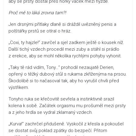
aby se prsty dostal přes horký váček mezi hýždě.
Proč mě to láká zrovna tam?!
Jen drsnými přítlaky dlaně si dráždil uvězněný penis a
polštářky prstů se otíral o hráz.
„Coxi, ty hajzle!“ zavrčel a sjel zadkem ještě o kousek níž.
Další tichý vzdech procedil mezi zuby a stáhl si prádlo
z erekce, aby se mohl několika rychlými pohyby vyhonit.
„Taky tě rád vidím, Tony…“ prohodil nezaujatě Derien,
opřený o těžký dubový stůl s rukama zkříženýma na prsou.
Škodolibě si to načasoval tak, aby ho vyrušil chvíli před
výstřikem.
Tonyho ruka se křečovitě sevřela a instinktivně srazil
kolena k sobě. Začátek orgasmu mu prošuměl mezi prsty
a z jeho hrdla se vydral zklamaný vzdech.
„Kurva!" zachrčel přidušeně. Vyskočil z křesla a pokoušel
se dostat svůj poklad zpátky do bezpečí. Přitom