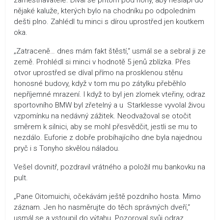
nějaké kaluže, kterých bylo na chodníku po odpoledním
dešti plno. Zahlédl tu minci s dírou uprostřed jen koutkem
oka.
„Zatraceně… dnes mám fakt štěstí,“ usmál se a sebral ji ze
země. Prohlédl si minci v hodnotě 5 jenů zblízka. Přes
otvor uprostřed se díval přímo na prosklenou stěnu
honosné budovy, když v tom mu po zátylku přeběhlo
nepříjemné mrazení. I když to byl jen zlomek vteřiny, odraz
sportovního BMW byl zřetelný a u Starklesse vyvolal živou
vzpomínku na nedávný zážitek. Neodvažoval se otočit
směrem k silnici, aby se mohl přesvědčit, jestli se mu to
nezdálo. Euforie z dobře probíhajícího dne byla najednou
pryč i s Tonyho skvělou náladou.
Vešel dovnitř, pozdravil vrátného a položil mu bankovku na
pult.
„Pane Oitomuichi, očekávám ještě pozdního hosta. Mimo
záznam. Jen ho nasměrujte do těch správných dveří,“
usmál se a vstoupil do výtahu. Pozoroval svůj odraz