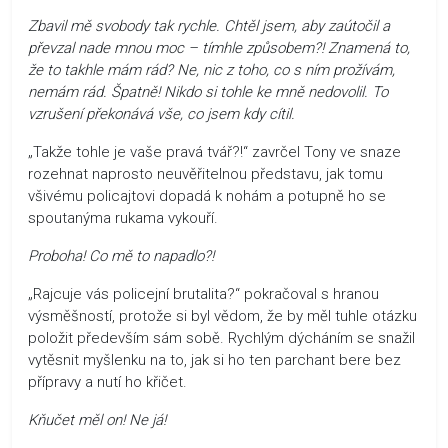
Zbavil mě svobody tak rychle. Chtěl jsem, aby zaútočil a
převzal nade mnou moc – tímhle způsobem?! Znamená to,
že to takhle mám rád? Ne, nic z toho, co s ním prožívám,
nemám rád. Špatně! Nikdo si tohle ke mně nedovolil. To
vzrušení překonává vše, co jsem kdy cítil.
„Takže tohle je vaše pravá tvář?!“ zavrčel Tony ve snaze
rozehnat naprosto neuvěřitelnou představu, jak tomu
všivému policajtovi dopadá k nohám a potupně ho se
spoutanýma rukama vykouří.
Proboha! Co mě to napadlo?!
„Rajcuje vás policejní brutalita?“ pokračoval s hranou
výsměšností, protože si byl vědom, že by měl tuhle otázku
položit především sám sobě. Rychlým dýcháním se snažil
vytěsnit myšlenku na to, jak si ho ten parchant bere bez
přípravy a nutí ho křičet.
Kňučet měl on! Ne já!