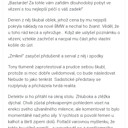
„Bastarde! Za tohle vám zařídím dlouhodobý pobyt ve
vězení s tou nejlepší péčí o váš zadek!“
Derien z něj škubal oblek, jehož cena by mu nejspíš
pokryla náklady na nové BMW a nechal ho žvanit. Věděl, že
u toho rád kecá a vyhrožuje… Když ale uslyšel poznámku o
vězení, vztekle zachrčel a nacpal mu část jeho vlastní
košile do úst.
„Zmlkni!“ zasyčel přidušeně a serval z něj i spodky.
Tony tlumeně zaprotestoval a prudce sebou škubl,
protože si moc dobře uvědomoval, co bude následovat.
Nebude to jako tenkrát. Sadistické představy se
rozplynuly a přicházela tvrdá realita.
Detektiv si ho přitáhl na okraj stolu. Zhluboka a ztěžka
dýchal. Chvíli zůstal překvapeným pohledem viset na
erekci svého užvaněného milence, ale komentovat to bylo
momentálně nad jeho síly. V rychlosti si povolil řemen u
kalhot a škrtl zipem dolů. Potlačil varovnou myšlenku, že
tohle by vážně neměl… a vysvobodil se z nepříjemného