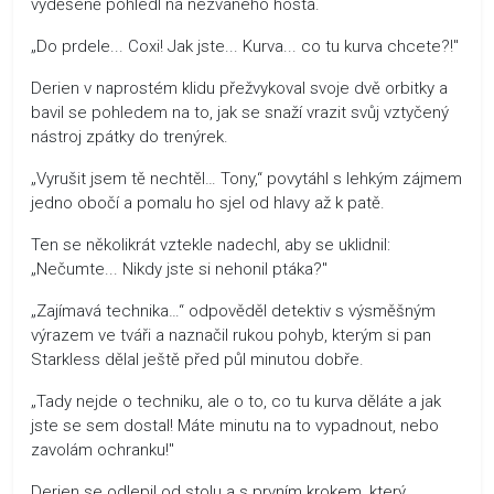
vyděšeně pohlédl na nezvaného hosta.
„Do prdele... Coxi! Jak jste... Kurva... co tu kurva chcete?!"
Derien v naprostém klidu přežvykoval svoje dvě orbitky a
bavil se pohledem na to, jak se snaží vrazit svůj vztyčený
nástroj zpátky do trenýrek.
„Vyrušit jsem tě nechtěl… Tony,“ povytáhl s lehkým zájmem
jedno obočí a pomalu ho sjel od hlavy až k patě.
Ten se několikrát vztekle nadechl, aby se uklidnil:
„Nečumte... Nikdy jste si nehonil ptáka?"
„Zajímavá technika…“ odpověděl detektiv s výsměšným
výrazem ve tváři a naznačil rukou pohyb, kterým si pan
Starkless dělal ještě před půl minutou dobře.
„Tady nejde o techniku, ale o to, co tu kurva děláte a jak
jste se sem dostal! Máte minutu na to vypadnout, nebo
zavolám ochranku!"
Derien se odlepil od stolu a s prvním krokem, který