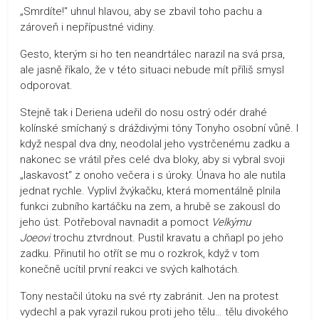
„Smrdíte!" uhnul hlavou, aby se zbavil toho pachu a
zároveň i nepřípustné vidiny.
Gesto, kterým si ho ten neandrtálec narazil na svá prsa,
ale jasně říkalo, že v této situaci nebude mít příliš smysl
odporovat.
Stejně tak i Deriena udeřil do nosu ostrý odér drahé
kolínské smíchaný s dráždivými tóny Tonyho osobní vůně. I
když nespal dva dny, neodolal jeho vystrčenému zadku a
nakonec se vrátil přes celé dva bloky, aby si vybral svoji
„laskavost“ z onoho večera i s úroky. Únava ho ale nutila
jednat rychle. Vyplivl žvýkačku, která momentálně plnila
funkci zubního kartáčku na zem, a hrubě se zakousl do
jeho úst. Potřeboval navnadit a pomoct
Velkýmu
Joeovi
trochu ztvrdnout. Pustil kravatu a chňapl po jeho
zadku. Přinutil ho otřít se mu o rozkrok, když v tom
konečně ucítil první reakci ve svých kalhotách.
Tony nestačil útoku na své rty zabránit. Jen na protest
vydechl a pak vyrazil rukou proti jeho tělu… tělu divokého