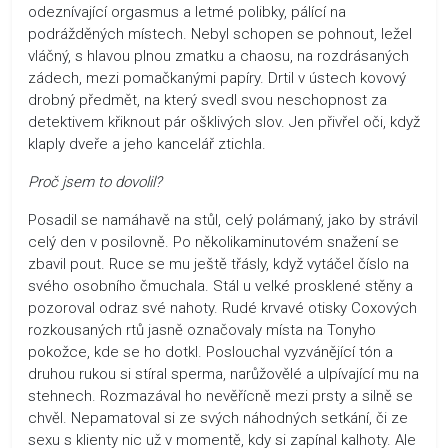
odeznívající orgasmus a letmé polibky, pálící na
podrážděných místech. Nebyl schopen se pohnout, ležel
vláčný, s hlavou plnou zmatku a chaosu, na rozdrásaných
zádech, mezi pomačkanými papíry. Drtil v ústech kovový
drobný předmět, na který svedl svou neschopnost za
detektivem křiknout pár ošklivých slov. Jen přivřel oči, když
klaply dveře a jeho kancelář ztichla.
Proč jsem to dovolil?
Posadil se namáhavě na stůl, celý polámaný, jako by strávil
celý den v posilovně. Po několikaminutovém snažení se
zbavil pout. Ruce se mu ještě třásly, když vytáčel číslo na
svého osobního čmuchala. Stál u velké prosklené stěny a
pozoroval odraz své nahoty. Rudé krvavé otisky Coxových
rozkousaných rtů jasně označovaly místa na Tonyho
pokožce, kde se ho dotkl. Poslouchal vyzvánějící tón a
druhou rukou si stíral sperma, narůžovělé a ulpívající mu na
stehnech. Rozmazával ho nevěřícně mezi prsty a silně se
chvěl. Nepamatoval si ze svých náhodných setkání, či ze
sexu s klienty nic už v momentě, kdy si zapínal kalhoty. Ale