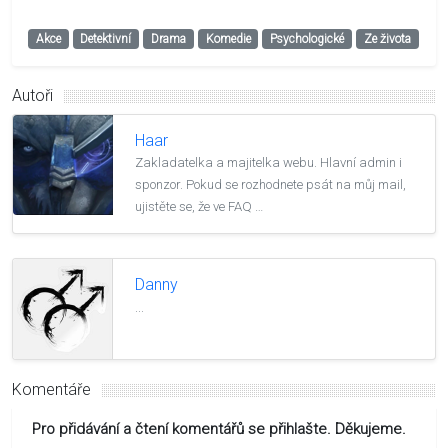
Akce
Detektivní
Drama
Komedie
Psychologické
Ze života
Autoři
Haar
Zakladatelka a majitelka webu. Hlavní admin i
sponzor. Pokud se rozhodnete psát na můj mail,
ujistěte se, že ve FAQ …
Danny
...
Komentáře
Pro přidávání a čtení komentářů se přihlašte. Děkujeme.