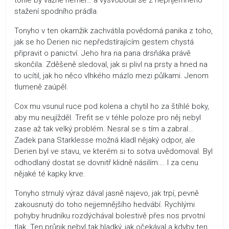
stažení spodního prádla.
Tonyho v ten okamžik zachvátila povědomá panika z toho,
jak se ho Derien nic nepředstírajícím gestem chystá
připravit o panictví. Jeho hra na pana drsňáka právě
skončila. Zděšeně sledoval, jak si plivl na prsty a hned na
to ucítil, jak ho něco vlhkého mázlo mezi půlkami. Jenom
tlumeně zaúpěl.
Cox mu vsunul ruce pod kolena a chytil ho za štíhlé boky,
aby mu neujížděl. Trefit se v téhle poloze pro něj nebyl
zase až tak velký problém. Nesral se s tím a zabral…
Zadek pana Starklesse možná kladl nějaký odpor, ale
Derien byl ve stavu, ve kterém si to sotva uvědomoval. Byl
odhodlaný dostat se dovnitř klidně násilím…. I za cenu
nějaké té kapky krve.
Tonyho strnulý výraz dával jasně najevo, jak trpí, pevně
zakousnutý do toho nejjemnějšího hedvábí. Rychlými
pohyby hrudníku rozdýchával bolestivě přes nos prvotní
tlak. Ten průnik nebyl tak hladký, jak očekával a kdyby ten