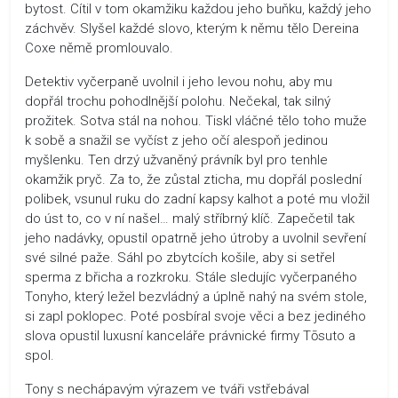
bytost. Cítil v tom okamžiku každou jeho buňku, každý jeho
záchvěv. Slyšel každé slovo, kterým k němu tělo Dereina
Coxe němě promlouvalo.
Detektiv vyčerpaně uvolnil i jeho levou nohu, aby mu
dopřál trochu pohodlnější polohu. Nečekal, tak silný
prožitek. Sotva stál na nohou. Tiskl vláčné tělo toho muže
k sobě a snažil se vyčíst z jeho očí alespoň jedinou
myšlenku. Ten drzý užvaněný právník byl pro tenhle
okamžik pryč. Za to, že zůstal zticha, mu dopřál poslední
polibek, vsunul ruku do zadní kapsy kalhot a poté mu vložil
do úst to, co v ní našel… malý stříbrný klíč. Zapečetil tak
jeho nadávky, opustil opatrně jeho útroby a uvolnil sevření
své silné paže. Sáhl po zbytcích košile, aby si setřel
sperma z břicha a rozkroku. Stále sledujíc vyčerpaného
Tonyho, který ležel bezvládný a úplně nahý na svém stole,
si zapl poklopec. Poté posbíral svoje věci a bez jediného
slova opustil luxusní kanceláře právnické firmy Tōsuto a
spol.
Tony s nechápavým výrazem ve tváři vstřebával