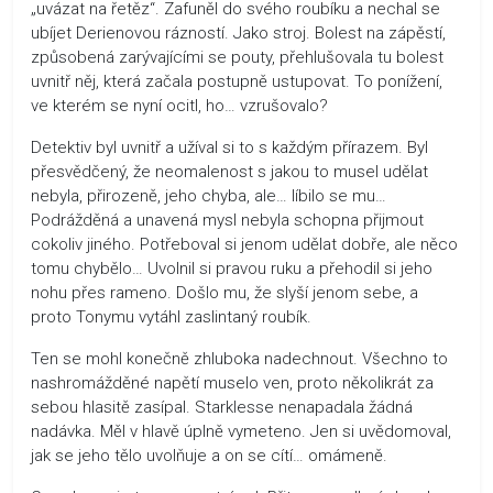
„uvázat na řetěz“. Zafuněl do svého roubíku a nechal se
ubíjet Derienovou rázností. Jako stroj. Bolest na zápěstí,
způsobená zarývajícími se pouty, přehlušovala tu bolest
uvnitř něj, která začala postupně ustupovat. To ponížení,
ve kterém se nyní ocitl, ho… vzrušovalo?
Detektiv byl uvnitř a užíval si to s každým přírazem. Byl
přesvědčený, že neomalenost s jakou to musel udělat
nebyla, přirozeně, jeho chyba, ale… líbilo se mu…
Podrážděná a unavená mysl nebyla schopna přijmout
cokoliv jiného. Potřeboval si jenom udělat dobře, ale něco
tomu chybělo… Uvolnil si pravou ruku a přehodil si jeho
nohu přes rameno. Došlo mu, že slyší jenom sebe, a
proto Tonymu vytáhl zaslintaný roubík.
Ten se mohl konečně zhluboka nadechnout. Všechno to
nashromážděné napětí muselo ven, proto několikrát za
sebou hlasitě zasípal. Starklesse nenapadala žádná
nadávka. Měl v hlavě úplně vymeteno. Jen si uvědomoval,
jak se jeho tělo uvolňuje a on se cítí… omámeně.