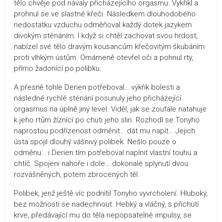
tělo chvěje pod návaly přicházejícího orgasmu. Vykřikl a
prohnul se ve slastné křeči. Následkem dlouhodobého
nedostatku vzduchu odměňoval každý dotek jazykem
divokým sténáním. I když si chtěl zachovat svou hrdost,
nabízel své tělo dravým kousancům křečovitým škubáním
proti vlhkým ústům. Omámeně otevřel oči a pohnul rty,
přímo žadonící po polibku.
A přesně tohle Derien potřeboval… výkřik bolesti a
následné rychlé sténání posunuly jeho přicházející
orgasmus na úplně jiný level. Viděl, jak se zoufale natahuje
k jeho rtům žíznící po chuti jeho slin. Rozhodl se Tonyho
naprostou podřízenost odměnit… dát mu napít… Jejich
ústa spojil dlouhý vášnivý polibek. Nešlo pouze o
odměnu… i Derien tím potřeboval naplnit vlastní touhu a
chtíč. Spojeni nahoře i dole… dokonalé splynutí dvou
rozvášněných, potem zbrocených těl.
Polibek, jenž ještě víc podnítil Tonyho vyvrcholení. Hluboký,
bez možnosti se nadechnout. Hebký a vláčný, s příchutí
krve, předávající mu do těla nepopsatelné impulsy, se