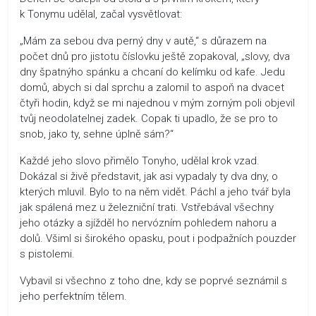
k Tonymu udělal, začal vysvětlovat:
„Mám za sebou dva perný dny v autě,“ s důrazem na
počet dnů pro jistotu číslovku ještě zopakoval, „slovy, dva
dny špatnýho spánku a chcaní do kelímku od kafe. Jedu
domů, abych si dal sprchu a zalomil to aspoň na dvacet
čtyři hodin, když se mi najednou v mým zorným poli objevil
tvůj neodolatelnej zadek. Copak ti upadlo, že se pro to
snob, jako ty, sehne úplně sám?“
Každé jeho slovo přimělo Tonyho, udělal krok vzad.
Dokázal si živě představit, jak asi vypadaly ty dva dny, o
kterých mluvil. Bylo to na něm vidět. Páchl a jeho tvář byla
jak spálená mez u železniční trati. Vstřebával všechny
jeho otázky a sjížděl ho nervózním pohledem nahoru a
dolů. Všiml si širokého opasku, pout i podpažních pouzder
s pistolemi.
Vybavil si všechno z toho dne, kdy se poprvé seznámil s
jeho perfektním tělem.