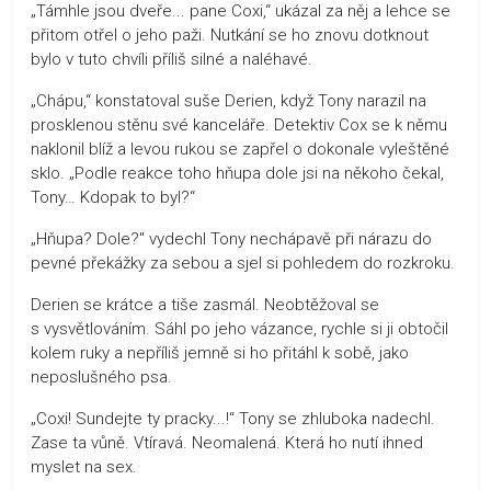
„Támhle jsou dveře... pane Coxi,“ ukázal za něj a lehce se
přitom otřel o jeho paži. Nutkání se ho znovu dotknout
bylo v tuto chvíli příliš silné a naléhavé.
„Chápu,“ konstatoval suše Derien, když Tony narazil na
prosklenou stěnu své kanceláře. Detektiv Cox se k němu
naklonil blíž a levou rukou se zapřel o dokonale vyleštěné
sklo. „Podle reakce toho hňupa dole jsi na někoho čekal,
Tony… Kdopak to byl?“
„Hňupa? Dole?" vydechl Tony nechápavě při nárazu do
pevné překážky za sebou a sjel si pohledem do rozkroku.
Derien se krátce a tiše zasmál. Neobtěžoval se
s vysvětlováním. Sáhl po jeho vázance, rychle si ji obtočil
kolem ruky a nepříliš jemně si ho přitáhl k sobě, jako
neposlušného psa.
„Coxi! Sundejte ty pracky...!“ Tony se zhluboka nadechl.
Zase ta vůně. Vtíravá. Neomalená. Která ho nutí ihned
myslet na sex.