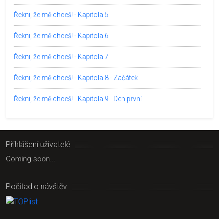
Řekni, že mě chceš! - Kapitola 5
Řekni, že mě chceš! - Kapitola 6
Řekni, že mě chceš! - Kapitola 7
Řekni, že mě chceš! - Kapitola 8 - Začátek
Řekni, že mě chceš! - Kapitola 9 - Den první
Přihlášení uživatelé
Coming soon...
Počitadlo návštěv