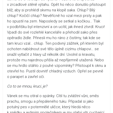
v zrcadlové stěně výtahu. Opět ho něco donutilo přistoupit
blíž, aby si prohlédl skvrnu na klopě saka. Chlup? Bílý
chlup? Kočičí chlup? Nevěřícně ho vzal mezi prsty a pak
ho spustil na zem. Naposledy se setkal s kočkou… Tlak
v podbřišku byl intenzivní a on ucítil, jak ihned ztvrdl. Kruci!
Vpadl do své rozlehlé kanceláře a přehodil sako přes
opěradlo židle. Přinesli mu ho ráno z čistírny, tak kde se
tam kruci vzal… chlup. Ten podivný zážitek, při kterém byl
ochoten nabídnout své tělo úplně cizímu chlapovi… se
snažil vytlačit z hlavy už několik dní. Uvolnil si kravatu,
protože mu najednou přišla až nepříjemně utažená. Nebo
se mu hrdlo stáhlo z pouhé vzpomínky? Přistoupil k oknu a
otevřel ho. Pustil dovnitř chladný vzduch. Opřel se pevně
o parapet a zavřel oči.
Co to se mnou, kruci, je?
Vánek se mu otíral o spánky. Cítil tu zvláštní vůni, směs
prachu, smogu a přepáleného tuku. Připadal si jako
potulný pes v potemnělé uličce, který hledá něco
k snědku a jediným společníkem je mu slabý vítr cuchající