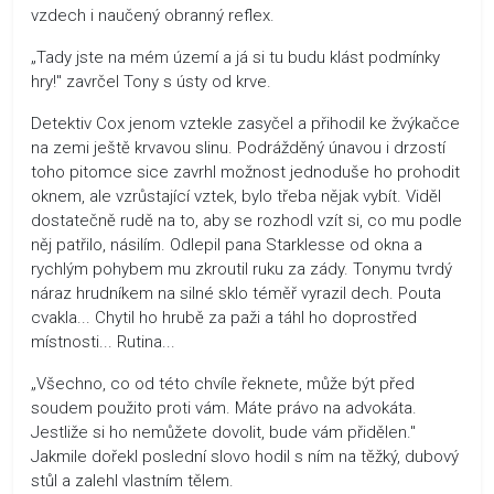
vzdech i naučený obranný reflex.
„Tady jste na mém území a já si tu budu klást podmínky
hry!" zavrčel Tony s ústy od krve.
Detektiv Cox jenom vztekle zasyčel a přihodil ke žvýkačce
na zemi ještě krvavou slinu. Podrážděný únavou i drzostí
toho pitomce sice zavrhl možnost jednoduše ho prohodit
oknem, ale vzrůstající vztek, bylo třeba nějak vybít. Viděl
dostatečně rudě na to, aby se rozhodl vzít si, co mu podle
něj patřilo, násilím. Odlepil pana Starklesse od okna a
rychlým pohybem mu zkroutil ruku za zády. Tonymu tvrdý
náraz hrudníkem na silné sklo téměř vyrazil dech. Pouta
cvakla... Chytil ho hrubě za paži a táhl ho doprostřed
místnosti... Rutina...
„Všechno, co od této chvíle řeknete, může být před
soudem použito proti vám. Máte právo na advokáta.
Jestliže si ho nemůžete dovolit, bude vám přidělen."
Jakmile dořekl poslední slovo hodil s ním na těžký, dubový
stůl a zalehl vlastním tělem.