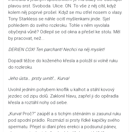
plavou srst. Svoboda. Ulice. ON. To vše z něj cítil, když
kolem něj poprvé prošel. Když se mu otřel nosem o vlasy.
Tony Starkless se náhle ocitl myšlenkami jinde. Sjel
pohledem do svého rozkroku. Tohle v něm vyvolala
obyčejná vůně? Odlepil se od okna a přešel ke stolu. Měl
by pracovat, než...
DERIEN COX! Ten parchant! Nechci na něj myslet!
Dopadl těžce do koženého křesla a položil si volně ruku
do rozkroku.
Jeho ústa… prsty uvnitř… Kurva!
Uvolnil jedním pohybem knoflík u kalhot a stáhl kovový
jezdec od zipu dolů. Zaklonil hlavu, zapřel ji do opěradla
křesla a roztáhl nohy od sebe.
„Kurva! Proč?“ zaúpěl a s tichým sténáním si zasunul ruku
pod spodní prádlo. Rozmázl si prsty řídké kapičky svého
spermatu. Přejel si dlaní přes erekci a podsunul pánev,