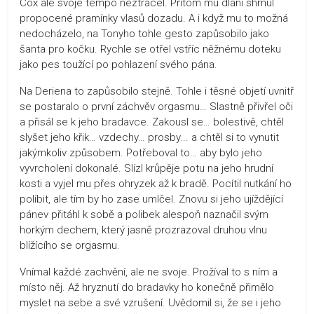
Cox ale svoje tempo neztrácel. Přitom mu dlaní shrnul
propocené pramínky vlasů dozadu. A i když mu to možná
nedocházelo, na Tonyho tohle gesto zapůsobilo jako
šanta pro kočku. Rychle se otřel vstříc něžnému doteku
jako pes toužící po pohlazení svého pána.
Na Deriena to zapůsobilo stejně. Tohle i těsné objetí uvnitř
se postaralo o první záchvěv orgasmu… Slastně přivřel oči
a přisál se k jeho bradavce. Zakousl se… bolestivě, chtěl
slyšet jeho křik… vzdechy… prosby... a chtěl si to vynutit
jakýmkoliv způsobem. Potřeboval to… aby bylo jeho
vyvrcholení dokonalé. Slízl krůpěje potu na jeho hrudní
kosti a vyjel mu přes ohryzek až k bradě. Pocítil nutkání ho
políbit, ale tím by ho zase umlčel. Znovu si jeho ujíždějící
pánev přitáhl k sobě a polibek alespoň naznačil svým
horkým dechem, který jasně prozrazoval druhou vlnu
blížícího se orgasmu.
Vnímal každé zachvění, ale ne svoje. Prožíval to s ním a
místo něj. Až hryznutí do bradavky ho konečně přimělo
myslet na sebe a své vzrušení. Uvědomil si, že se i jeho