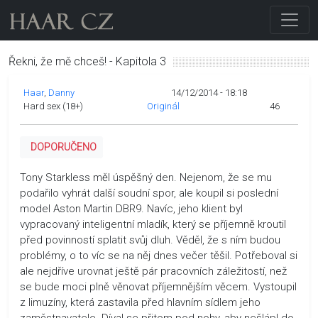
Řekni, že mě chceš! - Kapitola 3
Haar
Danny
14/12/2014 - 18:18
Hard sex (18+)
Originál
46
DOPORUČENO
Tony Starkless měl úspěšný den. Nejenom, že se mu
podařilo vyhrát další soudní spor, ale koupil si poslední
model Aston Martin DBR9. Navíc, jeho klient byl
vypracovaný inteligentní mladík, který se příjemně kroutil
před povinností splatit svůj dluh. Věděl, že s ním budou
problémy, o to víc se na něj dnes večer těšil. Potřeboval si
ale nejdříve urovnat ještě pár pracovních záležitostí, než
se bude moci plně věnovat příjemnějším věcem. Vystoupil
z limuzíny, která zastavila před hlavním sídlem jeho
zaměstnavatele. Díval se přitom pod nohy, aby nešlápl do