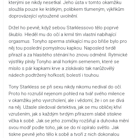
kterými se nikdy nesetkal. Jeho ústa v tomto okamžiku
sloužila pouze ke krátkým, polibkem tlumeným, výkřikům
doprovázející vytoužené uvolnění.
Držel ho pevně, když sebou Starklessovo tělo poprvé
škublo. Hleděl mu do očí a krmil tím vlastní nabíhající
orgasmus. Tonyho sperma stékající mu po břiše bylo pro
něj tou poslední pomyslnou kapkou. Naposled tvrdě
přirazil a za hlasitého sténání ho znovu odměnil. Rytmické
výstřiky plnily Tonyho anál horkým semenem, které se
mísilo s pár kapkami krve a získávalo tak narůžovělý
nádech podtržený hořkostí, bolestí i touhou.
Tony Starkless se při sexu nikdy nikomu nedíval do očí.
Proto ho rozrušil nejenom pohled na tvář svého milence
v okamžiku jeho vyvrcholení, ale i vědomí, že i on se dívá
na něj. Užasle sledoval detektiva, jak se mu obličej křiví
vzrušením, jak s každým tvrdým přírazem slabě stiskne
víčka k sobě. Jak se jeho zorničky rozšiřují a duhovka mění
svou modř podle toho, jak se do ní opíralo světlo. Jak
tiskne pevně jeho tělo k sobě a tvoří z nich dokonalou