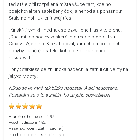
teď stále cítil rozpálená místa všude tam, kde ho
ocejchoval ten zablešený čokl, a nehodlala pohasnout.
Stále nemohl uklidnit svůj třes.
„Kinski?!“ vyhrkl hned, jak se ozval jeho hlas v telefonu.
„Chci mít do hodiny veškeré informace o detektivu
Coxovi. Všechno. Kde studoval, kam chodí po nocích,
pohyby na účtě, přátele, koho ojíždí i kam chodí
nakupovat!“
Tony Starkless se zhluboka nadechl a zatnul citlivé rty na
jakýkoliv dotyk.
Nikdo se ke mně tak blízko nedostal. A ani nedostane.
Postarám se o to a zničím ho za jeho opovážlivost.
Průměrné hodnocení:
4,97
Počet hodnocení:
152
Vaše hodnocení:
Zatím žádné :)
Pro hodnocení se přihlašte.