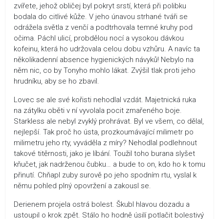
zvířete, jehož obličej byl pokryt srstí, která při polibku
bodala do citlivé kůže. V jeho únavou strhané tváři se
odrážela světla z venčí a podtrhovala temné kruhy pod
očima. Páchl ulicí, probdělou nocí a vysokou dávkou
kofeinu, která ho udržovala celou dobu vzhůru. A navíc ta
několikadenní absence hygienických návyků! Nebylo na
něm nic, co by Tonyho mohlo lákat. Zvýšil tlak proti jeho
hrudníku, aby se ho zbavil.
Lovec se ale své kořisti nehodlal vzdát. Majetnická ruka
na zátylku oběti v ní vyvolala pocit zmařeného boje.
Starkless ale nebyl zvyklý prohrávat. Byl ve všem, co dělal,
nejlepší. Tak proč ho ústa, prozkoumávající milimetr po
milimetru jeho rty, vyváděla z míry? Nehodlal podlehnout
takové titěrnosti, jako je líbání. Toužil toho burana slyšet
kňučet, jak nadrženou čubku… a bude to on, kdo ho k tomu
přinutí. Chňapl zuby surově po jeho spodním rtu, vyslal k
němu pohled plný opovržení a zakousl se.
Derienem projela ostrá bolest. Škubl hlavou dozadu a
ustoupil o krok zpět. Stálo ho hodně úsilí potlačit bolestivý