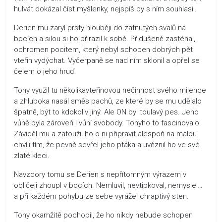
hulvát dokázal číst myšlenky, nejspíš by s ním souhlasil.
Derien mu zaryl prsty hlouběji do zatnutých svalů na
bocích a silou si ho přirazil k sobě. Přidušeně zasténal,
ochromen pocitem, který nebyl schopen dobrých pět
vteřin vydýchat. Vyčerpaně se nad ním sklonil a opřel se
čelem o jeho hruď.
Tony využil tu několikavteřinovou nečinnost svého milence
a zhluboka nasál směs pachů, ze které by se mu udělalo
špatně, být to kdokoliv jiný. Ale ON byl toulavý pes. Jeho
vůně byla zároveň i vůní svobody. Tonyho to fascinovalo.
Záviděl mu a zatoužil ho o ni připravit alespoň na malou
chvíli tím, že pevně sevřel jeho ptáka a uvěznil ho ve své
zlaté kleci.
Navzdory tomu se Derien s nepřítomným výrazem v
obličeji zhoupl v bocích. Nemluvil, nevtipkoval, nemyslel…
a při každém pohybu ze sebe vyrážel chraptivý sten.
Tony okamžitě pochopil, že ho nikdy nebude schopen