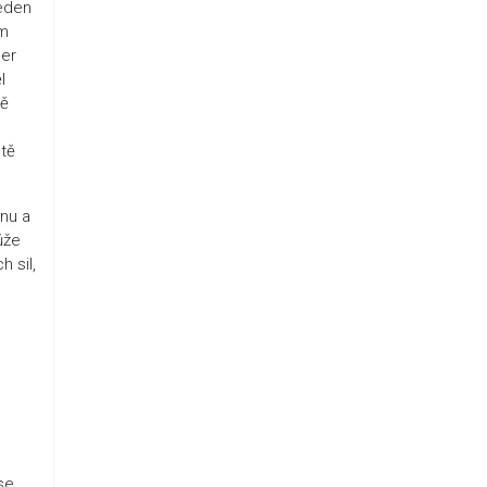
jeden
ěm
per
l
ně
ště
inu a
ůže
 sil,
se