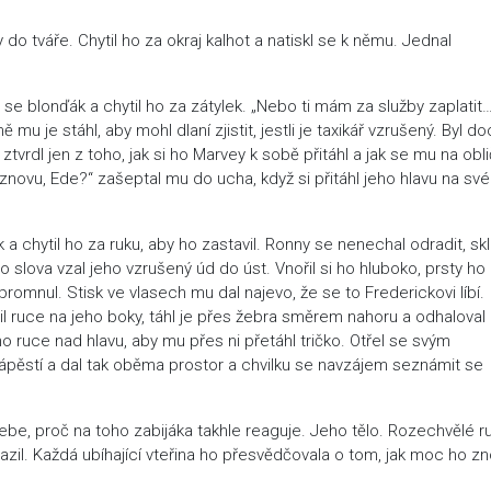
do tváře. Chytil ho za okraj kalhot a natiskl se k němu. Jednal
se blonďák a chytil ho za zátylek. „Nebo ti mám za služby zaplatit
 mu je stáhl, aby mohl dlaní zjistit, jestli je taxikář vzrušený. Byl do
k ztvrdl jen z toho, jak si ho Marvey k sobě přitáhl a jak se mu na obli
 znovu, Ede?“ zašeptal mu do ucha, když si přitáhl jeho hlavu na své
a chytil ho za ruku, aby ho zastavil. Ronny se nenechal odradit, sk
 slova vzal jeho vzrušený úd do úst. Vnořil si ho hluboko, prsty ho
omnul. Stisk ve vlasech mu dal najevo, že se to Frederickovi líbí.
žil ruce na jeho boky, táhl je přes žebra směrem nahoru a odhaloval
ho ruce nad hlavu, aby mu přes ni přetáhl tričko. Otřel se svým
 zápěstí a dal tak oběma prostor a chvilku se navzájem seznámit se
be, proč na toho zabijáka takhle reaguje. Jeho tělo. Rozechvělé r
razil. Každá ubíhající vteřina ho přesvědčovala o tom, jak moc ho z