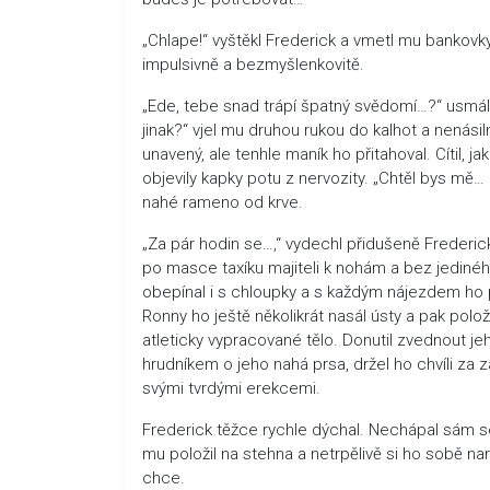
„Chlape!“ vyštěkl Frederick a vmetl mu bankovky 
impulsivně a bezmyšlenkovitě.
„Ede, tebe snad trápí špatný svědomí…?“ usmál 
jinak?“ vjel mu druhou rukou do kalhot a nenásilně
unavený, ale tenhle maník ho přitahoval. Cítil, ja
objevily kapky potu z nervozity. „Chtěl bys mě…
nahé rameno od krve.
„Za pár hodin se…,“ vydechl přidušeně Frederick 
po masce taxíku majiteli k nohám a bez jediného
obepínal i s chloupky a s každým nájezdem ho pr
Ronny ho ještě několikrát nasál ústy a pak polo
atleticky vypracované tělo. Donutil zvednout je
hrudníkem o jeho nahá prsa, držel ho chvíli za
svými tvrdými erekcemi.
Frederick těžce rychle dýchal. Nechápal sám se
mu položil na stehna a netrpělivě si ho sobě na
chce.