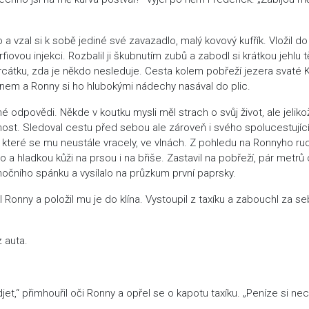
 vzal si k sobě jediné své zavazadlo, malý kovový kufřík. Vložil do
ovou injekci. Rozbalil ji škubnutím zubů a zabodl si krátkou jehlu 
cátku, zda je někdo nesleduje. Cesta kolem pobřeží jezera svaté K
nem a Ronny si ho hlubokými nádechy nasával do plic.
 odpovědi. Někde v koutku mysli měl strach o svůj život, ale jeliko
ost. Sledoval cestu před sebou ale zároveň i svého spolucestujíc
y, které se mu neustále vracely, ve vlnách. Z pohledu na Ronnyho ru
lo a hladkou kůži na prsou i na břiše. Zastavil na pobřeží, pár metrů
očního spánku a vysílalo na průzkum první paprsky.
l Ronny a položil mu je do klína. Vystoupil z taxíku a zabouchl za s
 auta.
et,“ přimhouřil oči Ronny a opřel se o kapotu taxíku. „Peníze si nec