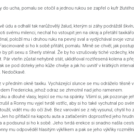
 do ucha, pomalu se otočil a jednou rukou se zapřel o kufr žlutéh
ě údu a odhalil tak narůžovělý žalud, kterým si záhy podráždil škvír
ti svému milenci, nechal ho vstoupit jen na okraj a přetáhl taxikář
al, položil mu i druhou ruku na pevný sval a vydýchával svoje vzru
ascinovaně si ho k sobě přitáhl, pomalu. Mírně se chvěl, jak postu
e by při sexu s Sherly sténal. Že by ho vzrušovaly tiché vzdechy, kt
 Pár vteřin zůstal nehybně stát, uklidňoval roztřesená kolena a pře
ak se pod doteky jeho kůže chvěje a jak ho uvnitř v krátkých interv
dě. Nedočkavě.
z v předním okně taxíku. Vycházející slunce se mu odráželo těsně 
ledem Fredericka, jehož odraz se zhmotnil nad jeho ramenem.
u a dlouhé vlasy, lepící se mu na spánky. Všiml si, jak pozoruje je
zrušil a Ronny mu vyjel tvrdě vstříc, aby si ho také vychutnal po svém
užil, vidět mu do očí živě. Bez varování se z něj vysunul, chytil ho 
. Jen ho přitlačil na kapotu auta a zatlačením doprostřed jeho hrudn
na a podsunul si ho k sobě. Jeho tvrdá erekce si snadno našla cest
nny mu odpověděl hlasitým výkřikem a pak se jeho výkřiky rozmělni