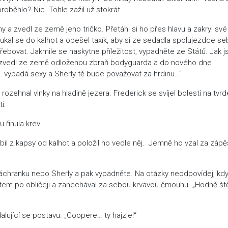
roběhlo? Nic. Tohle zažil už stokrát.
y a zvedl ze země jeho tričko. Přetáhl si ho přes hlavu a zakryl své
ukal se do kalhot a obešel taxík, aby si ze sedadla spolujezdce se
třebovat. Jakmile se naskytne příležitost, vypadněte ze Států. Jak js
…,“ zvedl ze země odloženou zbraň bodyguarda a do nového dne
„…vypadá sexy a Sherly tě bude považovat za hrdinu…“
rozehnal vlnky na hladině jezera. Frederick se svíjel bolestí na tvr
í.
 řinula krev.
il z kapsy od kalhot a položil ho vedle něj. Jemně ho vzal za zápěs
áchranku nebo Sherly a pak vypadněte. Na otázky neodpovídej, kd
rstem po obličeji a zanechával za sebou krvavou čmouhu. „Hodně št
alující se postavu. „Coopere… ty hajzle!“