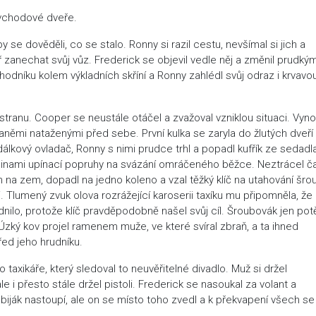
l vchodové dveře.
aby se dověděli, co se stalo. Ronny si razil cestu, nevšímal si jich a
kář zanechat svůj vůz. Frederick se objevil vedle něj a změnil prudký
odníku kolem výkladních skříní a Ronny zahlédl svůj odraz i krvavo
stranu. Cooper se neustále otáčel a zvažoval vzniklou situaci. Vynoř
aněmi nataženými před sebe. První kulka se zaryla do žlutých dveří
dálkový ovladač, Ronny s nimi prudce trhl a popadl kufřík ze sedadl
odinami upínací popruhy na svázání omráčeného běžce. Neztrácel č
 na zem, dopadl na jedno koleno a vzal těžký klíč na utahování šro
i. Tlumený zvuk olova rozrážející karoserii taxíku mu připomněla, že 
dnilo, protože klíč pravděpodobně našel svůj cíl. Šroubovák jen pot
 Úzký kov projel ramenem muže, ve které svíral zbraň, a ta ihned
řed jeho hrudníku.
 taxikáře, který sledoval to neuvěřitelné divadlo. Muž si držel
ale i přesto stále držel pistoli. Frederick se nasoukal za volant a
biják nastoupí, ale on se místo toho zvedl a k překvapení všech se