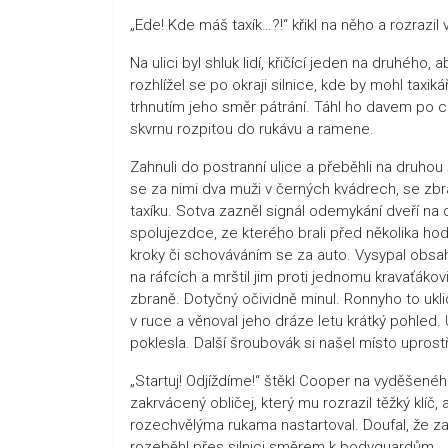
„Ede! Kde máš taxík…?!“ křikl na něho a rozrazi
Na ulici byl shluk lidí, křičící jeden na druhého, 
rozhlížel se po okraji silnice, kde by mohl taxi
trhnutím jeho směr pátrání. Táhl ho davem po ch
skvrnu rozpitou do rukávu a ramene.
Zahnuli do postranní ulice a přeběhli na druhou 
se za nimi dva muži v černých kvádrech, se zbr
taxíku. Sotva zazněl signál odemykání dveří na 
spolujezdce, ze kterého brali před několika h
kroky či schováváním se za auto. Vysypal obsah
na ráfcích a mrštil jim proti jednomu kravaťákov
zbraně. Dotyčný očividně minul. Ronnyho to ukli
v ruce a věnoval jeho dráze letu krátký pohled.
poklesla. Další šroubovák si našel místo uprost
„Startuj! Odjíždíme!“ štěkl Cooper na vyděšeného
zakrvácený obličej, který mu rozrazil těžký klíč, 
rozechvělýma rukama nastartoval. Doufal, že za
rozeběhl přes silnici směrem k bodyguardům.