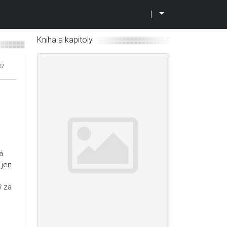
|
Kniha a kapitoly
37
á
 jen
ý za