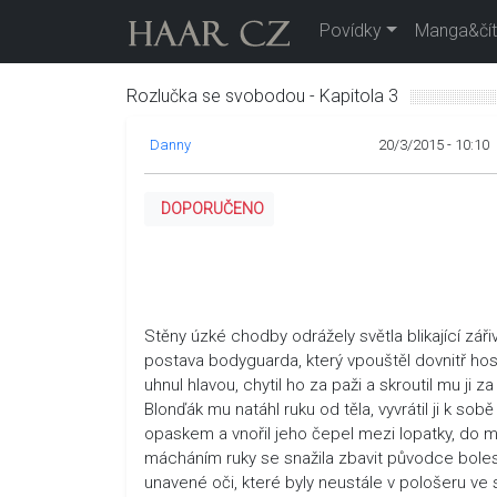
Povídky
Manga&čít
Rozlučka se svobodou - Kapitola 3
Danny
20/3/2015 - 10:10
DOPORUČENO
Stěny úzké chodby odrážely světla blikající záři
postava bodyguarda, který vpouštěl dovnitř host
uhnul hlavou, chytil ho za paži a skroutil mu j
Blonďák mu natáhl ruku od těla, vyvrátil ji k s
opaskem a vnořil jeho čepel mezi lopatky, do mí
mácháním ruky se snažila zbavit původce bolesti
unavené oči, které byly neustále v pološeru ve st