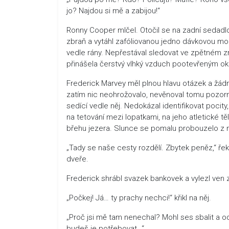
jo? Najdou si mě a zabijou!“
Ronny Cooper mlčel. Otočil se na zadní sedadlo a
zbraň a vytáhl zafóliovanou jedno dávkovou morfi
vedle rány. Nepřestával sledovat ve zpětném zr
přinášela čerstvý vlhký vzduch pootevřeným ok
Frederick Marvey měl plnou hlavu otázek a žádné
zatím nic neohrožovalo, nevěnoval tomu pozorn
sedící vedle něj. Nedokázal identifikovat pocit
na tetování mezi lopatkami, na jeho atletické tě
břehu jezera. Slunce se pomalu probouzelo z n
„Tady se naše cesty rozdělí. Zbytek peněz,“ řek
dveře.
Frederick shrábl svazek bankovek a vylezl ven z
„Počkej! Já… ty prachy nechci!“ křikl na něj.
„Proč jsi mě tam nenechal? Mohl ses sbalit a odj
budeš je potřebovat…“