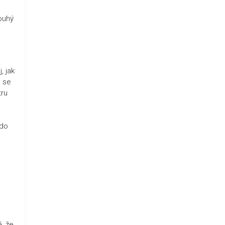
pouhý
, jak
u se
tru
 do
.
, že