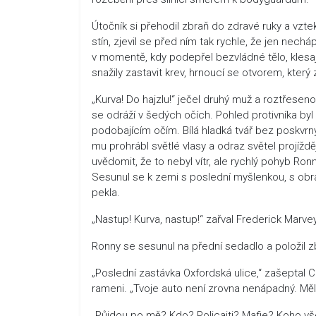
Útočník si přehodil zbraň do zdravé ruky a vztek
stín, zjevil se před ním tak rychle, že jen nech
v momentě, kdy podepřel bezvládné tělo, klesajíc
snažily zastavit krev, hrnoucí se otvorem, kte
„Kurva! Do hajzlu!“ ječel druhý muž a roztřeseno
se odráží v šedých očích. Pohled protivníka by
podobajícím očím. Bílá hladká tvář bez poskvrny 
mu prohrábl světlé vlasy a odraz světel projížd
uvědomit, že to nebyl vítr, ale rychlý pohyb Ron
Sesunul se k zemi s poslední myšlenkou, s obr
pekla.
„Nastup! Kurva, nastup!“ zařval Frederick Marve
Ronny se sesunul na přední sedadlo a položil zb
„Poslední zastávka Oxfordská ulice,“ zašeptal C
rameni. „Tvoje auto není zrovna nenápadný. Měl
„Půjdou po mě? Kdo? Policajti? Mafie? Koho vše