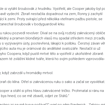
le si vytáhl šroubovák z hrudníku. Vystřelil, ale Cooper jakoby byl 
ápavě vydechl. Zbraň nestačila dopadnout na zem, Ronny ji zachytil
í k zemi. Prsty svírající před několika vteřinami pažbu pistole, se
rý zanechal šroubovák v bodyguardově krku.
u rukou pozvedl revolver. Díval se na svůj rozbitý zakrvácený obličej
l klidný a pramen blonďatých vlasů mu spadal středem mezi zrcadl
s vyzývavými ústy, pootevřená, lákající k polibku. Čerstvý závan vě
ějícího auta mu je orámoval do andělské svatozáře. Nestačil si už
nyho Coopera, když pustil mrtvé tělo a vystřelil z ukořistěné zbraně.
azem té zvláštní klidné tváře, která ho svým pohledem vyprovodila
y, když zabrzdil u hromádky mrtvol.
raň do klína. Otřel si zakrvácenou ruku o sako a začal se vysvlékat
ooper a stáhl si přes hlavu zakrvácené tričko. Prohmatal si ránu na
 bys hned, co se mě zbavíš, odjet ze Států.“
chno jsi na mě kurva poštval?“ vyjel po něm Frederick. „Zabijou mě