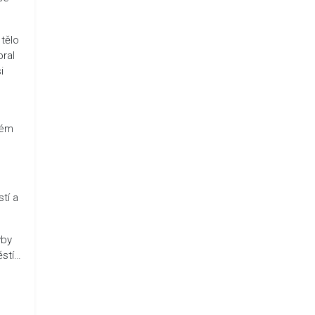
 tělo
bral
i
dém
tí a
yby
ěstí…