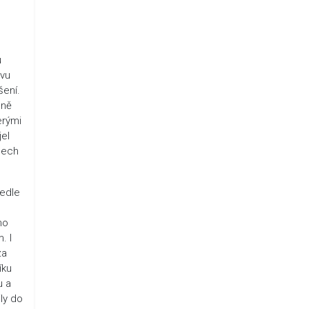
o
u
ovu
šení.
pně
erými
jel
alech
vedle
ho
. I
za
íku
u a
ly do