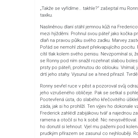
„Takže se vyřídíme… takhle?“ zašeptal mu Ronny
taxíku.
Nasliněnou dlaní stáhl jemnou kůži na Fredericov
mezi hýžděmi. Prohnul svou páteř jako kočka pro
dlaň na pravou půlku svého zadku. Marvey zastén
Pořád se nemohl zbavit překvapujícího pocitu. F
cítil tlak kolem svého penisu. Nevzpomínal si, ž
se Ronny pod ním snažil rozehnat slabou bolest.
prsty po páteři, prohnutou do oblouku. Vnímal, j
drtí jeho stahy. Vysunul se a hned přirazil. Tvr
Ronny sevřel ruce v pěst a pozoroval svůj odra
jeho vzrušeného obličeje. Pak se setkal s poh
Pootevřená ústa, do slabého křečovitého úšklebk
záda, jak si ho prohlíží. Ten výjev ho dokonale v
Frederick zahlédl zabijákovu tvář a najednou zato
ramena a otočil si ho k sobě. Nic nevysvětloval
ho donutil si lehnout. Vjel mu pažemi pod kole
prudkým přírazem se zasunul co nejhlouběji. Ro