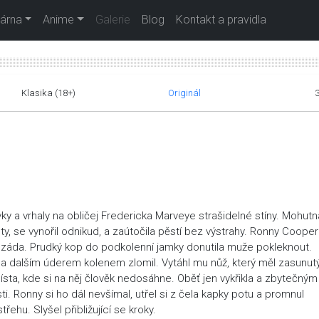
árna
Anime
Galerie
Blog
Kontakt a pravidla
Klasika (18+)
Originál
vky a vrhaly na obličej Fredericka Marveye strašidelné stíny. Mohutn
y, se vynořil odnikud, a zaútočila pěstí bez výstrahy. Ronny Cooper
i za záda. Prudký kop do podkolenní jamky donutila muže pokleknout.
obě a dalším úderem kolenem zlomil. Vytáhl mu nůž, který měl zasunut
sta, kde si na něj člověk nedosáhne. Oběť jen vykřikla a zbytečným
. Ronny si ho dál nevšímal, utřel si z čela kapky potu a promnul
řehu. Slyšel přibližující se kroky.