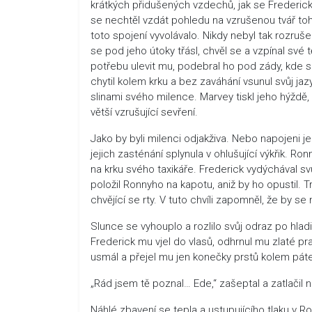
krátkých přidušených vzdechů, jak se Frederick
se nechtěl vzdát pohledu na vzrušenou tvář toho
toto spojení vyvolávalo. Nikdy nebyl tak rozru
se pod jeho útoky třásl, chvěl se a vzpínal své 
potřebu ulevit mu, podebral ho pod zády, kde se
chytil kolem krku a bez zaváhání vsunul svůj jaz
slinami svého milence. Marvey tiskl jeho hýždě
větší vzrušující sevření.
Jako by byli milenci odjakživa. Nebo napojeni je
jejich zasténání splynula v ohlušující výkřik. R
na krku svého taxikáře. Frederick vydýchával sv
položil Ronnyho na kapotu, aniž by ho opustil. 
chvějící se rty. V tuto chvíli zapomněl, že by se
Slunce se vyhouplo a rozlilo svůj odraz po hlad
Frederick mu vjel do vlasů, odhrnul mu zlaté pr
usmál a přejel mu jen konečky prstů kolem pát
„Rád jsem tě poznal… Ede,“ zašeptal a zatlačil 
Náhlé zbavení se tepla a ustupujícího tlaku v 