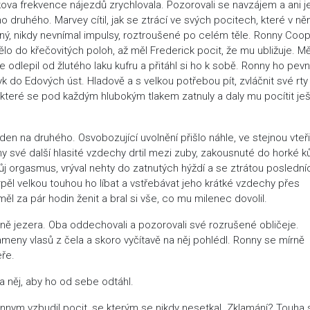
ova frekvence nájezdů zrychlovala. Pozorovali se navzájem a ani 
 druhého. Marvey cítil, jak se ztrácí ve svých pocitech, které v n
šený, nikdy nevnímal impulsy, roztroušené po celém těle. Ronny Coo
tělo do křečovitých poloh, až měl Frederick pocit, že mu ubližuje. Mě
 odlepil od žlutého laku kufru a přitáhl si ho k sobě. Ronny ho pev
yk do Edových úst. Hladově a s velkou potřebou pít, zvláčnit své rty
, které se pod každým hlubokým tlakem zatnuly a daly mu pocítit je
den na druhého. Osvobozující uvolnění přišlo náhle, ve stejnou vteř
onny své další hlasité vzdechy drtil mezi zuby, zakousnuté do horké k
ůj orgasmus, vrýval nehty do zatnutých hýždí a se ztrátou posledních
Trpěl velkou touhou ho líbat a vstřebávat jeho krátké vzdechy přes
 měl za pár hodin ženit a bral si vše, co mu milenec dovolil.
ině jezera. Oba oddechovali a pozorovali své rozrušené obličeje.
ameny vlasů z čela a skoro vyčítavě na něj pohlédl. Ronny se mírně
eře.
na něj, aby ho od sebe odtáhl.
Ronnym vzbudil pocit, se kterým se nikdy nesetkal. Zklamání? Touha 