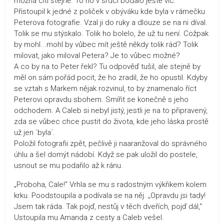
možná cítí stejně. To ho v srdci bodalo ještě víc.
Přistoupil k jedné z poliček v obýváku kde byla v rámečku
Peterova fotografie. Vzal ji do ruky a dlouze se na ni díval.
Tolik se mu stýskalo. Tolik ho bolelo, že už tu není. Cožpak
by mohl...mohl by vůbec mít ještě někdy tolik rád? Tolik
milovat, jako miloval Petera? Je to vůbec možné?
A co by na to Peter řekl? Tu odpověď tušil, ale stejně by
měl on sám pořád pocit, že ho zradil, že ho opustil. Kdyby
se vztah s Markem nějak rozvinul, to by znamenalo říct
Peterovi opravdu sbohem. Smířit se konečně s jeho
odchodem. A Caleb si nebyl jistý, jestli je na to připravený,
zda se vůbec chce pustit do života, kde jeho láska prostě
už jen ´byla´.
Položil fotografii zpět, pečlivě ji naaranžoval do správného
úhlu a šel domýt nádobí. Když se pak uložil do postele,
usnout se mu podařilo až k ránu.
„Proboha, Cale!“ Vrhla se mu s radostným výkřikem kolem
krku. Poodstoupila a podívala se na něj. „Opravdu jsi tady!
Jsem tak ráda. Tak pojď, nestůj v těch dveřích, pojď dál,“
Ustoupila mu Amanda z cesty a Caleb vešel.