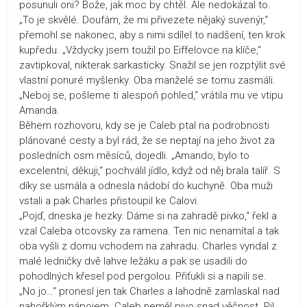
posunuli oni? Bože, jak moc by chtěl. Ale nedokázal to.
„To je skvělé. Doufám, že mi přivezete nějaký suvenýr,“
přemohl se nakonec, aby s nimi sdílel to nadšení, ten krok
kupředu. „Vždycky jsem toužil po Eiffelovce na klíče,“
zavtipkoval, nikterak sarkasticky. Snažil se jen rozptýlit své
vlastní ponuré myšlenky. Oba manželé se tomu zasmáli.
„Neboj se, pošleme ti alespoň pohled,“ vrátila mu ve vtipu
Amanda.
Během rozhovoru, kdy se je Caleb ptal na podrobnosti
plánované cesty a byl rád, že se neptají na jeho život za
posledních osm měsíců, dojedli. „Amando, bylo to
excelentní, děkuji,“ pochválil jídlo, když od něj brala talíř. S
díky se usmála a odnesla nádobí do kuchyně. Oba muži
vstali a pak Charles přistoupil ke Calovi.
„Pojď, dneska je hezky. Dáme si na zahradě pivko,“ řekl a
vzal Caleba otcovsky za ramena. Ten nic nenamítal a tak
oba vyšli z domu vchodem na zahradu. Charles vyndal z
malé ledničky dvě lahve ležáku a pak se usadili do
pohodlných křesel pod pergolou. Přiťukli si a napili se.
„No jo…“ pronesl jen tak Charles a lahodně zamlaskal nad
nahořklým nápojem. Caleb neměl pivo snad věčnost. Pil