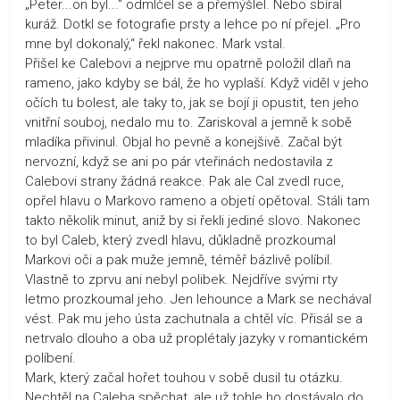
„Peter...on byl...“ odmlčel se a přemýšlel. Nebo sbíral
kuráž. Dotkl se fotografie prsty a lehce po ní přejel. „Pro
mne byl dokonalý,“ řekl nakonec. Mark vstal.
Přišel ke Calebovi a nejprve mu opatrně položil dlaň na
rameno, jako kdyby se bál, že ho vyplaší. Když viděl v jeho
očích tu bolest, ale taky to, jak se bojí ji opustit, ten jeho
vnitřní souboj, nedalo mu to. Zariskoval a jemně k sobě
mladíka přivinul. Objal ho pevně a konejšivě. Začal být
nervozní, když se ani po pár vteřinách nedostavila z
Calebovi strany žádná reakce. Pak ale Cal zvedl ruce,
opřel hlavu o Markovo rameno a objetí opětoval. Stáli tam
takto několik minut, aniž by si řekli jediné slovo. Nakonec
to byl Caleb, který zvedl hlavu, důkladně prozkoumal
Markovi oči a pak muže jemně, téměř bázlivě políbil.
Vlastně to zprvu ani nebyl polibek. Nejdříve svými rty
letmo prozkoumal jeho. Jen lehounce a Mark se nechával
vést. Pak mu jeho ústa zachutnala a chtěl víc. Přisál se a
netrvalo dlouho a oba už proplétaly jazyky v romantickém
políbení.
Mark, který začal hořet touhou v sobě dusil tu otázku.
Nechtěl na Caleba spěchat, ale už tohle ho dostávalo do