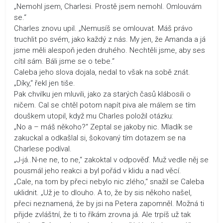
„Nemohl jsem, Charlesi. Prostě jsem nemohl. Omlouvám
se.“
Charles znovu upil. „Nemusíš se omlouvat. Máš právo
truchlit po svém, jako každý z nás. My jen, že Amanda a já
jsme měli alespoň jeden druhého. Nechtěli jsme, aby ses
cítil sám. Báli jsme se o tebe.“
Caleba jeho slova dojala, nedal to však na sobě znát.
„Díky,“ řekl jen tiše.
Pak chvilku jen mluvili, jako za starých časů klábosili o
ničem. Cal se chtěl potom napít piva ale málem se tím
douškem utopil, když mu Charles položil otázku:
„No a – máš někoho?“ Zeptal se jakoby nic. Mladík se
zakuckal a odkašlal si, šokovaný tím dotazem se na
Charlese podíval.
„J-já..N-ne ne, to ne,“ zakoktal v odpověď. Muž vedle něj se
pousmál jeho reakci a byl pořád v klidu a nad věcí.
„Cale, na tom by přeci nebylo nic zlého,“ snažil se Caleba
uklidnit. „Už je to dlouho. A to, že by sis někoho našel,
přeci neznamená, že by jsi na Petera zapomněl. Možná ti
přijde zvláštní, že ti to říkám zrovna já. Ale trpíš už tak