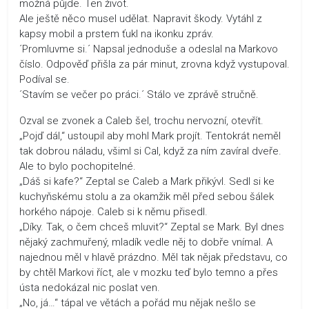
možná půjde. Ten život.
Ale ještě něco musel udělat. Napravit škody. Vytáhl z
kapsy mobil a prstem ťukl na ikonku zpráv.
´Promluvme si.´ Napsal jednoduše a odeslal na Markovo
číslo. Odpověď přišla za pár minut, zrovna když vystupoval.
Podíval se.
´Stavím se večer po práci.´ Stálo ve zprávě stručně.
Ozval se zvonek a Caleb šel, trochu nervozní, otevřít.
„Pojď dál,“ ustoupil aby mohl Mark projít. Tentokrát neměl
tak dobrou náladu, všiml si Cal, když za ním zavíral dveře.
Ale to bylo pochopitelné.
„Dáš si kafe?“ Zeptal se Caleb a Mark přikývl. Sedl si ke
kuchyňskému stolu a za okamžik měl před sebou šálek
horkého nápoje. Caleb si k němu přisedl.
„Díky. Tak, o čem chceš mluvit?“ Zeptal se Mark. Byl dnes
nějaký zachmuřený, mladík vedle něj to dobře vnímal. A
najednou měl v hlavě prázdno. Měl tak nějak představu, co
by chtěl Markovi říct, ale v mozku teď bylo temno a přes
ústa nedokázal nic poslat ven.
„No, já…“ tápal ve větách a pořád mu nějak nešlo se