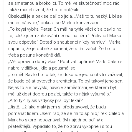
se smetanou a brokolicí. To měl ve skutečnosti moc rád,
takže musel uznat, že ho to potěšilo.
Obsloužil je a pak se dali do jídla. „Máš to tu hezký. Líbí se
mi ten nábytek,“ pokusil se Mark o konverzaci.
„To kdysi vybíral Peter. On měl na tyhle věci cit a bavilo ho
to, takže jsem zařizování nechal na něm.“ Překvapil Marka
svou odpovědí. Doteď o snoubenci nikdy nemluvil. Marka
napadlo, že je dobré znamení, že s tím začal. Že ho to
třeba posune konečně dál.
„Měl opravdu dobrý vkus.“ Pochválil upřímně Mark. Caleb si
nabral vidličkou jídlo a pousmál se.
„To měl. Bavilo ho to tak, že dokonce jednu chvíli uvažoval,
že bude dělat bytového architekta. To byl takový jeho sen.
Nějak to ale nevyšlo, navíc v zaměstnání, ve kterém byl,
měl už dost dobrou pozici, takže to nějak vyšumělo.“
„A to ty? Ty sis vždycky přál být lékař?
„Jistě. Už jako malý jsem si představoval, že budu
pomáhat lidem. Jsem rád, že se mi to splnilo,“ řekl Caleb a
Mark ho skoro nepoznával. Byl najednou sdílný a
přátelštější. Vypadalo to, že ho zprvu vykopne i s tou