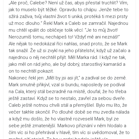
„Ale proč, Calebe? Není už čas, abys přestal truchlit? Vím,
jak to muselo být těžké. Opravdu to chápu. Jenže tebe to
sžírá zaživa, tvůj vlastní život ti uniká, protéká ti mezi prsty
už moc dlouho.“ Řekl Mark a Caleb se zamračil. Najednou
mu chtěl vpálit do obličeje tolik věcí: “Je to můj život!
Nerozumíš tomu, nechápeš to! Vždyť mě ani neznáš!“
Ale nějak to nedokázal říci nahlas, snad proto, že se Mark
tak snažil. Že už si zvykl na jeho přátelství, když už začalo a
najednou o něj nechtěl přijít. Měl Marka rád. I když ne tak,
jako měl on rád jeho, ale byl dobrý, starostlivý kamarád a
on to nechtěl pokazit.
Nakonec řekl jen: „Měl by jsi asi jít,“ a zadíval se do země.
Mark smutně přikývl, vzal si bundu, naposledy se podíval
na Cala, který stál bezradně na místě, doufal, že ho třeba
ještě zastaví. Když se to nestalo, zavřel za sebou dveře.
Caleb ještě notnou chvíli stál a přemýšlel. Bylo mu líto, že
večer takhle skončil. Po dlouhé době se mu zvedla nálada
a když mu došlo, že ho vlastně rozveselil Mark, byl ze
sebe ještě zmatenější. Markovo přiznání v něm hlodalo a
čím víc si ho přehrával v hlavě, tím víc si uvědomoval, že to