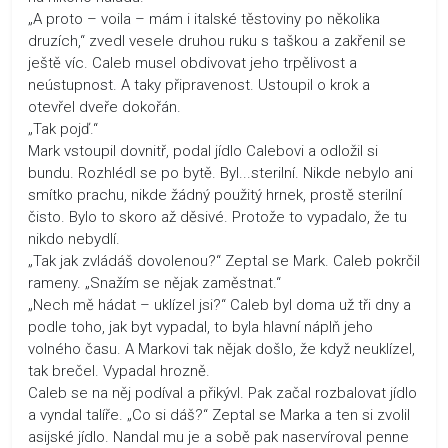
„A proto – voila – mám i italské těstoviny po několika
druzích,“ zvedl vesele druhou ruku s taškou a zakřenil se
ještě víc. Caleb musel obdivovat jeho trpělivost a
neústupnost. A taky připravenost. Ustoupil o krok a
otevřel dveře dokořán.
„Tak pojď.“
Mark vstoupil dovnitř, podal jídlo Calebovi a odložil si
bundu. Rozhlédl se po bytě. Byl...sterilní. Nikde nebylo ani
smítko prachu, nikde žádný použitý hrnek, prostě sterilní
čisto. Bylo to skoro až děsivé. Protože to vypadalo, že tu
nikdo nebydlí.
„Tak jak zvládáš dovolenou?“ Zeptal se Mark. Caleb pokrčil
rameny. „Snažím se nějak zaměstnat.“
„Nech mě hádat – uklízel jsi?“ Caleb byl doma už tři dny a
podle toho, jak byt vypadal, to byla hlavní náplň jeho
volného času. A Markovi tak nějak došlo, že když neuklízel,
tak brečel. Vypadal hrozně.
Caleb se na něj podíval a přikývl. Pak začal rozbalovat jídlo
a vyndal talíře. „Co si dáš?“ Zeptal se Marka a ten si zvolil
asijské jídlo. Nandal mu je a sobě pak naservíroval penne