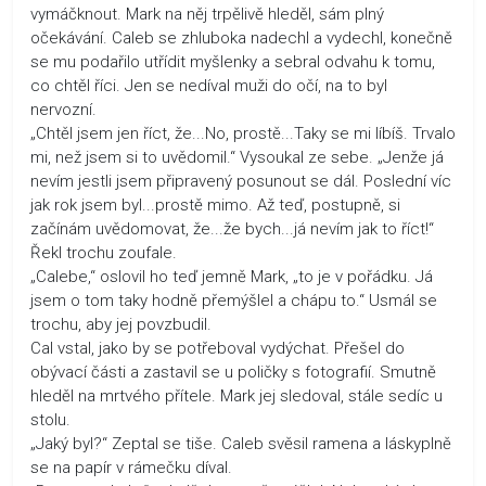
vymáčknout. Mark na něj trpělivě hleděl, sám plný
očekávání. Caleb se zhluboka nadechl a vydechl, konečně
se mu podařilo utřídit myšlenky a sebral odvahu k tomu,
co chtěl říci. Jen se nedíval muži do očí, na to byl
nervozní.
„Chtěl jsem jen říct, že...No, prostě...Taky se mi líbíš. Trvalo
mi, než jsem si to uvědomil.“ Vysoukal ze sebe. „Jenže já
nevím jestli jsem připravený posunout se dál. Poslední víc
jak rok jsem byl...prostě mimo. Až teď, postupně, si
začínám uvědomovat, že...že bych...já nevím jak to říct!“
Řekl trochu zoufale.
„Calebe,“ oslovil ho teď jemně Mark, „to je v pořádku. Já
jsem o tom taky hodně přemýšlel a chápu to.“ Usmál se
trochu, aby jej povzbudil.
Cal vstal, jako by se potřeboval vydýchat. Přešel do
obývací části a zastavil se u poličky s fotografií. Smutně
hleděl na mrtvého přítele. Mark jej sledoval, stále sedíc u
stolu.
„Jaký byl?“ Zeptal se tiše. Caleb svěsil ramena a láskyplně
se na papír v rámečku díval.