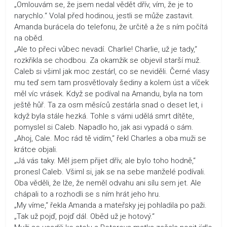
„Omlouvám se, že jsem nedal vědět dřív, vím, že je to
narychlo.“ Volal před hodinou, jestli se může zastavit.
Amanda burácela do telefonu, že určitě a že s ním počítá
na oběd.
„Ale to přeci vůbec nevadí. Charlie! Charlie, už je tady,“
rozkřikla se chodbou. Za okamžik se objevil starší muž.
Caleb si všiml jak moc zestárl, co se neviděli. Černé vlasy
mu teď sem tam prosvětlovaly šediny a kolem úst a víček
měl víc vrásek. Když se podíval na Amandu, byla na tom
ještě hůř. Ta za osm měsíců zestárla snad o deset let, i
když byla stále hezká. Tohle s vámi udělá smrt dítěte,
pomyslel si Caleb. Napadlo ho, jak asi vypadá o sám.
„Ahoj, Cale. Moc rád tě vidím,“ řekl Charles a oba muži se
krátce objali.
„Já vás taky. Měl jsem přijet dřív, ale bylo toho hodně,“
pronesl Caleb. Všiml si, jak se na sebe manželé podívali.
Oba věděli, že lže, že neměl odvahu ani sílu sem jet. Ale
chápali to a rozhodli se s ním hrát jeho hru.
„My víme,“ řekla Amanda a mateřsky jej pohladila po paži.
„Tak už pojď, pojď dál. Oběd už je hotový.“