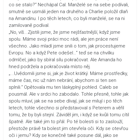
co se stalo?“ Nechápal Cal. Manželé se na sebe podívali,
smutně se usmáli jeden na druhého a Charlie položil dlaň
na Amandinu. I po těch letech, co byli manželé, se na ni
zamilovaně podíval.
„No, víš...Zjistili jsme, že jsme nejšťastnější, když jsme
spolu. Máme svoji práci moc rádi, ale jen práce není
všechno. Jako mladí jsme snili o tom, jak procestujeme
Evropu. No a když Pete odešel…“ teď se na chvilku
odmlčel, jako by sbíral sílu pokračovat. Ale Amanda ho
hned podržela a pokračovala místo něj.
„...Uvědomili jsme si, jak je život krátký. Máme prostředky,
máme čas, nic už nám nebrání, abychom si ten sen
splnili.“ Opětovala mu ten láskyplný pohled. Caleb se
pousmál. Ale v srdci ho zabodalo. Tohle přesně, tohle jak
spolu mluví, jak se na sebe dívají, jak se milují i po těch
letech, tohle všechno si představoval s Peterem a věřil
tomu, že by byli stejní. Záviděl jim, i když se kvůli tomu cítil
špatně. Ale také jim to přál. Po té bolesti si to zaslouží,
přestože právě ta bolest jim otevřela oči. Kdy se otevřou
oči i jemu? Kdy se konečně také posune dál, jako se