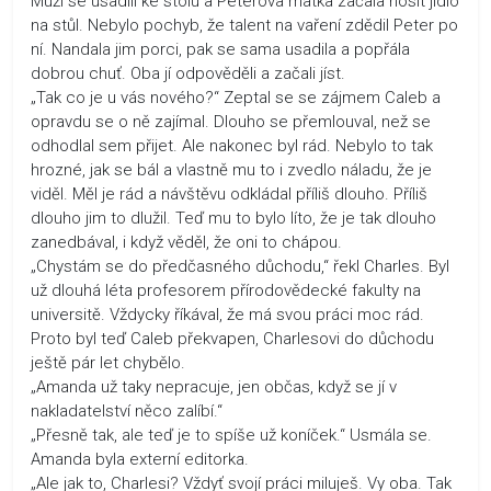
Muži se usadili ke stolu a Peterova matka začala nosit jídlo
na stůl. Nebylo pochyb, že talent na vaření zdědil Peter po
ní. Nandala jim porci, pak se sama usadila a popřála
dobrou chuť. Oba jí odpověděli a začali jíst.
„Tak co je u vás nového?“ Zeptal se se zájmem Caleb a
opravdu se o ně zajímal. Dlouho se přemlouval, než se
odhodlal sem přijet. Ale nakonec byl rád. Nebylo to tak
hrozné, jak se bál a vlastně mu to i zvedlo náladu, že je
viděl. Měl je rád a návštěvu odkládal příliš dlouho. Příliš
dlouho jim to dlužil. Teď mu to bylo líto, že je tak dlouho
zanedbával, i když věděl, že oni to chápou.
„Chystám se do předčasného důchodu,“ řekl Charles. Byl
už dlouhá léta profesorem přírodovědecké fakulty na
universitě. Vždycky říkával, že má svou práci moc rád.
Proto byl teď Caleb překvapen, Charlesovi do důchodu
ještě pár let chybělo.
„Amanda už taky nepracuje, jen občas, když se jí v
nakladatelství něco zalíbí.“
„Přesně tak, ale teď je to spíše už koníček.“ Usmála se.
Amanda byla externí editorka.
„Ale jak to, Charlesi? Vždyť svojí práci miluješ. Vy oba. Tak