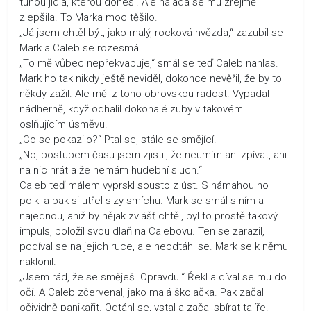
tunou jídla, kterou donesl. Ale nálada se mu zřejmě
zlepšila. To Marka moc těšilo.
„Já jsem chtěl být, jako malý, rocková hvězda,“ zazubil se
Mark a Caleb se rozesmál.
„To mě vůbec nepřekvapuje,“ smál se teď Caleb nahlas.
Mark ho tak nikdy ještě neviděl, dokonce nevěřil, že by to
někdy zažil. Ale měl z toho obrovskou radost. Vypadal
nádherně, když odhalil dokonalé zuby v takovém
oslňujícím úsměvu.
„Co se pokazilo?“ Ptal se, stále se smějící.
„No, postupem času jsem zjistil, že neumím ani zpívat, ani
na nic hrát a že nemám hudební sluch.“
Caleb teď málem vyprskl sousto z úst. S námahou ho
polkl a pak si utřel slzy smíchu. Mark se smál s ním a
najednou, aniž by nějak zvlášť chtěl, byl to prostě takový
impuls, položil svou dlaň na Calebovu. Ten se zarazil,
podíval se na jejich ruce, ale neodtáhl se. Mark se k němu
naklonil.
„Jsem rád, že se směješ. Opravdu.“ Řekl a díval se mu do
očí. A Caleb zčervenal, jako malá školačka. Pak začal
očividně panikařit. Odtáhl se, vstal a začal sbírat talíře.