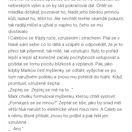
nebeských výšin a on by rád pokračoval dál. Chtěl se
mladíka dotýkat, poznávat ho, hladit jeho bledou jemnou
kůži, laskat ho, těšit ho. Ale nechtěl tenhle okamžik pokazit,
tak raději mlčel a užíval si naplno to, čeho se mu
dostávalo.
I Calebovi se třásly ruce, vzrušením i strachem. Ptal se v
hlavě sám sebe co to dělá a vzápětí si odpověděl, že je to
přeci tak příjemné, tak milé, tak vzrušující. Bylo to pořád
lepší a lepší až konečně začaly pochybnosti ustupovat a
poddal se tomu pocitu blízkosti a vzplanutí. Pak, jako
kdyby Markovi četl myšlenky, se odtáhl, vydýchal se po
tom náruživém polibku a znovu mu pohlédl do tváře. Když
promluvil, vzrušeně šeptal.
„Zeptej se. Zeptej se mě na to…“
Mark chvilku formuloval myšlenku, kterou chtěl vyslovit.
„Pomiluješ se se mnou?“ Zeptal se tiše, jako by snad měl
větší hluk narušit to elektrické víření mezi nimi. A Caleb se
k němu těsně přitiskl, znovu ho políbil a pak řekl jen
vzrušené...
„...Ano.“