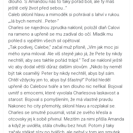
dlouho. S Amandou nás to taky pořád bolí, ale ty máš
ještě celý život před sebou…“
Caleb sklonil hlavu a mimoděk si pohrával s lahví v rukou.
„Já bych nemohl...Peter-“
Charles se najednou zprudka naklonil, položil dlaň Calovi
na rameno a upřeně se mu zadíval do očí. Mladík mu
pohled s vypětím všech sil opětoval.
„Tak podívej, Calebe,“ začal muž přísně, „Vím jak moc jsi
mého syna miloval. Ale víš stejně jako já, že Pete by nikdy
nechtěl, aby ses takhle pořád trápil.“ Teď se naklonil ještě
víc aby dodal větší důraz dalším slovům. „Nikdo by neměl
být tak osamělý. Peter by nikdy nechtěl, abys byl sám.
Chtěl vždycky jen to, abys byl šťastný!“ Pořád hleděl
upřeně do Calebovi tváře a ten dlouho nic neříkal. Bojoval
uvnitř s emocemi, které vyvolala Charlesova laskavost a
starost. Bojoval s pomyšlením, že má vlastně pravdu.
Nakonec ho city přemohly, sklonil hlavu a rozplakal se.
Charles se smutně pousmál, vstal ze svého křesla a
otcovsky jej k sobě přivinul. Mezitím za nimi přišla Amanda
a když je uviděla, stála chvilku bez hnutí. Potom jí taky
začaly stékat slzy po tvářích, ale nebyl v tom jen smutek.