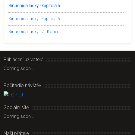
Sinusoida lásky - kapitola 5
Sinusoida lásky - kapitola 6
Sinusoida lásky - 7 - Konec
Přihlášení uživatelé
Coming soon...
Počitadlo návštěv
Sociální sítě
Coming soon...
Naši přátelé