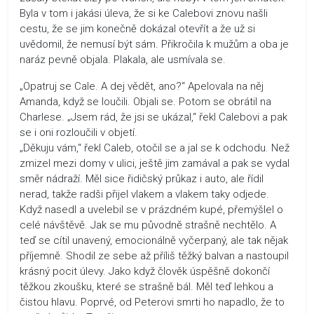
Byla v tom i jakási úleva, že si ke Calebovi znovu našli
cestu, že se jim konečně dokázal otevřít a že už si
uvědomil, že nemusí být sám. Přikročila k mužům a oba je
naráz pevně objala. Plakala, ale usmívala se.
„Opatruj se Cale. A dej vědět, ano?“ Apelovala na něj
Amanda, když se loučili. Objali se. Potom se obrátil na
Charlese. „Jsem rád, že jsi se ukázal,“ řekl Calebovi a pak
se i oni rozloučili v objetí.
„Děkuju vám,“ řekl Caleb, otočil se a jal se k odchodu. Než
zmizel mezi domy v ulici, ještě jim zamával a pak se vydal
směr nádraží. Měl sice řidičský průkaz i auto, ale řídil
nerad, takže radši přijel vlakem a vlakem taky odjede.
Když nasedl a uvelebil se v prázdném kupé, přemýšlel o
celé návštěvě. Jak se mu původně strašně nechtělo. A
teď se cítil unavený, emocionálně vyčerpaný, ale tak nějak
příjemně. Shodil ze sebe až příliš těžký balvan a nastoupil
krásný pocit úlevy. Jako když člověk úspěšně dokončí
těžkou zkoušku, které se strašně bál. Měl teď lehkou a
čistou hlavu. Poprvé, od Peterovi smrti ho napadlo, že to