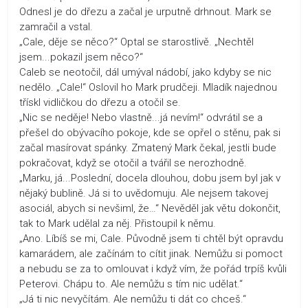
Odnesl je do dřezu a začal je urputně drhnout. Mark se
zamračil a vstal.
„Cale, děje se něco?“ Optal se starostlivě. „Nechtěl
jsem...pokazil jsem něco?“
Caleb se neotočil, dál umýval nádobí, jako kdyby se nic
nedělo. „Cale!“ Oslovil ho Mark prudčeji. Mladík najednou
třískl vidličkou do dřezu a otočil se.
„Nic se neděje! Nebo vlastně...já nevím!“ odvrátil se a
přešel do obývacího pokoje, kde se opřel o stěnu, pak si
začal masírovat spánky. Zmatený Mark čekal, jestli bude
pokračovat, když se otočil a tvářil se nerozhodně.
„Marku, já...Poslední, docela dlouhou, dobu jsem byl jak v
nějaký bublině. Já si to uvědomuju. Ale nejsem takovej
asociál, abych si nevšiml, že…“ Nevěděl jak větu dokončit,
tak to Mark udělal za něj. Přistoupil k němu.
„Ano. Líbíš se mi, Cale. Původně jsem ti chtěl být opravdu
kamarádem, ale začínám to cítit jinak. Nemůžu si pomoct
a nebudu se za to omlouvat i když vím, že pořád trpíš kvůli
Peterovi. Chápu to. Ale nemůžu s tím nic udělat.“
„Já ti nic nevyčítám. Ale nemůžu ti dát co chceš.“