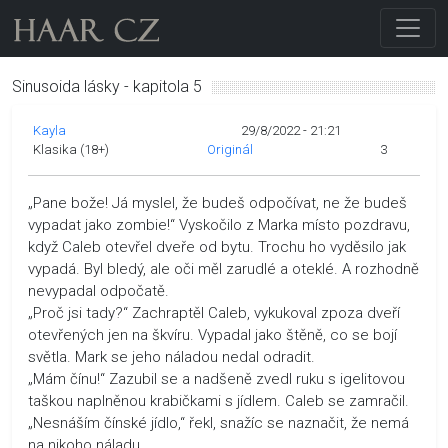
Sinusoida lásky - kapitola 5
Kayla
29/8/2022 - 21:21
Klasika (18+)
Originál
3
„Pane bože! Já myslel, že budeš odpočívat, ne že budeš
vypadat jako zombie!“ Vyskočilo z Marka místo pozdravu,
když Caleb otevřel dveře od bytu. Trochu ho vyděsilo jak
vypadá. Byl bledý, ale oči měl zarudlé a oteklé. A rozhodně
nevypadal odpočatě.
„Proč jsi tady?“ Zachraptěl Caleb, vykukoval zpoza dveří
otevřených jen na škvíru. Vypadal jako štěně, co se bojí
světla. Mark se jeho náladou nedal odradit.
„Mám čínu!“ Zazubil se a nadšeně zvedl ruku s igelitovou
taškou naplněnou krabičkami s jídlem. Caleb se zamračil.
„Nesnáším čínské jídlo,“ řekl, snažíc se naznačit, že nemá
na nikoho náladu.