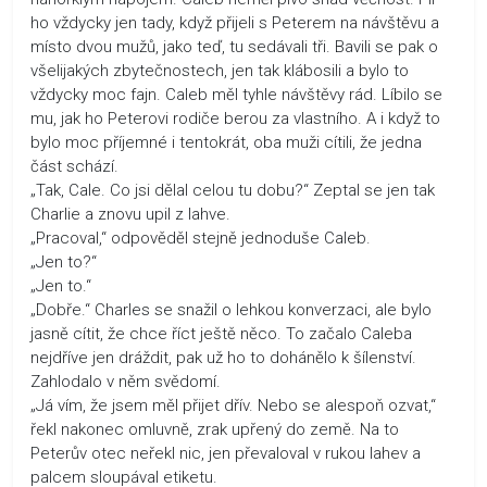
ho vždycky jen tady, když přijeli s Peterem na návštěvu a
místo dvou mužů, jako teď, tu sedávali tři. Bavili se pak o
všelijakých zbytečnostech, jen tak klábosili a bylo to
vždycky moc fajn. Caleb měl tyhle návštěvy rád. Líbilo se
mu, jak ho Peterovi rodiče berou za vlastního. A i když to
bylo moc příjemné i tentokrát, oba muži cítili, že jedna
část schází.
„Tak, Cale. Co jsi dělal celou tu dobu?“ Zeptal se jen tak
Charlie a znovu upil z lahve.
„Pracoval,“ odpověděl stejně jednoduše Caleb.
„Jen to?“
„Jen to.“
„Dobře.“ Charles se snažil o lehkou konverzaci, ale bylo
jasně cítit, že chce říct ještě něco. To začalo Caleba
nejdříve jen dráždit, pak už ho to dohánělo k šílenství.
Zahlodalo v něm svědomí.
„Já vím, že jsem měl přijet dřív. Nebo se alespoň ozvat,“
řekl nakonec omluvně, zrak upřený do země. Na to
Peterův otec neřekl nic, jen převaloval v rukou lahev a
palcem sloupával etiketu.