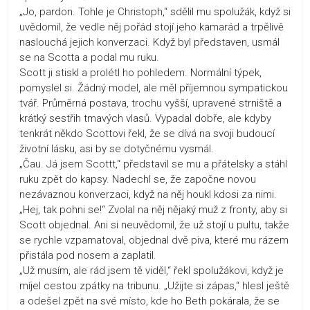
„Jo, pardon. Tohle je Christoph,“ sdělil mu spolužák, když si
uvědomil, že vedle něj pořád stojí jeho kamarád a trpělivě
naslouchá jejich konverzaci. Když byl představen, usmál
se na Scotta a podal mu ruku.
Scott ji stiskl a prolétl ho pohledem. Normální týpek,
pomyslel si. Žádný model, ale měl příjemnou sympatickou
tvář. Průměrná postava, trochu vyšší, upravené strniště a
krátký sestřih tmavých vlasů. Vypadal dobře, ale kdyby
tenkrát někdo Scottovi řekl, že se dívá na svoji budoucí
životní lásku, asi by se dotyčnému vysmál.
„Čau. Já jsem Scottt,“ představil se mu a přátelsky a stáhl
ruku zpět do kapsy. Nadechl se, že započne novou
nezávaznou konverzaci, když na něj houkl kdosi za nimi.
„Hej, tak pohni se!“ Zvolal na něj nějaký muž z fronty, aby si
Scott objednal. Ani si neuvědomil, že už stojí u pultu, takže
se rychle vzpamatoval, objednal dvě piva, které mu rázem
přistála pod nosem a zaplatil.
„Už musím, ale rád jsem tě viděl,“ řekl spolužákovi, když je
míjel cestou zpátky na tribunu. „Užijte si zápas,“ hlesl ještě
a odešel zpět na své místo, kde ho Beth pokárala, že se