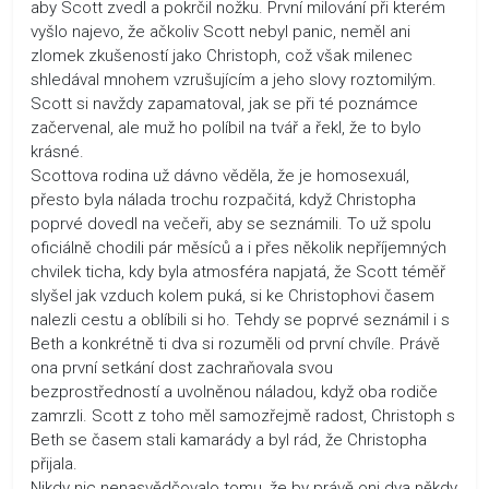
aby Scott zvedl a pokrčil nožku. První milování při kterém
vyšlo najevo, že ačkoliv Scott nebyl panic, neměl ani
zlomek zkušeností jako Christoph, což však milenec
shledával mnohem vzrušujícím a jeho slovy roztomilým.
Scott si navždy zapamatoval, jak se při té poznámce
začervenal, ale muž ho políbil na tvář a řekl, že to bylo
krásné.
Scottova rodina už dávno věděla, že je homosexuál,
přesto byla nálada trochu rozpačitá, když Christopha
poprvé dovedl na večeři, aby se seznámili. To už spolu
oficiálně chodili pár měsíců a i přes několik nepříjemných
chvilek ticha, kdy byla atmosféra napjatá, že Scott téměř
slyšel jak vzduch kolem puká, si ke Christophovi časem
nalezli cestu a oblíbili si ho. Tehdy se poprvé seznámil i s
Beth a konkrétně ti dva si rozuměli od první chvíle. Právě
ona první setkání dost zachraňovala svou
bezprostředností a uvolněnou náladou, když oba rodiče
zamrzli. Scott z toho měl samozřejmě radost, Christoph s
Beth se časem stali kamarády a byl rád, že Christopha
přijala.
Nikdy nic nenasvědčovalo tomu, že by právě oni dva někdy