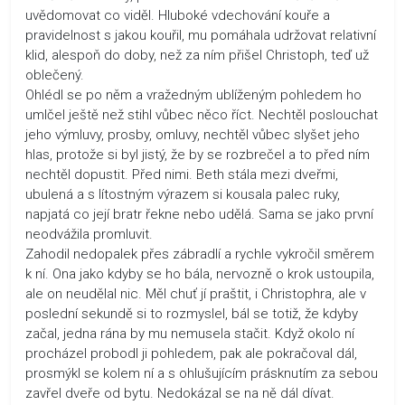
uvědomovat co viděl. Hluboké vdechování kouře a
pravidelnost s jakou kouřil, mu pomáhala udržovat relativní
klid, alespoň do doby, než za ním přišel Christoph, teď už
oblečený.
Ohlédl se po něm a vražedným ublíženým pohledem ho
umlčel ještě než stihl vůbec něco říct. Nechtěl poslouchat
jeho výmluvy, prosby, omluvy, nechtěl vůbec slyšet jeho
hlas, protože si byl jistý, že by se rozbrečel a to před ním
nechtěl dopustit. Před nimi. Beth stála mezi dveřmi,
ubulená a s lítostným výrazem si kousala palec ruky,
napjatá co její bratr řekne nebo udělá. Sama se jako první
neodvážila promluvit.
Zahodil nedopalek přes zábradlí a rychle vykročil směrem
k ní. Ona jako kdyby se ho bála, nervozně o krok ustoupila,
ale on neudělal nic. Měl chuť jí praštit, i Christophra, ale v
poslední sekundě si to rozmyslel, bál se totiž, že kdyby
začal, jedna rána by mu nemusela stačit. Když okolo ní
procházel probodl ji pohledem, pak ale pokračoval dál,
prosmýkl se kolem ní a s ohlušujícím prásknutím za sebou
zavřel dveře od bytu. Nedokázal se na ně dál dívat.