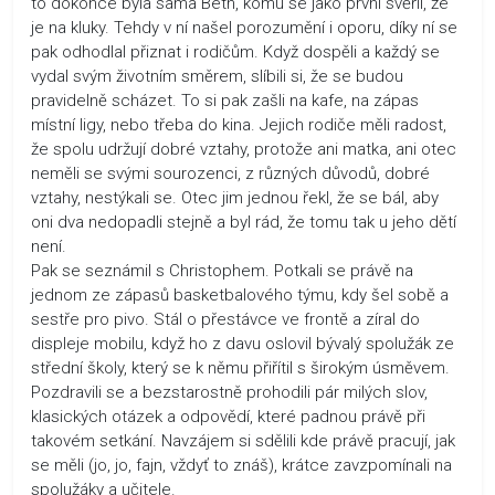
to dokonce byla sama Beth, komu se jako první svěřil, že
je na kluky. Tehdy v ní našel porozumění i oporu, díky ní se
pak odhodlal přiznat i rodičům. Když dospěli a každý se
vydal svým životním směrem, slíbili si, že se budou
pravidelně scházet. To si pak zašli na kafe, na zápas
místní ligy, nebo třeba do kina. Jejich rodiče měli radost,
že spolu udržují dobré vztahy, protože ani matka, ani otec
neměli se svými sourozenci, z různých důvodů, dobré
vztahy, nestýkali se. Otec jim jednou řekl, že se bál, aby
oni dva nedopadli stejně a byl rád, že tomu tak u jeho dětí
není.
Pak se seznámil s Christophem. Potkali se právě na
jednom ze zápasů basketbalového týmu, kdy šel sobě a
sestře pro pivo. Stál o přestávce ve frontě a zíral do
displeje mobilu, když ho z davu oslovil bývalý spolužák ze
střední školy, který se k němu přiřítil s širokým úsměvem.
Pozdravili se a bezstarostně prohodili pár milých slov,
klasických otázek a odpovědí, které padnou právě při
takovém setkání. Navzájem si sdělili kde právě pracují, jak
se měli (jo, jo, fajn, vždyť to znáš), krátce zavzpomínali na
spolužáky a učitele.