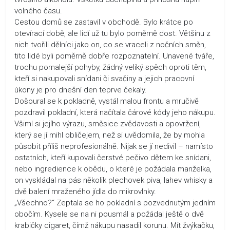
volného času.
Cestou domů se zastavil v obchodě. Bylo krátce po
otevírací době, ale lidí už tu bylo poměrně dost. Většinu z
nich tvořili dělníci jako on, co se vraceli z nočních směn,
tito lidé byli poměrně dobře rozpoznatelní. Unavené tváře,
trochu pomalejší pohyby, žádný veliký spěch oproti těm,
kteří si nakupovali snídani či svačiny a jejich pracovní
úkony je pro dnešní den teprve čekaly.
Došoural se k pokladně, vystál malou frontu a mručivě
pozdravil pokladní, která načítala čárové kódy jeho nákupu.
Všiml si jejího výrazu, směsice zvědavosti a opovržení,
který se jí mihl obličejem, než si uvědomila, že by mohla
působit příliš neprofesionálně. Nijak se jí nedivil – namísto
ostatních, kteří kupovali čerstvé pečivo dětem ke snídani,
nebo ingredience k obědu, o které je požádala manželka,
on vyskládal na pás několik plechovek piva, lahev whisky a
dvě balení mraženého jídla do mikrovlnky.
„Všechno?“ Zeptala se ho pokladní s pozvednutým jedním
obočím. Kysele se na ni pousmál a požádal ještě o dvě
krabičky cigaret, čímž nákupu nasadil korunu. Mít žvýkačku,