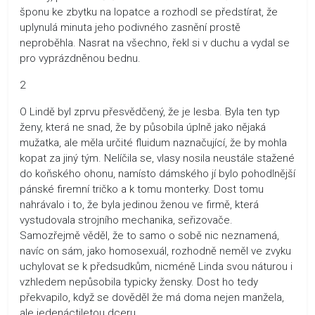
šponu ke zbytku na lopatce a rozhodl se předstírat, že
uplynulá minuta jeho podivného zasnění prostě
neproběhla. Nasrat na všechno, řekl si v duchu a vydal se
pro vyprázdněnou bednu.
2
O Lindě byl zprvu přesvědčený, že je lesba. Byla ten typ
ženy, která ne snad, že by působila úplně jako nějaká
mužatka, ale měla určité fluidum naznačující, že by mohla
kopat za jiný tým. Nelíčila se, vlasy nosila neustále stažené
do koňského ohonu, namísto dámského jí bylo pohodlnější
pánské firemní tričko a k tomu monterky. Dost tomu
nahrávalo i to, že byla jedinou ženou ve firmě, která
vystudovala strojního mechanika, seřizovače.
Samozřejmě věděl, že to samo o sobě nic neznamená,
navíc on sám, jako homosexuál, rozhodně neměl ve zvyku
uchylovat se k předsudkům, nicméně Linda svou náturou i
vzhledem nepůsobila typicky žensky. Dost ho tedy
překvapilo, když se dověděl že má doma nejen manžela,
ale jedenáctiletou dceru.