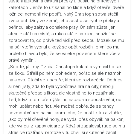
šustění lůžkovin a cinkání přesky u pásku na přítelových
kalhotách. Jenže to už sahal po klice a když otevřel dveře
ložnice, nemohli nic popřít. Nahý Christoph sotva stačil
zvednout džíny ze země, jeho sestra se rychle překryla
peřinou, aby zakryla odhalené prsy. On sám zůstal jen
strnule stát na místě, s rukou stále na klice, snažící se
zpracovat to, co právě teď vidí před sebou. Mozek se mu
na pár vteřin vypnul a když se opět rozběhl, první co mu
prolétlo hlavou bylo, že se váleli v povlečení, které včera
právě vyměnil.
„Scotte, já...my…“ začal Christoph koktat a vymanil ho tak
ze šoku. Střelil po něm pohledem, pořád se ale nezmohl
na slovo. Otočil se k sestře, která se rozbrečela. Dodnes
si není jistý, zda to byla vypočítavá hra na city, nebo jí
skutečně přepadla lítost, ale vlastně ho to nezajímalo.
Teď, když o tom přemýšlel ho napadala spousta věcí, co
mohl udělat nebo říct. Ale možná dobře, že se tehdy
nezmohl vůbec na nic, krom toho, že pustil kliku a ztuhle,
jako by měl dřevěné nohy, se vydal přes obývák na balkon,
kde vyndal z kapsy cigarety. Když si zapaloval, ruce se mu
strašlivě roztřásly, protože v tu chvíli si skutečně začal