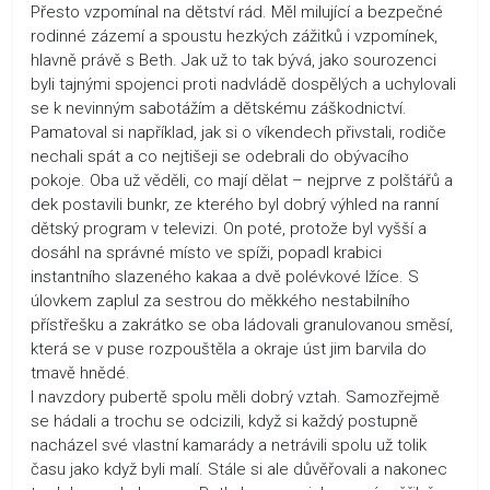
Přesto vzpomínal na dětství rád. Měl milující a bezpečné
rodinné zázemí a spoustu hezkých zážitků i vzpomínek,
hlavně právě s Beth. Jak už to tak bývá, jako sourozenci
byli tajnými spojenci proti nadvládě dospělých a uchylovali
se k nevinným sabotážím a dětskému záškodnictví.
Pamatoval si například, jak si o víkendech přivstali, rodiče
nechali spát a co nejtišeji se odebrali do obývacího
pokoje. Oba už věděli, co mají dělat – nejprve z polštářů a
dek postavili bunkr, ze kterého byl dobrý výhled na ranní
dětský program v televizi. On poté, protože byl vyšší a
dosáhl na správné místo ve spíži, popadl krabici
instantního slazeného kakaa a dvě polévkové lžíce. S
úlovkem zaplul za sestrou do měkkého nestabilního
přístřešku a zakrátko se oba ládovali granulovanou směsí,
která se v puse rozpouštěla a okraje úst jim barvila do
tmavě hnědé.
I navzdory pubertě spolu měli dobrý vztah. Samozřejmě
se hádali a trochu se odcizili, když si každý postupně
nacházel své vlastní kamarády a netrávili spolu už tolik
času jako když byli malí. Stále si ale důvěřovali a nakonec