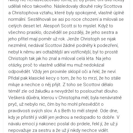
udělali něco takového. Následovaly dlouhé roky Scottova
a Christophova vztahu, které byly spokojené, vlastně úplně
normální. Sestěhovali se asi po roce chození a milovali se
celých deset let. Alespoň Scott si to myslel. Když to
všechno prasklo, dozvěděl se později, že jeho sestra a
jeho přítel mají poměr už rok. Jenže Christoph se nijak
nezměnil, nedával Scottovi žádné podněty k podezření,
nebyl k němu ani odtažitější ani vstřícnější, byl to prostě
Christoph tak jak ho znal a miloval celá léta. Na jeho
otázky, proč to vlastně udělal mu muž nedokázal
odpovědět. Vždy jen provinile sklopil oči a řekl, že neví.
Přidal pak klasické kecy o tom, že ho to mrzí, že ho stále
miluje a nechce o něj přijít. Z toho se Scottovi dělalo
téměř zle od žaludku a nevydržel to poslouchat dlouho.
Veškerá důvěra, kterou v Christopha měl, byla nenávratně
pryč, už nebylo nic, čím by ho mohl přesvědčit o
pravdivosti svých slov. A s Beth to měl stejně. Ode dne,
kdy je přistihl ji viděl jen jednou a nedopadlo to dobře. V
návalu emocí ji nakonec poslal do prdele, řekl jí, že už ji
nepovažuje za sestru a že už jí nikdy nechce vidět.