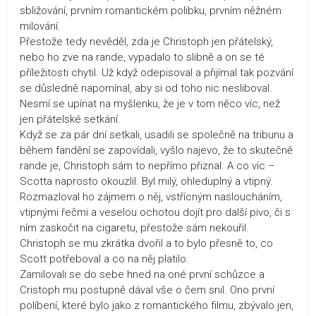
sbližování, prvním romantickém polibku, prvním něžném
milování.
Přestože tedy nevěděl, zda je Christoph jen přátelský,
nebo ho zve na rande, vypadalo to slibně a on se té
příležitosti chytil. Už když odepisoval a přijímal tak pozvání
se důsledně napomínal, aby si od toho nic nesliboval.
Nesmí se upínat na myšlenku, že je v tom něco víc, než
jen přátelské setkání.
Když se za pár dní setkali, usadili se společně na tribunu a
během fandění se zapovídali, vyšlo najevo, že to skutečně
rande je, Christoph sám to nepřímo přiznal. A co víc –
Scotta naprosto okouzlil. Byl milý, ohleduplný a vtipný.
Rozmazloval ho zájmem o něj, vstřícným nasloucháním,
vtipnými řečmi a veselou ochotou dojít pro další pivo, či s
ním zaskočit na cigaretu, přestože sám nekouřil.
Christoph se mu zkrátka dvořil a to bylo přesně to, co
Scott potřeboval a co na něj platilo.
Zamilovali se do sebe hned na oné první schůzce a
Cristoph mu postupně dával vše o čem snil. Ono první
políbení, které bylo jako z romantického filmu, zbývalo jen,