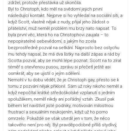
zdržel, protože přestávka už skončila.
Byl to Christoph, kdo měl na svědomí jejich první
následující kontakt. Nejprve si ho vyhledal na sociální síti, a
když Scott, vlastně nějak z nudy, přijal jeho žádost o
přátelství, muž neměl problém mu brzy nato napsat. To
byla první věc, která ho na Christophovi zaujala – to
nepopiratelné sebevědomí, s jakým ho zcela
bezprostředně pozval na setkání. Naprosto bez ostychu
mu tehdy napsal, že má dva lístky na další zápas a rád by
Scotta pozval, aby se mohli lépe poznat. Scott na to zíral
téměř s otevřenou pusou, zprávu si přečetl ještě asi
osmkrát, aby se ujistil o jejím sdělení.
Nemohl v tu dobu vědět, že je Christoph gay, přesto se k
tomu z pozvání nějak přiklonil. Sám už roky nikoho neměl a
když nepočítal krátké středoškolské vzplanutí s jedním
spolužákem, neměl nikdy ani pořádný vztah. Zkusil pak
během let navštívit jisté podniky, motivován milostnou
frustrací a sexuálním neukojením, když už ho porno
omrzelo. Pokaždé se však utvrdil jen v tom, že něco
takového není pro něj. Byl pravděpodobně příliš stydlivý,