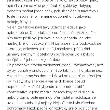
sám nedokázal nikoho oslovit a když někdo oslovil jeho,
neměl zájem se více poznávat. Obvykle byl dotyčný
ochoten počkat jeden drink, pak už naléhal s návštěvou
toalet nebo jiného, neméně odporného hotelového
pokoje, či bytu.
Nejen, že takové návštěvy Schott shledával jako
nebezpečné. On to takhle prostě neuměl. Muži, kteří za
ním takto přišli byli jen lovci a on si připadal jen jako
nástroj k jejich uspokojení. Hnusila se mu ta pudovost, se
kterou jej oslovovali a marně ji maskovali přiopilými
úsměvy a letmými doteky. On potřeboval víc a bylo to
silnější, než jeho neukojené libido.
On potřeboval trochu zacházení, trochu rozmazlování, než
by byl ochotný přistoupit na něco tak intimního jako je sex.
V tomhle se možná dost odlišoval od ostatních, přeci jen
byl mladý, plný energie a vášně dokonce dosud
nepoznané. Možná byl jenom staromódní, příliš
konzervativní a jeho morální zásady byly příliš silné. A
nebo o tom prostě jen moc přemýšlel a nedokázal se
uvolnit a do toho byl nejistý. Nejspíše to bylo všechno
dohromady, každopádně, on vždycky snil o postupném