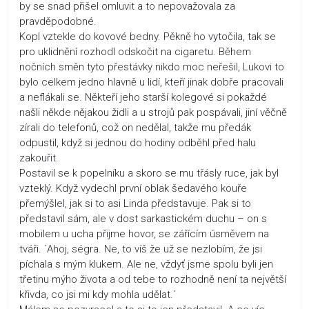
by se snad přišel omluvit a to nepovažovala za
pravděpodobné.
Kopl vztekle do kovové bedny. Pěkně ho vytočila, tak se
pro uklidnění rozhodl odskočit na cigaretu. Během
nočních směn tyto přestávky nikdo moc neřešil, Lukovi to
bylo celkem jedno hlavně u lidí, kteří jinak dobře pracovali
a neflákali se. Někteří jeho starší kolegové si pokaždé
našli někde nějakou židli a u strojů pak pospávali, jiní věčně
zírali do telefonů, což on nedělal, takže mu předák
odpustil, když si jednou do hodiny odběhl před halu
zakouřit.
Postavil se k popelníku a skoro se mu třásly ruce, jak byl
vzteklý. Když vydechl první oblak šedavého kouře
přemýšlel, jak si to asi Linda představuje. Pak si to
představil sám, ale v dost sarkastickém duchu – on s
mobilem u ucha přijme hovor, se zářícím úsměvem na
tváři. ´Ahoj, ségra. Ne, to víš že už se nezlobím, že jsi
píchala s mým klukem. Ale ne, vždyť jsme spolu byli jen
třetinu mýho života a od tebe to rozhodně není ta největší
křivda, co jsi mi kdy mohla udělat.´