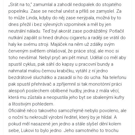
„Srát na to,“ zamumlal a zahodil nedopalek do stojatého
popelníku. Zase se nechal unést a příliš se zamyslel. Za
to může Linda, kdyby do něj zase nerýpala, možná by to
dnes přežil i bez výlevných vzpomínek a měl by jen
neutrální náladu. Teď byl akorát zase podrážděný. Potlačil
nutkání zapálit si hned druhou cigaretu a raději se vrátil do
haly ke svému stroji. Majáček na něm už zdálky svým
červeným světlem ohlašoval, že práce stojí, ale moc si
toho nevšímal. Nebyl pryč ani pět minut. Udělal co měl aby
spustil cyklus, pak sáhl do kapsy u pracovní bundy a
nahmatal malou černou krabičku, vytáhl z ní jedno
bezdrátové sluchátko a zasadil si ho do ucha. Na telefonu
pak spustil přehrávač a zpříjemnil si tak monotónní práci
alespoň poslechem oblíbené hudby, jedna z mála věcí,
která mu zůstala a neopustila jeho byt se sbalenými kufry
a lítostivým pohledem.
Oficiálně něco takového samozřejmě nebylo povoleno, ale
o noční tu nekroužil výrobní ředitel, který by je hlídal. A
pokud měl nasazené jen jedno a stále slyšel dění kolem
sebe, Lukovi to bylo jedno. Jeho samotného to trochu