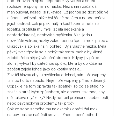
opotřebováním spíše nepořádek vytvářelo a smetl
rozházené špony na hromádku. Než s nimi začal dál
manipulovat, nasadil si rukavice. Už jednou se dost ošklivě
o šponu pořezal, takže byl řádně poučen a nepodceňoval
jejich ostrost. Jak je pak malým košťátkem smetal na
lopatku, protnula mu mysl, zcela nečekaně a
nepředvídatelně, neobvyklá myšlenka. Vzal jednu
obzvláště velikou, hezky zakroucenou šponu mezi palec a
ukazovák a zblízka na ni pohlédl. Byla vlastně hezká. Měla
pěkný tvar, třpytila se a nebýt tak ostrá, mohla by klidně
zdobit třeba nějaký vánoční stromek. Kdyby ji v půlce
zlomil, vytvořil by užitečnou špičku, která by do kůže na
zápěstí zajela lehce jako do kostky másla…
Zavrtěl hlavou aby tu myšlenku odehnal, sám překvapený
tím, co ho to napadlo. Nejen překvapený, přímo zděšený.
Copak je na tom opravdu tak špatně? To co se stalo ho
zasáhlo strašlivým způsobem, ale opravdu tak moc, aby
měl takové myšlenky? Nikdy netrpěl přehnanou sebelítostí,
nebo psychickými problémy, tak proč?
Šok ze sebe samého mu na okamžik obrátil žaludek
naruby, pak se naštěstí srovnal. Znechuceně odhodil