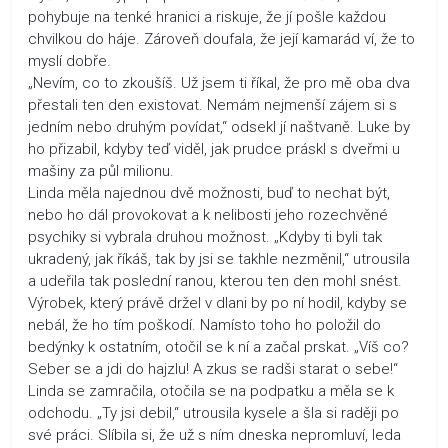
pohybuje na tenké hranici a riskuje, že jí pošle každou
chvilkou do háje. Zároveň doufala, že její kamarád ví, že to
myslí dobře.
„Nevím, co to zkoušíš. Už jsem ti říkal, že pro mě oba dva
přestali ten den existovat. Nemám nejmenší zájem si s
jedním nebo druhým povídat,“ odsekl jí naštvaně. Luke by
ho přizabil, kdyby teď viděl, jak prudce práskl s dveřmi u
mašiny za půl milionu.
Linda měla najednou dvě možnosti, buď to nechat být,
nebo ho dál provokovat a k nelibosti jeho rozechvěné
psychiky si vybrala druhou možnost. „Kdyby ti byli tak
ukradený, jak říkáš, tak by jsi se takhle nezměnil,“ utrousila
a udeřila tak poslední ranou, kterou ten den mohl snést.
Výrobek, který právě držel v dlani by po ní hodil, kdyby se
nebál, že ho tím poškodí. Namísto toho ho položil do
bedýnky k ostatním, otočil se k ní a začal prskat. „Víš co?
Seber se a jdi do hajzlu! A zkus se radši starat o sebe!“
Linda se zamračila, otočila se na podpatku a měla se k
odchodu. „Ty jsi debil,“ utrousila kysele a šla si raději po
své práci. Slíbila si, že už s ním dneska nepromluví, leda