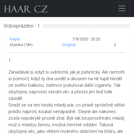
Srdceprázdno - 1
Kayla
7/9/2025 - 20:20
Klasika (18+)
Originál
2
1
Zanadával si, když si uvědomil, jak je patetický. Ale nemohl
si pomoct, když ty dva uviděl a úkosem na ně tupě hleděl
ze svého balkonu, zatímco pokuřoval další cigaretu. Tak
obyčejná, naprosto všední věc a přesto jim teď tolik
záviděl.
Snažil se na ten hezký mladý pár, co právě společně věšel
prádlo naproti, koukat nenápadně. Stejně ale nakonec
zcela nepokrytě prostě zíral. Byli tak bezprostřední, mladý
muž s mladou ženou, možná čerstvě oddáni. Taková
obyčejná věc, jako věšení mokrého oblečení na šňůru, ale