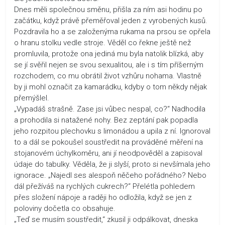
Dnes měli společnou směnu, přišla za ním asi hodinu po
začátku, když právě přeměřoval jeden z vyrobených kusů.
Pozdravila ho a se založenýma rukama na prsou se opřela
o hranu stolku vedle stroje. Věděl co řekne ještě než
promluvila, protože ona jediná mu byla natolik blízká, aby
se jí svěřil nejen se svou sexualitou, ale i s tím příšerným
rozchodem, co mu obrátil život vzhůru nohama. Vlastně
by ji mohl označit za kamarádku, kdyby o tom někdy nějak
přemýšlel.
„Vypadáš strašně. Zase jsi vůbec nespal, co?“ Nadhodila
a prohodila si natažené nohy. Bez zeptání pak popadla
jeho rozpitou plechovku s limonádou a upila z ní. Ignoroval
to a dál se pokoušel soustředit na prováděné měření na
stojanovém úchylkoměru, ani jí neodpověděl a zapisoval
údaje do tabulky. Věděla, že ji slyší, proto si nevšímala jeho
ignorace. „Najedl ses alespoň něčeho pořádného? Nebo
dál přežíváš na rychlých cukrech?“ Přelétla pohledem
přes složení nápoje a raději ho odložila, když se jen z
poloviny dočetla co obsahuje.
„Teď se musím soustředit,“ zkusil ji odpálkovat, dneska