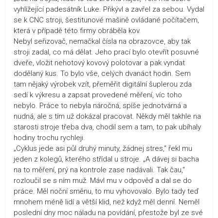
vyhlížející padesátník Luke. Přikývl a zavřel za sebou. Vydal
se k CNC stroji, šestitunové mašině ovládané počítačem,
která v případě této firmy obráběla kov.
Nebyl seřizovač, nemačkal čísla na obrazovce, aby tak
stroji zadal, co má dělat. Jeho prací bylo otevřít posuvné
dveře, vložit nehotový kovový polotovar a pak vyndat
dodělaný kus. To bylo vše, celých dvanáct hodin. Sem
tam nějaký výrobek vzít, přeměřit digitální šuplerou zda
sedí k výkresu a zapsat provedené měření, víc toho
nebylo. Práce to nebyla náročná, spíše jednotvárná a
nudná, ale s tím už dokázal pracovat. Někdy měl takhle na
starosti stroje třeba dva, chodil sem a tam, to pak ubíhaly
hodiny trochu rychleji.
„Cyklus jede asi půl druhý minuty, žádnej stres,“ řekl mu
jeden z kolegů, kterého střídal u stroje. „A dávej si bacha
na to měření, prý na kontrole zase nadávali. Tak čau,“
rozloučil se s ním muž. Mávl mu v odpověď a dal se do
práce. Měl noční směnu, to mu vyhovovalo. Bylo tady teď
mnohem méně lidí a větší klid, než když měl denní. Neměl
poslední dny moc náladu na povídání, přestože byl ze své