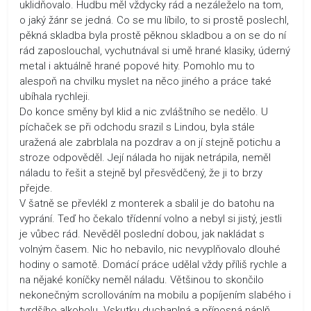
uklidňovalo. Hudbu měl vždycky rád a nezáleželo na tom,
o jaký žánr se jedná. Co se mu líbilo, to si prostě poslechl,
pěkná skladba byla prostě pěknou skladbou a on se do ní
rád zaposlouchal, vychutnával si umě hrané klasiky, úderný
metal i aktuálně hrané popové hity. Pomohlo mu to
alespoň na chvilku myslet na něco jiného a práce také
ubíhala rychleji.
Do konce směny byl klid a nic zvláštního se nedělo. U
píchaček se při odchodu srazil s Lindou, byla stále
uražená ale zabrblala na pozdrav a on jí stejně potichu a
stroze odpověděl. Její nálada ho nijak netrápila, neměl
náladu to řešit a stejně byl přesvědčený, že ji to brzy
přejde.
V šatně se převlékl z monterek a sbalil je do batohu na
vyprání. Teď ho čekalo třídenní volno a nebyl si jistý, jestli
je vůbec rád. Nevěděl poslední dobou, jak nakládat s
volným časem. Nic ho nebavilo, nic nevyplňovalo dlouhé
hodiny o samotě. Domácí práce udělal vždy příliš rychle a
na nějaké koníčky neměl náladu. Většinou to skončilo
nekonečným scrollováním na mobilu a popíjením slabého i
tvrdšího alkoholu. Vskutku duchaplná a přínosná náplň