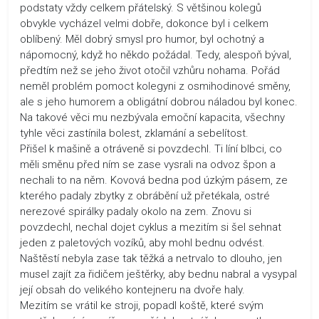
podstaty vždy celkem přátelský. S většinou kolegů
obvykle vycházel velmi dobře, dokonce byl i celkem
oblíbený. Měl dobrý smysl pro humor, byl ochotný a
nápomocný, když ho někdo požádal. Tedy, alespoň býval,
předtím než se jeho život otočil vzhůru nohama. Pořád
neměl problém pomoct kolegyni z osmihodinové směny,
ale s jeho humorem a obligátní dobrou náladou byl konec.
Na takové věci mu nezbývala emoční kapacita, všechny
tyhle věci zastínila bolest, zklamání a sebelítost.
Přišel k mašině a otráveně si povzdechl. Ti líní blbci, co
měli směnu před ním se zase vysrali na odvoz špon a
nechali to na něm. Kovová bedna pod úzkým pásem, ze
kterého padaly zbytky z obrábění už přetékala, ostré
nerezové spirálky padaly okolo na zem. Znovu si
povzdechl, nechal dojet cyklus a mezitím si šel sehnat
jeden z paletových vozíků, aby mohl bednu odvést.
Naštěstí nebyla zase tak těžká a netrvalo to dlouho, jen
musel zajít za řidičem ještěrky, aby bednu nabral a vysypal
její obsah do velikého kontejneru na dvoře haly.
Mezitím se vrátil ke stroji, popadl koště, které svým