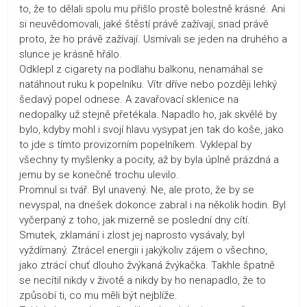
to, že to dělali spolu mu přišlo prostě bolestně krásné. Ani
si neuvědomovali, jaké štěstí právě zažívají, snad právě
proto, že ho právě zažívají. Usmívali se jeden na druhého a
slunce je krásně hřálo.
Odklepl z cigarety na podlahu balkonu, nenamáhal se
natáhnout ruku k popelníku. Vítr dříve nebo později lehký
šedavý popel odnese. A zavařovací sklenice na
nedopalky už stejně přetékala. Napadlo ho, jak skvělé by
bylo, kdyby mohl i svojí hlavu vysypat jen tak do koše, jako
to jde s tímto provizorním popelníkem. Vyklepal by
všechny ty myšlenky a pocity, až by byla úplně prázdná a
jemu by se konečně trochu ulevilo.
Promnul si tvář. Byl unavený. Ne, ale proto, že by se
nevyspal, na dnešek dokonce zabral i na několik hodin. Byl
vyčerpaný z toho, jak mizerně se poslední dny cítí.
Smutek, zklamání i zlost jej naprosto vysávaly, byl
vyždímaný. Ztrácel energii i jakýkoliv zájem o všechno,
jako ztrácí chuť dlouho žvýkaná žvýkačka. Takhle špatně
se necítil nikdy v životě a nikdy by ho nenapadlo, že to
způsobí ti, co mu měli být nejblíže.