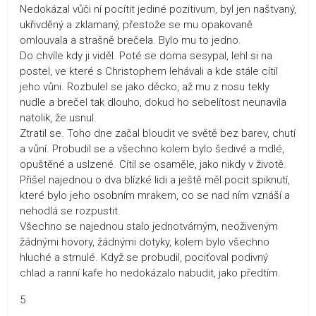
Nedokázal vůči ní pocítit jediné pozitivum, byl jen naštvaný,
ukřivděný a zklamaný, přestože se mu opakovaně
omlouvala a strašně brečela. Bylo mu to jedno.
Do chvíle kdy ji viděl. Poté se doma sesypal, lehl si na
postel, ve které s Christophem lehávali a kde stále cítil
jeho vůni. Rozbulel se jako děcko, až mu z nosu tekly
nudle a brečel tak dlouho, dokud ho sebelítost neunavila
natolik, že usnul.
Ztratil se. Toho dne začal bloudit ve světě bez barev, chutí
a vůní. Probudil se a všechno kolem bylo šedivé a mdlé,
opuštěné a uslzené. Cítil se osaměle, jako nikdy v životě.
Přišel najednou o dva blízké lidi a ještě měl pocit spiknutí,
které bylo jeho osobním mrakem, co se nad ním vznáší a
nehodlá se rozpustit.
Všechno se najednou stalo jednotvárným, neoživeným
žádnými hovory, žádnými dotyky, kolem bylo všechno
hluché a strnulé. Když se probudil, pociťoval podivný
chlad a ranní kafe ho nedokázalo nabudit, jako předtím.
5