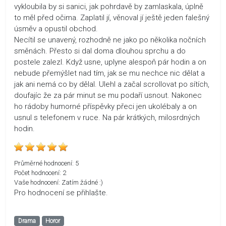
vykloubila by si sanici, jak pohrdavě by zamlaskala, úplně
to měl před očima. Zaplatil jí, věnoval jí ještě jeden falešný
úsměv a opustil obchod.
Necítil se unavený, rozhodně ne jako po několika nočních
směnách. Přesto si dal doma dlouhou sprchu a do
postele zalezl. Když usne, uplyne alespoň pár hodin a on
nebude přemýšlet nad tím, jak se mu nechce nic dělat a
jak ani nemá co by dělal. Ulehl a začal scrollovat po sítích,
doufajíc že za pár minut se mu podaří usnout. Nakonec
ho rádoby humorné příspěvky přeci jen ukolébaly a on
usnul s telefonem v ruce. Na pár krátkých, milosrdných
hodin.
Průměrné hodnocení:
5
Počet hodnocení:
2
Vaše hodnocení:
Zatím žádné :)
Pro hodnocení se přihlašte.
Drama
Horor