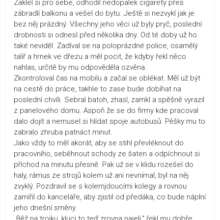
Zaklel si pro sebe, odhodil nedopalek cigarety přes
zábradlí balkonu a vešel do bytu. Ještě si nezvykl jak je
bez něj prázdný. Všechny jeho věci už byly pryč, poslední
drobnosti si odnesl před několika dny. Od té doby už ho
také neviděl. Zadíval se na poloprázdné police, osamělý
talíř a hrnek ve dřezu a měl pocit, že kdyby řekl něco
nahlas, určitě by mu odpověděla ozvěna.
Zkontroloval čas na mobilu a začal se oblékat. Měl už být
na cestě do práce, takhle to zase bude dobíhat na
poslední chvíli. Sebral batoh, zhasl, zamkl a spěšně vyrazil
z panelového domu. Aspoň že se do firmy kde pracoval
dalo dojít a nemusel si hlídat spoje autobusů. Pěšky mu to
zabralo zhruba patnáct minut.
Jako vždy to měl akorát, aby se stihl převléknout do
pracovního, seběhnout schody ze šaten a odpíchnout si
příchod na minutu přesně. Pak už se v klidu rozešel do
haly, rámus ze strojů kolem už ani nevnímal, byl na něj
zvyklý. Pozdravil se s kolemjdoucími kolegy a rovnou
zamířil do kanceláře, aby zjistil od předáka, co bude náplní
jeho dnešní směny.
„Běž na trojku, kluci to teď zrovna najeli,“ řekl mu dobře