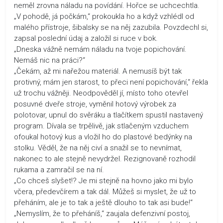
neměl zrovna náladu na povídání. Hořce se uchcechtla.
„V pohodě, já počkám,“ prokoukla ho a když vzhlédl od
malého přístroje, šibalsky se na něj zazubila. Povzdechl si,
zapsal poslední údaj a založil si ruce v bok.
„Dneska vážně nemám náladu na tvoje popichování.
Nemáš nic na práci?“
„Čekám, až mi nařežou materiál. A nemusíš být tak
protivný, mám jen starost, to přeci není popichování,“ řekla
už trochu vážněji. Neodpověděl jí, místo toho otevřel
posuvné dveře stroje, vyměnil hotový výrobek za
polotovar, upnul do svěráku a tlačítkem spustil nastavený
program. Dívala se trpělivě, jak stlačeným vzduchem
ofoukal hotový kus a vložil ho do plastové bedýnky na
stolku. Věděl, že na něj civí a snažil se to nevnímat,
nakonec to ale stejně nevydržel. Rezignovaně rozhodil
rukama a zamračil se na ní.
„Co chceš slyšet!? Je mi stejně na hovno jako mi bylo
včera, předevčírem a tak dál. Můžeš si myslet, že už to
přeháním, ale je to tak a ještě dlouho to tak asi bude!“
„Nemyslím, že to přeháníš,“ zaujala defenzivní postoj,