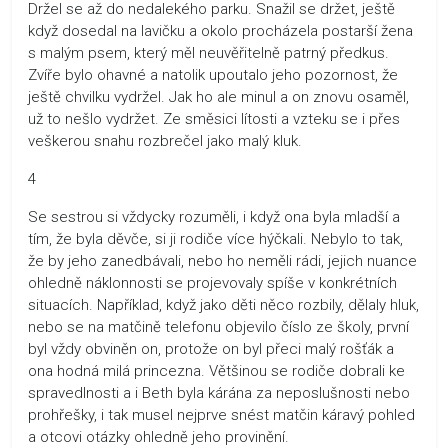
Držel se až do nedalekého parku. Snažil se držet, ještě
když dosedal na lavičku a okolo procházela postarší žena
s malým psem, který měl neuvěřitelně patrný předkus.
Zvíře bylo ohavné a natolik upoutalo jeho pozornost, že
ještě chvilku vydržel. Jak ho ale minul a on znovu osaměl,
už to nešlo vydržet. Ze směsici lítosti a vzteku se i přes
veškerou snahu rozbrečel jako malý kluk.
4
Se sestrou si vždycky rozuměli, i když ona byla mladší a
tím, že byla děvče, si ji rodiče více hýčkali. Nebylo to tak,
že by jeho zanedbávali, nebo ho neměli rádi, jejich nuance
ohledně náklonnosti se projevovaly spíše v konkrétních
situacích. Například, když jako děti něco rozbily, dělaly hluk,
nebo se na matčině telefonu objevilo číslo ze školy, první
byl vždy obviněn on, protože on byl přeci malý rošťák a
ona hodná milá princezna. Většinou se rodiče dobrali ke
spravedlnosti a i Beth byla kárána za neposlušnosti nebo
prohřešky, i tak musel nejprve snést matčin káravý pohled
a otcovi otázky ohledně jeho provinění.