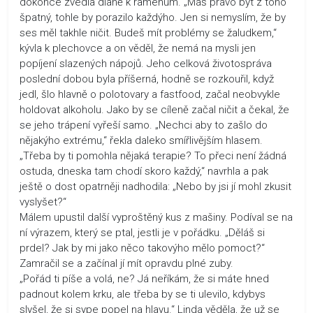
dokonce zvedla dlaně k ramenům. „Máš právo být z toho
špatný, tohle by porazilo každýho. Jen si nemyslím, že by
ses měl takhle ničit. Budeš mít problémy se žaludkem,“
kývla k plechovce a on věděl, že nemá na mysli jen
popíjení slazených nápojů. Jeho celková životospráva
poslední dobou byla příšerná, hodně se rozkouřil, když
jedl, šlo hlavně o polotovary a fastfood, začal neobvykle
holdovat alkoholu. Jako by se cíleně začal ničit a čekal, že
se jeho trápení vyřeší samo. „Nechci aby to zašlo do
nějakýho extrému,“ řekla daleko smířlivějším hlasem.
„Třeba by ti pomohla nějaká terapie? To přeci není žádná
ostuda, dneska tam chodí skoro každý,“ navrhla a pak
ještě o dost opatrněji nadhodila: „Nebo by jsi jí mohl zkusit
vyslyšet?“
Málem upustil další vyproštěný kus z mašiny. Podíval se na
ní výrazem, který se ptal, jestli je v pořádku. „Děláš si
prdel? Jak by mi jako něco takovýho mělo pomoct?“
Zamračil se a začínal jí mít opravdu plné zuby.
„Pořád ti píše a volá, ne? Já neříkám, že si máte hned
padnout kolem krku, ale třeba by se ti ulevilo, kdybys
slyšel, že si sype popel na hlavu.“ Linda věděla, že už se