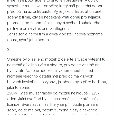
Málem se pozvracel a to si to jen představil. A co víc,
vybavil se mu znovu ten výjev, který měl poslední dobou
před očima až příliš často. Výjev jako z tisíckrát ohrané
scény z filmu, kdy se nečekaně vrátí domů pro nějakou
pitomost, co zapomněl a nachytá svého dlouholetého
partnera při nevěře, přímo inflagranti.
Jenže tohle nebyl film a dívka v posteli nebyla neznámá
coura, nýbrž jeho sestra.
3
Směšné bylo, že jeho mozek z celé té situace vytěsnil tu
nejméně důležitou věc a sice to, pro co se vlastně do
bytu vrátil. Na to si nedokázal vzpomenout ani teď,
nicméně všechno ostatní měl před očima v živých
barvách kdykoliv si to vybavil, jakoby to bylo před hodinou,
jaká to ironie.
Zvuky. Ty se mu zahrabaly do mozku nejhlouběji. Zvuk
odemykání dveří od bytu a následné hlasité sténání z
ložnice. Svůj vlastní hlas, který se přihlouple ptal sám
sebe, co to má být, potom tlumené hlasy a nakonec