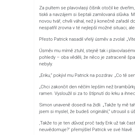
Za pultem se plavovlasý číšník otočil ke dveřím, 
tiskli a navzájem si šeptali zamilovaná slůvka. 
novou tvář, chvíli váhal, než ji konečně zařadil
nespatřil zrovna v té nejlepší možné situaci, a
Přesto Patrick nasadil vřelý úsměv a zvolal: „Vít
Úsměv mu mírně ztuhl, stejně tak i plavovlasému 
pohledy – oba věděli, že něco je zatraceně š
nebyly.
„Eriku,“ pokývl mu Patrick na pozdrav. „Co tě se
„Chci zakončit den něčím lepším než brambůrky 
ramen. Vysloužil si za to štípnutí do krku a ihned
Simon unaveně dosedl na židli. „Takže ty mě t
jsem si myslel, že budeš originální,“ utrousil s ú
‚Takže to je ten
důvod
, proč tady Erik už tak ča
neuvědomuje?‘ přemýšlel Patrick ve své hlavě.