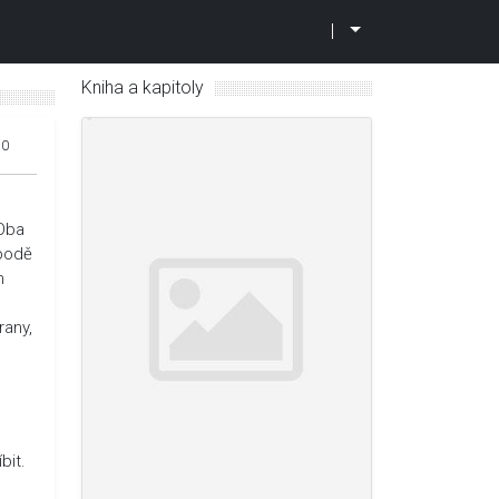
|
Kniha a kapitoly
10
 Oba
spodě
m
rany,
bit.