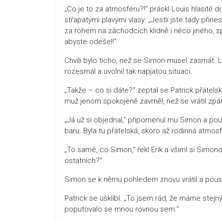
„Co je to za atmosféru?!“ práskl Louis hlasitě
střapatými plavými vlasy. „Jestli jste tady přin
za rohem na záchodcích klidně i něco jiného, s
abyste odešel!“
Chvíli bylo ticho, než se Simon musel zasmát. 
rozesmál a uvolnil tak napjatou situaci.
„Takže – co si dáte?“ zeptal se Patrick přátels
muž jenom spokojeně zavrněl, než se vrátil zpát
„Já už si objednal,“ připomenul mu Simon a po
baru. Byla tu přátelská, skoro až rodinná atmosf
„To samé, co Simon,“ řekl Erik a všiml si Sim
ostatních?“
Simon se k němu pohledem znovu vrátil a pousmá
Patrick se ušklíbl. „To jsem rád, že máme stejný
poputovalo se mnou rovnou sem.“