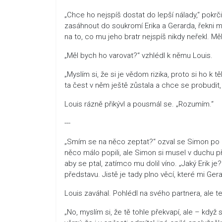
„Chce ho nejspíš dostat do lepší nálady,“ pokrči
zasáhnout do soukromí Erika a Gerarda, řekni m
na to, co mu jeho bratr nejspíš nikdy neřekl. Mě
„Měl bych ho varovat?“ vzhlédl k němu Louis.
„Myslím si, že si je vědom rizika, proto si ho k t
ta čest v něm ještě zůstala a chce se probudit
Louis rázně přikývl a pousmál se. „Rozumím.“
---
„Smím se na něco zeptat?“ ozval se Simon po chv
něco málo popili, ale Simon si musel v duchu př
aby se ptal, zatímco mu dolil víno. „Jaký Erik j
představu. Jistě je tady plno věcí, které mi Ger
Louis zaváhal. Pohlédl na svého partnera, ale te
„No, myslím si, že tě tohle překvapí, ale – když 