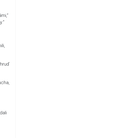
ámi,“
y.“
li,
 hruď
ucha,
dali