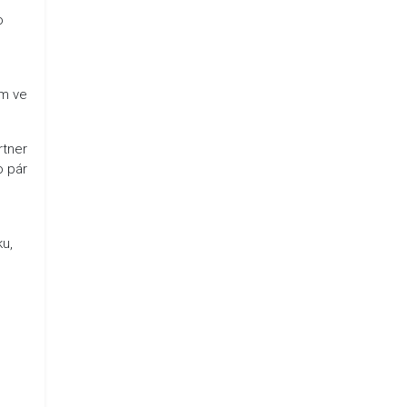
o
ám ve
rtner
o pár
ku,