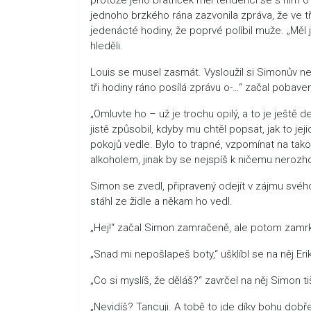
jednoho brzkého rána zazvonila zpráva, že ve tř
jedenácté hodiny, že poprvé políbil muže. „Měl js
hleděli.
Louis se musel zasmát. Vysloužil si Simonův 
tři hodiny ráno posílá zprávu o-…“ začal pobaven
„Omluvte ho – už je trochu opilý, a to je ještě
jistě způsobil, kdyby mu chtěl popsat, jak to jej
pokojů vedle. Bylo to trapné, vzpomínat na takov
alkoholem, jinak by se nejspíš k ničemu nerozho
Simon se zvedl, připravený odejít v zájmu svého 
stáhl ze židle a někam ho vedl.
„Hej!“ začal Simon zamračeně, ale potom zamrkal,
„Snad mi nepošlapeš boty,“ ušklíbl se na něj Erik
„Co si myslíš, že děláš?“ zavrčel na něj Simon ti
„Nevidíš? Tancuji. A tobě to jde díky bohu dobře