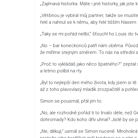
„Zajímavá historka. Máte i jiné historky, jak jst
„Většinou je vybíral můj partner, takže se musíte
řekl a nahnul se k němu, aby řekl tišším hlasem:
„Taky se mi pořád nelíbí,“ šťouchl ho Louis do t
„No – bar koneckonců patří nám oběma. Původně
že míříme stejným směrem. To nás na střední spo
„Proč to vykládáš jako něco špatného?“ zeptal 
a letmo políbil na rty.
„Byl to nejlepší den mého života, kdy jsem si t
až z toho plavovlasý mladík zrozpačitěl a pohled
Simon se pousmál, přál jim to.
„No, ale rozhodně pořád ti to trvalo déle, než Ger
dohromady? Kdo koho dřív uhnal? Jistě by se po
„Ne, děkuji,“ usmál se Simon nuceně. Mnohokrát 
protože jeho bratříček měl tendenci se s ním o 