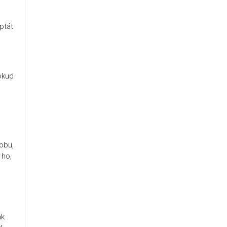
ptát
pokud
dobu,
 ho,
ak