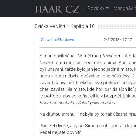
Povídky
Manga&čít
Svíčka ve větru - Kapitola 10
ShiwoftheShadows
2/5/2018 - 17:17
Simon chvíli váhal. Neměl rád překvapení. A o to 
Nevěřil tomu muži ani nos mezi očima. Ano, dneš
byli unavení, takže bylo jen jedno jediné místo,
nebo v baru nebyl a obával se jeho návštěvy. 
zavést schválně? Překonal své překážející myšl
chtěl zavést. Na místo, kde ho i pár dalších lid
je potřeba, aby se kořist cítila v bezpečí. Erik 
Kořist se nechala vylákat příliš snadno
.
Na druhou stranu – nebyla by to tak úžasná hra, 
Podržel dveře, aby se Simon mohl dostat dovnitř 
Vešel nejistě dovnitř.