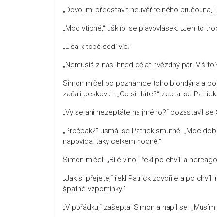
„Dovol mi představit neuvěřitelného bručouna, Pa
„Moc vtipné,“ ušklíbl se plavovlásek. „Jen to tro
„Lisa k tobě sedí víc.“
„Nemusíš z nás ihned dělat hvězdný pár. Víš to
Simon mlčel po poznámce toho blondýna a pohlédl
začali peskovat. „Co si dáte?“ zeptal se Patrick
„Vy se ani nezeptáte na jméno?“ pozastavil se
„Pročpak?“ usmál se Patrick smutně. „Moc dobř
napovídal taky celkem hodně.“
Simon mlčel. „Bílé víno,“ řekl po chvíli a nerea
„Jak si přejete,“ řekl Patrick zdvořile a po c
špatné vzpomínky.“
„V pořádku,“ zašeptal Simon a napil se. „Musím s