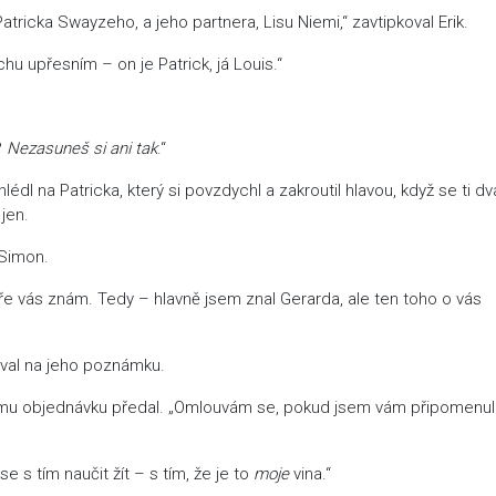
tricka Swayzeho, a jeho partnera, Lisu Niemi,“ zavtipkoval Erik.
chu upřesním – on je Patrick, já Louis.“
?
Nezasuneš si ani tak
.“
 na Patricka, který si povzdychl a zakroutil hlavou, když se ti dv
 jen.
 Simon.
e vás znám. Tedy – hlavně jsem znal Gerarda, ale ten toho o vás
goval na jeho poznámku.
hvíli mu objednávku předal. „Omlouvám se, pokud jsem vám připomenul
e s tím naučit žít – s tím, že je to
moje
vina.“