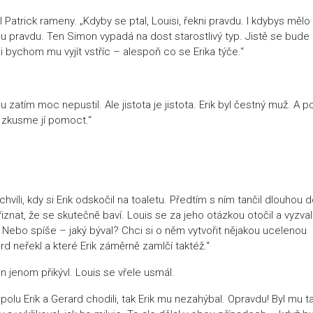
l Patrick rameny. „Kdyby se ptal, Louisi, řekni pravdu. I kdybys mělo
u pravdu. Ten Simon vypadá na dost starostlivý typ. Jistě se bude 
li bychom mu vyjít vstříc – alespoň co se Erika týče.“
ělu zatím moc nepustil. Ale jistota je jistota. Erik byl čestný muž. A 
, zkusme jí pomoct.“
íli, kdy si Erik odskočil na toaletu. Předtím s ním tančil dlouhou 
iznat, že se skutečně baví. Louis se za jeho otázkou otočil a vyzval
e? Nebo spíše – jaký býval? Chci si o něm vytvořit nějakou ucelenou
ard neřekl a které Erik záměrně zamlčí taktéž.“
n jenom přikývl. Louis se vřele usmál.
spolu Erik a Gerard chodili, tak Erik mu nezahýbal. Opravdu! Byl mu t