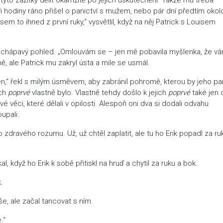
i hodiny ráno přišel o panictví s mužem, nebo pár dní předtím okol
em to ihned z první ruky,“ vysvětlil, když na něj Patrick s Louisem
nechápavý pohled. „Omlouvám se – jen mě pobavila myšlenka, že v
ě, ale Patrick mu zakryl ústa a mile se usmál.
 den,“ řekl s milým úsměvem, aby zabránil pohromě, kterou by jeho pa
ich
poprvé
vlastně bylo. Vlastně tehdy došlo k jejich
poprvé
také jen 
é věci, které dělali v opilosti. Alespoň oni dva si dodali odvahu
upali.
zdravého rozumu. Už, už chtěl zaplatit, ale tu ho Erik popadl za ru
 když ho Erik k sobě přitiskl na hruď a chytil za ruku a bok.
.
še, ale začal tancovat s ním.
.“