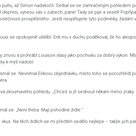
 do pultu, až Simon nadskočil. Setkal se se zamračeným pohledem 
esl depresi, vynesu vás v zubech, pane! Tady se pije a veselí! Popříp
polečnosti prospěšného. Jestli nesplňujete tyto podmínky, žádám v
Louis se spokojeně ušklíbl. Erik mu v duchu poděkoval, že ho alesp
ky znovu a prohrábl Louisovi vlasy jako pochvalu za dobrý výkon. Ml
ky k mytí nádobí.
usmál se. Nevnímal Erikovu objednávku, místo toho se porozhlédl p
éra.
onova zkoumavého pohledu. „Chceš si jít sednout někam mimo zraky
l se. „Není třeba. Mají pohodlné židle.“
 vkus. Na těch židlích se mi předtím sedělo nejlépe – takže jich pá