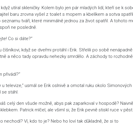
když utíral skleničky. Kolem bylo jen pár mladých lidí, kteří se k sob
Majitel baru zrovna vyšel z toalet s mopem a kbelíkem a sotva spatři
 do seznamu tváří, které minimálně jednou za život spatřil. A tohoto 
lespoň ne posledně.
ejte! Co si dáte?“
číšníkovi, když se dveřmi protáhl i Erik. Střelili po sobě nenápadně
patně a něco tady opravdu nehezky smrdělo. A záchody to rozhodně
m přivádí?“
u televize,“ usmál se Erik oslnivě a omotal ruku okolo Simonových
 se stáhl.
aháš celý den všude možně, abys pak zaparkoval v hospodě? Naivn
šklebkem. Patrick mlčel, ale všiml si, že Erik pevně stiskl ruce v pěst
sto nechodí? Ví, kdo to je? Nebo ho loví tak důkladně, že si to