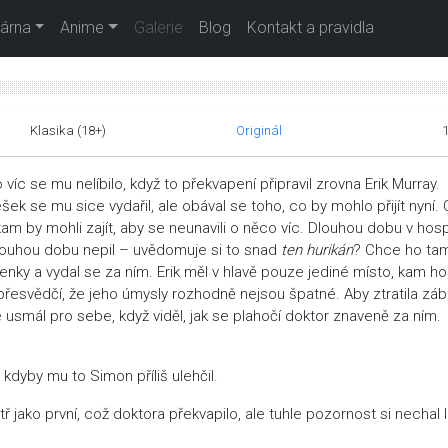
árna
Anime
Galerie
Blog
Kontakt a pravidla
Klasika (18+)
Originál
víc se mu nelíbilo, když to překvapení připravil zrovna Erik Murray.
ek se mu sice vydařil, ale obával se toho, co by mohlo přijít nyní.
 kam by mohli zajít, aby se neunavili o něco víc. Dlouhou dobu v ho
Dlouhou dobu nepil – uvědomuje si to snad
ten hurikán
? Chce ho ta
enky a vydal se za ním. Erik měl v hlavě pouze jediné místo, kam ho
í přesvědčí, že jeho úmysly rozhodně nejsou špatné. Aby ztratila záb
se usmál pro sebe, když viděl, jak se plahočí doktor znaveně za ním.
kdyby mu to Simon příliš ulehčil.
jako první, což doktora překvapilo, ale tuhle pozornost si nechal lí