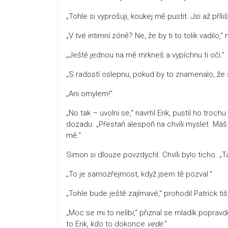
„Tohle si vyprošuji, koukej mě pustit. Jsi až příliš
„V tvé intimní zóně? Ne, že by ti to tolik vadilo,“
„Ještě jednou na mě mrkneš a vypíchnu ti oči.“
„S radostí oslepnu, pokud by to znamenalo, že
„Ani omylem!“
„No tak – uvolni se,“ navrhl Erik, pustil ho tro
dozadu. „Přestaň alespoň na chvíli myslet. Máš
mě.“
Simon si dlouze povzdychl. Chvíli bylo ticho. „Ta
„To je samozřejmost, když jsem tě pozval.“
„Tohle bude ještě zajímavé,“ prohodil Patrick ti
„Moc se mi to nelíbí,“ přiznal se mladík popravdě
to Erik, kdo to dokonce
vede
.“