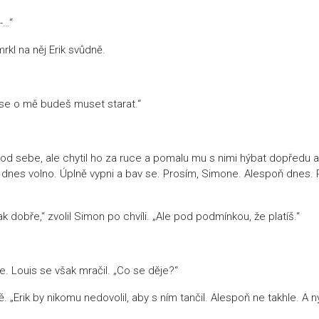
-…“
 mrkl na něj Erik svůdně.
 se o mě budeš muset starat.“
chu od sebe, ale chytil ho za ruce a pomalu mu s nimi hýbat dopředu a
 dnes volno. Úplně vypni a bav se. Prosím, Simone. Alespoň dnes. 
k dobře,“ zvolil Simon po chvíli. „Ale pod podmínkou, že platíš.“
še. Louis se však mračil. „Co se děje?“
. „Erik by nikomu nedovolil, aby s ním tančil. Alespoň ne takhle. A ny