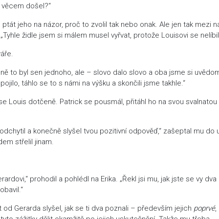
e k věcem došel?“
 ptát jeho na názor, proč to zvolil tak nebo onak. Ale jen tak mezi n
 „Tyhle židle jsem si málem musel vyřvat, protože Louisovi se nelíbil
váře.
 to byl sen jednoho, ale – slovo dalo slovo a oba jsme si uvědomi
jilo, táhlo se to s námi na výšku a skončili jsme takhle.“
se Louis dotčeně. Patrick se pousmál, přitáhl ho na svou svalnatou
ě odchytil a konečně slyšel tvou pozitivní odpověď,“ zašeptal mu do 
em střelil jinam.
ardovi,“ prohodil a pohlédl na Erika. „Řekl jsi mu, jak jste se vy dva 
bavil.“
od Gerarda slyšel, jak se ti dva poznali – především jejich
poprvé
,
tyto zážitky dělit okamžitě po jejich uskutečnění. Takže mu třeba