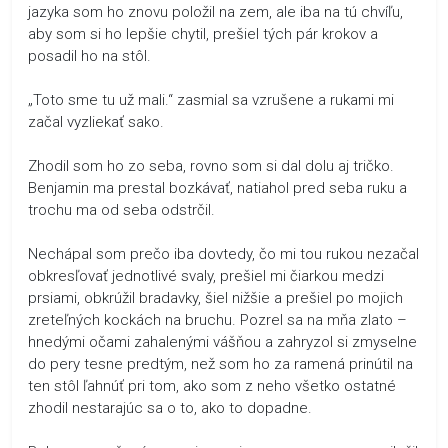
jazyka som ho znovu položil na zem, ale iba na tú chvíľu,
aby som si ho lepšie chytil, prešiel tých pár krokov a
posadil ho na stôl.
„Toto sme tu už mali.“ zasmial sa vzrušene a rukami mi
začal vyzliekať sako.
Zhodil som ho zo seba, rovno som si dal dolu aj tričko.
Benjamin ma prestal bozkávať, natiahol pred seba ruku a
trochu ma od seba odstrčil.
Nechápal som prečo iba dovtedy, čo mi tou rukou nezačal
obkresľovať jednotlivé svaly, prešiel mi čiarkou medzi
prsiami, obkrúžil bradavky, šiel nižšie a prešiel po mojich
zreteľných kockách na bruchu. Pozrel sa na mňa zlato –
hnedými očami zahalenými vášňou a zahryzol si zmyselne
do pery tesne predtým, než som ho za ramená prinútil na
ten stôl ľahnúť pri tom, ako som z neho všetko ostatné
zhodil nestarajúc sa o to, ako to dopadne.