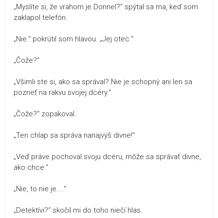
„Myslíte si, že vrahom je Donnel?“ spýtal sa ma, keď som
zaklapol telefón.
„Nie.“ pokrútil som hlavou. „Jej otec.“
„Čože?“
„Všimli ste si, ako sa správal? Nie je schopný ani len sa
pozrieť na rakvu svojej dcéry.“
„Čože?“ zopakoval.
„Ten chlap sa správa nanajvýš divne!“
„Veď práve pochoval svoju dcéru, môže sa správať divne,
ako chce.“
„Nie, to nie je....“
„Detektívi?“ skočil mi do toho niečí hlas.