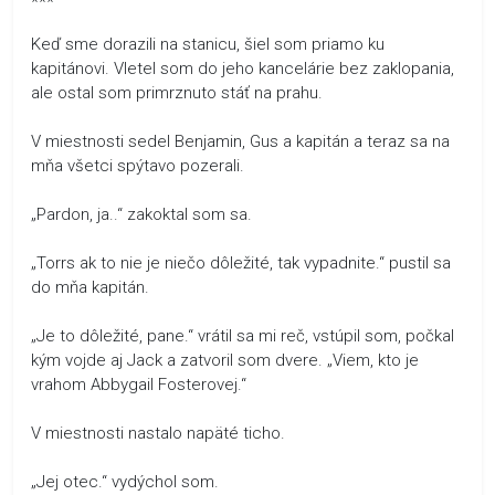
***
Keď sme dorazili na stanicu, šiel som priamo ku
kapitánovi. Vletel som do jeho kancelárie bez zaklopania,
ale ostal som primrznuto stáť na prahu.
V miestnosti sedel Benjamin, Gus a kapitán a teraz sa na
mňa všetci spýtavo pozerali.
„Pardon, ja..“ zakoktal som sa.
„Torrs ak to nie je niečo dôležité, tak vypadnite.“ pustil sa
do mňa kapitán.
„Je to dôležité, pane.“ vrátil sa mi reč, vstúpil som, počkal
kým vojde aj Jack a zatvoril som dvere. „Viem, kto je
vrahom Abbygail Fosterovej.“
V miestnosti nastalo napäté ticho.
„Jej otec.“ vydýchol som.