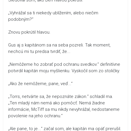
„Vyhrážal sa ti niekedy ublížením, alebo niečim
podobným?“
Znovu pokrútil hlavou.
Gus aj s kapitánom sa na seba pozreli. Tak moment,
nechcú mi tu predsa tvrdiť, že...
„Nemôžeme ho zobrať pod ochranu svedkov.“ definitívne
potvrdil kapitán moju myšlienku. Vyskočil som zo stoličky.
„Ako že nemôžeme, pane, veď...“
„Torrs, netvárte sa, že nepoznáte zákon.“ schladil ma.
„Ten mladý nám nemá ako pomôcť. Nemá žiadne
informácie, McTiff sa mu nikdy nevyhrážal, nedostaneme
povolenie na jeho ochranu.“
„Ale pane, to je...“ začal som, ale kapitán ma opäť prerušil.