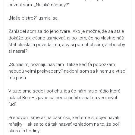
priznal som. „Nejaké nápady?“
„Naše bistro?“ usmial sa.
Zahľadel som sa do jeho tváre. Ako je možné, že sa stále
dokáže tak krásne usmievať, aj po tom, čo ho vlastne náš
štát okašlal a povedal mu, aby si pomohol sám, alebo aby
si nasral?
„Súhlasím, poznajú nás tam. Takže keď ťa pobozkám,
nebudú veľmi prekvapený.“ naklonil som sa k nemu a vtisol
mu pusu.
V aute sme sedeli potichu, iba čo nám hralo rádio ktoré
naladil Ben – zjavne sa neodnaučil siahať na veci iných
ľudí.
Prehovorili sme až na čašníčku, keď sme si objednávali
raňajky – ak sa to dá tak nazvať vzhľadom na to, že boli
skoro tri hodiny.