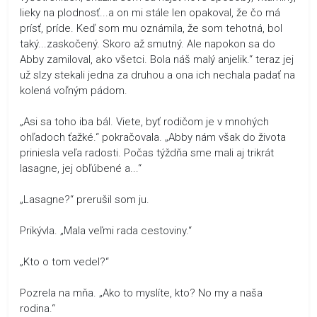
lieky na plodnosť...a on mi stále len opakoval, že čo má
prísť, príde. Keď som mu oznámila, že som tehotná, bol
taký...zaskočený. Skoro až smutný. Ale napokon sa do
Abby zamiloval, ako všetci. Bola náš malý anjelik.“ teraz jej
už slzy stekali jedna za druhou a ona ich nechala padať na
kolená voľným pádom.
„Asi sa toho iba bál. Viete, byť rodičom je v mnohých
ohľadoch ťažké.“ pokračovala. „Abby nám však do života
priniesla veľa radosti. Počas týždňa sme mali aj trikrát
lasagne, jej obľúbené a...“
„Lasagne?“ prerušil som ju.
Prikývla. „Mala veľmi rada cestoviny.“
„Kto o tom vedel?“
Pozrela na mňa. „Ako to myslíte, kto? No my a naša
rodina.“