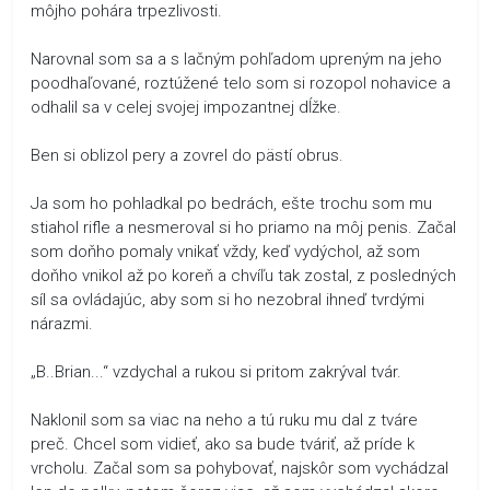
môjho pohára trpezlivosti.
Narovnal som sa a s lačným pohľadom upreným na jeho
poodhaľované, roztúžené telo som si rozopol nohavice a
odhalil sa v celej svojej impozantnej dĺžke.
Ben si oblizol pery a zovrel do pästí obrus.
Ja som ho pohladkal po bedrách, ešte trochu som mu
stiahol rifle a nesmeroval si ho priamo na môj penis. Začal
som doňho pomaly vnikať vždy, keď vydýchol, až som
doňho vnikol až po koreň a chvíľu tak zostal, z posledných
síl sa ovládajúc, aby som si ho nezobral ihneď tvrdými
nárazmi.
„B..Brian...“ vzdychal a rukou si pritom zakrýval tvár.
Naklonil som sa viac na neho a tú ruku mu dal z tváre
preč. Chcel som vidieť, ako sa bude tváriť, až príde k
vrcholu. Začal som sa pohybovať, najskôr som vychádzal