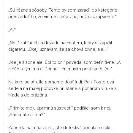
„Sú rôzne spôsoby. Tento by som zaradil do kategórie
presvedčiť ho, že vieme niečo viac, než naozaj vieme.“
„A?“
„No..“ zahľadel sa dozadu na Fostera, ktorý si zapálil
cigaretu. „Okej, uznávam, že sa chová divne, ale...“
„Nie je žiadne ale. Bol to on.“ povedal som definitívne. „A
niečo s tým má aj Donnel, len musím prísť na to, čo.“
Na kare sa stretlo pomerne dosť ľudí. Pani Fosterová
sedela na malej pohovke pri stene s pohárom v ruke a
hľadela do prázdna.
„Prijmite moju úprimnú sústrasť.“ podišiel som k nej.
„Pamätáte si ma?“
Zaostrila na mňa zrak. „Iste detektív.“ podala mi ruku.