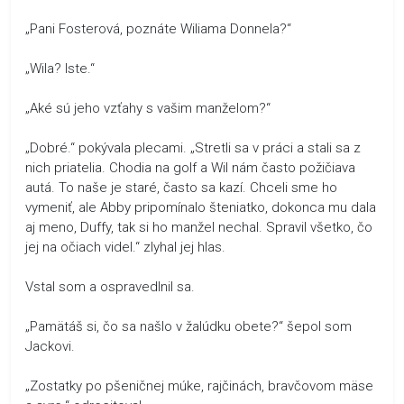
„Pani Fosterová, poznáte Wiliama Donnela?“
„Wila? Iste.“
„Aké sú jeho vzťahy s vašim manželom?“
„Dobré.“ pokývala plecami. „Stretli sa v práci a stali sa z
nich priatelia. Chodia na golf a Wil nám často požičiava
autá. To naše je staré, často sa kazí. Chceli sme ho
vymeniť, ale Abby pripomínalo šteniatko, dokonca mu dala
aj meno, Duffy, tak si ho manžel nechal. Spravil všetko, čo
jej na očiach videl.“ zlyhal jej hlas.
Vstal som a ospravedlnil sa.
„Pamätáš si, čo sa našlo v žalúdku obete?“ šepol som
Jackovi.
„Zostatky po pšeničnej múke, rajčinách, bravčovom mäse