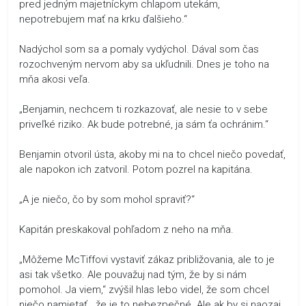
pred jedným majetníckym chlapom utekám,
nepotrebujem mať na krku ďalšieho.“
Nadýchol som sa a pomaly vydýchol. Dával som čas
rozochveným nervom aby sa ukľudnili. Dnes je toho na
mňa akosi veľa.
„Benjamin, nechcem ti rozkazovať, ale nesie to v sebe
priveľké riziko. Ak bude potrebné, ja sám ťa ochránim.“
Benjamin otvoril ústa, akoby mi na to chcel niečo povedať,
ale napokon ich zatvoril. Potom pozrel na kapitána.
„A je niečo, čo by som mohol spraviť?“
Kapitán preskakoval pohľadom z neho na mňa.
„Môžeme McTiffovi vystaviť zákaz približovania, ale to je
asi tak všetko. Ale pouvažuj nad tým, že by si nám
pomohol. Ja viem,“ zvýšil hlas lebo videl, že som chcel
niečo namietať, „že je to nebezpečné. Ale ak by si naozaj