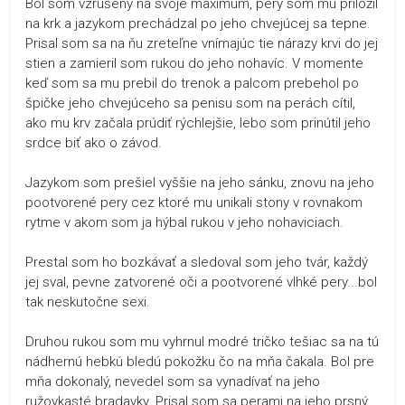
Bol som vzrušený na svoje maximum, pery som mu priložil
na krk a jazykom prechádzal po jeho chvejúcej sa tepne.
Prisal som sa na ňu zreteľne vnímajúc tie nárazy krvi do jej
stien a zamieril som rukou do jeho nohavíc. V momente
keď som sa mu prebil do trenok a palcom prebehol po
špičke jeho chvejúceho sa penisu som na perách cítil,
ako mu krv začala prúdiť rýchlejšie, lebo som prinútil jeho
srdce biť ako o závod.
Jazykom som prešiel vyššie na jeho sánku, znovu na jeho
pootvorené pery cez ktoré mu unikali stony v rovnakom
rytme v akom som ja hýbal rukou v jeho nohaviciach.
Prestal som ho bozkávať a sledoval som jeho tvár, každý
jej sval, pevne zatvorené oči a pootvorené vlhké pery...bol
tak neskutočne sexi.
Druhou rukou som mu vyhrnul modré tričko tešiac sa na tú
nádhernú hebkú bledú pokožku čo na mňa čakala. Bol pre
mňa dokonalý, nevedel som sa vynadívať na jeho
ružovkasté bradavky. Prisal som sa perami na jeho prsný