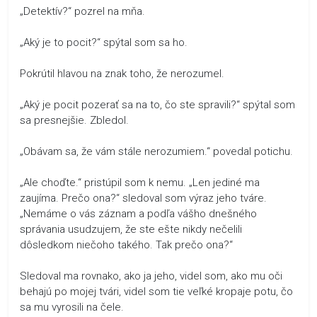
„Detektív?“ pozrel na mňa.
„Aký je to pocit?“ spýtal som sa ho.
Pokrútil hlavou na znak toho, že nerozumel.
„Aký je pocit pozerať sa na to, čo ste spravili?“ spýtal som
sa presnejšie. Zbledol.
„Obávam sa, že vám stále nerozumiem.“ povedal potichu.
„Ale choďte.“ pristúpil som k nemu. „Len jediné ma
zaujíma. Prečo ona?“ sledoval som výraz jeho tváre.
„Nemáme o vás záznam a podľa vášho dnešného
správania usudzujem, že ste ešte nikdy nečelili
dôsledkom niečoho takého. Tak prečo ona?“
Sledoval ma rovnako, ako ja jeho, videl som, ako mu oči
behajú po mojej tvári, videl som tie veľké kropaje potu, čo
sa mu vyrosili na čele.