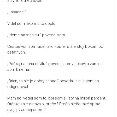
a syre.“ odrecitoval.
„Lasagne.“
Videl som, ako mu to doplo.
„Ideme na stanicu.“ povedal som.
Cestou von som videl, ako Foster stále stojí bokom od
ostatných.
„Počkaj na mňa chvíľu.“ povedal som Jackovi a zamieril
som k nemu.
„Brian, to nie je dobrý nápad.“ povedal, ale ja som ho
odignoroval.
Mám ho, vedel som to, bol som si istý na milión percent.
Otázkou ale ostávalo, prečo? Prečo niečo také spravil
svojej vlastnej dcére?