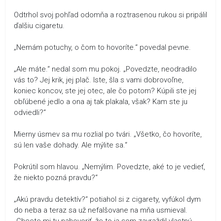
Odtrhol svoj pohľad odomňa a roztrasenou rukou si pripálil
ďalšiu cigaretu.
„Nemám potuchy, o čom to hovoríte.“ povedal pevne.
„Ale máte.“ nedal som mu pokoj. „Povedzte, neodradilo
vás to? Jej krik, jej plač. Iste, šla s vami dobrovoľne,
koniec koncov, ste jej otec, ale čo potom? Kúpili ste jej
obľúbené jedlo a ona aj tak plakala, však? Kam ste ju
odviedli?“
Mierny úsmev sa mu rozlial po tvári. „Všetko, čo hovoríte,
sú len vaše dohady. Ale mýlite sa.“
Pokrútil som hlavou. „Nemýlim. Povedzte, aké to je vedieť,
že niekto pozná pravdu?“
„Akú pravdu detektív?“ potiahol si z cigarety, vyfúkol dym
do neba a teraz sa už nefalšovane na mňa usmieval.
„Chcete mi tu nahovoriť, že to ja som zavraždil vlastnú