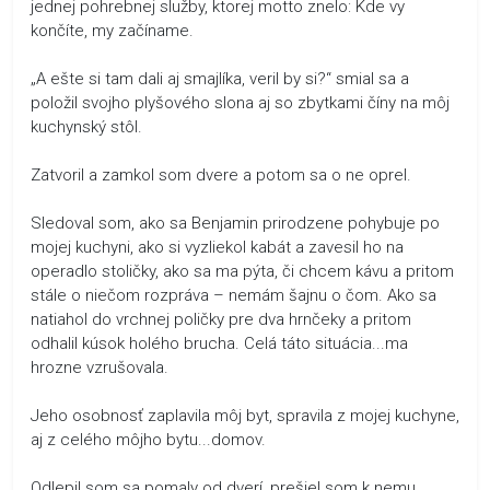
jednej pohrebnej služby, ktorej motto znelo: Kde vy
končíte, my začíname.
„A ešte si tam dali aj smajlíka, veril by si?“ smial sa a
položil svojho plyšového slona aj so zbytkami číny na môj
kuchynský stôl.
Zatvoril a zamkol som dvere a potom sa o ne oprel.
Sledoval som, ako sa Benjamin prirodzene pohybuje po
mojej kuchyni, ako si vyzliekol kabát a zavesil ho na
operadlo stoličky, ako sa ma pýta, či chcem kávu a pritom
stále o niečom rozpráva – nemám šajnu o čom. Ako sa
natiahol do vrchnej poličky pre dva hrnčeky a pritom
odhalil kúsok holého brucha. Celá táto situácia...ma
hrozne vzrušovala.
Jeho osobnosť zaplavila môj byt, spravila z mojej kuchyne,
aj z celého môjho bytu...domov.
Odlepil som sa pomaly od dverí, prešiel som k nemu,