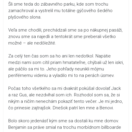
Šli sme teda do zábavného parku, kde som trochu
zamachroval a vystrelil mu totálne gýčového šedého
plyšového slona.
Veľa sme chodili, prechádzali sme sa po nákupnej pasáži,
znovu sme sa najedli a tentokrát sme preberali všetko
možné – ale nedôležité.
Za celý ten čas som sa ho ani len nedotkol. Napätie
medzi nami som cítil priam hmatateľne, chýbali už len iskri,
ale páčilo sa mi to. Jeho pohľady neunikli môjmu
periférnemu videniu a vyladilo mi to na perách úsmev.
Počas toho všetkého sa mi dvakrát pokúšal dovolať Jack
a raz Gus, ale nezdvíhal som ich. Rozhodol som sa, že si
nikým a ničím nenechám pokaziť tento večer. Je mi jedno,
čo prinesie zajtrajšok. Dnešok patrí len mne a Benovi.
Bolo skoro jedenásť kým sme sa dostali ku mne domov.
Benjamin sa práve smial na trochu morbídnom billboarde