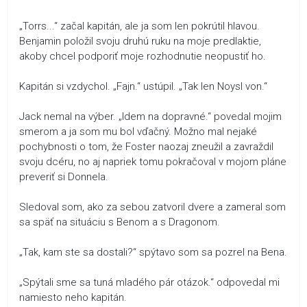
„Torrs...“ začal kapitán, ale ja som len pokrútil hlavou.
Benjamin položil svoju druhú ruku na moje predlaktie,
akoby chcel podporiť moje rozhodnutie neopustiť ho.
Kapitán si vzdychol. „Fajn.“ ustúpil. „Tak len Noysl von.“
Jack nemal na výber. „Idem na dopravné.“ povedal mojim
smerom a ja som mu bol vďačný. Možno mal nejaké
pochybnosti o tom, že Foster naozaj zneužil a zavraždil
svoju dcéru, no aj napriek tomu pokračoval v mojom pláne
preveriť si Donnela.
Sledoval som, ako za sebou zatvoril dvere a zameral som
sa späť na situáciu s Benom a s Dragonom.
„Tak, kam ste sa dostali?“ spýtavo som sa pozrel na Bena.
„Spýtali sme sa tuná mladého pár otázok.“ odpovedal mi
namiesto neho kapitán.