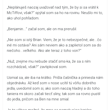
„Neplánuješ naozaj uvažovať nad tým, že by si sa vrátil k
McTiffovi, však?“ spýtal som sa ho na rovinu. Neušlo mi to,
ako uhol pohľadom.
„Benjamin...“ začal som, ale on ma prerušil.
„Nie som si istý Brian. Viem, že je to nebezpečné, ale...čo
iné mi ostáva? Ani sám neviem ako a zaplietol som sa do
niečoho...veľkého. Ako ale teraz z toho von?“
„Nuž, zrejme mu nebude stačiť sms-ka, že sa s ním
rozchádzaš, však?“ zavtipkoval som.
Usmial sa, ale iba na krátko. Prišla čašníčka a priniesla nám
objednávku. Až keď som v nose ucítil tú vôňu dobrého
jedla, uvedomil som si, ako som naozaj hladný a do toho
taniera mi skoro začali tiecť sliny, tak som sa rovno pustil
do jedla, pričom sa Ben na mne smial.
Je to vôbec možné, že mne sa pomaly rúca kariéra