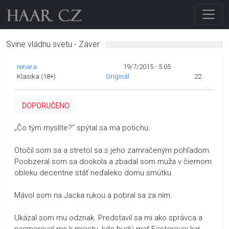
Svine vládnu svetu - Záver
renara
19/7/2015 - 5:05
Klasika (18+)
Originál
22
DOPORUČENO
„Čo tým myslíte?“ spýtal sa ma potichu.
Otočil som sa a stretol sa s jeho zamračeným pohľadom.
Poobzeral som sa dookola a zbadal som muža v čiernom
obleku decentne stáť neďaleko domu smútku.
Mávol som na Jacka rukou a pobral sa za ním.
Ukázal som mu odznak. Predstavil sa mi ako správca a
nasmeroval ma k miestu, kde budú mať Fosterovci kar.