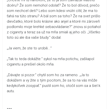
dcéru? Že som nemohol odolať? Že to bol dôvod, prečo
som nechcel deti? Lebo som kdesi vnútri cítil, že ma to
ťahá na túto stranu? A bál som sa toho? Že na svet prišlo
dievčatko, ktoré bolo krásne ako anjel a ktoré mi zároveň
podlomilo moje krehké sebaovládanie?“ znovu si potiahol
z cigarety a teraz sa už na mňa smiali aj jeho oči. „Všetko
toto sú ale iba vaše bludy.“ dodal.
„Ja viem, že ste to urobili...“
„Tak to teda dokážte.“ sykol na mňa potichu, zašliapol
cigaretu a prešiel okolo mňa.
„Dávajte si pozor.“ chytil som ho za rameno. „Ja to
dokážem a vy žite s tým pocitom, že sa to na vás môže
kedykoľvek zosypať.“ pustil som ho, otočil som sa a šiel k
autu.