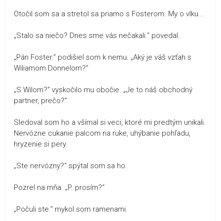
Otočil som sa a stretol sa priamo s Fosterom. My o vlku...
„Stalo sa niečo? Dnes sme vás nečakali.“ povedal.
„Pán Foster.“ podišiel som k nemu. „Aký je váš vzťah s
Wiliamom Donnelom?“
„S Wilom?“ vyskočilo mu obočie. „Je to náš obchodný
partner, prečo?“
Sledoval som ho a všímal si veci, ktoré mi predtým unikali.
Nervózne cukanie palcom na ruke, uhýbanie pohľadu,
hryzenie si pery.
„Ste nervózny?“ spýtal som sa ho.
Pozrel na mňa. „P..prosím?“
„Počuli ste.“ mykol som ramenami.