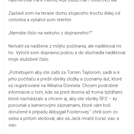
Zastavil som na terase domu stojaceho trochu ďalej od
cintorína a vytiahol som telefón.
„Nemáte číslo na niekoho z dopravného?“
Netváril sa nadšene z môjho počínania, ale nadiktoval mi
ho. Vytočil som dopravnú políciu a do slúchadla nadiktoval
moje služobné číslo.
„Potrebujem aby ste zašli za Tomim Taylorom, sadli si k
jeho počítaču a prešli všetky zložky a zoznamy áut, ktoré
sú registrované na Wiliama Donnela. Chcem podrobné
informácie o tom, kde sa pred dvoma až troma týždňami
ktoré nachádzalo a chcem aj, aby ste všetky ŠPZ – ky
porovnali s kamerovými záznamami, ktoré vám boli
doručené k prípadu Abbygail Fosterovej.“ chrlil som zo
seba a pritom sledoval, ako sa Jack mračil čoraz viac a
viac.