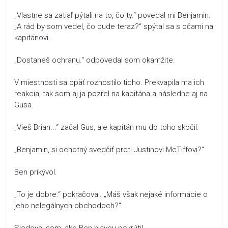
„Vlastne sa zatiaľ pýtali na to, čo ty.“ povedal mi Benjamin.
„A rád by som vedel, čo bude teraz?“ spýtal sa s očami na
kapitánovi.
„Dostaneš ochranu.“ odpovedal som okamžite.
V miestnosti sa opäť rozhostilo ticho. Prekvapila ma ich
reakcia, tak som aj ja pozrel na kapitána a následne aj na
Gusa.
„Vieš Brian...“ začal Gus, ale kapitán mu do toho skočil.
„Benjamin, si ochotný svedčiť proti Justinovi McTiffovi?“
Ben prikývol.
„To je dobre.“ pokračoval. „Máš však nejaké informácie o
jeho nelegálnych obchodoch?“
Sledoval som, ako Ben hlavou pokrútil.