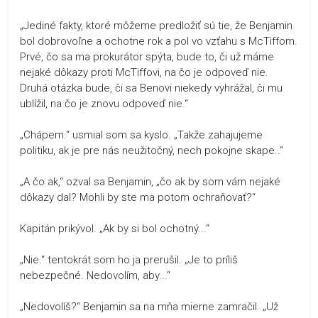
„Jediné fakty, ktoré môžeme predložiť sú tie, že Benjamin
bol dobrovoľne a ochotne rok a pol vo vzťahu s McTiffom.
Prvé, čo sa ma prokurátor spýta, bude to, či už máme
nejaké dôkazy proti McTiffovi, na čo je odpoveď nie.
Druhá otázka bude, či sa Benovi niekedy vyhrážal, či mu
ublížil, na čo je znovu odpoveď nie.“
„Chápem.“ usmial som sa kyslo. „Takže zahajujeme
politiku, ak je pre nás neužitočný, nech pokojne skape..“
„A čo ak,“ ozval sa Benjamin, „čo ak by som vám nejaké
dôkazy dal? Mohli by ste ma potom ochraňovať?“
Kapitán prikývol. „Ak by si bol ochotný...“
„Nie.“ tentokrát som ho ja prerušil. „Je to príliš
nebezpečné. Nedovolím, aby...“
„Nedovolíš?“ Benjamin sa na mňa mierne zamračil. „Už