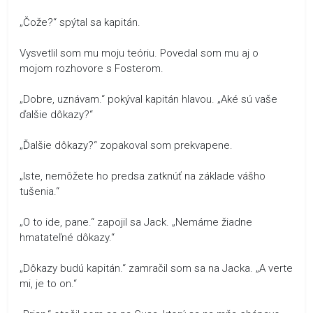
„Čože?“ spýtal sa kapitán.
Vysvetlil som mu moju teóriu. Povedal som mu aj o
mojom rozhovore s Fosterom.
„Dobre, uznávam.“ pokýval kapitán hlavou. „Aké sú vaše
ďalšie dôkazy?“
„Ďalšie dôkazy?“ zopakoval som prekvapene.
„Iste, nemôžete ho predsa zatknúť na základe vášho
tušenia.“
„O to ide, pane.“ zapojil sa Jack. „Nemáme žiadne
hmatateľné dôkazy.“
„Dôkazy budú kapitán.“ zamračil som sa na Jacka. „A verte
mi, je to on.“