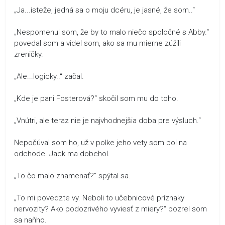
„Ja...isteže, jedná sa o moju dcéru, je jasné, že som..“
„Nespomenul som, že by to malo niečo spoločné s Abby.“
povedal som a videl som, ako sa mu mierne zúžili
zreničky.
„Ale...logicky..“ začal.
„Kde je pani Fosterová?“ skočil som mu do toho.
„Vnútri, ale teraz nie je najvhodnejšia doba pre výsluch.“
Nepočúval som ho, už v polke jeho vety som bol na
odchode. Jack ma dobehol.
„To čo malo znamenať?“ spýtal sa.
„To mi povedzte vy. Neboli to učebnicové príznaky
nervozity? Ako podozrivého vyviesť z miery?“ pozrel som
sa naňho.