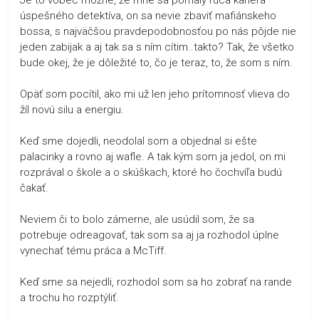
úspešného detektíva, on sa nevie zbaviť mafiánskeho
bossa, s najväčšou pravdepodobnosťou po nás pôjde nie
jeden zabijak a aj tak sa s ním cítim..takto? Tak, že všetko
bude okej, že je dôležité to, čo je teraz, to, že som s ním.
Opäť som pocítil, ako mi už len jeho prítomnosť vlieva do
žíl novú silu a energiu.
Keď sme dojedli, neodolal som a objednal si ešte
palacinky a rovno aj wafle. A tak kým som ja jedol, on mi
rozprával o škole a o skúškach, ktoré ho čochvíľa budú
čakať.
Neviem či to bolo zámerne, ale usúdil som, že sa
potrebuje odreagovať, tak som sa aj ja rozhodol úplne
vynechať tému práca a McTiff.
Keď sme sa nejedli, rozhodol som sa ho zobrať na rande
a trochu ho rozptýliť.