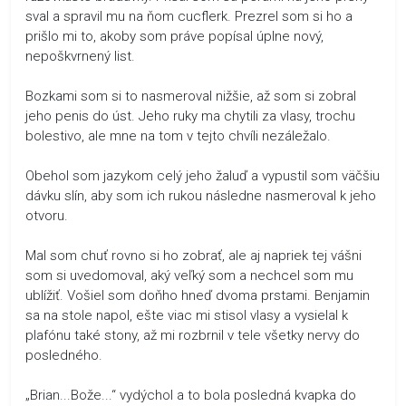
sval a spravil mu na ňom cucflerk. Prezrel som si ho a
prišlo mi to, akoby som práve popísal úplne nový,
nepoškvrnený list.
Bozkami som si to nasmeroval nižšie, až som si zobral
jeho penis do úst. Jeho ruky ma chytili za vlasy, trochu
bolestivo, ale mne na tom v tejto chvíli nezáležalo.
Obehol som jazykom celý jeho žaluď a vypustil som väčšiu
dávku slín, aby som ich rukou následne nasmeroval k jeho
otvoru.
Mal som chuť rovno si ho zobrať, ale aj napriek tej vášni
som si uvedomoval, aký veľký som a nechcel som mu
ublížiť. Vošiel som doňho hneď dvoma prstami. Benjamin
sa na stole napol, ešte viac mi stisol vlasy a vysielal k
plafónu také stony, až mi rozbrnil v tele všetky nervy do
posledného.
„Brian...Bože...“ vydýchol a to bola posledná kvapka do