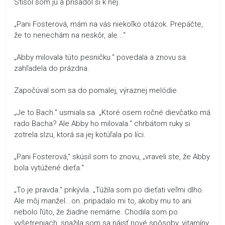
Stisol som ju a prisadol si k nej.
„Pani Fosterová, mám na vás niekoľko otázok. Prepáčte,
že to nenechám na neskôr, ale...“
„Abby milovala túto pesničku.“ povedala a znovu sa
zahľadela do prázdna.
Započúval som sa do pomalej, výraznej melódie.
„Je to Bach.“ usmiala sa. „Ktoré osem ročné dievčatko má
rado Bacha? Ale Abby ho milovala.“ chrbátom ruky si
zotrela slzu, ktorá sa jej kotúľala po líci.
„Pani Fosterová,“ skúsil som to znovu, „vraveli ste, že Abby
bola vytúžené dieťa.“
„To je pravda.“ prikývla. „Túžila som po dieťati veľmi dlho.
Ale môj manžel...on..pripadalo mi to, akoby mu to ani
nebolo ľúto, že žiadne nemáme. Chodila som po
vyšetreniach, snažila som sa nájsť nové spôsoby, vitamíny,