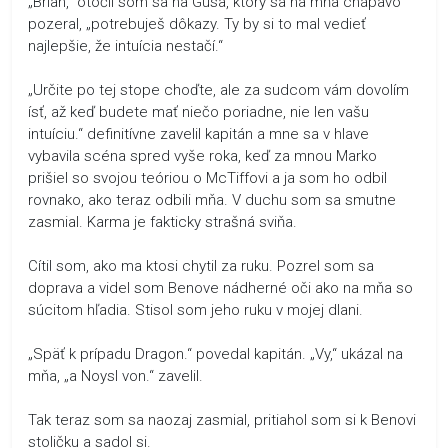
„Brian,“ otočil som sa na Gusa, ktorý sa na mňa chápavo
pozeral, „potrebuješ dôkazy. Ty by si to mal vedieť
najlepšie, že intuícia nestačí.“
„Určite po tej stope choďte, ale za sudcom vám dovolím
ísť, až keď budete mať niečo poriadne, nie len vašu
intuíciu.“ definitívne zavelil kapitán a mne sa v hlave
vybavila scéna spred vyše roka, keď za mnou Marko
prišiel so svojou teóriou o McTiffovi a ja som ho odbil
rovnako, ako teraz odbili mňa. V duchu som sa smutne
zasmial. Karma je fakticky strašná sviňa.
Cítil som, ako ma ktosi chytil za ruku. Pozrel som sa
doprava a videl som Benove nádherné oči ako na mňa so
súcitom hľadia. Stisol som jeho ruku v mojej dlani.
„Späť k prípadu Dragon.“ povedal kapitán. „Vy,“ ukázal na
mňa, „a Noysl von.“ zavelil.
Tak teraz som sa naozaj zasmial, pritiahol som si k Benovi
stoličku a sadol si.