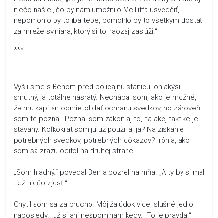
niečo našiel, čo by nám umožnilo McTiffa usvedčiť,
nepomohlo by to iba tebe, pomohlo by to všetkým dostať
za mreže sviniara, ktorý si to naozaj zaslúži.“
***
Vyšli sme s Benom pred policajnú stanicu, on akýsi
smutný, ja totálne nasratý. Nechápal som, ako je možné,
že mu kapitán odmietol dať ochranu svedkov, no zároveň
som to poznal. Poznal som zákon aj to, na akej taktike je
stavaný. Koľkokrát som ju už použil aj ja? Na získanie
potrebných svedkov, potrebných dôkazov? Irónia, ako
som sa zrazu ocitol na druhej strane.
„Som hladný.“ povedal Ben a pozrel na mňa. „A ty by si mal
tiež niečo zjesť.“
Chytil som sa za brucho. Môj žalúdok videl slušné jedlo
naposledy...už si ani nespomínam kedy. „To je pravda.“