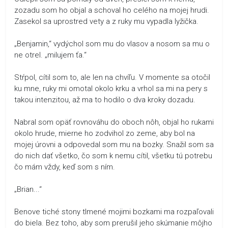
zozadu som ho objal a schoval ho celého na mojej hrudi.
Zasekol sa uprostred vety a z ruky mu vypadla lyžička.
„Benjamin,“ vydýchol som mu do vlasov a nosom sa mu o
ne otrel. „milujem ťa.“
Stŕpol, cítil som to, ale len na chvíľu. V momente sa otočil
ku mne, ruky mi omotal okolo krku a vrhol sa mi na pery s
takou intenzitou, až ma to hodilo o dva kroky dozadu.
Nabral som opäť rovnováhu do oboch nôh, objal ho rukami
okolo hrude, mierne ho zodvihol zo zeme, aby bol na
mojej úrovni a odpovedal som mu na bozky. Snažil som sa
do nich dať všetko, čo som k nemu cítil, všetku tú potrebu
čo mám vždy, keď som s ním.
„Brian...“
Benove tiché stony tlmené mojimi bozkami ma rozpaľovali
do biela. Bez toho, aby som prerušil jeho skúmanie môjho