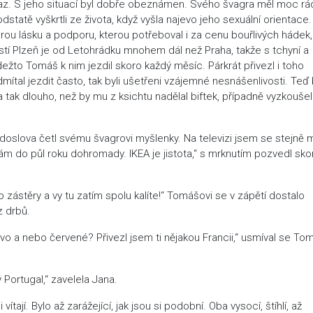
raz. S jeho situací byl dobře obeznámen. Svého švagra měl moc rá
tatě vyškrtli ze života, když vyšla najevo jeho sexuální orientace.
erou lásku a podporu, kterou potřeboval i za cenu bouřlivých hádek,
ěstí Plzeň je od Letohrádku mnohem dál než Praha, takže s tchyní a
ežto Tomáš k nim jezdil skoro každý měsíc. Párkrát přivezl i toho
mítal jezdit často, tak byli ušetřeni vzájemné nesnášenlivosti. Teď
 tak dlouho, než by mu z ksichtu nadělal biftek, případně vyzkoušel
erý doslova četl svému švagrovi myšlenky. Na televizi jsem se stejně
dám do půl roku dohromady. IKEA je jistota,“ s mrknutím pozvedl sko
 zástěry a vy tu zatím spolu kalíte!“ Tomášovi se v zápětí dostalo
z drbů.
pivo a nebo červené? Přivezl jsem ti nějakou Francii,“ usmíval se To
 Portugal,“ zavelela Jana.
jí. Bylo až zarážející, jak jsou si podobní. Oba vysocí, štíhlí, až