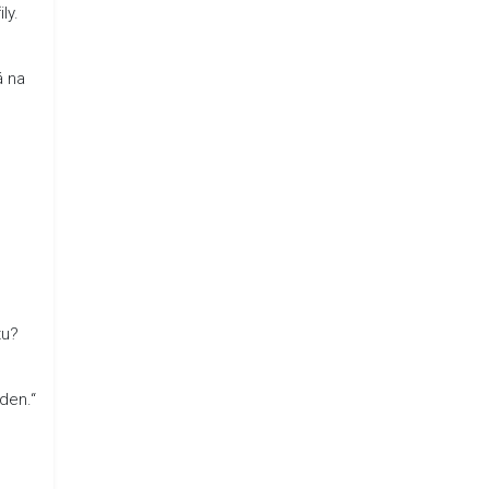
ly.
á na
tu?
den.“