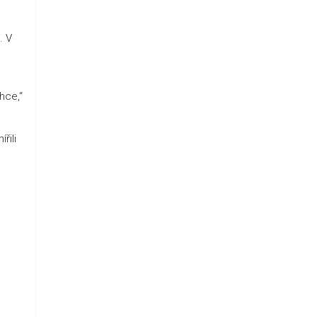
. V
hce,“
řili