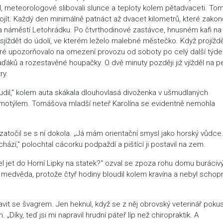
il, meteorologové slibovali slunce a teploty kolem pětadvaceti. To
ojít. Každý den minimálně patnáct až dvacet kilometrů, které zakon
 náměstí Letohrádku. Po čtvrthodinové zastávce, hnusném kafi na
 sjíždět do údolí, ve kterém leželo malebné městečko. Když projíždě
teré upozorňovalo na omezení provozu od soboty po celý další týde
ďáků a rozestavěné houpačky. O dvě minuty později již vjížděl na pe
ry.
loudil,“ kolem auta skákala dlouhovlasá divoženka v ušmudlaných
m motýlem. Tomášova mladší neteř Karolína se evidentně nemohla
zatočil se s ní dokola. „Já mám orientační smysl jako horský vůdce
ází,“ polochtal cácorku podpaždí a pištící ji postavil na zem.
l jet do Horní Lipky na statek?“ ozval se zpoza rohu domu buráciv
ho medvěda, protože čtyř hodiny bloudil kolem kravína a nebyl schop
vit se švagrem. Jen heknul, když se z něj obrovský veterinář pokus
íky, teď jsi mi napravil hrudní páteř líp než chiropraktik. A