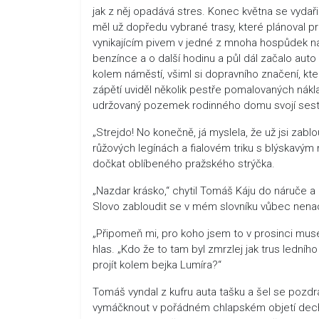
jak z něj opadává stres. Konec května se vydař
měl už dopředu vybrané trasy, které plánoval pr
vynikajícím pivem v jedné z mnoha hospůdek na
benzínce a o další hodinu a půl dál začalo auto
kolem náměstí, všiml si dopravního značení, k
zápětí uviděl několik pestře pomalovaných nákla
udržovaný pozemek rodinného domu svojí sest
„Strejdo! No konečně, já myslela, že už jsi zab
růžových legínách a fialovém triku s blýskavý
dočkat oblíbeného pražského strýčka.
„Nazdar krásko,“ chytil Tomáš Káju do náruče a 
Slovo zabloudit se v mém slovníku vůbec nenach
„Připomeň mi, pro koho jsem to v prosinci muse
hlas. „Kdo že to tam byl zmrzlej jak trus lední
projít kolem bejka Lumíra?“
Tomáš vyndal z kufru auta tašku a šel se pozdra
vymáčknout v pořádném chlapském objetí dech. „D