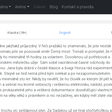
árna
Anime
Galerie
Blog
Kontakt a pravidla
Klasika (18+)
Originál
e jakžtakž průjezdný. V řeči pražáků to znamenalo, že jste nestáli
 pomalu jste se posouvali směr Černý most. Tomáš si pomyslel, že 
ly ho minimálně tři hodiny za volantem. Dovolenou už potřeboval a
podhorském městečku užije. Sám sobě naordinoval časné odchody do
avou. Jana byla dobrá v české klasice a švagr Honza rád experiment
řík. Stejně se teď nemá před kým svlékat a po nezapomenutelném
málně sto let. Nikdy by nevěřil, že ho člověk se kterým žil pět le
m a sebrat mu kromě sebeúcty i veškerou elektroniku, nádobí, povl
 je prokazatelně jeho a veškerá dokumentace dosvědčující vlastnict
na věky věků s právníkem si nic nezačínej, ani kdyby měl zlaté vla
rochu víc sešlápnout plyn. Za Sadskou už se hnal stočtyřicítkou a c