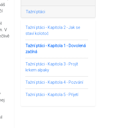
máš
čí
Tažní ptáci
l
Tažní ptáci - Kapitola 2 - Jak se
n. V
staví kolotoč
člivě
Tažní ptáci - Kapitola 1 - Dovolená
začíná
Tažní ptáci - Kapitola 3 - Projít
krkem alpaky
.
Tažní ptáci - Kapitola 4 - Pozvání
ý
Tažní ptáci - Kapitola 5 - Přijetí
nej
il