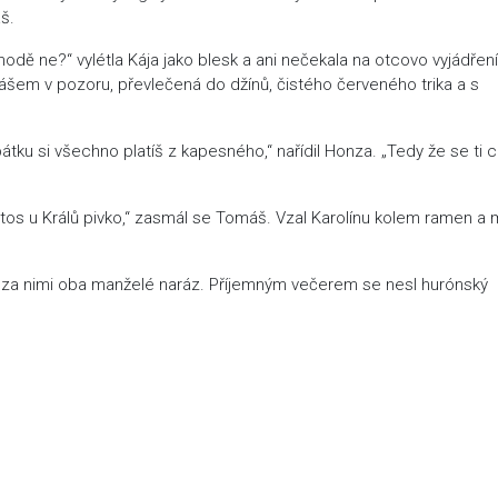
š.
hodě ne?“ vylétla Kája jako blesk a ani nečekala na otcovo vyjádření
mášem v pozoru, převlečená do džínů, čistého červeného trika a s
pátku si všechno platíš z kapesného,“ nařídil Honza. „Tedy že se ti c
etos u Králů pivko,“ zasmál se Tomáš. Vzal Karolínu kolem ramen a mí
i za nimi oba manželé naráz. Příjemným večerem se nesl hurónský