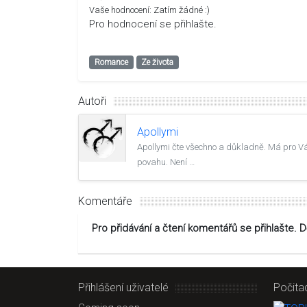
Vaše hodnocení:
Zatím žádné :)
Pro hodnocení se přihlašte.
Romance
Ze života
Autoři
Apollymi
Apollymi čte všechno a důkladně. Má pro V
povahu. Není …
Komentáře
Pro přidávání a čtení komentářů se přihlašte. 
Přihlášení uživatelé
Počita