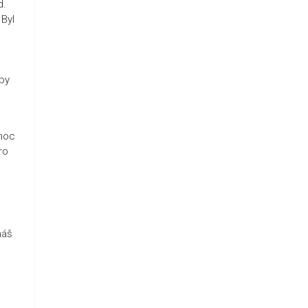
d.
 Byl
 by
 moc
ro
máš