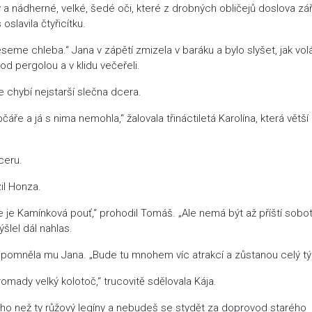
 a nádherné, velké, šedé oči, které z drobných obličejů doslova záři
oslavila čtyřicítku.
eseme chleba.“ Jana v zápětí zmizela v baráku a bylo slyšet, jak vol
od pergolou a v klidu večeřeli.
e chybí nejstarší slečna dcera.
e a já s nima nemohla,“ žalovala třináctiletá Karolína, která větší
ceru.
il Honza.
 že je Kamínková pouť,“ prohodil Tomáš. „Ale nemá být až příští sobo
šlel dál nahlas.
řipomněla mu Jana. „Bude tu mnohem víc atrakcí a zůstanou celý tý
mady velký kolotoč,“ trucovitě sdělovala Kája.
ého než ty růžový legíny a nebudeš se stydět za doprovod starého