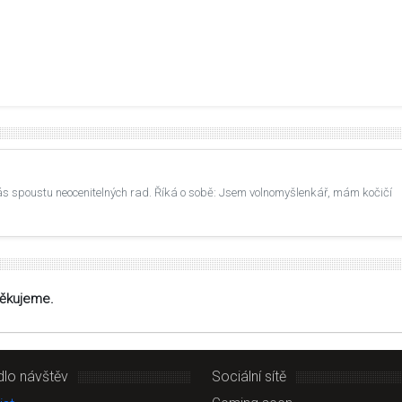
ás spoustu neocenitelných rad. Říká o sobě: Jsem volnomyšlenkář, mám kočičí
Děkujeme.
dlo návštěv
Sociální sítě