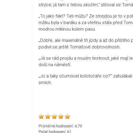
strýce, já tam s tebou skočím,“ slitoval se Tomá
„To jako fakt? Tati můžu? Ze strejdou je to v po
mžiku byla v baráku a za vteřinu stála před To
modrou mikinou kolem pasu.
„Dobře, ale maximálně tři jízdy a až do příštího 
podivil se ještě Tomášově dobrovolnosti.
„Já se rád projdu a musím testnout, jaké mají l
dolů na náměstí.
„Jo a taky očumovat kolotočáře co?“ zahulákal
smích.
Průměrné hodnocení:
4,79
Počet hodnocení:
61