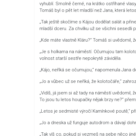
vyhublí. Smolně černé, na krátko ostříhané vlasy
Tomáš byl o pět let mladší než Jana, která letos 
„Tak ještě skočíme s Kájou dodělat salát a přin
mladší dceru. Za chvilku už se všichni sesedli p
„Kde máte vlastně Kláru?“ Tomáš si uvědomil, ž
„Je s holkama na náměstí. Očumujou tam kolotočář
volnost starší sestře nepokrytě záviděla.
„Kájo, neříká se očumujou,“ napomenula Jana d
„Jo a vůbec už se neříká, že kolotočáře,“ zahroz
„Vidíš, já jsem si až tady na náměstí uvědomil,
To jsou tu letos houpačky nějak brzy ne?“ přemý
„Letos je sedmisté výročí Kamínkové poutě,“ p
„Jo a dneska už funguje autodrom a dávají dohro
„Tak víš co, pokud si vezmeš na sebe něco jin