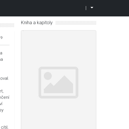
|
Kniha a kapitoly
19
 a
na
oval.
t,
ečení
ví
sy
ítil,