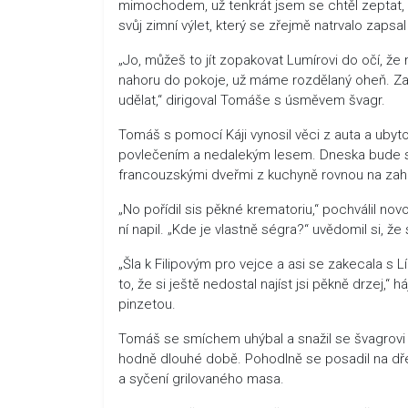
mimochodem, už tenkrát jsem se chtěl zeptat, 
svůj zimní výlet, který se zřejmě natrvalo zapsal
„Jo, můžeš to jít zopakovat Lumírovi do očí, že
nahoru do pokoje, už máme rozdělaný oheň. Za ch
udělat,“ dirigoval Tomáše s úsměvem švagr.
Tomáš s pomocí Káji vynosil věci z auta a ubyt
povlečením a nedalekým lesem. Dneska bude spá
francouzskými dveřmi z kuchyně rovnou na zah
„No pořídil sis pěkné krematoriu,“ pochválil nov
ní napil. „Kde je vlastně ségra?“ uvědomil si, že 
„Šla k Filipovým pro vejce a asi se zakecala s 
to, že si ještě nedostal najíst jsi pěkně drzej,
pinzetou.
Tomáš se smíchem uhýbal a snažil se švagrovi ryc
hodně dlouhé době. Pohodlně se posadil na dřev
a syčení grilovaného masa.