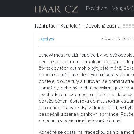
Povídky
Manga&čít
Tažní ptáci - Kapitola 1 - Dovolená začíná
Apollymi
27/4/2016 - 23:23
Lanový most na Jižní spojce byl ve dvě odpoledn
nečučeli deset minut na kolonu před vámi, ale
čtvrtek by těch aut mohlo být ještě méně. Čeka
docela se těšil, jak si ten týden u sestry v 
postele, dlouhé tůry a futrování se domácí str
Tomáš byl ochotný nechat se vykrmit jako vep
rozchodovém extempore s Petrem si dá pauzu mini
dokáže během čtvrt roku dohnat stokrát k slzá
a dokonce i nábytek. Byl zatraceně rád, že byt
bezpečně uložená v bankovní schránce. Poučení 
do pasu a v penisu implantovaný diamant.
Konečně se dostal na hradeckou dálnici a mohl t