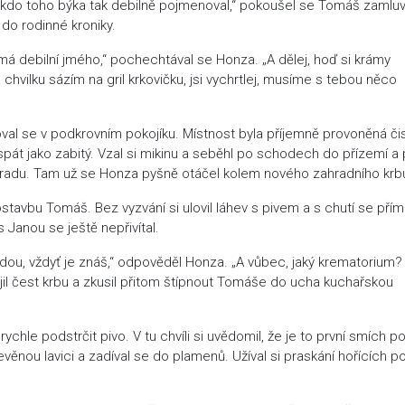
kdo toho býka tak debilně pojmenoval,“ pokoušel se Tomáš zamluv
 do rodinné kroniky.
 má debilní jmého,“ pochechtával se Honza. „A dělej, hoď si krámy
vilku sázím na gril krkovičku, jsi vychrtlej, musíme s tebou něco
oval se v podkrovním pokojíku. Místnost byla příjemně provoněná č
t jako zabitý. Vzal si mikinu a seběhl po schodech do přízemí a 
radu. Tam už se Honza pyšně otáčel kolem nového zahradního krb
ostavbu Tomáš. Bez vyzvání si ulovil láhev s pivem a s chutí se pří
s Janou se ještě nepřivítal.
Lídou, vždyť je znáš,“ odpověděl Honza. „A vůbec, jaký krematorium?
“ hájil čest krbu a zkusil přitom štípnout Tomáše do ucha kuchařskou
hle podstrčit pivo. V tu chvíli si uvědomil, že je to první smích p
ěnou lavici a zadíval se do plamenů. Užíval si praskání hořících p