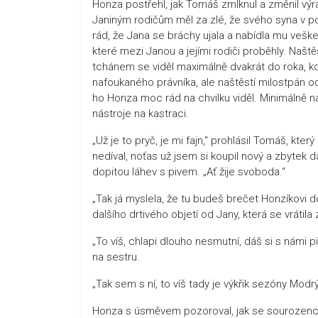
Honza postřehl, jak Tomáš zmlknul a změnil vý
Janiným rodičům měl za zlé, že svého syna v pods
rád, že Jana se bráchy ujala a nabídla mu vešk
které mezi Janou a jejími rodiči proběhly. Našt
tchánem se viděl maximálně dvakrát do roka, kd
nafoukaného právníka, ale naštěstí milostpán od
ho Honza moc rád na chvilku viděl. Minimálně na
nástroje na kastraci.
„Už je to pryč, je mi fajn,“ prohlásil Tomáš, kt
nedíval, noťas už jsem si koupil nový a zbytek 
dopitou láhev s pivem. „Ať žije svoboda.“
„Tak já myslela, že tu budeš brečet Honzíkovi do
dalšího drtivého objetí od Jany, která se vrátila 
„To víš, chlapi dlouho nesmutní, dáš si s námi 
na sestru.
„Tak sem s ní, to víš tady je výkřik sezóny Modrý
Honza s úsměvem pozoroval, jak se sourozenci víta