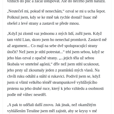
vzduch do plic a začal ustupovat. Ale do něčeho jsem narazil.
„
Neutečeš mi, pokud tě nenechám,“ ozval se mi u ucha šepot.
Polknul jsem, kdy se ke mně tak rychle dostal? Isaac mě
obešel z levé strany a zastavil se přede mnou.
„
Když jsi zlomil vaz jednomu z mých lidí, zuřil jsem. Když
tam vtrhl Lian, skoro jsem ho nenechal promluvit. Zastavil mě
až argument... Co mají na sebe dvě spolupracující strany
útočit? Než jsem je stihl potrestat...“ trhl jsem sebou, když se
jeho hlas ozval z opačně strany. „...jejich těla už sebou
škubala ve smrtelné agónii,“ dřív než jsem stihl ucuknout,
jeho prsty už zkoumaly jeden z pramínků mých vlasů. Na
chvíli ruku odtáhl a stáhl si rukavici. Podivil jsem se, když
jsem si všiml velkého téměř steampunkově vyhlížejícího
prstenu na jeho druhé ruce, který k jeho vzhledu a osobnosti
podle mě vůbec neseděl.
„
A pak to udělali další znovu. Jak jinak, než okamžitým
vyhlášením Teraline jsem měl zajistit, aby se krysy v mé