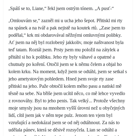
„
Spálí se to, Liane,“ řekl jsem ostrým tónem. „A pusť-“
„
Omlouvám se,“ zazněl mi u ucha jeho šepot. Přitiskl mi rty
na spánek a na tvář a pak nejistě na koutek rtů. „Zase jsem to
podělal,“ krk mi obdarovával něžnými omluvnými polibky.
Ať jsem na něj byl rozlobený jakkoliv, moje naštvanost byla
teď tatam. Roztál jsem. Prsty jsem mu položil na zátylek a
přitáhl si ho k polibku. Jeho rty byly váhavé a opatrné a
chutnaly po koření. Otočil jsem se k němu čelem a objal ho
kolem krku. Na moment, když jsem se odtáhl, jsem se setkal s
jeho ametystovým pohledem. Hned jsem svoje rty zase
přitiskl na jeho. Paže obtočil kolem mého pasu a natiskl mě
těsně na sebe. Na břiše jsem ucítil něco, co mě lehce vyvedlo
z rovnováhy. Byl to jeho penis. Tak velký... Protože všechny
moje smysly jsou na mnohem vyšší úrovni než u obyčejných
lidí, cítil jsem jak v něm tepe pulz. Jenom ten vjem byl
vzrušující a nedokázal jsem se od něj odtáhnout. Za nás to
udělala pánev, která se děsivě rozsyčela. Lian se odtáhl a