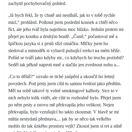
zachytil pochybovačný pohled.
„
Já bych řekl, že ty chutě ani nestíháš, jak to v tobě rychle
mizí,“ prohlásil. Polknul jsem poslední kousek a chtěl něco
říct, ale jeho tvář byla najednou moc blízko. Jedním prstem mi
přejel po koutku a druhým bradě. „Čuně,“ počastoval mě a
špičkou jazyka si z prstů slízl omáčku. Mlčky jsem ho
sledoval a mimoděk si vybavil pulsující erekci na mém břiše.
Pořád se tváří jako kdyby nic, co kdybych ho trochu pozlobil?
Seděl tak pěkně naproti mně a stačilo jen zvednout nohu a...
„
Co to děláš?“ ozvalo se tiché zaúpění a ukončil ho letmý
povzdech. Pod prsty jsem cítil tu samou tvrdost jako předtím.
Měl na sobě takové ty volné smokingové kalhoty. Sice to v
nich nebylo tolik vidět, ale cítit to rozhodně bylo. Přejel jsem
po něm prsty a znovu mě překvapila jeho velikost. Nejen
překvapila, bylo vzrušující ho takto zkoumat. V hlavě se mi
mihla nestydatá představa,... jak by se něco tak velkého
mohlo do tak úzkého prostoru vejít? Zkousl jsem si ret a silně