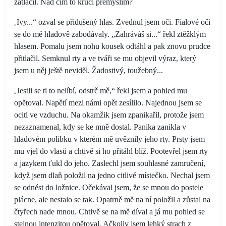
zatlačil. Nad čím to kruci přemýšlím?
„
Ivy...“ ozval se přidušený hlas. Zvednul jsem oči. Fialové oči
se do mě hladově zabodávaly. „Zahráváš si...“ řekl ztěžklým
hlasem. Pomalu jsem nohu kousek odtáhl a pak znovu prudce
přitlačil. Semknul rty a ve tváři se mu objevil výraz, který
jsem u něj ještě neviděl. Žadostivý, toužebný...
„
Jestli se ti to nelíbí, odstrč mě,“ řekl jsem a pohled mu
opětoval. Napětí mezi námi opět zesílilo. Najednou jsem se
ocitl ve vzduchu. Na okamžik jsem zpanikařil, protože jsem
nezaznamenal, kdy se ke mně dostal. Panika zanikla v
hladovém polibku v kterém mě uvěznily jeho rty. Prsty jsem
mu vjel do vlasů a chtivě si ho přitáhl blíž. Pootevřel jsem rty
a jazykem ťukl do jeho. Zaslechl jsem souhlasné zamručení,
když jsem dlaň položil na jedno citlivé místečko. Nechal jsem
se odnést do ložnice. Očekával jsem, že se mnou do postele
plácne, ale nestalo se tak. Opatrně mě na ní položil a zůstal na
čtyřech nade mnou. Chtivě se na mě díval a já mu pohled se
stejnou intenzitou opětoval. Ačkoliv jsem lehký strach z