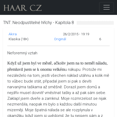
TNT: Neodpustitelné hříchy - Kapitola 8
Akira
26/2/2015 - 19:19
Klasika (18+)
Originál
6
Neforemný vztah
Když už jsem byl ve městě, ačkoliv jsem na to neměl náladu,
přemluvil jsem se k onomu velkém
u nákupu. Protože mi
nezáleželo na tom, jestli všechen náklad utáhnu a kolik mě
to vůbec bude stát, připadal jsem si pak s devíti
narvanýma taškama až směšně. Dorazil jsem domů a
nejdřív musel dovnitř vměstnat tašky a až pak sám sebe.
Zaklapl jsem dveře a zamknul. Moje rozmrzelost se nijak
nezmenšila, naopak mi bylo s každou další minutou
mizerněji. Moje špatná nálada se ale rozplynula v
okamžiku, když jsem si uvědomil, že tu nejsem sám a z