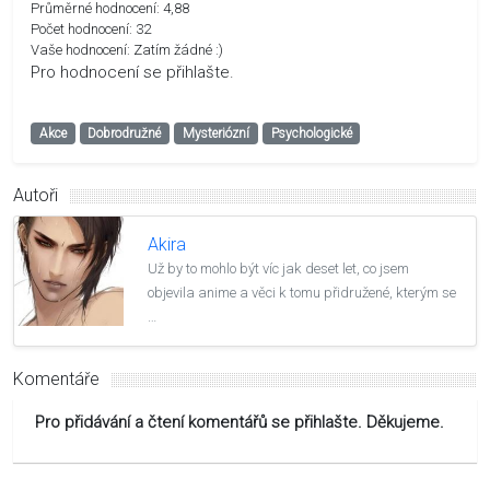
Průměrné hodnocení:
4,88
Počet hodnocení:
32
Vaše hodnocení:
Zatím žádné :)
Pro hodnocení se přihlašte.
Akce
Dobrodružné
Mysteriózní
Psychologické
Autoři
Akira
Už by to mohlo být víc jak deset let, co jsem
objevila anime a věci k tomu přidružené, kterým se
…
Komentáře
Pro přidávání a čtení komentářů se přihlašte. Děkujeme.