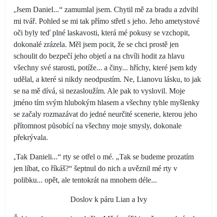
„
Jsem Daniel...“ zamumlal jsem. Chytil mě za bradu a zdvihl
mi tvář. Pohled se mi tak přímo střetl s jeho. Jeho ametystové
oči byly teď plné laskavosti, která mé pokusy se vzchopit,
dokonalé zrázela. Měl jsem pocit, že se chci prostě jen
schoulit do bezpečí jeho objetí a na chvíli hodit za hlavu
všechny své starosti, potíže... a činy... hříchy, které jsem kdy
udělal, a které si nikdy neodpustím. Ne, Lianovu lásku, to jak
se na mě dívá, si nezasloužím. Ale pak to vyslovil. Moje
jméno tím svým hlubokým hlasem a všechny tyhle myšlenky
se začaly rozmazávat do jedné neurčité scenerie, kterou jeho
přítomnost působící na všechny moje smysly, dokonale
překrývala.
„
Tak Danieli...“ rty se otřel o mé. „Tak se budeme prozatím
jen líbat, co říkáš?“ šeptnul do nich a uvěznil mé rty v
polibku... opět, ale tentokrát na mnohem déle...
Doslov k páru Lian a Ivy