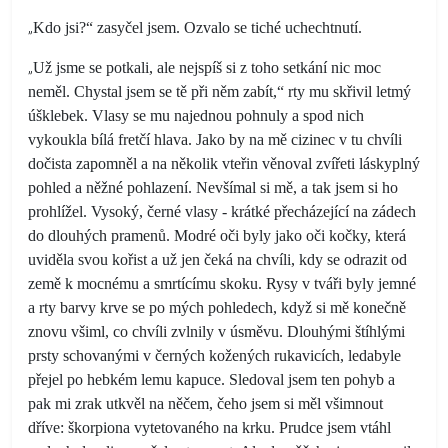
„
Kdo jsi?“ zasyčel jsem. Ozvalo se tiché uchechtnutí.
„
Už jsme se potkali, ale nejspíš si z toho setkání nic moc
neměl. Chystal jsem se tě při něm zabít,“ rty mu skřivil letmý
úšklebek. Vlasy se mu najednou pohnuly a spod nich
vykoukla bílá fretčí hlava. Jako by na mě cizinec v tu chvíli
dočista zapomněl a na několik vteřin věnoval zvířeti láskyplný
pohled a něžné pohlazení. Nevšímal si mě, a tak jsem si ho
prohlížel. Vysoký, černé vlasy - krátké přecházející na zádech
do dlouhých pramenů. Modré oči byly jako oči kočky, která
uviděla svou kořist a už jen čeká na chvíli, kdy se odrazit od
země k mocnému a smrtícímu skoku. Rysy v tváři byly jemné
a rty barvy krve se po mých pohledech, když si mě konečně
znovu všiml, co chvíli zvlnily v úsměvu. Dlouhými štíhlými
prsty schovanými v černých kožených rukavicích, ledabyle
přejel po hebkém lemu kapuce. Sledoval jsem ten pohyb a
pak mi zrak utkvěl na něčem, čeho jsem si měl všimnout
dříve: škorpiona vytetovaného na krku. Prudce jsem vtáhl