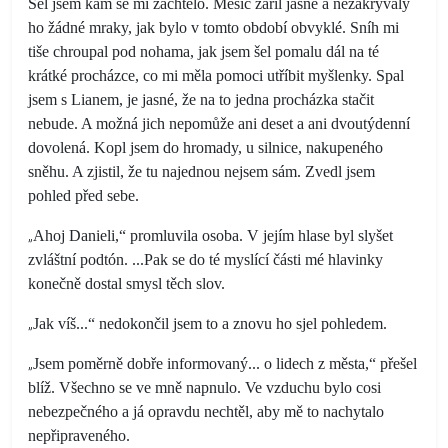
Šel jsem kam se mi zachtělo. Měsíc zářil jasně a nezakrývaly
ho žádné mraky, jak bylo v tomto období obvyklé. Sníh mi
tiše chroupal pod nohama, jak jsem šel pomalu dál na té
krátké procházce, co mi měla pomoci utříbit myšlenky. Spal
jsem s Lianem, je jasné, že na to jedna procházka stačit
nebude. A možná jich nepomůže ani deset a ani dvoutýdenní
dovolená. Kopl jsem do hromady, u silnice, nakupeného
sněhu. A zjistil, že tu najednou nejsem sám. Zvedl jsem
pohled před sebe.
„
Ahoj Danieli,“ promluvila osoba. V jejím hlase byl slyšet
zvláštní podtón. ...Pak se do té myslící části mé hlavinky
konečně dostal smysl těch slov.
„
Jak víš...“ nedokončil jsem to a znovu ho sjel pohledem.
„
Jsem poměrně dobře informovaný... o lidech z města,“ přešel
blíž. Všechno se ve mně napnulo. Ve vzduchu bylo cosi
nebezpečného a já opravdu nechtěl, aby mě to nachytalo
nepřipraveného.