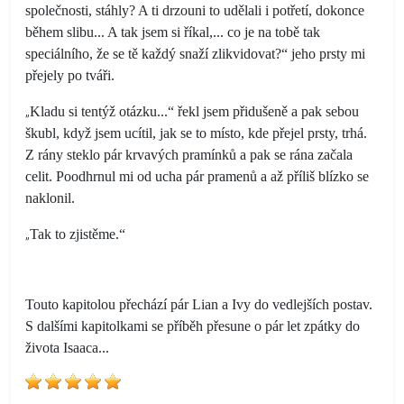
společnosti, stáhly? A ti drzouni to udělali i potřetí, dokonce
během slibu... A tak jsem si říkal,... co je na tobě tak
speciálního, že se tě každý snaží zlikvidovat?“ jeho prsty mi
přejely po tváři.
„
Kladu si tentýž otázku...“ řekl jsem přidušeně a pak sebou
škubl, když jsem ucítil, jak se to místo, kde přejel prsty, trhá.
Z rány steklo pár krvavých pramínků a pak se rána začala
celit. Poodhrnul mi od ucha pár pramenů a až příliš blízko se
naklonil.
„
Tak to zjistěme.“
Touto kapitolou přechází pár Lian a Ivy do vedlejších postav.
S dalšími kapitolkami se příběh přesune o pár let zpátky do
života Isaaca...