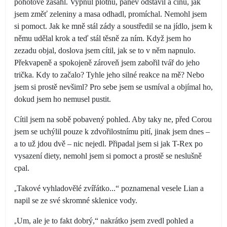
pohotově zasáhl. Vypnul plotnu, pánev odstavil a čínu, jak
jsem změť zeleniny a masa odhadl, promíchal. Nemohl jsem
si pomoct. Jak ke mně stál zády a soustředil se na jídlo, jsem k
němu udělal krok a teď stál těsně za ním. Když jsem ho
zezadu objal, doslova jsem cítil, jak se to v něm napnulo.
Překvapeně a spokojeně zároveň jsem zabořil tvář do jeho
trička. Kdy to začalo? Tyhle jeho silné reakce na mě? Nebo
jsem si prostě nevšiml? Pro sebe jsem se usmíval a objímal ho,
dokud jsem ho nemusel pustit.
Cítil jsem na sobě pobavený pohled. Aby taky ne, před Corou
jsem se uchýlil pouze k zdvořilostnímu pití, jinak jsem dnes –
a to už jdou dvě – nic nejedl. Připadal jsem si jak T-Rex po
vysazení diety, nemohl jsem si pomoct a prostě se neslušně
cpal.
„
Takové vyhladovělé zvířátko...“ poznamenal vesele Lian a
napil se ze své skromné sklenice vody.
„
Um, ale je to fakt dobrý,“ nakrátko jsem zvedl pohled a