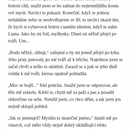
bolesti cítil, snažil jsem se ho zahnat do nejtemnějšího kouta
své mysli. Nechci to pokazit. Konečně, když se jednou
nehádáme nebo se neobviňujeme ze lží, to nechci zkazit tím,
že bych si vybavoval bolest s tamtím idiotem, když tu mám
Liana. Jako by mi četl, myšlenky. Dlaní mi něžně přejel po
tváři. Um...
„
Budu něžný, slibuji,“ zašeptal a rty mi jemně přejel po krku.
Jeho prsty putovaly po mé tváři až k břichu. Najednou jsem se
začal chvět a nešlo to uklidnit. Zarazil se a pak se jeho dlaň
vrátila k mé tváři, kterou opatrně pohladila.
„
Moc se bojíš...“ řekl potichu. Snažil jsem se odporovat, ale
tělo mě zrázelo. Klekl si, chytil mě za paži a pas a posadil
obkročmo na sebe. Netušil jsem, co chce dělat, a tak jsem jen
nejistě sklopil pohled.
„
Jak se jmenuješ? Myslím to skutečné jméno,“ hladil mě po
vlasech, což mělo vždy stejně dobrý uklidňující efekt.