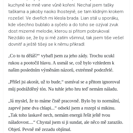
kuchyně ke mně vane vůně koření. Nechal jsem tašky
taškama a jakoby naoko lhostejně, se tam klidným krokem
rozešel. Ve dveřích mi klesla brada. Lian stál u sporáku,
kde všechno bublalo a syčelo a do toho se ozýval zvuk
dost mizerné melodie, kterou si přitom pobrukoval.
Nezdálo se, že by si mě zatím všimnul, tak jsem tiše vešel
dovnitř a ještě tišeji se k němu přikradl.
„
Co to tu děláš?“ vybafl jsem za jeho zády. Trochu ucukl
rukou a pootočil hlavu. A usmál se, což bylo vzhledem k
našim posledním výměnám názorů, extrémně podezřelé.
„
Přišel jsi akorát, už to bude,“ usmíval se a přitom ignoroval
můj podrážděný tón. Na tuhle jeho hru teď nemám náladu.
„
Já myslel, že to máme čistě pracovně. Bylo by to normální,
zaprvé jsme dva chlapi...“ odsekl jsem a rozepl si mikinu.
„Tak toho laskavě nech, nemám energii řešit ještě tvou
náladovost....“ Chystal jsem si ji sundat, ale něco mě zarazilo.
Objetí. Pevně mě zezadu objímal.