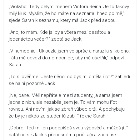
„Vickyho. Tedy celým jménem Victora Reina. Je to takový
milý kluk. Myslím, že ho máte na seznamu hned po mě,“
sjede Sarah k seznamu, který má Jack před sebou.
„Ano, to mám. Kde jsi byla včera mezi desátou a
jedenáctou večer?“ zeptá se Jack.
„V nemocnici. Uklouzla jsem ve sprše a narazila si koleno.
Táta mě odvezl do nemocnice, aby mě ošetřili,“ odpoví
Sarah.
„To si ověříme. Ještě něco, co bys mi chtěla říct?“ zahledí
se na ni pozorně Jack.
„Ne, pane. Měli nepřátele mezi studenty, já sama jsem
jedna z nich, ale nezabila jsem je. To vám mohu říct
rovnou. Ani nevím, jak se zbraň vůbec drží. A pochybuju,
že by je někdo ze studentů zabil,“ řekne Sarah.
„Dobře. Teď mi jen podepíšeš svou výpověď a můžeš jít,“
natáhne se Jack k přenosnému počítači a zadá tisk.