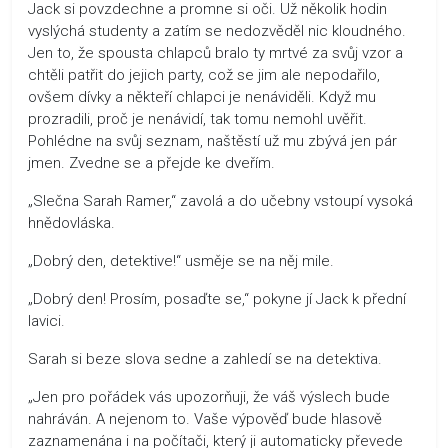
Jack si povzdechne a promne si oči. Už několik hodin
vyslýchá studenty a zatím se nedozvěděl nic kloudného.
Jen to, že spousta chlapců bralo ty mrtvé za svůj vzor a
chtěli patřit do jejich party, což se jim ale nepodařilo,
ovšem dívky a někteří chlapci je nenáviděli. Když mu
prozradili, proč je nenávidí, tak tomu nemohl uvěřit.
Pohlédne na svůj seznam, naštěstí už mu zbývá jen pár
jmen. Zvedne se a přejde ke dveřím.
„Slečna Sarah Ramer,“ zavolá a do učebny vstoupí vysoká
hnědovláska.
„Dobrý den, detektive!“ usměje se na něj mile.
„Dobrý den! Prosím, posaďte se,“ pokyne jí Jack k přední
lavici.
Sarah si beze slova sedne a zahledí se na detektiva.
„Jen pro pořádek vás upozorňuji, že váš výslech bude
nahráván. A nejenom to. Vaše výpověď bude hlasově
zaznamenána i na počítači, který ji automaticky převede