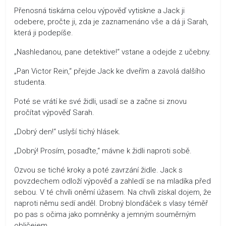
Přenosná tiskárna celou výpověď vytiskne a Jack ji
odebere, pročte ji, zda je zaznamenáno vše a dá ji Sarah,
která ji podepíše.
„Nashledanou, pane detektive!“ vstane a odejde z učebny.
„Pan Victor Rein,“ přejde Jack ke dveřím a zavolá dalšího
studenta.
Poté se vrátí ke své židli, usadí se a začne si znovu
pročítat výpověď Sarah.
„Dobrý den!“ uslyší tichý hlásek.
„Dobrý! Prosím, posaďte,“ mávne k židli naproti sobě.
Ozvou se tiché kroky a poté zavrzání židle. Jack s
povzdechem odloží výpověď a zahledí se na mladíka před
sebou. V té chvíli oněmí úžasem. Na chvíli získal dojem, že
naproti němu sedí anděl. Drobný blonďáček s vlasy téměř
po pas s očima jako pomněnky a jemným souměrným
obličejem.