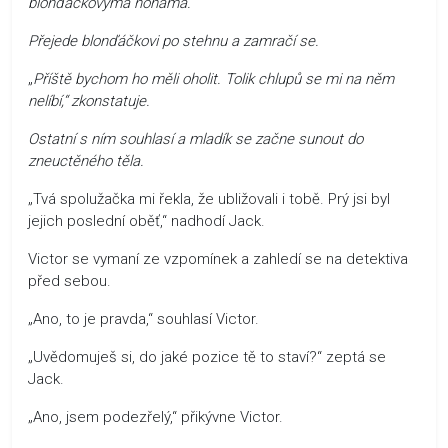
blonďáčkovýma nohama.
Přejede blonďáčkovi po stehnu a zamračí se.
„
Příště bychom ho měli oholit. Tolik chlupů se mi na něm
nelíbí,“ zkonstatuje.
Ostatní s ním souhlasí a mladík se začne sunout do
zneuctěného těla.
„Tvá spolužačka mi řekla, že ubližovali i tobě. Prý jsi byl
jejich poslední oběť,“ nadhodí Jack.
Victor se vymaní ze vzpomínek a zahledí se na detektiva
před sebou.
„Ano, to je pravda,“ souhlasí Victor.
„Uvědomuješ si, do jaké pozice tě to staví?“ zeptá se
Jack.
„Ano, jsem podezřelý,“ přikývne Victor.