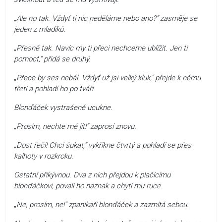
„
Ale no tak. Vždyť ti nic neděláme nebo ano?“ zasměje se
jeden z mladíků.
„
Přesně tak. Navíc my ti přeci nechceme ublížit. Jen ti
pomoct,“ přidá se druhý.
„
Přece by ses nebál. Vždyť už jsi velký kluk,“ přejde k němu
třetí a pohladí ho po tváři.
Blonďáček vystrašeně ucukne.
„
Prosím, nechte mě jít!“ zaprosí znovu.
„
Dost řečí! Chci šukat,“ vykřikne čtvrtý a pohladí se přes
kalhoty v rozkroku.
Ostatní přikývnou. Dva z nich přejdou k plačícímu
blonďáčkovi, povalí ho naznak a chytí mu ruce.
„
Ne, prosím, ne!“ zpanikaří blonďáček a zazmítá sebou.