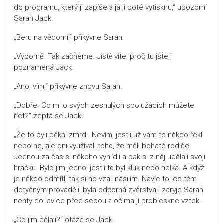
do programu, který ji zapíše a já ji poté vytisknu,“ upozorní
Sarah Jack.
„Beru na vědomí,“ přikývne Sarah.
„Výborně. Tak začneme. Jistě víte, proč tu jste,“
poznamená Jack.
„Ano, vím,“ přikývne znovu Sarah.
„Dobře. Co mi o svých zesnulých spolužácích můžete
říct?“ zeptá se Jack.
„Že to byli pěkní zmrdi. Nevím, jestli už vám to někdo řekl
nebo ne, ale oni využívali toho, že měli bohaté rodiče.
Jednou za čas si někoho vyhlídli a pak si z něj udělali svoji
hračku. Bylo jim jedno, jestli to byl kluk nebo holka. A když
je někdo odmítl, tak si ho vzali násilím. Navíc to, co těm
dotyčným prováděli, byla odporná zvěrstva,“ zaryje Sarah
nehty do lavice před sebou a očima jí probleskne vztek.
„Co jim dělali?“ otáže se Jack.