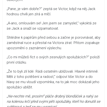
„Pane, je vám dobře?“ zeptá se Victor, když na něj Jack
hodnou chvíli jen zírá a mlčí.
„A-ano, omlouvám se! Jen jsem se zamyslel,“ vykoktá ze
se Jack a snaží se vzpamatovat.
Shlédne k papírům před sebou a začne je porovnávat, aby
zaměstnal ruce a přestal na Victora zírat. Přitom zopakuje
upozornění o zaznámení výslechu.
„Co mi můžeš říct o svých zesnulých spolužácích?“ položí
první otázku.
„Že to byli zlí lidé. Rádi ostatním ubližovali. Hlavně intimně.
Měli z toho potěšení a radost,“ odpoví tiše Victor a do
hlavy se mu vloudí vzpomínka, na to jak moc dokázali jeho
spolužáci ublížit.
„
Ne-nechte mě, prosím!“ pláče drobný blonďáček a nahý se
na kolenou krčí před svými pěti spolužáky, kteří ho donutili se
svléknout a teď se mu vysmívají.