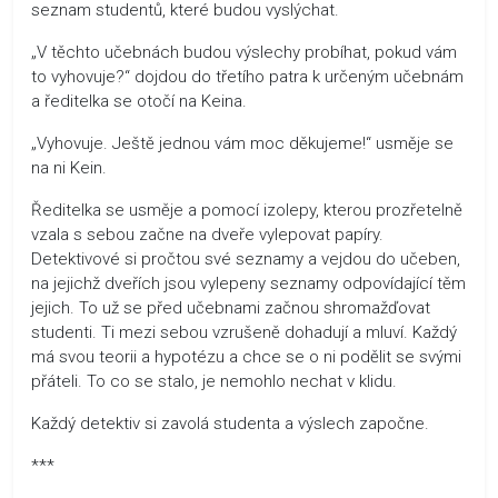
seznam studentů, které budou vyslýchat.
„V těchto učebnách budou výslechy probíhat, pokud vám
to vyhovuje?“ dojdou do třetího patra k určeným učebnám
a ředitelka se otočí na Keina.
„Vyhovuje. Ještě jednou vám moc děkujeme!“ usměje se
na ni Kein.
Ředitelka se usměje a pomocí izolepy, kterou prozřetelně
vzala s sebou začne na dveře vylepovat papíry.
Detektivové si pročtou své seznamy a vejdou do učeben,
na jejichž dveřích jsou vylepeny seznamy odpovídající těm
jejich. To už se před učebnami začnou shromažďovat
studenti. Ti mezi sebou vzrušeně dohadují a mluví. Každý
má svou teorii a hypotézu a chce se o ni podělit se svými
přáteli. To co se stalo, je nemohlo nechat v klidu.
Každý detektiv si zavolá studenta a výslech započne.
***