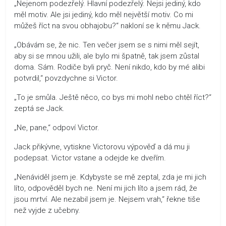
„Nejenom podezřelý. Hlavní podezřelý. Nejsi jediný, kdo
měl motiv. Ale jsi jediný, kdo měl největší motiv. Co mi
můžeš říct na svou obhajobu?“ nakloní se k němu Jack.
„Obávám se, že nic. Ten večer jsem se s nimi měl sejít,
aby si se mnou užili, ale bylo mi špatně, tak jsem zůstal
doma. Sám. Rodiče byli pryč. Není nikdo, kdo by mé alibi
potvrdil,“ povzdychne si Victor.
„To je smůla. Ještě něco, co bys mi mohl nebo chtěl říct?“
zeptá se Jack.
„Ne, pane,“ odpoví Victor.
Jack přikývne, vytiskne Victorovu výpověď a dá mu ji
podepsat. Victor vstane a odejde ke dveřím.
„Nenáviděl jsem je. Kdybyste se mě zeptal, zda je mi jich
líto, odpověděl bych ne. Není mi jich líto a jsem rád, že
jsou mrtví. Ale nezabil jsem je. Nejsem vrah,“ řekne tiše
než vyjde z učebny.