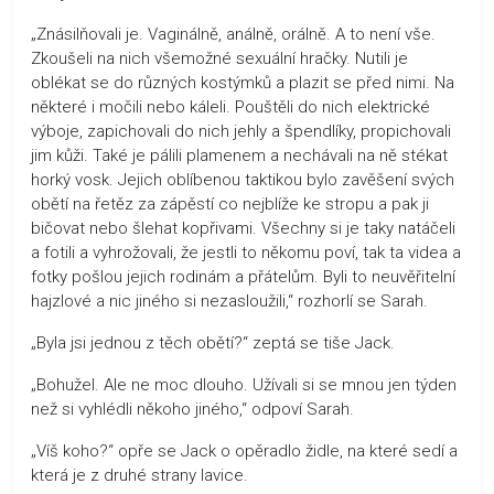
„Znásilňovali je. Vaginálně, análně, orálně. A to není vše.
Zkoušeli na nich všemožné sexuální hračky. Nutili je
oblékat se do různých kostýmků a plazit se před nimi. Na
některé i močili nebo káleli. Pouštěli do nich elektrické
výboje, zapichovali do nich jehly a špendlíky, propichovali
jim kůži. Také je pálili plamenem a nechávali na ně stékat
horký vosk. Jejich oblíbenou taktikou bylo zavěšení svých
obětí na řetěz za zápěstí co nejblíže ke stropu a pak ji
bičovat nebo šlehat kopřivami. Všechny si je taky natáčeli
a fotili a vyhrožovali, že jestli to někomu poví, tak ta videa a
fotky pošlou jejich rodinám a přátelům. Byli to neuvěřitelní
hajzlové a nic jiného si nezasloužili,“ rozhorlí se Sarah.
„Byla jsi jednou z těch obětí?“ zeptá se tiše Jack.
„Bohužel. Ale ne moc dlouho. Užívali si se mnou jen týden
než si vyhlédli někoho jiného,“ odpoví Sarah.
„Víš koho?“ opře se Jack o opěradlo židle, na které sedí a
která je z druhé strany lavice.