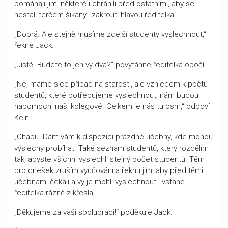
pomáhali jim, některé i chránili před ostatními, aby se
nestali terčem šikany,“ zakroutí hlavou ředitelka.
„Dobrá. Ale stejně musíme zdejší studenty vyslechnout,“
řekne Jack.
„Jistě. Budete to jen vy dva?“ povytáhne ředitelka obočí.
„Ne, máme sice případ na starosti, ale vzhledem k počtu
studentů, které potřebujeme vyslechnout, nám budou
nápomocni naši kolegové. Celkem je nás tu osm,“ odpoví
Kein.
„Chápu. Dám vám k dispozici prázdné učebny, kde mohou
výslechy probíhat. Také seznam studentů, který rozdělím
tak, abyste všichni vyslechli stejný počet studentů. Těm
pro dnešek zruším vyučování a řeknu jim, aby před těmi
učebnami čekali a vy je mohli vyslechnout,“ vstane
ředitelka rázně z křesla.
„Děkujeme za vaši spolupráci!“ poděkuje Jack.