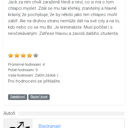
Jack za ním chvíli zaraženě hledí a neví, co si má o tom
chlapci myslet. Zdál se mu tak křehký, zranitelný a hlavně
krásný, že pochybuje, že by někdo jako ten chlapec mohl
zabít. Ale na druhou stranu nemůže dát na své city a na to,
kdo nebo co se mu líbí. Je kriminalista. Musí počítat i s
neočekávaným. Zatřese hlavou a zavolá dalšího studenta.
Průměrné hodnocení:
4
Počet hodnocení:
9
Vaše hodnocení:
Zatím žádné :)
Pro hodnocení se přihlašte.
Detektivní
Školní život
Autoři
Blackangel