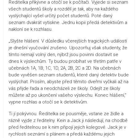
Ředitelka přikývne a otočí se k počítači. Vyjede si seznam
všech studentů školy a rozdělí je tak, aby na každého
vyslýchající vyšel určitý počet studentů. Poté daný
seznam dvakrát vytiskne. Jednu kopii předá detektivům a
nakloní se k rozhlasu.
„Slyšte hlášení. V důsledku včerejších tragických událostí
je dnešní vyučování zrušeno. Upozorňuj však studenty, že
tímto nemají volný den, nýbrž jsou povinni dostavit se
dnes k výslechům. Ty budou probíhat ve třetím patře v
učebnách 1A, 1B, 1C, 1D, 2A, 2B, 2C a 2D. Na učebnách
bude vyvěšen seznam studentů, které daný detektiv bude
vyslýchat. Prosím, abyste před těmito dveřmi vyčkali až na
vás přijde řada a neodcházeli ze školy. Odejít ze školy
můžete až po ukončení vašeho výslechu. Konec hlášení,“
vypne rozhlas a otočí se k detektivům.
Ti jí pokývnou. Ředitelka se pousměje, vstane ze židle a
rázně vyjde z ředitelny. Kein a Jack ji následují, na chodbě
před ředitelnou se k nim připojí jejich kolegové. Jack je v
rychlosti seznámí s plánem a předá každému jejich