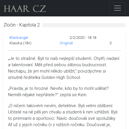
Zločin - Kapitola 2
Blackangel
2/2/2020 - 18:18
Klasika (18+)
Originál
3
„Je to strašné. Byli to naši nejlepší studenti. Chytří, nadaní
a talentovaní. Měli před sebou slibnou budoucnost.
Nechápu, že jim mohl někdo ublížit,“ povzdychne si
smutně ředitelka Golden High School.
„Pravda, je to hrozné. Nevíte, kdo by to mohl udělat?
Neměli nějaké nepřátele?“ zeptá se Kein.
„O ničem takovém nevím, detektive. Byli velmi oblíbení.
Učitelé na ně pěli jen chválu a studenti k nim vzhlíželi. Byli
to premianti a sportovci. Navíc doučovali své spolužáky.
Ať už z jejich ročníku či z nižších ročníku. Doučovali je,