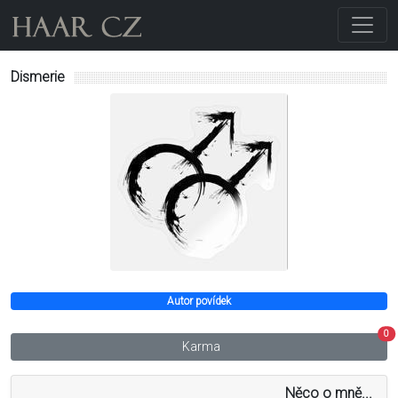
Dismerie
Autor povídek
0
Karma
Něco o mně...