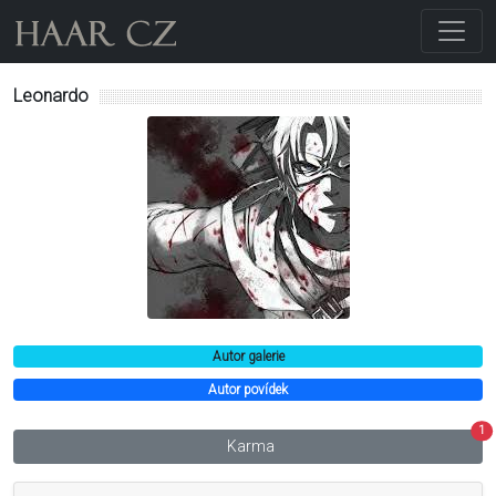
Leonardo
Autor galerie
Autor povídek
1
Karma