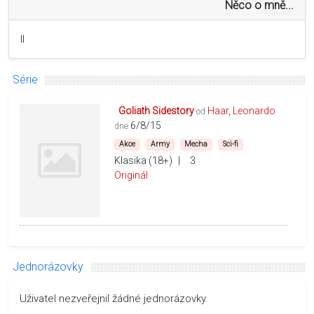
Něco o mně...
ll
Série
Goliath Sidestory
Haar
Leonardo
od
6/8/15
dne
Akce
Army
Mecha
Sci-fi
Klasika (18+)
|
3
Originál
Jednorázovky
Uživatel nezveřejnil žádné jednorázovky.