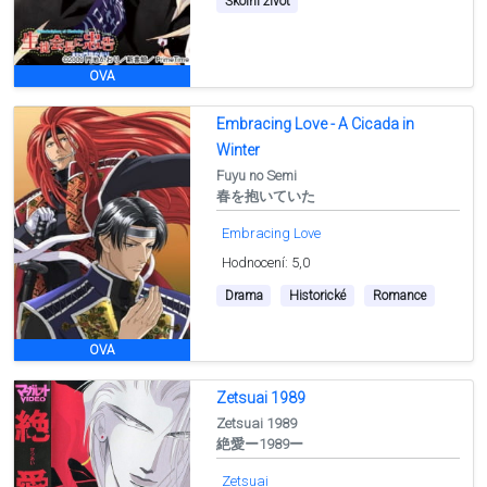
Školní život
OVA
Embracing Love - A Cicada in
Winter
Fuyu no Semi
春を抱いていた
Embracing Love
Hodnocení: 5,0
Drama
Historické
Romance
OVA
Zetsuai 1989
Zetsuai 1989
絶愛ー1989ー
Zetsuai