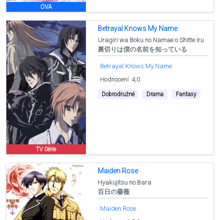
OVA
Betrayal Knows My Name
Uragiri wa Boku no Namae o Shitte Iru
裏切りは僕の名前を知っている
Betrayal Knows My Name
Hodnocení: 4,0
Dobrodružné
Drama
Fantasy
TV Série
Maiden Rose
Hyakujitsu no Bara
百日の薔薇
Maiden Rose