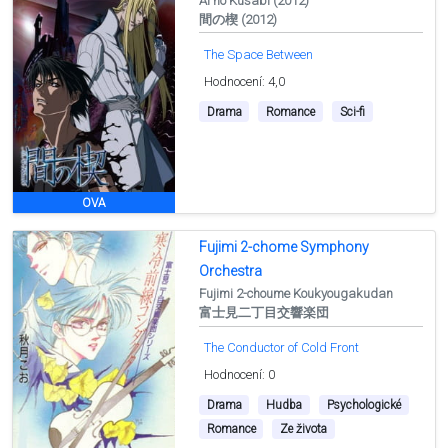
Ai no Kusabi (2012)
間の楔 (2012)
The Space Between
Hodnocení: 4,0
Drama
Romance
Sci-fi
OVA
Fujimi 2-chome Symphony
Orchestra
Fujimi 2-choume Koukyougakudan
富士見二丁目交響楽団
The Conductor of Cold Front
Hodnocení: 0
Drama
Hudba
Psychologické
Romance
Ze života