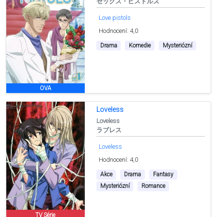
セックス・ピストルズ
Love pistols
Hodnocení: 4,0
Drama
Komedie
Mysteriózní
OVA
Loveless
Loveless
ラブレス
Loveless
Hodnocení: 4,0
Akce
Drama
Fantasy
Mysteriózní
Romance
TV Série