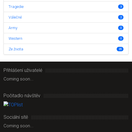
Tragedie
3
Válečné
2
Army
0
Western
0
Ze života
35
Přihlášení uživatelé
Coming soon...
Počitadlo návštěv
Sociální sítě
Coming soon...