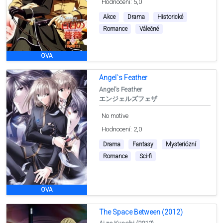
Hodnocení: 5,0
Akce
Drama
Historické
Romance
Válečné
OVA
Angel`s Feather
Angel's Feather
エンジェルズフェザ
No motive
Hodnocení: 2,0
Drama
Fantasy
Mysteriózní
Romance
Sci-fi
OVA
The Space Between (2012)