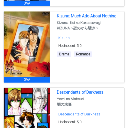
OVA
Kizuna: Much Ado About Nothing
Kizuna: Koi no Karasawagi
KIZUNA ~恋のから騒ぎ~
Kizuna
Hodnocení: 5,0
Drama
Romance
OVA
Descendants of Darkness
Yami no Matsuei
闇の末裔
Descendants of Darkness
Hodnocení: 5,0