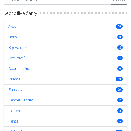
Jednotlivé žánry
Akce
19
Bara
0
Bojová umění
2
Detektivní
1
Dobrodružné
6
Drama
59
Fantasy
20
Gender Bender
2
Harém
2
Hentai
5