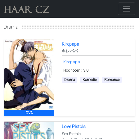
Drama
Kirepapa
キレパパ
Kirepapa
Hodnocení: 3,0
Drama
Komedie
Romance
OVA
Love Pistols
Sex Pistols