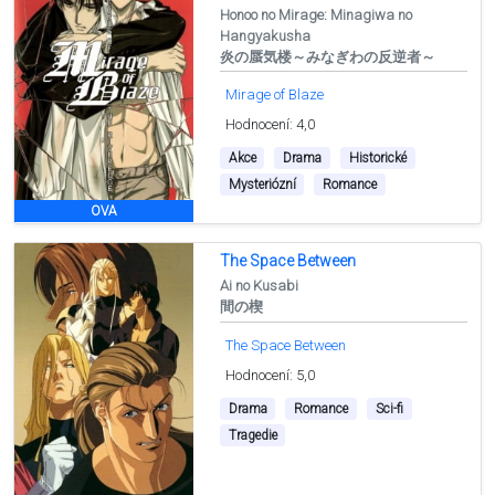
Honoo no Mirage: Minagiwa no
Hangyakusha
炎の蜃気楼～みなぎわの反逆者～
Mirage of Blaze
Hodnocení: 4,0
Akce
Drama
Historické
Mysteriózní
Romance
OVA
The Space Between
Ai no Kusabi
間の楔
The Space Between
Hodnocení: 5,0
Drama
Romance
Sci-fi
Tragedie