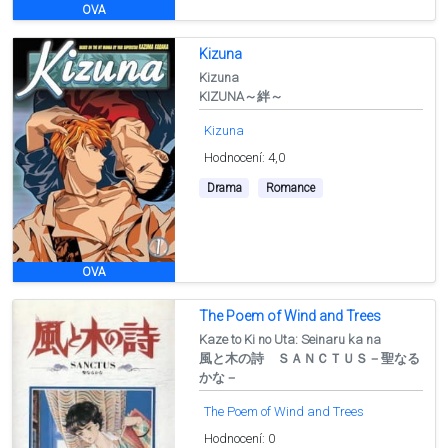
OVA
Kizuna
Kizuna
KIZUNA～絆～
Kizuna
Hodnocení: 4,0
Drama
Romance
OVA
The Poem of Wind and Trees
Kaze to Ki no Uta: Seinaru ka na
風と木の詩 ＳＡＮＣＴＵＳ－聖なる
かな－
The Poem of Wind and Trees
Hodnocení: 0