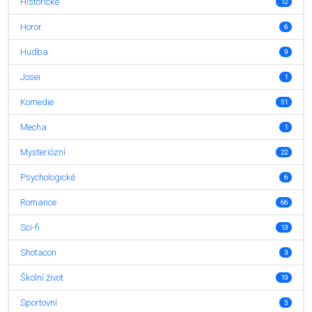
Historické
12
Horor
6
Hudba
9
Josei
1
Komedie
51
Mecha
1
Mysteriózní
22
Psychologické
6
Romance
66
Sci-fi
13
Shotacon
3
Školní život
19
Sportovní
5