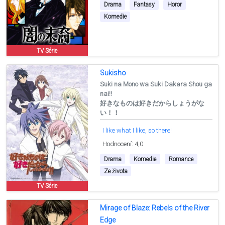
Drama
Fantasy
Horor
Komedie
TV Série
Sukisho
Suki na Mono wa Suki Dakara Shou ga
nai!!
好きなものは好きだからしょうがな
い！！
I like what I like, so there!
Hodnocení: 4,0
Drama
Komedie
Romance
Ze života
TV Série
Mirage of Blaze: Rebels of the River
Edge