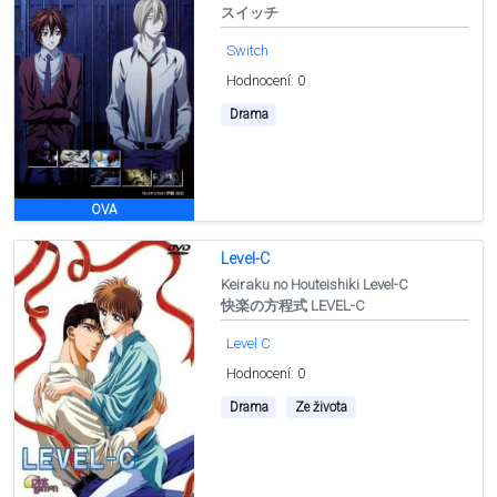
スイッチ
Switch
Hodnocení: 0
Drama
OVA
Level-C
Keiraku no Houteishiki Level-C
快楽の方程式 LEVEL-C
Level C
Hodnocení: 0
Drama
Ze života