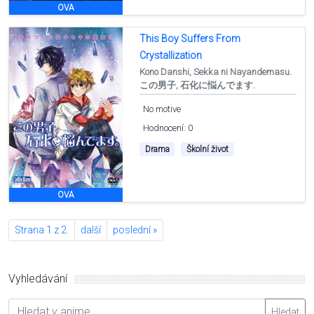
OVA
This Boy Suffers From
Crystallization
Kono Danshi, Sekka ni Nayandemasu.
この男子, 石化に悩んでます.
No motive
Hodnocení: 0
Drama
Školní život
OVA
Strana 1 z 2.
další
poslední »
Vyhledávání
Hledat