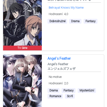
Betrayal Knows My Name
Hodnocení: 4,0
Dobrodružné
Drama
Fantasy
TV Série
Angel`s Feather
Angel's Feather
エンジェルズフェザ
No motive
Hodnocení: 2,0
Drama
Fantasy
Mysteriózní
Romance
Sci-fi