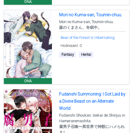
ONA
Mori no Kuma-san, Toumin-chuu.
Mori no Kuma-san, Toumin-chuu.
森のくまさん、冬眠中。
Bear of the Forest Is Hibernating
Hodnocení: 0
Fantasy
Hentai
ONA
Fudanshi Summoning: I Got Laid by
a Divine Beast on an Alternate
World
Fudanshi Shoukan: Isekai de Shinjuu ni
Hameraremashita
腐男子召喚〜異世界で神獣にハメられ
まし