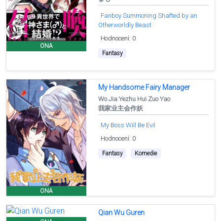
Fanboy Summoning Shafted by an
Otherworldly Beast
Hodnocení: 0
ONA
Fantasy
My Handsome Fairy Manager
Wo Jia Yezhu Hui Zuo Yao
我家业主会作妖
My Boss Will Be Evil
Hodnocení: 0
Fantasy
Komedie
ONA
Qian Wu Guren