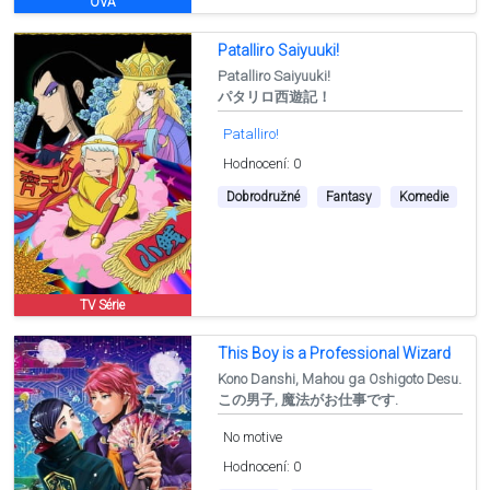
OVA
Patalliro Saiyuuki!
Patalliro Saiyuuki!
パタリロ西遊記！
Patalliro!
Hodnocení: 0
Dobrodružné
Fantasy
Komedie
TV Série
This Boy is a Professional Wizard
Kono Danshi, Mahou ga Oshigoto Desu.
この男子, 魔法がお仕事です.
No motive
Hodnocení: 0