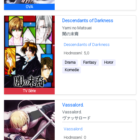
OVA
Descendants of Darkness
Yami no Matsuei
闇の末裔
Descendants of Darkness
Hodnocení: 5,0
Drama
Fantasy
Horor
Komedie
TV Série
Vassalord.
Vassalord.
ヴァッサロード
Vassalord
Hodnocení: 0