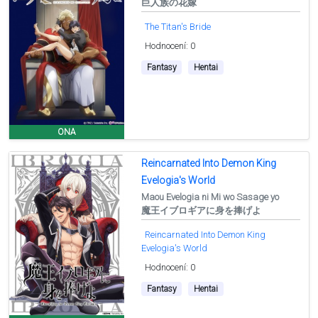
巨人族の花嫁
The Titan's Bride
Hodnocení: 0
Fantasy
Hentai
ONA
Reincarnated Into Demon King
Evelogia's World
Maou Evelogia ni Mi wo Sasage yo
魔王イブロギアに身を捧げよ
Reincarnated Into Demon King
Evelogia's World
Hodnocení: 0
Fantasy
Hentai