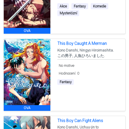
Akce
Fantasy
Komedie
Mysteriózní
OVA
This Boy Caught A Merman
Kono Danshi, Ningyo Hiroimashita.
この男子, 人魚ひろいました.
No motive
Hodnocení: 0
Fantasy
OVA
This Boy Can Fight Aliens
Kono Danshi, Uchuu-jin to