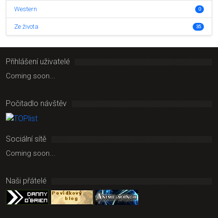
Western
0
Ze života
35
Přihlášení uživatelé
Coming soon...
Počitadlo návštěv
Sociální sítě
Coming soon...
Naši přátelé