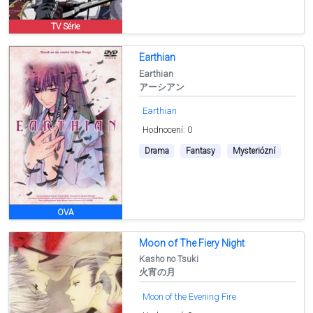
TV Série
Earthian
Earthian
アーシアン
Earthian
Hodnocení: 0
Drama
Fantasy
Mysteriózní
OVA
Moon of The Fiery Night
Kasho no Tsuki
火宵の月
Moon of the Evening Fire