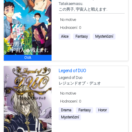
Tatakaemasu.
この男子, 宇宙人と戦えます.
No motive
Hodnocení: 0
Akce
Fantasy
Mysteriózní
OVA
Legend of DUO
Legend of Duo
レジェンドオブ・デュオ
No motive
Hodnocení: 0
Drama
Fantasy
Horor
Mysteriózní