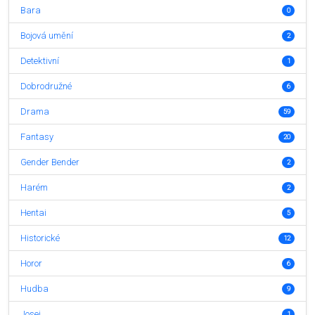
Bara
0
Bojová umění
2
Detektivní
1
Dobrodružné
6
Drama
59
Fantasy
20
Gender Bender
2
Harém
2
Hentai
5
Historické
12
Horor
6
Hudba
9
Josei
1