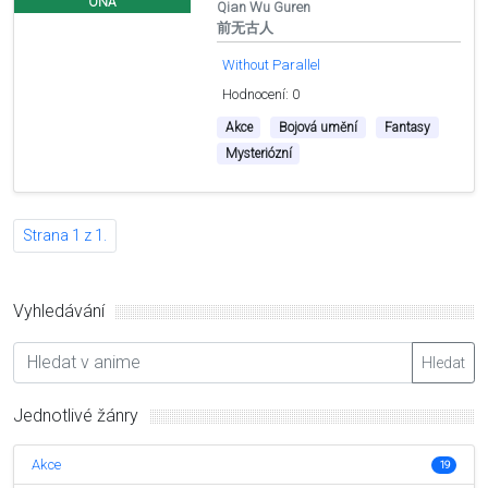
ONA
Qian Wu Guren
前无古人
Without Parallel
Hodnocení: 0
Akce
Bojová umění
Fantasy
Mysteriózní
Strana 1 z 1.
Vyhledávání
Hledat
Jednotlivé žánry
Akce
19