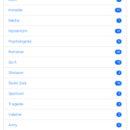
Komedie
51
Mecha
1
Mysteriózní
22
Psychologické
6
Romance
66
Sci-fi
13
Shotacon
3
Školní život
19
Sportovní
5
Tragedie
3
Válečné
2
Army
0