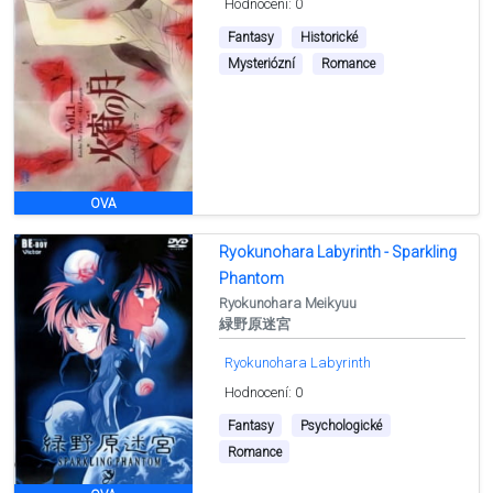
Hodnocení: 0
Fantasy
Historické
Mysteriózní
Romance
OVA
Ryokunohara Labyrinth - Sparkling
Phantom
Ryokunohara Meikyuu
緑野原迷宮
Ryokunohara Labyrinth
Hodnocení: 0
Fantasy
Psychologické
Romance