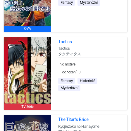
Fantasy
Mysteriózní
OVA
Tactics
Tactics
タクティクス
No motive
Hodnocení: 0
Fantasy
Historické
Mysteriózní
TV Série
The Titan's Bride
Kyojinzoku no Hanayome