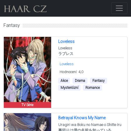
Fantasy
Loveless
Loveless
ラブレス
Loveless
Hodnocení: 4,0
Akce
Drama
Fantasy
Mysteriózní
Romance
TV Série
Betrayal Knows My Name
Uragiri wa Boku no Namae o Shitte Iru
裏切りは僕の名前を知っている