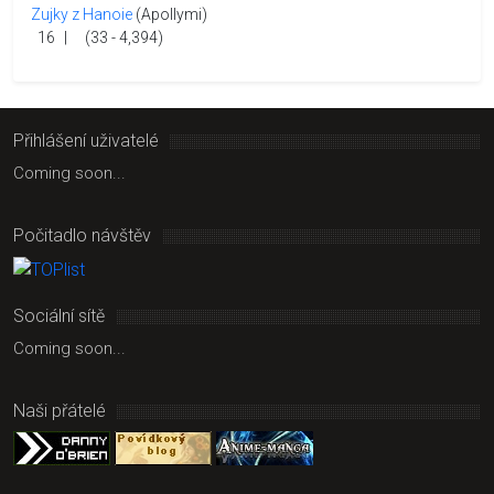
Zujky z Hanoie
(Apollymi)
16
|
(33 - 4,394)
Přihlášení uživatelé
Coming soon...
Počitadlo návštěv
Sociální sítě
Coming soon...
Naši přátelé