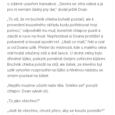
o zdárné uzavření transakce. „Sestra se zítra vdává a já
pro ní nemám žádný jiný dar," dodal ještě Doan.
„To víš, že mi bochník chleba bohatě postačí, ale k
provedení kouzelného obřadu budu potřebovat tvoji
pomoc," odpověděl mu muž, konečně chlapce pustil a
založil si ruce na hrudi. Nepřestával si Doana prohlížet a
pobaveně si kousal spodní ret. „Ukaž co máš," řekl a vzal
si od Doana uzlík. Přešel do místnosti, kde u malého okna
stál hrubě stlučený stůl a dvě lavice. U druhé stěny bylo
dřevěné lůžko, pokryté poměrně čistými zvířecími kůžemi.
Bochník chleba položil na stůl, ale šátek, ze kterého byl
uzlík vytvořen rozprostřel na lůžko a hliněnou nádobu se
zrnem postavil na šátek.
„Nejdřív musíme očistit naše těla. Svlékni se!" poručil
chlapci. Doan vykulil oči,
„To jako všechno?"
„Jistě že všechno, chceš přeci, aby se kouzlo povedlo?"