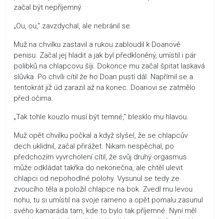
začal být nepříjemný.
„Ou, ou," zavzdychal, ale nebránil se.
Muž na chvilku zastavil a rukou zabloudil k Doanově
penisu. Začal jej hladit a jak byl předkloněný, umístil i pár
polibků na chlapcovu šíji. Dokonce mu začal špitat laskavá
slůvka. Po chvíli cítil že ho Doan pustí dál. Napřímil se a
tentokrát již úd zarazil až na konec. Doanovi se zatmělo
před očima.
„Tak tohle kouzlo musí být temné," blesklo mu hlavou.
Muž opět chvilku počkal a když slyšel, že se chlapcův
dech uklidnil, začal přirážet. Nikam nespěchal, po
předchozím vyvrcholení cítil, že svůj druhý orgasmus
může odkládat takřka do nekonečna, ale chtěl ulevit
chlapci od nepohodlné polohy. Vysunul se tedy ze
zvoucího těla a položil chlapce na bok. Zvedl mu levou
nohu, tu si umístil na svoje rameno a opět pomalu zasunul
svého kamaráda tam, kde to bylo tak příjemné. Nyní měl