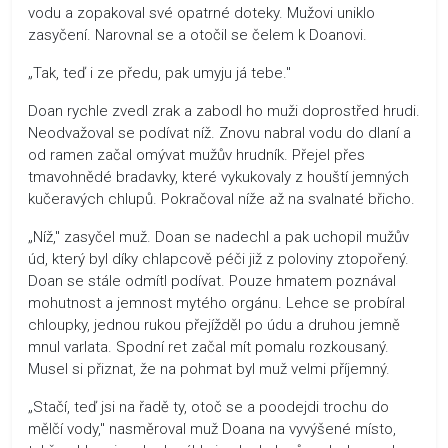
vodu a zopakoval své opatrné doteky. Mužovi uniklo
zasyčení. Narovnal se a otočil se čelem k Doanovi.
„Tak, teď i ze předu, pak umyju já tebe."
Doan rychle zvedl zrak a zabodl ho muži doprostřed hrudi.
Neodvažoval se podívat níž. Znovu nabral vodu do dlaní a
od ramen začal omývat mužův hrudník. Přejel přes
tmavohnědé bradavky, které vykukovaly z houští jemných
kučeravých chlupů. Pokračoval níže až na svalnaté břicho.
„Níž," zasyčel muž. Doan se nadechl a pak uchopil mužův
úd, který byl díky chlapcově péči již z poloviny ztopořený.
Doan se stále odmítl podívat. Pouze hmatem poznával
mohutnost a jemnost mytého orgánu. Lehce se probíral
chloupky, jednou rukou přejížděl po údu a druhou jemně
mnul varlata. Spodní ret začal mít pomalu rozkousaný.
Musel si přiznat, že na pohmat byl muž velmi příjemný.
„Stačí, teď jsi na řadě ty, otoč se a poodejdi trochu do
mělčí vody," nasměroval muž Doana na vyvýšené místo,