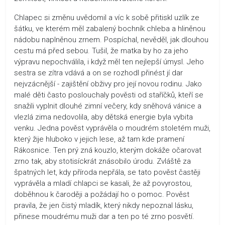
Chlapec si změnu uvědomil a víc k sobě přitiskl uzlík ze
šátku, ve kterém měl zabalený bochník chleba a hliněnou
nádobu naplněnou zrnem. Pospíchal, nevěděl, jak dlouhou
cestu má před sebou. Tušil, že matka by ho za jeho
výpravu nepochválila, i když měl ten nejlepší úmysl. Jeho
sestra se zítra vdává a on se rozhodl přinést jí dar
nejvzácnější - zajištění obživy pro její novou rodinu. Jako
malé děti často poslouchaly pověsti od staříčků, kteří se
snažili vyplnit dlouhé zimní večery, kdy sněhová vánice a
vlezlá zima nedovolila, aby dětská energie byla vybita
venku. Jedna pověst vyprávěla o moudrém stoletém muži,
který žije hluboko v jejich lese, až tam kde pramení
Rákosnice. Ten prý zná kouzlo, kterým dokáže očarovat
zrno tak, aby stotisíckrát znásobilo úrodu. Zvláště za
špatných let, kdy příroda nepřála, se tato pověst častěji
vyprávěla a mladí chlapci se kasali, že až povyrostou,
doběhnou k čaroději a požádají ho o pomoc. Pověst
pravila, že jen čistý mladík, který nikdy nepoznal lásku,
přinese moudrému muži dar a ten po té zrno posvětí.