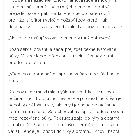
muž se ani nezachvěl. Znovu namočil ruce a mokrýma
rukama začal kroužit po širokých ramenou, poctivě
přejížděl paže a pak i záda. Přejížděl po páteři dolů,
prohlížel si přitom velké množství jizev, které jinak
dokonalá záda hyzdily. Před svalnatým pozadím se zarazil.
„No, jen pokračuj," vyzval ho moudrý muž pobaveně.
Doan sebral odvahu a začal přejíždět pěkně tvarované
půlky. Muž se lehce předklonil a uvolnil Doanovi další
prostor pro očistu.
„Všechno a pořádně," chlapci se začaly ruce třást ne jen
zimou.
Do mozku se mu vtírala myšlenka, jestli kouzelníkovo
počínání není trochu nemravné. Ale pro sestřino štěstí je
ochotný obětovat i víc, tak umytí jednoho pozadí snad
není nic strašného. Sebral odvahu a šplíchl ledovou vodu
mezi rozevřené půlky. Pak rukou zajel do rýhy a opatrně
sunul dolů, až se dotkl mohutných, jemně ochlupených
varlat. Lehce je uchopil do ruky a promnul. Znovu nabral