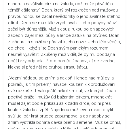
nahoru a navštívilo dírku na žaludu, což muže přivádělo
téměř k šílenství. Doan, který byl rozkročen nad mužovou
pravou nohou se začal nevědomky o jeho svalnaté stehno
otírat. Dech se mu stále zrychloval a i jeho pohyby pánví
začal být důraznější. Muž sklouzl rukou po chlapcových
zádech, zajel mezi půlky a lehce zaťukal na otvůrek. Doan
zakňoural a snažil se přirazit k jeho noze. Jeho tělo vědělo,
co chce, i když si to Doan svým panickým rozumem
neuměl vysvětlit. Zkušený muž viděl, že by mu poddajná
oběť brzy odpadla. Proto poručil Doanovi, ať se zvedne,
klekne si před něj na druhou stranu šátku.
„Vezmi nádobu se zrním a nakloň ji lehce nad můj pyj a
pokračuj s tím pírkem," naváděl kouzelník k prodlužování
své rozkoše. Trvalo ještě několik minut, ve kterých Doan
poctivě dráždil mužův úd bažantím pírkem, mnohokrát
musel zajet podle příkazu až k zadní dírce, od ní přes
koule k žaludu a zpět. Najednou muž levou rukou chytil
svůj úd, pár krát prudce zapumpoval a do nádoby se
zrním vystříkla bohatá dávka bílého semene. Muž se ohnul,
oběma rukama se zapřel na lůžku a hlasitě oddechoval.