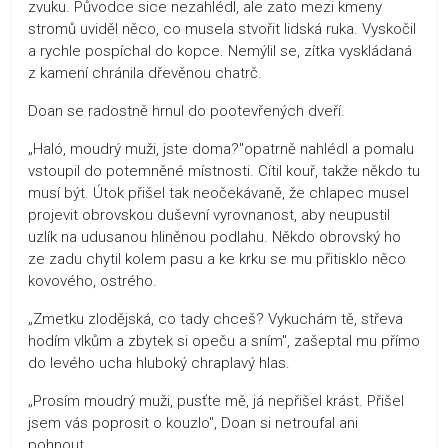
zvuku. Původce sice nezahlédl, ale zato mezi kmeny
stromů uviděl něco, co musela stvořit lidská ruka. Vyskočil
a rychle pospíchal do kopce. Nemýlil se, zítka vyskládaná
z kamení chránila dřevěnou chatrč.
Doan se radostně hrnul do pootevřených dveří.
„Haló, moudrý muži, jste doma?"opatrně nahlédl a pomalu
vstoupil do potemněné místnosti. Cítil kouř, takže někdo tu
musí být. Útok přišel tak neočekávaně, že chlapec musel
projevit obrovskou duševní vyrovnanost, aby neupustil
uzlík na udusanou hliněnou podlahu. Někdo obrovský ho
ze zadu chytil kolem pasu a ke krku se mu přitisklo něco
kovového, ostrého.
„Zmetku zlodějská, co tady chceš? Vykuchám tě, střeva
hodím vlkům a zbytek si opeču a sním", zašeptal mu přímo
do levého ucha hluboký chraplavý hlas.
„Prosím moudrý muži, pusťte mě, já nepřišel krást. Přišel
jsem vás poprosit o kouzlo", Doan si netroufal ani
pohnout.