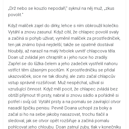
„Drž nebo se kouzlo nepodaří," syknul na něj muž, „zkus
povolit."
Když malíček zajel do dírky, lehce s ním obkroužil kolečko.
Vytáhl a znovu zasunul. Když cítil, že chlapec povolil svaly
a začíná si pohyb užívat, vyměnil malíček za prostředníček,
ten jak známo bývá nejdelší, takže se opatrně dostával
hlouběji, až narazil na malý hrbolek uvnitř chlapcova těla.
Doan už zvládal jen chraptět a i jeho ruce ho zradily.
Zapřel se do lůžka čelem a jeho zadeček vystřelil nahoru
vstříct těm úžasným pocitům. K prostředníčku se přidal
ukazováček, sice ne tak dlouhý, ale zato začal chlapcův
vstup správně rozšiřovat. Muž nespěchal, užíval si
vzrušující činnost. Když měl pocit, že chlapec zvládá bez
obtíží přijmout tři prsty, nabral si znovu sádlo a pořádně si
potřel i svůj úd. Vytáhl prsty a na pomalu se zavírající otvor
nasadil špičku penisu. Pevně Doana uchopil za boky a
začal si ho na sebe jakoby nasazovat, trochu tlačil a
sledoval, jak se otvor opět rozšiřuje a začíná pomalu
pohlcovat jeho chloubu. Doan zatnul zuby, tlak v konečníku