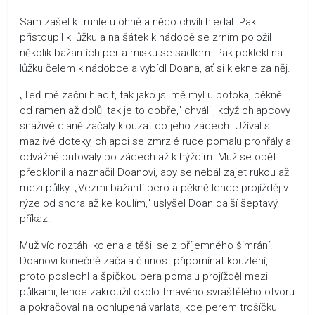
Sám zašel k truhle u ohně a něco chvíli hledal. Pak
přistoupil k lůžku a na šátek k nádobě se zrním položil
několik bažantích per a misku se sádlem. Pak poklekl na
lůžku čelem k nádobce a vybídl Doana, ať si klekne za něj.
„Teď mě začni hladit, tak jako jsi mě myl u potoka, pěkně
od ramen až dolů, tak je to dobře," chválil, když chlapcovy
snaživé dlaně začaly klouzat do jeho zádech. Užíval si
mazlivé doteky, chlapci se zmrzlé ruce pomalu prohřály a
odvážně putovaly po zádech až k hýždím. Muž se opět
předklonil a naznačil Doanovi, aby se nebál zajet rukou až
mezi půlky. „Vezmi bažantí pero a pěkně lehce projížděj v
rýze od shora až ke koulím," uslyšel Doan další šeptavý
příkaz.
Muž víc roztáhl kolena a těšil se z příjemného šimrání.
Doanovi konečně začala činnost připomínat kouzlení,
proto poslechl a špičkou pera pomalu projížděl mezi
půlkami, lehce zakroužil okolo tmavého svraštělého otvoru
a pokračoval na ochlupená varlata, kde perem trošíčku