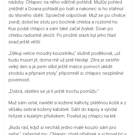
nádoby. Chlapec na něho vděčně pohlédl. Mužův pohled
zněžněl a Doana pohladil po tváři a nakonec si ho stáhnul
do těsného obětí. Společně odpočívali. Muž se po chvilce
zvedl, došel ke stolu pro bochník chleba a rozlomil ho.
Kus podal chlapci a sám také začal žvýkat. Doan po
chlebu radostně skočil. Po prožité slasti byl jeho hlad
snad ještě větší.
„Děkuji velice moudrý kouzelníku," slušně poděkoval, „už
budu muset jít, doma mě už jistě hledají. Zítra je sestřin
velký den a já jsem slíbil ještě matce pomoct uklidit
stodolu a připravit stoly," připomněl si chlapec nesplněné
povinnosti.
„Dobrá, oblékni se já ti ještě trochu pomůžu."
Muž sám vstal, navlékl si kožené kalhoty, plátěnou košili a z
věšáku sebral kožený kabátek. Sáhl do kapsy a vyndal
řetízek s kulatým přívěskem. Pověsil jej chlapci na krk.
„Budu rád, když si necháš jedno malé kouzlo sám pro
sebe," zašeptal mu. Chlapec chytil přívěsek a schoval ho v