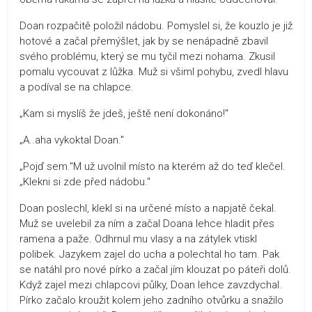
Doan rozpačitě položil nádobu. Pomyslel si, že kouzlo je již
hotové a začal přemýšlet, jak by se nenápadně zbavil
svého problému, který se mu tyčil mezi nohama. Zkusil
pomalu vycouvat z lůžka. Muž si všiml pohybu, zvedl hlavu
a podíval se na chlapce.
„Kam si myslíš že jdeš, ještě není dokonáno!"
„A..aha vykoktal Doan."
„Pojď sem."M už uvolnil místo na kterém až do teď klečel.
„Klekni si zde před nádobu."
Doan poslechl, klekl si na určené místo a napjatě čekal.
Muž se uvelebil za ním a začal Doana lehce hladit přes
ramena a paže. Odhrnul mu vlasy a na zátylek vtiskl
polibek. Jazykem zajel do ucha a polechtal ho tam. Pak
se natáhl pro nové pírko a začal jím klouzat po páteři dolů.
Když zajel mezi chlapcovi půlky, Doan lehce zavzdychal.
Pírko začalo kroužit kolem jeho zadního otvůrku a snažilo