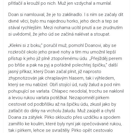
přitlačil a kroužil po nich. Muž jen vzdychal a mumlal.
Doan si namlouval, že je to zaklínadlo. I s ním se začaly dít
divné věci, bylo mu najednou horko, jeho dech a tep se
stával rychlejším. Mezi nohama ucítil pnutí a se zrudnutím
si uvědomil, že jeho úd se začíná nalévat a stoupat.
„Klekni si z boku," poručil muž, pomohl Doanovi, aby se
rozkročil okolo jeho pravé nohy a tím mu umožnil lepší
přístup k jeho již plně ztopořenému údu. „Přejížděj perem
po břiše a pak na pyj a pořádně polechtej špičku," další
jasný příkaz, který Doan začal plnit, již naprosto
zhypnotizován jak chraplavým hlasem, tak i výhledem,
který se mu nabízel. Obří stojící úd, rudý žalud a pod ním
pohupující se varlata. Chlapec neodolal, trochu se naklonil
a levou rukou varlata potěžkal. Nezapomněl pírkem
cestovat od podbřišku až na špičku údu, zkusil jako by
zatlačit do dírky na vrcholu žaludu. Muž zaúpěl a chytil
Doana za zátylek. Pírko sklouzlo přes uzdičku a spodem
zamířilo ke koulím, které byly nyní jak opečovávané rukou,
tak i pírkem, lehce se svraštěly. Pírko opět cestovalo