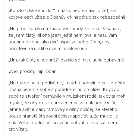
„Kouzlo? Jaké kouzlo?" muž ho nepřestával držet, ale
kovové ostří už se o Doanův krk neotíralo tak nebezpečně.
„No přeci kouzlo na znásobení úrody ze zrna. Přísahám,
že jsem čistý, nikoho jsem ještě nemiloval a nesu vám
bochník chleba jako dar," sypal ze sebe Doan, aby
poustevníka ujistil o své mírumilovnosti.
„Hm, tak čistý a nevinný?" ozvalo se mu u ucha pobaveně.
„Ano, prosím," pípl Doan.
„No tak se na to podíváme," muž ho pomalu pustil, otočil si
Doana čelem k sobě a pořádně si ho prohlížel. Kdyby o
sobě to stvoření nemluvilo v mužském rodě, tak by si mohl
myslet, že chytil dívku převlečenou za chlapce. Delší,
jemné světlé vlasy rámovaly oválný obličej, ze kterého
pouze hranatější spodní čelist napovídala, že majitel je
kluk. Velké modré oči si svého uchvatitele se zájmem
prohlížely.