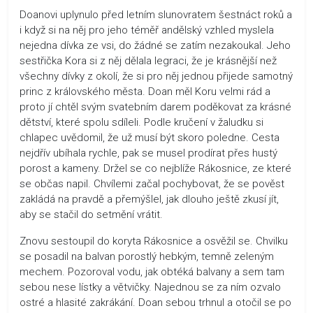
Doanovi uplynulo před letním slunovratem šestnáct roků a
i když si na něj pro jeho téměř andělský vzhled myslela
nejedna dívka ze vsi, do žádné se zatím nezakoukal. Jeho
sestřička Kora si z něj dělala legraci, že je krásnější než
všechny dívky z okolí, že si pro něj jednou přijede samotný
princ z královského města. Doan měl Koru velmi rád a
proto jí chtěl svým svatebním darem poděkovat za krásné
dětství, které spolu sdíleli. Podle kručení v žaludku si
chlapec uvědomil, že už musí být skoro poledne. Cesta
nejdřív ubíhala rychle, pak se musel prodírat přes hustý
porost a kameny. Držel se co nejblíže Rákosnice, ze které
se občas napil. Chvílemi začal pochybovat, že se pověst
zakládá na pravdě a přemýšlel, jak dlouho ještě zkusí jít,
aby se stačil do setmění vrátit.
Znovu sestoupil do koryta Rákosnice a osvěžil se. Chvilku
se posadil na balvan porostlý hebkým, temně zeleným
mechem. Pozoroval vodu, jak obtéká balvany a sem tam
sebou nese lístky a větvičky. Najednou se za ním ozvalo
ostré a hlasité zakrákání. Doan sebou trhnul a otočil se po