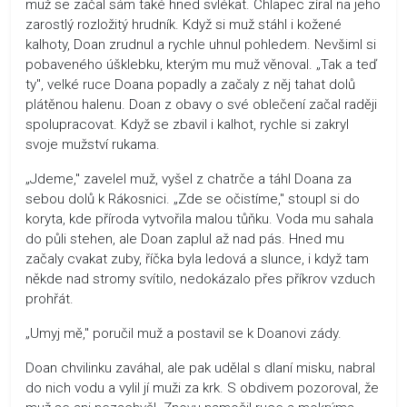
muž se začal sám také hned svlékat. Chlapec zíral na jeho
zarostlý rozložitý hrudník. Když si muž stáhl i kožené
kalhoty, Doan zrudnul a rychle uhnul pohledem. Nevšiml si
pobaveného úšklebku, kterým mu muž věnoval. „Tak a teď
ty", velké ruce Doana popadly a začaly z něj tahat dolů
plátěnou halenu. Doan z obavy o své oblečení začal raději
spolupracovat. Když se zbavil i kalhot, rychle si zakryl
svoje mužství rukama.
„Jdeme," zavelel muž, vyšel z chatrče a táhl Doana za
sebou dolů k Rákosnici. „Zde se očistíme," stoupl si do
koryta, kde příroda vytvořila malou tůňku. Voda mu sahala
do půli stehen, ale Doan zaplul až nad pás. Hned mu
začaly cvakat zuby, říčka byla ledová a slunce, i když tam
někde nad stromy svítilo, nedokázalo přes příkrov vzduch
prohřát.
„Umyj mě," poručil muž a postavil se k Doanovi zády.
Doan chvilinku zaváhal, ale pak udělal s dlaní misku, nabral
do nich vodu a vylil jí muži za krk. S obdivem pozoroval, že