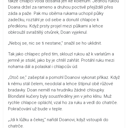
takže chlapci voda dosáhla jen ke kolenům. Jednou rukou
Doana držel za rameno a druhou poctivě přejížděl přes
záda a paže. Pak mu oběma rukama uchopil půlky
zadečku, roztáhl je od sebe a donutil chlapce k
předklonu. Když prsty projel mezi půlkami a lehce
obkroužil svraštělý otvůrek, Doan vyjeknul.
„Neboj se, nic se ti nestane," snažil se ho uklidnit.
Tak jako chlapec před tím, sklouzl rukou až k varlatům a
jemně je stiskl, jako by je chtěl zahřát. Protáhl ruku mezi
nohama dál a polaskal i chlapcův úd.
„Otoč se," zašeptal a pomohl Doanovi vykonat příkaz. Když
k němu stál čelem, neodolal a lehce štípnul obě růžové
bradavky. Doan neměl na hrudníku žádné chloupky.
Blonďaté kučery byly soustředěny jen v jeho klínu. Muž
rychle chlapce opláchl, vzal ho za ruku a vedl do chatrče.
Pokračování už bude v teple.
„Jdi k lůžku a čekej," nařídil Doanovi, když vstoupili do
chatrče.