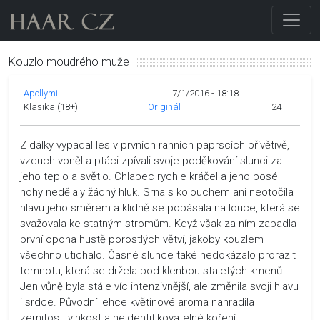
Kouzlo moudrého muže
Apollymi
7/1/2016 - 18:18
Klasika (18+)
Originál
24
Z dálky vypadal les v prvních ranních paprscích přívětivě,
vzduch voněl a ptáci zpívali svoje poděkování slunci za
jeho teplo a světlo. Chlapec rychle kráčel a jeho bosé
nohy nedělaly žádný hluk. Srna s kolouchem ani neotočila
hlavu jeho směrem a klidně se popásala na louce, která se
svažovala ke statným stromům. Když však za ním zapadla
první opona hustě porostlých větví, jakoby kouzlem
všechno utichalo. Časné slunce také nedokázalo prorazit
temnotu, která se držela pod klenbou staletých kmenů.
Jen vůně byla stále víc intenzivnější, ale změnila svoji hlavu
i srdce. Původní lehce květinové aroma nahradila
zemitost, vlhkost a neidentifikovatelné koření.