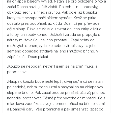
na chlapce báječný výhled. Natáhl se pro odložené pírko a
začal Doana navíc ještě zlobit. Polechtal mu bradavky,
obkroužil jednu a hned i druhou. Pak dojel až k pupíku,
který také nezapomněl pírkem vymést. Když se pírko
dostalo přes podbřišek až k údu, Doan už jen převracel
oči v sloup. Pírko se zkusilo zavrtat do jeho dírky v žaludu
a to byl chlapcův konec. Dráždění žaludu se propojilo s
nárazy mužova údu na jeho prostatu. Zaťal nehty do
mužových stehen, vydal ze sebe zvířecí zavytí a jeho
semeno dopadalo střídavě na jeho i mužovo břicho. V
zápětí začal Doan plakat.
„Kouzlo se nepodaří, netrefil jsem se na zrní," fňukal a
popotahoval.
„Naopak, kouzlo bude ještě lepší, dívej se," muž se natáhl
po nádobě, nabral trochu zrní a nasypal ho na chlapcovo
ulepené břicho. Pak začal prudce přirážet, už svůj příchod
nehodlal protahovat. Těsně před vyvrcholením vytáhl úd z
mladíkova zadečku a svoje semeno přidal na břicho k zrní
a Doanově daru. Vše promíchal a pak směs vrátil zpět do