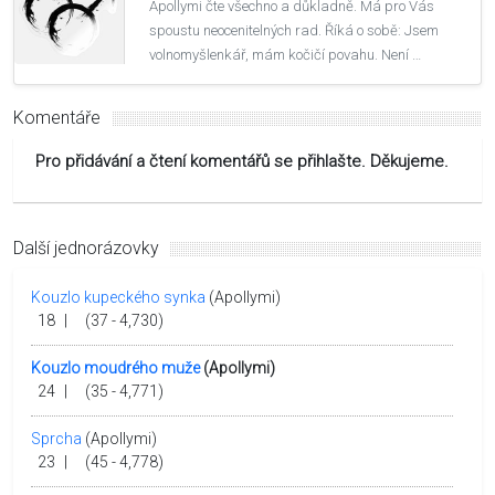
Apollymi čte všechno a důkladně. Má pro Vás
spoustu neocenitelných rad. Říká o sobě: Jsem
volnomyšlenkář, mám kočičí povahu. Není …
Komentáře
Pro přidávání a čtení komentářů se přihlašte. Děkujeme.
Další jednorázovky
Kouzlo kupeckého synka
(Apollymi)
18
|
(37 - 4,730)
Kouzlo moudrého muže
(Apollymi)
24
|
(35 - 4,771)
Sprcha
(Apollymi)
23
|
(45 - 4,778)