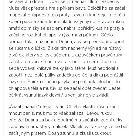
se zavrtat i dovnitř. Doan se již nesnažil tlumit vzdechy.
Muže však přestala hra s pírkem bavit. Odložil ho za začal
mapovat chlapcovo tělo prsty. Levou rukou objal útlé tělo
kolem pasu a začal lehce hladit vztyčný úd. Pravou rukou
hmátl do misky se sádlem, nabral pořádný kus na prsty a
začal ho roztírat chlapci v rýze mezi půlkami. Sádlo
pomalu tálo, muž přinutil Doana, aby se předklonil a opřel
se rukama o lůžko. Získal tím nádherný výhled na růžový
otvůrek, který se leskl sádlem. Ukazováčkem pravé ruky
začal víc otvůrek masírovat a kroužil po něm. Doan ze
sebe vydával kníkavé zvuky jako štěně. Muž neodolal a
zabořil mezi oblé půlky zadečku obličej a dírku podráždil
jazykem. Špička silného jazyka se protlačila hlouběji do
chlapcova těla a mužův úd se začal opět zvedat. Ještě
párkrát vsunul jazyk dovnitř a ven jak nejvíc zvládl.
„Ááááh, ááááh," sténal Doan. Chtěl si vlastní rukou začít
mnout penis, muž mu to však zakázal. Levou rukou
přidržel Doana za bok a opatrně mu začal do zadní dírky
zasouvat namaštěný malíček. Mladík byl tak úzký, že se bál
začít jiným prstem. Doan ztuhnul a zkusil ucuknout.