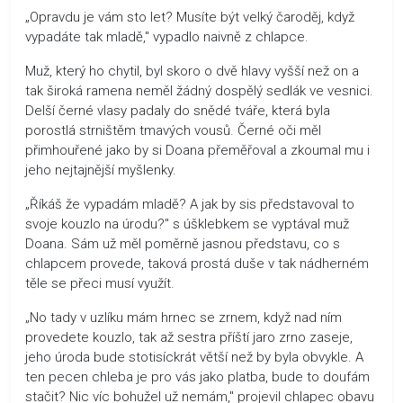
„Opravdu je vám sto let? Musíte být velký čaroděj, když
vypadáte tak mladě," vypadlo naivně z chlapce.
Muž, který ho chytil, byl skoro o dvě hlavy vyšší než on a
tak široká ramena neměl žádný dospělý sedlák ve vesnici.
Delší černé vlasy padaly do snědé tváře, která byla
porostlá strništěm tmavých vousů. Černé oči měl
přimhouřené jako by si Doana přeměřoval a zkoumal mu i
jeho nejtajnější myšlenky.
„Říkáš že vypadám mladě? A jak by sis představoval to
svoje kouzlo na úrodu?" s úšklebkem se vyptával muž
Doana. Sám už měl poměrně jasnou představu, co s
chlapcem provede, taková prostá duše v tak nádherném
těle se přeci musí využít.
„No tady v uzlíku mám hrnec se zrnem, když nad ním
provedete kouzlo, tak až sestra příští jaro zrno zaseje,
jeho úroda bude stotisíckrát větší než by byla obvykle. A
ten pecen chleba je pro vás jako platba, bude to doufám
stačit? Nic víc bohužel už nemám," projevil chlapec obavu