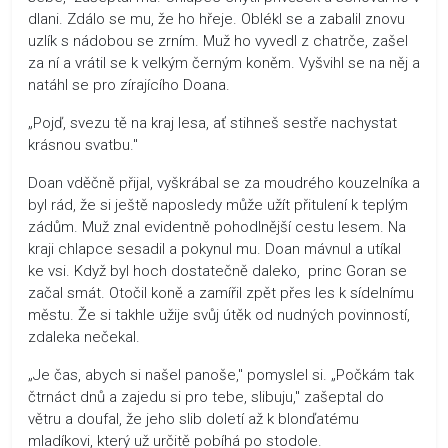
dlani. Zdálo se mu, že ho hřeje. Oblékl se a zabalil znovu
uzlík s nádobou se zrním. Muž ho vyvedl z chatrče, zašel
za ní a vrátil se k velkým černým koněm. Vyšvihl se na něj a
natáhl se pro zírajícího Doana.
„Pojď, svezu tě na kraj lesa, ať stihneš sestře nachystat
krásnou svatbu."
Doan vděčně přijal, vyškrábal se za moudrého kouzelníka a
byl rád, že si ještě naposledy může užít přitulení k teplým
zádům. Muž znal evidentně pohodlnější cestu lesem. Na
kraji chlapce sesadil a pokynul mu. Doan mávnul a utíkal
ke vsi. Když byl hoch dostatečně daleko, princ Goran se
začal smát. Otočil koně a zamířil zpět přes les k sídelnímu
městu. Že si takhle užije svůj útěk od nudných povinností,
zdaleka nečekal.
„Je čas, abych si našel panoše," pomyslel si. „Počkám tak
čtrnáct dnů a zajedu si pro tebe, slibuju," zašeptal do
větru a doufal, že jeho slib doletí až k blonďatému
mladíkovi, který už určitě pobíhá po stodole.