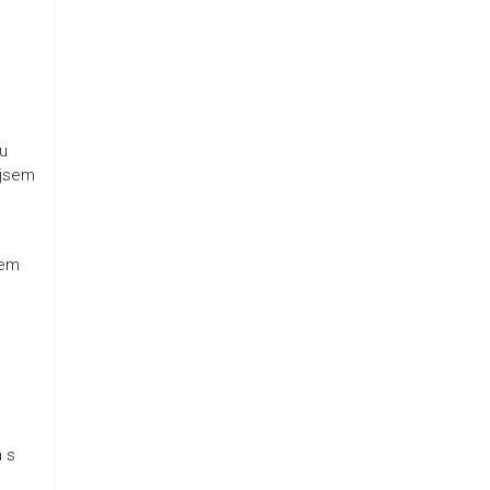
ou
 jsem
sem
 s