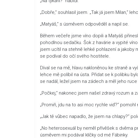
„Na tykání?“ nabídl.
„Dobře,“ souhlasil jsem. „Tak já jsem Milan,“ lehc
„Matyáš,“ s úsměvem odpověděl a napil se.
Během večeře jsme víno dopili a Matyáš přinesl
pohodlnou sedačku. Šok z havárie a vypité víno
jsem ucítil na stehně lehké pohlazení a jakoby
se podíval do očí svého hostitele.
Díval se na mě, hlavu nakloněnou ke straně a vy
lehce mě políbil na ústa. Přidat se k polibku by
se nadál, ležel jsem na zádech a měl jeho ruce
„Počkej,“ nakonec jsem našel zdravý rozum a za
„Promiň, jdu na to asi moc rychle viď?“ pomohl 
„Jak tě vůbec napadlo, že jsem na chlapy?“ pol
„No heterosexuál by neměl přívěšek s dvěma pr
úsměvem mi podával klíčky od mé Fábinky.