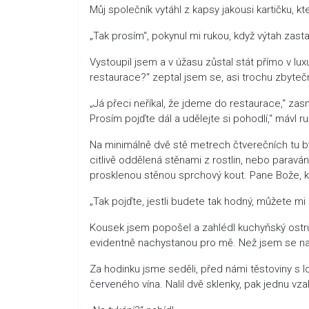
Můj společník vytáhl z kapsy jakousi kartičku, kte
„Tak prosím“, pokynul mi rukou, když výtah zasta
Vystoupil jsem a v úžasu zůstal stát přímo v lu
restaurace?“ zeptal jsem se, asi trochu zbyteč
„Já přeci neříkal, že jdeme do restaurace,“ zasm
Prosím pojďte dál a udělejte si pohodlí,“ mávl
Na minimálně dvě stě metrech čtverečních tu by
citlivě oddělená stěnami z rostlin, nebo paravá
prosklenou stěnou sprchový kout. Pane Bože, k
„Tak pojďte, jestli budete tak hodný, můžete mi
Kousek jsem popošel a zahlédl kuchyňský ostrů
evidentně nachystanou pro mě. Než jsem se nadá
Za hodinku jsme seděli, před námi těstoviny 
červeného vína. Nalil dvě sklenky, pak jednu vzal