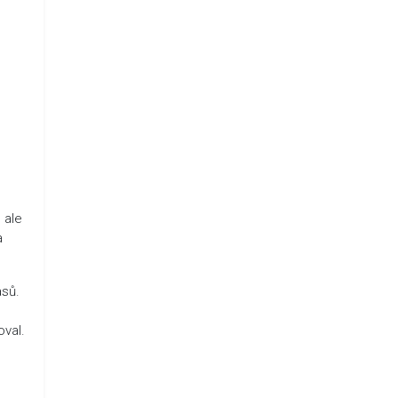
 ale
a
asů.
oval.