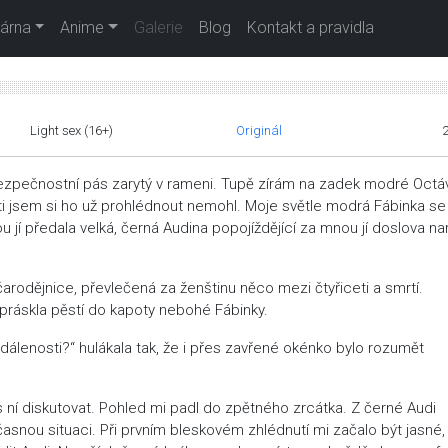
árna
Anime
Galerie
Blog
Kontakt a pravidla
Light sex (16+)
Originál
ezpečnostní pás zarytý v rameni. Tupě zírám na zadek modré Octáv
sti jsem si ho už prohlédnout nemohl. Moje světle modrá Fábinka se
u jí předala velká, černá Audina popojíždějící za mnou jí doslova na
arodějnice, převlečená za ženštinu něco mezi čtyřiceti a smrtí.
práskla pěstí do kapoty nebohé Fábinky.
zdálenosti?“ hulákala tak, že i přes zavřené okénko bylo rozumět
 ní diskutovat. Pohled mi padl do zpětného zrcátka. Z černé Audi
učasnou situaci. Při prvním bleskovém zhlédnutí mi začalo být jasné,