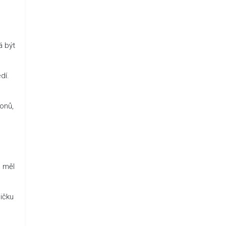
á být
dí.
onů,
u měl
ičku