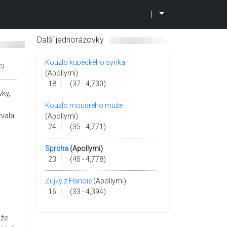
|
Další jednorázovky
Kouzlo kupeckého synka
23
(Apollymi)
18
|
(37 - 4,730)
ky,
Kouzlo moudrého muže
rvala
(Apollymi)
24
|
(35 - 4,771)
Sprcha
(Apollymi)
23
|
(45 - 4,778)
Zujky z Hanoie
(Apollymi)
16
|
(33 - 4,394)
 že