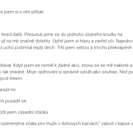
e jsem si s ním přiťukl.
 hned další. Přesunuli jsme se do jednoho útulného koutku na
 už na mě značně dolehlo. Opřel jsem si hlavu a zavřel oči. Najedn
 mi ucho pošimral teplý dech. Trhl jsem sebou a trochu překvapeně
čkával. Když jsem se neměl k žádné akci, znovu se ke mě naklonil a
lo tak snadné. Moje opětování si správně vyložil jako souhlas. Než j
 pod trikem.
razil ho.
mi posadit se.
ožil jsem zásadní otázku.
opletenýma znaky pro muže v duhových barvách,“ zalovil v kapse a