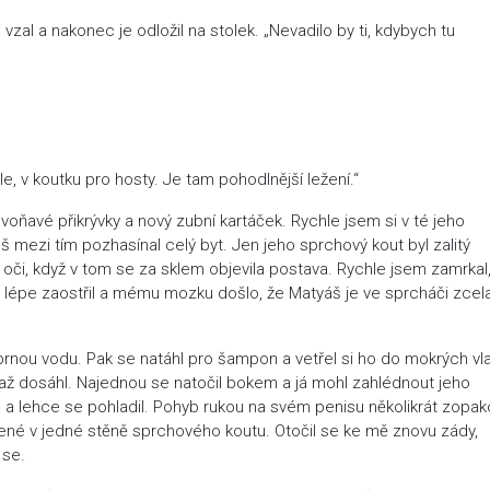
 vzal a nakonec je odložil na stolek. „Nevadilo by ti, kdybych tu
le, v koutku pro hosty. Je tam pohodlnější ležení.“
voňavé přikrývky a nový zubní kartáček. Rychle jsem si v té jeho
š mezi tím pozhasínal celý byt. Jen jeho sprchový kout byl zalitý
ít oči, když v tom se za sklem objevila postava. Rychle jsem zamrkal,
lépe zaostřil a mému mozku došlo, že Matyáš je ve sprcháči zcel
rnou vodu. Pak se natáhl pro šampon a vetřel si ho do mokrých vl
až dosáhl. Najednou se natočil bokem a já mohl zahlédnout jeho
u a lehce se pohladil. Pohyb rukou na svém penisu několikrát zopak
cené v jedné stěně sprchového koutu. Otočil se ke mě znovu zády,
 se.