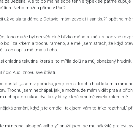
á za Ježíška. Ale to co má na sobě tenhle týpek se patrně kupuje
štích. Nebo možná přímo v Paříži.
ii už volala ta dáma z Octavie, mám zavolat i sanitku?“ opět na mě 
čej toho muže byl neuvěřitelně blízko mého a začal s podivně rozpl
nko bolí za krkem a trochu rameno, ale měl jsem strach, že když ote
i a obklopila mě tma a ticho.
si chladná tekutina, která si to mířila dolů na můj obnažený hrudník.
l řidič Audi znovu své štěstí.
co dostal. „Jsem v pořádku, jen jsem si trochu hnul krkem a ramen
stav. Trochu jsem nechápal, jak je možné, že mám vidět prsa a břich
 uchopil do rukou dva kusy látky, která smutně visela kolem mě.
 nějaká zranění, když jste omdlel, tak jsem vám to triko roztrhnul,“ př
jste mi nechal alespoň kalhoty,“ snažil jsem se mu náležitě projevit sv