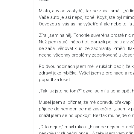
Místo, aby se zastyděl, tak se začal smát. „Vid
Vaše auto je asi nepojízdné. Když jste byl mimo,
Odvezou si vás asi na vyšetření, ale nebojte, já 
Zíral jsem na něj. Tohohle suveréna prostě nic
Než jsem stačil něco říct, dorazili policajti a v 
se začali věnovat kluci ze záchranky. Změřili tl
nechal všechny problémy zaparkované u Jesen
Po dvou hodinách jsem měl v rukách papír, že
zdravý jako rybička. Vyšel jsem z ordinace a rozh
popadl za loket.
„Tak jak jste na tom?“ ozval se mi u ucha opět 
Musel jsem si přiznat, že mě opravdu překvapil
přijede do nemocnice mě zaskočilo. „Jsem v 
snažil jsem se ho upokojit. Beztak mu nejde o ni
„O to nejde,“ mávl rukou. „Finance nejsou probl
neskrývaly sluneční brýle. „A taky jsem vám přin