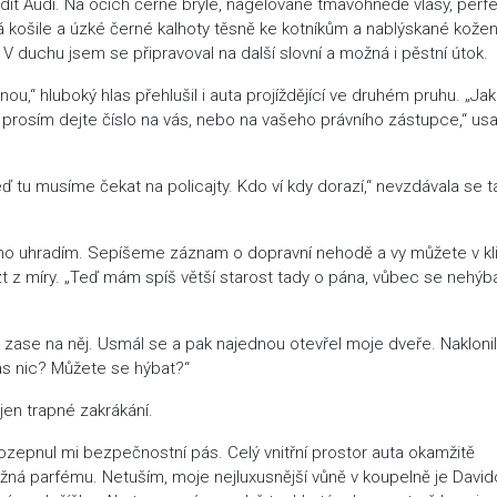
ídit Audi. Na očích černé brýle, nagelované tmavohnědě vlasy, perf
tá košile a úzké černé kalhoty těsně ke kotníkům a nablýskané kože
V duchu jsem se připravoval na další slovní a možná i pěstní útok.
,“ hluboký hlas přehlušil i auta projíždějící ve druhém pruhu. „Jak
mi prosím dejte číslo na vás, nebo na vašeho právního zástupce,“ usa
eď tu musíme čekat na policajty. Kdo ví kdy dorazí,“ nevzdávala se t
no uhradím. Sepíšeme záznam o dopravní nehodě a vy můžete v kl
t z míry. „Teď mám spíš větší starost tady o pána, vůbec se nehýbá
ral zase na něj. Usmál se a pak najednou otevřel moje dveře. Nakloni
vás nic? Můžete se hýbat?“
 jen trapné zakrákání.
 rozepnul mi bezpečnostní pás. Celý vnitřní prostor auta okamžitě
žná parfému. Netuším, moje nejluxusnější vůně v koupelně je Davido