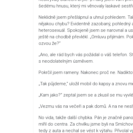
šedému hnusu, který mi věnovaly laskavé sestři
Neklidně jsem přešlápnul a uhnul pohledem. Ta
nějakou chybu? Evidentně zazobaný, pohledný a 
heterosexuál. Spokojeně jsem se narovnal a usm
ještě na chodbě převlékl. „Omluvu přijímám. Pok
ozvou že?“
„Ano, ale rád bych vás požádal o váš telefon. S
s neodolatelným úsměvem.
Pokrčil jsem rameny. Nakonec proč ne. Nadiktova
„Tak půjdeme,“ uložil mobil do kapsy a znovu mě
„Kam jako?“ zeptal jsem se a zkusil se mu vyvl
„Vezmu vás na večeři a pak domů. A na ne nesly
No vida, takže další chybka. Pán je značně pa
mířil do centra. Za chvilku jsme byli na Smícho
tedy z auta a nechal se vést k výtahu. Přivolal 