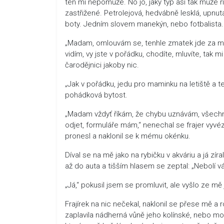
ten mi nepomůže. No jo, jaký typ asi tak může ř
zastřižené. Petrolejová, hedvábně lesklá, upnu
boty. Jedním slovem manekýn, nebo fotbalista. 
„Madam, omlouvám se, tenhle zmatek jde za mnou
vidím, vy jste v pořádku, chodíte, mluvíte, tak 
čarodějnici jakoby nic.
„Jak v pořádku, jedu pro maminku na letiště a t
pohádková bytost.
„Madam vždyť říkám, že chybu uznávám, všech
odjet, formuláře mám,“ nenechal se frajer vyvéz
pronesl a naklonil se k mému okénku.
Díval se na mě jako na rybičku v akváriu a já zí
až do auta a tišším hlasem se zeptal: „Nebolí 
„Já,“ pokusil jsem se promluvit, ale vyšlo ze mě
Frajírek na nic nečekal, naklonil se přese mě a
zaplavila nádherná vůně jeho kolínské, nebo mo