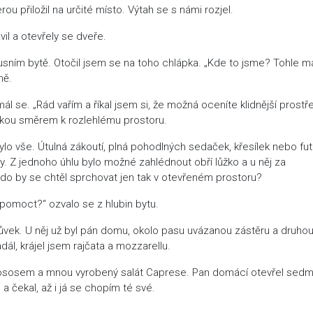
rou přiložil na určité místo. Výtah se s námi rozjel.
vil a otevřely se dveře.
xusním bytě. Otočil jsem se na toho chlápka. „Kde to jsme? Tohle m
ně.
ál se. „Rád vařím a říkal jsem si, že možná oceníte klidnější prostře
 rukou směrem k rozlehlému prostoru.
lo vše. Útulná zákoutí, plná pohodlných sedaček, křesílek nebo fut
ny. Z jednoho úhlu bylo možné zahlédnout obří lůžko a u něj za
do by se chtěl sprchovat jen tak v otevřeném prostoru?
 pomoct?“ ozvalo se z hlubin bytu.
vek. U něj už byl pán domu, okolo pasu uvázanou zástěru a druho
l, krájel jsem rajčata a mozzarellu.
s lososem a mnou vyrobený salát Caprese. Pan domácí otevřel sedm
 a čekal, až i já se chopím té své.