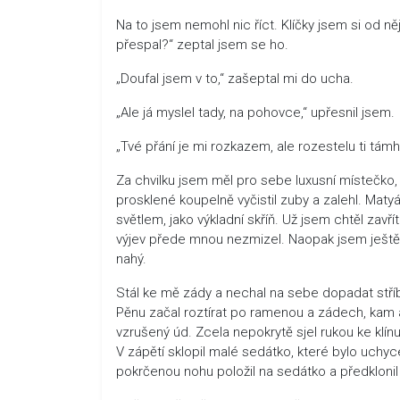
Na to jsem nemohl nic říct. Klíčky jsem si od něj
přespal?“ zeptal jsem se ho.
„Doufal jsem v to,“ zašeptal mi do ucha.
„Ale já myslel tady, na pohovce,“ upřesnil jsem.
„Tvé přání je mi rozkazem, ale rozestelu ti támh
Za chvilku jsem měl pro sebe luxusní místečko, 
prosklené koupelně vyčistil zuby a zalehl. Matyá
světlem, jako výkladní skříň. Už jsem chtěl zavř
výjev přede mnou nezmizel. Naopak jsem ještě 
nahý.
Stál ke mě zády a nechal na sebe dopadat stříb
Pěnu začal roztírat po ramenou a zádech, kam 
vzrušený úd. Zcela nepokrytě sjel rukou ke klín
V zápětí sklopil malé sedátko, které bylo uchy
pokrčenou nohu položil na sedátko a předklonil