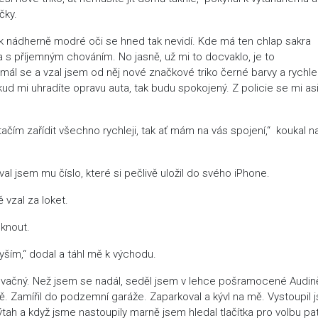
čky.
k nádherně modré oči se hned tak nevidí. Kde má ten chlap sakra
s příjemným chováním. No jasně, už mi to docvaklo, je to
ál se a vzal jsem od něj nové značkové triko černé barvy a rychle
ud mi uhradíte opravu auta, tak budu spokojený. Z policie se mi as
tačím zařídit všechno rychleji, tak ať mám na vás spojení,“ koukal 
l jsem mu číslo, které si pečlivě uložil do svého iPhone.
 vzal za loket.
éknout.
ším,“ dodal a táhl mě k východu.
novačný. Než jsem se nadál, seděl jsem v lehce pošramocené Audin
vě. Zamířil do podzemní garáže. Zaparkoval a kývl na mě. Vystoupil
výtah a když jsme nastoupily marně jsem hledal tlačítka pro volbu pat