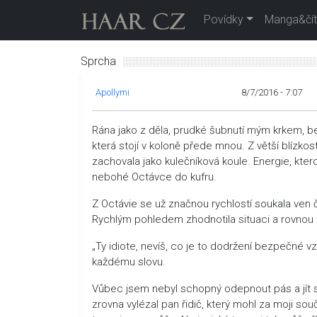
Povídky
Manga&čít
Sprcha
Apollymi
8/7/2016 - 7:07
Rána jako z děla, prudké šubnutí mým krkem, b
která stojí v koloně přede mnou. Z větší blízko
zachovala jako kulečníková koule. Energie, ktero
nebohé Octávce do kufru.
Z Octávie se už značnou rychlostí soukala ven č
Rychlým pohledem zhodnotila situaci a rovnou 
„Ty idiote, nevíš, co je to dodržení bezpečné v
každému slovu.
Vůbec jsem nebyl schopný odepnout pás a jít s
zrovna vylézal pan řidič, který mohl za moji so