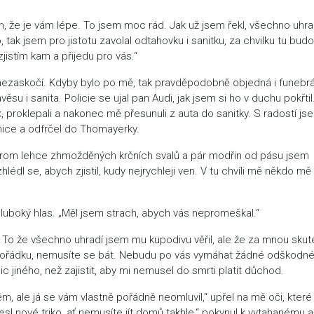
ím, že je vám lépe. To jsem moc rád. Jak už jsem řekl, všechno uhr
 tak jsem pro jistotu zavolal odtahovku i sanitku, za chvilku tu budo
zjistím kam a přijedu pro vás.“
 nezaskočí. Kdyby bylo po mě, tak pravděpodobně objedná i funebrá
závěsu i sanita. Policie se ujal pan Audi, jak jsem si ho v duchu pokřti
ak, proklepali a nakonec mě přesunuli z auta do sanitky. S radostí js
ice a odfrčel do Thomayerky.
 krom lehce zhmožděných krčních svalů a pár modřin od pásu jsem
lédl se, abych zjistil, kudy nejrychleji ven. V tu chvíli mě někdo mě
hluboký hlas. „Měl jsem strach, abych vás nepromeškal.“
. To že všechno uhradí jsem mu kupodivu věřil, ale že za mnou sku
pořádku, nemusíte se bát. Nebudu po vás vymáhat žádné odškodné
c jiného, než zajistit, aby mi nemusel do smrti platit důchod.
ém, ale já se vám vlastně pořádně neomluvil,“ upřel na mě oči, které
esl nové triko, ať nemusíte jít domů takhle,“ pokynul k vytahanému a