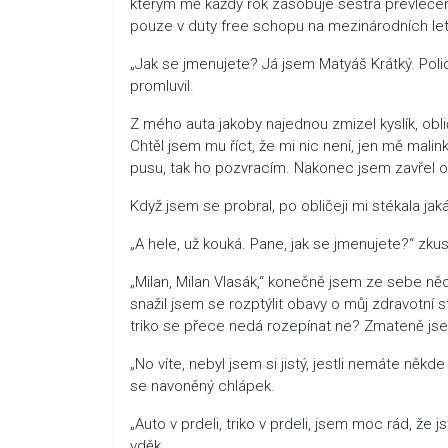
kterým mě každý rok zásobuje sestra převlečen
pouze v duty free schopu na mezinárodních leti
„Jak se jmenujete? Já jsem Matyáš Krátký. Polic
promluvil.
Z mého auta jakoby najednou zmizel kyslík, obli
Chtěl jsem mu říct, že mi nic není, jen mě mali
pusu, tak ho pozvracím. Nakonec jsem zavřel oč
Když jsem se probral, po obličeji mi stékala jaká
„A hele, už kouká. Pane, jak se jmenujete?“ zkusi
„Milan, Milan Vlasák,“ konečně jsem ze sebe ně
snažil jsem se rozptýlit obavy o můj zdravotní 
triko se přece nedá rozepínat ne? Zmateně jsem
„No víte, nebyl jsem si jistý, jestli nemáte někde
se navoněný chlápek.
„Auto v prdeli, triko v prdeli, jsem moc rád, že 
vděk.