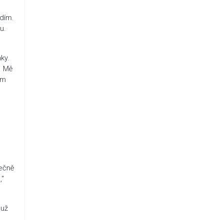
adím.
u.
ky.
l. Mě
em
tečně
,“
 už