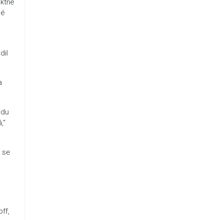
ektně
né
dil
a
idu
,“
l se
ff,