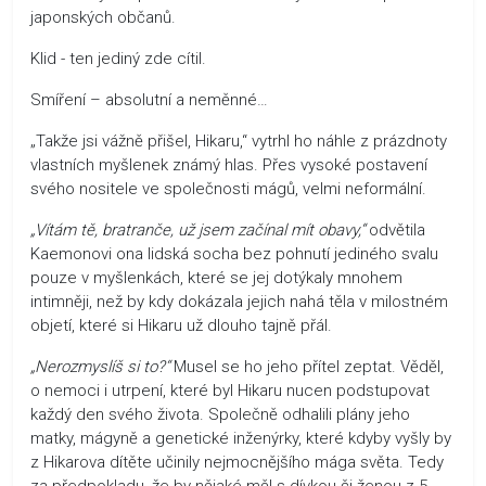
japonských občanů.
Klid - ten jediný zde cítil.
Smíření – absolutní a neměnné…
„Takže jsi vážně přišel, Hikaru,“ vytrhl ho náhle z prázdnoty
vlastních myšlenek známý hlas. Přes vysoké postavení
svého nositele ve společnosti mágů, velmi neformální.
„Vítám tě, bratranče, už jsem začínal mít obavy,“
odvětila
Kaemonovi ona lidská socha bez pohnutí jediného svalu
pouze v myšlenkách, které se jej dotýkaly mnohem
intimněji, než by kdy dokázala jejich nahá těla v milostném
objetí, které si Hikaru už dlouho tajně přál.
„Nerozmyslíš si to?“
Musel se ho jeho přítel zeptat. Věděl,
o nemoci i utrpení, které byl Hikaru nucen podstupovat
každý den svého života. Společně odhalili plány jeho
matky, mágyně a genetické inženýrky, které kdyby vyšly by
z Hikarova dítěte učinily nejmocnějšího mága světa. Tedy
za předpokladu, že by nějaké měl s dívkou či ženou z 5.