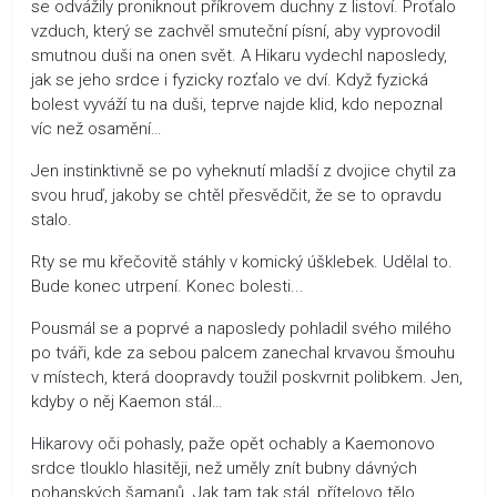
se odvážily proniknout příkrovem duchny z listoví. Proťalo
vzduch, který se zachvěl smuteční písní, aby vyprovodil
smutnou duši na onen svět. A Hikaru vydechl naposledy,
jak se jeho srdce i fyzicky rozťalo ve dví. Když fyzická
bolest vyváží tu na duši, teprve najde klid, kdo nepoznal
víc než osamění…
Jen instinktivně se po vyheknutí mladší z dvojice chytil za
svou hruď, jakoby se chtěl přesvědčit, že se to opravdu
stalo.
Rty se mu křečovitě stáhly v komický úšklebek. Udělal to.
Bude konec utrpení. Konec bolesti...
Pousmál se a poprvé a naposledy pohladil svého milého
po tváři, kde za sebou palcem zanechal krvavou šmouhu
v místech, která doopravdy toužil poskvrnit polibkem. Jen,
kdyby o něj Kaemon stál…
Hikarovy oči pohasly, paže opět ochably a Kaemonovo
srdce tlouklo hlasitěji, než uměly znít bubny dávných
pohanských šamanů. Jak tam tak stál, přítelovo tělo