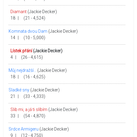
Diamant
(Jackie Decker)
18
|
(21 - 4,524)
Komnata dvou Dam
(Jackie Decker)
14
|
(10 - 5,000)
Lístek přání
(Jackie Decker)
4
|
(26 - 4,615)
Můj nejdražší…
(Jackie Decker)
18
|
(16 - 4,625)
Sladké sny
(Jackie Decker)
21
|
(33 - 4,333)
Slib mi, a já ti slíbím
(Jackie Decker)
33
|
(54 - 4,870)
Srdce Armigeru
(Jackie Decker)
9
|
(12 - 4,750)