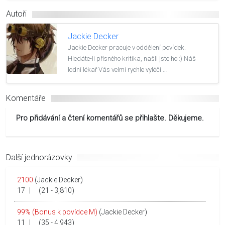
Autoři
Jackie Decker
Jackie Decker pracuje v oddělení povídek.
Hledáte-li přísného kritika, našli jste ho :) Náš
lodní lékař Vás velmi rychle vyléčí …
Komentáře
Pro přidávání a čtení komentářů se přihlašte. Děkujeme.
Další jednorázovky
2100
(Jackie Decker)
17
|
(21 - 3,810)
99% (Bonus k povídce M)
(Jackie Decker)
11
|
(35 - 4,943)