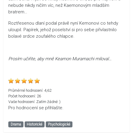
nebude nikdy ničím víc, než Kaemonovým mladším
bratrem…
Roztřesenou dlaní podal právě nyní Kemonovi co tehdy
uloupil. Papírek, jehož poselství si pro sebe přivlastnilo
bolavé srdce zoufalého chlapce.
Prosím učiňte, aby mně Keamon Muramachi miloval…
Průměrné hodnocení:
4,62
Počet hodnocení:
26
Vaše hodnocení:
Zatím žádné :)
Pro hodnocení se přihlašte.
Drama
Historické
Psychologické