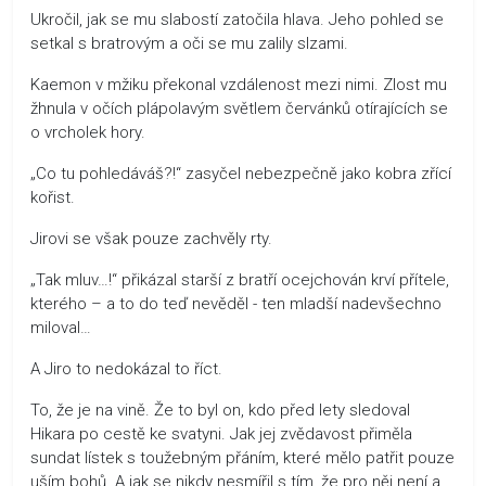
Ukročil, jak se mu slabostí zatočila hlava. Jeho pohled se
setkal s bratrovým a oči se mu zalily slzami.
Kaemon v mžiku překonal vzdálenost mezi nimi. Zlost mu
žhnula v očích plápolavým světlem červánků otírajících se
o vrcholek hory.
„Co tu pohledáváš?!“ zasyčel nebezpečně jako kobra zřící
kořist.
Jirovi se však pouze zachvěly rty.
„Tak mluv…!“ přikázal starší z bratří ocejchován krví přítele,
kterého – a to do teď nevěděl - ten mladší nadevšechno
miloval…
A Jiro to nedokázal to říct.
To, že je na vině. Že to byl on, kdo před lety sledoval
Hikara po cestě ke svatyni. Jak jej zvědavost přiměla
sundat lístek s toužebným přáním, které mělo patřit pouze
uším bohů. A jak se nikdy nesmířil s tím, že pro něj není a