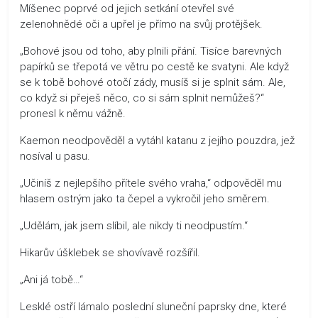
Míšenec poprvé od jejich setkání otevřel své
zelenohnědé oči a upřel je přímo na svůj protějšek.
„Bohové jsou od toho, aby plnili přání. Tisíce barevných
papírků se třepotá ve větru po cestě ke svatyni. Ale když
se k tobě bohové otočí zády, musíš si je splnit sám. Ale,
co když si přeješ něco, co si sám splnit nemůžeš?“
pronesl k němu vážně.
Kaemon neodpověděl a vytáhl katanu z jejího pouzdra, jež
nosíval u pasu.
„Učiníš z nejlepšího přítele svého vraha,“ odpověděl mu
hlasem ostrým jako ta čepel a vykročil jeho směrem.
„Udělám, jak jsem slíbil, ale nikdy ti neodpustím.“
Hikarův úšklebek se shovívavě rozšířil.
„Ani já tobě…“
Lesklé ostří lámalo poslední sluneční paprsky dne, které