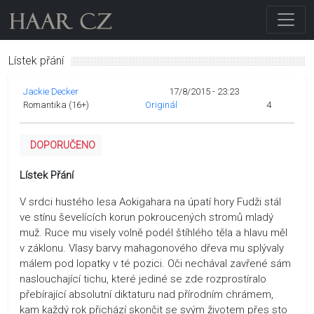
Lístek přání
Jackie Decker
17/8/2015 - 23:23
Romantika (16+)
Originál
4
DOPORUČENO
Lístek Přání
V srdci hustého lesa Aokigahara na úpatí hory Fudži stál
ve stínu ševelících korun pokroucených stromů mladý
muž. Ruce mu visely volně podél štíhlého těla a hlavu měl
v záklonu. Vlasy barvy mahagonového dřeva mu splývaly
málem pod lopatky v té pozici. Oči nechával zavřené sám
naslouchající tichu, které jediné se zde rozprostíralo
přebírající absolutní diktaturu nad přírodním chrámem,
kam každý rok přichází skončit se svým životem přes sto