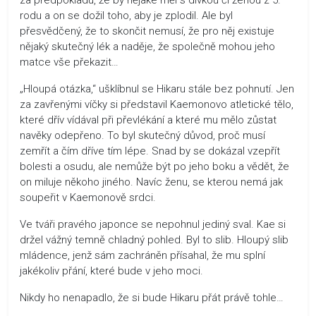
rodu a on se dožil toho, aby je zplodil. Ale byl
přesvědčený, že to skončit nemusí, že pro něj existuje
nějaký skutečný lék a naděje, že společně mohou jeho
matce vše překazit…
„Hloupá otázka,“ ušklíbnul se Hikaru stále bez pohnutí. Jen
za zavřenými víčky si představil Kaemonovo atletické tělo,
které dřív vídával při převlékání a které mu mělo zůstat
navěky odepřeno. To byl skutečný důvod, proč musí
zemřít a čím dříve tím lépe. Snad by se dokázal vzepřít
bolesti a osudu, ale nemůže být po jeho boku a vědět, že
on miluje někoho jiného. Navíc ženu, se kterou nemá jak
soupeřit v Kaemonově srdci.
Ve tváři pravého japonce se nepohnul jediný sval. Kae si
držel vážný temně chladný pohled. Byl to slib. Hloupý slib
mládence, jenž sám zachráněn přísahal, že mu splní
jakékoliv přání, které bude v jeho moci.
Nikdy ho nenapadlo, že si bude Hikaru přát právě tohle…