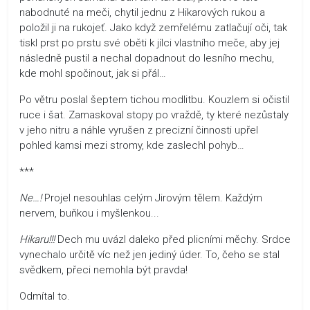
nabodnuté na meči, chytil jednu z Hikarových rukou a
položil ji na rukojeť. Jako když zemřelému zatlačují oči, tak
tiskl prst po prstu své oběti k jílci vlastního meče, aby jej
následně pustil a nechal dopadnout do lesního mechu,
kde mohl spočinout, jak si přál…
Po větru poslal šeptem tichou modlitbu. Kouzlem si očistil
ruce i šat. Zamaskoval stopy po vraždě, ty které nezůstaly
v jeho nitru a náhle vyrušen z precizní činnosti upřel
pohled kamsi mezi stromy, kde zaslechl pohyb…
***
Ne…!
Projel nesouhlas celým Jirovým tělem. Každým
nervem, buňkou i myšlenkou...
Hikaru!!!
Dech mu uvázl daleko před plicními měchy. Srdce
vynechalo určitě víc než jen jediný úder. To, čeho se stal
svědkem, přeci nemohla být pravda!
Odmítal to.