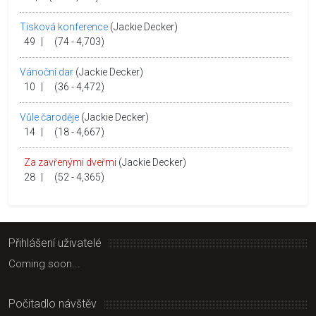
Tisková konference
(Jackie Decker)
49
|
(74 - 4,703)
Vánoční dar
(Jackie Decker)
10
|
(36 - 4,472)
Vůle čaroděje
(Jackie Decker)
14
|
(18 - 4,667)
Za zavřenými dveřmi
(Jackie Decker)
28
|
(52 - 4,365)
Přihlášení uživatelé
Coming soon...
Počitadlo návštěv