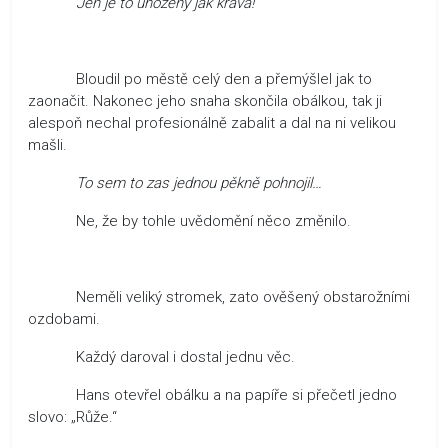
Jen je to uhozený jak kráva!
Bloudil po městě celý den a přemýšlel jak to
zaonačit. Nakonec jeho snaha skončila obálkou, tak ji
alespoň nechal profesionálně zabalit a dal na ni velikou
mašli.
To sem to zas jednou pěkně pohnojil…
Ne, že by tohle uvědomění něco změnilo.
Neměli veliký stromek, zato ověšený obstarožními
ozdobami.
Každý daroval i dostal jednu věc.
Hans otevřel obálku a na papíře si přečetl jedno
slovo: „Růže.“