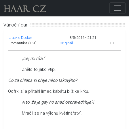
Vánoční dar
Jackie Decker
8/5/2016 - 21:21
Romantika (16+)
Originál
10
„Dej mi růži.“
Znělo to jako vtip.
Co za chlapa si přeje něco takovýho?
Odfrkl si a přitáhl límec kabátu blíž ke krku.
A to, že je gay ho snad ospravedlňuje?!
Mračil se na výlohu květinářství.