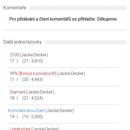
Komentáře
Pro přidávání a čtení komentářů se přihlašte. Děkujeme.
Další jednorázovky
2100
(Jackie Decker)
17
|
(21 - 3,810)
99% (Bonus k povídce M)
(Jackie Decker)
11
|
(35 - 4,943)
Diamant
(Jackie Decker)
18
|
(21 - 4,524)
Komnata dvou Dam
(Jackie Decker)
14
|
(10 - 5,000)
Lístek přání
(Jackie Decker)