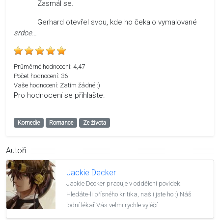
Zasmál se.
Gerhard otevřel svou, kde ho čekalo vymalované
srdce…
Průměrné hodnocení:
4,47
Počet hodnocení:
36
Vaše hodnocení:
Zatím žádné :)
Pro hodnocení se přihlašte.
Komedie
Romance
Ze života
Autoři
Jackie Decker
Jackie Decker pracuje v oddělení povídek.
Hledáte-li přísného kritika, našli jste ho :) Náš
lodní lékař Vás velmi rychle vyléčí …