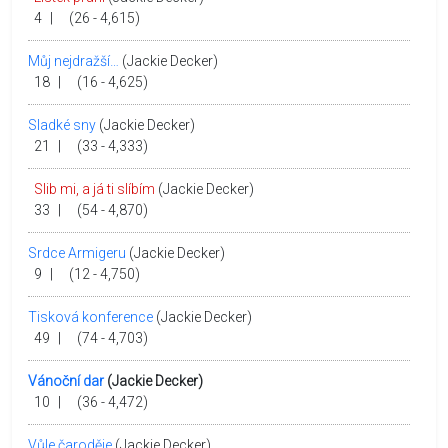
4
|
(26 - 4,615)
Můj nejdražší…
(Jackie Decker)
18
|
(16 - 4,625)
Sladké sny
(Jackie Decker)
21
|
(33 - 4,333)
Slib mi, a já ti slíbím
(Jackie Decker)
33
|
(54 - 4,870)
Srdce Armigeru
(Jackie Decker)
9
|
(12 - 4,750)
Tisková konference
(Jackie Decker)
49
|
(74 - 4,703)
Vánoční dar
(Jackie Decker)
10
|
(36 - 4,472)
Vůle čaroděje
(Jackie Decker)