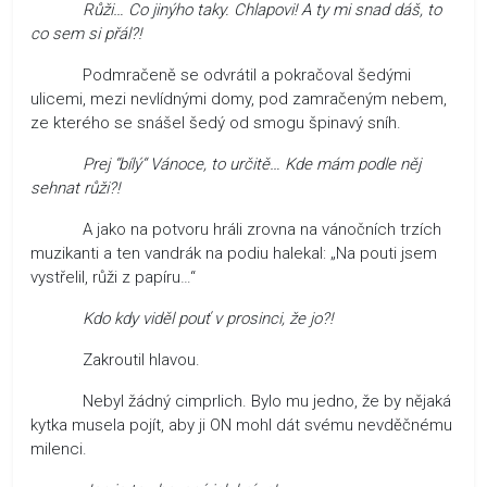
Růži… Co jinýho taky. Chlapovi! A ty mi snad dáš, to
co sem si přál?!
Podmračeně se odvrátil a pokračoval šedými
ulicemi, mezi nevlídnými domy, pod zamračeným nebem,
ze kterého se snášel šedý od smogu špinavý sníh.
Prej “bílý“ Vánoce, to určitě… Kde mám podle něj
sehnat růži?!
A jako na potvoru hráli zrovna na vánočních trzích
muzikanti a ten vandrák na podiu halekal: „Na pouti jsem
vystřelil, růži z papíru…“
Kdo kdy viděl pouť v prosinci, že jo?!
Zakroutil hlavou.
Nebyl žádný cimprlich. Bylo mu jedno, že by nějaká
kytka musela pojít, aby ji ON mohl dát svému nevděčnému
milenci.