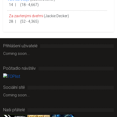
14
|
(18 - 4,667)
Za zavřenými dveřmi
(Jackie Decker)
28
|
(52 - 4,365)
Přihlášení uživatelé
Coming soon...
Počitadlo návštěv
Sociální sítě
Coming soon...
Naši přátelé