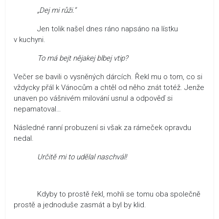
„Dej mi růži.“
Jen tolik našel dnes ráno napsáno na lístku
v kuchyni.
To má bejt nějakej blbej vtip?
Večer se bavili o vysněných dárcích. Řekl mu o tom, co si
vždycky přál k Vánocům a chtěl od něho znát totéž. Jenže
unaven po vášnivém milování usnul a odpověď si
nepamatoval…
Následné ranní probuzení si však za rámeček opravdu
nedal.
Určitě mi to udělal naschvál!
Kdyby to prostě řekl, mohli se tomu oba společně
prostě a jednoduše zasmát a byl by klid.