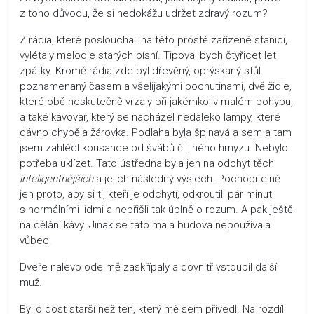
z toho důvodu, že si nedokážu udržet zdravý rozum?
Z rádia, které poslouchali na této prostě zařízené stanici,
vylétaly melodie starých písní. Tipoval bych čtyřicet let
zpátky. Kromě rádia zde byl dřevěný, oprýskaný stůl
poznamenaný časem a všelijakými pochutinami, dvě židle,
které obě neskutečně vrzaly při jakémkoliv malém pohybu,
a také kávovar, který se nacházel nedaleko lampy, které
dávno chyběla žárovka. Podlaha byla špinavá a sem a tam
jsem zahlédl kousance od švábů či jiného hmyzu. Nebylo
potřeba uklízet. Tato ústředna byla jen na odchyt těch
inteligentnějších
a jejich následný výslech. Pochopitelně
jen proto, aby si ti, kteří je odchytí, odkroutili pár minut
s normálními lidmi a nepřišli tak úplně o rozum. A pak ještě
na dělání kávy. Jinak se tato malá budova nepoužívala
vůbec.
Dveře nalevo ode mě zaskřípaly a dovnitř vstoupil další
muž.
Byl o dost starší než ten, který mě sem přivedl. Na rozdíl