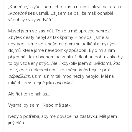
„Konečně,“ slyšel jsem jeho hlas a naklonil hlavu na stranu.
„
Konečně
ses usmál. Už jsem se bál, že máš ochablé
všechny svaly ve tváři.“
Musel jsem se zasmát. Tohle u mě opravdu nehrozí.
Zbytek cesty nebyl až tak špatný – povídali jsme si,
nevraceli jsme se k našemu prvnímu setkání a mylných
dojmů, které jsme nevědomky způsobili. Bylo mi s ním
příjemně. Jako bychom se znali už dlouhou dobu. Jako by
to byl vzdálený strýc. Ale… kdykoliv jsem si uvědomil,
kdo
to je,
co
za oblečení nosí, ve jménu
koho
bojuje proti
odpadlíkům
, už mi s ním tak moc hezky nebylo. Měl na
rukách krev, stejně jako
odpadlíci
.
Ale říct tohle nahlas…
Vysmál by se mi. Nebo mě zatkl.
Nebylo potřeba, aby mě dováděl na zastávku. Měl jsem
jiný plán…