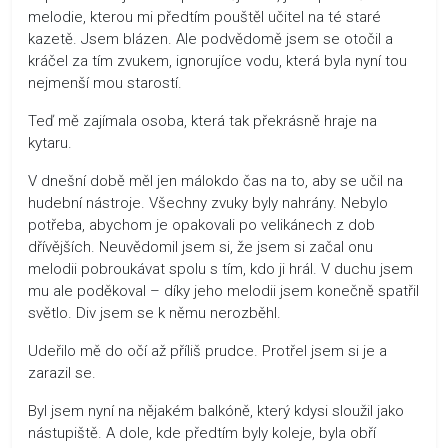
melodie, kterou mi předtím pouštěl učitel na té staré
kazetě. Jsem blázen. Ale podvědomě jsem se otočil a
kráčel za tím zvukem, ignorujíce vodu, která byla nyní tou
nejmenší mou starostí.
Teď mě zajímala osoba, která tak překrásně hraje na
kytaru.
V dnešní době měl jen málokdo čas na to, aby se učil na
hudební nástroje. Všechny zvuky byly nahrány. Nebylo
potřeba, abychom je opakovali po velikánech z dob
dřívějších. Neuvědomil jsem si, že jsem si začal onu
melodii pobroukávat spolu s tím, kdo ji hrál. V duchu jsem
mu ale poděkoval – díky jeho melodii jsem konečně spatřil
světlo. Div jsem se k němu nerozběhl.
Udeřilo mě do očí až příliš prudce. Protřel jsem si je a
zarazil se.
Byl jsem nyní na nějakém balkóně, který kdysi sloužil jako
nástupiště. A dole, kde předtím byly koleje, byla obří