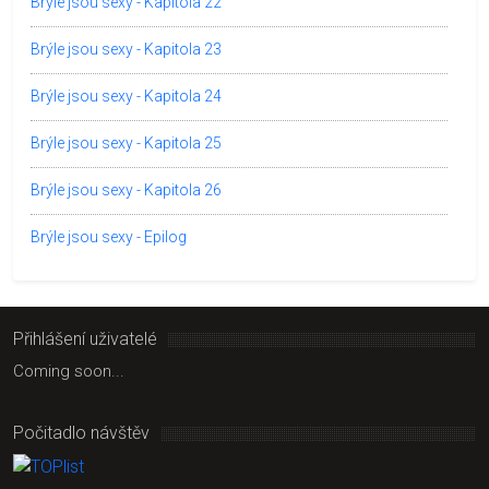
Brýle jsou sexy - Kapitola 22
Brýle jsou sexy - Kapitola 23
Brýle jsou sexy - Kapitola 24
Brýle jsou sexy - Kapitola 25
Brýle jsou sexy - Kapitola 26
Brýle jsou sexy - Epilog
Přihlášení uživatelé
Coming soon...
Počitadlo návštěv