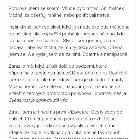
Potuloval jsem se kolem. Všude bylo mrtvo. Ani živáček.
Možná, že ošetřují raněné, nebo pohřbívají mrtvé.
Instinktivně jsem se skryl, když jen nedaleko ode mě jedna
menší skupinka
odpadlíků
proběhla, nesouc někoho, kdo
sténal a posléze zakřičel. Slyšel jsem jenom, jak mu
nadávají, aby byl zticha, že mu ty
prsty zachrání
. Otřepal
jsem se. Ale vydal jsem se za nimi. Opatrně a nenápadně.
Zarazilo mě, když utíkali dolů do podzemí, které
připomínalo cestu na nástupiště starého metra. Rozhlédl
jsem se kolem, ale následoval jsem je dolů do temnoty.
Možná neměli zakrnělé oči, uznávám, ale rozhodně se
v těchto temných prostorách pohybovali obratněji než já.
Zvědavost je opravdu zlá věc
.
Ztratil jsem je hned na první křižovatce. Cesty vedly do
dalších tří směrů. V duchu jsem zaklel a rozhlížel se
kolem. Zvuky jejich kroků se ozývaly ze všech stran.
Stejně tak moje. Podlaha byla vlhká, stejně tak vzduch.