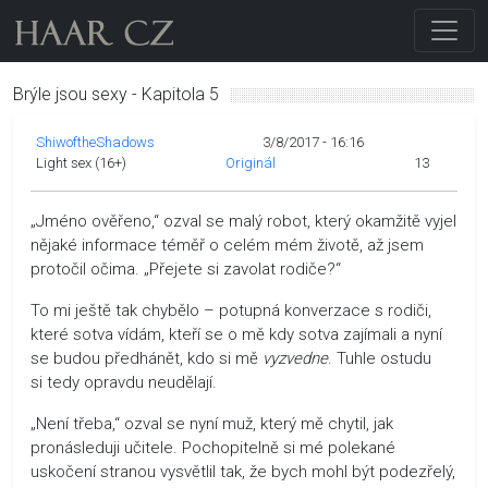
Brýle jsou sexy - Kapitola 5
ShiwoftheShadows
3/8/2017 - 16:16
Light sex (16+)
Originál
13
„Jméno ověřeno,“ ozval se malý robot, který okamžitě vyjel
nějaké informace téměř o celém mém životě, až jsem
protočil očima. „Přejete si zavolat rodiče?“
To mi ještě tak chybělo – potupná konverzace s rodiči,
které sotva vídám, kteří se o mě kdy sotva zajímali a nyní
se budou předhánět, kdo si mě
vyzvedne
. Tuhle ostudu
si tedy opravdu neudělají.
„Není třeba,“ ozval se nyní muž, který mě chytil, jak
pronásleduji učitele. Pochopitelně si mé polekané
uskočení stranou vysvětlil tak, že bych mohl být podezřelý,