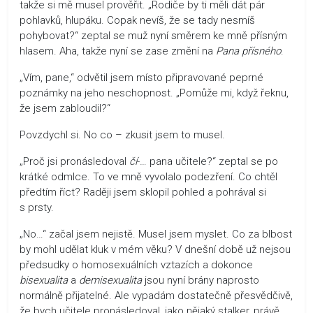
takže si mě musel prověřit. „Rodiče by ti měli dát pár
pohlavků, hlupáku. Copak nevíš, že se tady nesmíš
pohybovat?“ zeptal se muž nyní směrem ke mně přísným
hlasem. Aha, takže nyní se zase změní na
Pana přísného
.
„Vím, pane,“ odvětil jsem místo připravované peprné
poznámky na jeho neschopnost. „Pomůže mi, když řeknu,
že jsem zabloudil?“
Povzdychl si. No co – zkusit jsem to musel.
„Proč jsi pronásledoval
čí
-… pana učitele?“ zeptal se po
krátké odmlce. To ve mně vyvolalo podezření. Co chtěl
předtím říct? Raději jsem sklopil pohled a pohrával si
s prsty.
„No…“ začal jsem nejistě. Musel jsem myslet. Co za blbost
by mohl udělat kluk v mém věku? V dnešní době už nejsou
předsudky o homosexuálních vztazích a dokonce
bisexualita
a
demisexualita
jsou nyní brány naprosto
normálně přijatelné. Ale vypadám dostatečně přesvědčivě,
že bych učitele pronásledoval, jako nějaký stalker, právě