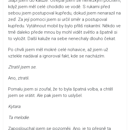
Šlápl jsem do kaluže. Otřepal jsem se nehezkým pocitem,
když jsem měl celé chodidlo ve vodě. S rukami před
sebou jsem postupoval kupředu, dokud jsem nenarazil na
zeď. Za její pomoci jsem si určil směr a postupoval
kupředu. Vytáhnout mobil by bylo příliš riskantní. Někdo ve
tmě daleko přede mnou by mohl vidět světlo a špatně si
to vyložit. Další kaluže na sebe nenechaly dlouho čekat.
Po chvíli jsem měl mokré celé nohavice, až jsem už
vztekle nadával a ignoroval fakt, kde se nacházím.
Ztratil jsem se.
Ano, ztratil.
Pomalu jsem si zoufal, že to byla špatná volba, a chtěl
jsem se vrátit. Ale pak jsem to uslyšel.
Kytara
.
Ta melodie
.
Zaposlouchal jsem se pozorněji. Ano, je to přesně ta