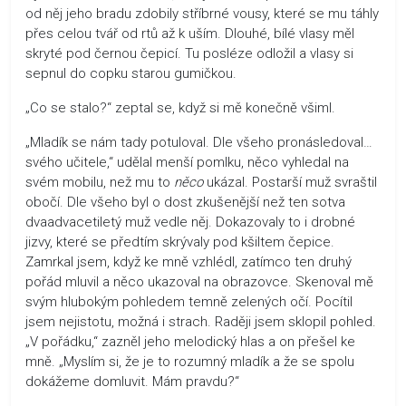
od něj jeho bradu zdobily stříbrné vousy, které se mu táhly
přes celou tvář od rtů až k uším. Dlouhé, bílé vlasy měl
skryté pod černou čepicí. Tu posléze odložil a vlasy si
sepnul do copku starou gumičkou.
„Co se stalo?“ zeptal se, když si mě konečně všiml.
„Mladík se nám tady potuloval. Dle všeho pronásledoval…
svého učitele,“ udělal menší pomlku, něco vyhledal na
svém mobilu, než mu to
něco
ukázal. Postarší muž svraštil
obočí. Dle všeho byl o dost zkušenější než ten sotva
dvaadvacetiletý muž vedle něj. Dokazovaly to i drobné
jizvy, které se předtím skrývaly pod kšiltem čepice.
Zamrkal jsem, když ke mně vzhlédl, zatímco ten druhý
pořád mluvil a něco ukazoval na obrazovce. Skenoval mě
svým hlubokým pohledem temně zelených očí. Pocítil
jsem nejistotu, možná i strach. Raději jsem sklopil pohled.
„V pořádku,“ zazněl jeho melodický hlas a on přešel ke
mně. „Myslím si, že je to rozumný mladík a že se spolu
dokážeme domluvit. Mám pravdu?“