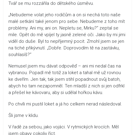
Tvář se mu rozzářila do dětského úsměvu.
„Nebudeme volat jeho rodičům a on si nechá toto naše
malé setkání také jenom pro sebe. Nebudeme z toho mít
problémy. Ani my, ani on. Nepletu se, Mirku?“ zeptal se
mile. Opět do mě vpíjel ty jasně zelené oči. Jako by mi jimi
viděl do duše. Byl to nepříjemný pocit. Zmohl jsem se jen
na tiché přikývnutí. „Dobře. Doprovodím tě na zastávku,
souhlasíš?“
Nemusel jsem mu dávat odpověď – ani mi nedal čas na
vybranou. Popadl mě totiž za loket a tahal mě už rovnou
ke dveřím. Jen tak, tak jsem stihl popadnout svůj batoh,
abych ho tam nezapomněl. Ten mladší z nich si jen odfrkl
a přešel ke kávovaru, aby si udělal hořkou kávu.
Po chvíli mi pustil loket a já ho celkem nerad následoval.
Šli jsme v klidu.
V řadě za sebou, jako vojáci. V rytmických krocích. Měl
jsem obavy cokoliv říct.