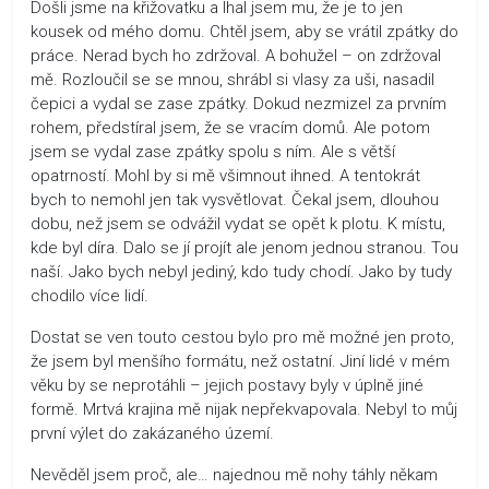
Došli jsme na křižovatku a lhal jsem mu, že je to jen
kousek od mého domu. Chtěl jsem, aby se vrátil zpátky do
práce. Nerad bych ho zdržoval. A bohužel – on zdržoval
mě. Rozloučil se se mnou, shrábl si vlasy za uši, nasadil
čepici a vydal se zase zpátky. Dokud nezmizel za prvním
rohem, předstíral jsem, že se vracím domů. Ale potom
jsem se vydal zase zpátky spolu s ním. Ale s větší
opatrností. Mohl by si mě všimnout ihned. A tentokrát
bych to nemohl jen tak vysvětlovat. Čekal jsem, dlouhou
dobu, než jsem se odvážil vydat se opět k plotu. K místu,
kde byl díra. Dalo se jí projít ale jenom jednou stranou. Tou
naší. Jako bych nebyl jediný, kdo tudy chodí. Jako by tudy
chodilo více lidí.
Dostat se ven touto cestou bylo pro mě možné jen proto,
že jsem byl menšího formátu, než ostatní. Jiní lidé v mém
věku by se neprotáhli – jejich postavy byly v úplně jiné
formě. Mrtvá krajina mě nijak nepřekvapovala. Nebyl to můj
první výlet do zakázaného území.
Nevěděl jsem proč, ale… najednou mě nohy táhly někam