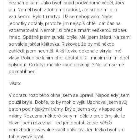
neznámo kam. Jako bych snad podvědomě věděl,
kam
jdu. Neměl bych z toho mít radost, ale srdce mi bilo
vzrušením. Bylo tu mrtvo. Už se nebojovalo. Naše
jednotky odtáhly, protože jim nejspíš chtěli dát čas na
vzpamatování. Nemohli si přece zmařit veškerou zábavu
ihned. Spěšně jsem sundal brýle. Měl jsem štěstí. Na zemi
se válela jakási kšiltovka. Riskovat, že by mě někdo
zahlédl, jsem nechtěl. A kšiltovka dokonale skryla i mé
vlasy. Pokud se k nim chci dostat blíž… musím s nimi opět
splynout. Co když mě ale zase poznají…? Ne, jen
on
mě
poznal ihned.
Viktor
.
V odrazu rozbitého okna jsem se upravil. Naposledy jsem
použil brýle. Dobře, to by mohlo vyjít. Uschoval jsem svůj
batoh pod nějakými trámy. Brýle jsem skryl v kapse od
mikiny. Rozeznat některé tvary mi dělalo problém, ale to
hlavní jsem rozeznal. Teď jen doufat, že se
někdo
nerozhodne svévolně začít další lov. Jen těžko bych jim
tohle vysvětloval.