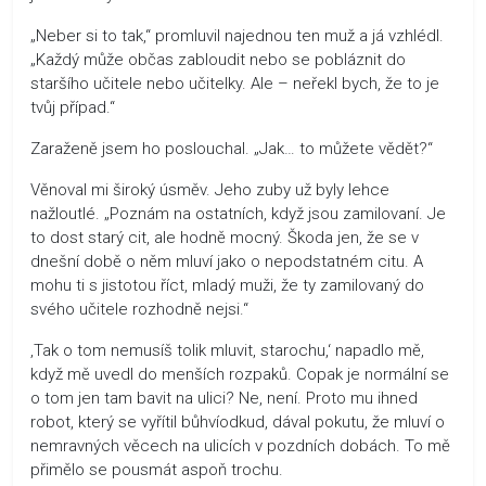
„Neber si to tak,“ promluvil najednou ten muž a já vzhlédl.
„Každý může občas zabloudit nebo se pobláznit do
staršího učitele nebo učitelky. Ale – neřekl bych, že to je
tvůj případ.“
Zaraženě jsem ho poslouchal. „Jak… to můžete vědět?“
Věnoval mi široký úsměv. Jeho zuby už byly lehce
nažloutlé. „Poznám na ostatních, když jsou zamilovaní. Je
to dost starý cit, ale hodně mocný. Škoda jen, že se v
dnešní době o něm mluví jako o nepodstatném citu. A
mohu ti s jistotou říct, mladý muži, že ty zamilovaný do
svého učitele rozhodně nejsi.“
‚Tak o tom nemusíš tolik mluvit, starochu,‘ napadlo mě,
když mě uvedl do menších rozpaků. Copak je normální se
o tom jen tam bavit na ulici? Ne, není. Proto mu ihned
robot, který se vyřítil bůhvíodkud, dával pokutu, že mluví o
nemravných věcech na ulicích v pozdních dobách. To mě
přimělo se pousmát aspoň trochu.