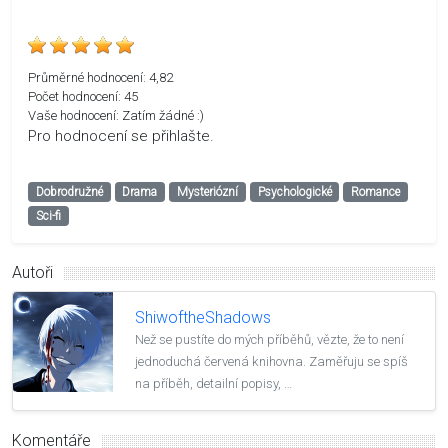
Průměrné hodnocení:
4,82
Počet hodnocení:
45
Vaše hodnocení:
Zatím žádné :)
Pro hodnocení se přihlašte.
Dobrodružné
Drama
Mysteriózní
Psychologické
Romance
Sci-fi
Autoři
ShiwoftheShadows
Než se pustíte do mých příběhů, vězte, že to není
jednoduchá červená knihovna. Zaměřuju se spíš
na příběh, detailní popisy, …
Komentáře