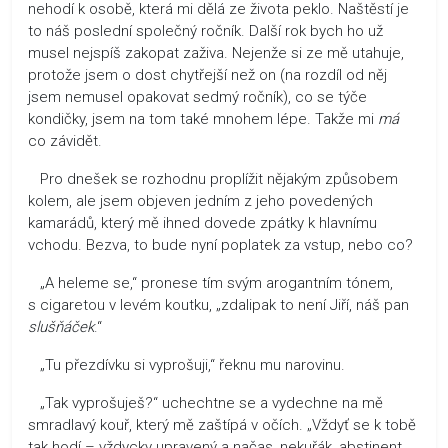
nehodí k osobě, která mi dělá ze života peklo. Naštěstí je
to náš poslední společný ročník. Další rok bych ho už
musel nejspíš zakopat zaživa. Nejenže si ze mě utahuje,
protože jsem o dost chytřejší než on (na rozdíl od něj
jsem nemusel opakovat sedmý ročník), co se týče
kondičky, jsem na tom také mnohem lépe. Takže mi
má
co závidět.
Pro dnešek se rozhodnu proplížit nějakým způsobem
kolem, ale jsem objeven jedním z jeho povedených
kamarádů, který mě ihned dovede zpátky k hlavnímu
vchodu. Bezva, to bude nyní poplatek za vstup, nebo co?
„A heleme se,“ pronese tím svým arogantním tónem,
s cigaretou v levém koutku, „zdalipak to není Jiří, náš pan
slušňáček
.“
„Tu přezdívku si vyprošuji,“ řeknu mu narovinu.
„Tak vyprošuješ?“ uchechtne se a vydechne na mě
smradlavý kouř, který mě zaštípá v očích. „Vždyť se k tobě
tak hodí – vždycky upravený a načas, nekuřák, abstinent.