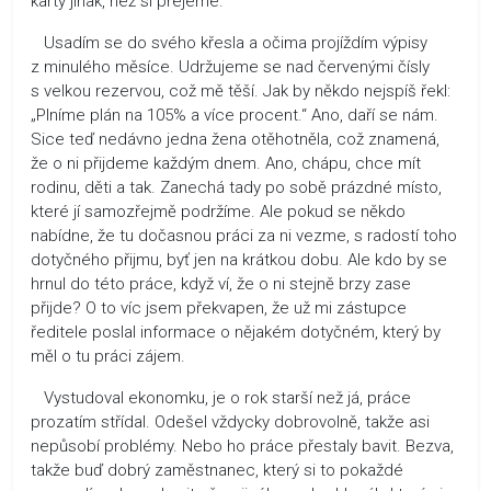
karty jinak, než si přejeme.
Usadím se do svého křesla a očima projíždím výpisy
z minulého měsíce. Udržujeme se nad červenými čísly
s velkou rezervou, což mě těší. Jak by někdo nejspíš řekl:
„Plníme plán na 105% a více procent.“ Ano, daří se nám.
Sice teď nedávno jedna žena otěhotněla, což znamená,
že o ni přijdeme každým dnem. Ano, chápu, chce mít
rodinu, děti a tak. Zanechá tady po sobě prázdné místo,
které jí samozřejmě podržíme. Ale pokud se někdo
nabídne, že tu dočasnou práci za ni vezme, s radostí toho
dotyčného přijmu, byť jen na krátkou dobu. Ale kdo by se
hrnul do této práce, když ví, že o ni stejně brzy zase
přijde? O to víc jsem překvapen, že už mi zástupce
ředitele poslal informace o nějakém dotyčném, který by
měl o tu práci zájem.
Vystudoval ekonomku, je o rok starší než já, práce
prozatím střídal. Odešel vždycky dobrovolně, takže asi
nepůsobí problémy. Nebo ho práce přestaly bavit. Bezva,
takže buď dobrý zaměstnanec, který si to pokaždé