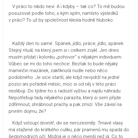
V práci to nikdo neví. A i kdyby – tak co? To mě budou
posuzovat podle toho, s kým spím, namísto výsledků
v práci? To už by společnost klesla hodně hluboko.
Každý den to samé. Spánek, jídlo, práce, jídlo, spánek.
Stejný rituál, na který jsem si i celkem zvykl. Jen dnes
musím přidat i kolonku „pohovor“ s nějakým individuem.
Vůbec se mi do toho nechce. Beztak to bude nějaký
maminčin mazánek, zakřiknutá nudle nebo něco
podobného. Je sice starší, ale když nevydrží na jedné
pozici ani pořádně měsíc, moc si od něj v této práci
neslibuji. Do týdne ho s radostí vyštvu a najdu náhradu.
Nepotřebuji tady nějakého parazita, který si sem přijde
zdřímnout, shrábnout prachy a pak zmizí. Vše závisí na
prvním dojmu, že?
Když vstoupí dovnitř, div se nerozesměji. Tmavé vlasy
má stažené do krátkého culíku, pár pramenů mu spadá do
šedomodrých očí. Možná je o něco menší než já. Co to