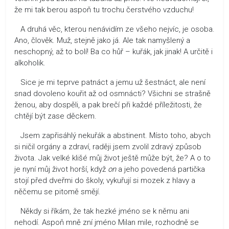
že mi tak berou aspoň tu trochu čerstvého vzduchu!
A druhá věc, kterou nenávidím ze všeho nejvíc, je osoba.
Ano, člověk. Muž, stejně jako já. Ale tak namyšlený a
neschopný, až to bolí! Ba co hůř – kuřák, jak jinak! A určitě i
alkoholik.
Sice je mi teprve patnáct a jemu už šestnáct, ale není
snad dovoleno kouřit až od osmnácti? Všichni se strašně
ženou, aby dospěli, a pak brečí při každé příležitosti, že
chtějí být zase děckem.
Jsem zapřisáhlý nekuřák a abstinent. Místo toho, abych
si ničil orgány a zdraví, raději jsem zvolil zdravý způsob
života. Jak velké klišé můj život ještě může být, že? A o to
je nyní můj život horší, když
on
a jeho povedená partička
stojí před dveřmi do školy, vykuřují si mozek z hlavy a
něčemu se pitomě smějí.
Někdy si říkám, že tak hezké jméno se k němu ani
nehodí. Aspoň mně zní jméno Milan mile, rozhodně se