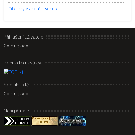
City skryté v kouři - Bonus
Přihlášení uživatelé
Coming soon...
Počitadlo návštěv
Sociální sítě
Coming soon...
Naši přátelé