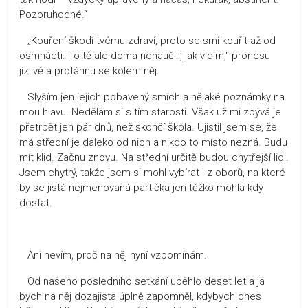
Pozoruhodné.“
„Kouření škodí tvému zdraví, proto se smí kouřit až od
osmnácti. To tě ale doma nenaučili, jak vidím,“ pronesu
jízlivě a protáhnu se kolem něj.
Slyším jen jejich pobavený smích a nějaké poznámky na
mou hlavu. Nedělám si s tím starosti. Však už mi zbývá je
přetrpět jen pár dnů, než skončí škola. Ujistil jsem se, že
má střední je daleko od nich a nikdo to místo nezná. Budu
mít klid. Začnu znovu. Na střední určitě budou chytřejší lidi.
Jsem chytrý, takže jsem si mohl vybírat i z oborů, na které
by se jistá nejmenovaná partička jen těžko mohla kdy
dostat.
Ani nevím, proč na něj nyní vzpomínám.
Od našeho posledního setkání uběhlo deset let a já
bych na něj dozajista úplně zapomněl, kdybych dnes