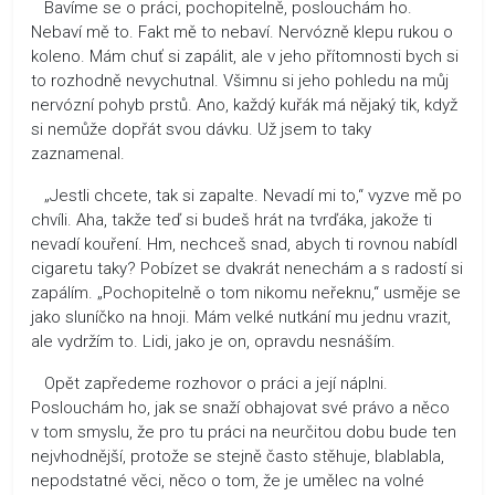
Bavíme se o práci, pochopitelně, poslouchám ho.
Nebaví mě to. Fakt mě to nebaví. Nervózně klepu rukou o
koleno. Mám chuť si zapálit, ale v jeho přítomnosti bych si
to rozhodně nevychutnal. Všimnu si jeho pohledu na můj
nervózní pohyb prstů. Ano, každý kuřák má nějaký tik, když
si nemůže dopřát svou dávku. Už jsem to taky
zaznamenal.
„Jestli chcete, tak si zapalte. Nevadí mi to,“ vyzve mě po
chvíli. Aha, takže teď si budeš hrát na tvrďáka, jakože ti
nevadí kouření. Hm, nechceš snad, abych ti rovnou nabídl
cigaretu taky? Pobízet se dvakrát nenechám a s radostí si
zapálím. „Pochopitelně o tom nikomu neřeknu,“ usměje se
jako sluníčko na hnoji. Mám velké nutkání mu jednu vrazit,
ale vydržím to. Lidi, jako je on, opravdu nesnáším.
Opět zapředeme rozhovor o práci a její náplni.
Poslouchám ho, jak se snaží obhajovat své právo a něco
v tom smyslu, že pro tu práci na neurčitou dobu bude ten
nejvhodnější, protože se stejně často stěhuje, blablabla,
nepodstatné věci, něco o tom, že je umělec na volné