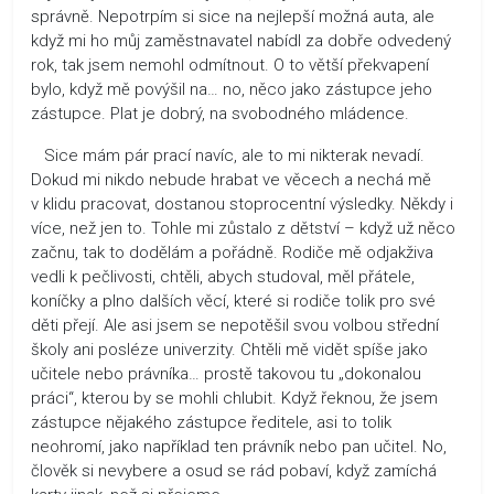
správně. Nepotrpím si sice na nejlepší možná auta, ale
když mi ho můj zaměstnavatel nabídl za dobře odvedený
rok, tak jsem nemohl odmítnout. O to větší překvapení
bylo, když mě povýšil na… no, něco jako zástupce jeho
zástupce. Plat je dobrý, na svobodného mládence.
Sice mám pár prací navíc, ale to mi nikterak nevadí.
Dokud mi nikdo nebude hrabat ve věcech a nechá mě
v klidu pracovat, dostanou stoprocentní výsledky. Někdy i
více, než jen to. Tohle mi zůstalo z dětství – když už něco
začnu, tak to dodělám a pořádně. Rodiče mě odjakživa
vedli k pečlivosti, chtěli, abych studoval, měl přátele,
koníčky a plno dalších věcí, které si rodiče tolik pro své
děti přejí. Ale asi jsem se nepotěšil svou volbou střední
školy ani posléze univerzity. Chtěli mě vidět spíše jako
učitele nebo právníka… prostě takovou tu „dokonalou
práci“, kterou by se mohli chlubit. Když řeknou, že jsem
zástupce nějakého zástupce ředitele, asi to tolik
neohromí, jako například ten právník nebo pan učitel. No,
člověk si nevybere a osud se rád pobaví, když zamíchá