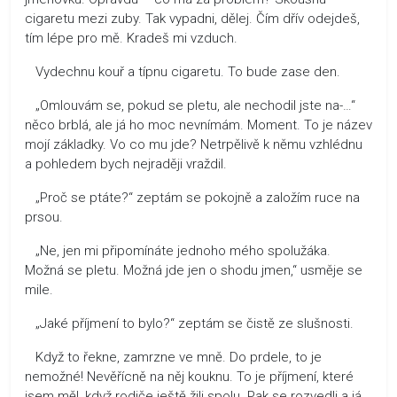
cigaretu mezi zuby. Tak vypadni, dělej. Čím dřív odejdeš,
tím lépe pro mě. Kradeš mi vzduch.
Vydechnu kouř a típnu cigaretu. To bude zase den.
„Omlouvám se, pokud se pletu, ale nechodil jste na-…“
něco brblá, ale já ho moc nevnímám. Moment. To je název
mojí základky. Vo co mu jde? Netrpělivě k němu vzhlédnu
a pohledem bych nejraději vraždil.
„Proč se ptáte?“ zeptám se pokojně a založím ruce na
prsou.
„Ne, jen mi připomínáte jednoho mého spolužáka.
Možná se pletu. Možná jde jen o shodu jmen,“ usměje se
mile.
„Jaké příjmení to bylo?“ zeptám se čistě ze slušnosti.
Když to řekne, zamrzne ve mně. Do prdele, to je
nemožné! Nevěřícně na něj kouknu. To je příjmení, které
jsem měl, když rodiče ještě žili spolu. Pak se rozvedli a já