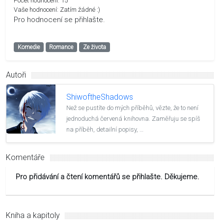
Počet hodnocení:
15
Vaše hodnocení:
Zatím žádné :)
Pro hodnocení se přihlašte.
Komedie
Romance
Ze života
Autoři
ShiwoftheShadows
Než se pustíte do mých příběhů, vězte, že to není
jednoduchá červená knihovna. Zaměřuju se spíš
na příběh, detailní popisy, …
Komentáře
Pro přidávání a čtení komentářů se přihlašte. Děkujeme.
Kniha a kapitoly