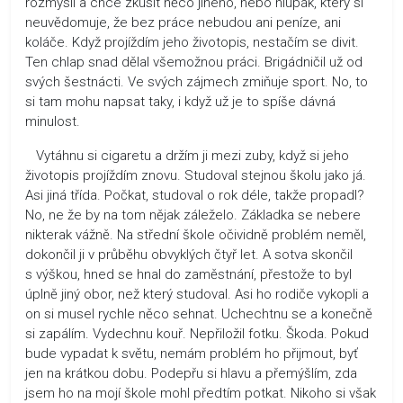
rozmyslí a chce zkusit něco jiného, nebo hlupák, který si
neuvědomuje, že bez práce nebudou ani peníze, ani
koláče. Když projíždím jeho životopis, nestačím se divit.
Ten chlap snad dělal všemožnou práci. Brigádničil už od
svých šestnácti. Ve svých zájmech zmiňuje sport. No, to
si tam mohu napsat taky, i když už je to spíše dávná
minulost.
Vytáhnu si cigaretu a držím ji mezi zuby, když si jeho
životopis projíždím znovu. Studoval stejnou školu jako já.
Asi jiná třída. Počkat, studoval o rok déle, takže propadl?
No, ne že by na tom nějak záleželo. Základka se nebere
nikterak vážně. Na střední škole očividně problém neměl,
dokončil ji v průběhu obvyklých čtyř let. A sotva skončil
s výškou, hned se hnal do zaměstnání, přestože to byl
úplně jiný obor, než který studoval. Asi ho rodiče vykopli a
on si musel rychle něco sehnat. Uchechtnu se a konečně
si zapálím. Vydechnu kouř. Nepřiložil fotku. Škoda. Pokud
bude vypadat k světu, nemám problém ho přijmout, byť
jen na krátkou dobu. Podepřu si hlavu a přemýšlím, zda
jsem ho na mojí škole mohl předtím potkat. Nikoho si však