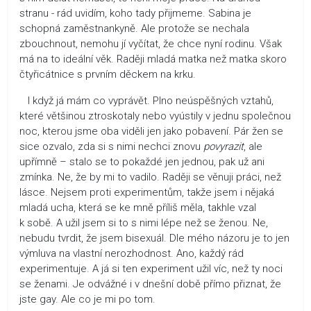
stranu - rád uvidím, koho tady přijmeme. Sabina je
schopná zaměstnankyně. Ale protože se nechala
zbouchnout, nemohu jí vyčítat, že chce nyní rodinu. Však
má na to ideální věk. Raději mladá matka než matka skoro
čtyřicátnice s prvním děckem na krku.
I když já mám co vyprávět. Plno neúspěšných vztahů,
které většinou ztroskotaly nebo vyústily v jednu společnou
noc, kterou jsme oba viděli jen jako pobavení. Pár žen se
sice ozvalo, zda si s nimi nechci znovu
povyrazit
, ale
upřímně – stalo se to pokaždé jen jednou, pak už ani
zmínka. Ne, že by mi to vadilo. Raději se věnuji práci, než
lásce. Nejsem proti experimentům, takže jsem i nějaká
mladá ucha, která se ke mně příliš měla, takhle vzal
k sobě. A užil jsem si to s nimi lépe než se ženou. Ne,
nebudu tvrdit, že jsem bisexuál. Dle mého názoru je to jen
výmluva na vlastní nerozhodnost. Ano, každý rád
experimentuje. A já si ten experiment užil víc, než ty noci
se ženami. Je odvážné i v dnešní době přímo přiznat, že
jste gay. Ale co je mi po tom.