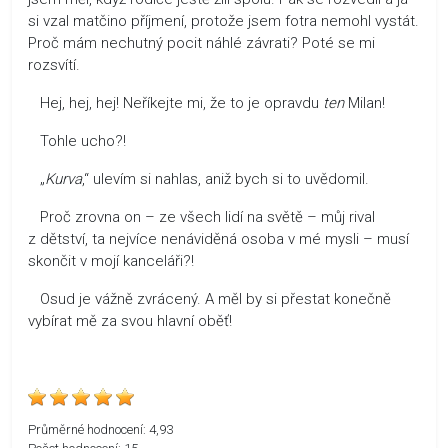
si vzal matčino příjmení, protože jsem fotra nemohl vystát.
Proč mám nechutný pocit náhlé závrati? Poté se mi
rozsvítí.
Hej, hej, hej! Neříkejte mi, že to je opravdu
ten
Milan!
Tohle ucho?!
„
Kurva
,“ ulevím si nahlas, aniž bych si to uvědomil.
Proč zrovna on – ze všech lidí na světě – můj rival
z dětství, ta nejvíce nenáviděná osoba v mé mysli – musí
skončit v mojí kanceláři?!
Osud je vážně zvrácený. A měl by si přestat konečně
vybírat mě za svou hlavní oběť!
Průměrné hodnocení:
4,93