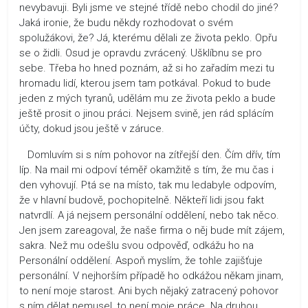
nevybavuji. Byli jsme ve stejné třídě nebo chodil do jiné?
Jaká ironie, že budu někdy rozhodovat o svém
spolužákovi, že? Já, kterému dělali ze života peklo. Opřu
se o židli. Osud je opravdu zvrácený. Ušklíbnu se pro
sebe. Třeba ho hned poznám, až si ho zařadím mezi tu
hromadu lidí, kterou jsem tam potkával. Pokud to bude
jeden z mých tyranů, udělám mu ze života peklo a bude
ještě prosit o jinou práci. Nejsem svině, jen rád splácím
účty, dokud jsou ještě v záruce.
Domluvím si s ním pohovor na zítřejší den. Čím dřív, tím
líp. Na mail mi odpoví téměř okamžitě s tím, že mu čas i
den vyhovují. Ptá se na místo, tak mu ledabyle odpovím,
že v hlavní budově, pochopitelně. Někteří lidi jsou fakt
natvrdlí. A já nejsem personální oddělení, nebo tak něco.
Jen jsem zareagoval, že naše firma o něj bude mít zájem,
sakra. Než mu odešlu svou odpověď, odkážu ho na
Personální oddělení. Aspoň myslím, že tohle zajišťuje
personální. V nejhorším případě ho odkážou někam jinam,
to není moje starost. Ani bych nějaký zatracený pohovor
s ním dělat nemusel, to není moje práce. Na druhou