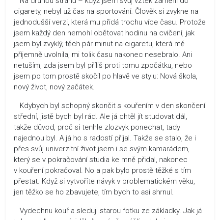
Na druhou stranu – když jsem svůj vztek zaměřil do
cigarety, nebyl už čas na sportování. Člověk si zvykne na
jednodušší verzi, která mu přidá trochu více času. Protože
jsem každý den nemohl obětovat hodinu na cvičení, jak
jsem byl zvyklý, těch pár minut na cigaretu, která mě
příjemně uvolnila, mi tolik času nakonec nesebralo. Ani
netuším, zda jsem byl příliš proti tomu zpočátku, nebo
jsem po tom prostě skočil po hlavě ve stylu: Nová škola,
nový život, nový začátek.
Kdybych byl schopný skončit s kouřením v den skončení
střední, jistě bych byl rád. Ale já chtěl jít studovat dál,
takže důvod, proč si tenhle zlozvyk ponechat, tady
najednou byl. A já ho s radostí přijal. Takže se stalo, že i
přes svůj univerzitní život jsem i se svým kamarádem,
který se v pokračování studia ke mně přidal, nakonec
v kouření pokračoval. No a pak bylo prostě těžké s tím
přestat. Když si vytvoříte návyk v problematickém věku,
jen těžko se ho zbavujete, tím bych to asi shrnul.
Vydechnu kouř a sleduji starou fotku ze základky. Jak já