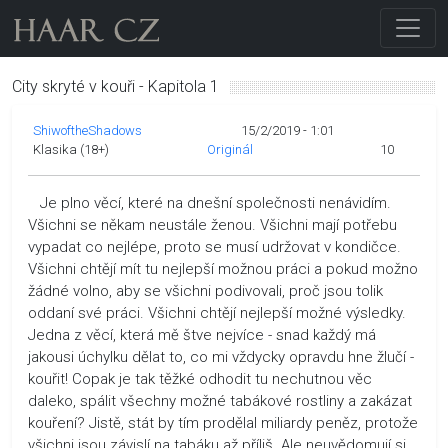
City skryté v kouři - Kapitola 1
ShiwoftheShadows
15/2/2019 - 1:01
Klasika (18+)
Originál
10
Je plno věcí, které na dnešní společnosti nenávidím.
Všichni se někam neustále ženou. Všichni mají potřebu
vypadat co nejlépe, proto se musí udržovat v kondičce.
Všichni chtějí mít tu nejlepší možnou práci a pokud možno
žádné volno, aby se všichni podivovali, proč jsou tolik
oddaní své práci. Všichni chtějí nejlepší možné výsledky.
Jedna z věcí, která mě štve nejvíce - snad každý má
jakousi úchylku dělat to, co mi vždycky opravdu hne žlučí -
kouřit! Copak je tak těžké odhodit tu nechutnou věc
daleko, spálit všechny možné tabákové rostliny a zakázat
kouření? Jistě, stát by tím prodělal miliardy peněz, protože
všichni jsou závislí na tabáku až příliš. Ale neuvědomují si,