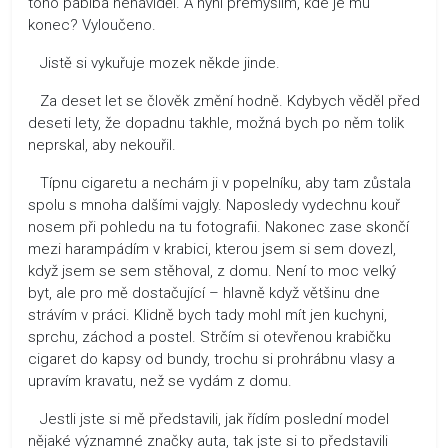
toho pablba nenáviděl. A nyní přemýšlím, kde je mu
konec? Vyloučeno.
Jistě si vykuřuje mozek někde jinde.
Za deset let se člověk změní hodně. Kdybych věděl před
deseti lety, že dopadnu takhle, možná bych po něm tolik
neprskal, aby nekouřil.
Típnu cigaretu a nechám ji v popelníku, aby tam zůstala
spolu s mnoha dalšími vajgly. Naposledy vydechnu kouř
nosem při pohledu na tu fotografii. Nakonec zase skončí
mezi harampádím v krabici, kterou jsem si sem dovezl,
když jsem se sem stěhoval, z domu. Není to moc velký
byt, ale pro mě dostačující – hlavně když většinu dne
strávím v práci. Klidně bych tady mohl mít jen kuchyni,
sprchu, záchod a postel. Strčím si otevřenou krabičku
cigaret do kapsy od bundy, trochu si prohrábnu vlasy a
upravím kravatu, než se vydám z domu.
Jestli jste si mě představili, jak řídím poslední model
nějaké významné značky auta, tak jste si to představili