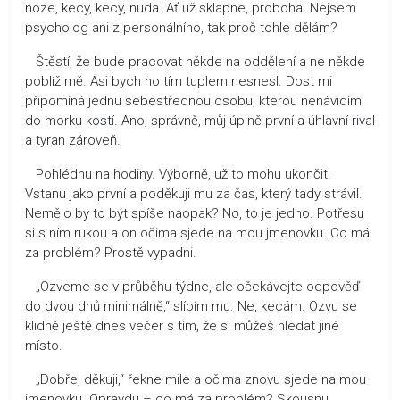
noze, kecy, kecy, nuda. Ať už sklapne, proboha. Nejsem
psycholog ani z personálního, tak proč tohle dělám?
Štěstí, že bude pracovat někde na oddělení a ne někde
poblíž mě. Asi bych ho tím tuplem nesnesl. Dost mi
připomíná jednu sebestřednou osobu, kterou nenávidím
do morku kostí. Ano, správně, můj úplně první a úhlavní rival
a tyran zároveň.
Pohlédnu na hodiny. Výborně, už to mohu ukončit.
Vstanu jako první a poděkuji mu za čas, který tady strávil.
Nemělo by to být spíše naopak? No, to je jedno. Potřesu
si s ním rukou a on očima sjede na mou jmenovku. Co má
za problém? Prostě vypadni.
„Ozveme se v průběhu týdne, ale očekávejte odpověď
do dvou dnů minimálně,“ slíbím mu. Ne, kecám. Ozvu se
klidně ještě dnes večer s tím, že si můžeš hledat jiné
místo.
„Dobře, děkuji,“ řekne mile a očima znovu sjede na mou
jmenovku. Opravdu – co má za problém? Skousnu