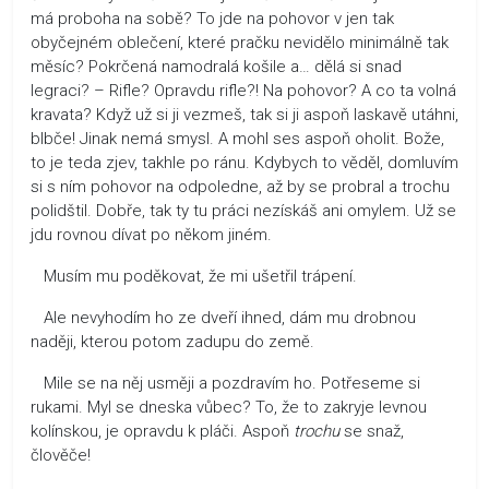
má proboha na sobě? To jde na pohovor v jen tak
obyčejném oblečení, které pračku nevidělo minimálně tak
měsíc? Pokrčená namodralá košile a… dělá si snad
legraci? – Rifle? Opravdu rifle?! Na pohovor? A co ta volná
kravata? Když už si ji vezmeš, tak si ji aspoň laskavě utáhni,
blbče! Jinak nemá smysl. A mohl ses aspoň oholit. Bože,
to je teda zjev, takhle po ránu. Kdybych to věděl, domluvím
si s ním pohovor na odpoledne, až by se probral a trochu
polidštil. Dobře, tak ty tu práci nezískáš ani omylem. Už se
jdu rovnou dívat po někom jiném.
Musím mu poděkovat, že mi ušetřil trápení.
Ale nevyhodím ho ze dveří ihned, dám mu drobnou
naději, kterou potom zadupu do země.
Mile se na něj usměji a pozdravím ho. Potřeseme si
rukami. Myl se dneska vůbec? To, že to zakryje levnou
kolínskou, je opravdu k pláči. Aspoň
trochu
se snaž,
člověče!