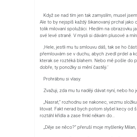
Když se nad tím jen tak zamyslím, musel jsem z
Ale to by nejspíš každý šikanovaný prchal jako 
tolik milovaní spolužáci. Hledím na obrazovku 
své levé straně. V mysli si dávám plusové a mí
‚Hele, jestli mu tu smlouvu dáš, tak se ho čás
přemlouvám se v duchu, abych zvedl prdel a ko
kterak se roztéká blahem. Nebo mě pošle do prdel
dobře, ty ponožky si mění častěji.‘
Prohrábnu si vlasy.
Zvažuji, zda mu tu naději dávat nyní, nebo ho ješ
„Nasrat,“ rozhodnu se nakonec, vezmu složku 
litovat. Fakt nerad bych potom slyšel kecy od š
roztáhl křídla a zase frnkl někam do…
„Děje se něco?“ přeruší moje myšlenky Milan, 