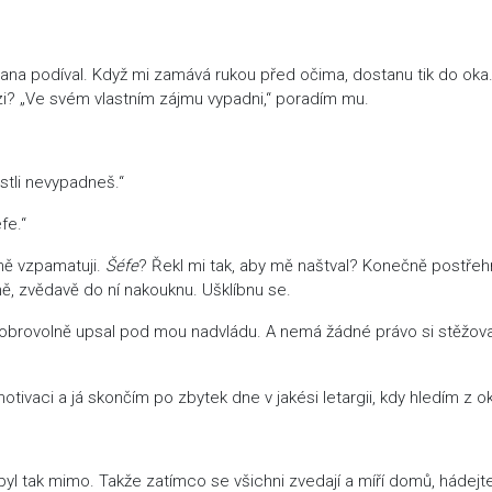
ana podíval. Když mi zamává rukou před očima, dostanu tik do oka
i? „Ve svém vlastním zájmu vypadni,“ poradím mu.
stli nevypadneš.“
fe.“
ně vzpamatuji.
Šéfe
? Řekl mi tak, aby mě naštval? Konečně postřeh
ně, zvědavě do ní nakouknu. Ušklíbnu se.
obrovolně upsal pod mou nadvládu. A nemá žádné právo si stěžova
tivaci a já skončím po zbytek dne v jakési letargii, kdy hledím z o
l tak mimo. Takže zatímco se všichni zvedají a míří domů, hádejte