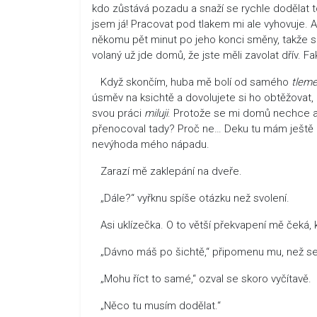
kdo zůstává pozadu a snaží se rychle dodělat 
jsem já! Pracovat pod tlakem mi ale vyhovuje. 
někomu pět minut po jeho konci směny, takže s
volaný už jde domů, že jste měli zavolat dřív. Fa
Když skončím, huba mě bolí od samého
tleme
úsměv na ksichtě a dovolujete si ho obtěžovat,
svou práci
miluji
. Protože se mi domů nechce a 
přenocoval tady? Proč ne… Deku tu mám ještě 
nevýhoda mého nápadu.
Zarazí mě zaklepání na dveře.
„Dále?“ vyřknu spíše otázku než svolení.
Asi uklízečka. O to větší překvapení mě čeká, k
„Dávno máš po šichtě,“ připomenu mu, než se z
„Mohu říct to samé,“ ozval se skoro vyčítavě.
„Něco tu musím dodělat.“