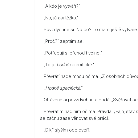
„A kdo je vytváří?“
„No, já asi těžko.“
Povzdychne si. No co? To mám ještě vytváře
„Proč?“ zeptám se.
„Potřebuji si přehodit volno.“
„To je
hodně
specifické.“
Převrátí nade mnou očima. „Z osobních důvod
„
Hodně
specifické
.“
Otráveně si povzdychne a dodá: „Svěřovat se 
Převrátím nad ním očima. Pravda. „Fajn, stav 
se začnu zase věnovat své práci.
„Dík,“ slyším ode dveří.