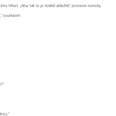
es hřbet. „Aha, tak to je
hodně
důležité
,“ pronese ironicky.
“ souhlasím.
u?“
nou.“