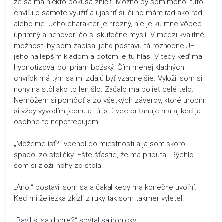
že sa ma niekto pokúša zničiť. Možno by som mohol túto
chvíľu o samote využiť a ujasniť si, či ho mám rád ako rád
alebo nie. Jeho charakter je hrozný, nie je ku mne vôbec
úprimný a nehovorí čo si skutočne myslí. V medzi kvalitné
možnosti by som zapísal jeho postavu tá rozhodne JE
jeho najlepším kladom a potom je tu hlas. V tedy keď ma
hypnotizoval bol priam božský. Čím menej kladných
chvíľok má tým sa mi zdajú byť vzácnejšie. Vyložil som si
nohy na stôl ako to len šlo. Začalo ma bolieť celé telo.
Nemôžem si pomôcť a zo všetkých záverov, ktoré urobím
si vždy vyvodím jednu a tú istú vec priťahuje ma aj keď ja
osobne to nepotrebujem.
„Môžeme ísť?“ vbehol do miestnosti a ja som skoro
spadol zo stoličky. Ešte šťastie, že ma pripútal. Rýchlo
som si zložil nohy zo stola.
„Áno.“ postavil som sa a čakal kedy ma konečne uvoľní.
Keď mi želiezka zkĺzli z ruky tak som takmer vyletel.
„Bavil si sa dobre?“ spýtal sa ironicky.