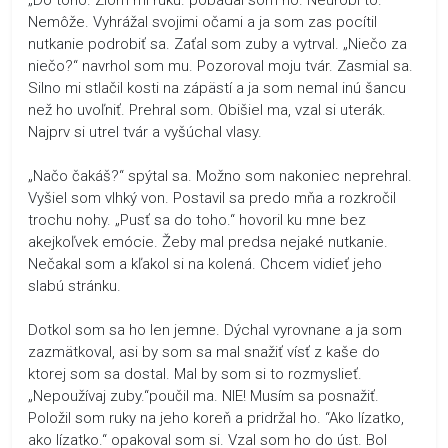
Nemôže. Vyhrážal svojimi očami a ja som zas pocítil
nutkanie podrobiť sa. Zaťal som zuby a vytrval. „Niečo za
niečo?“ navrhol som mu. Pozoroval moju tvár. Zasmial sa.
Silno mi stlačil kosti na zápästí a ja som nemal inú šancu
než ho uvoľniť. Prehral som. Obišiel ma, vzal si uterák.
Najprv si utrel tvár a vyšúchal vlasy.
„Načo čakáš?“ spýtal sa. Možno som nakoniec neprehral.
Vyšiel som vlhký von. Postavil sa predo mňa a rozkročil
trochu nohy. „Pusť sa do toho.“ hovoril ku mne bez
akejkoľvek emócie. Žeby mal predsa nejaké nutkanie.
Nečakal som a kľakol si na kolená. Chcem vidieť jeho
slabú stránku.
Dotkol som sa ho len jemne. Dýchal vyrovnane a ja som
zazmätkoval, asi by som sa mal snažiť vísť z kaše do
ktorej som sa dostal. Mal by som si to rozmyslieť.
„Nepoužívaj zuby.“poučil ma. NIE! Musím sa posnažiť.
Položil som ruky na jeho koreň a pridržal ho. “Ako lízatko,
ako lízatko.“ opakoval som si. Vzal som ho do úst. Bol