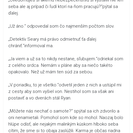
seba ale aj prípad či ľudí ktorí na ňom pracujú?“pýtal sa
ďalej.
„Už áno.“ odpovedal som čo najmenším počtom slov.
„Detektív Seary má právo odmietnuť ťa ďalej
chrániť.“informoval ma.
„Ja viem a už sa to nikdy nestane, sľubujem.“odriekal som
z celého srdca. Nemám v pláne aby sa niečo takéto
opakovalo. Než už mám ten súd za sebou.
„V poriadku, to je všetko.“odvetil jeden z nich a ustúpil mi
z cesty aby som vyšiel von. Nestihol som sa však ani
postaviť a vo dverách stál Ryan.
„Môžete nás nechať o samote?“ spýtal sa ich zdvorilo a
oni nenamietali. Pomohol som kde so mohol. Naozaj bolo
hlúpe odísť, ale nejakým malinkým kúskom hlboko seba
cítim, že sme si to obaja zaslúžili. Karma je občas riadna