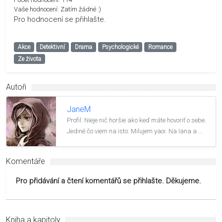
Vaše hodnocení:
Zatím žádné :)
Pro hodnocení se přihlašte.
Akce
Detektivní
Drama
Psychologické
Romance
Ze života
Autoři
JaneM
Profil: Nieje nič horšie ako keď máte hovoriť o sebe.
Jediné čo viem na isto: Milujem yaoi. Na Iana a …
Komentáře
Pro přidávání a čtení komentářů se přihlašte. Děkujeme.
Kniha a kapitoly