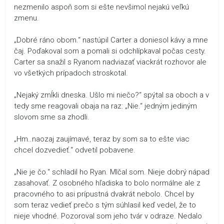
nezmenilo aspoň som si ešte nevšimol nejakú veľkú
zmenu.
„Dobré ráno obom.“ nastúpil Carter a doniesol kávy a mne
čaj. Poďakoval som a pomali si odchlípkaval počas cesty.
Carter sa snažil s Ryanom nadviazať viackrát rozhovor ale
vo všetkých prípadoch stroskotal.
„Nejaký zmĺkli dneska. Ušlo mi niečo?“ spýtal sa oboch a v
tedy sme reagovali obaja na raz: „Nie.“ jedným jediným
slovom sme sa zhodli.
„Hm..naozaj zaujímavé, teraz by som sa to ešte viac
chcel dozvedieť.“ odvetil pobavene.
„Nie je čo.“ schladil ho Ryan. Mlčal som. Nieje dobrý nápad
zasahovať. Z osobného hľadiska to bolo normálne ale z
pracovného to asi prípustná dvakrát nebolo. Chcel by
som teraz vedieť prečo s tým súhlasil keď vedel, že to
nieje vhodné. Pozoroval som jeho tvár v odraze. Nedalo