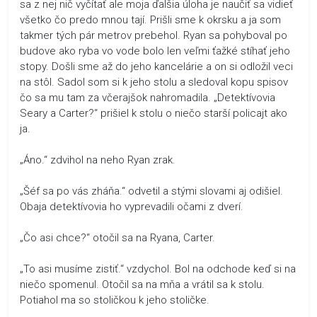
sa z nej nič vyčítať ale moja ďalšia úloha je naučiť sa vidieť
všetko čo predo mnou tají. Prišli sme k okrsku a ja som
takmer tých pár metrov prebehol. Ryan sa pohyboval po
budove ako ryba vo vode bolo len veľmi ťažké stíhať jeho
stopy. Došli sme až do jeho kancelárie a on si odložil veci
na stôl. Sadol som si k jeho stolu a sledoval kopu spisov
čo sa mu tam za včerajšok nahromadila. „Detektívovia
Seary a Carter?“ prišiel k stolu o niečo starší policajt ako
ja.
„Áno.“ zdvihol na neho Ryan zrak.
„Šéf sa po vás zháňa.“ odvetil a stými slovami aj odišiel.
Obaja detektívovia ho vyprevadili očami z dverí.
„Čo asi chce?“ otočil sa na Ryana, Carter.
„To asi musíme zistiť.“ vzdychol. Bol na odchode keď si na
niečo spomenul. Otočil sa na mňa a vrátil sa k stolu.
Potiahol ma so stoličkou k jeho stoličke.