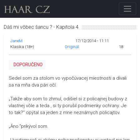
Dáš mi vôbec šancu ? - Kapitola 4
JaneM
17/12/2014 - 11:11
Klasika (18+)
Originál
18
DOPORUČENO
Sedel som za stolom vo vypočúvacej miestnosti a dívali
sa na mňa dva pári očí.
„Takže aby som to zhrnul, odišiel si z policajnej budovy z
vlastnej vôle a teda , si ty porušil podmienky ochrany. Je
to tak?“ opýtal sa jeden z mne neznámych policajtov.
„Áno.“prikývol som.
„Uvedomuješ si akému nebezpečenstvu si vystavil nie len