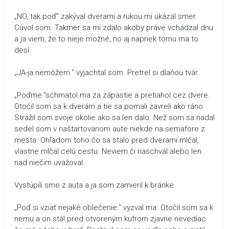
„NO, tak poď“ zakýval dverami a rukou mi ukázal smer.
Cúvol som. Takmer sa mi zdalo akoby práve vchádzal dnu
a ja viem, že to nieje možné, no aj napriek tomu ma to
desí.
„JA-ja nemôžem.“ vyjachtal som. Pretrel si dlaňou tvár.
„Poďme.“schmatol ma za zápästie a pretiahol cez dvere.
Otočil som sa k dverám a tie sa pomali zavreli ako ráno.
Strážil som svoje okolie ako sa len dalo. Než som sa nadal
sedel som v naštartovanom aute niekde na semafore z
mesta. Ohľadom toho čo sa stalo pred dverami mlčal,
vlastne mlčal celú cestu. Neviem či naschvál alebo len
nad niečim uvažoval.
Vystúpili sme z auta a ja som zamieril k bránke.
„Poď si vziať nejaké oblečenie.“ vyzval ma. Otočil som sa k
nemu a on stál pred otvoreným kufrom zjavne nevediac