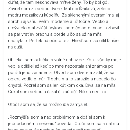
dúfať, že tam neschováva mŕtve ženy. To by bol gól.
Zavrel som za sebou dvere. Mal obdĺžnikovú, zeleno-
modrú mozaikovú kúpeľňu. Za sklenenými dverami mal aj
sprchu aj vaňu. Veľmi moderné a užitočné. Vecko a
umývadlo mal zvlášť. Vykonal som čo som musel a zbavil
sa pár vrstiev prachu a bordelu čo sa už na mňa
nachytalo. Perfektná očista tela. Hneď som sa cítil ľahšie
na duši.
Obliekol som si tričko a voľné nohavice. Zbalil všetky moje
veci a odišiel až keď po mne nezostala ani známka po
použití jeho zariadenia. Otvoril som dvere a zistil, že sa
opiera vedľa o múr. Trochu ma to zarazilo a napadlo čo
chystá. Pozrel som sa len kútikom oka. Díval sa na mňa.
Cukol som sebou a čakal či zaútočí. Nič sa nedialo.
Otočil som sa, že sa možno iba zamyslel.
„Rozmýšľal som a nad problémom a došiel som k
jednoduchému riešeniu.“povedal. Otočil som sa a dal mu
jasne najavo, že neviem čo sa mi snaží povedať.