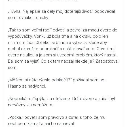
„HA-ha. Najlepšie za celý môj doterajší život.“ odpovedal
som rovnako ironicky.
„Tak to som veľmi rád.“ odvetil a zavrel za mnou dvere do
vypočúvačky. Vonku už bola tma a na okrsku bolo len
minimum ľudí. Obliekol si bundu a vybral si kľúče aby
mohol okamžite odomknúť a naštartovať auto. Otvoril mi
dvere na ulicu a ja som si uvedomil problém, ktorý nastal.
Bál som sa vyjsť. Čo ak tam naozaj niekde je? Zaspätkoval
som.
„Môžem si ešte rýchlo odskočiť?“ požiadal som ho.
Hlasno sa nadýchol.
„Nepočká to?“spýtal sa otrávene. Držal dvere a začal byť
nervózny. Ja nemôžem.
„Počká.“ odvetil som pravdivo a zúfalí s toho, že mu
nechcem klamať a ani ho nahnevať.