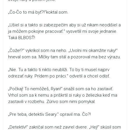
„Čo-Čo to má byť?!“koktal som.
„Ušiel si a takto si zabezpečím aby si už nikam neodišiel a
ja môžem pokojne pracovať.“ vysvetlil mi svoje jednanie.
Taká BLBOSŤ!
„Čože!?“ vykríkol som na neho. „Uvolni mi okamžite ruky!“
hneval som sa. Mlčky tam stál a pozoroval ma bez výrazu.
„Nie. Tu a takto ti nikto neublíži. To by ti musel najprv
odrezať ruky. Prídem po práci.“ odvetil a chcel odísť.
„Počkaj! To nemôžeš, Ryan!“ snažil som sa ho zastaviť.
Vrhol som sa k nemu a priškrtil si ruky o želiezka keď ma
zastavili v rozbehu. Zúrivo som nimi pomykal.
„Pre teba, detektív Seary.“ opravil ma. Čo?!
„Detektív!“ zakričal som než zavrel dvere. „Hej!“ skúsil som