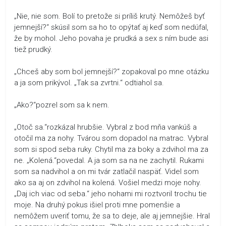
„Nie, nie som. Bolí to pretože si príliš krutý. Nemôžeš byť
jemnejší?“ skúsil som sa ho to opýtať aj keď som nedúfal,
že by mohol. Jeho povaha je prudká a sex s ním bude asi
tiež prudký.
„Chceš aby som bol jemnejší?“ zopakoval po mne otázku
a ja som prikývol. „Tak sa zvrtni.“ odtiahol sa.
„Ako?“pozrel som sa k nem.
„Otoč sa.“rozkázal hrubšie. Vybral z bod mňa vankúš a
otočil ma za nohy. Tvárou som dopadol na matrac. Vybral
som si spod seba ruky. Chytil ma za boky a zdvihol ma za
ne. „Kolená.“povedal. A ja som sa na ne zachytil. Rukami
som sa nadvihol a on mi tvár zatlačil naspäť. Videl som
ako sa aj on zdvihol na kolená. Vošiel medzi moje nohy.
„Daj ich viac od seba.“ jeho nohami mi roztvoril trochu tie
moje. Na druhý pokus išiel proti mne pomenšie a
nemôžem uveriť tomu, že sa to deje, ale aj jemnejšie. Hral