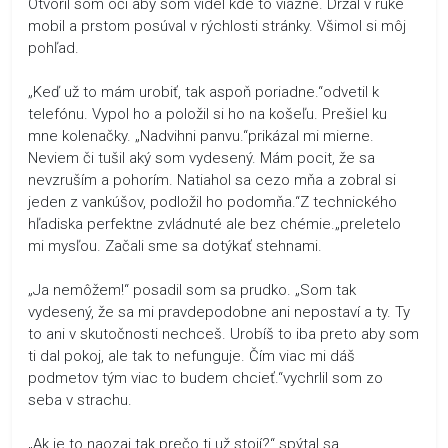
Otvoril som oči aby som videl kde to viazne. Držal v ruke
mobil a prstom posúval v rýchlosti stránky. Všimol si môj
pohľad.
„Keď už to mám urobiť, tak aspoň poriadne.“odvetil k
telefónu. Vypol ho a položil si ho na košeľu. Prešiel ku
mne kolenačky. „Nadvihni panvu.“prikázal mi mierne.
Neviem či tušil aký som vydesený. Mám pocit, že sa
nevzruším a pohorím. Natiahol sa cezo mňa a zobral si
jeden z vankúšov, podložil ho podomňa.“Z technického
hľadiska perfektne zvládnuté ale bez chémie.„preletelo
mi mysľou. Začali sme sa dotýkať stehnami.
„Ja nemôžem!“ posadil som sa prudko. „Som tak
vydesený, že sa mi pravdepodobne ani nepostaví a ty. Ty
to ani v skutočnosti nechceš. Urobíš to iba preto aby som
ti dal pokoj, ale tak to nefunguje. Čím viac mi dáš
podmetov tým viac to budem chcieť.“vychrlil som zo
seba v strachu.
„Ak je to naozaj tak prečo ti už stojí?“ spýtal sa