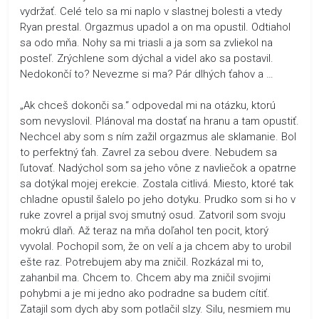
vydržať. Celé telo sa mi naplo v slastnej bolesti a vtedy
Ryan prestal. Orgazmus upadol a on ma opustil. Odtiahol
sa odo mňa. Nohy sa mi triasli a ja som sa zvliekol na
posteľ. Zrýchlene som dýchal a videl ako sa postavil.
Nedokončí to? Nevezme si ma? Pár dlhých ťahov a …
„Ak chceš dokonči sa.“ odpovedal mi na otázku, ktorú
som nevyslovil. Plánoval ma dostať na hranu a tam opustiť.
Nechcel aby som s ním zažil orgazmus ale sklamanie. Bol
to perfektný ťah. Zavrel za sebou dvere. Nebudem sa
ľutovať. Nadýchol som sa jeho vône z navliečok a opatrne
sa dotýkal mojej erekcie. Zostala citlivá. Miesto, ktoré tak
chladne opustil šalelo po jeho dotyku. Prudko som si ho v
ruke zovrel a prijal svoj smutný osud. Zatvoril som svoju
mokrú dlaň. Až teraz na mňa doľahol ten pocit, ktorý
vyvolal. Pochopil som, že on velí a ja chcem aby to urobil
ešte raz. Potrebujem aby ma zničil. Rozkázal mi to,
zahanbil ma. Chcem to. Chcem aby ma zničil svojimi
pohybmi a je mi jedno ako podradne sa budem cítiť.
Zatajil som dych aby som potlačil slzy. Silu, nesmiem mu