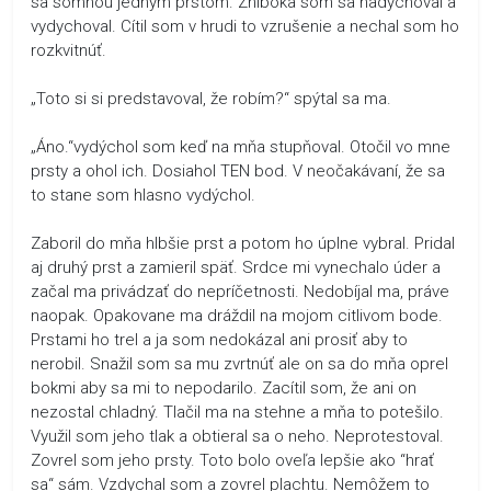
sa somnou jedným prstom. Zhlboka som sa nadychoval a
vydychoval. Cítil som v hrudi to vzrušenie a nechal som ho
rozkvitnúť.
„Toto si si predstavoval, že robím?“ spýtal sa ma.
„Áno.“vydýchol som keď na mňa stupňoval. Otočil vo mne
prsty a ohol ich. Dosiahol TEN bod. V neočakávaní, že sa
to stane som hlasno vydýchol.
Zaboril do mňa hlbšie prst a potom ho úplne vybral. Pridal
aj druhý prst a zamieril späť. Srdce mi vynechalo úder a
začal ma privádzať do nepríčetnosti. Nedobíjal ma, práve
naopak. Opakovane ma dráždil na mojom citlivom bode.
Prstami ho trel a ja som nedokázal ani prosiť aby to
nerobil. Snažil som sa mu zvrtnúť ale on sa do mňa oprel
bokmi aby sa mi to nepodarilo. Zacítil som, že ani on
nezostal chladný. Tlačil ma na stehne a mňa to potešilo.
Využil som jeho tlak a obtieral sa o neho. Neprotestoval.
Zovrel som jeho prsty. Toto bolo oveľa lepšie ako “hrať
sa“ sám. Vzdychal som a zovrel plachtu. Nemôžem to