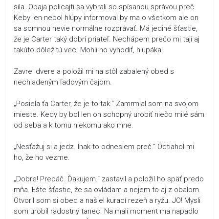
sila. Obaja policajti sa vybrali so spísanou správou preč.
Keby len nebol hlúpy informoval by ma o všetkom ale on
sa somnou nevie normálne rozprávať. Má jediné šťastie,
že je Carter taký dobrí priateľ. Nechápem prečo mi tají aj
takúto dôležitú vec. Mohli ho vyhodiť, hlupáka!
Zavrel dvere a položil mi na stôl zabalený obed s
nechladeným ľadovým čajom.
„Posiela ťa Carter, že je to tak.“ Zamrmlal som na svojom
mieste. Kedy by bol len on schopný urobiť niečo milé sám
od seba a k tomu niekomu ako mne.
„Nesťažuj si a jedz. Inak to odnesiem preč.“ Odtiahol mi
ho, že ho vezme.
„Dobre! Prepáč. Ďakujem.“ zastavil a položil ho späť predo
mňa. Ešte šťastie, že sa ovládam a nejem to aj z obalom.
Otvoril som si obed a našiel kurací rezeň a ryžu. JO! Mysli
som urobil radostný tanec. Na malí moment ma napadlo