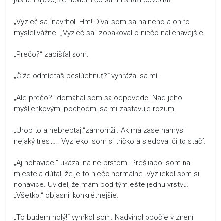
„Vyzleč sa.“navrhol. Hm! Díval som sa na neho a on to
myslel vážne. „Vyzleč sa“ zopakoval o niečo naliehavejšie.
„Prečo?“ zapišťal som.
„Čiže odmietaš poslúchnuť?“ vyhrážal sa mi.
„Ale prečo?“ domáhal som sa odpovede. Nad jeho
myšlienkovými pochodmi sa mi zastavuje rozum.
„Urob to a nebreptaj.“zahromžil. Ak má zase namysli
nejaký trest…. Vyzliekol som si tričko a sledoval či to stačí.
„Aj nohavice.“ ukázal na ne prstom. Prešliapol som na
mieste a dúfal, že je to niečo normálne. Vyzliekol som si
nohavice. Uvidel, že mám pod tým ešte jednu vrstvu.
„Všetko.“ objasnil konkrétnejšie.
„To budem holý!“ vyhŕkol som. Nadvihol obočie v znení