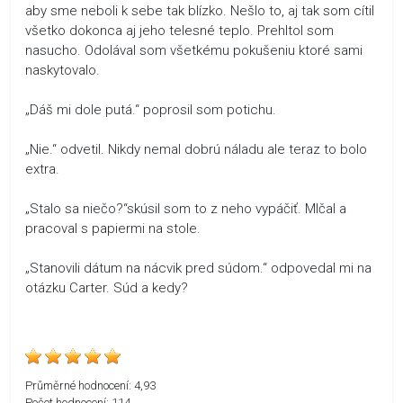
aby sme neboli k sebe tak blízko. Nešlo to, aj tak som cítil
všetko dokonca aj jeho telesné teplo. Prehltol som
nasucho. Odolával som všetkému pokušeniu ktoré sami
naskytovalo.
„Dáš mi dole putá.“ poprosil som potichu.
„Nie.“ odvetil. Nikdy nemal dobrú náladu ale teraz to bolo
extra.
„Stalo sa niečo?“skúsil som to z neho vypáčiť. Mlčal a
pracoval s papiermi na stole.
„Stanovili dátum na nácvik pred súdom.“ odpovedal mi na
otázku Carter. Súd a kedy?
Průměrné hodnocení:
4,93
Počet hodnocení:
114