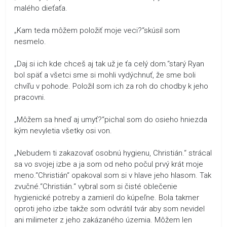
malého dieťaťa.
„Kam teda môžem položiť moje veci?“skúsil som
nesmelo.
„Daj si ich kde chceš aj tak už je ťa celý dom.“starý Ryan
bol späť a všetci sme si mohli vydýchnuť, že sme boli
chvíľu v pohode. Položil som ich za roh do chodby k jeho
pracovni.
„Môžem sa hneď aj umyť?“pichal som do osieho hniezda
kým nevyletia všetky osi von.
„Nebudem ti zakazovať osobnú hygienu, Christián.“ strácal
sa vo svojej izbe a ja som od neho počul prvý krát moje
meno.“Christián“ opakoval som si v hlave jeho hlasom. Tak
zvučné.“Christián.“ vybral som si čisté oblečenie
hygienické potreby a zamieril do kúpeľne. Bola takmer
oproti jeho izbe takže som odvrátil tvár aby som nevidel
ani milimeter z jeho zakázaného územia. Môžem len