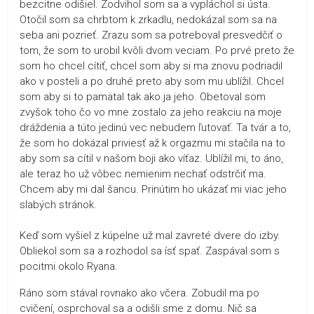
bezcitne odišiel. Zodvihol som sa a vypláchol si ústa.
Otočil som sa chrbtom k zrkadlu, nedokázal som sa na
seba ani pozrieť. Zrazu som sa potreboval presvedčiť o
tom, že som to urobil kvôli dvom veciam. Po prvé preto že
som ho chcel cítiť, chcel som aby si ma znovu podriadil
ako v posteli a po druhé preto aby som mu ublížil. Chcel
som aby si to pamätal tak ako ja jeho. Obetoval som
zvyšok toho čo vo mne zostalo za jeho reakciu na moje
dráždenia a túto jedinú vec nebudem ľutovať. Ta tvár a to,
že som ho dokázal priviesť až k orgazmu mi stačila na to
aby som sa cítil v našom boji ako víťaz. Ublížil mi, to áno,
ale teraz ho už vôbec nemienim nechať odstrčiť ma.
Chcem aby mi dal šancu. Prinútim ho ukázať mi viac jeho
slabých stránok.
Keď som vyšiel z kúpelne už mal zavreté dvere do izby.
Obliekol som sa a rozhodol sa ísť spať. Zaspával som s
pocitmi okolo Ryana.
Ráno som stával rovnako ako včera. Zobudil ma po
cvičení, osprchoval sa a odišli sme z domu. Nič sa