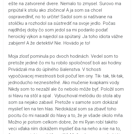
ešte na zatvorené dvere. Nemalo to zmysel. Surovo ma
pripútal k stolu ako zločinca! A ja som sa chcel
ospravedlniť, no to určite! Sadol som si naštvane na
stoličku a rozhodol sa sústrediť na svoje jedlo. Počas
najdlhšej doby čo som jedol sa mi podarilo podať
heroický výkon a najedol sa spútaný. Ja toho idiota vážne
zabijem! A že detektív! Nie. Hovädo je to!
Moja zlosť pominula po dvoch hodinách. Vedel som to
pretože jediné čo mi tu robilo spoločnosť boli asi hodiny.
Privádzali ma do úplného šialenstva. V tichosti
vypočúvacej miestnosti boli počuť len ony. Tik- tak, tik-tak,
jednoducho neznesiteľné. Ako mučenie kvapkami vody.
Nikdy som to nezažil ale čo nebolo môže byť. Položil som
si hlavu na stôl a spal . Vybuchoval melódiu do stola aby
som sa nejako zabavil. Pretože v samote som dokázal
myslieť len na ten hlas. Nedokázal som sa zbaviť toho
pocitu čo mi nasadil do hlavy a to, že je všade okolo mňa.
Možno je potom celkom dobre, že mi Ryan robí takéto
veci vďaka ním dokážem myslieť iba na neho a nie na to,