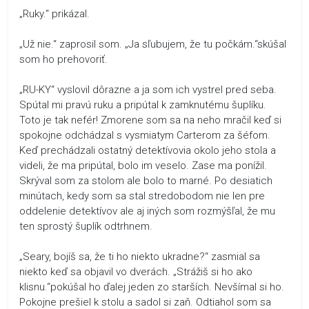
„Ruky.“ prikázal.
„Už nie.“ zaprosil som. „Ja sľubujem, že tu počkám.“skúšal
som ho prehovoriť.
„RU-KY“ vyslovil dôrazne a ja som ich vystrel pred seba.
Spútal mi pravú ruku a pripútal k zamknutému šuplíku.
Toto je tak nefér! Zmorene som sa na neho mračil keď si
spokojne odchádzal s vysmiatym Carterom za šéfom.
Keď prechádzali ostatný detektívovia okolo jeho stola a
videli, že ma pripútal, bolo im veselo. Zase ma ponížil.
Skrýval som za stolom ale bolo to marné. Po desiatich
minútach, kedy som sa stal stredobodom nie len pre
oddelenie detektívov ale aj iných som rozmýšľal, že mu
ten sprostý šuplík odtrhnem.
„Seary, bojíš sa, že ti ho niekto ukradne?“ zasmial sa
niekto keď sa objavil vo dverách. „Strážiš si ho ako
klisnu.“pokúšal ho ďalej jeden zo starších. Nevšímal si ho.
Pokojne prešiel k stolu a sadol si zaň. Odtiahol som sa