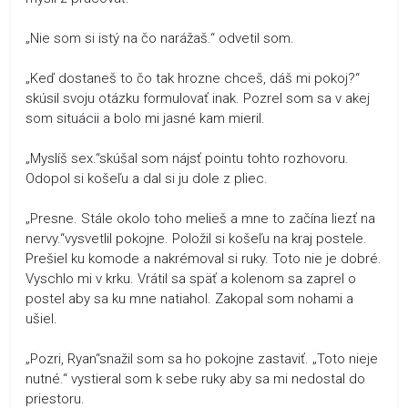
„Nie som si istý na čo narážaš.“ odvetil som.
„Keď dostaneš to čo tak hrozne chceš, dáš mi pokoj?“
skúsil svoju otázku formulovať inak. Pozrel som sa v akej
som situácii a bolo mi jasné kam mieril.
„Myslíš sex.“skúšal som nájsť pointu tohto rozhovoru.
Odopol si košeľu a dal si ju dole z pliec.
„Presne. Stále okolo toho melieš a mne to začína liezť na
nervy.“vysvetlil pokojne. Položil si košeľu na kraj postele.
Prešiel ku komode a nakrémoval si ruky. Toto nie je dobré.
Vyschlo mi v krku. Vrátil sa späť a kolenom sa zaprel o
postel aby sa ku mne natiahol. Zakopal som nohami a
ušiel.
„Pozri, Ryan“snažil som sa ho pokojne zastaviť. „Toto nieje
nutné.“ vystieral som k sebe ruky aby sa mi nedostal do
priestoru.