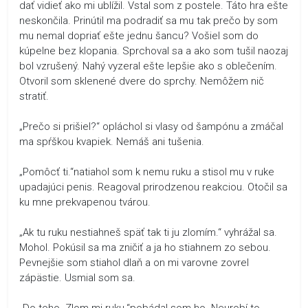
dať vidieť ako mi ublížil. Vstal som z postele. Táto hra ešte
neskončila. Prinútil ma podradiť sa mu tak prečo by som
mu nemal dopriať ešte jednu šancu? Vošiel som do
kúpelne bez klopania. Sprchoval sa a ako som tušil naozaj
bol vzrušený. Nahý vyzeral ešte lepšie ako s oblečením.
Otvoril som sklenené dvere do sprchy. Nemôžem nič
stratiť.
„Prečo si prišiel?“ opláchol si vlasy od šampónu a zmáčal
ma spŕškou kvapiek. Nemáš ani tušenia.
„Pomôcť ti.“natiahol som k nemu ruku a stisol mu v ruke
upadajúci penis. Reagoval prirodzenou reakciou. Otočil sa
ku mne prekvapenou tvárou.
„Ak tu ruku nestiahneš späť tak ti ju zlomím.“ vyhrážal sa.
Mohol. Pokúsil sa ma zničiť a ja ho stiahnem zo sebou.
Pevnejšie som stiahol dlaň a on mi varovne zovrel
zápästie. Usmial som sa.
„Do toho. Zlom mi ruku.“pobádal som ho. Neurobí to.