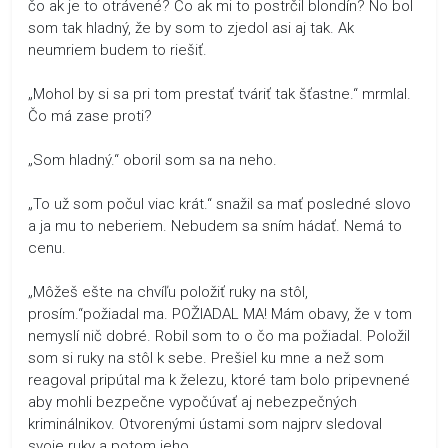
čo ak je to otrávené? Čo ak mi to postrčil blondín? No bol
som tak hladný, že by som to zjedol asi aj tak. Ak
neumriem budem to riešiť.
„Mohol by si sa pri tom prestať tváriť tak šťastne.“ mrmlal.
Čo má zase proti?
„Som hladný.“ oboril som sa na neho.
„To už som počul viac krát.“ snažil sa mať posledné slovo
a ja mu to neberiem. Nebudem sa sním hádať. Nemá to
cenu.
„Môžeš ešte na chvíľu položiť ruky na stôl,
prosím.“požiadal ma. POŽIADAL MA! Mám obavy, že v tom
nemyslí nič dobré. Robil som to o čo ma požiadal. Položil
som si ruky na stôl k sebe. Prešiel ku mne a než som
reagoval pripútal ma k železu, ktoré tam bolo pripevnené
aby mohli bezpečne vypočúvať aj nebezpečných
kriminálnikov. Otvorenými ústami som najprv sledoval
svoje ruky a potom jeho.