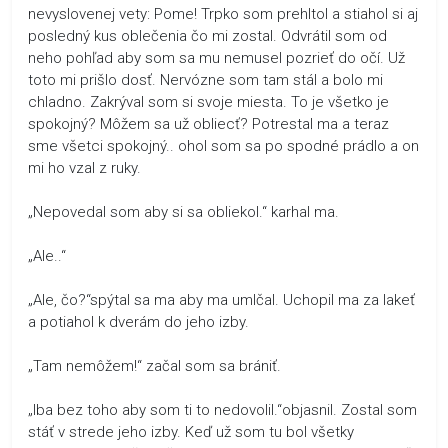
nevyslovenej vety: Pome! Trpko som prehltol a stiahol si aj
posledný kus oblečenia čo mi zostal. Odvrátil som od
neho pohľad aby som sa mu nemusel pozrieť do očí. Už
toto mi prišlo dosť. Nervózne som tam stál a bolo mi
chladno. Zakrýval som si svoje miesta. To je všetko je
spokojný? Môžem sa už obliecť? Potrestal ma a teraz
sme všetci spokojný.. ohol som sa po spodné prádlo a on
mi ho vzal z ruky.
„Nepovedal som aby si sa obliekol.“ karhal ma.
„Ale..“
„Ale, čo?“spýtal sa ma aby ma umlčal. Uchopil ma za lakeť
a potiahol k dverám do jeho izby.
„Tam nemôžem!“ začal som sa brániť.
„Iba bez toho aby som ti to nedovolil.“objasnil. Zostal som
stáť v strede jeho izby. Keď už som tu bol všetky