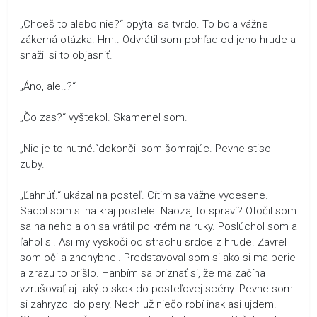
„Chceš to alebo nie?“ opýtal sa tvrdo. To bola vážne
zákerná otázka. Hm.. Odvrátil som pohľad od jeho hrude a
snažil si to objasniť.
„Áno, ale..?“
„Čo zas?“ vyštekol. Skamenel som.
„Nie je to nutné.“dokončil som šomrajúc. Pevne stisol
zuby.
„Ľahnúť.“ ukázal na posteľ. Cítim sa vážne vydesene.
Sadol som si na kraj postele. Naozaj to spraví? Otočil som
sa na neho a on sa vrátil po krém na ruky. Poslúchol som a
ľahol si. Asi my vyskočí od strachu srdce z hrude. Zavrel
som oči a znehybnel. Predstavoval som si ako si ma berie
a zrazu to prišlo. Hanbím sa priznať si, že ma začína
vzrušovať aj takýto skok do posteľovej scény. Pevne som
si zahryzol do pery. Nech už niečo robí inak asi ujdem.