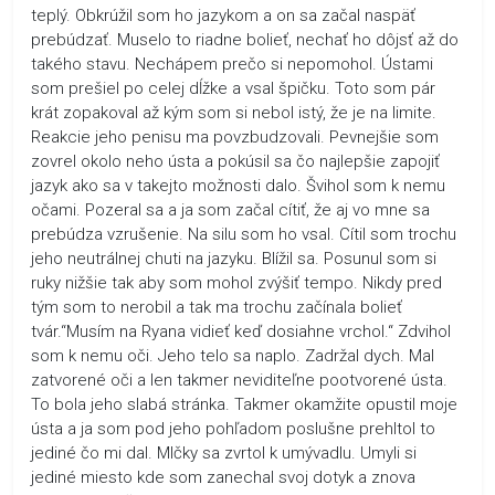
teplý. Obkrúžil som ho jazykom a on sa začal naspäť
prebúdzať. Muselo to riadne bolieť, nechať ho dôjsť až do
takého stavu. Nechápem prečo si nepomohol. Ústami
som prešiel po celej dĺžke a vsal špičku. Toto som pár
krát zopakoval až kým som si nebol istý, že je na limite.
Reakcie jeho penisu ma povzbudzovali. Pevnejšie som
zovrel okolo neho ústa a pokúsil sa čo najlepšie zapojiť
jazyk ako sa v takejto možnosti dalo. Švihol som k nemu
očami. Pozeral sa a ja som začal cítiť, že aj vo mne sa
prebúdza vzrušenie. Na silu som ho vsal. Cítil som trochu
jeho neutrálnej chuti na jazyku. Blížil sa. Posunul som si
ruky nižšie tak aby som mohol zvýšiť tempo. Nikdy pred
tým som to nerobil a tak ma trochu začínala bolieť
tvár.“Musím na Ryana vidieť keď dosiahne vrchol.“ Zdvihol
som k nemu oči. Jeho telo sa naplo. Zadržal dych. Mal
zatvorené oči a len takmer neviditeľne pootvorené ústa.
To bola jeho slabá stránka. Takmer okamžite opustil moje
ústa a ja som pod jeho pohľadom poslušne prehltol to
jediné čo mi dal. Mlčky sa zvrtol k umývadlu. Umyli si
jediné miesto kde som zanechal svoj dotyk a znova