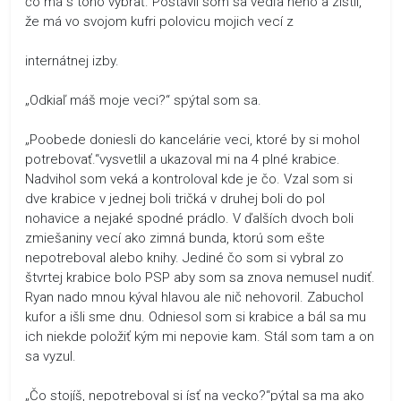
čo má s toho vybrať. Postavil som sa vedľa neho a zistil,
že má vo svojom kufri polovicu mojich vecí z
internátnej izby.
„Odkiaľ máš moje veci?“ spýtal som sa.
„Poobede doniesli do kancelárie veci, ktoré by si mohol
potrebovať.“vysvetlil a ukazoval mi na 4 plné krabice.
Nadvihol som veká a kontroloval kde je čo. Vzal som si
dve krabice v jednej boli tričká v druhej boli do pol
nohavice a nejaké spodné prádlo. V ďalších dvoch boli
zmiešaniny vecí ako zimná bunda, ktorú som ešte
nepotreboval alebo knihy. Jediné čo som si vybral zo
štvrtej krabice bolo PSP aby som sa znova nemusel nudiť.
Ryan nado mnou kýval hlavou ale nič nehovoril. Zabuchol
kufor a išli sme dnu. Odniesol som si krabice a bál sa mu
ich niekde položiť kým mi nepovie kam. Stál som tam a on
sa vyzul.
„Čo stojíš, nepotreboval si ísť na vecko?“pýtal sa ma ako