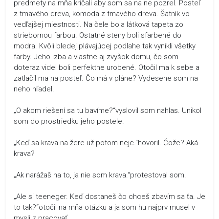
predmety na mňa kričali aby som sa na ne pozrel. Posteľ
z tmavého dreva, komoda z tmavého dreva. Šatník vo
vedľajšej miestnosti. Na čele bola látková tapeta zo
striebornou farbou. Ostatné steny boli sfarbené do
modra. Kvôli bledej plávajúcej podlahe tak vynikli všetky
farby. Jeho izba a vlastne aj zvyšok domu, čo som
doteraz videl boli perfektne urobené. Otočil ma k sebe a
zatlačil ma na posteľ. Čo má v pláne? Vydesene som na
neho hľadel.
„O akom riešení sa tu bavíme?“vyslovil som nahlas. Unikol
som do prostriedku jeho postele.
„Keď sa krava na žere už potom neje.“hovoril. Čože? Aká
krava?
„Ak narážaš na to, ja nie som krava.“protestoval som.
„Ale si teeneger. Keď dostaneš čo chceš zbavím sa ťa. Je
to tak?“otočil na mňa otázku a ja som hu najprv musel v
mysli z pracovať.