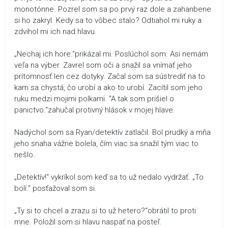
monotónne. Pozrel som sa po prvý raz dole a zahanbene
si ho zakryl. Kedy sa to vôbec stalo? Odtiahol mi ruky a
zdvihol mi ich nad hlavu.
„Nechaj ich hore.“prikázal mi. Poslúchol som. Asi nemám
veľa na výber. Zavrel som oči a snažil sa vnímať jeho
prítomnosť len cez dotyky. Začal som sa sústrediť na to
kam sa chystá, čo urobí a ako to urobí. Zacítil som jeho
ruku medzi mojimi polkami. “A tak som prišiel o
panictvo.“zahučal protivný hlások v mojej hlave.
Nadýchol som sa Ryan/detektív zatlačil. Bol prudký a mňa
jeho snaha vážne bolela, čím viac sa snažil tým viac to
nešlo.
„Detektív!“ vykríkol som keď sa to už nedalo vydržať. „To
bolí.“ posťažoval som si.
„Ty si to chcel a zrazu si to už hetero?“obrátil to proti
mne. Položil som si hlavu naspäť na posteľ.